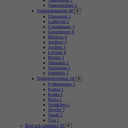
Vattenslang
2
Vattenspridare
2
Trädgårdsmaskin
40
Flismaskin
1
Gallervält
2
Gräsklippare
3
Grästrimmer
8
Häcksax
6
Jordborr
3
Jordfräs
1
Lövblås
8
Röjsåg
3
Såmaskin
2
Snöslunga
1
Stubbfräs
1
Trädgårdsredskap
18
Fyllhammare
3
Krafsa
1
Kratta
2
Räfsa
1
Skottkärra
1
Skyffel
7
Spade
2
Yxa
1
Bod och container
30