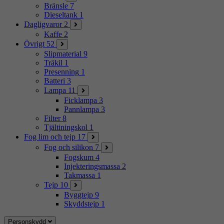
Bränsle
7
Dieseltank
1
Dagligvaror
2
Kaffe
2
Övrigt
52
Slipmaterial
9
Träkil
1
Presenning
1
Batteri
3
Lampa
11
Ficklampa
3
Pannlampa
3
Filter
8
Tjältiningskol
1
Fog lim och tejp
17
Fog och silikon
7
Fogskum
4
Injekteringsmassa
2
Takmassa
1
Tejp
10
Byggtejp
9
Skyddstejp
1
Personskydd