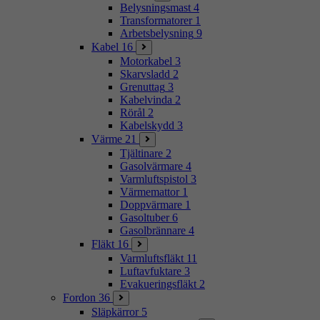
Belysningsmast
4
Transformatorer
1
Arbetsbelysning
9
Kabel
16
Motorkabel
3
Skarvsladd
2
Grenuttag
3
Kabelvinda
2
Rörål
2
Kabelskydd
3
Värme
21
Tjältinare
2
Gasolvärmare
4
Varmluftspistol
3
Värmemattor
1
Doppvärmare
1
Gasoltuber
6
Gasolbrännare
4
Fläkt
16
Varmluftsfläkt
11
Luftavfuktare
3
Evakueringsfläkt
2
Fordon
36
Släpkärror
5