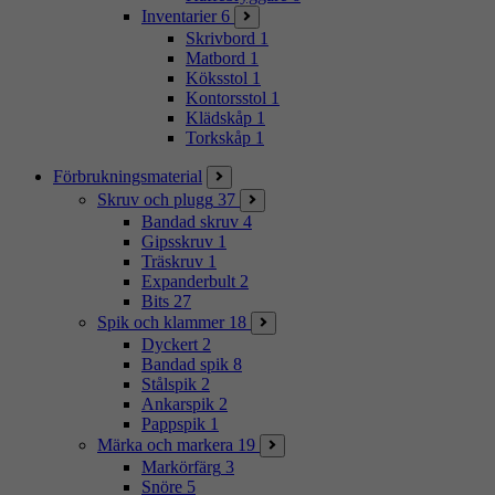
Inventarier
6
Skrivbord
1
Matbord
1
Köksstol
1
Kontorsstol
1
Klädskåp
1
Torkskåp
1
Förbrukningsmaterial
Skruv och plugg
37
Bandad skruv
4
Gipsskruv
1
Träskruv
1
Expanderbult
2
Bits
27
Spik och klammer
18
Dyckert
2
Bandad spik
8
Stålspik
2
Ankarspik
2
Pappspik
1
Märka och markera
19
Markörfärg
3
Snöre
5