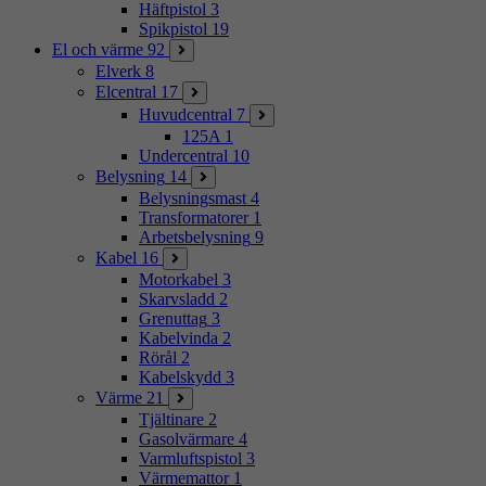
Häftpistol
3
Spikpistol
19
El och värme
92
Elverk
8
Elcentral
17
Huvudcentral
7
125A
1
Undercentral
10
Belysning
14
Belysningsmast
4
Transformatorer
1
Arbetsbelysning
9
Kabel
16
Motorkabel
3
Skarvsladd
2
Grenuttag
3
Kabelvinda
2
Rörål
2
Kabelskydd
3
Värme
21
Tjältinare
2
Gasolvärmare
4
Varmluftspistol
3
Värmemattor
1