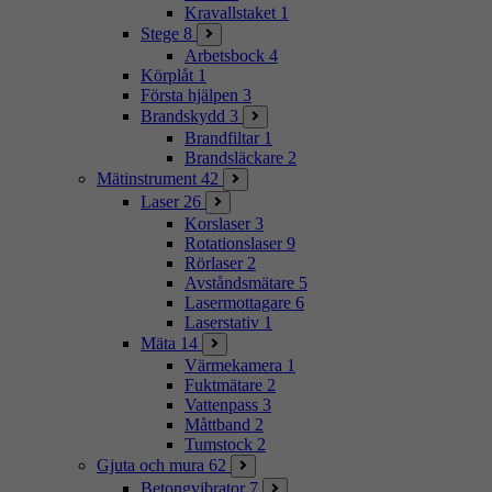
Kravallstaket
1
Stege
8
Arbetsbock
4
Körplåt
1
Första hjälpen
3
Brandskydd
3
Brandfiltar
1
Brandsläckare
2
Mätinstrument
42
Laser
26
Korslaser
3
Rotationslaser
9
Rörlaser
2
Avståndsmätare
5
Lasermottagare
6
Laserstativ
1
Mäta
14
Värmekamera
1
Fuktmätare
2
Vattenpass
3
Måttband
2
Tumstock
2
Gjuta och mura
62
Betongvibrator
7