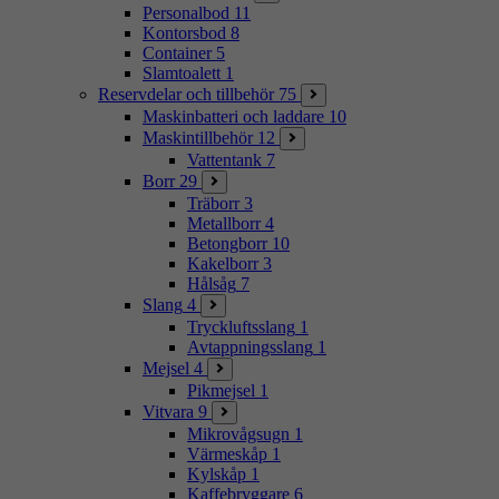
Personalbod
11
Kontorsbod
8
Container
5
Slamtoalett
1
Reservdelar och tillbehör
75
Maskinbatteri och laddare
10
Maskintillbehör
12
Vattentank
7
Borr
29
Träborr
3
Metallborr
4
Betongborr
10
Kakelborr
3
Hålsåg
7
Slang
4
Tryckluftsslang
1
Avtappningsslang
1
Mejsel
4
Pikmejsel
1
Vitvara
9
Mikrovågsugn
1
Värmeskåp
1
Kylskåp
1
Kaffebryggare
6