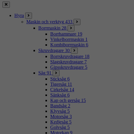
Stäng
Hyra
Maskin och verktyg
433
Borrmaskin
28
Borrhammare
19
Vinkelborrmaskin
1
Kombiborrmaskin
6
Skruvdragare
30
Borrskruvdragare
18
Slagskruvdragare
7
Gipsskruvdragare
5
Såg
91
Sticksåg
6
Tigersåg
11
Cirkelsåg
14
Sänksåg
6
Kap och gersåg
15
Bandsåg
2
Klyvsåg
5
Motorsåg
3
Kedjesåg
5
Golvsåg
5
Motorkap
9