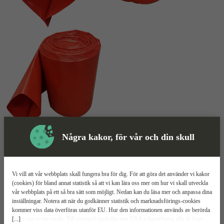
Skyddsutrustning
Några kakor, för vår och din skull
Gjutslang
Mer information
Vi vill att vår webbplats skall fungera bra för dig. För att göra det använder vi kakor
Grindex PVC
(cookies) för bland annat statistik så att vi kan lära oss mer om hur vi skall utveckla
vår webbplats på ett så bra sätt som möjligt. Nedan kan du läsa mer och anpassa dina
inställningar. Notera att när du godkänner statistik och marknadsförings-cookies
Säljs per löpmeter
kommer viss data överföras utanför EU. Hur den informationen används av berörda
Till betongsbasker
[...]
bolag vet vi inte exakt. Till exempel uppfyller inte USA:s lagstiftning alla de krav
Ø200 mm