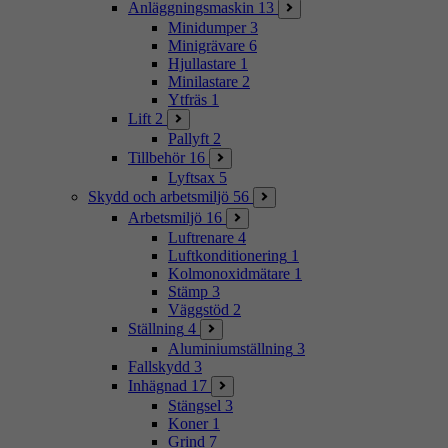
Anläggningsmaskin
13
Minidumper
3
Minigrävare
6
Hjullastare
1
Minilastare
2
Ytfräs
1
Lift
2
Pallyft
2
Tillbehör
16
Lyftsax
5
Skydd och arbetsmiljö
56
Arbetsmiljö
16
Luftrenare
4
Luftkonditionering
1
Kolmonoxidmätare
1
Stämp
3
Väggstöd
2
Ställning
4
Aluminiumställning
3
Fallskydd
3
Inhägnad
17
Stängsel
3
Koner
1
Grind
7