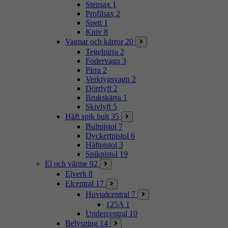
Stensax
1
Profilsax
2
Spett
1
Kniv
8
Vagnar och kärror
20
Tegelpirra
2
Fodervagn
3
Pirra
2
Verktygsvagn
2
Dörrlyft
2
Brukskärra
1
Skivlyft
5
Häft spik bult
35
Bultpistol
7
Dyckertpistol
6
Häftpistol
3
Spikpistol
19
El och värme
92
Elverk
8
Elcentral
17
Huvudcentral
7
125A
1
Undercentral
10
Belysning
14