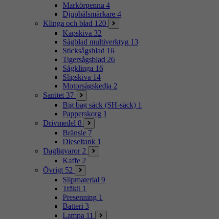
Markörpenna
4
Djuphålsmärkare
4
Klinga och blad
120
Kapskiva
32
Sågblad multiverktyg
13
Sticksågsblad
16
Tigersågsblad
26
Sågklinga
16
Slipskiva
14
Motorsågskedja
2
Sanitet
37
Big bag säck (SH-säck)
1
Papperskorg
1
Drivmedel
8
Bränsle
7
Dieseltank
1
Dagligvaror
2
Kaffe
2
Övrigt
52
Slipmaterial
9
Träkil
1
Presenning
1
Batteri
3
Lampa
11