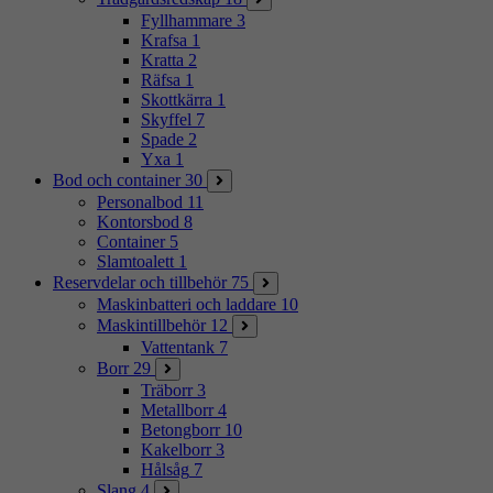
Fyllhammare
3
Krafsa
1
Kratta
2
Räfsa
1
Skottkärra
1
Skyffel
7
Spade
2
Yxa
1
Bod och container
30
Personalbod
11
Kontorsbod
8
Container
5
Slamtoalett
1
Reservdelar och tillbehör
75
Maskinbatteri och laddare
10
Maskintillbehör
12
Vattentank
7
Borr
29
Träborr
3
Metallborr
4
Betongborr
10
Kakelborr
3
Hålsåg
7
Slang
4