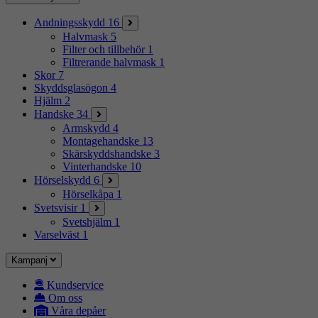
Andningsskydd
16
Halvmask
5
Filter och tillbehör
1
Filtrerande halvmask
1
Skor
7
Skyddsglasögon
4
Hjälm
2
Handske
34
Armskydd
4
Montagehandske
13
Skärskyddshandske
3
Vinterhandske
10
Hörselskydd
6
Hörselkåpa
1
Svetsvisir
1
Svetshjälm
1
Varselväst
1
Kampanj
Kundservice
Om oss
Våra depåer