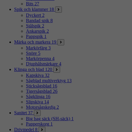
Bits
27
Spik och klammer
18
Dyckert
2
Bandad spik
8
Stålspik
2
Ankarspik
2
Pappspik
1
Märka och markera
19
Markörfärg
3
Snöre
5
Markörpenna
4
Djuphålsmärkare
4
Klinga och blad
120
Kapskiva
32
Sågblad multiverktyg
13
Sticksågsblad
16
Tigersågsblad
26
Sågklinga
16
Slipskiva
14
Motorsågskedja
2
Sanitet
37
Big bag säck (SH-säck)
1
Papperskorg
1
Drivmedel
8