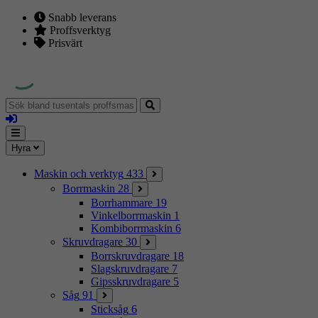
Snabb leverans
Proffsverktyg
Prisvärt
Sök
bland
Logga
tusentals
in
proffsmaskiner
Mina
Meny
Hyra
sidor
Maskin och verktyg
433
Borrmaskin
28
Borrhammare
19
Vinkelborrmaskin
1
Kombiborrmaskin
6
Skruvdragare
30
Borrskruvdragare
18
Slagskruvdragare
7
Gipsskruvdragare
5
Såg
91
Sticksåg
6