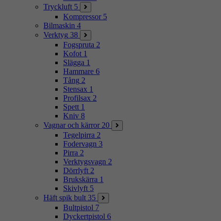
Tryckluft
5
Kompressor
5
Bilmaskin
4
Verktyg
38
Fogspruta
2
Kofot
1
Slägga
1
Hammare
6
Tång
2
Stensax
1
Profilsax
2
Spett
1
Kniv
8
Vagnar och kärror
20
Tegelpirra
2
Fodervagn
3
Pirra
2
Verktygsvagn
2
Dörrlyft
2
Brukskärra
1
Skivlyft
5
Häft spik bult
35
Bultpistol
7
Dyckertpistol
6