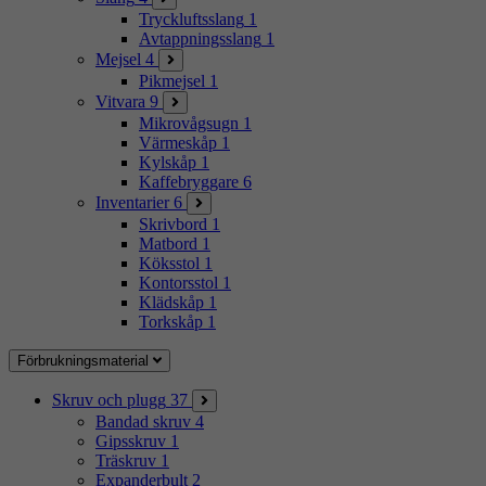
Tryckluftsslang
1
Avtappningsslang
1
Mejsel
4
Pikmejsel
1
Vitvara
9
Mikrovågsugn
1
Värmeskåp
1
Kylskåp
1
Kaffebryggare
6
Inventarier
6
Skrivbord
1
Matbord
1
Köksstol
1
Kontorsstol
1
Klädskåp
1
Torkskåp
1
Förbrukningsmaterial
Skruv och plugg
37
Bandad skruv
4
Gipsskruv
1
Träskruv
1
Expanderbult
2