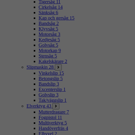
Tigersåg
11
Cirkelsåg
14
Sänksåg
6
Kap och gersåg
15
Bandsåg
2
Klyvsåg
5
Motorsåg
3
Kedjesåg
5
Golvsåg
5
Motorkap
9
Stensåg
5
Kakelskärare
2
Slipmaskin
28
Vinkelslip
15
Betongslip
5
Bandslip
3
Excenterslip
1
Golvslip
3
Tak/väggslip
1
Elverktyg
43
Mutterdragare
7
Fogpistol
11
Multiverktyg
5
Handöverfräs
4
Elhyvel
2