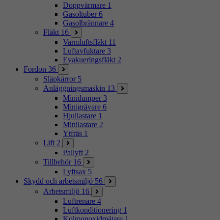
Doppvärmare
1
Gasoltuber
6
Gasolbrännare
4
Fläkt
16
Varmluftsfläkt
11
Luftavfuktare
3
Evakueringsfläkt
2
Fordon
36
Släpkärror
5
Anläggningsmaskin
13
Minidumper
3
Minigrävare
6
Hjullastare
1
Minilastare
2
Ytfräs
1
Lift
2
Pallyft
2
Tillbehör
16
Lyftsax
5
Skydd och arbetsmiljö
56
Arbetsmiljö
16
Luftrenare
4
Luftkonditionering
1
Kolmonoxidmätare
1