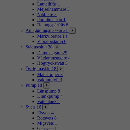
Lamellfräs
1
Mejselhammare
3
Nibblare
3
Popnitmaskin
1
Betongspårfräs
6
Anläggningsmaskin
21
Markvibrator
14
Vibratorstamp
6
Städmaskin
38
Dammsugare
29
Våtdammsugare
4
Högtryckstvätt
3
Övrig maskin
18
Mattstripper
3
Vakuumlyft
3
Pump
18
Länspump
8
Dränkpump
4
Vattentank
1
Svets
16
Elsvets
4
Rörsvets
8
Migsvets
1
Gassvets
1