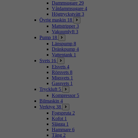
Dammsugare
29
Våtdammsugare
4
Högtryckstvätt
3
Övrig maskin
18
Mattstripper
3
Vakuumlyft
3
Pump
18
Länspump
8
Dränkpump
4
Vattentank
1
Svets
16
Elsvets
4
Rörsvets
8
Migsvets
1
Gassvets
1
Tryckluft
5
Kompressor
5
Bilmaskin
4
Verktyg
38
Fogspruta
2
Kofot
1
Slägga
1
Hammare
6
Tång
2