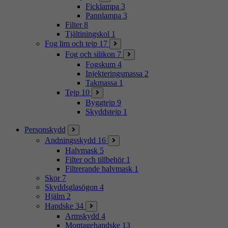
Ficklampa
3
Pannlampa
3
Filter
8
Tjältiningskol
1
Fog lim och tejp
17
Fog och silikon
7
Fogskum
4
Injekteringsmassa
2
Takmassa
1
Tejp
10
Byggtejp
9
Skyddstejp
1
Personskydd
Andningsskydd
16
Halvmask
5
Filter och tillbehör
1
Filtrerande halvmask
1
Skor
7
Skyddsglasögon
4
Hjälm
2
Handske
34
Armskydd
4
Montagehandske
13