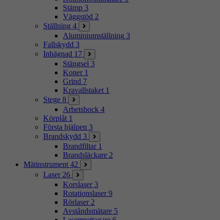
Stämp
3
Väggstöd
2
Ställning
4
Aluminiumställning
3
Fallskydd
3
Inhägnad
17
Stängsel
3
Koner
1
Grind
7
Kravallstaket
1
Stege
8
Arbetsbock
4
Körplåt
1
Första hjälpen
3
Brandskydd
3
Brandfiltar
1
Brandsläckare
2
Mätinstrument
42
Laser
26
Korslaser
3
Rotationslaser
9
Rörlaser
2
Avståndsmätare
5
Lasermottagare
6