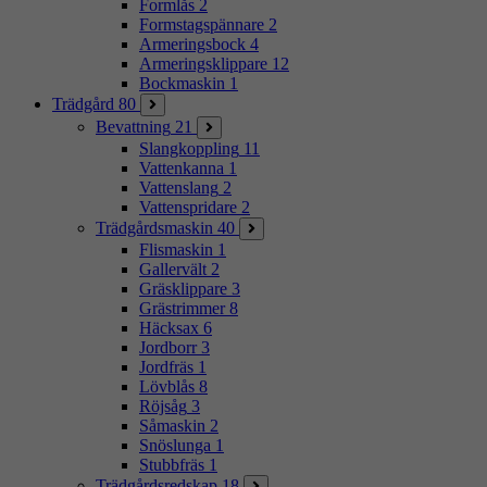
Formlås
2
Formstagspännare
2
Armeringsbock
4
Armeringsklippare
12
Bockmaskin
1
Trädgård
80
Bevattning
21
Slangkoppling
11
Vattenkanna
1
Vattenslang
2
Vattenspridare
2
Trädgårdsmaskin
40
Flismaskin
1
Gallervält
2
Gräsklippare
3
Grästrimmer
8
Häcksax
6
Jordborr
3
Jordfräs
1
Lövblås
8
Röjsåg
3
Såmaskin
2
Snöslunga
1
Stubbfräs
1
Trädgårdsredskap
18