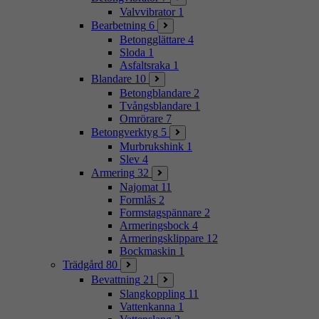
Valvvibrator
1
Bearbetning
6
Betongglättare
4
Sloda
1
Asfaltsraka
1
Blandare
10
Betongblandare
2
Tvångsblandare
1
Omrörare
7
Betongverktyg
5
Murbrukshink
1
Slev
4
Armering
32
Najomat
11
Formlås
2
Formstagspännare
2
Armeringsbock
4
Armeringsklippare
12
Bockmaskin
1
Trädgård
80
Bevattning
21
Slangkoppling
11
Vattenkanna
1