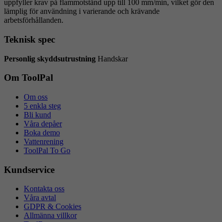
uppfyller krav på flammotstånd upp till 100 mm/min, vilket gör den
lämplig för användning i varierande och krävande
arbetsförhållanden.
Teknisk spec
Personlig skyddsutrustning
Handskar
Om ToolPal
Om oss
5 enkla steg
Bli kund
Våra depåer
Boka demo
Vattenrening
ToolPal To Go
Kundservice
Kontakta oss
Våra avtal
GDPR & Cookies
Allmänna villkor