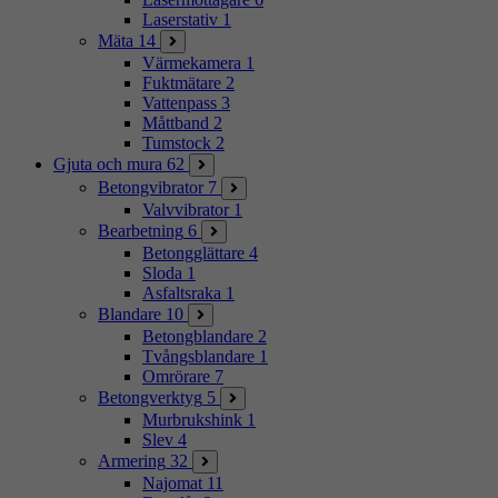
Laserstativ
1
Mäta
14
Värmekamera
1
Fuktmätare
2
Vattenpass
3
Måttband
2
Tumstock
2
Gjuta och mura
62
Betongvibrator
7
Valvvibrator
1
Bearbetning
6
Betongglättare
4
Sloda
1
Asfaltsraka
1
Blandare
10
Betongblandare
2
Tvångsblandare
1
Omrörare
7
Betongverktyg
5
Murbrukshink
1
Slev
4
Armering
32
Najomat
11