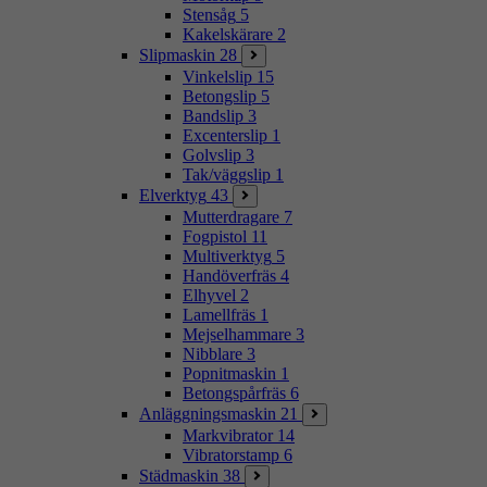
Stensåg
5
Kakelskärare
2
Slipmaskin
28
Vinkelslip
15
Betongslip
5
Bandslip
3
Excenterslip
1
Golvslip
3
Tak/väggslip
1
Elverktyg
43
Mutterdragare
7
Fogpistol
11
Multiverktyg
5
Handöverfräs
4
Elhyvel
2
Lamellfräs
1
Mejselhammare
3
Nibblare
3
Popnitmaskin
1
Betongspårfräs
6
Anläggningsmaskin
21
Markvibrator
14
Vibratorstamp
6
Städmaskin
38