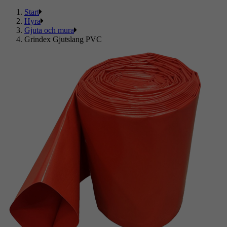
Start
Hyra
Gjuta och mura
Grindex Gjutslang PVC