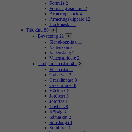
Formlås
2
Formstagspännare
2
Armeringsbock
4
Armeringsklippare
12
Bockmaskin
1
Trädgård
80
Bevattning
21
Slangkoppling
11
Vattenkanna
1
Vattenslang
2
Vattenspridare
2
Trädgårdsmaskin
40
Flismaskin
1
Gallervält
2
Gräsklippare
3
Grästrimmer
8
Häcksax
6
Jordborr
3
Jordfräs
1
Lövblås
8
Röjsåg
3
Såmaskin
2
Snöslunga
1
Stubbfräs
1