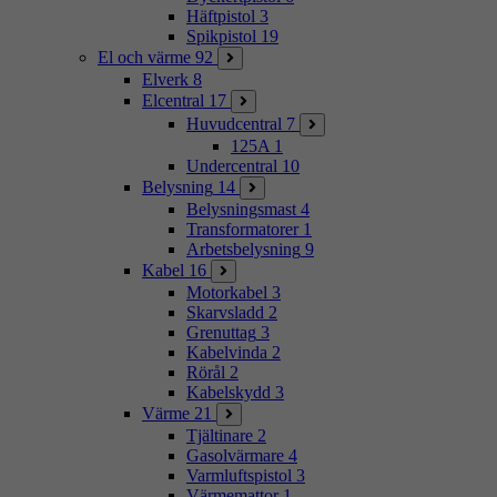
Häftpistol
3
Spikpistol
19
El och värme
92
Elverk
8
Elcentral
17
Huvudcentral
7
125A
1
Undercentral
10
Belysning
14
Belysningsmast
4
Transformatorer
1
Arbetsbelysning
9
Kabel
16
Motorkabel
3
Skarvsladd
2
Grenuttag
3
Kabelvinda
2
Rörål
2
Kabelskydd
3
Värme
21
Tjältinare
2
Gasolvärmare
4
Varmluftspistol
3
Värmemattor
1