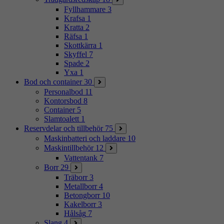
Fyllhammare
3
Krafsa
1
Kratta
2
Räfsa
1
Skottkärra
1
Skyffel
7
Spade
2
Yxa
1
Bod och container
30
Personalbod
11
Kontorsbod
8
Container
5
Slamtoalett
1
Reservdelar och tillbehör
75
Maskinbatteri och laddare
10
Maskintillbehör
12
Vattentank
7
Borr
29
Träborr
3
Metallborr
4
Betongborr
10
Kakelborr
3
Hålsåg
7
Slang
4