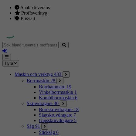
Snabb leverans
Proffsverktyg
Prisvärt
Sök
bland
Logga
tusentals
in
proffsmaskiner
Mina
Meny
Hyra
sidor
Maskin och verktyg
433
Borrmaskin
28
Borrhammare
19
Vinkelborrmaskin
1
Kombiborrmaskin
6
Skruvdragare
30
Borrskruvdragare
18
Slagskruvdragare
7
Gipsskruvdragare
5
Såg
91
Sticksåg
6