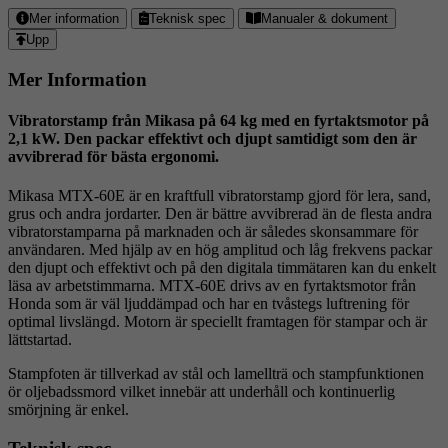
Relaterade
Mer information
Teknisk spec
Manualer & dokument
Upp
Produkter
Mer Information
Vibratorstamp från Mikasa på 64 kg med en fyrtaktsmotor på
2,1 kW. Den packar effektivt och djupt samtidigt som den är
avvibrerad för bästa ergonomi.
Mikasa MTX-60E är en kraftfull vibratorstamp gjord för lera, sand,
grus och andra jordarter. Den är bättre avvibrerad än de flesta andra
vibratorstamparna på marknaden och är således skonsammare för
användaren. Med hjälp av en hög amplitud och låg frekvens packar
den djupt och effektivt och på den digitala timmätaren kan du enkelt
läsa av arbetstimmarna. MTX-60E drivs av en fyrtaktsmotor från
Honda som är väl ljuddämpad och har en tvåstegs luftrening för
optimal livslängd. Motorn är speciellt framtagen för stampar och är
lättstartad.
Stampfoten är tillverkad av stål och lamellträ och stampfunktionen
ör oljebadssmord vilket innebär att underhåll och kontinuerlig
smörjning är enkel.