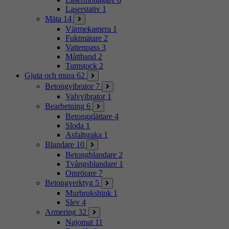
Laserstativ
1
Mäta
14
Värmekamera
1
Fuktmätare
2
Vattenpass
3
Måttband
2
Tumstock
2
Gjuta och mura
62
Betongvibrator
7
Valvvibrator
1
Bearbetning
6
Betongglättare
4
Sloda
1
Asfaltsraka
1
Blandare
10
Betongblandare
2
Tvångsblandare
1
Omrörare
7
Betongverktyg
5
Murbrukshink
1
Slev
4
Armering
32
Najomat
11