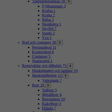
Trädgårdsredskap
18
Fyllhammare
3
Krafsa
1
Kratta
2
Räfsa
1
Skottkärra
1
Skyffel
7
Spade
2
Yxa
1
Bod och container
30
Personalbod
11
Kontorsbod
8
Container
5
Slamtoalett
1
Reservdelar och tillbehör
75
Maskinbatteri och laddare
10
Maskintillbehör
12
Vattentank
7
Borr
29
Träborr
3
Metallborr
4
Betongborr
10
Kakelborr
3
Hålsåg
7