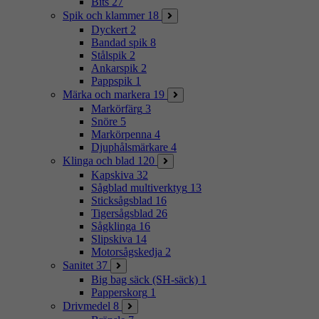
Bits
27
Spik och klammer
18
Dyckert
2
Bandad spik
8
Stålspik
2
Ankarspik
2
Pappspik
1
Märka och markera
19
Markörfärg
3
Snöre
5
Markörpenna
4
Djuphålsmärkare
4
Klinga och blad
120
Kapskiva
32
Sågblad multiverktyg
13
Sticksågsblad
16
Tigersågsblad
26
Sågklinga
16
Slipskiva
14
Motorsågskedja
2
Sanitet
37
Big bag säck (SH-säck)
1
Papperskorg
1
Drivmedel
8