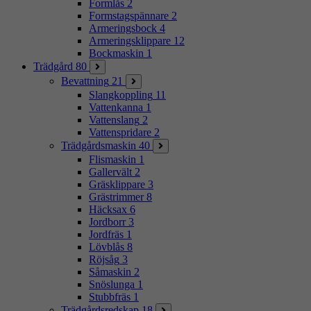
Formlås
2
Formstagspännare
2
Armeringsbock
4
Armeringsklippare
12
Bockmaskin
1
Trädgård
80
Bevattning
21
Slangkoppling
11
Vattenkanna
1
Vattenslang
2
Vattenspridare
2
Trädgårdsmaskin
40
Flismaskin
1
Gallervält
2
Gräsklippare
3
Grästrimmer
8
Häcksax
6
Jordborr
3
Jordfräs
1
Lövblås
8
Röjsåg
3
Såmaskin
2
Snöslunga
1
Stubbfräs
1
Trädgårdsredskap
18