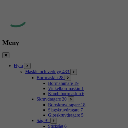
Meny
Stäng
Hyra
Maskin och verktyg
433
Borrmaskin
28
Borrhammare
19
Vinkelborrmaskin
1
Kombiborrmaskin
6
Skruvdragare
30
Borrskruvdragare
18
Slagskruvdragare
7
Gipsskruvdragare
5
Såg
91
Sticksåg
6