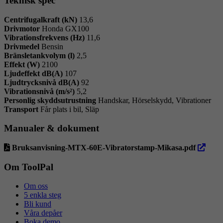
Teknisk spec
Centrifugalkraft (kN)
13,6
Drivmotor
Honda GX100
Vibrationsfrekvens (Hz)
11,6
Drivmedel
Bensin
Bränsletankvolym (l)
2,5
Effekt (W)
2100
Ljudeffekt dB(A)
107
Ljudtrycksnivå dB(A)
92
Vibrationsnivå (m/s²)
5,2
Personlig skyddsutrustning
Handskar, Hörselskydd, Vibrationer
Transport
Får plats i bil, Släp
Manualer & dokument
öppna
Bruksanvisning-MTX-60E-Vibratorstamp-Mikasa.pdf
i
ny
Om ToolPal
flik
Om oss
5 enkla steg
Bli kund
Våra depåer
Boka demo