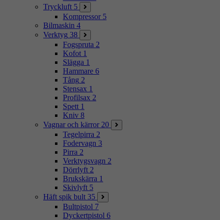
Tryckluft
5
Kompressor
5
Bilmaskin
4
Verktyg
38
Fogspruta
2
Kofot
1
Slägga
1
Hammare
6
Tång
2
Stensax
1
Profilsax
2
Spett
1
Kniv
8
Vagnar och kärror
20
Tegelpirra
2
Fodervagn
3
Pirra
2
Verktygsvagn
2
Dörrlyft
2
Brukskärra
1
Skivlyft
5
Häft spik bult
35
Bultpistol
7
Dyckertpistol
6