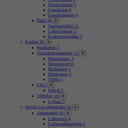
Doppvärmare
1
Gasoltuber
6
Gasolbrännare
4
Fläkt
16
Varmluftsfläkt
11
Luftavfuktare
3
Evakueringsfläkt
2
Fordon
36
Släpkärror
5
Anläggningsmaskin
13
Minidumper
3
Minigrävare
6
Hjullastare
1
Minilastare
2
Ytfräs
1
Lift
2
Pallyft
2
Tillbehör
16
Lyftsax
5
Skydd och arbetsmiljö
56
Arbetsmiljö
16
Luftrenare
4
Luftkonditionering
1