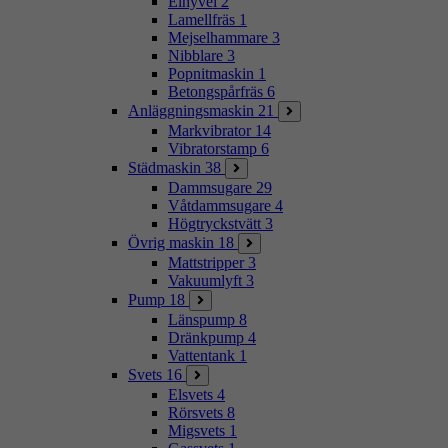
Elhyvel
2
Lamellfräs
1
Mejselhammare
3
Nibblare
3
Popnitmaskin
1
Betongspårfräs
6
Anläggningsmaskin
21
Markvibrator
14
Vibratorstamp
6
Städmaskin
38
Dammsugare
29
Våtdammsugare
4
Högtryckstvätt
3
Övrig maskin
18
Mattstripper
3
Vakuumlyft
3
Pump
18
Länspump
8
Dränkpump
4
Vattentank
1
Svets
16
Elsvets
4
Rörsvets
8
Migsvets
1