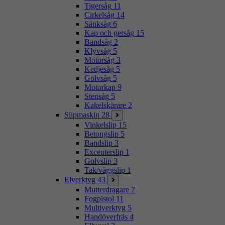
Tigersåg
11
Cirkelsåg
14
Sänksåg
6
Kap och gersåg
15
Bandsåg
2
Klyvsåg
5
Motorsåg
3
Kedjesåg
5
Golvsåg
5
Motorkap
9
Stensåg
5
Kakelskärare
2
Slipmaskin
28
Vinkelslip
15
Betongslip
5
Bandslip
3
Excenterslip
1
Golvslip
3
Tak/väggslip
1
Elverktyg
43
Mutterdragare
7
Fogpistol
11
Multiverktyg
5
Handöverfräs
4