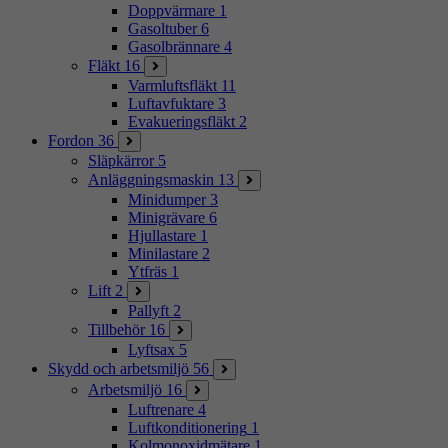
Doppvärmare
1
Gasoltuber
6
Gasolbrännare
4
Fläkt
16
Varmluftsfläkt
11
Luftavfuktare
3
Evakueringsfläkt
2
Fordon
36
Släpkärror
5
Anläggningsmaskin
13
Minidumper
3
Minigrävare
6
Hjullastare
1
Minilastare
2
Ytfräs
1
Lift
2
Pallyft
2
Tillbehör
16
Lyftsax
5
Skydd och arbetsmiljö
56
Arbetsmiljö
16
Luftrenare
4
Luftkonditionering
1
Kolmonoxidmätare
1