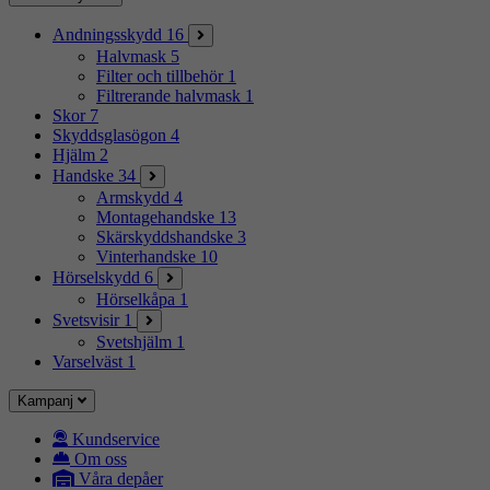
Andningsskydd
16
Halvmask
5
Filter och tillbehör
1
Filtrerande halvmask
1
Skor
7
Skyddsglasögon
4
Hjälm
2
Handske
34
Armskydd
4
Montagehandske
13
Skärskyddshandske
3
Vinterhandske
10
Hörselskydd
6
Hörselkåpa
1
Svetsvisir
1
Svetshjälm
1
Varselväst
1
Kampanj
Kundservice
Om oss
Våra depåer