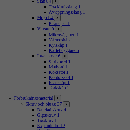
Slang
4
Tryckluftsslang
1
Avtappningsslang
1
Mejsel
4
Pikmejsel
1
Vitvara
9
Mikrovågsugn
1
Värmeskåp
1
Kylskåp
1
Kaffebryggare
6
Inventarier
6
Skrivbord
1
Matbord
1
Köksstol
1
Kontorsstol
1
Klädskåp
1
Torkskåp
1
Förbrukningsmaterial
Skruv och plugg
37
Bandad skruv
4
Gipsskruv
1
Träskruv
1
Expanderbult
2