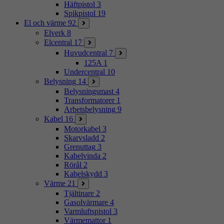
Häftpistol
3
Spikpistol
19
El och värme
92
Elverk
8
Elcentral
17
Huvudcentral
7
125A
1
Undercentral
10
Belysning
14
Belysningsmast
4
Transformatorer
1
Arbetsbelysning
9
Kabel
16
Motorkabel
3
Skarvsladd
2
Grenuttag
3
Kabelvinda
2
Rörål
2
Kabelskydd
3
Värme
21
Tjältinare
2
Gasolvärmare
4
Varmluftspistol
3
Värmemattor
1