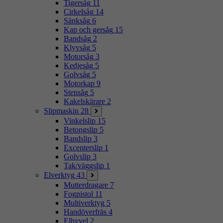
Tigersåg
11
Cirkelsåg
14
Sänksåg
6
Kap och gersåg
15
Bandsåg
2
Klyvsåg
5
Motorsåg
3
Kedjesåg
5
Golvsåg
5
Motorkap
9
Stensåg
5
Kakelskärare
2
Slipmaskin
28
Vinkelslip
15
Betongslip
5
Bandslip
3
Excenterslip
1
Golvslip
3
Tak/väggslip
1
Elverktyg
43
Mutterdragare
7
Fogpistol
11
Multiverktyg
5
Handöverfräs
4
Elhyvel
2