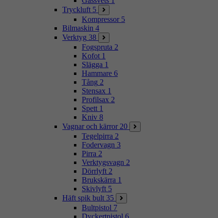
Gassvets
1
Tryckluft
5
Kompressor
5
Bilmaskin
4
Verktyg
38
Fogspruta
2
Kofot
1
Slägga
1
Hammare
6
Tång
2
Stensax
1
Profilsax
2
Spett
1
Kniv
8
Vagnar och kärror
20
Tegelpirra
2
Fodervagn
3
Pirra
2
Verktygsvagn
2
Dörrlyft
2
Brukskärra
1
Skivlyft
5
Häft spik bult
35
Bultpistol
7
Dyckertpistol
6