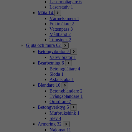
Lasermottagare
6
Laserstativ
1
Mäta
14
Värmekamera
1
Fuktmätare
2
Vattenpass
3
Måttband
2
Tumstock
2
Gjuta och mura
62
Betongvibrator
7
Valvvibrator
1
Bearbetning
6
Betongglättare
4
Sloda
1
Asfaltsraka
1
Blandare
10
Betongblandare
2
Tvångsblandare
1
Omrörare
7
Betongverktyg
5
Murbrukshink
1
Slev
4
Armering
32
Najomat
11