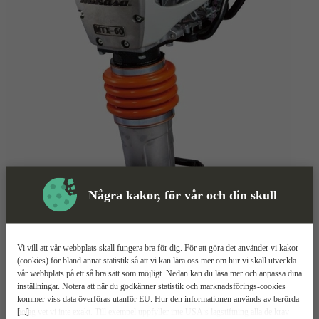
Några kakor, för vår och din skull
Vi vill att vår webbplats skall fungera bra för dig. För att göra det använder vi kakor
(cookies) för bland annat statistik så att vi kan lära oss mer om hur vi skall utveckla
vår webbplats på ett så bra sätt som möjligt. Nedan kan du läsa mer och anpassa dina
inställningar. Notera att när du godkänner statistik och marknadsförings-cookies
kommer viss data överföras utanför EU. Hur den informationen används av berörda
[...]
bolag vet vi inte exakt. Till exempel uppfyller inte USA:s lagstiftning alla de krav