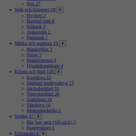
Bits
27
Spik och klammer
18
Dyckert
2
Bandad spik
8
Stålspik
2
Ankarspik
2
Pappspik
1
Märka och markera
19
Markörfärg
3
Snöre
5
Markörpenna
4
Djuphålsmärkare
4
Klinga och blad
120
Kapskiva
32
Sågblad multiverktyg
13
Sticksågsblad
16
Tigersågsblad
26
Sågklinga
16
Slipskiva
14
Motorsågskedja
2
Sanitet
37
Big bag säck (SH-säck)
1
Papperskorg
1
Drivmedel
8