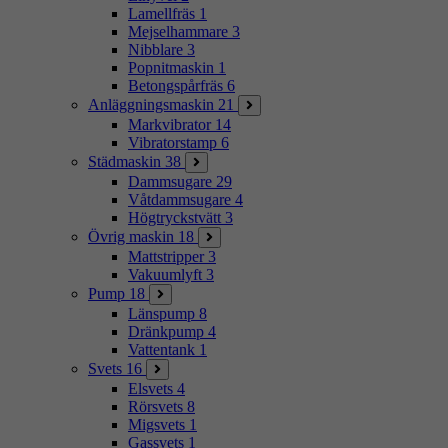
Lamellfräs
1
Mejselhammare
3
Nibblare
3
Popnitmaskin
1
Betongspårfräs
6
Anläggningsmaskin
21
Markvibrator
14
Vibratorstamp
6
Städmaskin
38
Dammsugare
29
Våtdammsugare
4
Högtryckstvätt
3
Övrig maskin
18
Mattstripper
3
Vakuumlyft
3
Pump
18
Länspump
8
Dränkpump
4
Vattentank
1
Svets
16
Elsvets
4
Rörsvets
8
Migsvets
1
Gassvets
1