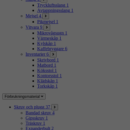
Tryckluftsslang
1
Avtappningsslang
1
Mejsel
4
Pikmejsel
1
Vitvara
9
Mikrovågsugn
1
Värmeskåp
1
Kylskåp
1
Kaffebryggare
6
Inventarier
6
Skrivbord
1
Matbord
1
Köksstol
1
Kontorsstol
1
Klädskåp
1
Torkskåp
1
Förbrukningsmaterial
Skruv och plugg
37
Bandad skruv
4
Gipsskruv
1
Träskruv
1
Expanderbult
2