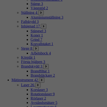
Stämp
3
Väggstöd
2
Ställning
4
Aluminiumställning
3
Fallskydd
3
Inhägnad
17
Stängsel
3
Koner
1
Grind
7
Kravallstaket
1
Stege
8
Arbetsbock
4
Körplåt
1
Första hjälpen
3
Brandskydd
3
Brandfiltar
1
Brandsläckare
2
Mätinstrument
42
Laser
26
Korslaser
3
Rotationslaser
9
Rörlaser
2
Avståndsmätare
5
Lasermottagare
6