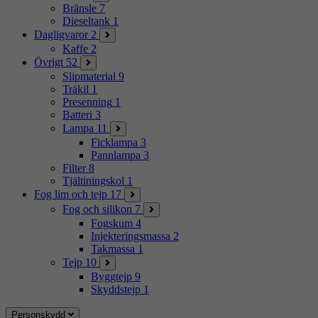
Bränsle
7
Dieseltank
1
Dagligvaror
2
Kaffe
2
Övrigt
52
Slipmaterial
9
Träkil
1
Presenning
1
Batteri
3
Lampa
11
Ficklampa
3
Pannlampa
3
Filter
8
Tjältiningskol
1
Fog lim och tejp
17
Fog och silikon
7
Fogskum
4
Injekteringsmassa
2
Takmassa
1
Tejp
10
Byggtejp
9
Skyddstejp
1
Personskydd