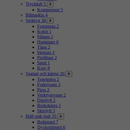
Tryckluft
5
Kompressor
5
Bilmaskin
4
Verktyg
38
Fogspruta
2
Kofot
1
Slägga
1
Hammare
6
Tång
2
Stensax
1
Profilsax
2
Spett
1
Kniv
8
Vagnar och kärror
20
Tegelpirra
2
Fodervagn
3
Pirra
2
Verktygsvagn
2
Dörrlyft
2
Brukskärra
1
Skivlyft
5
Häft spik bult
35
Bultpistol
7
Dyckertpistol
6