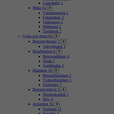
Laserstativ
1
Mäta
14
Värmekamera
1
Fuktmätare
2
Vattenpass
3
Måttband
2
Tumstock
2
Gjuta och mura
62
Betongvibrator
7
Valvvibrator
1
Bearbetning
6
Betongglättare
4
Sloda
1
Asfaltsraka
1
Blandare
10
Betongblandare
2
Tvångsblandare
1
Omrörare
7
Betongverktyg
5
Murbrukshink
1
Slev
4
Armering
32
Najomat
11
Formlås
2