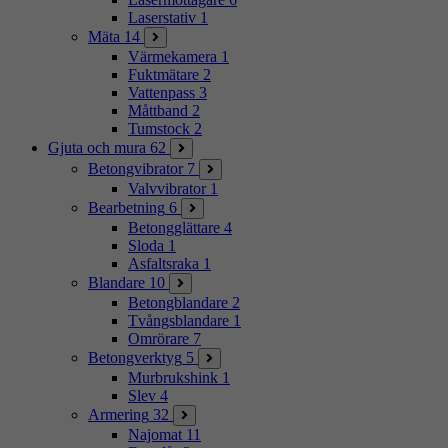
Laserstativ
1
Mäta
14
Värmekamera
1
Fuktmätare
2
Vattenpass
3
Måttband
2
Tumstock
2
Gjuta och mura
62
Betongvibrator
7
Valvvibrator
1
Bearbetning
6
Betongglättare
4
Sloda
1
Asfaltsraka
1
Blandare
10
Betongblandare
2
Tvångsblandare
1
Omrörare
7
Betongverktyg
5
Murbrukshink
1
Slev
4
Armering
32
Najomat
11