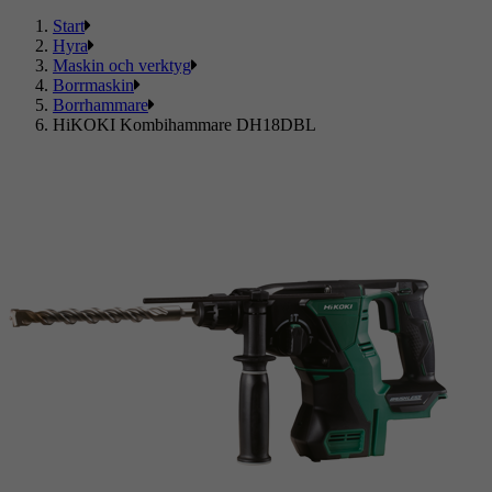
Start
Hyra
Maskin och verktyg
Borrmaskin
Borrhammare
HiKOKI Kombihammare DH18DBL