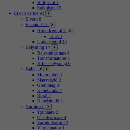
Häftpistol
3
Spikpistol
19
El och värme
92
Elverk
8
Elcentral
17
Huvudcentral
7
125A
1
Undercentral
10
Belysning
14
Belysningsmast
4
Transformatorer
1
Arbetsbelysning
9
Kabel
16
Motorkabel
3
Skarvsladd
2
Grenuttag
3
Kabelvinda
2
Rörål
2
Kabelskydd
3
Värme
21
Tjältinare
2
Gasolvärmare
4
Varmluftspistol
3
Värmemattor
1