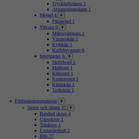
Tryckluftsslang
1
Avtappningsslang
1
Mejsel
4
Pikmejsel
1
Vitvara
9
Mikrovågsugn
1
Värmeskåp
1
Kylskåp
1
Kaffebryggare
6
Inventarier
6
Skrivbord
1
Matbord
1
Köksstol
1
Kontorsstol
1
Klädskåp
1
Torkskåp
1
Förbrukningsmaterial
Skruv och plugg
37
Bandad skruv
4
Gipsskruv
1
Träskruv
1
Expanderbult
2
Bits
27