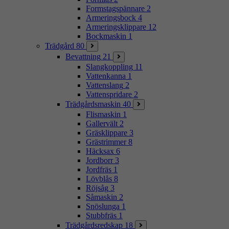
Formstagspännare
2
Armeringsbock
4
Armeringsklippare
12
Bockmaskin
1
Trädgård
80
Bevattning
21
Slangkoppling
11
Vattenkanna
1
Vattenslang
2
Vattenspridare
2
Trädgårdsmaskin
40
Flismaskin
1
Gallervält
2
Gräsklippare
3
Grästrimmer
8
Häcksax
6
Jordborr
3
Jordfräs
1
Lövblås
8
Röjsåg
3
Såmaskin
2
Snöslunga
1
Stubbfräs
1
Trädgårdsredskap
18