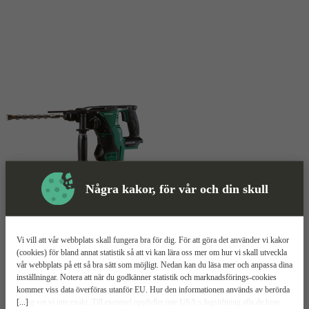
Några kakor, för vår och din skull
Skyddsutrustning
Vi vill att vår webbplats skall fungera bra för dig. För att göra det använder vi kakor
(cookies) för bland annat statistik så att vi kan lära oss mer om hur vi skall utveckla
vår webbplats på ett så bra sätt som möjligt. Nedan kan du läsa mer och anpassa dina
Kombihammare
Mer information
inställningar. Notera att när du godkänner statistik och marknadsförings-cookies
kommer viss data överföras utanför EU. Hur den informationen används av berörda
[...]
bolag vet vi inte exakt. Till exempel uppfyller inte USA:s lagstiftning alla de krav