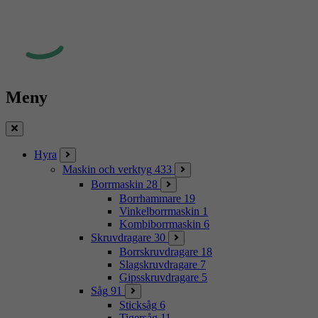
Meny
Stäng
Hyra
Maskin och verktyg
433
Borrmaskin
28
Borrhammare
19
Vinkelborrmaskin
1
Kombiborrmaskin
6
Skruvdragare
30
Borrskruvdragare
18
Slagskruvdragare
7
Gipsskruvdragare
5
Såg
91
Sticksåg
6
Tigersåg
11