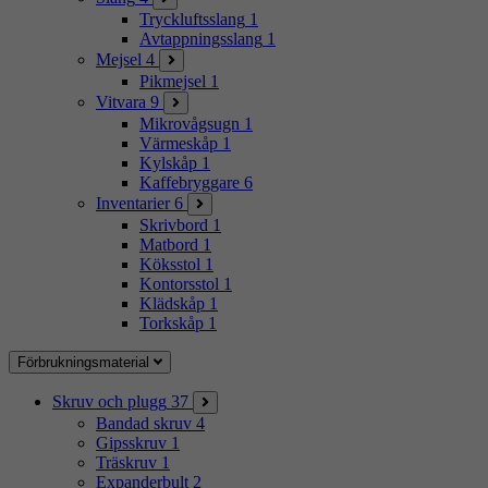
Tryckluftsslang
1
Avtappningsslang
1
Mejsel
4
Pikmejsel
1
Vitvara
9
Mikrovågsugn
1
Värmeskåp
1
Kylskåp
1
Kaffebryggare
6
Inventarier
6
Skrivbord
1
Matbord
1
Köksstol
1
Kontorsstol
1
Klädskåp
1
Torkskåp
1
Förbrukningsmaterial
Skruv och plugg
37
Bandad skruv
4
Gipsskruv
1
Träskruv
1
Expanderbult
2