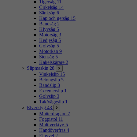
Tigersåg
11
Cirkelsåg
14
Sänksåg
6
Kap och gersåg
15
Bandsåg
2
Klyvsåg
5
Motorsåg
3
Kedjesåg
5
Golvsåg
5
Motorkap
9
Stensåg
5
Kakelskärare
2
Slipmaskin
28
Vinkelslip
15
Betongslip
5
Bandslip
3
Excenterslip
1
Golvslip
3
Tak/väggslip
1
Elverktyg
43
Mutterdragare
7
Fogpistol
11
Multiverktyg
5
Handöverfräs
4
Elhyvel
2