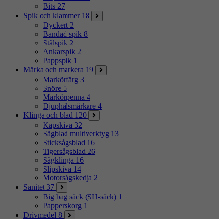
Bits
27
Spik och klammer
18
Dyckert
2
Bandad spik
8
Stålspik
2
Ankarspik
2
Pappspik
1
Märka och markera
19
Markörfärg
3
Snöre
5
Markörpenna
4
Djuphålsmärkare
4
Klinga och blad
120
Kapskiva
32
Sågblad multiverktyg
13
Sticksågsblad
16
Tigersågsblad
26
Sågklinga
16
Slipskiva
14
Motorsågskedja
2
Sanitet
37
Big bag säck (SH-säck)
1
Papperskorg
1
Drivmedel
8