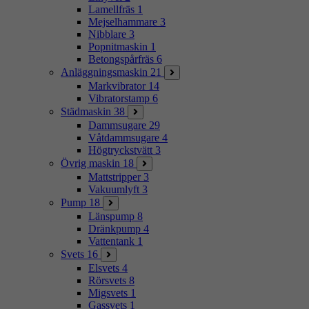
Lamellfräs
1
Mejselhammare
3
Nibblare
3
Popnitmaskin
1
Betongspårfräs
6
Anläggningsmaskin
21
Markvibrator
14
Vibratorstamp
6
Städmaskin
38
Dammsugare
29
Våtdammsugare
4
Högtryckstvätt
3
Övrig maskin
18
Mattstripper
3
Vakuumlyft
3
Pump
18
Länspump
8
Dränkpump
4
Vattentank
1
Svets
16
Elsvets
4
Rörsvets
8
Migsvets
1
Gassvets
1