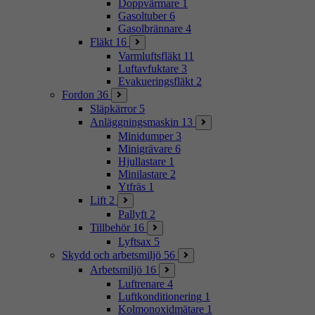
Doppvärmare
1
Gasoltuber
6
Gasolbrännare
4
Fläkt
16
Varmluftsfläkt
11
Luftavfuktare
3
Evakueringsfläkt
2
Fordon
36
Släpkärror
5
Anläggningsmaskin
13
Minidumper
3
Minigrävare
6
Hjullastare
1
Minilastare
2
Ytfräs
1
Lift
2
Pallyft
2
Tillbehör
16
Lyftsax
5
Skydd och arbetsmiljö
56
Arbetsmiljö
16
Luftrenare
4
Luftkonditionering
1
Kolmonoxidmätare
1