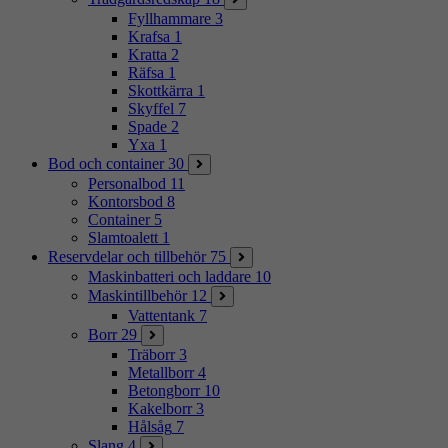
Fyllhammare
3
Krafsa
1
Kratta
2
Räfsa
1
Skottkärra
1
Skyffel
7
Spade
2
Yxa
1
Bod och container
30
Personalbod
11
Kontorsbod
8
Container
5
Slamtoalett
1
Reservdelar och tillbehör
75
Maskinbatteri och laddare
10
Maskintillbehör
12
Vattentank
7
Borr
29
Träborr
3
Metallborr
4
Betongborr
10
Kakelborr
3
Hålsåg
7
Slang
4