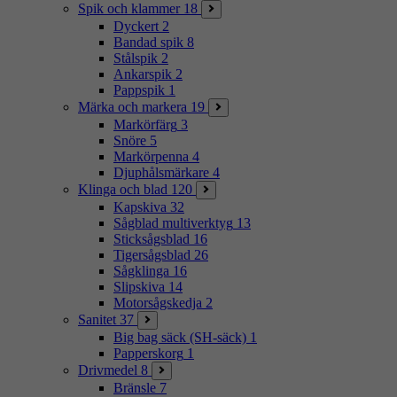
Spik och klammer
18
Dyckert
2
Bandad spik
8
Stålspik
2
Ankarspik
2
Pappspik
1
Märka och markera
19
Markörfärg
3
Snöre
5
Markörpenna
4
Djuphålsmärkare
4
Klinga och blad
120
Kapskiva
32
Sågblad multiverktyg
13
Sticksågsblad
16
Tigersågsblad
26
Sågklinga
16
Slipskiva
14
Motorsågskedja
2
Sanitet
37
Big bag säck (SH-säck)
1
Papperskorg
1
Drivmedel
8
Bränsle
7