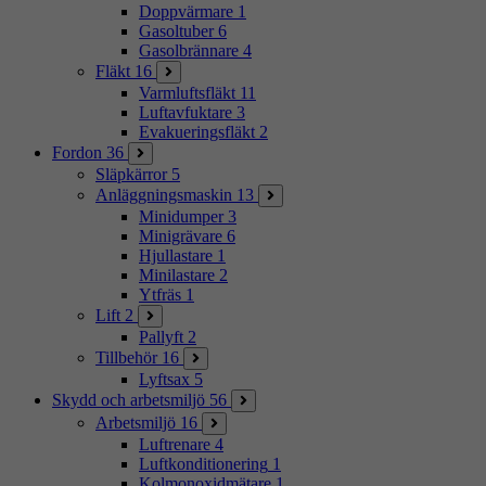
Doppvärmare
1
Gasoltuber
6
Gasolbrännare
4
Fläkt
16
Varmluftsfläkt
11
Luftavfuktare
3
Evakueringsfläkt
2
Fordon
36
Släpkärror
5
Anläggningsmaskin
13
Minidumper
3
Minigrävare
6
Hjullastare
1
Minilastare
2
Ytfräs
1
Lift
2
Pallyft
2
Tillbehör
16
Lyftsax
5
Skydd och arbetsmiljö
56
Arbetsmiljö
16
Luftrenare
4
Luftkonditionering
1
Kolmonoxidmätare
1