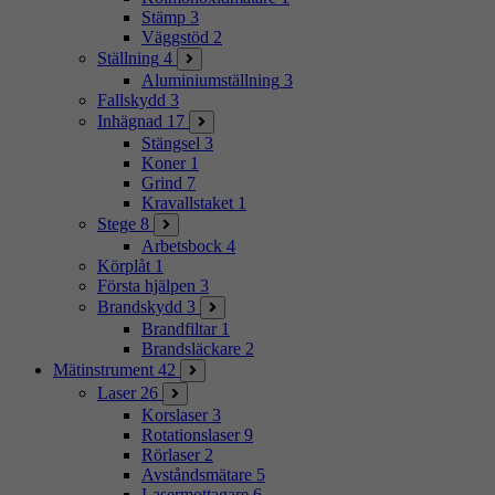
Stämp
3
Väggstöd
2
Ställning
4
Aluminiumställning
3
Fallskydd
3
Inhägnad
17
Stängsel
3
Koner
1
Grind
7
Kravallstaket
1
Stege
8
Arbetsbock
4
Körplåt
1
Första hjälpen
3
Brandskydd
3
Brandfiltar
1
Brandsläckare
2
Mätinstrument
42
Laser
26
Korslaser
3
Rotationslaser
9
Rörlaser
2
Avståndsmätare
5
Lasermottagare
6