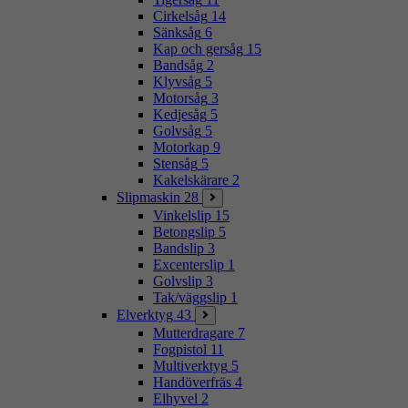
Cirkelsåg
14
Sänksåg
6
Kap och gersåg
15
Bandsåg
2
Klyvsåg
5
Motorsåg
3
Kedjesåg
5
Golvsåg
5
Motorkap
9
Stensåg
5
Kakelskärare
2
Slipmaskin
28
Vinkelslip
15
Betongslip
5
Bandslip
3
Excenterslip
1
Golvslip
3
Tak/väggslip
1
Elverktyg
43
Mutterdragare
7
Fogpistol
11
Multiverktyg
5
Handöverfräs
4
Elhyvel
2