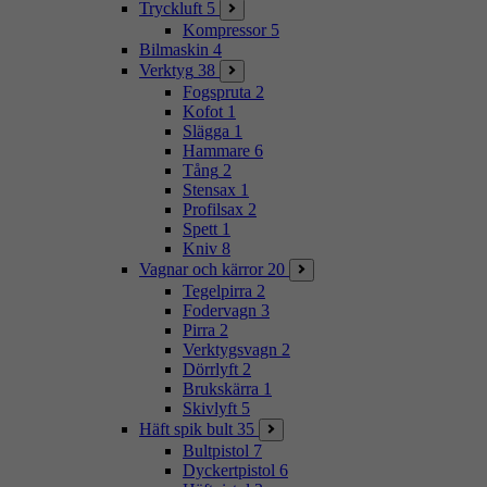
Tryckluft
5
Kompressor
5
Bilmaskin
4
Verktyg
38
Fogspruta
2
Kofot
1
Slägga
1
Hammare
6
Tång
2
Stensax
1
Profilsax
2
Spett
1
Kniv
8
Vagnar och kärror
20
Tegelpirra
2
Fodervagn
3
Pirra
2
Verktygsvagn
2
Dörrlyft
2
Brukskärra
1
Skivlyft
5
Häft spik bult
35
Bultpistol
7
Dyckertpistol
6