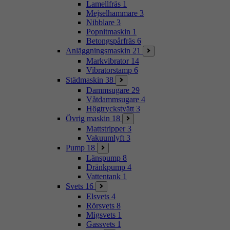
Lamellfräs
1
Mejselhammare
3
Nibblare
3
Popnitmaskin
1
Betongspårfräs
6
Anläggningsmaskin
21
Markvibrator
14
Vibratorstamp
6
Städmaskin
38
Dammsugare
29
Våtdammsugare
4
Högtryckstvätt
3
Övrig maskin
18
Mattstripper
3
Vakuumlyft
3
Pump
18
Länspump
8
Dränkpump
4
Vattentank
1
Svets
16
Elsvets
4
Rörsvets
8
Migsvets
1
Gassvets
1