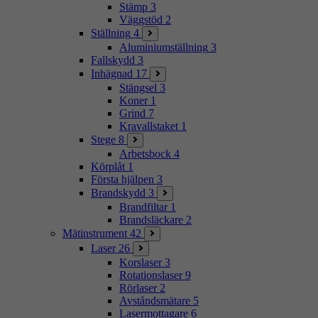
Stämp
3
Väggstöd
2
Ställning
4
Aluminiumställning
3
Fallskydd
3
Inhägnad
17
Stängsel
3
Koner
1
Grind
7
Kravallstaket
1
Stege
8
Arbetsbock
4
Körplåt
1
Första hjälpen
3
Brandskydd
3
Brandfiltar
1
Brandsläckare
2
Mätinstrument
42
Laser
26
Korslaser
3
Rotationslaser
9
Rörlaser
2
Avståndsmätare
5
Lasermottagare
6