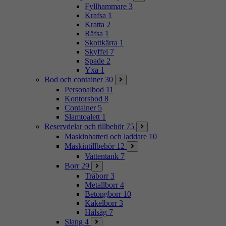
Fyllhammare
3
Krafsa
1
Kratta
2
Räfsa
1
Skottkärra
1
Skyffel
7
Spade
2
Yxa
1
Bod och container
30
Personalbod
11
Kontorsbod
8
Container
5
Slamtoalett
1
Reservdelar och tillbehör
75
Maskinbatteri och laddare
10
Maskintillbehör
12
Vattentank
7
Borr
29
Träborr
3
Metallborr
4
Betongborr
10
Kakelborr
3
Hålsåg
7
Slang
4