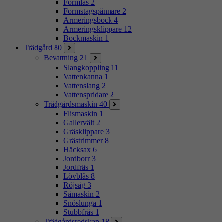
Formlås
2
Formstagspännare
2
Armeringsbock
4
Armeringsklippare
12
Bockmaskin
1
Trädgård
80
Bevattning
21
Slangkoppling
11
Vattenkanna
1
Vattenslang
2
Vattenspridare
2
Trädgårdsmaskin
40
Flismaskin
1
Gallervält
2
Gräsklippare
3
Grästrimmer
8
Häcksax
6
Jordborr
3
Jordfräs
1
Lövblås
8
Röjsåg
3
Såmaskin
2
Snöslunga
1
Stubbfräs
1
Trädgårdsredskap
18