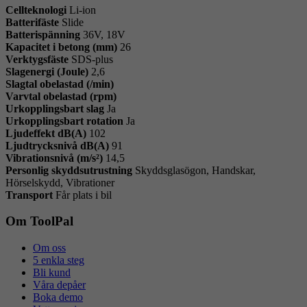
Cellteknologi
Li-ion
Batterifäste
Slide
Batterispänning
36V, 18V
Kapacitet i betong (mm)
26
Verktygsfäste
SDS-plus
Slagenergi (Joule)
2,6
Slagtal obelastad (/min)
Varvtal obelastad (rpm)
Urkopplingsbart slag
Ja
Urkopplingsbart rotation
Ja
Ljudeffekt dB(A)
102
Ljudtrycksnivå dB(A)
91
Vibrationsnivå (m/s²)
14,5
Personlig skyddsutrustning
Skyddsglasögon, Handskar,
Hörselskydd, Vibrationer
Transport
Får plats i bil
Om ToolPal
Om oss
5 enkla steg
Bli kund
Våra depåer
Boka demo