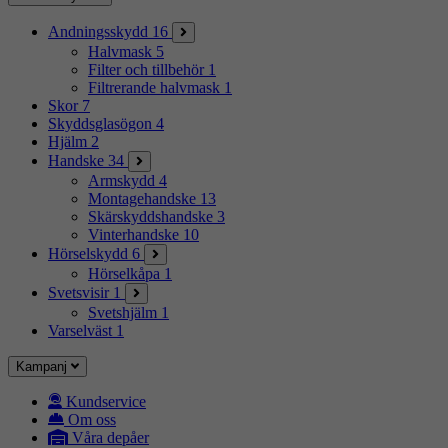
Andningsskydd
16
Halvmask
5
Filter och tillbehör
1
Filtrerande halvmask
1
Skor
7
Skyddsglasögon
4
Hjälm
2
Handske
34
Armskydd
4
Montagehandske
13
Skärskyddshandske
3
Vinterhandske
10
Hörselskydd
6
Hörselkåpa
1
Svetsvisir
1
Svetshjälm
1
Varselväst
1
Kampanj
Kundservice
Om oss
Våra depåer