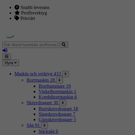
Snabb leverans
Proffsverktyg
Prisvärt
Sök
bland
Logga
tusentals
in
proffsmaskiner
Mina
Meny
Hyra
sidor
Maskin och verktyg
433
Borrmaskin
28
Borrhammare
19
Vinkelborrmaskin
1
Kombiborrmaskin
6
Skruvdragare
30
Borrskruvdragare
18
Slagskruvdragare
7
Gipsskruvdragare
5
Såg
91
Sticksåg
6