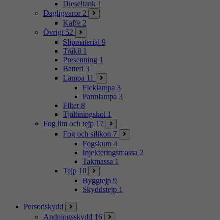
Dieseltank
1
Dagligvaror
2
Kaffe
2
Övrigt
52
Slipmaterial
9
Träkil
1
Presenning
1
Batteri
3
Lampa
11
Ficklampa
3
Pannlampa
3
Filter
8
Tjältiningskol
1
Fog lim och tejp
17
Fog och silikon
7
Fogskum
4
Injekteringsmassa
2
Takmassa
1
Tejp
10
Byggtejp
9
Skyddstejp
1
Personskydd
Andningsskydd
16