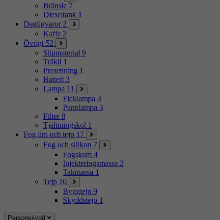
Bränsle
7
Dieseltank
1
Dagligvaror
2
Kaffe
2
Övrigt
52
Slipmaterial
9
Träkil
1
Presenning
1
Batteri
3
Lampa
11
Ficklampa
3
Pannlampa
3
Filter
8
Tjältiningskol
1
Fog lim och tejp
17
Fog och silikon
7
Fogskum
4
Injekteringsmassa
2
Takmassa
1
Tejp
10
Byggtejp
9
Skyddstejp
1
Personskydd