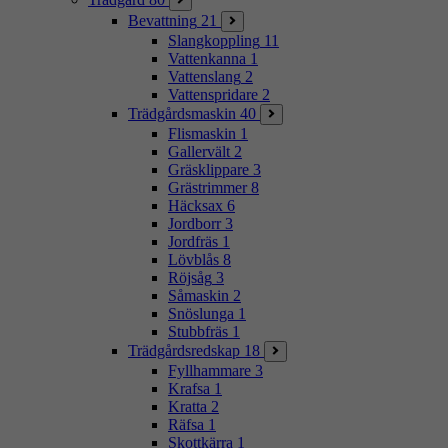
Bevattning
21
Slangkoppling
11
Vattenkanna
1
Vattenslang
2
Vattenspridare
2
Trädgårdsmaskin
40
Flismaskin
1
Gallervält
2
Gräsklippare
3
Grästrimmer
8
Häcksax
6
Jordborr
3
Jordfräs
1
Lövblås
8
Röjsåg
3
Såmaskin
2
Snöslunga
1
Stubbfräs
1
Trädgårdsredskap
18
Fyllhammare
3
Krafsa
1
Kratta
2
Räfsa
1
Skottkärra
1