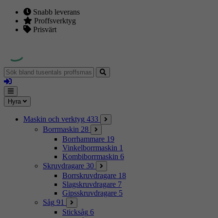
Snabb leverans
Proffsverktyg
Prisvärt
Sök
bland
Logga
tusentals
in
proffsmaskiner
Mina
Meny
Hyra
sidor
Maskin och verktyg
433
Borrmaskin
28
Borrhammare
19
Vinkelborrmaskin
1
Kombiborrmaskin
6
Skruvdragare
30
Borrskruvdragare
18
Slagskruvdragare
7
Gipsskruvdragare
5
Såg
91
Sticksåg
6