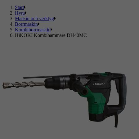
Start
Hyra
Maskin och verktyg
Borrmaskin
Kombiborrmaskin
HiKOKI Kombihammare DH40MC