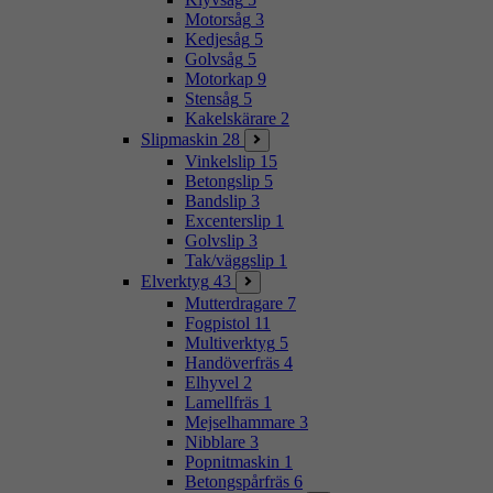
Motorsåg
3
Kedjesåg
5
Golvsåg
5
Motorkap
9
Stensåg
5
Kakelskärare
2
Slipmaskin
28
Vinkelslip
15
Betongslip
5
Bandslip
3
Excenterslip
1
Golvslip
3
Tak/väggslip
1
Elverktyg
43
Mutterdragare
7
Fogpistol
11
Multiverktyg
5
Handöverfräs
4
Elhyvel
2
Lamellfräs
1
Mejselhammare
3
Nibblare
3
Popnitmaskin
1
Betongspårfräs
6