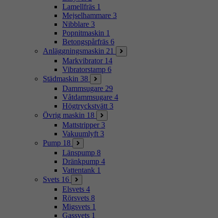
Lamellfräs
1
Mejselhammare
3
Nibblare
3
Popnitmaskin
1
Betongspårfräs
6
Anläggningsmaskin
21
Markvibrator
14
Vibratorstamp
6
Städmaskin
38
Dammsugare
29
Våtdammsugare
4
Högtryckstvätt
3
Övrig maskin
18
Mattstripper
3
Vakuumlyft
3
Pump
18
Länspump
8
Dränkpump
4
Vattentank
1
Svets
16
Elsvets
4
Rörsvets
8
Migsvets
1
Gassvets
1