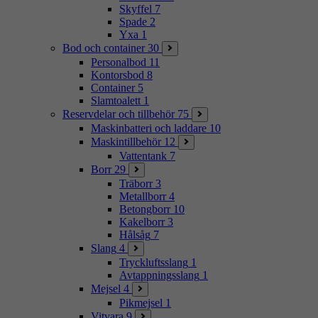
Skyffel
7
Spade
2
Yxa
1
Bod och container
30
Personalbod
11
Kontorsbod
8
Container
5
Slamtoalett
1
Reservdelar och tillbehör
75
Maskinbatteri och laddare
10
Maskintillbehör
12
Vattentank
7
Borr
29
Träborr
3
Metallborr
4
Betongborr
10
Kakelborr
3
Hålsåg
7
Slang
4
Tryckluftsslang
1
Avtappningsslang
1
Mejsel
4
Pikmejsel
1
Vitvara
9