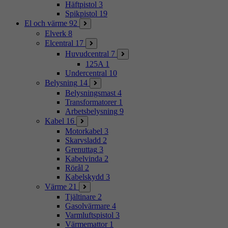
Häftpistol
3
Spikpistol
19
El och värme
92
Elverk
8
Elcentral
17
Huvudcentral
7
125A
1
Undercentral
10
Belysning
14
Belysningsmast
4
Transformatorer
1
Arbetsbelysning
9
Kabel
16
Motorkabel
3
Skarvsladd
2
Grenuttag
3
Kabelvinda
2
Rörål
2
Kabelskydd
3
Värme
21
Tjältinare
2
Gasolvärmare
4
Varmluftspistol
3
Värmemattor
1