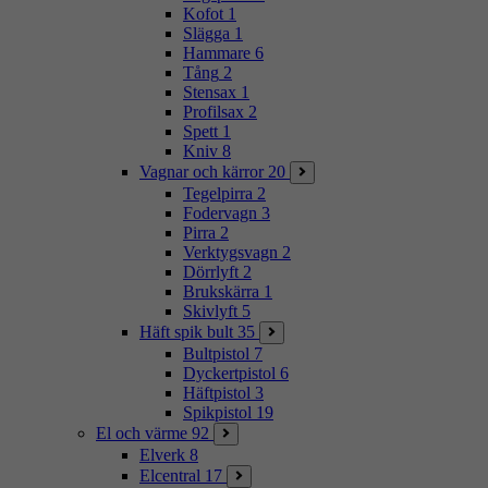
Kofot
1
Slägga
1
Hammare
6
Tång
2
Stensax
1
Profilsax
2
Spett
1
Kniv
8
Vagnar och kärror
20
Tegelpirra
2
Fodervagn
3
Pirra
2
Verktygsvagn
2
Dörrlyft
2
Brukskärra
1
Skivlyft
5
Häft spik bult
35
Bultpistol
7
Dyckertpistol
6
Häftpistol
3
Spikpistol
19
El och värme
92
Elverk
8
Elcentral
17