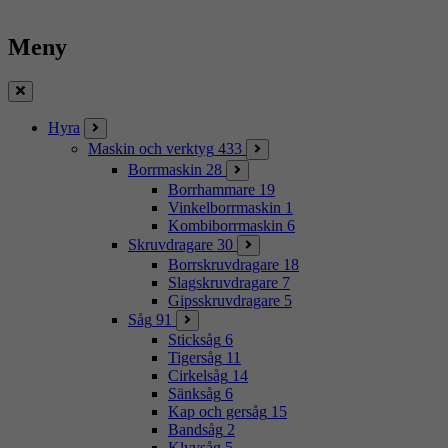
Meny
Stäng
Hyra
Maskin och verktyg
433
Borrmaskin
28
Borrhammare
19
Vinkelborrmaskin
1
Kombiborrmaskin
6
Skruvdragare
30
Borrskruvdragare
18
Slagskruvdragare
7
Gipsskruvdragare
5
Såg
91
Sticksåg
6
Tigersåg
11
Cirkelsåg
14
Sänksåg
6
Kap och gersåg
15
Bandsåg
2
Klyvsåg
5