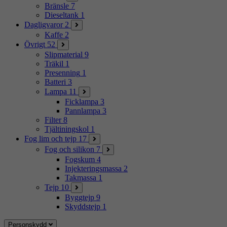
Bränsle
7
Dieseltank
1
Dagligvaror
2
Kaffe
2
Övrigt
52
Slipmaterial
9
Träkil
1
Presenning
1
Batteri
3
Lampa
11
Ficklampa
3
Pannlampa
3
Filter
8
Tjältiningskol
1
Fog lim och tejp
17
Fog och silikon
7
Fogskum
4
Injekteringsmassa
2
Takmassa
1
Tejp
10
Byggtejp
9
Skyddstejp
1
Personskydd