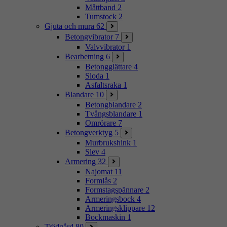
Måttband
2
Tumstock
2
Gjuta och mura
62
Betongvibrator
7
Valvvibrator
1
Bearbetning
6
Betongglättare
4
Sloda
1
Asfaltsraka
1
Blandare
10
Betongblandare
2
Tvångsblandare
1
Omrörare
7
Betongverktyg
5
Murbrukshink
1
Slev
4
Armering
32
Najomat
11
Formlås
2
Formstagspännare
2
Armeringsbock
4
Armeringsklippare
12
Bockmaskin
1
Trädgård
80