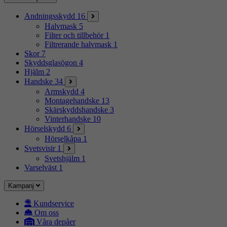
Andningsskydd
16
Halvmask
5
Filter och tillbehör
1
Filtrerande halvmask
1
Skor
7
Skyddsglasögon
4
Hjälm
2
Handske
34
Armskydd
4
Montagehandske
13
Skärskyddshandske
3
Vinterhandske
10
Hörselskydd
6
Hörselkåpa
1
Svetsvisir
1
Svetshjälm
1
Varselväst
1
Kampanj
Kundservice
Om oss
Våra depåer