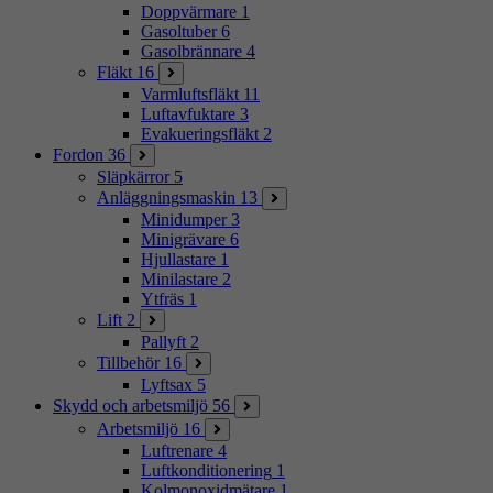
Doppvärmare
1
Gasoltuber
6
Gasolbrännare
4
Fläkt
16
Varmluftsfläkt
11
Luftavfuktare
3
Evakueringsfläkt
2
Fordon
36
Släpkärror
5
Anläggningsmaskin
13
Minidumper
3
Minigrävare
6
Hjullastare
1
Minilastare
2
Ytfräs
1
Lift
2
Pallyft
2
Tillbehör
16
Lyftsax
5
Skydd och arbetsmiljö
56
Arbetsmiljö
16
Luftrenare
4
Luftkonditionering
1
Kolmonoxidmätare
1