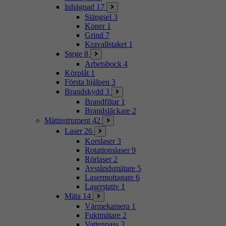
Inhägnad
17
Stängsel
3
Koner
1
Grind
7
Kravallstaket
1
Stege
8
Arbetsbock
4
Körplåt
1
Första hjälpen
3
Brandskydd
3
Brandfiltar
1
Brandsläckare
2
Mätinstrument
42
Laser
26
Korslaser
3
Rotationslaser
9
Rörlaser
2
Avståndsmätare
5
Lasermottagare
6
Laserstativ
1
Mäta
14
Värmekamera
1
Fuktmätare
2
Vattenpass
3