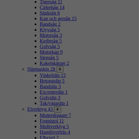
Tigersåg
11
Cirkelsåg
14
Sänksåg
6
Kap och gersåg
15
Bandsåg
2
Klyvsåg
5
Motorsåg
3
Kedjesåg
5
Golvsåg
5
Motorkap
9
Stensåg
5
Kakelskärare
2
Slipmaskin
28
Vinkelslip
15
Betongslip
5
Bandslip
3
Excenterslip
1
Golvslip
3
Tak/väggslip
1
Elverktyg
43
Mutterdragare
7
Fogpistol
11
Multiverktyg
5
Handöverfräs
4
Elhyvel
2