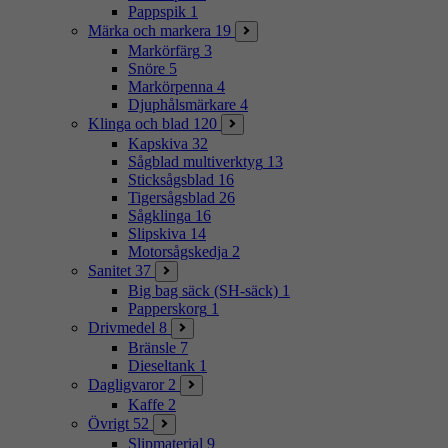
Pappspik
1
Märka och markera
19
Markörfärg
3
Snöre
5
Markörpenna
4
Djuphålsmärkare
4
Klinga och blad
120
Kapskiva
32
Sågblad multiverktyg
13
Sticksågsblad
16
Tigersågsblad
26
Sågklinga
16
Slipskiva
14
Motorsågskedja
2
Sanitet
37
Big bag säck (SH-säck)
1
Papperskorg
1
Drivmedel
8
Bränsle
7
Dieseltank
1
Dagligvaror
2
Kaffe
2
Övrigt
52
Slipmaterial
9