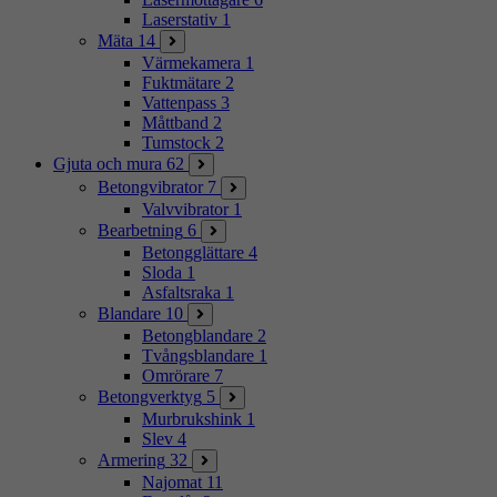
Laserstativ
1
Mäta
14
Värmekamera
1
Fuktmätare
2
Vattenpass
3
Måttband
2
Tumstock
2
Gjuta och mura
62
Betongvibrator
7
Valvvibrator
1
Bearbetning
6
Betongglättare
4
Sloda
1
Asfaltsraka
1
Blandare
10
Betongblandare
2
Tvångsblandare
1
Omrörare
7
Betongverktyg
5
Murbrukshink
1
Slev
4
Armering
32
Najomat
11