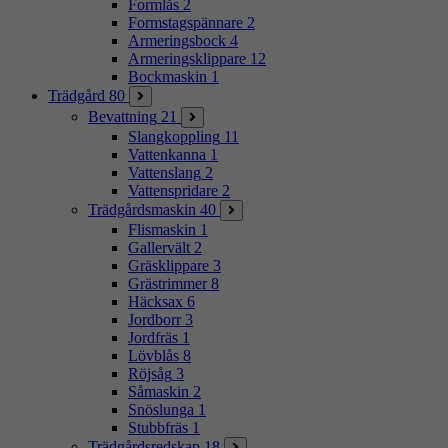
Formlås
2
Formstagspännare
2
Armeringsbock
4
Armeringsklippare
12
Bockmaskin
1
Trädgård
80
Bevattning
21
Slangkoppling
11
Vattenkanna
1
Vattenslang
2
Vattenspridare
2
Trädgårdsmaskin
40
Flismaskin
1
Gallervält
2
Gräsklippare
3
Grästrimmer
8
Häcksax
6
Jordborr
3
Jordfräs
1
Lövblås
8
Röjsåg
3
Såmaskin
2
Snöslunga
1
Stubbfräs
1
Trädgårdsredskap
18