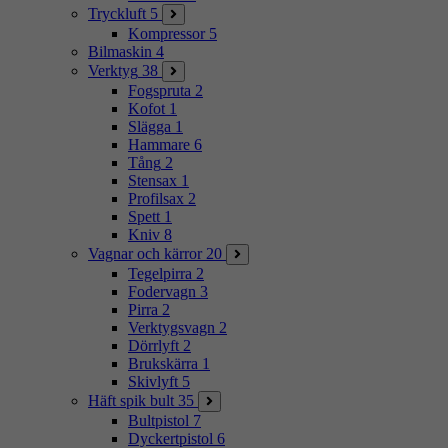
Tryckluft
5
Kompressor
5
Bilmaskin
4
Verktyg
38
Fogspruta
2
Kofot
1
Slägga
1
Hammare
6
Tång
2
Stensax
1
Profilsax
2
Spett
1
Kniv
8
Vagnar och kärror
20
Tegelpirra
2
Fodervagn
3
Pirra
2
Verktygsvagn
2
Dörrlyft
2
Brukskärra
1
Skivlyft
5
Häft spik bult
35
Bultpistol
7
Dyckertpistol
6