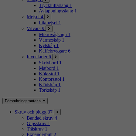
Tryckluftsslang
1
Avtappningsslang
1
Mejsel
4
Pikmejsel
1
Vitvara
9
Mikrovågsugn
1
Värmeskåp
1
Kylskåp
1
Kaffebryggare
6
Inventarier
6
Skrivbord
1
Matbord
1
Köksstol
1
Kontorsstol
1
Klädskåp
1
Torkskåp
1
Förbrukningsmaterial
Skruv och plugg
37
Bandad skruv
4
Gipsskruv
1
Träskruv
1
Expanderbult
2