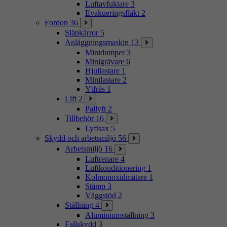
Luftavfuktare
3
Evakueringsfläkt
2
Fordon
36
Släpkärror
5
Anläggningsmaskin
13
Minidumper
3
Minigrävare
6
Hjullastare
1
Minilastare
2
Ytfräs
1
Lift
2
Pallyft
2
Tillbehör
16
Lyftsax
5
Skydd och arbetsmiljö
56
Arbetsmiljö
16
Luftrenare
4
Luftkonditionering
1
Kolmonoxidmätare
1
Stämp
3
Väggstöd
2
Ställning
4
Aluminiumställning
3
Fallskydd
3