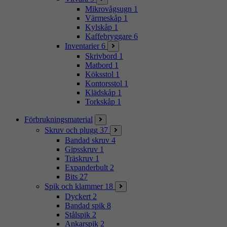
Mikrovågsugn
1
Värmeskåp
1
Kylskåp
1
Kaffebryggare
6
Inventarier
6
Skrivbord
1
Matbord
1
Köksstol
1
Kontorsstol
1
Klädskåp
1
Torkskåp
1
Förbrukningsmaterial
Skruv och plugg
37
Bandad skruv
4
Gipsskruv
1
Träskruv
1
Expanderbult
2
Bits
27
Spik och klammer
18
Dyckert
2
Bandad spik
8
Stålspik
2
Ankarspik
2