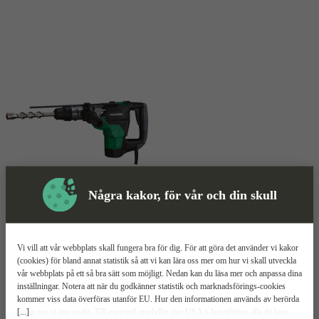
Några kakor, för vår och din skull
Kombihammare
Mer information
Vi vill att vår webbplats skall fungera bra för dig. För att göra det använder vi kakor
HiKOKI DH40MC
(cookies) för bland annat statistik så att vi kan lära oss mer om hur vi skall utveckla
vår webbplats på ett så bra sätt som möjligt. Nedan kan du läsa mer och anpassa dina
inställningar. Notera att när du godkänner statistik och marknadsförings-cookies
1100W effekt
kommer viss data överföras utanför EU. Hur den informationen används av berörda
Justerbar mejselvinkel i tolv steg
[...]
bolag vet vi inte exakt. Till exempel uppfyller inte USA:s lagstiftning alla de krav
SDS-max