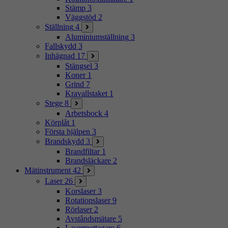
Stämp
3
Väggstöd
2
Ställning
4
Aluminiumställning
3
Fallskydd
3
Inhägnad
17
Stängsel
3
Koner
1
Grind
7
Kravallstaket
1
Stege
8
Arbetsbock
4
Körplåt
1
Första hjälpen
3
Brandskydd
3
Brandfiltar
1
Brandsläckare
2
Mätinstrument
42
Laser
26
Korslaser
3
Rotationslaser
9
Rörlaser
2
Avståndsmätare
5
Lasermottagare
6