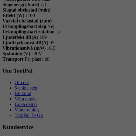
Slagenergi (Joule)
7,1
Slagtal obelastad (/min)
Effekt (W)
1100
Varvtal obelastad (rpm)
Urkopplingsbart slag
Nej
Urkopplingsbart rotation
Ja
Ljudeffekt dB(A)
109
Ljudtrycksnivå dB(A)
95
Vibrationsnivå (m/s²)
16,5
Spänning (V)
230V
Transport
Får plats i bil
Om ToolPal
Om oss
5 enkla steg
Bli kund
Våra depåer
Boka demo
Vattenrening
ToolPal To Go
Kundservice