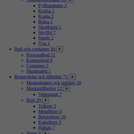
Fyllhammare
3
Krafsa
1
Kratta
2
Räfsa
1
Skottkärra
1
Skyffel
7
Spade
2
Yxa
1
Bod och container
30
Personalbod
11
Kontorsbod
8
Container
5
Slamtoalett
1
Reservdelar och tillbehör
75
Maskinbatteri och laddare
10
Maskintillbehör
12
Vattentank
7
Borr
29
Träborr
3
Metallborr
4
Betongborr
10
Kakelborr
3
Hålsåg
7
Slang
4