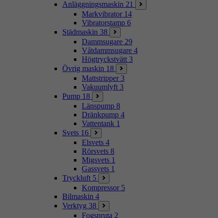
Anläggningsmaskin
21
Markvibrator
14
Vibratorstamp
6
Städmaskin
38
Dammsugare
29
Våtdammsugare
4
Högtryckstvätt
3
Övrig maskin
18
Mattstripper
3
Vakuumlyft
3
Pump
18
Länspump
8
Dränkpump
4
Vattentank
1
Svets
16
Elsvets
4
Rörsvets
8
Migsvets
1
Gassvets
1
Tryckluft
5
Kompressor
5
Bilmaskin
4
Verktyg
38
Fogspruta
2