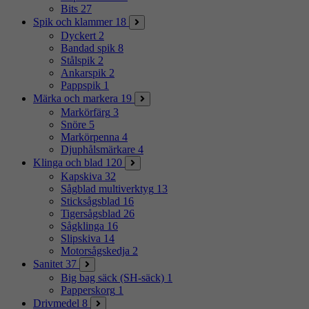
Bits
27
Spik och klammer
18
Dyckert
2
Bandad spik
8
Stålspik
2
Ankarspik
2
Pappspik
1
Märka och markera
19
Markörfärg
3
Snöre
5
Markörpenna
4
Djuphålsmärkare
4
Klinga och blad
120
Kapskiva
32
Sågblad multiverktyg
13
Sticksågsblad
16
Tigersågsblad
26
Sågklinga
16
Slipskiva
14
Motorsågskedja
2
Sanitet
37
Big bag säck (SH-säck)
1
Papperskorg
1
Drivmedel
8