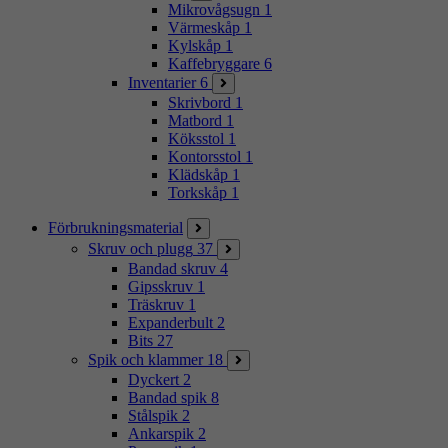
Mikrovågsugn
1
Värmeskåp
1
Kylskåp
1
Kaffebryggare
6
Inventarier
6
Skrivbord
1
Matbord
1
Köksstol
1
Kontorsstol
1
Klädskåp
1
Torkskåp
1
Förbrukningsmaterial
Skruv och plugg
37
Bandad skruv
4
Gipsskruv
1
Träskruv
1
Expanderbult
2
Bits
27
Spik och klammer
18
Dyckert
2
Bandad spik
8
Stålspik
2
Ankarspik
2