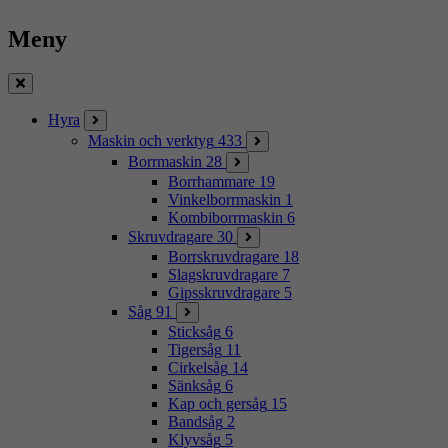
Meny
Stäng
Hyra
Maskin och verktyg
433
Borrmaskin
28
Borrhammare
19
Vinkelborrmaskin
1
Kombiborrmaskin
6
Skruvdragare
30
Borrskruvdragare
18
Slagskruvdragare
7
Gipsskruvdragare
5
Såg
91
Sticksåg
6
Tigersåg
11
Cirkelsåg
14
Sänksåg
6
Kap och gersåg
15
Bandsåg
2
Klyvsåg
5