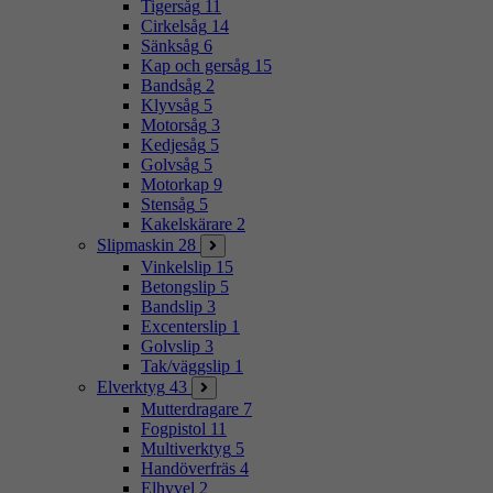
Tigersåg
11
Cirkelsåg
14
Sänksåg
6
Kap och gersåg
15
Bandsåg
2
Klyvsåg
5
Motorsåg
3
Kedjesåg
5
Golvsåg
5
Motorkap
9
Stensåg
5
Kakelskärare
2
Slipmaskin
28
Vinkelslip
15
Betongslip
5
Bandslip
3
Excenterslip
1
Golvslip
3
Tak/väggslip
1
Elverktyg
43
Mutterdragare
7
Fogpistol
11
Multiverktyg
5
Handöverfräs
4
Elhyvel
2