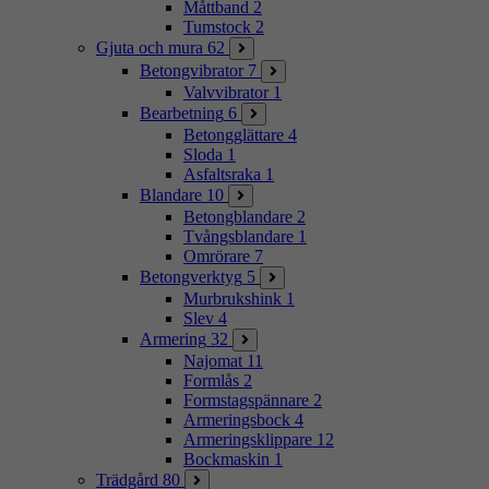
Måttband
2
Tumstock
2
Gjuta och mura
62
Betongvibrator
7
Valvvibrator
1
Bearbetning
6
Betongglättare
4
Sloda
1
Asfaltsraka
1
Blandare
10
Betongblandare
2
Tvångsblandare
1
Omrörare
7
Betongverktyg
5
Murbrukshink
1
Slev
4
Armering
32
Najomat
11
Formlås
2
Formstagspännare
2
Armeringsbock
4
Armeringsklippare
12
Bockmaskin
1
Trädgård
80