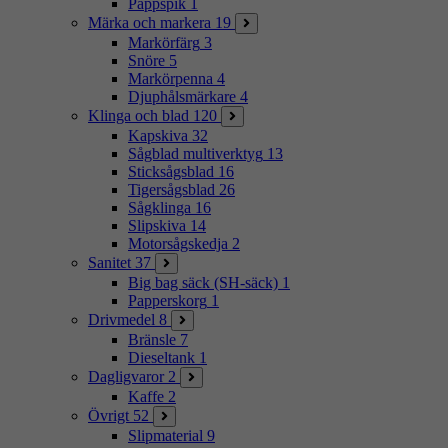
Pappspik
1
Märka och markera
19
Markörfärg
3
Snöre
5
Markörpenna
4
Djuphålsmärkare
4
Klinga och blad
120
Kapskiva
32
Sågblad multiverktyg
13
Sticksågsblad
16
Tigersågsblad
26
Sågklinga
16
Slipskiva
14
Motorsågskedja
2
Sanitet
37
Big bag säck (SH-säck)
1
Papperskorg
1
Drivmedel
8
Bränsle
7
Dieseltank
1
Dagligvaror
2
Kaffe
2
Övrigt
52
Slipmaterial
9