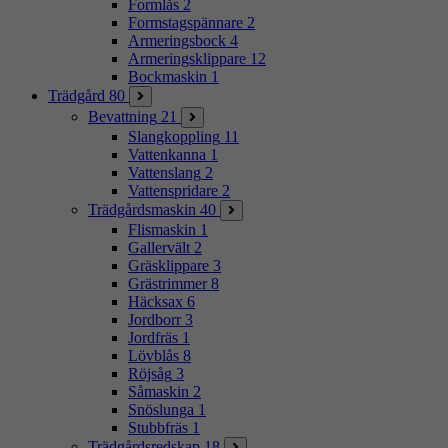
Formlås
2
Formstagspännare
2
Armeringsbock
4
Armeringsklippare
12
Bockmaskin
1
Trädgård
80
Bevattning
21
Slangkoppling
11
Vattenkanna
1
Vattenslang
2
Vattenspridare
2
Trädgårdsmaskin
40
Flismaskin
1
Gallervält
2
Gräsklippare
3
Grästrimmer
8
Häcksax
6
Jordborr
3
Jordfräs
1
Lövblås
8
Röjsåg
3
Såmaskin
2
Snöslunga
1
Stubbfräs
1
Trädgårdsredskap
18