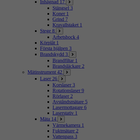
Inhägnad
17
Stängsel
3
Koner
1
Grind
7
Kravallstaket
1
Stege
8
Arbetsbock
4
Körplåt
1
Första hjälpen
3
Brandskydd
3
Brandfiltar
1
Brandsläckare
2
Mätinstrument
42
Laser
26
Korslaser
3
Rotationslaser
9
Rörlaser
2
Avståndsmätare
5
Lasermottagare
6
Laserstativ
1
Mäta
14
Värmekamera
1
Fuktmätare
2
Vattenpass
3