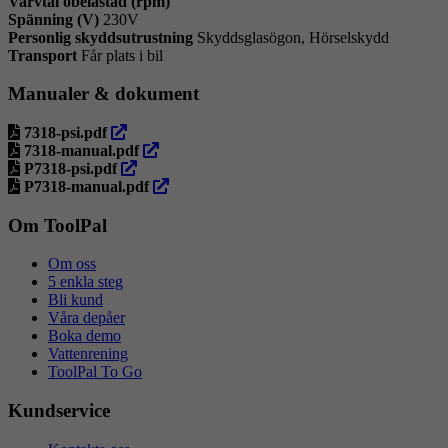
Varvtal obelastad (rpm)
Spänning (V)
230V
Personlig skyddsutrustning
Skyddsglasögon, Hörselskydd
Transport
Får plats i bil
Manualer & dokument
öppna
7318-psi.pdf
i
öppna
7318-manual.pdf
ny
öppna
i
P7318-psi.pdf
flik
i
ny
öppna
P7318-manual.pdf
ny
flik
i
flik
ny
Om ToolPal
flik
Om oss
5 enkla steg
Bli kund
Våra depåer
Boka demo
Vattenrening
ToolPal To Go
Kundservice