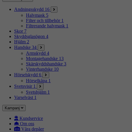
Andningsskydd
16
Halvmask
5
Filter och tillbehör
1
Filtrerande halvmask
1
Skor
7
Skyddsglasögon
4
Hjälm
2
Handske
34
Armskydd
4
Montagehandske
13
Skärskyddshandske
3
Vinterhandske
10
Hörselskydd
6
Hörselkåpa
1
Svetsvisir
1
Svetshjälm
1
Varselväst
1
Kampanj
Kundservice
Om oss
Våra depåer