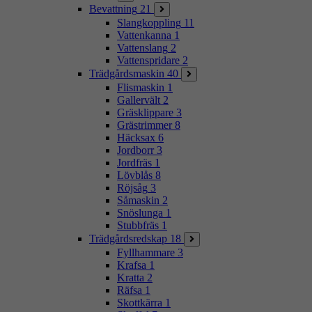
Bevattning
21
Slangkoppling
11
Vattenkanna
1
Vattenslang
2
Vattenspridare
2
Trädgårdsmaskin
40
Flismaskin
1
Gallervält
2
Gräsklippare
3
Grästrimmer
8
Häcksax
6
Jordborr
3
Jordfräs
1
Lövblås
8
Röjsåg
3
Såmaskin
2
Snöslunga
1
Stubbfräs
1
Trädgårdsredskap
18
Fyllhammare
3
Krafsa
1
Kratta
2
Räfsa
1
Skottkärra
1