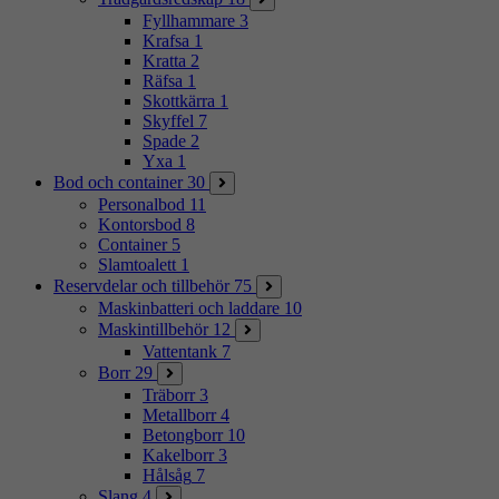
Fyllhammare
3
Krafsa
1
Kratta
2
Räfsa
1
Skottkärra
1
Skyffel
7
Spade
2
Yxa
1
Bod och container
30
Personalbod
11
Kontorsbod
8
Container
5
Slamtoalett
1
Reservdelar och tillbehör
75
Maskinbatteri och laddare
10
Maskintillbehör
12
Vattentank
7
Borr
29
Träborr
3
Metallborr
4
Betongborr
10
Kakelborr
3
Hålsåg
7
Slang
4