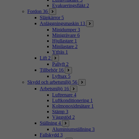
Evakueringsfläkt
2
Fordon
36
Släpkärror
5
Anläggningsmaskin
13
Minidumper
3
Minigrävare
6
Hjullastare
1
Minilastare
2
Ytfräs
1
Lift
2
Pallyft
2
Tillbehör
16
Lyftsax
5
Skydd och arbetsmiljö
56
Arbetsmiljö
16
Luftrenare
4
Luftkonditionering
1
Kolmonoxidmätare
1
Stämp
3
Väggstöd
2
Ställning
4
Aluminiumställning
3
Fallskydd
3