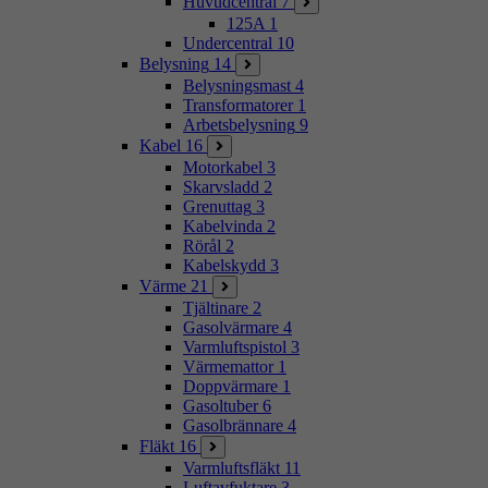
Huvudcentral
7
125A
1
Undercentral
10
Belysning
14
Belysningsmast
4
Transformatorer
1
Arbetsbelysning
9
Kabel
16
Motorkabel
3
Skarvsladd
2
Grenuttag
3
Kabelvinda
2
Rörål
2
Kabelskydd
3
Värme
21
Tjältinare
2
Gasolvärmare
4
Varmluftspistol
3
Värmemattor
1
Doppvärmare
1
Gasoltuber
6
Gasolbrännare
4
Fläkt
16
Varmluftsfläkt
11
Luftavfuktare
3