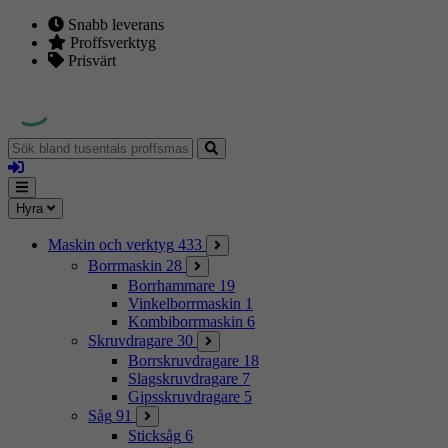
Snabb leverans
Proffsverktyg
Prisvärt
Sök
bland
Logga
tusentals
in
proffsmaskiner
Mina
Meny
Hyra
sidor
Maskin och verktyg
433
Borrmaskin
28
Borrhammare
19
Vinkelborrmaskin
1
Kombiborrmaskin
6
Skruvdragare
30
Borrskruvdragare
18
Slagskruvdragare
7
Gipsskruvdragare
5
Såg
91
Sticksåg
6