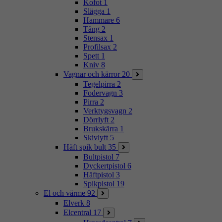
Kofot
1
Slägga
1
Hammare
6
Tång
2
Stensax
1
Profilsax
2
Spett
1
Kniv
8
Vagnar och kärror
20
Tegelpirra
2
Fodervagn
3
Pirra
2
Verktygsvagn
2
Dörrlyft
2
Brukskärra
1
Skivlyft
5
Häft spik bult
35
Bultpistol
7
Dyckertpistol
6
Häftpistol
3
Spikpistol
19
El och värme
92
Elverk
8
Elcentral
17