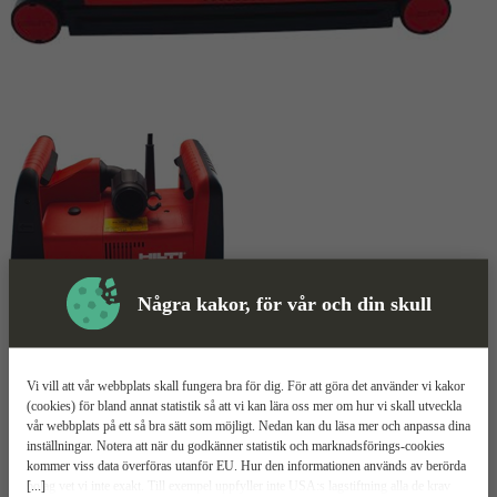
Några kakor, för vår och din skull
Skyddsutrustning
Vi vill att vår webbplats skall fungera bra för dig. För att göra det använder vi kakor
Betongspårfräs
Mer information
(cookies) för bland annat statistik så att vi kan lära oss mer om hur vi skall utveckla
vår webbplats på ett så bra sätt som möjligt. Nedan kan du läsa mer och anpassa dina
inställningar. Notera att när du godkänner statistik och marknadsförings-cookies
Hilti DC-SE20
kommer viss data överföras utanför EU. Hur den informationen används av berörda
[...]
bolag vet vi inte exakt. Till exempel uppfyller inte USA:s lagstiftning alla de krav