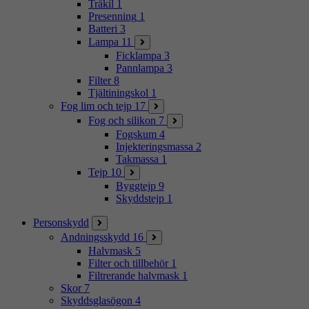
Träkil
1
Presenning
1
Batteri
3
Lampa
11
Ficklampa
3
Pannlampa
3
Filter
8
Tjältiningskol
1
Fog lim och tejp
17
Fog och silikon
7
Fogskum
4
Injekteringsmassa
2
Takmassa
1
Tejp
10
Byggtejp
9
Skyddstejp
1
Personskydd
Andningsskydd
16
Halvmask
5
Filter och tillbehör
1
Filtrerande halvmask
1
Skor
7
Skyddsglasögon
4