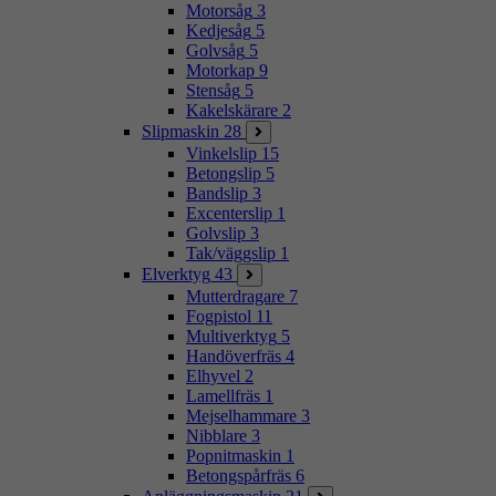
Motorsåg
3
Kedjesåg
5
Golvsåg
5
Motorkap
9
Stensåg
5
Kakelskärare
2
Slipmaskin
28
Vinkelslip
15
Betongslip
5
Bandslip
3
Excenterslip
1
Golvslip
3
Tak/väggslip
1
Elverktyg
43
Mutterdragare
7
Fogpistol
11
Multiverktyg
5
Handöverfräs
4
Elhyvel
2
Lamellfräs
1
Mejselhammare
3
Nibblare
3
Popnitmaskin
1
Betongspårfräs
6