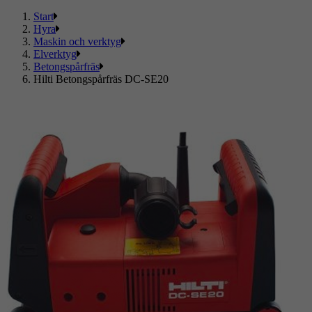
Start
Hyra
Maskin och verktyg
Elverktyg
Betongspårfräs
Hilti Betongspårfräs DC-SE20