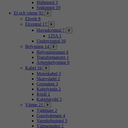
Häftpistol
3
Spikpistol
19
El och värme
92
Elverk
8
Elcentral
17
Huvudcentral
7
125A
1
Undercentral
10
Belysning
14
Belysningsmast
4
Transformatorer
1
Arbetsbelysning
9
Kabel
16
Motorkabel
3
Skarvsladd
2
Grenuttag
3
Kabelvinda
2
Rörål
2
Kabelskydd
3
Värme
21
Tjältinare
2
Gasolvärmare
4
Varmluftspistol
3
Värmemattor
1