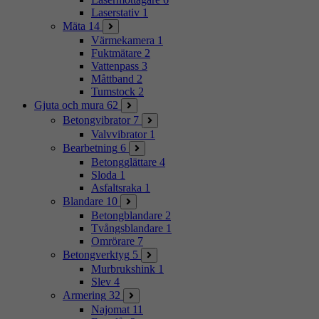
Laserstativ
1
Mäta
14
Värmekamera
1
Fuktmätare
2
Vattenpass
3
Måttband
2
Tumstock
2
Gjuta och mura
62
Betongvibrator
7
Valvvibrator
1
Bearbetning
6
Betongglättare
4
Sloda
1
Asfaltsraka
1
Blandare
10
Betongblandare
2
Tvångsblandare
1
Omrörare
7
Betongverktyg
5
Murbrukshink
1
Slev
4
Armering
32
Najomat
11