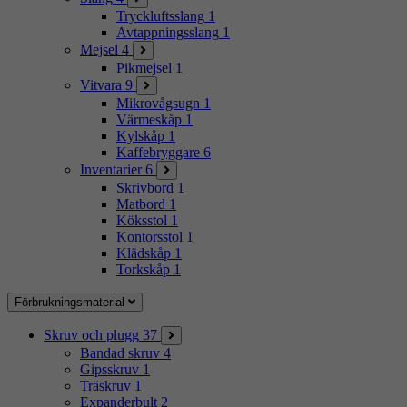
Tryckluftsslang
1
Avtappningsslang
1
Mejsel
4
Pikmejsel
1
Vitvara
9
Mikrovågsugn
1
Värmeskåp
1
Kylskåp
1
Kaffebryggare
6
Inventarier
6
Skrivbord
1
Matbord
1
Köksstol
1
Kontorsstol
1
Klädskåp
1
Torkskåp
1
Förbrukningsmaterial
Skruv och plugg
37
Bandad skruv
4
Gipsskruv
1
Träskruv
1
Expanderbult
2