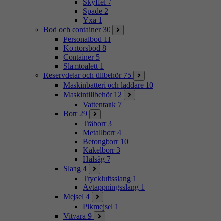
Skyffel
7
Spade
2
Yxa
1
Bod och container
30
Personalbod
11
Kontorsbod
8
Container
5
Slamtoalett
1
Reservdelar och tillbehör
75
Maskinbatteri och laddare
10
Maskintillbehör
12
Vattentank
7
Borr
29
Träborr
3
Metallborr
4
Betongborr
10
Kakelborr
3
Hålsåg
7
Slang
4
Tryckluftsslang
1
Avtappningsslang
1
Mejsel
4
Pikmejsel
1
Vitvara
9