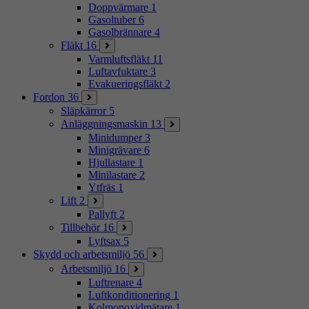
Doppvärmare
1
Gasoltuber
6
Gasolbrännare
4
Fläkt
16
Varmluftsfläkt
11
Luftavfuktare
3
Evakueringsfläkt
2
Fordon
36
Släpkärror
5
Anläggningsmaskin
13
Minidumper
3
Minigrävare
6
Hjullastare
1
Minilastare
2
Ytfräs
1
Lift
2
Pallyft
2
Tillbehör
16
Lyftsax
5
Skydd och arbetsmiljö
56
Arbetsmiljö
16
Luftrenare
4
Luftkonditionering
1
Kolmonoxidmätare
1