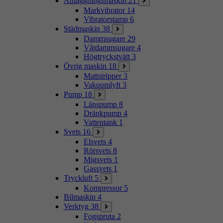
Anläggningsmaskin
21
Markvibrator
14
Vibratorstamp
6
Städmaskin
38
Dammsugare
29
Våtdammsugare
4
Högtryckstvätt
3
Övrig maskin
18
Mattstripper
3
Vakuumlyft
3
Pump
18
Länspump
8
Dränkpump
4
Vattentank
1
Svets
16
Elsvets
4
Rörsvets
8
Migsvets
1
Gassvets
1
Tryckluft
5
Kompressor
5
Bilmaskin
4
Verktyg
38
Fogspruta
2