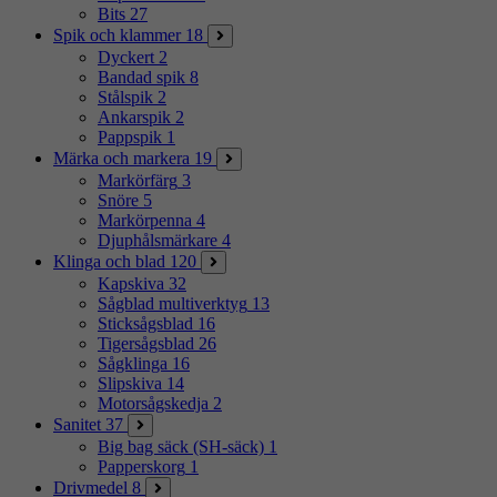
Bits
27
Spik och klammer
18
Dyckert
2
Bandad spik
8
Stålspik
2
Ankarspik
2
Pappspik
1
Märka och markera
19
Markörfärg
3
Snöre
5
Markörpenna
4
Djuphålsmärkare
4
Klinga och blad
120
Kapskiva
32
Sågblad multiverktyg
13
Sticksågsblad
16
Tigersågsblad
26
Sågklinga
16
Slipskiva
14
Motorsågskedja
2
Sanitet
37
Big bag säck (SH-säck)
1
Papperskorg
1
Drivmedel
8