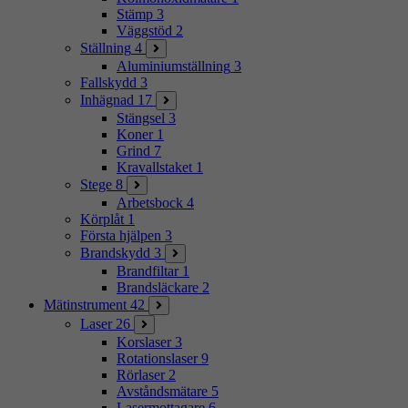
Stämp
3
Väggstöd
2
Ställning
4
Aluminiumställning
3
Fallskydd
3
Inhägnad
17
Stängsel
3
Koner
1
Grind
7
Kravallstaket
1
Stege
8
Arbetsbock
4
Körplåt
1
Första hjälpen
3
Brandskydd
3
Brandfiltar
1
Brandsläckare
2
Mätinstrument
42
Laser
26
Korslaser
3
Rotationslaser
9
Rörlaser
2
Avståndsmätare
5
Lasermottagare
6