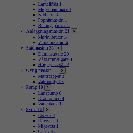
Lamellfräs
1
Mejselhammare
3
Nibblare
3
Popnitmaskin
1
Betongspårfräs
6
Anläggningsmaskin
21
Markvibrator
14
Vibratorstamp
6
Städmaskin
38
Dammsugare
29
Våtdammsugare
4
Högtryckstvätt
3
Övrig maskin
18
Mattstripper
3
Vakuumlyft
3
Pump
18
Länspump
8
Dränkpump
4
Vattentank
1
Svets
16
Elsvets
4
Rörsvets
8
Migsvets
1
Gassvets
1