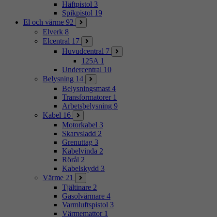
Häftpistol
3
Spikpistol
19
El och värme
92
Elverk
8
Elcentral
17
Huvudcentral
7
125A
1
Undercentral
10
Belysning
14
Belysningsmast
4
Transformatorer
1
Arbetsbelysning
9
Kabel
16
Motorkabel
3
Skarvsladd
2
Grenuttag
3
Kabelvinda
2
Rörål
2
Kabelskydd
3
Värme
21
Tjältinare
2
Gasolvärmare
4
Varmluftspistol
3
Värmemattor
1