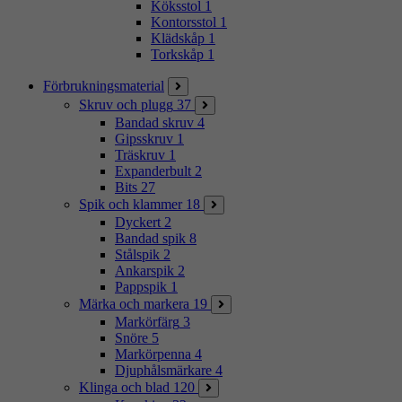
Köksstol
1
Kontorsstol
1
Klädskåp
1
Torkskåp
1
Förbrukningsmaterial
Skruv och plugg
37
Bandad skruv
4
Gipsskruv
1
Träskruv
1
Expanderbult
2
Bits
27
Spik och klammer
18
Dyckert
2
Bandad spik
8
Stålspik
2
Ankarspik
2
Pappspik
1
Märka och markera
19
Markörfärg
3
Snöre
5
Markörpenna
4
Djuphålsmärkare
4
Klinga och blad
120