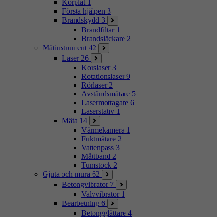
Körplåt
1
Första hjälpen
3
Brandskydd
3
Brandfiltar
1
Brandsläckare
2
Mätinstrument
42
Laser
26
Korslaser
3
Rotationslaser
9
Rörlaser
2
Avståndsmätare
5
Lasermottagare
6
Laserstativ
1
Mäta
14
Värmekamera
1
Fuktmätare
2
Vattenpass
3
Måttband
2
Tumstock
2
Gjuta och mura
62
Betongvibrator
7
Valvvibrator
1
Bearbetning
6
Betongglättare
4