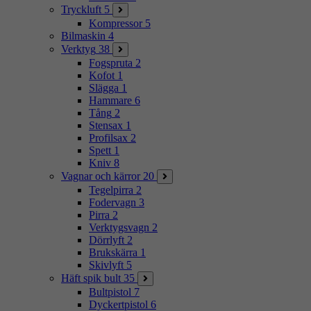
Tryckluft
5
Kompressor
5
Bilmaskin
4
Verktyg
38
Fogspruta
2
Kofot
1
Slägga
1
Hammare
6
Tång
2
Stensax
1
Profilsax
2
Spett
1
Kniv
8
Vagnar och kärror
20
Tegelpirra
2
Fodervagn
3
Pirra
2
Verktygsvagn
2
Dörrlyft
2
Brukskärra
1
Skivlyft
5
Häft spik bult
35
Bultpistol
7
Dyckertpistol
6