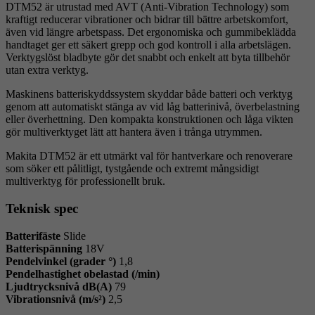
DTM52 är utrustad med AVT (Anti-Vibration Technology) som
kraftigt reducerar vibrationer och bidrar till bättre arbetskomfort,
även vid längre arbetspass. Det ergonomiska och gummibeklädda
handtaget ger ett säkert grepp och god kontroll i alla arbetslägen.
Verktygslöst bladbyte gör det snabbt och enkelt att byta tillbehör
utan extra verktyg.
Maskinens batteriskyddssystem skyddar både batteri och verktyg
genom att automatiskt stänga av vid låg batterinivå, överbelastning
eller överhettning. Den kompakta konstruktionen och låga vikten
gör multiverktyget lätt att hantera även i trånga utrymmen.
Makita DTM52 är ett utmärkt val för hantverkare och renoverare
som söker ett pålitligt, tystgående och extremt mångsidigt
multiverktyg för professionellt bruk.
Teknisk spec
Batterifäste
Slide
Batterispänning
18V
Pendelvinkel (grader °)
1,8
Pendelhastighet obelastad (/min)
Ljudtrycksnivå dB(A)
79
Vibrationsnivå (m/s²)
2,5