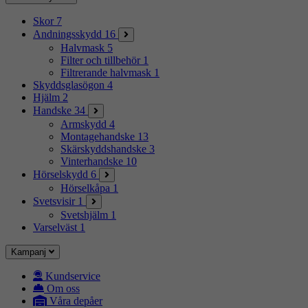
Skor
7
Andningsskydd
16
Halvmask
5
Filter och tillbehör
1
Filtrerande halvmask
1
Skyddsglasögon
4
Hjälm
2
Handske
34
Armskydd
4
Montagehandske
13
Skärskyddshandske
3
Vinterhandske
10
Hörselskydd
6
Hörselkåpa
1
Svetsvisir
1
Svetshjälm
1
Varselväst
1
Kampanj
Kundservice
Om oss
Våra depåer