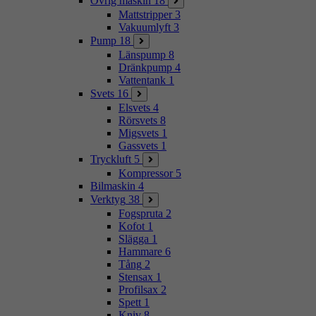
Övrig maskin
18
Mattstripper
3
Vakuumlyft
3
Pump
18
Länspump
8
Dränkpump
4
Vattentank
1
Svets
16
Elsvets
4
Rörsvets
8
Migsvets
1
Gassvets
1
Tryckluft
5
Kompressor
5
Bilmaskin
4
Verktyg
38
Fogspruta
2
Kofot
1
Slägga
1
Hammare
6
Tång
2
Stensax
1
Profilsax
2
Spett
1
Kniv
8