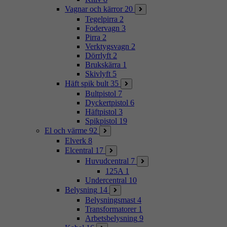
Vagnar och kärror
20
Tegelpirra
2
Fodervagn
3
Pirra
2
Verktygsvagn
2
Dörrlyft
2
Brukskärra
1
Skivlyft
5
Häft spik bult
35
Bultpistol
7
Dyckertpistol
6
Häftpistol
3
Spikpistol
19
El och värme
92
Elverk
8
Elcentral
17
Huvudcentral
7
125A
1
Undercentral
10
Belysning
14
Belysningsmast
4
Transformatorer
1
Arbetsbelysning
9