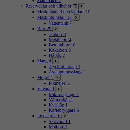
Slamtoalett
1
Reservdelar och tillbehör
75
Maskinbatteri och laddare
10
Maskintillbehör
12
Vattentank
7
Borr
29
Träborr
3
Metallborr
4
Betongborr
10
Kakelborr
3
Hålsåg
7
Slang
4
Tryckluftsslang
1
Avtappningsslang
1
Mejsel
4
Pikmejsel
1
Vitvara
9
Mikrovågsugn
1
Värmeskåp
1
Kylskåp
1
Kaffebryggare
6
Inventarier
6
Skrivbord
1
Matbord
1