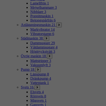
Lamellfräs
1
Mejselhammare
3
Nibblare
3
Popnitmaskin
1
Betongspårfräs
6
Anläggningsmaskin
21
Markvibrator
14
Vibratorstamp
6
Städmaskin
38
Dammsugare
29
Våtdammsugare
4
Högtryckstvätt
3
Övrig maskin
18
Mattstripper
3
Vakuumlyft
3
Pump
18
Länspump
8
Dränkpump
4
Vattentank
1
Svets
16
Elsvets
4
Rörsvets
8
Migsvets
1
Gassvets
1