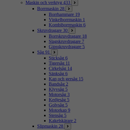
Maskin och verktyg
433
Borrmaskin
28
Borrhammare
19
Vinkelborrmaskin
1
Kombiborrmaskin
6
Skruvdragare
30
Borrskruvdragare
18
Slagskruvdragare
7
Gipsskruvdragare
5
Såg
91
Sticksåg
6
Tigersåg
11
Cirkelsåg
14
Sänksåg
6
Kap och gersåg
15
Bandsåg
2
Klyvsåg
5
Motorsåg
3
Kedjesåg
5
Golvsåg
5
Motorkap
9
Stensåg
5
Kakelskärare
2
Slipmaskin
28