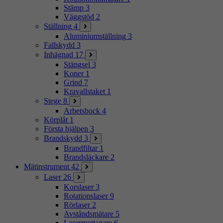
Stämp
3
Väggstöd
2
Ställning
4
Aluminiumställning
3
Fallskydd
3
Inhägnad
17
Stängsel
3
Koner
1
Grind
7
Kravallstaket
1
Stege
8
Arbetsbock
4
Körplåt
1
Första hjälpen
3
Brandskydd
3
Brandfiltar
1
Brandsläckare
2
Mätinstrument
42
Laser
26
Korslaser
3
Rotationslaser
9
Rörlaser
2
Avståndsmätare
5
Lasermottagare
6