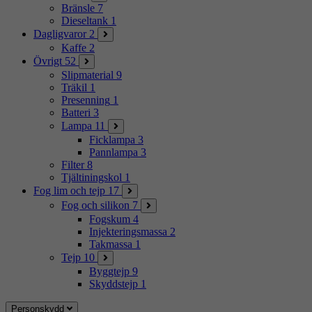
Bränsle
7
Dieseltank
1
Dagligvaror
2
Kaffe
2
Övrigt
52
Slipmaterial
9
Träkil
1
Presenning
1
Batteri
3
Lampa
11
Ficklampa
3
Pannlampa
3
Filter
8
Tjältiningskol
1
Fog lim och tejp
17
Fog och silikon
7
Fogskum
4
Injekteringsmassa
2
Takmassa
1
Tejp
10
Byggtejp
9
Skyddstejp
1
Personskydd