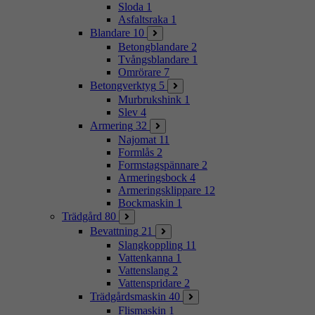
Sloda
1
Asfaltsraka
1
Blandare
10
Betongblandare
2
Tvångsblandare
1
Omrörare
7
Betongverktyg
5
Murbrukshink
1
Slev
4
Armering
32
Najomat
11
Formlås
2
Formstagspännare
2
Armeringsbock
4
Armeringsklippare
12
Bockmaskin
1
Trädgård
80
Bevattning
21
Slangkoppling
11
Vattenkanna
1
Vattenslang
2
Vattenspridare
2
Trädgårdsmaskin
40
Flismaskin
1