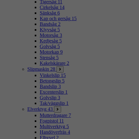
Tigersåg
11
Cirkelsåg
14
Sänksåg
6
Kap och gersåg
15
Bandsåg
2
Klyvsåg
5
Motorsåg
3
Kedjesåg
5
Golvsåg
5
Motorkap
9
Stensåg
5
Kakelskärare
2
Slipmaskin
28
Vinkelslip
15
Betongslip
5
Bandslip
3
Excenterslip
1
Golvslip
3
Tak/väggslip
1
Elverktyg
43
Mutterdragare
7
Fogpistol
11
Multiverktyg
5
Handöverfräs
4
Elhyvel
2