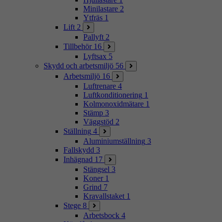
Minilastare
2
Ytfräs
1
Lift
2
Pallyft
2
Tillbehör
16
Lyftsax
5
Skydd och arbetsmiljö
56
Arbetsmiljö
16
Luftrenare
4
Luftkonditionering
1
Kolmonoxidmätare
1
Stämp
3
Väggstöd
2
Ställning
4
Aluminiumställning
3
Fallskydd
3
Inhägnad
17
Stängsel
3
Koner
1
Grind
7
Kravallstaket
1
Stege
8
Arbetsbock
4