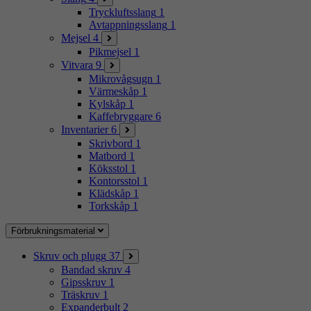
Tryckluftsslang
1
Avtappningsslang
1
Mejsel
4
Pikmejsel
1
Vitvara
9
Mikrovågsugn
1
Värmeskåp
1
Kylskåp
1
Kaffebryggare
6
Inventarier
6
Skrivbord
1
Matbord
1
Köksstol
1
Kontorsstol
1
Klädskåp
1
Torkskåp
1
Förbrukningsmaterial
Skruv och plugg
37
Bandad skruv
4
Gipsskruv
1
Träskruv
1
Expanderbult
2