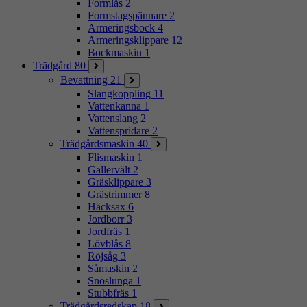
Formlås
2
Formstagspännare
2
Armeringsbock
4
Armeringsklippare
12
Bockmaskin
1
Trädgård
80
Bevattning
21
Slangkoppling
11
Vattenkanna
1
Vattenslang
2
Vattenspridare
2
Trädgårdsmaskin
40
Flismaskin
1
Gallervält
2
Gräsklippare
3
Grästrimmer
8
Häcksax
6
Jordborr
3
Jordfräs
1
Lövblås
8
Röjsåg
3
Såmaskin
2
Snöslunga
1
Stubbfräs
1
Trädgårdsredskap
18