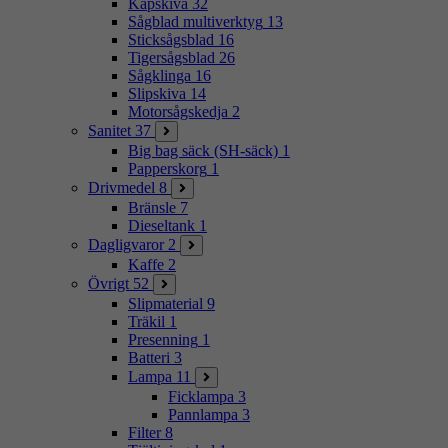
Kapskiva
32
Sågblad multiverktyg
13
Sticksågsblad
16
Tigersågsblad
26
Sågklinga
16
Slipskiva
14
Motorsågskedja
2
Sanitet
37
Big bag säck (SH-säck)
1
Papperskorg
1
Drivmedel
8
Bränsle
7
Dieseltank
1
Dagligvaror
2
Kaffe
2
Övrigt
52
Slipmaterial
9
Träkil
1
Presenning
1
Batteri
3
Lampa
11
Ficklampa
3
Pannlampa
3
Filter
8