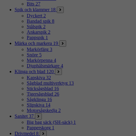
Bits
27
Spik och klammer
18
Dyckert
2
Bandad spik
8
Stålspik
2
Ankarspik
2
Pappspik
1
Märka och markera
19
Markörfärg
3
Snöre
5
Markörpenna
4
Djuphålsmärkare
4
Klinga och blad
120
Kapskiva
32
Sågblad multiverktyg
13
Sticksågsblad
16
Tigersågsblad
26
Sågklinga
16
Slipskiva
14
Motorsågskedja
2
Sanitet
37
Big bag säck (SH-säck)
1
Papperskorg
1
Drivmedel
8