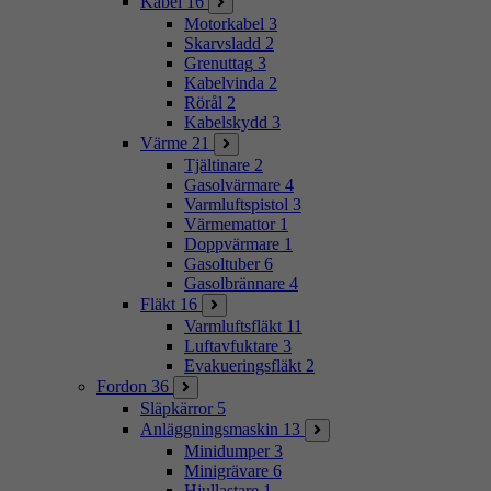
Kabel
16
Motorkabel
3
Skarvsladd
2
Grenuttag
3
Kabelvinda
2
Rörål
2
Kabelskydd
3
Värme
21
Tjältinare
2
Gasolvärmare
4
Varmluftspistol
3
Värmemattor
1
Doppvärmare
1
Gasoltuber
6
Gasolbrännare
4
Fläkt
16
Varmluftsfläkt
11
Luftavfuktare
3
Evakueringsfläkt
2
Fordon
36
Släpkärror
5
Anläggningsmaskin
13
Minidumper
3
Minigrävare
6
Hjullastare
1