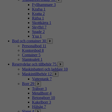
Fyllhammare
3
Krafsa
1
Kratta
2
Räfsa
1
Skottkärra
1
Skyffel
7
Spade
2
Yxa
1
Bod och container
30
Personalbod
11
Kontorsbod
8
Container
5
Slamtoalett
1
Reservdelar och tillbehör
75
Maskinbatteri och laddare
10
Maskintillbehör
12
Vattentank
7
Borr
29
Träborr
3
Metallborr
4
Betongborr
10
Kakelborr
3
Hålsåg
7
Slang
4