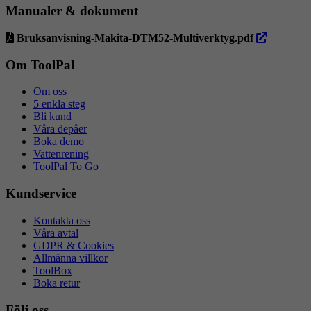
Manualer & dokument
öppna
Bruksanvisning-Makita-DTM52-Multiverktyg.pdf
i
ny
Om ToolPal
flik
Om oss
5 enkla steg
Bli kund
Våra depåer
Boka demo
Vattenrening
ToolPal To Go
Kundservice
Kontakta oss
Våra avtal
GDPR & Cookies
Allmänna villkor
ToolBox
Boka retur
Följ oss