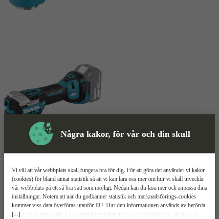
Några kakor, för vår och din skull
Multiverktyg
Mer information
Vi vill att vår webbplats skall fungera bra för dig. För att göra det använder vi kakor
Makita DTM52
(cookies) för bland annat statistik så att vi kan lära oss mer om hur vi skall utveckla
vår webbplats på ett så bra sätt som möjligt. Nedan kan du läsa mer och anpassa dina
inställningar. Notera att när du godkänner statistik och marknadsförings-cookies
Mångsidig maskin
kommer viss data överföras utanför EU. Hur den informationen används av berörda
20 000 oscillationer/min
[...]
bolag vet vi inte exakt. Till exempel uppfyller inte USA:s lagstiftning alla de krav
Steglös justering