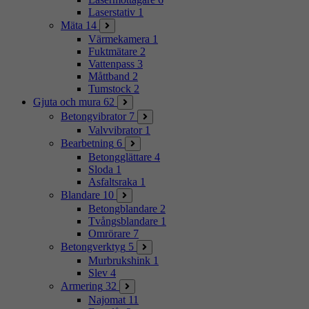
Laserstativ
1
Mäta
14
Värmekamera
1
Fuktmätare
2
Vattenpass
3
Måttband
2
Tumstock
2
Gjuta och mura
62
Betongvibrator
7
Valvvibrator
1
Bearbetning
6
Betongglättare
4
Sloda
1
Asfaltsraka
1
Blandare
10
Betongblandare
2
Tvångsblandare
1
Omrörare
7
Betongverktyg
5
Murbrukshink
1
Slev
4
Armering
32
Najomat
11