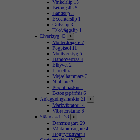
Vinkelslip
15
Betongslip
5
Bandslip
3
Excenterslip
1
Golvslip
3
Tak/väggslip
1
Elverktyg
43
Mutterdragare
7
Fogpistol
11
Multiverktyg
5
Handöverfräs
4
Elhyvel
2
Lamellfräs
1
Mejselhammare
3
Nibblare
3
Popnitmaskin
1
Betongspårfräs
6
Anläggningsmaskin
21
Markvibrator
14
Vibratorstamp
6
Städmaskin
38
Dammsugare
29
Våtdammsugare
4
Högtryckstvätt
3