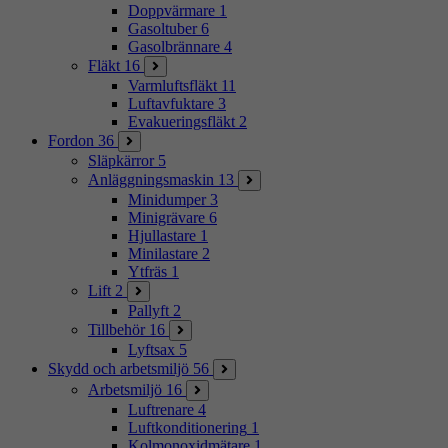
Doppvärmare
1
Gasoltuber
6
Gasolbrännare
4
Fläkt
16
Varmluftsfläkt
11
Luftavfuktare
3
Evakueringsfläkt
2
Fordon
36
Släpkärror
5
Anläggningsmaskin
13
Minidumper
3
Minigrävare
6
Hjullastare
1
Minilastare
2
Ytfräs
1
Lift
2
Pallyft
2
Tillbehör
16
Lyftsax
5
Skydd och arbetsmiljö
56
Arbetsmiljö
16
Luftrenare
4
Luftkonditionering
1
Kolmonoxidmätare
1