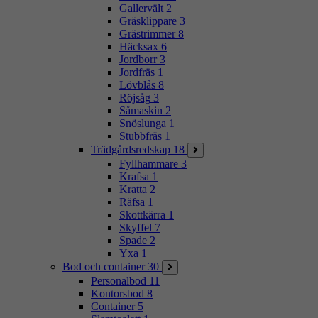
Gallervält
2
Gräsklippare
3
Grästrimmer
8
Häcksax
6
Jordborr
3
Jordfräs
1
Lövblås
8
Röjsåg
3
Såmaskin
2
Snöslunga
1
Stubbfräs
1
Trädgårdsredskap
18
Fyllhammare
3
Krafsa
1
Kratta
2
Räfsa
1
Skottkärra
1
Skyffel
7
Spade
2
Yxa
1
Bod och container
30
Personalbod
11
Kontorsbod
8
Container
5