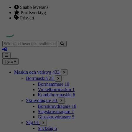
Snabb leverans
Proffsverktyg
Prisvärt
Sök
bland
Logga
tusentals
in
proffsmaskiner
Mina
Meny
Hyra
sidor
Maskin och verktyg
433
Borrmaskin
28
Borrhammare
19
Vinkelborrmaskin
1
Kombiborrmaskin
6
Skruvdragare
30
Borrskruvdragare
18
Slagskruvdragare
7
Gipsskruvdragare
5
Såg
91
Sticksåg
6