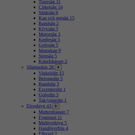
Tigersåg
11
Cirkelsåg
14
Sänksåg
6
Kap och gersåg
15
Bandsåg
2
Klyvsåg
5
Motorsåg
3
Kedjesåg
5
Golvsåg
5
Motorkap
9
Stensåg
5
Kakelskärare
2
Slipmaskin
28
Vinkelslip
15
Betongslip
5
Bandslip
3
Excenterslip
1
Golvslip
3
Tak/väggslip
1
Elverktyg
43
Mutterdragare
7
Fogpistol
11
Multiverktyg
5
Handöverfräs
4
Elhyvel
2