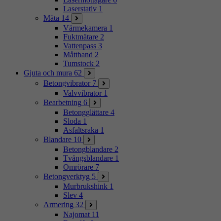
Laserstativ
1
Mäta
14
Värmekamera
1
Fuktmätare
2
Vattenpass
3
Måttband
2
Tumstock
2
Gjuta och mura
62
Betongvibrator
7
Valvvibrator
1
Bearbetning
6
Betongglättare
4
Sloda
1
Asfaltsraka
1
Blandare
10
Betongblandare
2
Tvångsblandare
1
Omrörare
7
Betongverktyg
5
Murbrukshink
1
Slev
4
Armering
32
Najomat
11