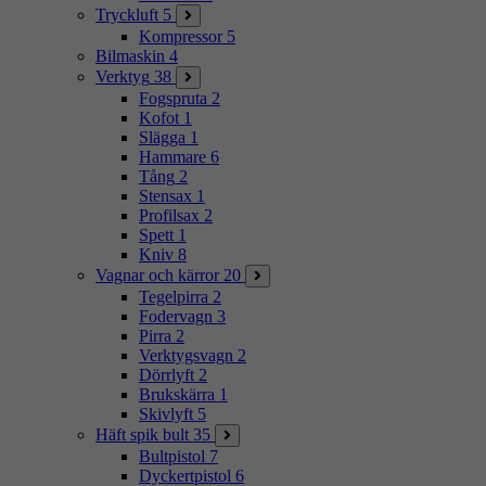
Tryckluft
5
Kompressor
5
Bilmaskin
4
Verktyg
38
Fogspruta
2
Kofot
1
Slägga
1
Hammare
6
Tång
2
Stensax
1
Profilsax
2
Spett
1
Kniv
8
Vagnar och kärror
20
Tegelpirra
2
Fodervagn
3
Pirra
2
Verktygsvagn
2
Dörrlyft
2
Brukskärra
1
Skivlyft
5
Häft spik bult
35
Bultpistol
7
Dyckertpistol
6