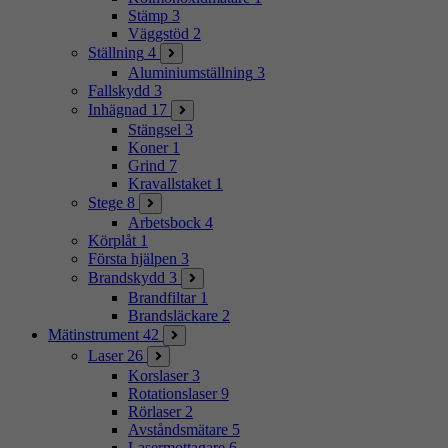
Stämp
3
Väggstöd
2
Ställning
4
Aluminiumställning
3
Fallskydd
3
Inhägnad
17
Stängsel
3
Koner
1
Grind
7
Kravallstaket
1
Stege
8
Arbetsbock
4
Körplåt
1
Första hjälpen
3
Brandskydd
3
Brandfiltar
1
Brandsläckare
2
Mätinstrument
42
Laser
26
Korslaser
3
Rotationslaser
9
Rörlaser
2
Avståndsmätare
5
Lasermottagare
6