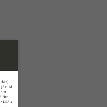
ookies)
 på ett så
är du
U. Hur
nte USA:s
et kan