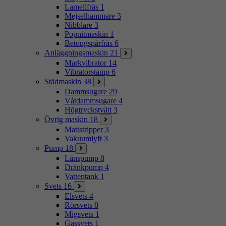
Lamellfräs
1
Mejselhammare
3
Nibblare
3
Popnitmaskin
1
Betongspårfräs
6
Anläggningsmaskin
21
Markvibrator
14
Vibratorstamp
6
Städmaskin
38
Dammsugare
29
Våtdammsugare
4
Högtryckstvätt
3
Övrig maskin
18
Mattstripper
3
Vakuumlyft
3
Pump
18
Länspump
8
Dränkpump
4
Vattentank
1
Svets
16
Elsvets
4
Rörsvets
8
Migsvets
1
Gassvets
1