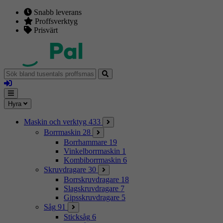
Snabb leverans
Proffsverktyg
Prisvärt
Sök
bland
Logga
tusentals
in
proffsmaskiner
Mina
Meny
Hyra
sidor
Maskin och verktyg
433
Borrmaskin
28
Borrhammare
19
Vinkelborrmaskin
1
Kombiborrmaskin
6
Skruvdragare
30
Borrskruvdragare
18
Slagskruvdragare
7
Gipsskruvdragare
5
Såg
91
Sticksåg
6