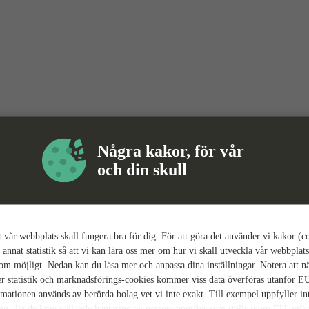
Några kakor, för vår
och din skull
tt vår webbplats skall fungera bra för dig. För att göra det använder vi kakor (c
 annat statistik så att vi kan lära oss mer om hur vi skall utveckla vår webbplats
som möjligt. Nedan kan du läsa mer och anpassa dina inställningar. Notera att n
r statistik och marknadsförings-cookies kommer viss data överföras utanför E
rmationen används av berörda bolag vet vi inte exakt. Till exempel uppfyller i
ing alla de krav gällande hantering av personuppgifter som ställs inom EU, vilk