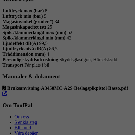
Lufttryck max (bar)
8
Lufttryck min (bar)
5
Magasinvinkel (grader °)
34
Magasinkapacitet (st)
25
Spik-/klammerlängd max (mm)
52
Spik-/klammerlängd min (mm)
42
Ljudeffekt dB(A)
99,5
Ljudtrycksnivå dB(A)
86,5
Tråddimension (mm)
4
Personlig skyddsutrustning
Skyddsglasögon, Hörselskydd
Transport
Får plats i bil
Manualer & dokument
öpp
Bruksanvisning-A3450MC-A2S-Beslagspikpistol-Basso.pdf
i
ny
flik
Om ToolPal
Om oss
5 enkla steg
Bli kund
Våra depåer