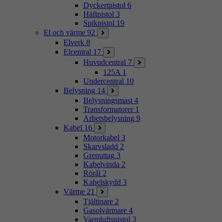
Dyckertpistol
6
Häftpistol
3
Spikpistol
19
El och värme
92
Elverk
8
Elcentral
17
Huvudcentral
7
125A
1
Undercentral
10
Belysning
14
Belysningsmast
4
Transformatorer
1
Arbetsbelysning
9
Kabel
16
Motorkabel
3
Skarvsladd
2
Grenuttag
3
Kabelvinda
2
Rörål
2
Kabelskydd
3
Värme
21
Tjältinare
2
Gasolvärmare
4
Varmluftspistol
3