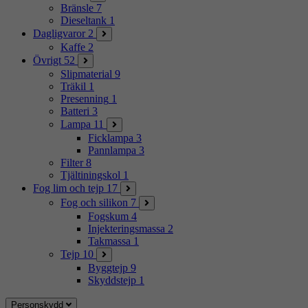
Bränsle
7
Dieseltank
1
Dagligvaror
2
Kaffe
2
Övrigt
52
Slipmaterial
9
Träkil
1
Presenning
1
Batteri
3
Lampa
11
Ficklampa
3
Pannlampa
3
Filter
8
Tjältiningskol
1
Fog lim och tejp
17
Fog och silikon
7
Fogskum
4
Injekteringsmassa
2
Takmassa
1
Tejp
10
Byggtejp
9
Skyddstejp
1
Personskydd