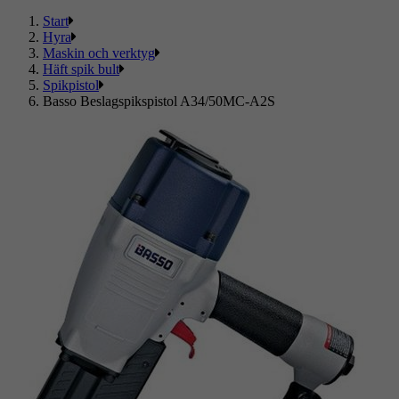
Start
Hyra
Maskin och verktyg
Häft spik bult
Spikpistol
Basso Beslagspikspistol A34/50MC-A2S