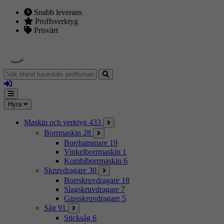
Snabb leverans
Proffsverktyg
Prisvärt
Sök
bland
Logga
tusentals
in
proffsmaskiner
Mina
Meny
Hyra
sidor
Maskin och verktyg
433
Borrmaskin
28
Borrhammare
19
Vinkelborrmaskin
1
Kombiborrmaskin
6
Skruvdragare
30
Borrskruvdragare
18
Slagskruvdragare
7
Gipsskruvdragare
5
Såg
91
Sticksåg
6