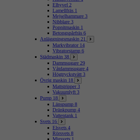
Elhyvel
2
Lamellfräs
1
Mejselhammare
3
Nibblare
3
Popnitmaskin
1
Betongspårfräs
6
Anläggningsmaskin
21
Markvibrator
14
Vibratorstamp
6
Städmaskin
38
Dammsugare
29
Våtdammsugare
4
Högtryckstvätt
3
Övrig maskin
18
Mattstripper
3
Vakuumlyft
3
Pump
18
Länspump
8
Dränkpump
4
Vattentank
1
Svets
16
Elsvets
4
Rörsvets
8
Migsvets
1