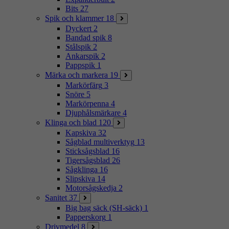
Bits
27
Spik och klammer
18
Dyckert
2
Bandad spik
8
Stålspik
2
Ankarspik
2
Pappspik
1
Märka och markera
19
Markörfärg
3
Snöre
5
Markörpenna
4
Djuphålsmärkare
4
Klinga och blad
120
Kapskiva
32
Sågblad multiverktyg
13
Sticksågsblad
16
Tigersågsblad
26
Sågklinga
16
Slipskiva
14
Motorsågskedja
2
Sanitet
37
Big bag säck (SH-säck)
1
Papperskorg
1
Drivmedel
8