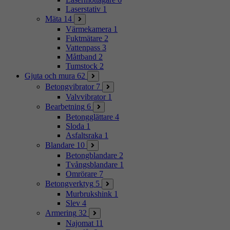
Laserstativ
1
Mäta
14
Värmekamera
1
Fuktmätare
2
Vattenpass
3
Måttband
2
Tumstock
2
Gjuta och mura
62
Betongvibrator
7
Valvvibrator
1
Bearbetning
6
Betongglättare
4
Sloda
1
Asfaltsraka
1
Blandare
10
Betongblandare
2
Tvångsblandare
1
Omrörare
7
Betongverktyg
5
Murbrukshink
1
Slev
4
Armering
32
Najomat
11