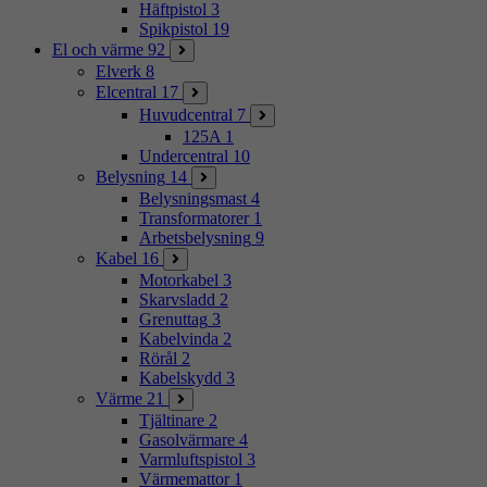
Häftpistol
3
Spikpistol
19
El och värme
92
Elverk
8
Elcentral
17
Huvudcentral
7
125A
1
Undercentral
10
Belysning
14
Belysningsmast
4
Transformatorer
1
Arbetsbelysning
9
Kabel
16
Motorkabel
3
Skarvsladd
2
Grenuttag
3
Kabelvinda
2
Rörål
2
Kabelskydd
3
Värme
21
Tjältinare
2
Gasolvärmare
4
Varmluftspistol
3
Värmemattor
1