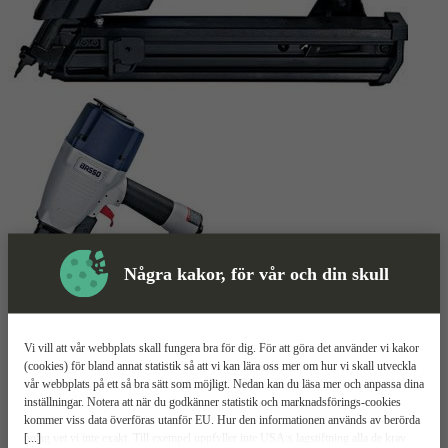
Några kakor, för vår och din skull
Skyddsutrustning
Vi vill att vår webbplats skall fungera bra för dig. För att göra det använder vi kakor
Beslagspikspistol
Mer information
(cookies) för bland annat statistik så att vi kan lära oss mer om hur vi skall utveckla
vår webbplats på ett så bra sätt som möjligt. Nedan kan du läsa mer och anpassa dina
inställningar. Notera att när du godkänner statistik och marknadsförings-cookies
Basso A34/50MC-A2S
kommer viss data överföras utanför EU. Hur den informationen används av berörda
[...]
bolag vet vi inte exakt. Till exempel uppfyller inte USA:s lagstiftning alla de krav