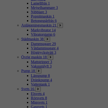
Lamellfräs
1
Mejselhammare
3
Nibblare
3
Popnitmaskin
1
Betongspårfräs
6
Anläggningsmaskin
21
Markvibrator
14
Vibratorstamp
6
Städmaskin
38
Dammsugare
29
Våtdammsugare
4
Högtryckstvätt
3
Övrig maskin
18
Mattstripper
3
Vakuumlyft
3
Pump
18
Länspump
8
Dränkpump
4
Vattentank
1
Svets
16
Elsvets
4
Rörsvets
8
Migsvets
1
Gassvets
1