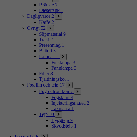
Bränsle
7
Dieseltank
1
Dagligvaror
2
Kaffe
2
Övrigt
52
Slipmaterial
9
Träkil
1
Presenning
1
Batteri
3
Lampa
11
Ficklampa
3
Pannlampa
3
Filter
8
Tjältiningskol
1
Fog lim och tejp
17
Fog och silikon
7
Fogskum
4
Injekteringsmassa
2
Takmassa
1
Tejp
10
Byggtejp
9
Skyddstejp
1
Personskydd