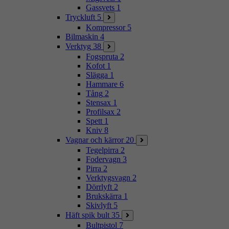
Gassvets
1
Tryckluft
5
Kompressor
5
Bilmaskin
4
Verktyg
38
Fogspruta
2
Kofot
1
Slägga
1
Hammare
6
Tång
2
Stensax
1
Profilsax
2
Spett
1
Kniv
8
Vagnar och kärror
20
Tegelpirra
2
Fodervagn
3
Pirra
2
Verktygsvagn
2
Dörrlyft
2
Brukskärra
1
Skivlyft
5
Häft spik bult
35
Bultpistol
7