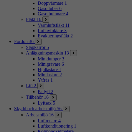
Doppvärmare
1
Gasoltuber
6
Gasolbrännare
4
Fläkt
16
Varmluftsfläkt
11
Luftavfuktare
3
Evakueringsfläkt
2
Fordon
36
Släpkärror
5
Anläggningsmaskin
13
Minidumper
3
Minigrävare
6
Hjullastare
1
Minilastare
2
Ytfräs
1
Lift
2
Pallyft
2
Tillbehör
16
Lyftsax
5
Skydd och arbetsmiljö
56
Arbetsmiljö
16
Luftrenare
4
Luftkonditionering
1
Kolmonoxidmätare
1