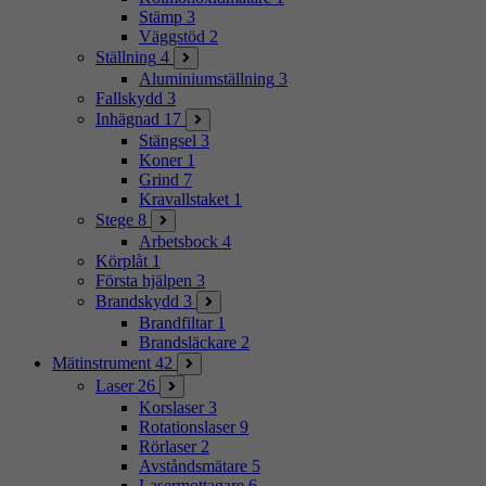
Stämp
3
Väggstöd
2
Ställning
4
Aluminiumställning
3
Fallskydd
3
Inhägnad
17
Stängsel
3
Koner
1
Grind
7
Kravallstaket
1
Stege
8
Arbetsbock
4
Körplåt
1
Första hjälpen
3
Brandskydd
3
Brandfiltar
1
Brandsläckare
2
Mätinstrument
42
Laser
26
Korslaser
3
Rotationslaser
9
Rörlaser
2
Avståndsmätare
5
Lasermottagare
6