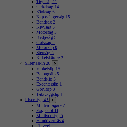
Tigersåg
11
Cirkelsåg
14
Sänksåg
6
Kap och gersåg
15
Bandsåg
2
Klyvsåg
5
Motorsåg
3
Kedjesåg
5
Golvsåg
5
Motorkap
9
Stensåg
5
Kakelskärare
2
Slipmaskin
28
Vinkelslip
15
Betongslip
5
Bandslip
3
Excenterslip
1
Golvslip
3
Tak/väggslip
1
Elverktyg
43
Mutterdragare
7
Fogpistol
11
Multiverktyg
5
Handöverfräs
4
Elhyvel
2