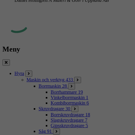
Daniel Holmgren
A Måleri & Golv i Uppland AB
Meny
Stäng
Hyra
Maskin och verktyg
433
Borrmaskin
28
Borrhammare
19
Vinkelborrmaskin
1
Kombiborrmaskin
6
Skruvdragare
30
Borrskruvdragare
18
Slagskruvdragare
7
Gipsskruvdragare
5
Såg
91