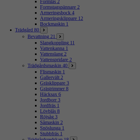
Formlås
2
Formstagspännare
2
Armeringsbock
4
Armeringsklippare
12
Bockmaskin
1
Trädgård
80
Bevattning
21
Slangkoppling
11
Vattenkanna
1
Vattenslang
2
Vattenspridare
2
Trädgårdsmaskin
40
Flismaskin
1
Gallervält
2
Gräsklippare
3
Grästrimmer
8
Häcksax
6
Jordborr
3
Jordfräs
1
Lövblås
8
Röjsåg
3
Såmaskin
2
Snöslunga
1
Stubbfräs
1
Trädgårdsredskap
18