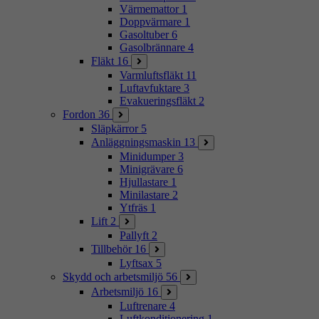
Värmemattor
1
Doppvärmare
1
Gasoltuber
6
Gasolbrännare
4
Fläkt
16
Varmluftsfläkt
11
Luftavfuktare
3
Evakueringsfläkt
2
Fordon
36
Släpkärror
5
Anläggningsmaskin
13
Minidumper
3
Minigrävare
6
Hjullastare
1
Minilastare
2
Ytfräs
1
Lift
2
Pallyft
2
Tillbehör
16
Lyftsax
5
Skydd och arbetsmiljö
56
Arbetsmiljö
16
Luftrenare
4
Luftkonditionering
1