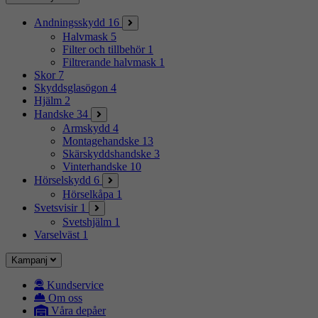
Andningsskydd
16
Halvmask
5
Filter och tillbehör
1
Filtrerande halvmask
1
Skor
7
Skyddsglasögon
4
Hjälm
2
Handske
34
Armskydd
4
Montagehandske
13
Skärskyddshandske
3
Vinterhandske
10
Hörselskydd
6
Hörselkåpa
1
Svetsvisir
1
Svetshjälm
1
Varselväst
1
Kampanj
Kundservice
Om oss
Våra depåer