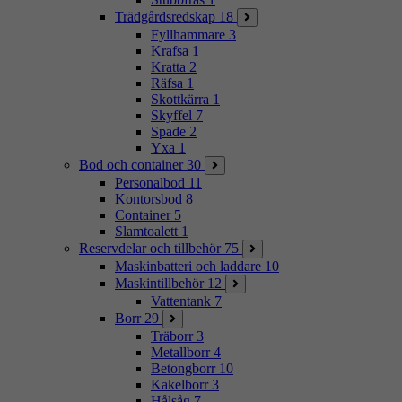
Trädgårdsredskap
18
Fyllhammare
3
Krafsa
1
Kratta
2
Räfsa
1
Skottkärra
1
Skyffel
7
Spade
2
Yxa
1
Bod och container
30
Personalbod
11
Kontorsbod
8
Container
5
Slamtoalett
1
Reservdelar och tillbehör
75
Maskinbatteri och laddare
10
Maskintillbehör
12
Vattentank
7
Borr
29
Träborr
3
Metallborr
4
Betongborr
10
Kakelborr
3
Hålsåg
7