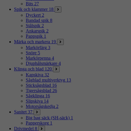
Bits
27
Spik och klammer
18
Dyckert
2
Bandad spik
8
Stålspik
2
Ankarspik
2
Pappspik
1
Märka och markera
19
Markörfärg
3
Snöre
5
Markörpenna
4
Djuphålsmärkare
4
Klinga och blad
120
Kapskiva
32
Sågblad multiverktyg
13
Sticksågsblad
16
Tigersågsblad
26
Sågklinga
16
Slipskiva
14
Motorsågskedja
2
Sanitet
37
Big bag säck (SH-säck)
1
Papperskorg
1
Drivmedel
8