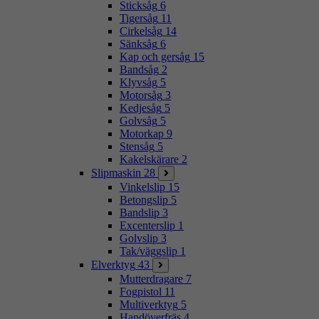
Sticksåg
6
Tigersåg
11
Cirkelsåg
14
Sänksåg
6
Kap och gersåg
15
Bandsåg
2
Klyvsåg
5
Motorsåg
3
Kedjesåg
5
Golvsåg
5
Motorkap
9
Stensåg
5
Kakelskärare
2
Slipmaskin
28
Vinkelslip
15
Betongslip
5
Bandslip
3
Excenterslip
1
Golvslip
3
Tak/väggslip
1
Elverktyg
43
Mutterdragare
7
Fogpistol
11
Multiverktyg
5
Handöverfräs
4