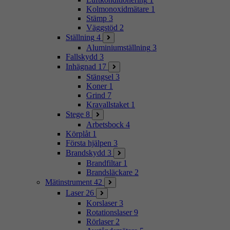
Kolmonoxidmätare
1
Stämp
3
Väggstöd
2
Ställning
4
Aluminiumställning
3
Fallskydd
3
Inhägnad
17
Stängsel
3
Koner
1
Grind
7
Kravallstaket
1
Stege
8
Arbetsbock
4
Körplåt
1
Första hjälpen
3
Brandskydd
3
Brandfiltar
1
Brandsläckare
2
Mätinstrument
42
Laser
26
Korslaser
3
Rotationslaser
9
Rörlaser
2