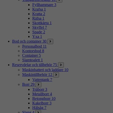
Fyllhammare
3
Krafsa
1
Kratta
2
Räfsa
1
Skottkärra
1
Skyffel
7
Spade
2
Yxa
1
Bod och container
30
Personalbod
11
Kontorsbod
8
Container
5
Slamtoalett
1
Reservdelar och tillbehör
75
Maskinbatteri och laddare
10
Maskintillbehör
12
Vattentank
7
Borr
29
Träborr
3
Metallborr
4
Betongborr
10
Kakelborr
3
Hålsåg
7
Slang
4