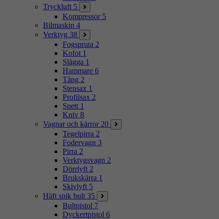
Tryckluft
5
Kompressor
5
Bilmaskin
4
Verktyg
38
Fogspruta
2
Kofot
1
Slägga
1
Hammare
6
Tång
2
Stensax
1
Profilsax
2
Spett
1
Kniv
8
Vagnar och kärror
20
Tegelpirra
2
Fodervagn
3
Pirra
2
Verktygsvagn
2
Dörrlyft
2
Brukskärra
1
Skivlyft
5
Häft spik bult
35
Bultpistol
7
Dyckertpistol
6