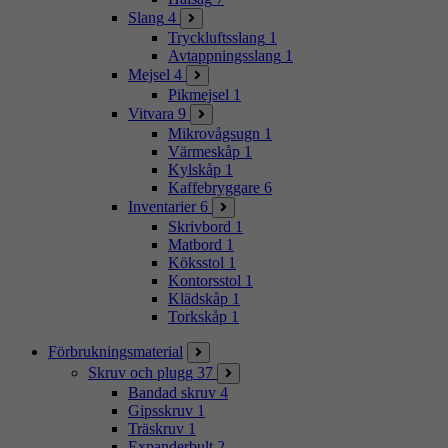
Slang
4
Tryckluftsslang
1
Avtappningsslang
1
Mejsel
4
Pikmejsel
1
Vitvara
9
Mikrovågsugn
1
Värmeskåp
1
Kylskåp
1
Kaffebryggare
6
Inventarier
6
Skrivbord
1
Matbord
1
Köksstol
1
Kontorsstol
1
Klädskåp
1
Torkskåp
1
Förbrukningsmaterial
Skruv och plugg
37
Bandad skruv
4
Gipsskruv
1
Träskruv
1
Expanderbult
2