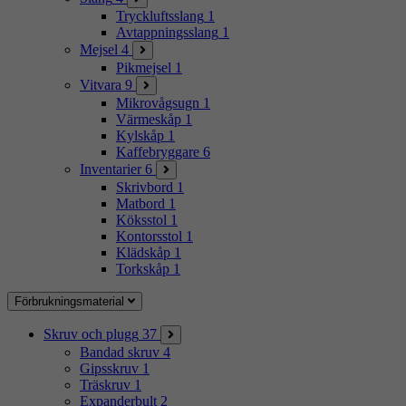
Tryckluftsslang
1
Avtappningsslang
1
Mejsel
4
Pikmejsel
1
Vitvara
9
Mikrovågsugn
1
Värmeskåp
1
Kylskåp
1
Kaffebryggare
6
Inventarier
6
Skrivbord
1
Matbord
1
Köksstol
1
Kontorsstol
1
Klädskåp
1
Torkskåp
1
Förbrukningsmaterial
Skruv och plugg
37
Bandad skruv
4
Gipsskruv
1
Träskruv
1
Expanderbult
2