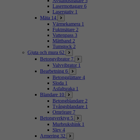
Avståndsmätare
5
Lasermottagare
6
Laserstativ
1
Mäta
14
Värmekamera
1
Fuktmätare
2
Vattenpass
3
Måttband
2
Tumstock
2
Gjuta och mura
62
Betongvibrator
7
Valvvibrator
1
Bearbetning
6
Betongglättare
4
Sloda
1
Asfaltsraka
1
Blandare
10
Betongblandare
2
Tvångsblandare
1
Omrörare
7
Betongverktyg
5
Murbrukshink
1
Slev
4
Armering
32