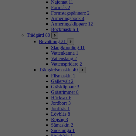
Najomat
11
Formlås
2
Formstagspännare
2
Armeringsbock
4
Armeringsklippare
12
Bockmaskin
1
Trädgård
80
Bevattning
21
Slangkoppling
11
Vattenkanna
1
Vattenslang
2
Vattenspridare
2
Trädgårdsmaskin
40
Flismaskin
1
Gallervält
2
Gräsklippare
3
Grästrimmer
8
Häcksax
6
Jordborr
3
Jordfräs
1
Lövblås
8
Röjsåg
3
Såmaskin
2
Snöslunga
1
Stubbfräs
1