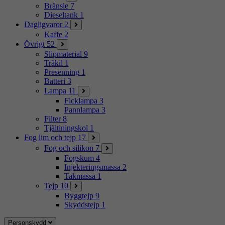
Bränsle
7
Dieseltank
1
Dagligvaror
2
Kaffe
2
Övrigt
52
Slipmaterial
9
Träkil
1
Presenning
1
Batteri
3
Lampa
11
Ficklampa
3
Pannlampa
3
Filter
8
Tjältiningskol
1
Fog lim och tejp
17
Fog och silikon
7
Fogskum
4
Injekteringsmassa
2
Takmassa
1
Tejp
10
Byggtejp
9
Skyddstejp
1
Personskydd