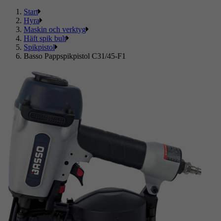
Start
Hyra
Maskin och verktyg
Häft spik bult
Spikpistol
Basso Pappspikpistol C31/45-F1