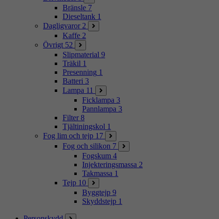
Bränsle
7
Dieseltank
1
Dagligvaror
2
Kaffe
2
Övrigt
52
Slipmaterial
9
Träkil
1
Presenning
1
Batteri
3
Lampa
11
Ficklampa
3
Pannlampa
3
Filter
8
Tjältiningskol
1
Fog lim och tejp
17
Fog och silikon
7
Fogskum
4
Injekteringsmassa
2
Takmassa
1
Tejp
10
Byggtejp
9
Skyddstejp
1
Personskydd