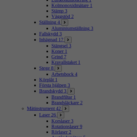
Kolmonoxidmätare
1
Stämp
3
Väggstöd
2
Ställning
4
Aluminiumställning
3
Fallskydd
3
Inhägnad
17
Stängsel
3
Koner
1
Grind
7
Kravallstaket
1
Stege
8
Arbetsbock
4
Körplåt
1
Första hjälpen
3
Brandskydd
3
Brandfiltar
1
Brandsläckare
2
Mätinstrument
42
Laser
26
Korslaser
3
Rotationslaser
9
Rörlaser
2