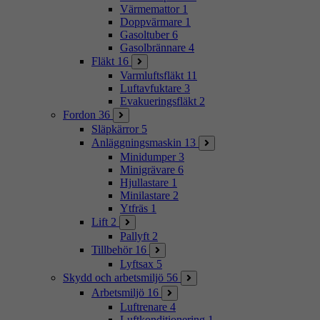
Värmemattor
1
Doppvärmare
1
Gasoltuber
6
Gasolbrännare
4
Fläkt
16
Varmluftsfläkt
11
Luftavfuktare
3
Evakueringsfläkt
2
Fordon
36
Släpkärror
5
Anläggningsmaskin
13
Minidumper
3
Minigrävare
6
Hjullastare
1
Minilastare
2
Ytfräs
1
Lift
2
Pallyft
2
Tillbehör
16
Lyftsax
5
Skydd och arbetsmiljö
56
Arbetsmiljö
16
Luftrenare
4
Luftkonditionering
1