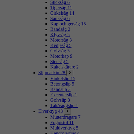
Sticksåg
6
Tigersåg
11
Cirkelsåg
14
Sänksåg
6
Kap och gersåg
15
Bandsåg
2
Klyvsåg
5
Motorsåg
3
Kedjesåg
5
Golvsåg
5
Motorkap
9
Stensåg
5
Kakelskärare
2
Slipmaskin
28
Vinkelslip
15
Betongslip
5
Bandslip
3
Excenterslip
1
Golvslip
3
Tak/väggslip
1
Elverktyg
43
Mutterdragare
7
Fogpistol
11
Multiverktyg
5
Handöverfräs
4