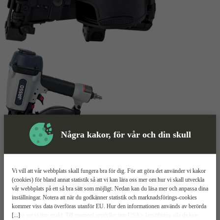
Några kakor, för vår och din skull
Skyddsutrustning
Vi vill att vår webbplats skall fungera bra för dig. För att göra det använder vi kakor
(cookies) för bland annat statistik så att vi kan lära oss mer om hur vi skall utveckla
Pappspikpistol
Mer information
vår webbplats på ett så bra sätt som möjligt. Nedan kan du läsa mer och anpassa dina
inställningar. Notera att när du godkänner statistik och marknadsförings-cookies
kommer viss data överföras utanför EU. Hur den informationen används av berörda
Basso C31/45-F1
[...]
bolag vet vi inte exakt. Till exempel uppfyller inte USA:s lagstiftning alla de krav