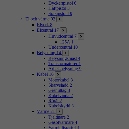
Dyckertpistol
6
Häftpistol
3
Spikpistol
19
El och värme
92
Elverk
8
Elcentral
17
Huvudcentral
7
125A
1
Undercentral
10
Belysning
14
Belysningsmast
4
Transformatorer
1
Arbetsbelysning
9
Kabel
16
Motorkabel
3
Skarvsladd
2
Grenuttag
3
Kabelvinda
2
Rörål
2
Kabelskydd
3
Värme
21
Tjältinare
2
Gasolvärmare
4
Varmluftspistol
3