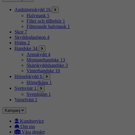
Andningsskydd
16
Halvmask
5
Filter och tillbehör
1
Filtrerande halvmask
1
Skor
7
Skyddsglasögon
4
Hjälm
2
Handske
34
Armskydd
4
Montagehandske
13
Skärskyddshandske
3
Vinterhandske
10
Hörselskydd
6
Hörselkåpa
1
Svetsvisir
1
Svetshjälm
1
Varselväst
1
Kampanj
Kundservice
Om oss
Våra depåer