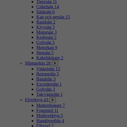
Tigersåg
11
Cirkelsåg
14
Sänksåg
6
Kap och gersåg
15
Bandsåg
2
Klyvsåg
5
Motorsåg
3
Kedjesåg
5
Golvsåg
5
Motorkap
9
Stensåg
5
Kakelskärare
2
Slipmaskin
28
Vinkelslip
15
Betongslip
5
Bandslip
3
Excenterslip
1
Golvslip
3
Tak/väggslip
1
Elverktyg
43
Mutterdragare
7
Fogpistol
11
Multiverktyg
5
Handöverfräs
4
Elhyvel
2