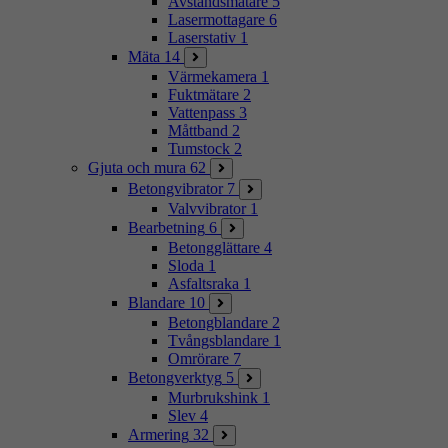
Avståndsmätare
5
Lasermottagare
6
Laserstativ
1
Mäta
14
Värmekamera
1
Fuktmätare
2
Vattenpass
3
Måttband
2
Tumstock
2
Gjuta och mura
62
Betongvibrator
7
Valvvibrator
1
Bearbetning
6
Betongglättare
4
Sloda
1
Asfaltsraka
1
Blandare
10
Betongblandare
2
Tvångsblandare
1
Omrörare
7
Betongverktyg
5
Murbrukshink
1
Slev
4
Armering
32