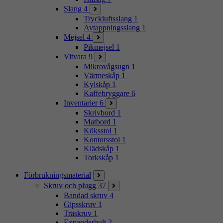
Slang
4
Tryckluftsslang
1
Avtappningsslang
1
Mejsel
4
Pikmejsel
1
Vitvara
9
Mikrovågsugn
1
Värmeskåp
1
Kylskåp
1
Kaffebryggare
6
Inventarier
6
Skrivbord
1
Matbord
1
Köksstol
1
Kontorsstol
1
Klädskåp
1
Torkskåp
1
Förbrukningsmaterial
Skruv och plugg
37
Bandad skruv
4
Gipsskruv
1
Träskruv
1
Expanderbult
2