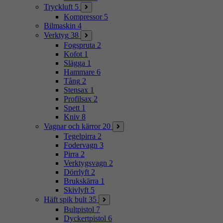
Tryckluft
5
Kompressor
5
Bilmaskin
4
Verktyg
38
Fogspruta
2
Kofot
1
Slägga
1
Hammare
6
Tång
2
Stensax
1
Profilsax
2
Spett
1
Kniv
8
Vagnar och kärror
20
Tegelpirra
2
Fodervagn
3
Pirra
2
Verktygsvagn
2
Dörrlyft
2
Brukskärra
1
Skivlyft
5
Häft spik bult
35
Bultpistol
7
Dyckertpistol
6