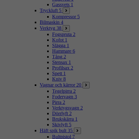
Gassvets
1
Tryckluft
5
Kompressor
5
Bilmaskin
4
Verktyg
38
Fogspruta
2
Kofot
1
Slägga
1
Hammare
6
Tång
2
Stensax
1
Profilsax
2
Spett
1
Kniv
8
Vagnar och kärror
20
Tegelpirra
2
Fodervagn
3
Pirra
2
Verktygsvagn
2
Dörrlyft
2
Brukskärra
1
Skivlyft
5
Häft spik bult
35
Bultpistol
7