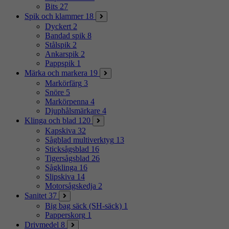
Bits
27
Spik och klammer
18
Dyckert
2
Bandad spik
8
Stålspik
2
Ankarspik
2
Pappspik
1
Märka och markera
19
Markörfärg
3
Snöre
5
Markörpenna
4
Djuphålsmärkare
4
Klinga och blad
120
Kapskiva
32
Sågblad multiverktyg
13
Sticksågsblad
16
Tigersågsblad
26
Sågklinga
16
Slipskiva
14
Motorsågskedja
2
Sanitet
37
Big bag säck (SH-säck)
1
Papperskorg
1
Drivmedel
8