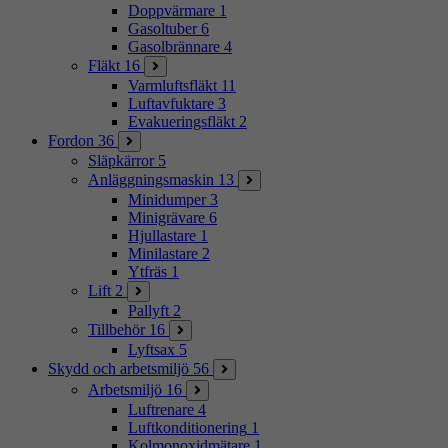
Doppvärmare
1
Gasoltuber
6
Gasolbrännare
4
Fläkt
16
Varmluftsfläkt
11
Luftavfuktare
3
Evakueringsfläkt
2
Fordon
36
Släpkärror
5
Anläggningsmaskin
13
Minidumper
3
Minigrävare
6
Hjullastare
1
Minilastare
2
Ytfräs
1
Lift
2
Pallyft
2
Tillbehör
16
Lyftsax
5
Skydd och arbetsmiljö
56
Arbetsmiljö
16
Luftrenare
4
Luftkonditionering
1
Kolmonoxidmätare
1