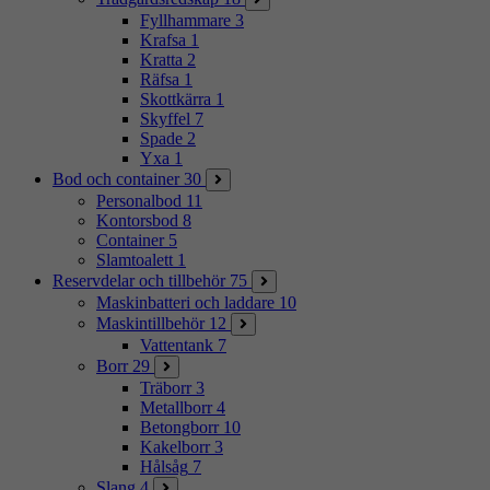
Fyllhammare
3
Krafsa
1
Kratta
2
Räfsa
1
Skottkärra
1
Skyffel
7
Spade
2
Yxa
1
Bod och container
30
Personalbod
11
Kontorsbod
8
Container
5
Slamtoalett
1
Reservdelar och tillbehör
75
Maskinbatteri och laddare
10
Maskintillbehör
12
Vattentank
7
Borr
29
Träborr
3
Metallborr
4
Betongborr
10
Kakelborr
3
Hålsåg
7
Slang
4