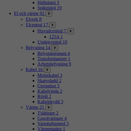
Häftpistol
3
Spikpistol
19
El och värme
92
Elverk
8
Elcentral
17
Huvudcentral
7
125A
1
Undercentral
10
Belysning
14
Belysningsmast
4
Transformatorer
1
Arbetsbelysning
9
Kabel
16
Motorkabel
3
Skarvsladd
2
Grenuttag
3
Kabelvinda
2
Rörål
2
Kabelskydd
3
Värme
21
Tjältinare
2
Gasolvärmare
4
Varmluftspistol
3
Värmemattor
1