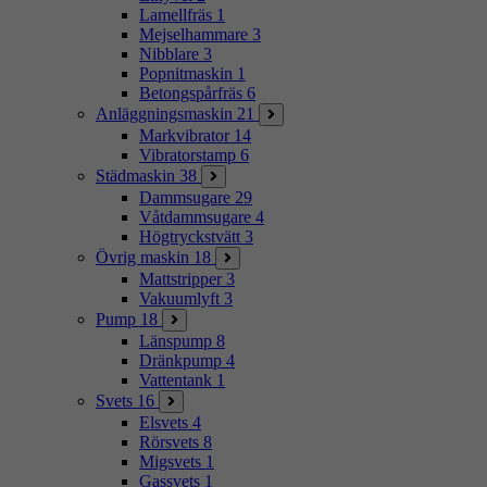
Lamellfräs
1
Mejselhammare
3
Nibblare
3
Popnitmaskin
1
Betongspårfräs
6
Anläggningsmaskin
21
Markvibrator
14
Vibratorstamp
6
Städmaskin
38
Dammsugare
29
Våtdammsugare
4
Högtryckstvätt
3
Övrig maskin
18
Mattstripper
3
Vakuumlyft
3
Pump
18
Länspump
8
Dränkpump
4
Vattentank
1
Svets
16
Elsvets
4
Rörsvets
8
Migsvets
1
Gassvets
1