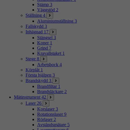
Stämp
3
Väggstöd
2
Ställning
4
Aluminiumställning
3
Fallskydd
3
Inhägnad
17
Stängsel
3
Koner
1
Grind
7
Kravallstaket
1
Stege
8
Arbetsbock
4
Körplåt
1
Första hjälpen
3
Brandskydd
3
Brandfiltar
1
Brandsläckare
2
Mätinstrument
42
Laser
26
Korslaser
3
Rotationslaser
9
Rörlaser
2
Avståndsmätare
5
Lasermottagare
6