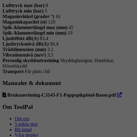
Lufttryck max (bar)
8
Lufttryck min (bar)
5
Magasinvinkel (grader °)
16
Magasinkapacitet (st)
120
Spik-/klammerlängd max (mm)
45
Spik-/klammerlängd min (mm)
19
Ljudeffekt dB(A)
83,4
Ljudtrycksnivå dB(A)
96,4
Tråddimension (mm)
3,1
Vibrationsnivå (m/s²)
3,5
Personlig skyddsutrustning
Skyddsglasögon, Handskar,
Hörselskydd
Transport
Får plats i bil
Manualer & dokument
öppna
Bruksanvisning-C3145-F1-Pappspikpistol-Basso.pdf
i
ny
Om ToolPal
flik
Om oss
5 enkla steg
Bli kund
Våra depåer