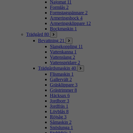
Najomat
11
Formlås
2
Formstagspännare
2
Armeringsbock
4
Armeringsklippare
12
Bockmaskin
1
Trädgård
80
Bevattning
21
Slangkoppling
11
Vattenkanna
1
Vattenslang
2
Vattenspridare
2
Trädgårdsmaskin
40
Flismaskin
1
Gallervält
2
Gräsklippare
3
Grästrimmer
8
Häcksax
6
Jordborr
3
Jordfräs
1
Lövblås
8
Röjsåg
3
Såmaskin
2
Snöslunga
1
Stubbfräs
1