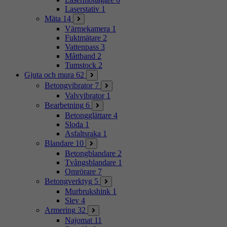
Laserstativ
1
Mäta
14
Värmekamera
1
Fuktmätare
2
Vattenpass
3
Måttband
2
Tumstock
2
Gjuta och mura
62
Betongvibrator
7
Valvvibrator
1
Bearbetning
6
Betongglättare
4
Sloda
1
Asfaltsraka
1
Blandare
10
Betongblandare
2
Tvångsblandare
1
Omrörare
7
Betongverktyg
5
Murbrukshink
1
Slev
4
Armering
32
Najomat
11