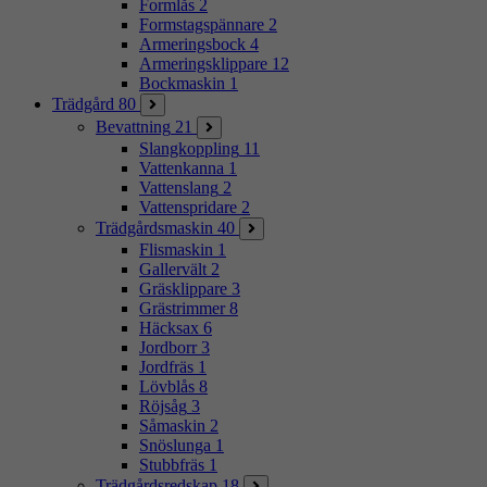
Formlås
2
Formstagspännare
2
Armeringsbock
4
Armeringsklippare
12
Bockmaskin
1
Trädgård
80
Bevattning
21
Slangkoppling
11
Vattenkanna
1
Vattenslang
2
Vattenspridare
2
Trädgårdsmaskin
40
Flismaskin
1
Gallervält
2
Gräsklippare
3
Grästrimmer
8
Häcksax
6
Jordborr
3
Jordfräs
1
Lövblås
8
Röjsåg
3
Såmaskin
2
Snöslunga
1
Stubbfräs
1
Trädgårdsredskap
18