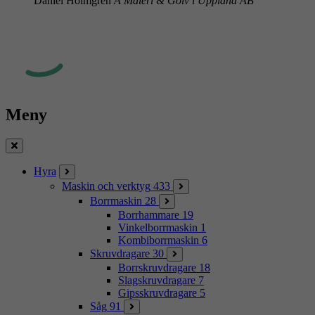
Daniel Holmgren
A Måleri & Golv i Uppland AB
Meny
Stäng
Hyra
Maskin och verktyg
433
Borrmaskin
28
Borrhammare
19
Vinkelborrmaskin
1
Kombiborrmaskin
6
Skruvdragare
30
Borrskruvdragare
18
Slagskruvdragare
7
Gipsskruvdragare
5
Såg
91