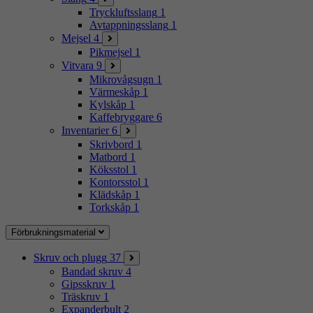
Tryckluftsslang
1
Avtappningsslang
1
Mejsel
4
Pikmejsel
1
Vitvara
9
Mikrovågsugn
1
Värmeskåp
1
Kylskåp
1
Kaffebryggare
6
Inventarier
6
Skrivbord
1
Matbord
1
Köksstol
1
Kontorsstol
1
Klädskåp
1
Torkskåp
1
Förbrukningsmaterial
Skruv och plugg
37
Bandad skruv
4
Gipsskruv
1
Träskruv
1
Expanderbult
2