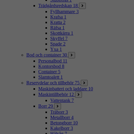
Trädgårdsredskap
18
Fyllhammare
3
Krafsa
1
Kratta
2
Räfsa
1
Skottkärra
1
Skyffel
7
Spade
2
Yxa
1
Bod och container
30
Personalbod
11
Kontorsbod
8
Container
5
Slamtoalett
1
Reservdelar och tillbehör
75
Maskinbatteri och laddare
10
Maskintillbehör
12
Vattentank
7
Borr
29
Träborr
3
Metallborr
4
Betongborr
10
Kakelborr
3
Hålsåg
7