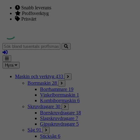
Snabb leverans
Proffsverktyg
Prisvärt
Sök
bland
Logga
tusentals
in
proffsmaskiner
Mina
Meny
Hyra
sidor
Maskin och verktyg
433
Borrmaskin
28
Borrhammare
19
Vinkelborrmaskin
1
Kombiborrmaskin
6
Skruvdragare
30
Borrskruvdragare
18
Slagskruvdragare
7
Gipsskruvdragare
5
Såg
91
Sticksåg
6