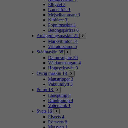
Elhyvel
2
Lamellfräs
1
Mejselhammare
3
Nibblare
3
Popnitmaskin
1
Betongspårfräs
6
Anläggningsmaskin
21
Markvibrator
14
Vibratorstamp
6
Städmaskin
38
Dammsugare
29
Våtdammsugare
4
Högtryckstvätt
3
Övrig maskin
18
Mattstripper
3
Vakuumlyft
3
Pump
18
Länspump
8
Dränkpump
4
Vattentank
1
Svets
16
Elsvets
4
Rörsvets
8
Migsvets
1