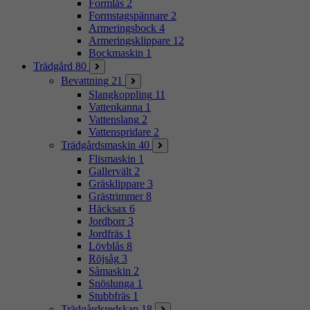
Formlås
2
Formstagspännare
2
Armeringsbock
4
Armeringsklippare
12
Bockmaskin
1
Trädgård
80
Bevattning
21
Slangkoppling
11
Vattenkanna
1
Vattenslang
2
Vattenspridare
2
Trädgårdsmaskin
40
Flismaskin
1
Gallervält
2
Gräsklippare
3
Grästrimmer
8
Häcksax
6
Jordborr
3
Jordfräs
1
Lövblås
8
Röjsåg
3
Såmaskin
2
Snöslunga
1
Stubbfräs
1
Trädgårdsredskap
18