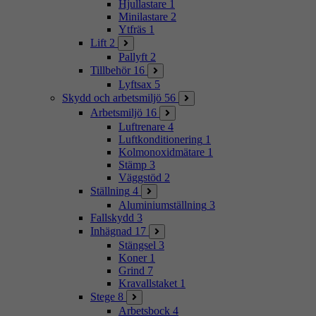
Hjullastare
1
Minilastare
2
Ytfräs
1
Lift
2
Pallyft
2
Tillbehör
16
Lyftsax
5
Skydd och arbetsmiljö
56
Arbetsmiljö
16
Luftrenare
4
Luftkonditionering
1
Kolmonoxidmätare
1
Stämp
3
Väggstöd
2
Ställning
4
Aluminiumställning
3
Fallskydd
3
Inhägnad
17
Stängsel
3
Koner
1
Grind
7
Kravallstaket
1
Stege
8
Arbetsbock
4