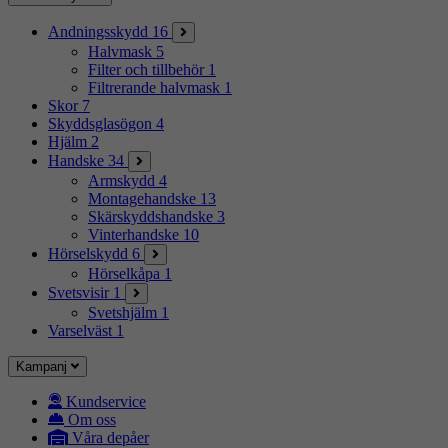
Andningsskydd
16
Halvmask
5
Filter och tillbehör
1
Filtrerande halvmask
1
Skor
7
Skyddsglasögon
4
Hjälm
2
Handske
34
Armskydd
4
Montagehandske
13
Skärskyddshandske
3
Vinterhandske
10
Hörselskydd
6
Hörselkåpa
1
Svetsvisir
1
Svetshjälm
1
Varselväst
1
Kampanj
Kundservice
Om oss
Våra depåer