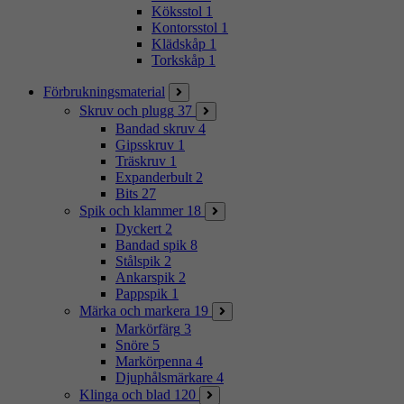
Köksstol
1
Kontorsstol
1
Klädskåp
1
Torkskåp
1
Förbrukningsmaterial
Skruv och plugg
37
Bandad skruv
4
Gipsskruv
1
Träskruv
1
Expanderbult
2
Bits
27
Spik och klammer
18
Dyckert
2
Bandad spik
8
Stålspik
2
Ankarspik
2
Pappspik
1
Märka och markera
19
Markörfärg
3
Snöre
5
Markörpenna
4
Djuphålsmärkare
4
Klinga och blad
120