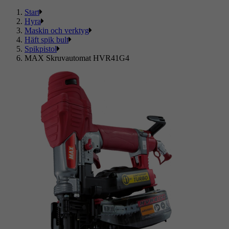
Start
Hyra
Maskin och verktyg
Häft spik bult
Spikpistol
MAX Skruvautomat HVR41G4