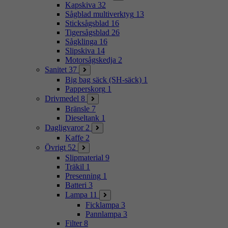
Kapskiva
32
Sågblad multiverktyg
13
Sticksågsblad
16
Tigersågsblad
26
Sågklinga
16
Slipskiva
14
Motorsågskedja
2
Sanitet
37
Big bag säck (SH-säck)
1
Papperskorg
1
Drivmedel
8
Bränsle
7
Dieseltank
1
Dagligvaror
2
Kaffe
2
Övrigt
52
Slipmaterial
9
Träkil
1
Presenning
1
Batteri
3
Lampa
11
Ficklampa
3
Pannlampa
3
Filter
8