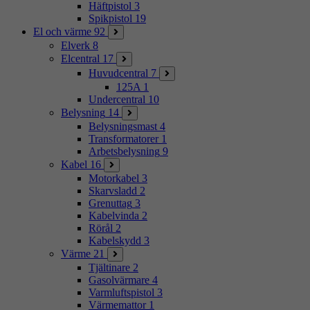
Häftpistol
3
Spikpistol
19
El och värme
92
Elverk
8
Elcentral
17
Huvudcentral
7
125A
1
Undercentral
10
Belysning
14
Belysningsmast
4
Transformatorer
1
Arbetsbelysning
9
Kabel
16
Motorkabel
3
Skarvsladd
2
Grenuttag
3
Kabelvinda
2
Rörål
2
Kabelskydd
3
Värme
21
Tjältinare
2
Gasolvärmare
4
Varmluftspistol
3
Värmemattor
1