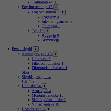
Tjältiningskol
1
Fog lim och tejp
17
Fog och silikon
7
Fogskum
4
Injekteringsmassa
2
Takmassa
1
Tejp
10
Byggtejp
9
Skyddstejp
1
Personskydd
Andningsskydd
16
Halvmask
5
Filter och tillbehör
1
Filtrerande halvmask
1
Skor
7
Skyddsglasögon
4
Hjälm
2
Handske
34
Armskydd
4
Montagehandske
13
Skärskyddshandske
3
Vinterhandske
10
Hörselskydd
6