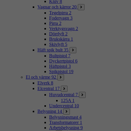
Kniv
8
Vagnar och kärror
20
Tegelpirra
2
Fodervagn
3
Pirra
2
Verktygsvagn
2
Dörrlyft
2
Brukskärra
1
Skivlyft
5
Häft spik bult
35
Bultpistol
7
Dyckertpistol
6
Häftpistol
3
Spikpistol
19
El och värme
92
Elverk
8
Elcentral
17
Huvudcentral
7
125A
1
Undercentral
10
Belysning
14
Belysningsmast
4
Transformatorer
1
Arbetsbelysning
9