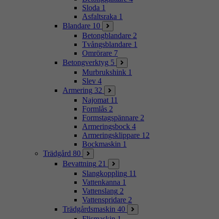
Sloda
1
Asfaltsraka
1
Blandare
10
Betongblandare
2
Tvångsblandare
1
Omrörare
7
Betongverktyg
5
Murbrukshink
1
Slev
4
Armering
32
Najomat
11
Formlås
2
Formstagspännare
2
Armeringsbock
4
Armeringsklippare
12
Bockmaskin
1
Trädgård
80
Bevattning
21
Slangkoppling
11
Vattenkanna
1
Vattenslang
2
Vattenspridare
2
Trädgårdsmaskin
40
Flismaskin
1