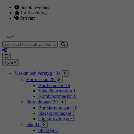
Snabb leverans
Proffsverktyg
Prisvärt
Sök
bland
Logga
tusentals
in
proffsmaskiner
Mina
Meny
Hyra
sidor
Maskin och verktyg
434
Borrmaskin
28
Borrhammare
19
Vinkelborrmaskin
1
Kombiborrmaskin
6
Skruvdragare
30
Borrskruvdragare
18
Slagskruvdragare
7
Gipsskruvdragare
5
Såg
91
Sticksåg
6