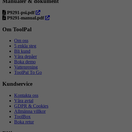
Manualer & dokument
öppna
P9291-psi.pdf
i
öppna
P9291-manual.pdf
ny
i
flik
ny
Om ToolPal
flik
Om oss
5 enkla steg
Bli kund
Våra depåer
Boka demo
Vattenrening
ToolPal To Go
Kundservice
Kontakta oss
Våra avtal
GDPR & Cookies
Allmänna villkor
ToolBox
Boka retur