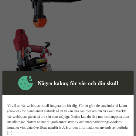
Några kakor, för vår och din skull
Skruvautomat
Mer information
Vi vill att vår webbplats skall fungera bra för dig. För att göra det använder vi kakor
MAX HVR41G4
(cookies) för bland annat statistik så att vi kan lära oss mer om hur vi skall utveckla
vår webbplats på ett så bra sätt som möjligt. Nedan kan du läsa mer och anpassa dina
inställningar. Notera att när du godkänner statistik och marknadsförings-cookies
Skruvar på 0,06 s
kommer viss data överföras utanför EU. Hur den informationen används av berörda
Klarar upp till 25 mm gips
[...]
bolag vet vi inte exakt. Till exempel uppfyller inte USA:s lagstiftning alla de krav
Tryckluftsdriven