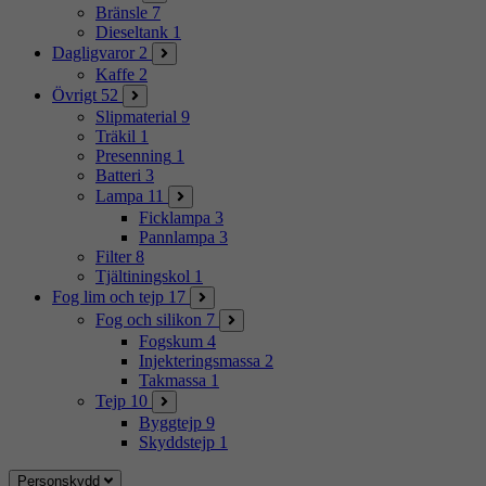
Bränsle
7
Dieseltank
1
Dagligvaror
2
Kaffe
2
Övrigt
52
Slipmaterial
9
Träkil
1
Presenning
1
Batteri
3
Lampa
11
Ficklampa
3
Pannlampa
3
Filter
8
Tjältiningskol
1
Fog lim och tejp
17
Fog och silikon
7
Fogskum
4
Injekteringsmassa
2
Takmassa
1
Tejp
10
Byggtejp
9
Skyddstejp
1
Personskydd