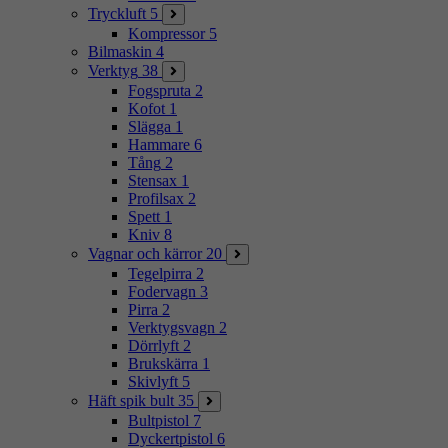
Tryckluft
5
Kompressor
5
Bilmaskin
4
Verktyg
38
Fogspruta
2
Kofot
1
Slägga
1
Hammare
6
Tång
2
Stensax
1
Profilsax
2
Spett
1
Kniv
8
Vagnar och kärror
20
Tegelpirra
2
Fodervagn
3
Pirra
2
Verktygsvagn
2
Dörrlyft
2
Brukskärra
1
Skivlyft
5
Häft spik bult
35
Bultpistol
7
Dyckertpistol
6