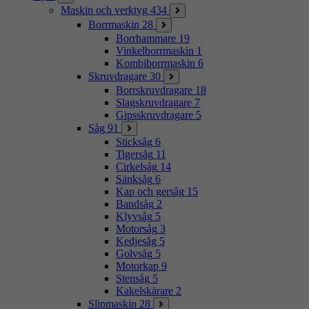
Maskin och verktyg
434
Borrmaskin
28
Borrhammare
19
Vinkelborrmaskin
1
Kombiborrmaskin
6
Skruvdragare
30
Borrskruvdragare
18
Slagskruvdragare
7
Gipsskruvdragare
5
Såg
91
Sticksåg
6
Tigersåg
11
Cirkelsåg
14
Sänksåg
6
Kap och gersåg
15
Bandsåg
2
Klyvsåg
5
Motorsåg
3
Kedjesåg
5
Golvsåg
5
Motorkap
9
Stensåg
5
Kakelskärare
2
Slipmaskin
28