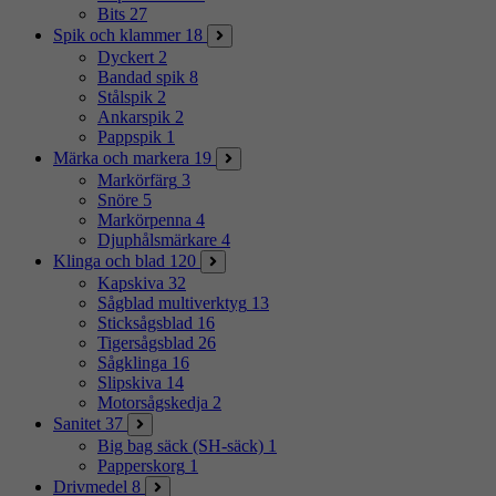
Bits
27
Spik och klammer
18
Dyckert
2
Bandad spik
8
Stålspik
2
Ankarspik
2
Pappspik
1
Märka och markera
19
Markörfärg
3
Snöre
5
Markörpenna
4
Djuphålsmärkare
4
Klinga och blad
120
Kapskiva
32
Sågblad multiverktyg
13
Sticksågsblad
16
Tigersågsblad
26
Sågklinga
16
Slipskiva
14
Motorsågskedja
2
Sanitet
37
Big bag säck (SH-säck)
1
Papperskorg
1
Drivmedel
8