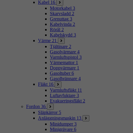
Kabel
16
Motorkabel
3
Skarvsladd
2
Grenuttag
3
Kabelvinda
2
Rörål
2
Kabelskydd
3
Värme
21
Tjältinare
2
Gasolvärmare
4
Varmluftspistol
3
Värmemattor
1
Doppvärmare
1
Gasoltuber
6
Gasolbrännare
4
Fläkt
16
Varmluftsfläkt
11
Luftavfuktare
3
Evakueringsfläkt
2
Fordon
36
Släpkärror
5
Anläggningsmaskin
13
Minidumper
3
Minigrävare
6