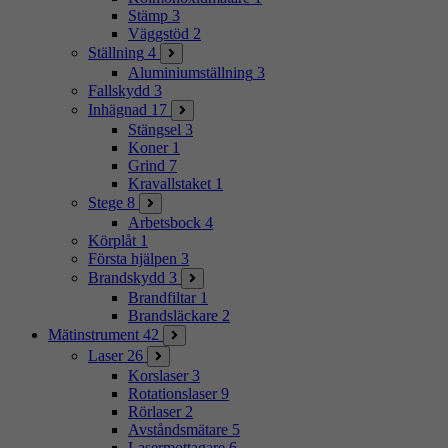
Stämp
3
Väggstöd
2
Ställning
4
Aluminiumställning
3
Fallskydd
3
Inhägnad
17
Stängsel
3
Koner
1
Grind
7
Kravallstaket
1
Stege
8
Arbetsbock
4
Körplåt
1
Första hjälpen
3
Brandskydd
3
Brandfiltar
1
Brandsläckare
2
Mätinstrument
42
Laser
26
Korslaser
3
Rotationslaser
9
Rörlaser
2
Avståndsmätare
5
Lasermottagare
6