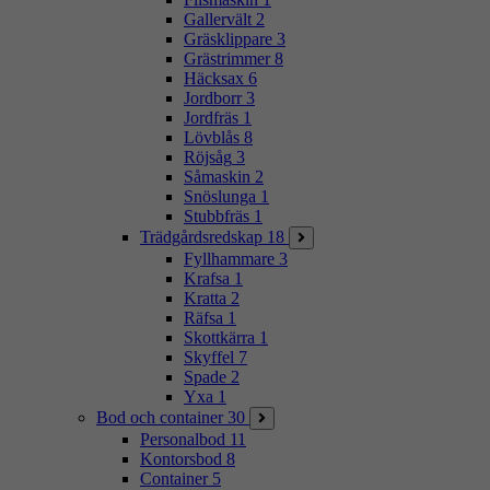
Gallervält
2
Gräsklippare
3
Grästrimmer
8
Häcksax
6
Jordborr
3
Jordfräs
1
Lövblås
8
Röjsåg
3
Såmaskin
2
Snöslunga
1
Stubbfräs
1
Trädgårdsredskap
18
Fyllhammare
3
Krafsa
1
Kratta
2
Räfsa
1
Skottkärra
1
Skyffel
7
Spade
2
Yxa
1
Bod och container
30
Personalbod
11
Kontorsbod
8
Container
5