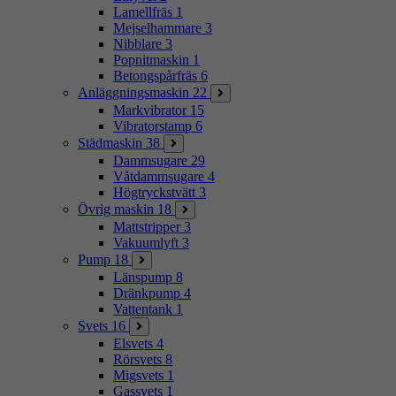
Lamellfräs
1
Mejselhammare
3
Nibblare
3
Popnitmaskin
1
Betongspårfräs
6
Anläggningsmaskin
22
Markvibrator
15
Vibratorstamp
6
Städmaskin
38
Dammsugare
29
Våtdammsugare
4
Högtryckstvätt
3
Övrig maskin
18
Mattstripper
3
Vakuumlyft
3
Pump
18
Länspump
8
Dränkpump
4
Vattentank
1
Svets
16
Elsvets
4
Rörsvets
8
Migsvets
1
Gassvets
1