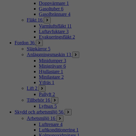
Doppvärmare
1
Gasoltuber
6
Gasolbrännare
4
Fläkt
16
Varmluftsfläkt
11
Luftavfuktare
3
Evakueringsfläkt
2
Fordon
36
Släpkärror
5
Anläggningsmaskin
13
Minidumper
3
Minigrävare
6
Hjullastare
1
Minilastare
2
Ytfräs
1
Lift
2
Pallyft
2
Tillbehör
16
Lyftsax
5
Skydd och arbetsmiljö
56
Arbetsmiljö
16
Luftrenare
4
Luftkonditionering
1
Kolmonoxidmätare
1