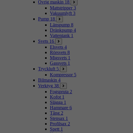
Övrig maskin
18
Mattstripper
3
Vakuumlyft
3
Pump
18
Länspump
8
Dränkpump
4
Vattentank
1
Svets
16
Elsvets
4
Rörsvets
8
Migsvets
1
Gassvets
1
Tryckluft
5
Kompressor
5
Bilmaskin
4
Verktyg
38
Fogspruta
2
Kofot
1
Slägga
1
Hammare
6
Tång
2
Stensax
1
Profilsax
2
Spett
1