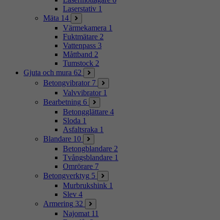
Laserstativ
1
Mäta
14
Värmekamera
1
Fuktmätare
2
Vattenpass
3
Måttband
2
Tumstock
2
Gjuta och mura
62
Betongvibrator
7
Valvvibrator
1
Bearbetning
6
Betongglättare
4
Sloda
1
Asfaltsraka
1
Blandare
10
Betongblandare
2
Tvångsblandare
1
Omrörare
7
Betongverktyg
5
Murbrukshink
1
Slev
4
Armering
32
Najomat
11