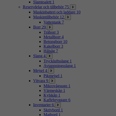
Slamtoalett
1
Reservdelar och tillbehör
75
Maskinbatteri och laddare
10
Maskintillbehör
12
Vattentank
7
Borr
29
Träborr
3
Metallborr
4
Betongborr
10
Kakelborr
3
Hålsåg
7
Slang
4
Tryckluftsslang
1
Avtappningsslang
1
Mejsel
4
Pikmejsel
1
Vitvara
9
Mikrovågsugn
1
Värmeskåp
1
Kylskåp
1
Kaffebryggare
6
Inventarier
6
Skrivbord
1
Matbord
1