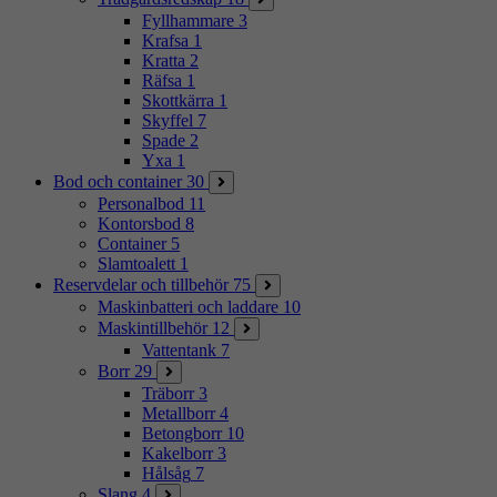
Fyllhammare
3
Krafsa
1
Kratta
2
Räfsa
1
Skottkärra
1
Skyffel
7
Spade
2
Yxa
1
Bod och container
30
Personalbod
11
Kontorsbod
8
Container
5
Slamtoalett
1
Reservdelar och tillbehör
75
Maskinbatteri och laddare
10
Maskintillbehör
12
Vattentank
7
Borr
29
Träborr
3
Metallborr
4
Betongborr
10
Kakelborr
3
Hålsåg
7
Slang
4