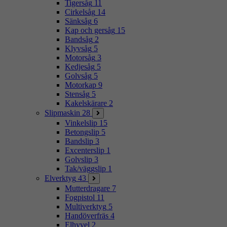
Tigersåg
11
Cirkelsåg
14
Sänksåg
6
Kap och gersåg
15
Bandsåg
2
Klyvsåg
5
Motorsåg
3
Kedjesåg
5
Golvsåg
5
Motorkap
9
Stensåg
5
Kakelskärare
2
Slipmaskin
28
Vinkelslip
15
Betongslip
5
Bandslip
3
Excenterslip
1
Golvslip
3
Tak/väggslip
1
Elverktyg
43
Mutterdragare
7
Fogpistol
11
Multiverktyg
5
Handöverfräs
4
Elhyvel
2