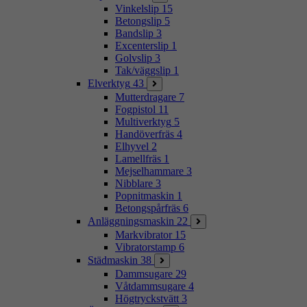
Vinkelslip
15
Betongslip
5
Bandslip
3
Excenterslip
1
Golvslip
3
Tak/väggslip
1
Elverktyg
43
Mutterdragare
7
Fogpistol
11
Multiverktyg
5
Handöverfräs
4
Elhyvel
2
Lamellfräs
1
Mejselhammare
3
Nibblare
3
Popnitmaskin
1
Betongspårfräs
6
Anläggningsmaskin
22
Markvibrator
15
Vibratorstamp
6
Städmaskin
38
Dammsugare
29
Våtdammsugare
4
Högtryckstvätt
3