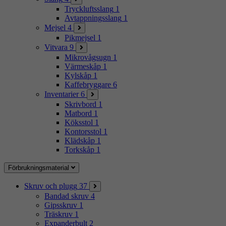
Tryckluftsslang
1
Avtappningsslang
1
Mejsel
4
Pikmejsel
1
Vitvara
9
Mikrovågsugn
1
Värmeskåp
1
Kylskåp
1
Kaffebryggare
6
Inventarier
6
Skrivbord
1
Matbord
1
Köksstol
1
Kontorsstol
1
Klädskåp
1
Torkskåp
1
Förbrukningsmaterial
Skruv och plugg
37
Bandad skruv
4
Gipsskruv
1
Träskruv
1
Expanderbult
2