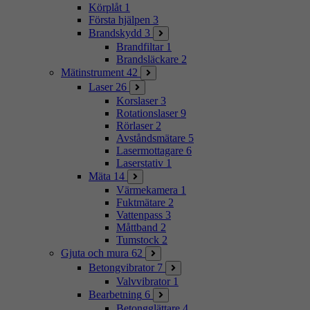
Körplåt
1
Första hjälpen
3
Brandskydd
3
Brandfiltar
1
Brandsläckare
2
Mätinstrument
42
Laser
26
Korslaser
3
Rotationslaser
9
Rörlaser
2
Avståndsmätare
5
Lasermottagare
6
Laserstativ
1
Mäta
14
Värmekamera
1
Fuktmätare
2
Vattenpass
3
Måttband
2
Tumstock
2
Gjuta och mura
62
Betongvibrator
7
Valvvibrator
1
Bearbetning
6
Betongglättare
4