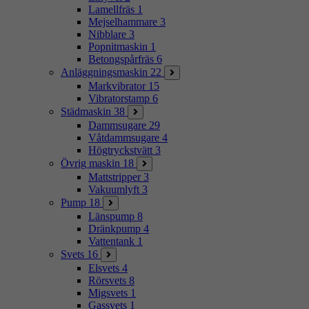
Lamellfräs
1
Mejselhammare
3
Nibblare
3
Popnitmaskin
1
Betongspårfräs
6
Anläggningsmaskin
22
Markvibrator
15
Vibratorstamp
6
Städmaskin
38
Dammsugare
29
Våtdammsugare
4
Högtryckstvätt
3
Övrig maskin
18
Mattstripper
3
Vakuumlyft
3
Pump
18
Länspump
8
Dränkpump
4
Vattentank
1
Svets
16
Elsvets
4
Rörsvets
8
Migsvets
1
Gassvets
1