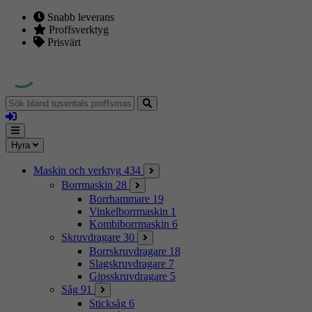
Snabb leverans
Proffsverktyg
Prisvärt
Sök
bland
Logga
tusentals
in
proffsmaskiner
Mina
Meny
Hyra
sidor
Maskin och verktyg
434
Borrmaskin
28
Borrhammare
19
Vinkelborrmaskin
1
Kombiborrmaskin
6
Skruvdragare
30
Borrskruvdragare
18
Slagskruvdragare
7
Gipsskruvdragare
5
Såg
91
Sticksåg
6