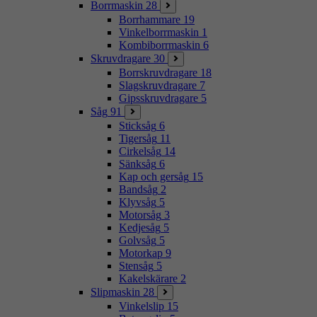
Borrmaskin
28
Borrhammare
19
Vinkelborrmaskin
1
Kombiborrmaskin
6
Skruvdragare
30
Borrskruvdragare
18
Slagskruvdragare
7
Gipsskruvdragare
5
Såg
91
Sticksåg
6
Tigersåg
11
Cirkelsåg
14
Sänksåg
6
Kap och gersåg
15
Bandsåg
2
Klyvsåg
5
Motorsåg
3
Kedjesåg
5
Golvsåg
5
Motorkap
9
Stensåg
5
Kakelskärare
2
Slipmaskin
28
Vinkelslip
15