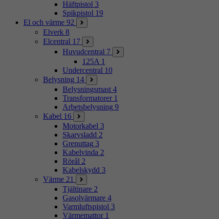
Häftpistol
3
Spikpistol
19
El och värme
92
Elverk
8
Elcentral
17
Huvudcentral
7
125A
1
Undercentral
10
Belysning
14
Belysningsmast
4
Transformatorer
1
Arbetsbelysning
9
Kabel
16
Motorkabel
3
Skarvsladd
2
Grenuttag
3
Kabelvinda
2
Rörål
2
Kabelskydd
3
Värme
21
Tjältinare
2
Gasolvärmare
4
Varmluftspistol
3
Värmemattor
1