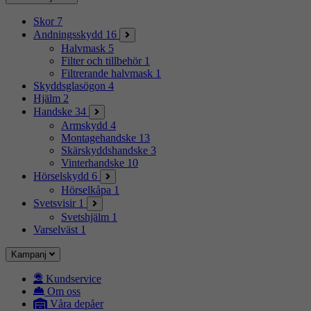
Skor
7
Andningsskydd
16
Halvmask
5
Filter och tillbehör
1
Filtrerande halvmask
1
Skyddsglasögon
4
Hjälm
2
Handske
34
Armskydd
4
Montagehandske
13
Skärskyddshandske
3
Vinterhandske
10
Hörselskydd
6
Hörselkåpa
1
Svetsvisir
1
Svetshjälm
1
Varselväst
1
Kampanj
Kundservice
Om oss
Våra depåer