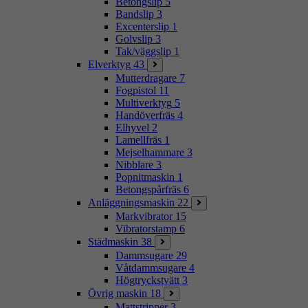
Betongslip
5
Bandslip
3
Excenterslip
1
Golvslip
3
Tak/väggslip
1
Elverktyg
43
Mutterdragare
7
Fogpistol
11
Multiverktyg
5
Handöverfräs
4
Elhyvel
2
Lamellfräs
1
Mejselhammare
3
Nibblare
3
Popnitmaskin
1
Betongspårfräs
6
Anläggningsmaskin
22
Markvibrator
15
Vibratorstamp
6
Städmaskin
38
Dammsugare
29
Våtdammsugare
4
Högtryckstvätt
3
Övrig maskin
18
Mattstripper
3