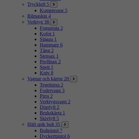
Tryckluft
5
Kompressor
5
Bilmaskin
4
Verktyg
38
Fogspruta
2
Kofot
1
Slägga
1
Hammare
6
Tång
2
Stensax
1
Profilsax
2
Spett
1
Kniv
8
Vagnar och kärror
20
Tegelpirra
2
Fodervagn
3
Pirra
2
Verktygsvagn
2
Dörrlyft
2
Brukskärra
1
Skivlyft
5
Häft spik bult
35
Bultpistol
7
Dyckertpistol
6