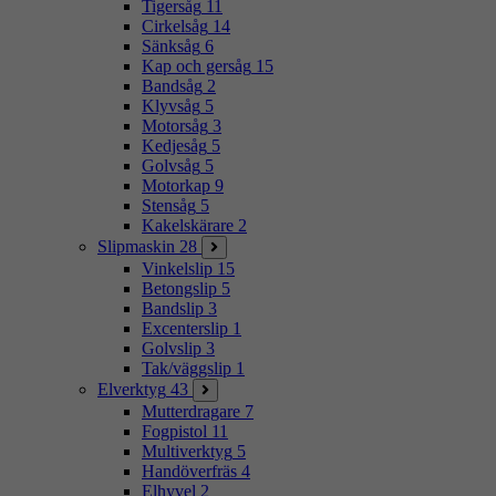
Tigersåg
11
Cirkelsåg
14
Sänksåg
6
Kap och gersåg
15
Bandsåg
2
Klyvsåg
5
Motorsåg
3
Kedjesåg
5
Golvsåg
5
Motorkap
9
Stensåg
5
Kakelskärare
2
Slipmaskin
28
Vinkelslip
15
Betongslip
5
Bandslip
3
Excenterslip
1
Golvslip
3
Tak/väggslip
1
Elverktyg
43
Mutterdragare
7
Fogpistol
11
Multiverktyg
5
Handöverfräs
4
Elhyvel
2