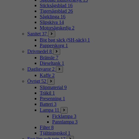
Sticksågsblad
16
Tigersågsblad
26
Sågklinga
16
Slipskiva
14
Motorsågskedja
2
Sanitet
37
Big bag säck (SH-säck)
1
Papperskorg
1
Drivmedel
8
Bränsle
7
Dieseltank
1
Dagligvaror
2
Kaffe
2
Övrigt
52
Slipmaterial
9
Träkil
1
Presenning
1
Batteri
3
Lampa
11
Ficklampa
3
Pannlampa
3
Filter
8
Tjältiningskol
1
Fog lim och tejp
17