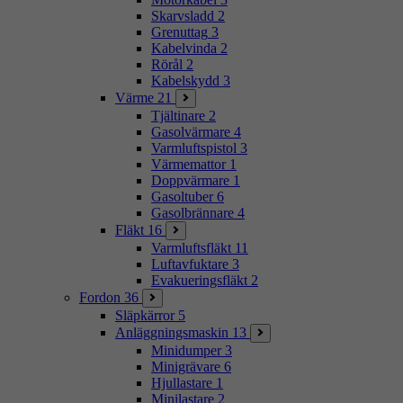
Skarvsladd
2
Grenuttag
3
Kabelvinda
2
Rörål
2
Kabelskydd
3
Värme
21
Tjältinare
2
Gasolvärmare
4
Varmluftspistol
3
Värmemattor
1
Doppvärmare
1
Gasoltuber
6
Gasolbrännare
4
Fläkt
16
Varmluftsfläkt
11
Luftavfuktare
3
Evakueringsfläkt
2
Fordon
36
Släpkärror
5
Anläggningsmaskin
13
Minidumper
3
Minigrävare
6
Hjullastare
1
Minilastare
2