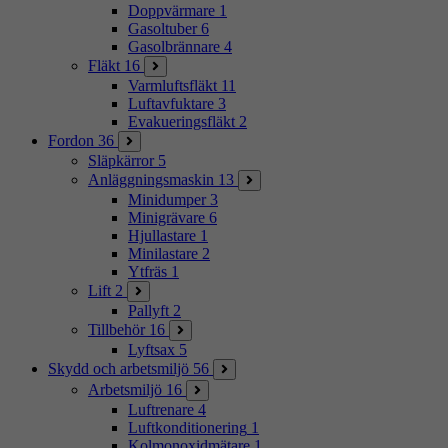
Doppvärmare
1
Gasoltuber
6
Gasolbrännare
4
Fläkt
16
Varmluftsfläkt
11
Luftavfuktare
3
Evakueringsfläkt
2
Fordon
36
Släpkärror
5
Anläggningsmaskin
13
Minidumper
3
Minigrävare
6
Hjullastare
1
Minilastare
2
Ytfräs
1
Lift
2
Pallyft
2
Tillbehör
16
Lyftsax
5
Skydd och arbetsmiljö
56
Arbetsmiljö
16
Luftrenare
4
Luftkonditionering
1
Kolmonoxidmätare
1