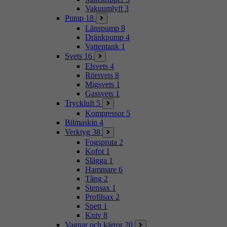
Vakuumlyft
3
Pump
18
Länspump
8
Dränkpump
4
Vattentank
1
Svets
16
Elsvets
4
Rörsvets
8
Migsvets
1
Gassvets
1
Tryckluft
5
Kompressor
5
Bilmaskin
4
Verktyg
38
Fogspruta
2
Kofot
1
Slägga
1
Hammare
6
Tång
2
Stensax
1
Profilsax
2
Spett
1
Kniv
8
Vagnar och kärror
20