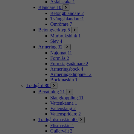
Asfaltsraka
1
Blandare
10
Betongblandare
2
Tvångsblandare
1
Omrörare
7
Betongverktyg
5
Murbrukshink
1
Slev
4
Armering
32
Najomat
11
Formlås
2
Formstagspännare
2
Armeringsbock
4
Armeringsklippare
12
Bockmaskin
1
Trädgård
80
Bevattning
21
Slangkoppling
11
Vattenkanna
1
Vattenslang
2
Vattenspridare
2
Trädgårdsmaskin
40
Flismaskin
1
Gallervält
2