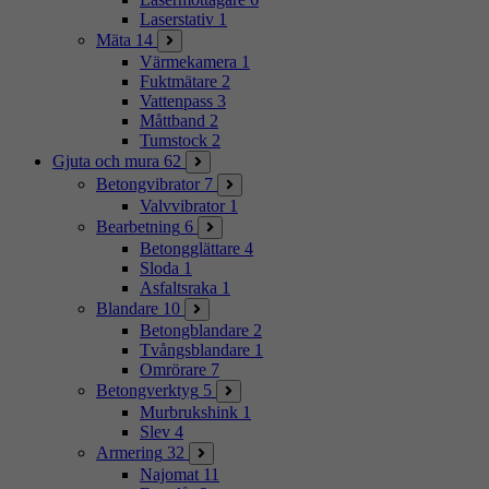
Laserstativ
1
Mäta
14
Värmekamera
1
Fuktmätare
2
Vattenpass
3
Måttband
2
Tumstock
2
Gjuta och mura
62
Betongvibrator
7
Valvvibrator
1
Bearbetning
6
Betongglättare
4
Sloda
1
Asfaltsraka
1
Blandare
10
Betongblandare
2
Tvångsblandare
1
Omrörare
7
Betongverktyg
5
Murbrukshink
1
Slev
4
Armering
32
Najomat
11