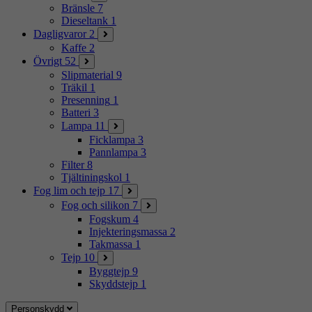
Bränsle
7
Dieseltank
1
Dagligvaror
2
Kaffe
2
Övrigt
52
Slipmaterial
9
Träkil
1
Presenning
1
Batteri
3
Lampa
11
Ficklampa
3
Pannlampa
3
Filter
8
Tjältiningskol
1
Fog lim och tejp
17
Fog och silikon
7
Fogskum
4
Injekteringsmassa
2
Takmassa
1
Tejp
10
Byggtejp
9
Skyddstejp
1
Personskydd