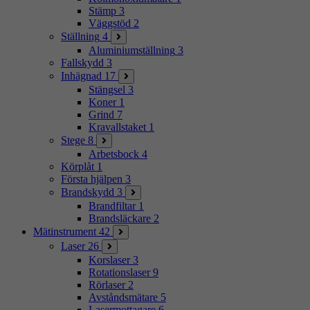
Stämp
3
Väggstöd
2
Ställning
4
Aluminiumställning
3
Fallskydd
3
Inhägnad
17
Stängsel
3
Koner
1
Grind
7
Kravallstaket
1
Stege
8
Arbetsbock
4
Körplåt
1
Första hjälpen
3
Brandskydd
3
Brandfiltar
1
Brandsläckare
2
Mätinstrument
42
Laser
26
Korslaser
3
Rotationslaser
9
Rörlaser
2
Avståndsmätare
5
Lasermottagare
6