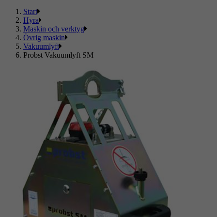
Start
Hyra
Maskin och verktyg
Övrig maskin
Vakuumlyft
Probst Vakuumlyft SM