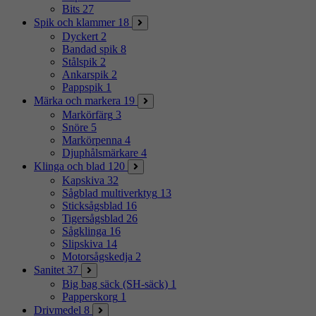
Bits
27
Spik och klammer
18
Dyckert
2
Bandad spik
8
Stålspik
2
Ankarspik
2
Pappspik
1
Märka och markera
19
Markörfärg
3
Snöre
5
Markörpenna
4
Djuphålsmärkare
4
Klinga och blad
120
Kapskiva
32
Sågblad multiverktyg
13
Sticksågsblad
16
Tigersågsblad
26
Sågklinga
16
Slipskiva
14
Motorsågskedja
2
Sanitet
37
Big bag säck (SH-säck)
1
Papperskorg
1
Drivmedel
8