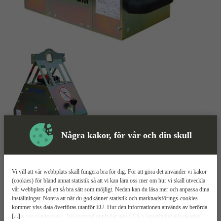
Några kakor, för vår och din skull
Skyddsutrustning
Vi vill att vår webbplats skall fungera bra för dig. För att göra det använder vi kakor
(cookies) för bland annat statistik så att vi kan lära oss mer om hur vi skall utveckla
Vakuumlyft
Mer information
vår webbplats på ett så bra sätt som möjligt. Nedan kan du läsa mer och anpassa dina
inställningar. Notera att när du godkänner statistik och marknadsförings-cookies
kommer viss data överföras utanför EU. Hur den informationen används av berörda
Probst SM
[...]
bolag vet vi inte exakt. Till exempel uppfyller inte USA:s lagstiftning alla de krav