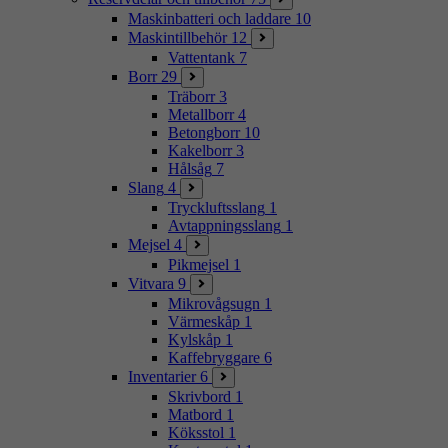
Maskinbatteri och laddare
10
Maskintillbehör
12
Vattentank
7
Borr
29
Träborr
3
Metallborr
4
Betongborr
10
Kakelborr
3
Hålsåg
7
Slang
4
Tryckluftsslang
1
Avtappningsslang
1
Mejsel
4
Pikmejsel
1
Vitvara
9
Mikrovågsugn
1
Värmeskåp
1
Kylskåp
1
Kaffebryggare
6
Inventarier
6
Skrivbord
1
Matbord
1
Köksstol
1