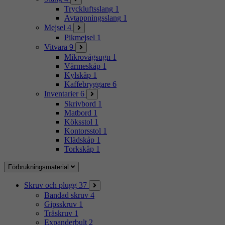
Tryckluftsslang
1
Avtappningsslang
1
Mejsel
4
Pikmejsel
1
Vitvara
9
Mikrovågsugn
1
Värmeskåp
1
Kylskåp
1
Kaffebryggare
6
Inventarier
6
Skrivbord
1
Matbord
1
Köksstol
1
Kontorsstol
1
Klädskåp
1
Torkskåp
1
Förbrukningsmaterial
Skruv och plugg
37
Bandad skruv
4
Gipsskruv
1
Träskruv
1
Expanderbult
2