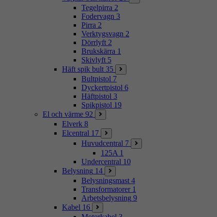
Tegelpirra
2
Fodervagn
3
Pirra
2
Verktygsvagn
2
Dörrlyft
2
Brukskärra
1
Skivlyft
5
Häft spik bult
35
Bultpistol
7
Dyckertpistol
6
Häftpistol
3
Spikpistol
19
El och värme
92
Elverk
8
Elcentral
17
Huvudcentral
7
125A
1
Undercentral
10
Belysning
14
Belysningsmast
4
Transformatorer
1
Arbetsbelysning
9
Kabel
16
Motorkabel
3