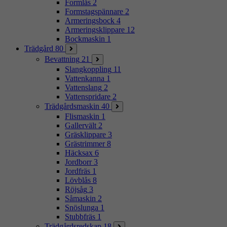
Formlås
2
Formstagspännare
2
Armeringsbock
4
Armeringsklippare
12
Bockmaskin
1
Trädgård
80
Bevattning
21
Slangkoppling
11
Vattenkanna
1
Vattenslang
2
Vattenspridare
2
Trädgårdsmaskin
40
Flismaskin
1
Gallervält
2
Gräsklippare
3
Grästrimmer
8
Häcksax
6
Jordborr
3
Jordfräs
1
Lövblås
8
Röjsåg
3
Såmaskin
2
Snöslunga
1
Stubbfräs
1
Trädgårdsredskap
18