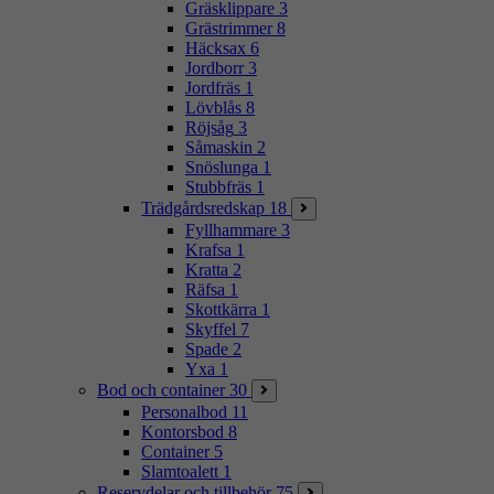
Gräsklippare
3
Grästrimmer
8
Häcksax
6
Jordborr
3
Jordfräs
1
Lövblås
8
Röjsåg
3
Såmaskin
2
Snöslunga
1
Stubbfräs
1
Trädgårdsredskap
18
Fyllhammare
3
Krafsa
1
Kratta
2
Räfsa
1
Skottkärra
1
Skyffel
7
Spade
2
Yxa
1
Bod och container
30
Personalbod
11
Kontorsbod
8
Container
5
Slamtoalett
1
Reservdelar och tillbehör
75