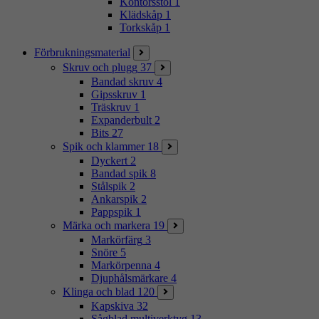
Kontorsstol
1
Klädskåp
1
Torkskåp
1
Förbrukningsmaterial
Skruv och plugg
37
Bandad skruv
4
Gipsskruv
1
Träskruv
1
Expanderbult
2
Bits
27
Spik och klammer
18
Dyckert
2
Bandad spik
8
Stålspik
2
Ankarspik
2
Pappspik
1
Märka och markera
19
Markörfärg
3
Snöre
5
Markörpenna
4
Djuphålsmärkare
4
Klinga och blad
120
Kapskiva
32
Sågblad multiverktyg
13