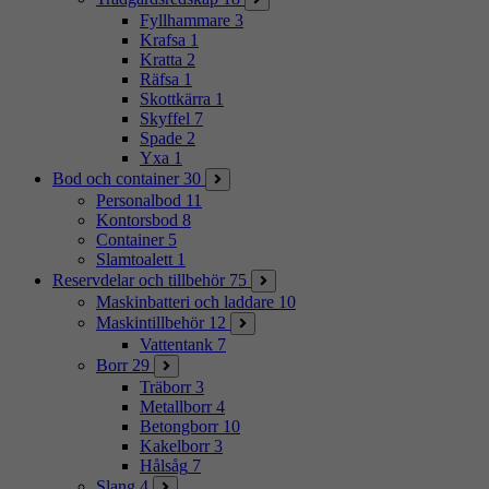
Fyllhammare
3
Krafsa
1
Kratta
2
Räfsa
1
Skottkärra
1
Skyffel
7
Spade
2
Yxa
1
Bod och container
30
Personalbod
11
Kontorsbod
8
Container
5
Slamtoalett
1
Reservdelar och tillbehör
75
Maskinbatteri och laddare
10
Maskintillbehör
12
Vattentank
7
Borr
29
Träborr
3
Metallborr
4
Betongborr
10
Kakelborr
3
Hålsåg
7
Slang
4