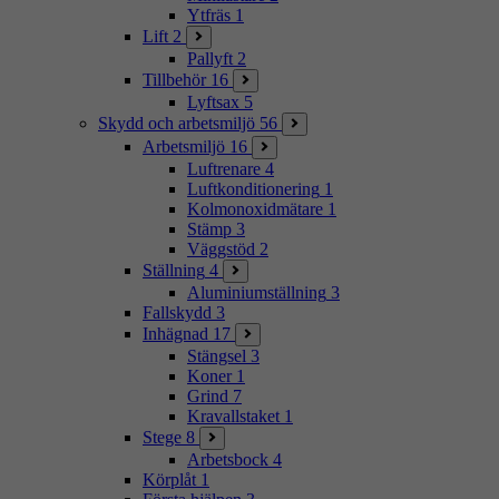
Ytfräs
1
Lift
2
Pallyft
2
Tillbehör
16
Lyftsax
5
Skydd och arbetsmiljö
56
Arbetsmiljö
16
Luftrenare
4
Luftkonditionering
1
Kolmonoxidmätare
1
Stämp
3
Väggstöd
2
Ställning
4
Aluminiumställning
3
Fallskydd
3
Inhägnad
17
Stängsel
3
Koner
1
Grind
7
Kravallstaket
1
Stege
8
Arbetsbock
4
Körplåt
1