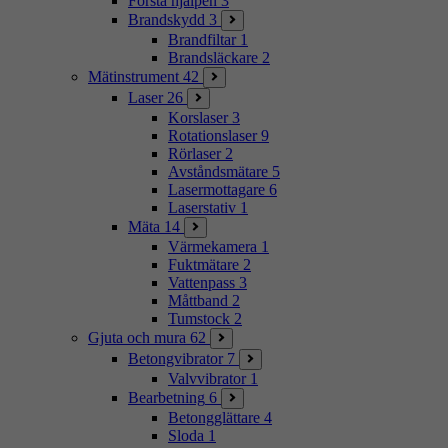
Första hjälpen
3
Brandskydd
3
Brandfiltar
1
Brandsläckare
2
Mätinstrument
42
Laser
26
Korslaser
3
Rotationslaser
9
Rörlaser
2
Avståndsmätare
5
Lasermottagare
6
Laserstativ
1
Mäta
14
Värmekamera
1
Fuktmätare
2
Vattenpass
3
Måttband
2
Tumstock
2
Gjuta och mura
62
Betongvibrator
7
Valvvibrator
1
Bearbetning
6
Betongglättare
4
Sloda
1