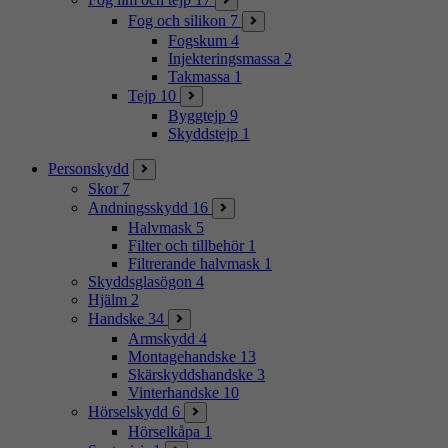
Fog och silikon
7
Fogskum
4
Injekteringsmassa
2
Takmassa
1
Tejp
10
Byggtejp
9
Skyddstejp
1
Personskydd
Skor
7
Andningsskydd
16
Halvmask
5
Filter och tillbehör
1
Filtrerande halvmask
1
Skyddsglasögon
4
Hjälm
2
Handske
34
Armskydd
4
Montagehandske
13
Skärskyddshandske
3
Vinterhandske
10
Hörselskydd
6
Hörselkåpa
1