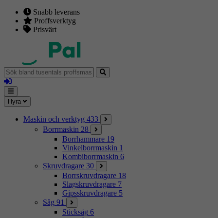
Snabb leverans
Proffsverktyg
Prisvärt
Sök
bland
Logga
tusentals
in
proffsmaskiner
Mina
Meny
Hyra
sidor
Maskin och verktyg
433
Borrmaskin
28
Borrhammare
19
Vinkelborrmaskin
1
Kombiborrmaskin
6
Skruvdragare
30
Borrskruvdragare
18
Slagskruvdragare
7
Gipsskruvdragare
5
Såg
91
Sticksåg
6