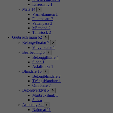
Laserstativ
1
Mäta
14
Värmekamera
1
Fuktmätare
2
Vattenpass
3
Måttband
2
Tumstock
2
Gjuta och mura
62
Betongvibrator
7
Valvvibrator
1
Bearbetning
6
Betongglättare
4
Sloda
1
Asfaltsraka
1
Blandare
10
Betongblandare
2
Tvångsblandare
1
Omrörare
7
Betongverktyg
5
Murbrukshink
1
Slev
4
Armering
32
Najomat
11