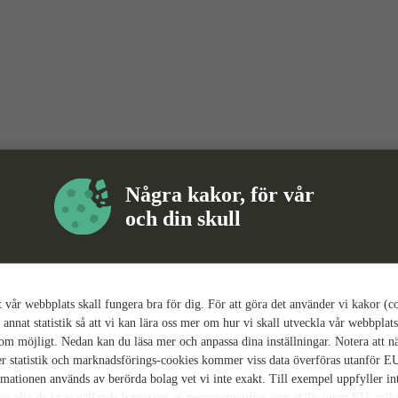
Några kakor, för vår
och din skull
tt vår webbplats skall fungera bra för dig. För att göra det använder vi kakor (c
 annat statistik så att vi kan lära oss mer om hur vi skall utveckla vår webbplats
som möjligt. Nedan kan du läsa mer och anpassa dina inställningar. Notera att n
r statistik och marknadsförings-cookies kommer viss data överföras utanför E
rmationen används av berörda bolag vet vi inte exakt. Till exempel uppfyller i
ing alla de krav gällande hantering av personuppgifter som ställs inom EU, vilk