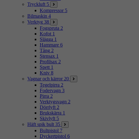
Tryckluft
5
Kompressor
5
Bilmaskin
4
Verktyg
38
Fogspruta
2
Kofot
1
Slägga
1
Hammare
6
Tång
2
Stensax
1
Profilsax
2
Spett
1
Kniv
8
Vagnar och kärror
20
Tegelpirra
2
Fodervagn
3
Pirra
2
Verktygsvagn
2
Dörrlyft
2
Brukskärra
1
Skivlyft
5
Häft spik bult
35
Bultpistol
7
Dyckertpistol
6