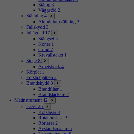
Stämp
3
Väggstöd
2
Ställning
4
Aluminiumställning
3
Fallskydd
3
Inhägnad
17
Stängsel
3
Koner
1
Grind
7
Kravallstaket
1
Stege
8
Arbetsbock
4
Körplåt
1
Första hjälpen
3
Brandskydd
3
Brandfiltar
1
Brandsläckare
2
Mätinstrument
42
Laser
26
Korslaser
3
Rotationslaser
9
Rörlaser
2
Avståndsmätare
5
Lasermottagare
6