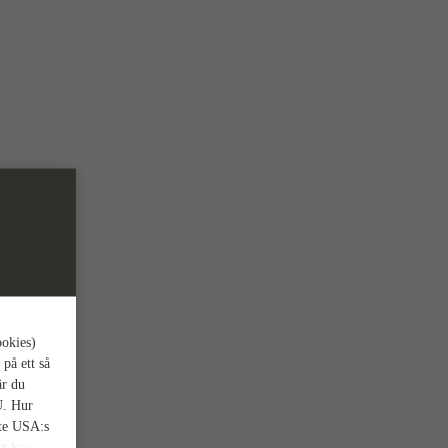
ookies)
 på ett så
är du
U. Hur
nte USA:s
et kan