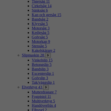
Tigersåg
11
Cirkelsåg
14
Sänksåg
6
Kap och gersåg
15
Bandsåg
2
Klyvsåg
5
Motorsåg
3
Kedjesåg
5
Golvsåg
5
Motorkap
9
Stensåg
5
Kakelskärare
2
Slipmaskin
28
Vinkelslip
15
Betongslip
5
Bandslip
3
Excenterslip
1
Golvslip
3
Tak/väggslip
1
Elverktyg
43
Mutterdragare
7
Fogpistol
11
Multiverktyg
5
Handöverfräs
4
Elhyvel
2