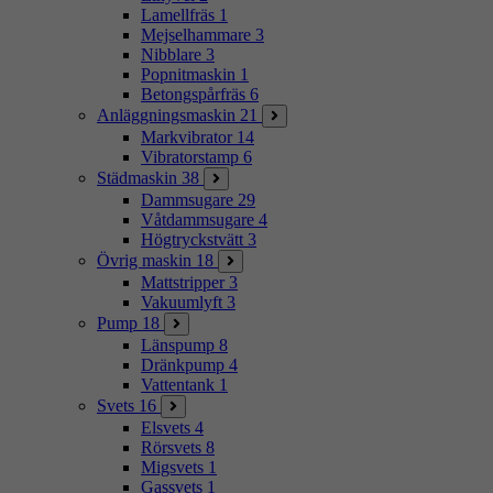
Lamellfräs
1
Mejselhammare
3
Nibblare
3
Popnitmaskin
1
Betongspårfräs
6
Anläggningsmaskin
21
Markvibrator
14
Vibratorstamp
6
Städmaskin
38
Dammsugare
29
Våtdammsugare
4
Högtryckstvätt
3
Övrig maskin
18
Mattstripper
3
Vakuumlyft
3
Pump
18
Länspump
8
Dränkpump
4
Vattentank
1
Svets
16
Elsvets
4
Rörsvets
8
Migsvets
1
Gassvets
1