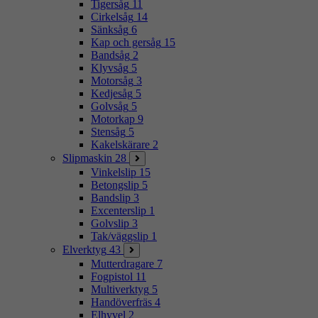
Tigersåg
11
Cirkelsåg
14
Sänksåg
6
Kap och gersåg
15
Bandsåg
2
Klyvsåg
5
Motorsåg
3
Kedjesåg
5
Golvsåg
5
Motorkap
9
Stensåg
5
Kakelskärare
2
Slipmaskin
28
Vinkelslip
15
Betongslip
5
Bandslip
3
Excenterslip
1
Golvslip
3
Tak/väggslip
1
Elverktyg
43
Mutterdragare
7
Fogpistol
11
Multiverktyg
5
Handöverfräs
4
Elhyvel
2