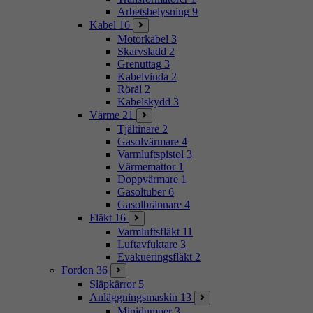
Arbetsbelysning
9
Kabel
16
Motorkabel
3
Skarvsladd
2
Grenuttag
3
Kabelvinda
2
Rörål
2
Kabelskydd
3
Värme
21
Tjältinare
2
Gasolvärmare
4
Varmluftspistol
3
Värmemattor
1
Doppvärmare
1
Gasoltuber
6
Gasolbrännare
4
Fläkt
16
Varmluftsfläkt
11
Luftavfuktare
3
Evakueringsfläkt
2
Fordon
36
Släpkärror
5
Anläggningsmaskin
13
Minidumper
3