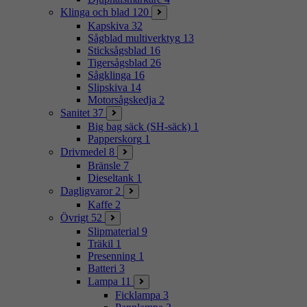
Klinga och blad
120
Kapskiva
32
Sågblad multiverktyg
13
Sticksågsblad
16
Tigersågsblad
26
Sågklinga
16
Slipskiva
14
Motorsågskedja
2
Sanitet
37
Big bag säck (SH-säck)
1
Papperskorg
1
Drivmedel
8
Bränsle
7
Dieseltank
1
Dagligvaror
2
Kaffe
2
Övrigt
52
Slipmaterial
9
Träkil
1
Presenning
1
Batteri
3
Lampa
11
Ficklampa
3