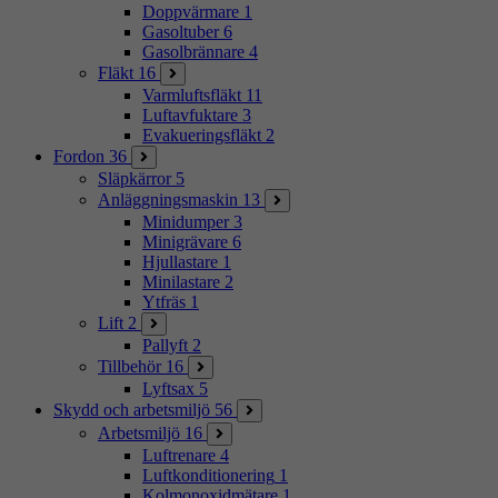
Doppvärmare
1
Gasoltuber
6
Gasolbrännare
4
Fläkt
16
Varmluftsfläkt
11
Luftavfuktare
3
Evakueringsfläkt
2
Fordon
36
Släpkärror
5
Anläggningsmaskin
13
Minidumper
3
Minigrävare
6
Hjullastare
1
Minilastare
2
Ytfräs
1
Lift
2
Pallyft
2
Tillbehör
16
Lyftsax
5
Skydd och arbetsmiljö
56
Arbetsmiljö
16
Luftrenare
4
Luftkonditionering
1
Kolmonoxidmätare
1