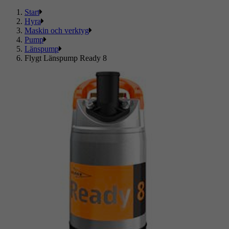
Start
Hyra
Maskin och verktyg
Pump
Länspump
Flygt Länspump Ready 8