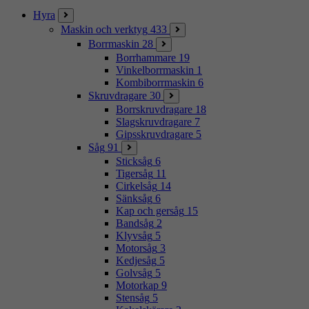
Hyra
Maskin och verktyg
433
Borrmaskin
28
Borrhammare
19
Vinkelborrmaskin
1
Kombiborrmaskin
6
Skruvdragare
30
Borrskruvdragare
18
Slagskruvdragare
7
Gipsskruvdragare
5
Såg
91
Sticksåg
6
Tigersåg
11
Cirkelsåg
14
Sänksåg
6
Kap och gersåg
15
Bandsåg
2
Klyvsåg
5
Motorsåg
3
Kedjesåg
5
Golvsåg
5
Motorkap
9
Stensåg
5