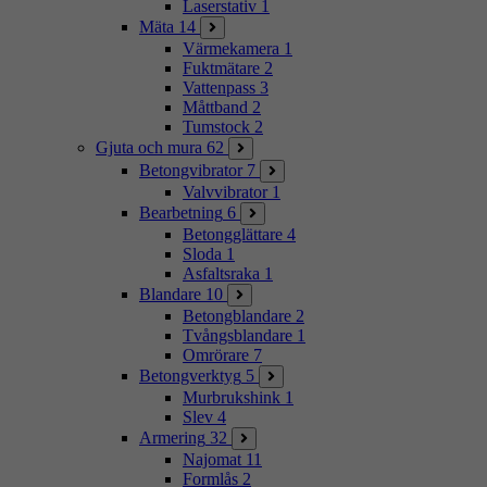
Laserstativ
1
Mäta
14
Värmekamera
1
Fuktmätare
2
Vattenpass
3
Måttband
2
Tumstock
2
Gjuta och mura
62
Betongvibrator
7
Valvvibrator
1
Bearbetning
6
Betongglättare
4
Sloda
1
Asfaltsraka
1
Blandare
10
Betongblandare
2
Tvångsblandare
1
Omrörare
7
Betongverktyg
5
Murbrukshink
1
Slev
4
Armering
32
Najomat
11
Formlås
2