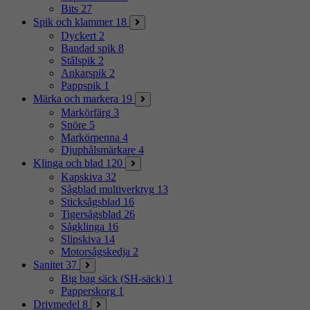
Bits
27
Spik och klammer
18
Dyckert
2
Bandad spik
8
Stålspik
2
Ankarspik
2
Pappspik
1
Märka och markera
19
Markörfärg
3
Snöre
5
Markörpenna
4
Djuphålsmärkare
4
Klinga och blad
120
Kapskiva
32
Sågblad multiverktyg
13
Sticksågsblad
16
Tigersågsblad
26
Sågklinga
16
Slipskiva
14
Motorsågskedja
2
Sanitet
37
Big bag säck (SH-säck)
1
Papperskorg
1
Drivmedel
8