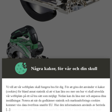
Några kakor, för vår och din skull
Cirkelsåg
Mer information
Vi vill att vår webbplats skall fungera bra för dig. För att göra det använder vi kakor
HiKOKI C3605DA
(cookies) för bland annat statistik så att vi kan lära oss mer om hur vi skall utveckla
vår webbplats på ett så bra sätt som möjligt. Nedan kan du läsa mer och anpassa dina
inställningar. Notera att när du godkänner statistik och marknadsförings-cookies
Lika stark som en nätdriven såg
kommer viss data överföras utanför EU. Hur den informationen används av berörda
Automatisk hastighetsreglering
[...]
bolag vet vi inte exakt. Till exempel uppfyller inte USA:s lagstiftning alla de krav