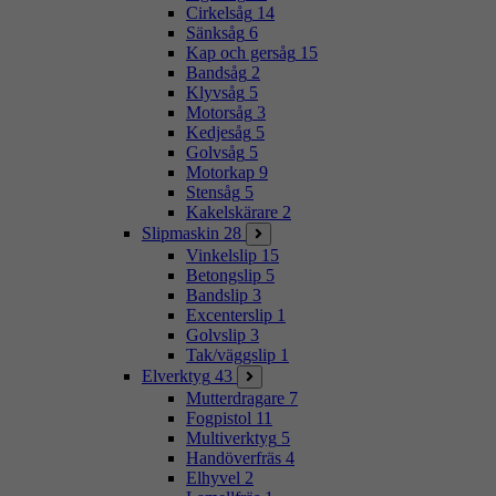
Cirkelsåg
14
Sänksåg
6
Kap och gersåg
15
Bandsåg
2
Klyvsåg
5
Motorsåg
3
Kedjesåg
5
Golvsåg
5
Motorkap
9
Stensåg
5
Kakelskärare
2
Slipmaskin
28
Vinkelslip
15
Betongslip
5
Bandslip
3
Excenterslip
1
Golvslip
3
Tak/väggslip
1
Elverktyg
43
Mutterdragare
7
Fogpistol
11
Multiverktyg
5
Handöverfräs
4
Elhyvel
2