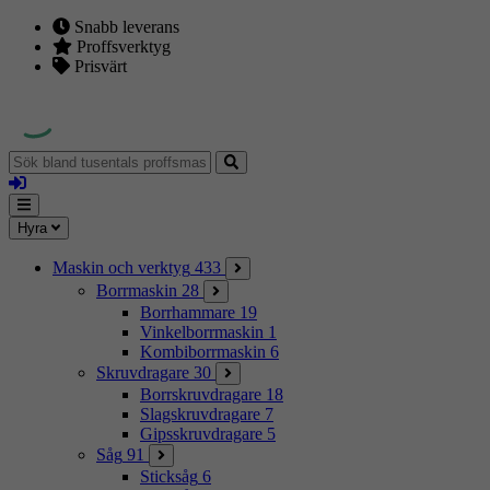
Snabb leverans
Proffsverktyg
Prisvärt
Sök
bland
Logga
tusentals
in
proffsmaskiner
Mina
Meny
Hyra
sidor
Maskin och verktyg
433
Borrmaskin
28
Borrhammare
19
Vinkelborrmaskin
1
Kombiborrmaskin
6
Skruvdragare
30
Borrskruvdragare
18
Slagskruvdragare
7
Gipsskruvdragare
5
Såg
91
Sticksåg
6