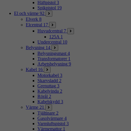
Häftpistol
3
Spikpistol
19
El och värme
92
Elverk
8
Elcentral
17
Huvudcentral
7
125A
1
Undercentral
10
Belysning
14
Belysningsmast
4
Transformatorer
1
Arbetsbelysning
9
Kabel
16
Motorkabel
3
Skarvsladd
2
Grenuttag
3
Kabelvinda
2
Rörål
2
Kabelskydd
3
Värme
21
Tjältinare
2
Gasolvärmare
4
Varmluftspistol
3
Värmemattor
1