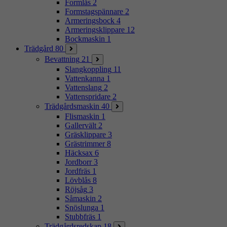
Formlås
2
Formstagspännare
2
Armeringsbock
4
Armeringsklippare
12
Bockmaskin
1
Trädgård
80
Bevattning
21
Slangkoppling
11
Vattenkanna
1
Vattenslang
2
Vattenspridare
2
Trädgårdsmaskin
40
Flismaskin
1
Gallervält
2
Gräsklippare
3
Grästrimmer
8
Häcksax
6
Jordborr
3
Jordfräs
1
Lövblås
8
Röjsåg
3
Såmaskin
2
Snöslunga
1
Stubbfräs
1
Trädgårdsredskap
18