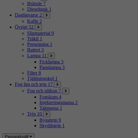
Bränsle
7
Dieseltank
1
Dagligvaror
2
Kaffe
2
Övrigt
52
Slipmaterial
9
Träkil
1
Presenning
1
Batteri
3
Lampa
11
Ficklampa
3
Pannlampa
3
Filter
8
Tjältiningskol
1
Fog lim och tejp
17
Fog och silikon
7
Fogskum
4
Injekteringsmassa
2
Takmassa
1
Tejp
10
Byggtejp
9
Skyddstejp
1
Personskydd