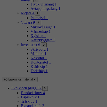
Tryckluftsslang
1
Avtappningsslang
1
Mejsel
4
Pikmejsel
1
Vitvara
9
Mikrovågsugn
1
Värmeskåp
1
Kylskåp
1
Kaffebryggare
6
Inventarier
6
Skrivbord
1
Matbord
1
Köksstol
1
Kontorsstol
1
Klädskåp
1
Torkskåp
1
Förbrukningsmaterial
Skruv och plugg
37
Bandad skruv
4
Gipsskruv
1
Träskruv
1
Expanderbult
2