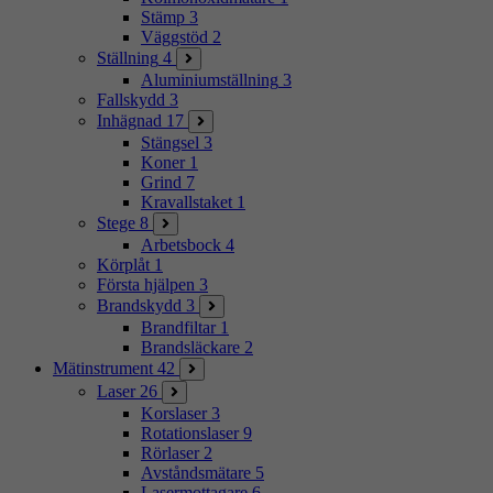
Stämp
3
Väggstöd
2
Ställning
4
Aluminiumställning
3
Fallskydd
3
Inhägnad
17
Stängsel
3
Koner
1
Grind
7
Kravallstaket
1
Stege
8
Arbetsbock
4
Körplåt
1
Första hjälpen
3
Brandskydd
3
Brandfiltar
1
Brandsläckare
2
Mätinstrument
42
Laser
26
Korslaser
3
Rotationslaser
9
Rörlaser
2
Avståndsmätare
5
Lasermottagare
6