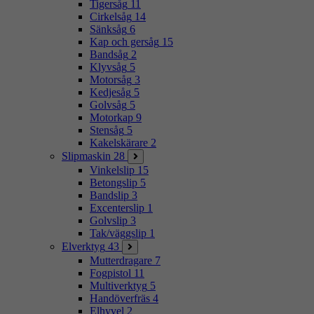
Tigersåg
11
Cirkelsåg
14
Sänksåg
6
Kap och gersåg
15
Bandsåg
2
Klyvsåg
5
Motorsåg
3
Kedjesåg
5
Golvsåg
5
Motorkap
9
Stensåg
5
Kakelskärare
2
Slipmaskin
28
Vinkelslip
15
Betongslip
5
Bandslip
3
Excenterslip
1
Golvslip
3
Tak/väggslip
1
Elverktyg
43
Mutterdragare
7
Fogpistol
11
Multiverktyg
5
Handöverfräs
4
Elhyvel
2