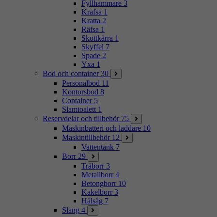
Fyllhammare
3
Krafsa
1
Kratta
2
Räfsa
1
Skottkärra
1
Skyffel
7
Spade
2
Yxa
1
Bod och container
30
Personalbod
11
Kontorsbod
8
Container
5
Slamtoalett
1
Reservdelar och tillbehör
75
Maskinbatteri och laddare
10
Maskintillbehör
12
Vattentank
7
Borr
29
Träborr
3
Metallborr
4
Betongborr
10
Kakelborr
3
Hålsåg
7
Slang
4