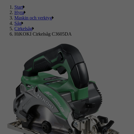
Start
Hyra
Maskin och verktyg
Såg
Cirkelsåg
HiKOKI Cirkelsåg C3605DA