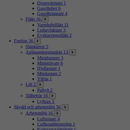
Doppvärmare
1
Gasoltuber
6
Gasolbrännare
4
Fläkt
16
Varmluftsfläkt
11
Luftavfuktare
3
Evakueringsfläkt
2
Fordon
36
Släpkärror
5
Anläggningsmaskin
13
Minidumper
3
Minigrävare
6
Hjullastare
1
Minilastare
2
Ytfräs
1
Lift
2
Pallyft
2
Tillbehör
16
Lyftsax
5
Skydd och arbetsmiljö
56
Arbetsmiljö
16
Luftrenare
4
Luftkonditionering
1
Kolmonoxidmätare
1