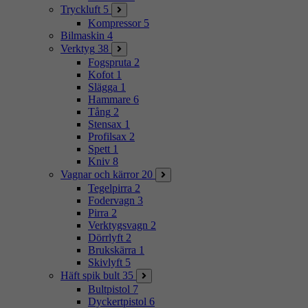
Tryckluft
5
Kompressor
5
Bilmaskin
4
Verktyg
38
Fogspruta
2
Kofot
1
Slägga
1
Hammare
6
Tång
2
Stensax
1
Profilsax
2
Spett
1
Kniv
8
Vagnar och kärror
20
Tegelpirra
2
Fodervagn
3
Pirra
2
Verktygsvagn
2
Dörrlyft
2
Brukskärra
1
Skivlyft
5
Häft spik bult
35
Bultpistol
7
Dyckertpistol
6