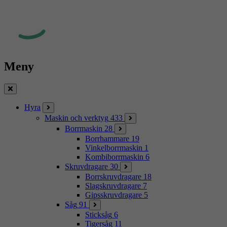
Meny
Stäng
Hyra
Maskin och verktyg
433
Borrmaskin
28
Borrhammare
19
Vinkelborrmaskin
1
Kombiborrmaskin
6
Skruvdragare
30
Borrskruvdragare
18
Slagskruvdragare
7
Gipsskruvdragare
5
Såg
91
Sticksåg
6
Tigersåg
11