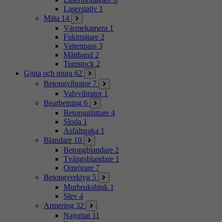
Laserstativ
1
Mäta
14
Värmekamera
1
Fuktmätare
2
Vattenpass
3
Måttband
2
Tumstock
2
Gjuta och mura
62
Betongvibrator
7
Valvvibrator
1
Bearbetning
6
Betongglättare
4
Sloda
1
Asfaltsraka
1
Blandare
10
Betongblandare
2
Tvångsblandare
1
Omrörare
7
Betongverktyg
5
Murbrukshink
1
Slev
4
Armering
32
Najomat
11