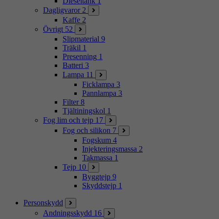
Dieseltank
1
Dagligvaror
2
Kaffe
2
Övrigt
52
Slipmaterial
9
Träkil
1
Presenning
1
Batteri
3
Lampa
11
Ficklampa
3
Pannlampa
3
Filter
8
Tjältiningskol
1
Fog lim och tejp
17
Fog och silikon
7
Fogskum
4
Injekteringsmassa
2
Takmassa
1
Tejp
10
Byggtejp
9
Skyddstejp
1
Personskydd
Andningsskydd
16