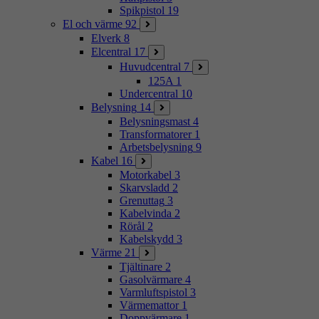
Spikpistol
19
El och värme
92
Elverk
8
Elcentral
17
Huvudcentral
7
125A
1
Undercentral
10
Belysning
14
Belysningsmast
4
Transformatorer
1
Arbetsbelysning
9
Kabel
16
Motorkabel
3
Skarvsladd
2
Grenuttag
3
Kabelvinda
2
Rörål
2
Kabelskydd
3
Värme
21
Tjältinare
2
Gasolvärmare
4
Varmluftspistol
3
Värmemattor
1
Doppvärmare
1