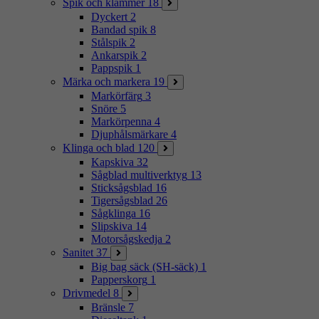
Spik och klammer
18
Dyckert
2
Bandad spik
8
Stålspik
2
Ankarspik
2
Pappspik
1
Märka och markera
19
Markörfärg
3
Snöre
5
Markörpenna
4
Djuphålsmärkare
4
Klinga och blad
120
Kapskiva
32
Sågblad multiverktyg
13
Sticksågsblad
16
Tigersågsblad
26
Sågklinga
16
Slipskiva
14
Motorsågskedja
2
Sanitet
37
Big bag säck (SH-säck)
1
Papperskorg
1
Drivmedel
8
Bränsle
7