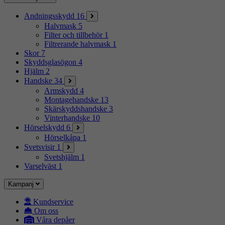
Andningsskydd
16
Halvmask
5
Filter och tillbehör
1
Filtrerande halvmask
1
Skor
7
Skyddsglasögon
4
Hjälm
2
Handske
34
Armskydd
4
Montagehandske
13
Skärskyddshandske
3
Vinterhandske
10
Hörselskydd
6
Hörselkåpa
1
Svetsvisir
1
Svetshjälm
1
Varselväst
1
Kampanj
Kundservice
Om oss
Våra depåer