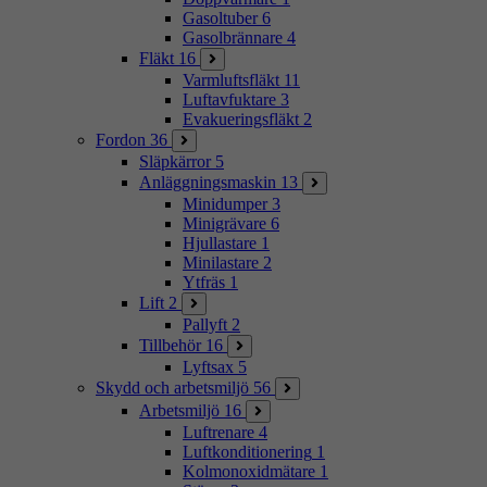
Gasoltuber
6
Gasolbrännare
4
Fläkt
16
Varmluftsfläkt
11
Luftavfuktare
3
Evakueringsfläkt
2
Fordon
36
Släpkärror
5
Anläggningsmaskin
13
Minidumper
3
Minigrävare
6
Hjullastare
1
Minilastare
2
Ytfräs
1
Lift
2
Pallyft
2
Tillbehör
16
Lyftsax
5
Skydd och arbetsmiljö
56
Arbetsmiljö
16
Luftrenare
4
Luftkonditionering
1
Kolmonoxidmätare
1