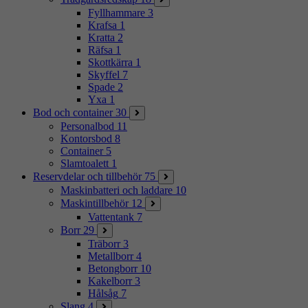
Fyllhammare
3
Krafsa
1
Kratta
2
Räfsa
1
Skottkärra
1
Skyffel
7
Spade
2
Yxa
1
Bod och container
30
Personalbod
11
Kontorsbod
8
Container
5
Slamtoalett
1
Reservdelar och tillbehör
75
Maskinbatteri och laddare
10
Maskintillbehör
12
Vattentank
7
Borr
29
Träborr
3
Metallborr
4
Betongborr
10
Kakelborr
3
Hålsåg
7
Slang
4