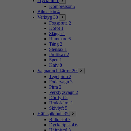
Tryckluft
5
Kompressor
5
Bilmaskin
4
Verktyg
38
Fogspruta
2
Kofot
1
Slägga
1
Hammare
6
Tång
2
Stensax
1
Profilsax
2
Spett
1
Kniv
8
Vagnar och kärror
20
Tegelpirra
2
Fodervagn
3
Pirra
2
Verktygsvagn
2
Dörrlyft
2
Brukskärra
1
Skivlyft
5
Häft spik bult
35
Bultpistol
7
Dyckertpistol
6
Häftpistol
3