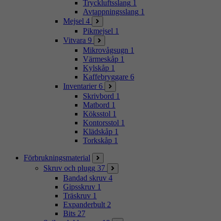
Tryckluftsslang
1
Avtappningsslang
1
Mejsel
4
Pikmejsel
1
Vitvara
9
Mikrovågsugn
1
Värmeskåp
1
Kylskåp
1
Kaffebryggare
6
Inventarier
6
Skrivbord
1
Matbord
1
Köksstol
1
Kontorsstol
1
Klädskåp
1
Torkskåp
1
Förbrukningsmaterial
Skruv och plugg
37
Bandad skruv
4
Gipsskruv
1
Träskruv
1
Expanderbult
2
Bits
27