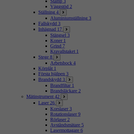
Stämp
3
Väggstöd
2
Ställning
4
Aluminiumställning
3
Fallskydd
3
Inhägnad
17
Stängsel
3
Koner
1
Grind
7
Kravallstaket
1
Stege
8
Arbetsbock
4
Körplåt
1
Första hjälpen
3
Brandskydd
3
Brandfiltar
1
Brandsläckare
2
Mätinstrument
42
Laser
26
Korslaser
3
Rotationslaser
9
Rörlaser
2
Avståndsmätare
5
Lasermottagare
6