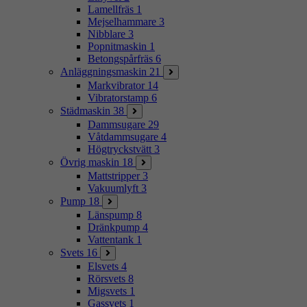
Lamellfräs
1
Mejselhammare
3
Nibblare
3
Popnitmaskin
1
Betongspårfräs
6
Anläggningsmaskin
21
Markvibrator
14
Vibratorstamp
6
Städmaskin
38
Dammsugare
29
Våtdammsugare
4
Högtryckstvätt
3
Övrig maskin
18
Mattstripper
3
Vakuumlyft
3
Pump
18
Länspump
8
Dränkpump
4
Vattentank
1
Svets
16
Elsvets
4
Rörsvets
8
Migsvets
1
Gassvets
1