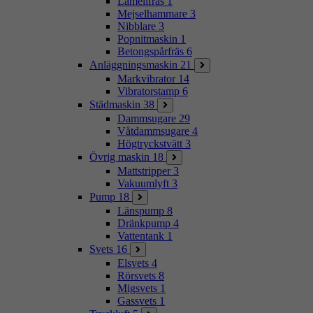
Lamellfräs
1
Mejselhammare
3
Nibblare
3
Popnitmaskin
1
Betongspårfräs
6
Anläggningsmaskin
21
Markvibrator
14
Vibratorstamp
6
Städmaskin
38
Dammsugare
29
Våtdammsugare
4
Högtryckstvätt
3
Övrig maskin
18
Mattstripper
3
Vakuumlyft
3
Pump
18
Länspump
8
Dränkpump
4
Vattentank
1
Svets
16
Elsvets
4
Rörsvets
8
Migsvets
1
Gassvets
1