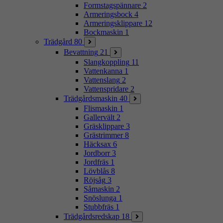
Formstagspännare
2
Armeringsbock
4
Armeringsklippare
12
Bockmaskin
1
Trädgård
80
Bevattning
21
Slangkoppling
11
Vattenkanna
1
Vattenslang
2
Vattenspridare
2
Trädgårdsmaskin
40
Flismaskin
1
Gallervält
2
Gräsklippare
3
Grästrimmer
8
Häcksax
6
Jordborr
3
Jordfräs
1
Lövblås
8
Röjsåg
3
Såmaskin
2
Snöslunga
1
Stubbfräs
1
Trädgårdsredskap
18