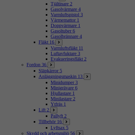
Tjältinare
2
Gasolvärmare
4
Varmluftspistol
3
Värmemattor
1
Doppvärmare
1
Gasoltuber
6
Gasolbrännare
4
Fläkt
16
Varmluftsfläkt
11
Luftavfuktare
3
Evakueringsfläkt
2
Fordon
36
Släpkärror
5
Anläggningsmaskin
13
Minidumper
3
Minigrävare
6
Hjullastare
1
Minilastare
2
Ytfräs
1
Lift
2
Pallyft
2
Tillbehör
16
Lyftsax
5
Skydd och arbetsmiljö
56