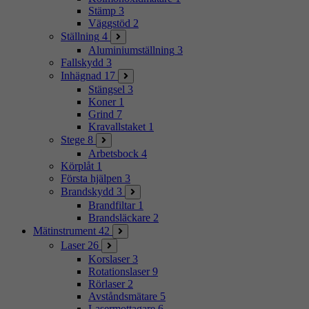
Stämp
3
Väggstöd
2
Ställning
4
Aluminiumställning
3
Fallskydd
3
Inhägnad
17
Stängsel
3
Koner
1
Grind
7
Kravallstaket
1
Stege
8
Arbetsbock
4
Körplåt
1
Första hjälpen
3
Brandskydd
3
Brandfiltar
1
Brandsläckare
2
Mätinstrument
42
Laser
26
Korslaser
3
Rotationslaser
9
Rörlaser
2
Avståndsmätare
5
Lasermottagare
6