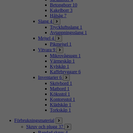
Betongborr
10
Kakelborr
3
Hålsåg
7
Slang
4
Tryckluftsslang
1
Avtappningsslang
1
Mejsel
4
Pikmejsel
1
Vitvara
9
Mikrovågsugn
1
Värmeskåp
1
Kylskåp
1
Kaffebryggare
6
Inventarier
6
Skrivbord
1
Matbord
1
Köksstol
1
Kontorsstol
1
Klädskåp
1
Torkskåp
1
Förbrukningsmaterial
Skruv och plugg
37
Bandad skruv
4