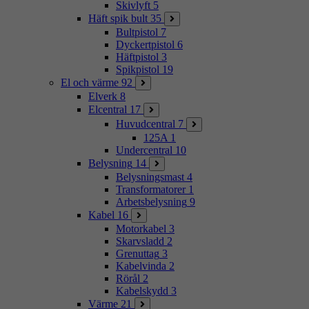
Skivlyft
5
Häft spik bult
35
Bultpistol
7
Dyckertpistol
6
Häftpistol
3
Spikpistol
19
El och värme
92
Elverk
8
Elcentral
17
Huvudcentral
7
125A
1
Undercentral
10
Belysning
14
Belysningsmast
4
Transformatorer
1
Arbetsbelysning
9
Kabel
16
Motorkabel
3
Skarvsladd
2
Grenuttag
3
Kabelvinda
2
Rörål
2
Kabelskydd
3
Värme
21