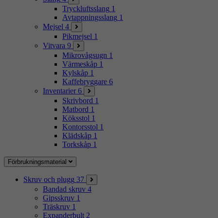
Tryckluftsslang
1
Avtappningsslang
1
Mejsel
4
Pikmejsel
1
Vitvara
9
Mikrovågsugn
1
Värmeskåp
1
Kylskåp
1
Kaffebryggare
6
Inventarier
6
Skrivbord
1
Matbord
1
Köksstol
1
Kontorsstol
1
Klädskåp
1
Torkskåp
1
Förbrukningsmaterial
Skruv och plugg
37
Bandad skruv
4
Gipsskruv
1
Träskruv
1
Expanderbult
2