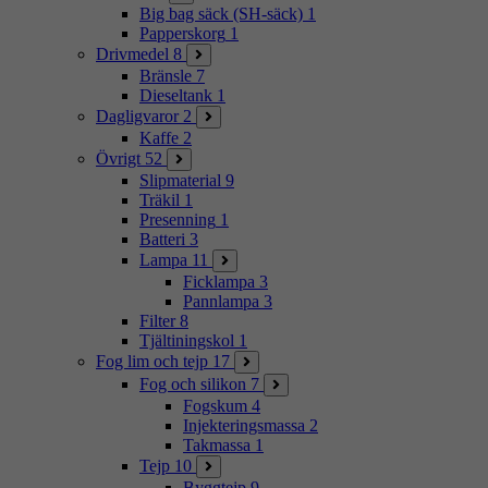
Big bag säck (SH-säck)
1
Papperskorg
1
Drivmedel
8
Bränsle
7
Dieseltank
1
Dagligvaror
2
Kaffe
2
Övrigt
52
Slipmaterial
9
Träkil
1
Presenning
1
Batteri
3
Lampa
11
Ficklampa
3
Pannlampa
3
Filter
8
Tjältiningskol
1
Fog lim och tejp
17
Fog och silikon
7
Fogskum
4
Injekteringsmassa
2
Takmassa
1
Tejp
10
Byggtejp
9