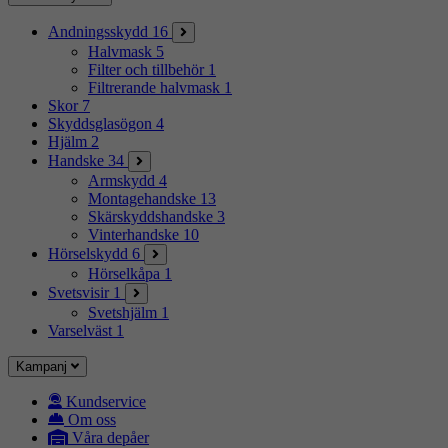
Andningsskydd
16
Halvmask
5
Filter och tillbehör
1
Filtrerande halvmask
1
Skor
7
Skyddsglasögon
4
Hjälm
2
Handske
34
Armskydd
4
Montagehandske
13
Skärskyddshandske
3
Vinterhandske
10
Hörselskydd
6
Hörselkåpa
1
Svetsvisir
1
Svetshjälm
1
Varselväst
1
Kampanj
Kundservice
Om oss
Våra depåer