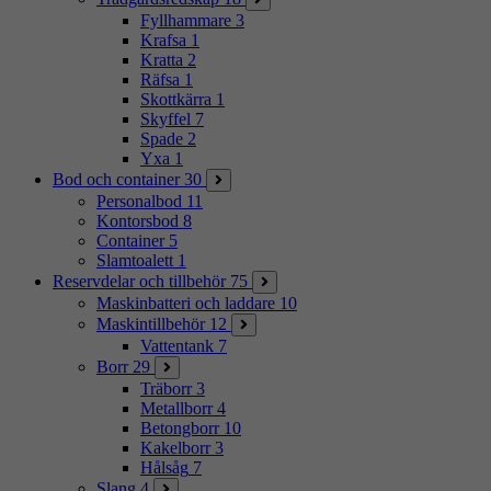
Fyllhammare
3
Krafsa
1
Kratta
2
Räfsa
1
Skottkärra
1
Skyffel
7
Spade
2
Yxa
1
Bod och container
30
Personalbod
11
Kontorsbod
8
Container
5
Slamtoalett
1
Reservdelar och tillbehör
75
Maskinbatteri och laddare
10
Maskintillbehör
12
Vattentank
7
Borr
29
Träborr
3
Metallborr
4
Betongborr
10
Kakelborr
3
Hålsåg
7
Slang
4