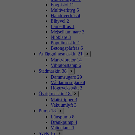
Fogpistol
11
Multiverktyg
5
Handöverfräs
4
Elhyvel
2
Lamellfräs
1
Mejselhammare
3
Nibblare
3
Popnitmaskin
1
Betongspårfräs
6
Anläggningsmaskin
21
Markvibrator
14
Vibratorstamp
6
Städmaskin
38
Dammsugare
29
Våtdammsugare
4
Högtryckstvätt
3
Övrig maskin
18
Mattstripper
3
Vakuumlyft
3
Pump
18
Länspump
8
Dränkpump
4
Vattentank
1
Svets
16