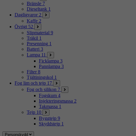
Bränsle
7
Dieseltank
1
Dagligvaror
2
Kaffe
2
Övrigt
52
Slipmaterial
9
Träkil
1
Presenning
1
Batteri
3
Lampa
11
Ficklampa
3
Pannlampa
3
Filter
8
Tjältiningskol
1
Fog lim och tejp
17
Fog och silikon
7
Fogskum
4
Injekteringsmassa
2
Takmassa
1
Tejp
10
Byggtejp
9
Skyddstejp
1
Personskydd