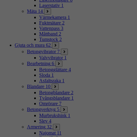
Laserstativ
1
Mäta
14
Värmekamera
1
Fuktmätare
2
Vattenpass
3
Måttband
2
Tumstock
2
Gjuta och mura
62
Betongvibrator
7
Valvvibrator
1
Bearbetning
6
Betongglättare
4
Sloda
1
Asfaltsraka
1
Blandare
10
Betongblandare
2
Tvångsblandare
1
Omrörare
7
Betongverktyg
5
Murbrukshink
1
Slev
4
Armering
32
Najomat
11