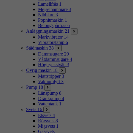
Lamellfräs
1
Mejselhammare
3
Nibblare
3
Popnitmaskin
1
Betongspårfräs
6
Anläggningsmaskin
21
Markvibrator
14
Vibratorstamp
6
Städmaskin
38
Dammsugare
29
Våtdammsugare
4
Högtryckstvätt
3
Övrig maskin
18
Mattstripper
3
Vakuumlyft
3
Pump
18
Länspump
8
Dränkpump
4
Vattentank
1
Svets
16
Elsvets
4
Rörsvets
8
Migsvets
1
Gassvets
1