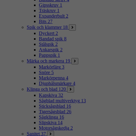
Gipsskruv
1
Träskruv
1
Expanderbult
2
Bits
27
Spik och klammer
18
Dyckert
2
Bandad spik
8
Stålspik
2
Ankarspik
2
Pappspik
1
Märka och markera
19
Markörfärg
3
Snöre
5
Markörpenna
4
Djuphålsmärkare
4
Klinga och blad
120
Kapskiva
32
Sågblad multiverktyg
13
Sticksågsblad
16
Tigersågsblad
26
Sågklinga
16
Slipskiva
14
Motorsågskedja
2
Sanitet
37