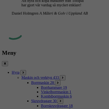
Att hyra och köpa maskiner från Toolpal
har gjort vår vardag så mycket enklare!
Daniel Holmgren
A Måleri & Golv i Uppland AB
Meny
Stäng
Hyra
Maskin och verktyg
433
Borrmaskin
28
Borrhammare
19
Vinkelborrmaskin
1
Kombiborrmaskin
6
Skruvdragare
30
Borrskruvdragare
18