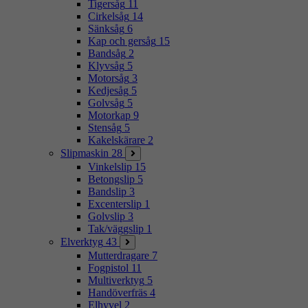
Tigersåg
11
Cirkelsåg
14
Sänksåg
6
Kap och gersåg
15
Bandsåg
2
Klyvsåg
5
Motorsåg
3
Kedjesåg
5
Golvsåg
5
Motorkap
9
Stensåg
5
Kakelskärare
2
Slipmaskin
28
Vinkelslip
15
Betongslip
5
Bandslip
3
Excenterslip
1
Golvslip
3
Tak/väggslip
1
Elverktyg
43
Mutterdragare
7
Fogpistol
11
Multiverktyg
5
Handöverfräs
4
Elhyvel
2