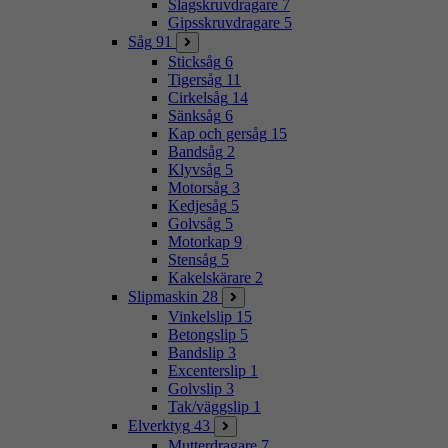
Slagskruvdragare
7
Gipsskruvdragare
5
Såg
91
Sticksåg
6
Tigersåg
11
Cirkelsåg
14
Sänksåg
6
Kap och gersåg
15
Bandsåg
2
Klyvsåg
5
Motorsåg
3
Kedjesåg
5
Golvsåg
5
Motorkap
9
Stensåg
5
Kakelskärare
2
Slipmaskin
28
Vinkelslip
15
Betongslip
5
Bandslip
3
Excenterslip
1
Golvslip
3
Tak/väggslip
1
Elverktyg
43
Mutterdragare
7