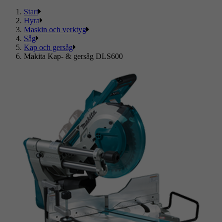
Start
Hyra
Maskin och verktyg
Såg
Kap och gersåg
Makita Kap- & gersåg DLS600