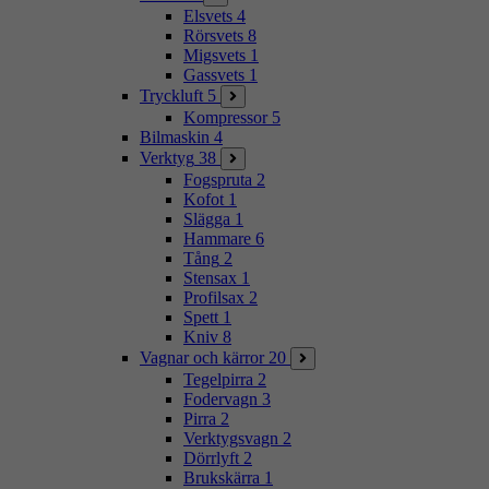
Elsvets
4
Rörsvets
8
Migsvets
1
Gassvets
1
Tryckluft
5
Kompressor
5
Bilmaskin
4
Verktyg
38
Fogspruta
2
Kofot
1
Slägga
1
Hammare
6
Tång
2
Stensax
1
Profilsax
2
Spett
1
Kniv
8
Vagnar och kärror
20
Tegelpirra
2
Fodervagn
3
Pirra
2
Verktygsvagn
2
Dörrlyft
2
Brukskärra
1