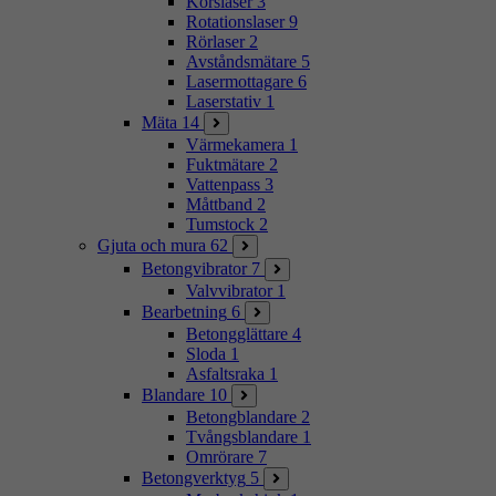
Korslaser
3
Rotationslaser
9
Rörlaser
2
Avståndsmätare
5
Lasermottagare
6
Laserstativ
1
Mäta
14
Värmekamera
1
Fuktmätare
2
Vattenpass
3
Måttband
2
Tumstock
2
Gjuta och mura
62
Betongvibrator
7
Valvvibrator
1
Bearbetning
6
Betongglättare
4
Sloda
1
Asfaltsraka
1
Blandare
10
Betongblandare
2
Tvångsblandare
1
Omrörare
7
Betongverktyg
5