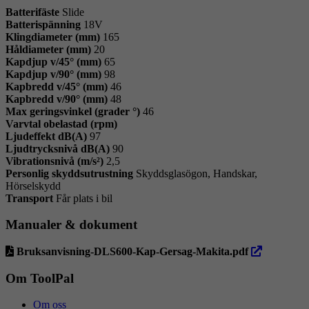
Batterifäste
Slide
Batterispänning
18V
Klingdiameter (mm)
165
Håldiameter (mm)
20
Kapdjup v/45° (mm)
65
Kapdjup v/90° (mm)
98
Kapbredd v/45° (mm)
46
Kapbredd v/90° (mm)
48
Max geringsvinkel (grader °)
46
Varvtal obelastad (rpm)
Ljudeffekt dB(A)
97
Ljudtrycksnivå dB(A)
90
Vibrationsnivå (m/s²)
2,5
Personlig skyddsutrustning
Skyddsglasögon, Handskar,
Hörselskydd
Transport
Får plats i bil
Manualer & dokument
öppna
Bruksanvisning-DLS600-Kap-Gersag-Makita.pdf
i
ny
Om ToolPal
flik
Om oss