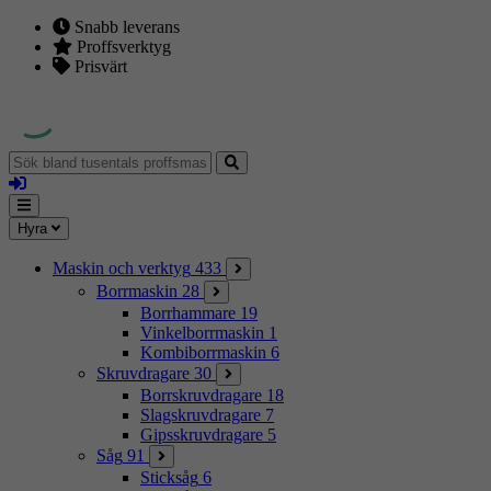
Snabb leverans
Proffsverktyg
Prisvärt
Sök
bland
Logga
tusentals
in
proffsmaskiner
Mina
Meny
Hyra
sidor
Maskin och verktyg
433
Borrmaskin
28
Borrhammare
19
Vinkelborrmaskin
1
Kombiborrmaskin
6
Skruvdragare
30
Borrskruvdragare
18
Slagskruvdragare
7
Gipsskruvdragare
5
Såg
91
Sticksåg
6