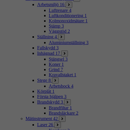
Arbetsmiljö
16
Luftrenare
4
Luftkonditionering
1
Kolmonoxidmätare
1
Stämp
3
Väggstöd
2
Ställning
4
Aluminiumställning
3
Fallskydd
3
Inhägnad
17
Stängsel
3
Koner
1
Grind
7
Kravallstaket
1
Stege
8
Arbetsbock
4
Körplåt
1
Första hjälpen
3
Brandskydd
3
Brandfiltar
1
Brandsläckare
2
Mätinstrument
42
Laser
26