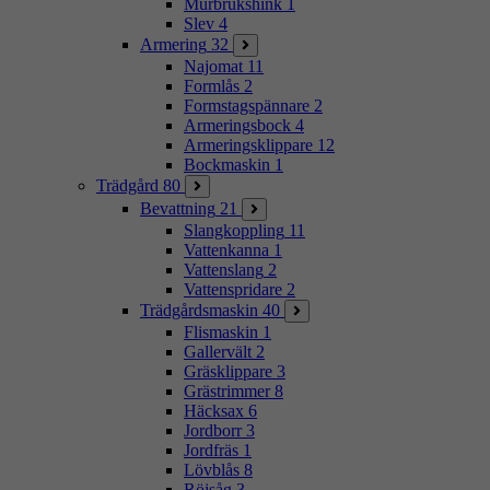
Murbrukshink
1
Slev
4
Armering
32
Najomat
11
Formlås
2
Formstagspännare
2
Armeringsbock
4
Armeringsklippare
12
Bockmaskin
1
Trädgård
80
Bevattning
21
Slangkoppling
11
Vattenkanna
1
Vattenslang
2
Vattenspridare
2
Trädgårdsmaskin
40
Flismaskin
1
Gallervält
2
Gräsklippare
3
Grästrimmer
8
Häcksax
6
Jordborr
3
Jordfräs
1
Lövblås
8
Röjsåg
3