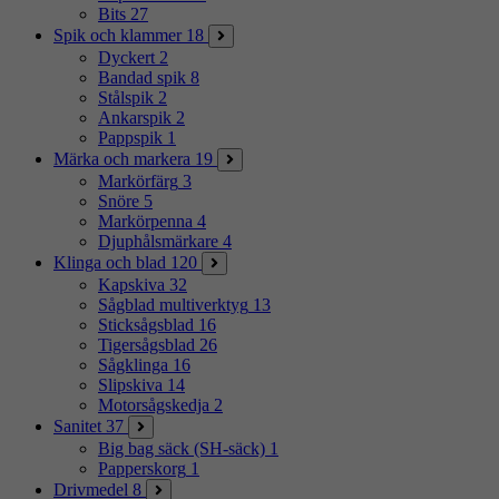
Bits
27
Spik och klammer
18
Dyckert
2
Bandad spik
8
Stålspik
2
Ankarspik
2
Pappspik
1
Märka och markera
19
Markörfärg
3
Snöre
5
Markörpenna
4
Djuphålsmärkare
4
Klinga och blad
120
Kapskiva
32
Sågblad multiverktyg
13
Sticksågsblad
16
Tigersågsblad
26
Sågklinga
16
Slipskiva
14
Motorsågskedja
2
Sanitet
37
Big bag säck (SH-säck)
1
Papperskorg
1
Drivmedel
8