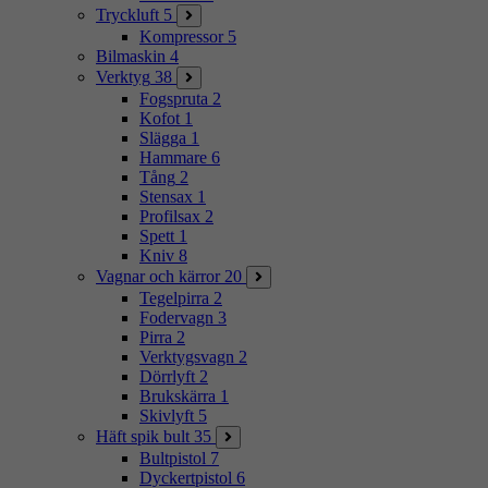
Tryckluft
5
Kompressor
5
Bilmaskin
4
Verktyg
38
Fogspruta
2
Kofot
1
Slägga
1
Hammare
6
Tång
2
Stensax
1
Profilsax
2
Spett
1
Kniv
8
Vagnar och kärror
20
Tegelpirra
2
Fodervagn
3
Pirra
2
Verktygsvagn
2
Dörrlyft
2
Brukskärra
1
Skivlyft
5
Häft spik bult
35
Bultpistol
7
Dyckertpistol
6