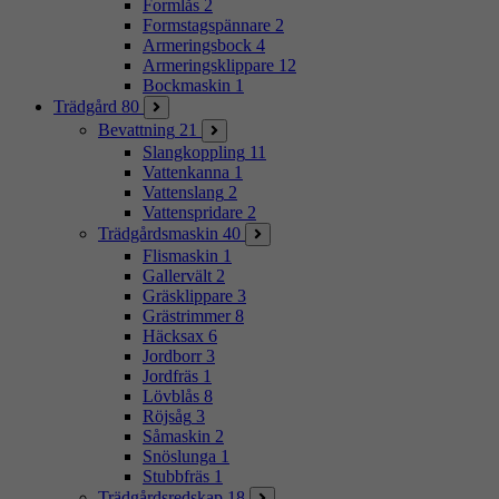
Formlås
2
Formstagspännare
2
Armeringsbock
4
Armeringsklippare
12
Bockmaskin
1
Trädgård
80
Bevattning
21
Slangkoppling
11
Vattenkanna
1
Vattenslang
2
Vattenspridare
2
Trädgårdsmaskin
40
Flismaskin
1
Gallervält
2
Gräsklippare
3
Grästrimmer
8
Häcksax
6
Jordborr
3
Jordfräs
1
Lövblås
8
Röjsåg
3
Såmaskin
2
Snöslunga
1
Stubbfräs
1
Trädgårdsredskap
18