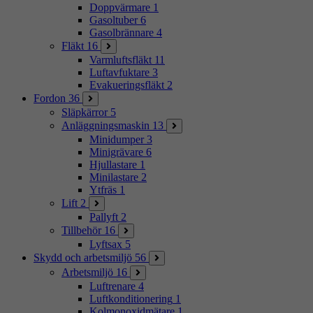
Doppvärmare
1
Gasoltuber
6
Gasolbrännare
4
Fläkt
16
Varmluftsfläkt
11
Luftavfuktare
3
Evakueringsfläkt
2
Fordon
36
Släpkärror
5
Anläggningsmaskin
13
Minidumper
3
Minigrävare
6
Hjullastare
1
Minilastare
2
Ytfräs
1
Lift
2
Pallyft
2
Tillbehör
16
Lyftsax
5
Skydd och arbetsmiljö
56
Arbetsmiljö
16
Luftrenare
4
Luftkonditionering
1
Kolmonoxidmätare
1