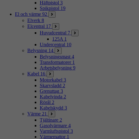
Häftpistol
3
Spikpistol
19
El och värme
92
Elverk
8
Elcentral
17
Huvudcentral
7
125A
1
Undercentral
10
Belysning
14
Belysningsmast
4
Transformatorer
1
Arbetsbelysning
9
Kabel
16
Motorkabel
3
Skarvsladd
2
Grenuttag
3
Kabelvinda
2
Rörål
2
Kabelskydd
3
Värme
21
Tjältinare
2
Gasolvärmare
4
Varmluftspistol
3
Värmemattor
1