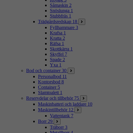
Såmaskin
2
Snöslunga
1
Stubbfräs
1
Trädgårdsredskap
18
Fyllhammare
3
Krafsa
1
Kratta
2
Räfsa
1
Skottkärra
1
Skyffel
7
Spade
2
Yxa
1
Bod och container
30
Personalbod
11
Kontorsbod
8
Container
5
Slamtoalett
1
Reservdelar och tillbehör
75
Maskinbatteri och laddare
10
Maskintillbehör
12
Vattentank
7
Borr
29
Träborr
3
Metallborr
4