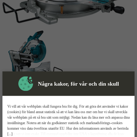
Några kakor, för vår och din skull
Skyddsutrustning
Vi vill att vår webbplats skall fungera bra för dig. För att göra det använder vi kakor
(cookies) för bland annat statistik så att vi kan lära oss mer om hur vi skall utveckla
Kap- & gersåg
Mer information
vår webbplats på ett så bra sätt som möjligt. Nedan kan du läsa mer och anpassa dina
inställningar. Notera att när du godkänner statistik och marknadsförings-cookies
kommer viss data överföras utanför EU. Hur den informationen används av berörda
Makita DLS600
[...]
bolag vet vi inte exakt. Till exempel uppfyller inte USA:s lagstiftning alla de krav