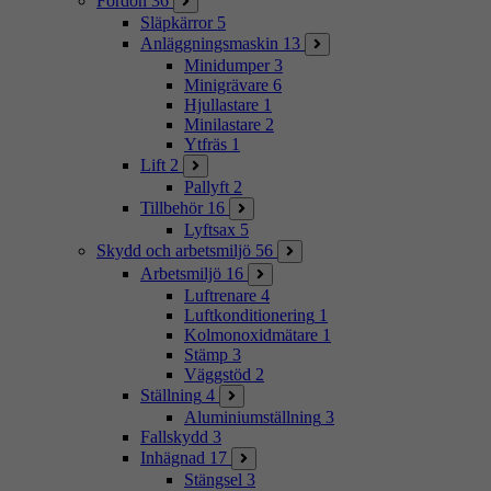
Fordon
36
Släpkärror
5
Anläggningsmaskin
13
Minidumper
3
Minigrävare
6
Hjullastare
1
Minilastare
2
Ytfräs
1
Lift
2
Pallyft
2
Tillbehör
16
Lyftsax
5
Skydd och arbetsmiljö
56
Arbetsmiljö
16
Luftrenare
4
Luftkonditionering
1
Kolmonoxidmätare
1
Stämp
3
Väggstöd
2
Ställning
4
Aluminiumställning
3
Fallskydd
3
Inhägnad
17
Stängsel
3