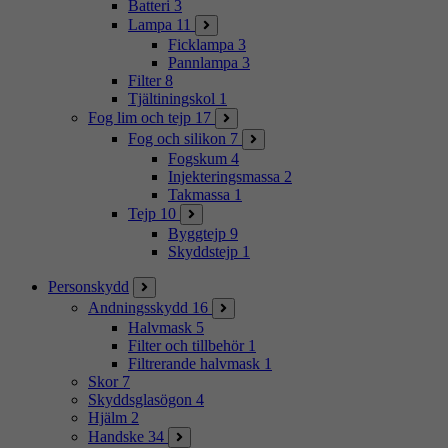
Batteri
3
Lampa
11
Ficklampa
3
Pannlampa
3
Filter
8
Tjältiningskol
1
Fog lim och tejp
17
Fog och silikon
7
Fogskum
4
Injekteringsmassa
2
Takmassa
1
Tejp
10
Byggtejp
9
Skyddstejp
1
Personskydd
Andningsskydd
16
Halvmask
5
Filter och tillbehör
1
Filtrerande halvmask
1
Skor
7
Skyddsglasögon
4
Hjälm
2
Handske
34