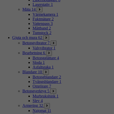
Laserstativ
1
Mäta
14
Värmekamera
1
Fuktmätare
2
Vattenpass
3
Måttband
2
Tumstock
2
Gjuta och mura
62
Betongvibrator
7
Valvvibrator
1
Bearbetning
6
Betongglättare
4
Sloda
1
Asfaltsraka
1
Blandare
10
Betongblandare
2
Tvångsblandare
1
Omrörare
7
Betongverktyg
5
Murbrukshink
1
Slev
4
Armering
32
Najomat
11