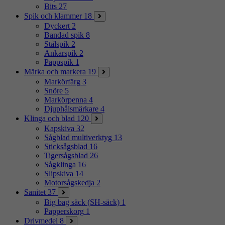
Bits
27
Spik och klammer
18
Dyckert
2
Bandad spik
8
Stålspik
2
Ankarspik
2
Pappspik
1
Märka och markera
19
Markörfärg
3
Snöre
5
Markörpenna
4
Djuphålsmärkare
4
Klinga och blad
120
Kapskiva
32
Sågblad multiverktyg
13
Sticksågsblad
16
Tigersågsblad
26
Sågklinga
16
Slipskiva
14
Motorsågskedja
2
Sanitet
37
Big bag säck (SH-säck)
1
Papperskorg
1
Drivmedel
8