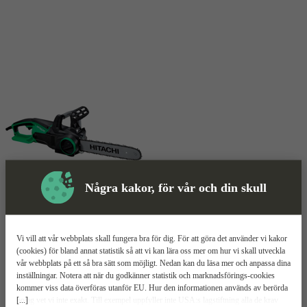
Några kakor, för vår och din skull
Skyddsutrustning
Vi vill att vår webbplats skall fungera bra för dig. För att göra det använder vi kakor
Elkedjesåg
Mer information
(cookies) för bland annat statistik så att vi kan lära oss mer om hur vi skall utveckla
vår webbplats på ett så bra sätt som möjligt. Nedan kan du läsa mer och anpassa dina
inställningar. Notera att när du godkänner statistik och marknadsförings-cookies
Hitachi CS35Y
kommer viss data överföras utanför EU. Hur den informationen används av berörda
[...]
bolag vet vi inte exakt. Till exempel uppfyller inte USA:s lagstiftning alla de krav