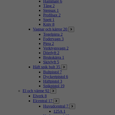
Hammare
6
Tång
2
Stensax
1
Profilsax
2
Spett
1
Kniv
8
Vagnar och kärror
20
Tegelpirra
2
Fodervagn
3
Pirra
2
Verktygsvagn
2
Dörrlyft
2
Brukskärra
1
Skivlyft
5
Häft spik bult
35
Bultpistol
7
Dyckertpistol
6
Häftpistol
3
Spikpistol
19
El och värme
92
Elverk
8
Elcentral
17
Huvudcentral
7
125A
1