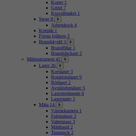
Koner
1
Grind
7
Kravallstaket
1
Stege
8
Arbetsbock
4
Körplåt
1
Första hjälpen
3
Brandskydd
3
Brandfiltar
1
Brandsläckare
2
Mätinstrument
42
Laser
26
Korslaser
3
Rotationslaser
9
Rörlaser
2
Avståndsmätare
5
Lasermottagare
6
Laserstativ
1
Mäta
14
Värmekamera
1
Fuktmätare
2
Vattenpass
3
Måttband
2
Tumstock
2