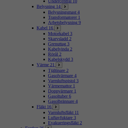
Undercentral
10
Belysning
14
Belysningsmast
4
Transformatorer
1
Arbetsbelysning
9
Kabel
16
Motorkabel
3
Skarvsladd
2
Grenuttag
3
Kabelvinda
2
Rörål
2
Kabelskydd
3
Värme
21
Tjältinare
2
Gasolvärmare
4
Varmluftspistol
3
Värmemattor
1
Doppvärmare
1
Gasoltuber
6
Gasolbrännare
4
Fläkt
16
Varmluftsfläkt
11
Luftavfuktare
3
Evakueringsfläkt
2