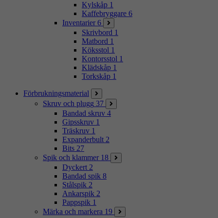
Kylskåp
1
Kaffebryggare
6
Inventarier
6
Skrivbord
1
Matbord
1
Köksstol
1
Kontorsstol
1
Klädskåp
1
Torkskåp
1
Förbrukningsmaterial
Skruv och plugg
37
Bandad skruv
4
Gipsskruv
1
Träskruv
1
Expanderbult
2
Bits
27
Spik och klammer
18
Dyckert
2
Bandad spik
8
Stålspik
2
Ankarspik
2
Pappspik
1
Märka och markera
19