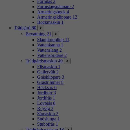
Formlås
2
Formstagspännare
2
Armeringsbock
4
Armeringsklippare
12
Bockmaskin
1
Trädgård
80
Bevattning
21
Slangkoppling
11
Vattenkanna
1
Vattenslang
2
Vattenspridare
2
Trädgårdsmaskin
40
Flismaskin
1
Gallervält
2
Gräsklippare
3
Grästrimmer
8
Häcksax
6
Jordborr
3
Jordfräs
1
Lövblås
8
Röjsåg
3
Såmaskin
2
Snöslunga
1
Stubbfräs
1
Trädgårdsredskap
18