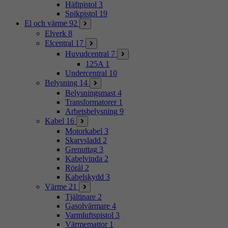
Häftpistol
3
Spikpistol
19
El och värme
92
Elverk
8
Elcentral
17
Huvudcentral
7
125A
1
Undercentral
10
Belysning
14
Belysningsmast
4
Transformatorer
1
Arbetsbelysning
9
Kabel
16
Motorkabel
3
Skarvsladd
2
Grenuttag
3
Kabelvinda
2
Rörål
2
Kabelskydd
3
Värme
21
Tjältinare
2
Gasolvärmare
4
Varmluftspistol
3
Värmemattor
1