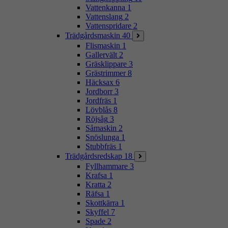
Vattenkanna
1
Vattenslang
2
Vattenspridare
2
Trädgårdsmaskin
40
Flismaskin
1
Gallervält
2
Gräsklippare
3
Grästrimmer
8
Häcksax
6
Jordborr
3
Jordfräs
1
Lövblås
8
Röjsåg
3
Såmaskin
2
Snöslunga
1
Stubbfräs
1
Trädgårdsredskap
18
Fyllhammare
3
Krafsa
1
Kratta
2
Räfsa
1
Skottkärra
1
Skyffel
7
Spade
2