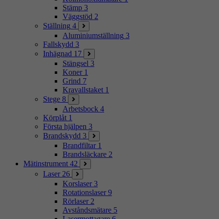
Stämp
3
Väggstöd
2
Ställning
4
Aluminiumställning
3
Fallskydd
3
Inhägnad
17
Stängsel
3
Koner
1
Grind
7
Kravallstaket
1
Stege
8
Arbetsbock
4
Körplåt
1
Första hjälpen
3
Brandskydd
3
Brandfiltar
1
Brandsläckare
2
Mätinstrument
42
Laser
26
Korslaser
3
Rotationslaser
9
Rörlaser
2
Avståndsmätare
5
Lasermottagare
6