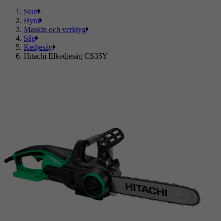
Start
Hyra
Maskin och verktyg
Såg
Kedjesåg
Hitachi Elkedjesåg CS35Y