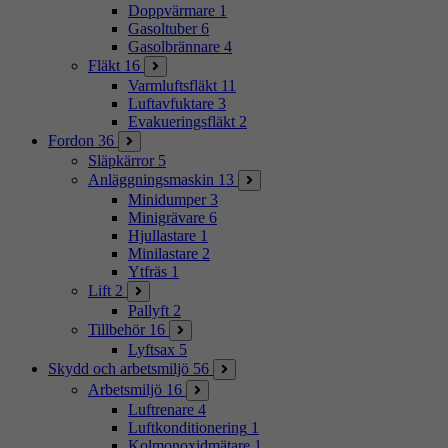
Doppvärmare
1
Gasoltuber
6
Gasolbrännare
4
Fläkt
16
Varmluftsfläkt
11
Luftavfuktare
3
Evakueringsfläkt
2
Fordon
36
Släpkärror
5
Anläggningsmaskin
13
Minidumper
3
Minigrävare
6
Hjullastare
1
Minilastare
2
Ytfräs
1
Lift
2
Pallyft
2
Tillbehör
16
Lyftsax
5
Skydd och arbetsmiljö
56
Arbetsmiljö
16
Luftrenare
4
Luftkonditionering
1
Kolmonoxidmätare
1