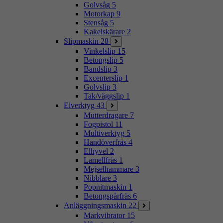
Golvsåg
5
Motorkap
9
Stensåg
5
Kakelskärare
2
Slipmaskin
28
Vinkelslip
15
Betongslip
5
Bandslip
3
Excenterslip
1
Golvslip
3
Tak/väggslip
1
Elverktyg
43
Mutterdragare
7
Fogpistol
11
Multiverktyg
5
Handöverfräs
4
Elhyvel
2
Lamellfräs
1
Mejselhammare
3
Nibblare
3
Popnitmaskin
1
Betongspårfräs
6
Anläggningsmaskin
22
Markvibrator
15