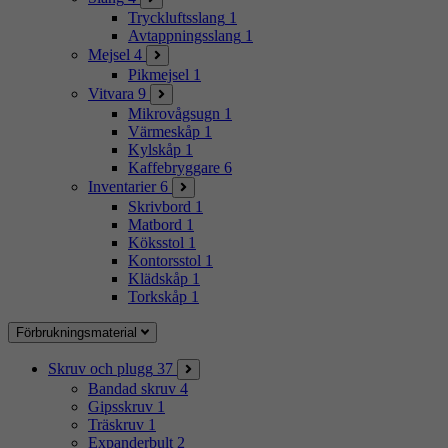
Tryckluftsslang
1
Avtappningsslang
1
Mejsel
4
Pikmejsel
1
Vitvara
9
Mikrovågsugn
1
Värmeskåp
1
Kylskåp
1
Kaffebryggare
6
Inventarier
6
Skrivbord
1
Matbord
1
Köksstol
1
Kontorsstol
1
Klädskåp
1
Torkskåp
1
Förbrukningsmaterial
Skruv och plugg
37
Bandad skruv
4
Gipsskruv
1
Träskruv
1
Expanderbult
2