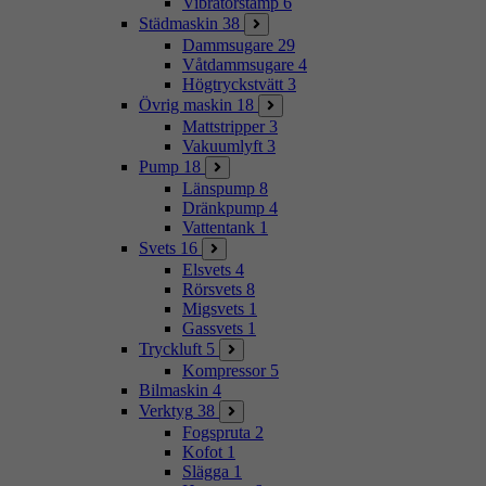
Vibratorstamp
6
Städmaskin
38
Dammsugare
29
Våtdammsugare
4
Högtryckstvätt
3
Övrig maskin
18
Mattstripper
3
Vakuumlyft
3
Pump
18
Länspump
8
Dränkpump
4
Vattentank
1
Svets
16
Elsvets
4
Rörsvets
8
Migsvets
1
Gassvets
1
Tryckluft
5
Kompressor
5
Bilmaskin
4
Verktyg
38
Fogspruta
2
Kofot
1
Slägga
1