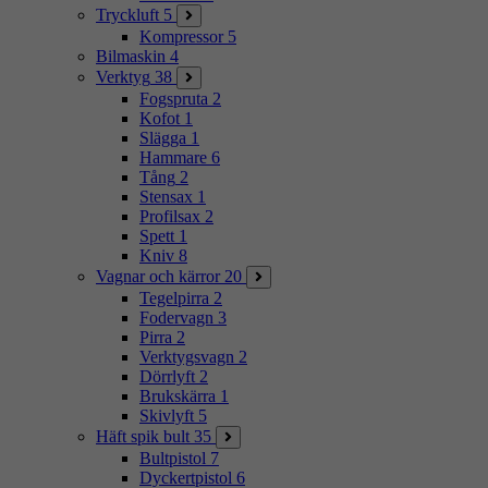
Tryckluft
5
Kompressor
5
Bilmaskin
4
Verktyg
38
Fogspruta
2
Kofot
1
Slägga
1
Hammare
6
Tång
2
Stensax
1
Profilsax
2
Spett
1
Kniv
8
Vagnar och kärror
20
Tegelpirra
2
Fodervagn
3
Pirra
2
Verktygsvagn
2
Dörrlyft
2
Brukskärra
1
Skivlyft
5
Häft spik bult
35
Bultpistol
7
Dyckertpistol
6