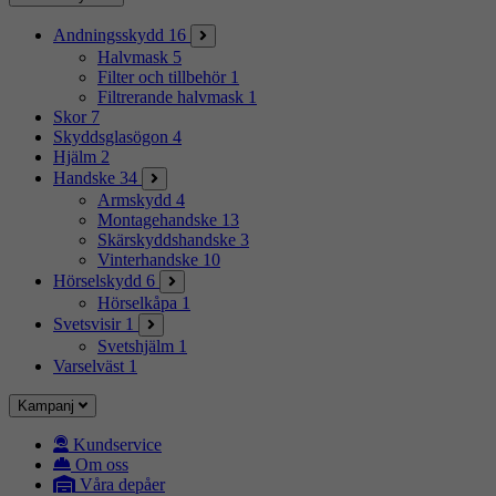
Andningsskydd
16
Halvmask
5
Filter och tillbehör
1
Filtrerande halvmask
1
Skor
7
Skyddsglasögon
4
Hjälm
2
Handske
34
Armskydd
4
Montagehandske
13
Skärskyddshandske
3
Vinterhandske
10
Hörselskydd
6
Hörselkåpa
1
Svetsvisir
1
Svetshjälm
1
Varselväst
1
Kampanj
Kundservice
Om oss
Våra depåer