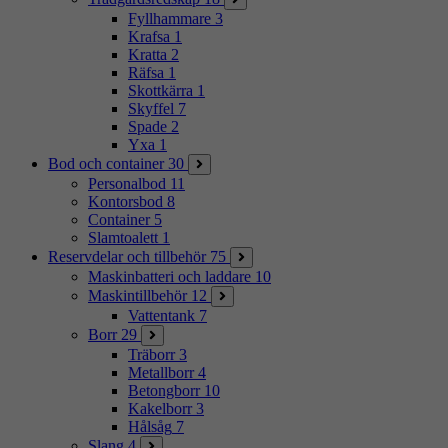
Fyllhammare
3
Krafsa
1
Kratta
2
Räfsa
1
Skottkärra
1
Skyffel
7
Spade
2
Yxa
1
Bod och container
30
Personalbod
11
Kontorsbod
8
Container
5
Slamtoalett
1
Reservdelar och tillbehör
75
Maskinbatteri och laddare
10
Maskintillbehör
12
Vattentank
7
Borr
29
Träborr
3
Metallborr
4
Betongborr
10
Kakelborr
3
Hålsåg
7
Slang
4