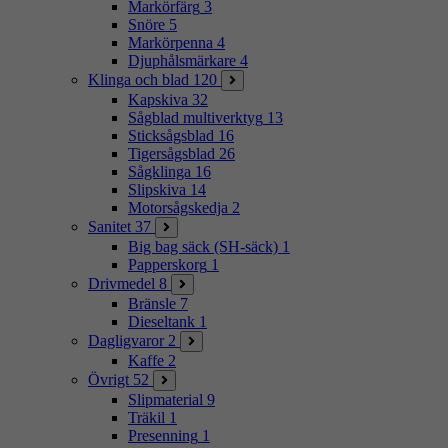
Markörfärg
3
Snöre
5
Markörpenna
4
Djuphålsmärkare
4
Klinga och blad
120
Kapskiva
32
Sågblad multiverktyg
13
Sticksågsblad
16
Tigersågsblad
26
Sågklinga
16
Slipskiva
14
Motorsågskedja
2
Sanitet
37
Big bag säck (SH-säck)
1
Papperskorg
1
Drivmedel
8
Bränsle
7
Dieseltank
1
Dagligvaror
2
Kaffe
2
Övrigt
52
Slipmaterial
9
Träkil
1
Presenning
1