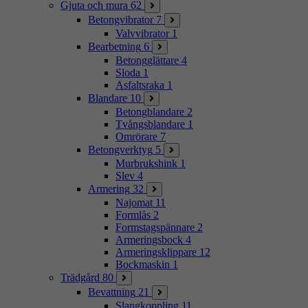
Gjuta och mura
62
Betongvibrator
7
Valvvibrator
1
Bearbetning
6
Betongglättare
4
Sloda
1
Asfaltsraka
1
Blandare
10
Betongblandare
2
Tvångsblandare
1
Omrörare
7
Betongverktyg
5
Murbrukshink
1
Slev
4
Armering
32
Najomat
11
Formlås
2
Formstagspännare
2
Armeringsbock
4
Armeringsklippare
12
Bockmaskin
1
Trädgård
80
Bevattning
21
Slangkoppling
11