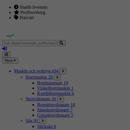
Snabb leverans
Proffsverktyg
Prisvärt
Sök
bland
Logga
tusentals
in
proffsmaskiner
Mina
Meny
Hyra
sidor
Maskin och verktyg
434
Borrmaskin
28
Borrhammare
19
Vinkelborrmaskin
1
Kombiborrmaskin
6
Skruvdragare
30
Borrskruvdragare
18
Slagskruvdragare
7
Gipsskruvdragare
5
Såg
91
Sticksåg
6