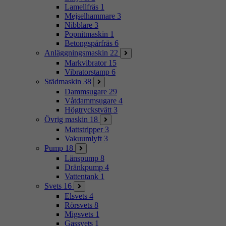
Lamellfräs
1
Mejselhammare
3
Nibblare
3
Popnitmaskin
1
Betongspårfräs
6
Anläggningsmaskin
22
Markvibrator
15
Vibratorstamp
6
Städmaskin
38
Dammsugare
29
Våtdammsugare
4
Högtryckstvätt
3
Övrig maskin
18
Mattstripper
3
Vakuumlyft
3
Pump
18
Länspump
8
Dränkpump
4
Vattentank
1
Svets
16
Elsvets
4
Rörsvets
8
Migsvets
1
Gassvets
1