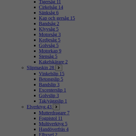
Tigersåg
11
Cirkelsåg
14
Sänksåg
6
Kap och gersåg
15
Bandsåg
2
Klyvsåg
5
Motorsåg
3
Kedjesåg
5
Golvsåg
5
Motorkap
9
Stensåg
5
Kakelskärare
2
Slipmaskin
28
Vinkelslip
15
Betongslip
5
Bandslip
3
Excenterslip
1
Golvslip
3
Tak/väggslip
1
Elverktyg
43
Mutterdragare
7
Fogpistol
11
Multiverktyg
5
Handöverfräs
4
Elhyvel
2