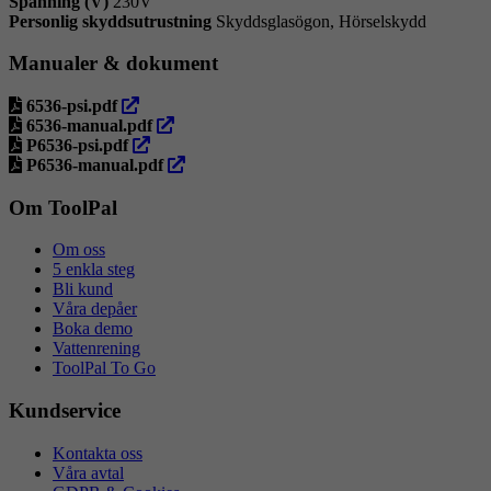
Spänning (V)
230V
Personlig skyddsutrustning
Skyddsglasögon, Hörselskydd
Manualer & dokument
öppna
6536-psi.pdf
i
öppna
6536-manual.pdf
ny
öppna
i
P6536-psi.pdf
flik
i
ny
öppna
P6536-manual.pdf
ny
flik
i
flik
ny
Om ToolPal
flik
Om oss
5 enkla steg
Bli kund
Våra depåer
Boka demo
Vattenrening
ToolPal To Go
Kundservice
Kontakta oss
Våra avtal