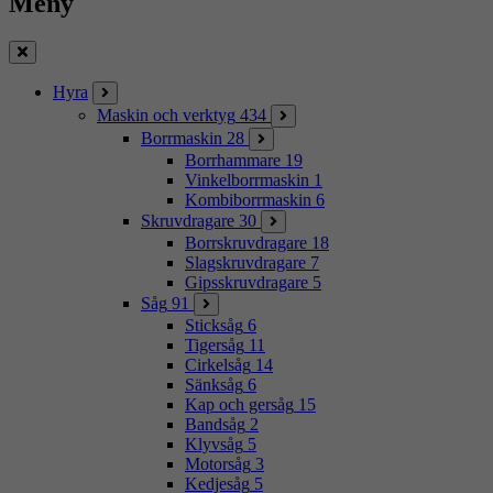
Meny
Stäng
Hyra
Maskin och verktyg
434
Borrmaskin
28
Borrhammare
19
Vinkelborrmaskin
1
Kombiborrmaskin
6
Skruvdragare
30
Borrskruvdragare
18
Slagskruvdragare
7
Gipsskruvdragare
5
Såg
91
Sticksåg
6
Tigersåg
11
Cirkelsåg
14
Sänksåg
6
Kap och gersåg
15
Bandsåg
2
Klyvsåg
5
Motorsåg
3
Kedjesåg
5