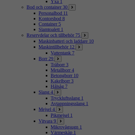
Yxa
1
Bod och container
30
Personalbod
11
Kontorsbod
8
Container
5
Slamtoalett
1
Reservdelar och tillbehör
75
Maskinbatteri och laddare
10
Maskintillbehör
12
Vattentank
7
Borr
29
Träborr
3
Metallborr
4
Betongborr
10
Kakelborr
3
Hålsåg
7
Slang
4
Tryckluftsslang
1
Avtappningsslang
1
Mejsel
4
Pikmejsel
1
Vitvara
9
Mikrovågsugn
1
Värmeskåp
1