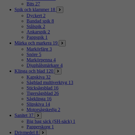
Bits
27
Spik och klammer
18
Dyckert
2
Bandad spik
8
Stålspik
2
Ankarspik
2
Pappspik
1
Märka och markera
19
Markörfärg
3
Snöre
5
Markörpenna
4
Djuphålsmärkare
4
Klinga och blad
120
Kapskiva
32
Sågblad multiverktyg
13
Sticksågsblad
16
Tigersågsblad
26
Sågklinga
16
Slipskiva
14
Motorsågskedja
2
Sanitet
37
Big bag säck (SH-säck)
1
Papperskorg
1
Drivmedel
8