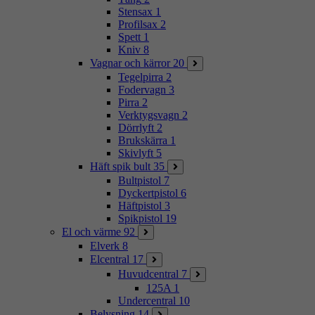
Stensax
1
Profilsax
2
Spett
1
Kniv
8
Vagnar och kärror
20
Tegelpirra
2
Fodervagn
3
Pirra
2
Verktygsvagn
2
Dörrlyft
2
Brukskärra
1
Skivlyft
5
Häft spik bult
35
Bultpistol
7
Dyckertpistol
6
Häftpistol
3
Spikpistol
19
El och värme
92
Elverk
8
Elcentral
17
Huvudcentral
7
125A
1
Undercentral
10
Belysning
14