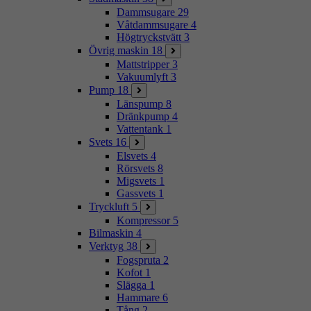
Dammsugare
29
Våtdammsugare
4
Högtryckstvätt
3
Övrig maskin
18
Mattstripper
3
Vakuumlyft
3
Pump
18
Länspump
8
Dränkpump
4
Vattentank
1
Svets
16
Elsvets
4
Rörsvets
8
Migsvets
1
Gassvets
1
Tryckluft
5
Kompressor
5
Bilmaskin
4
Verktyg
38
Fogspruta
2
Kofot
1
Slägga
1
Hammare
6
Tång
2