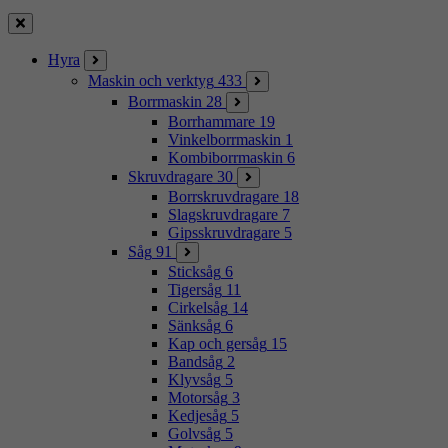
Stäng
Hyra
Maskin och verktyg
433
Borrmaskin
28
Borrhammare
19
Vinkelborrmaskin
1
Kombiborrmaskin
6
Skruvdragare
30
Borrskruvdragare
18
Slagskruvdragare
7
Gipsskruvdragare
5
Såg
91
Sticksåg
6
Tigersåg
11
Cirkelsåg
14
Sänksåg
6
Kap och gersåg
15
Bandsåg
2
Klyvsåg
5
Motorsåg
3
Kedjesåg
5
Golvsåg
5