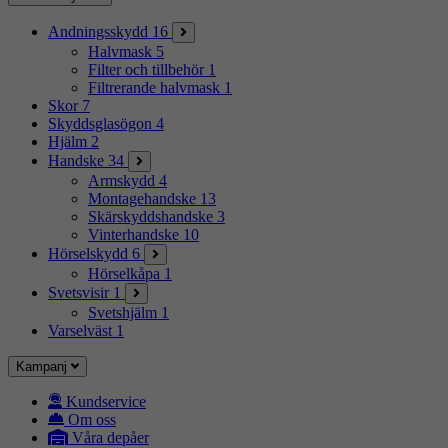
Andningsskydd
16
Halvmask
5
Filter och tillbehör
1
Filtrerande halvmask
1
Skor
7
Skyddsglasögon
4
Hjälm
2
Handske
34
Armskydd
4
Montagehandske
13
Skärskyddshandske
3
Vinterhandske
10
Hörselskydd
6
Hörselkåpa
1
Svetsvisir
1
Svetshjälm
1
Varselväst
1
Kampanj
Kundservice
Om oss
Våra depåer