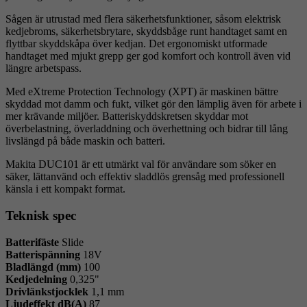
Sågen är utrustad med flera säkerhetsfunktioner, såsom elektrisk
kedjebroms, säkerhetsbrytare, skyddsbåge runt handtaget samt en
flyttbar skyddskåpa över kedjan. Det ergonomiskt utformade
handtaget med mjukt grepp ger god komfort och kontroll även vid
längre arbetspass.
Med eXtreme Protection Technology (XPT) är maskinen bättre
skyddad mot damm och fukt, vilket gör den lämplig även för arbete i
mer krävande miljöer. Batteriskyddskretsen skyddar mot
överbelastning, överladdning och överhettning och bidrar till lång
livslängd på både maskin och batteri.
Makita DUC101 är ett utmärkt val för användare som söker en
säker, lättanvänd och effektiv sladdlös grensåg med professionell
känsla i ett kompakt format.
Teknisk spec
Batterifäste
Slide
Batterispänning
18V
Bladlängd (mm)
100
Kedjedelning
0,325"
Drivlänkstjocklek
1,1 mm
Ljudeffekt dB(A)
87