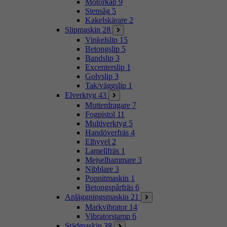
Motorkap
9
Stensåg
5
Kakelskärare
2
Slipmaskin
28
Vinkelslip
15
Betongslip
5
Bandslip
3
Excenterslip
1
Golvslip
3
Tak/väggslip
1
Elverktyg
43
Mutterdragare
7
Fogpistol
11
Multiverktyg
5
Handöverfräs
4
Elhyvel
2
Lamellfräs
1
Mejselhammare
3
Nibblare
3
Popnitmaskin
1
Betongspårfräs
6
Anläggningsmaskin
21
Markvibrator
14
Vibratorstamp
6
Städmaskin
38