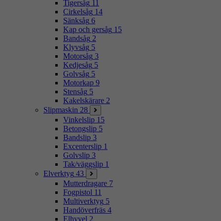
Tigersåg
11
Cirkelsåg
14
Sänksåg
6
Kap och gersåg
15
Bandsåg
2
Klyvsåg
5
Motorsåg
3
Kedjesåg
5
Golvsåg
5
Motorkap
9
Stensåg
5
Kakelskärare
2
Slipmaskin
28
Vinkelslip
15
Betongslip
5
Bandslip
3
Excenterslip
1
Golvslip
3
Tak/väggslip
1
Elverktyg
43
Mutterdragare
7
Fogpistol
11
Multiverktyg
5
Handöverfräs
4
Elhyvel
2