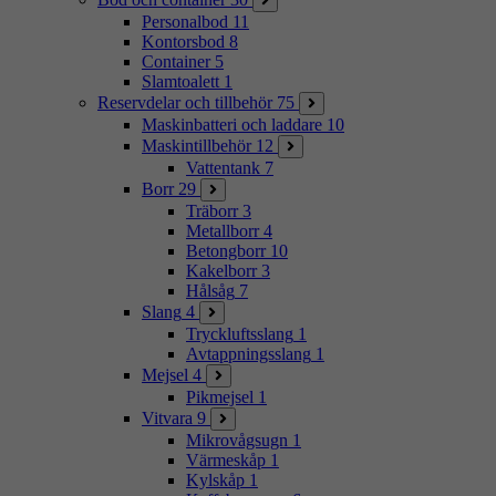
Personalbod
11
Kontorsbod
8
Container
5
Slamtoalett
1
Reservdelar och tillbehör
75
Maskinbatteri och laddare
10
Maskintillbehör
12
Vattentank
7
Borr
29
Träborr
3
Metallborr
4
Betongborr
10
Kakelborr
3
Hålsåg
7
Slang
4
Tryckluftsslang
1
Avtappningsslang
1
Mejsel
4
Pikmejsel
1
Vitvara
9
Mikrovågsugn
1
Värmeskåp
1
Kylskåp
1