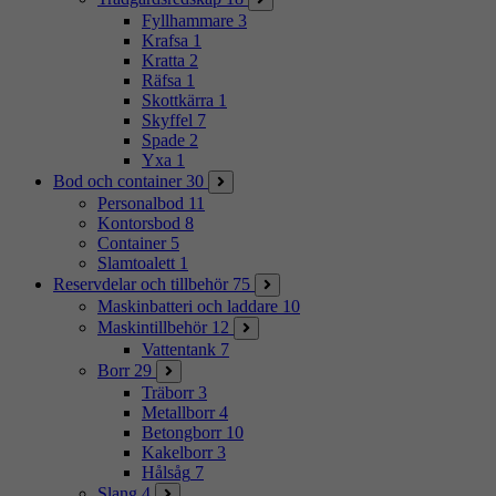
Fyllhammare
3
Krafsa
1
Kratta
2
Räfsa
1
Skottkärra
1
Skyffel
7
Spade
2
Yxa
1
Bod och container
30
Personalbod
11
Kontorsbod
8
Container
5
Slamtoalett
1
Reservdelar och tillbehör
75
Maskinbatteri och laddare
10
Maskintillbehör
12
Vattentank
7
Borr
29
Träborr
3
Metallborr
4
Betongborr
10
Kakelborr
3
Hålsåg
7
Slang
4