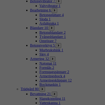
Betongvibrator
7
Valvvibrator
1
Bearbetning
6
Betongglättare
4
Sloda
1
Asfaltsraka
1
Blandare
10
Betongblandare
2
Tvångsblandare
1
Omrörare
7
Betongverktyg
5
Murbrukshink
1
Slev
4
Armering
32
Najomat
11
Formlås
2
Formstagspännare
2
Armeringsbock
4
Armeringsklippare
12
Bockmaskin
1
Trädgård
80
Bevattning
21
Slangkoppling
11
Vattenkanna
1