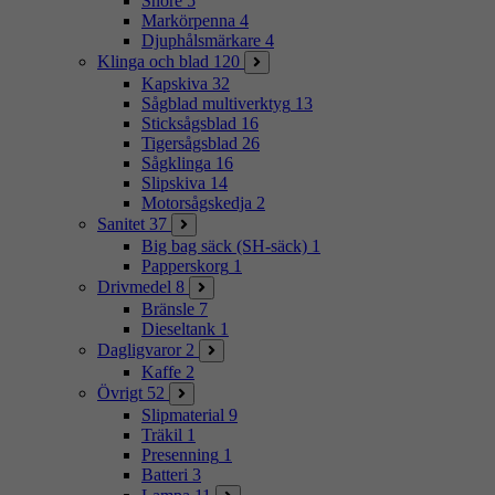
Snöre
5
Markörpenna
4
Djuphålsmärkare
4
Klinga och blad
120
Kapskiva
32
Sågblad multiverktyg
13
Sticksågsblad
16
Tigersågsblad
26
Sågklinga
16
Slipskiva
14
Motorsågskedja
2
Sanitet
37
Big bag säck (SH-säck)
1
Papperskorg
1
Drivmedel
8
Bränsle
7
Dieseltank
1
Dagligvaror
2
Kaffe
2
Övrigt
52
Slipmaterial
9
Träkil
1
Presenning
1
Batteri
3