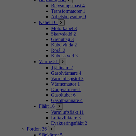
Belysningsmast
4
Transformatorer
1
Arbetsbelysning
9
Kabel
16
Motorkabel
3
Skarvsladd
2
Grenuttag
3
Kabelvinda
2
Rörål
2
Kabelskydd
3
Värme
21
Tjältinare
2
Gasolvärmare
4
Varmluftspistol
3
Värmemattor
1
Doppvärmare
1
Gasoltuber
6
Gasolbrännare
4
Fläkt
16
Varmluftsfläkt
11
Luftavfuktare
3
Evakueringsfläkt
2
Fordon
36
Släpkärror
5