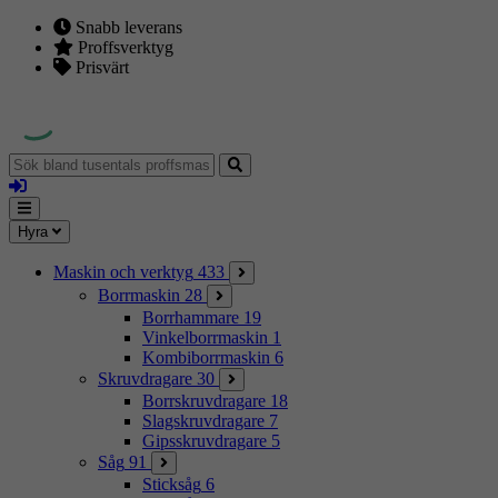
Snabb leverans
Proffsverktyg
Prisvärt
Sök
bland
Logga
tusentals
in
proffsmaskiner
Mina
Meny
Hyra
sidor
Maskin och verktyg
433
Borrmaskin
28
Borrhammare
19
Vinkelborrmaskin
1
Kombiborrmaskin
6
Skruvdragare
30
Borrskruvdragare
18
Slagskruvdragare
7
Gipsskruvdragare
5
Såg
91
Sticksåg
6