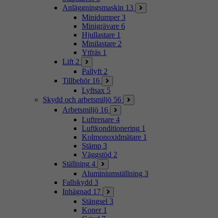
Anläggningsmaskin
13
Minidumper
3
Minigrävare
6
Hjullastare
1
Minilastare
2
Ytfräs
1
Lift
2
Pallyft
2
Tillbehör
16
Lyftsax
5
Skydd och arbetsmiljö
56
Arbetsmiljö
16
Luftrenare
4
Luftkonditionering
1
Kolmonoxidmätare
1
Stämp
3
Väggstöd
2
Ställning
4
Aluminiumställning
3
Fallskydd
3
Inhägnad
17
Stängsel
3
Koner
1