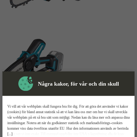
Några kakor, för vår och din skull
Skyddsutrustning
Vi vill att vår webbplats skall fungera bra för dig. För att göra det använder vi kakor
Grensåg
Mer information
(cookies) för bland annat statistik så att vi kan lära oss mer om hur vi skall utveckla
vår webbplats på ett så bra sätt som möjligt. Nedan kan du läsa mer och anpassa dina
inställningar. Notera att när du godkänner statistik och marknadsförings-cookies
Makita DUC101
kommer viss data överföras utanför EU. Hur den informationen används av berörda
[...]
bolag vet vi inte exakt. Till exempel uppfyller inte USA:s lagstiftning alla de krav