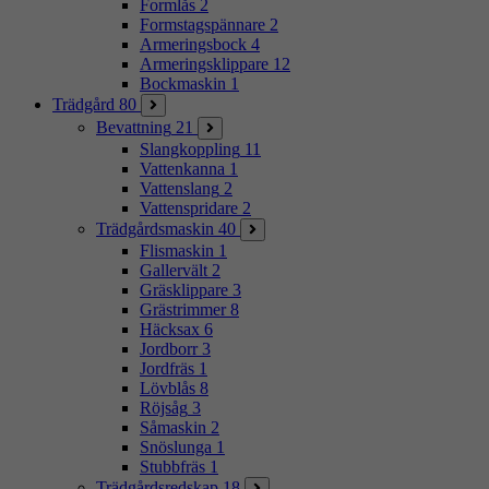
Formlås
2
Formstagspännare
2
Armeringsbock
4
Armeringsklippare
12
Bockmaskin
1
Trädgård
80
Bevattning
21
Slangkoppling
11
Vattenkanna
1
Vattenslang
2
Vattenspridare
2
Trädgårdsmaskin
40
Flismaskin
1
Gallervält
2
Gräsklippare
3
Grästrimmer
8
Häcksax
6
Jordborr
3
Jordfräs
1
Lövblås
8
Röjsåg
3
Såmaskin
2
Snöslunga
1
Stubbfräs
1
Trädgårdsredskap
18