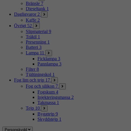
Bränsle
7
Dieseltank
1
Dagligvaror
2
Kaffe
2
Övrigt
52
Slipmaterial
9
Träkil
1
Presenning
1
Batteri
3
Lampa
11
Ficklampa
3
Pannlampa
3
Filter
8
Tjältiningskol
1
Fog lim och tejp
17
Fog och silikon
7
Fogskum
4
Injekteringsmassa
2
Takmassa
1
Tejp
10
Byggtejp
9
Skyddstejp
1
Personskydd