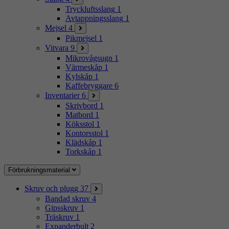
Tryckluftsslang
1
Avtappningsslang
1
Mejsel
4
Pikmejsel
1
Vitvara
9
Mikrovågsugn
1
Värmeskåp
1
Kylskåp
1
Kaffebryggare
6
Inventarier
6
Skrivbord
1
Matbord
1
Köksstol
1
Kontorsstol
1
Klädskåp
1
Torkskåp
1
Förbrukningsmaterial
Skruv och plugg
37
Bandad skruv
4
Gipsskruv
1
Träskruv
1
Expanderbult
2