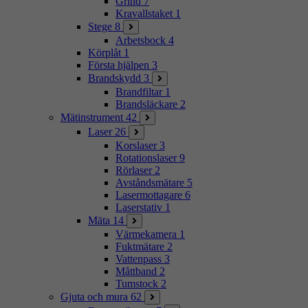
Grind
7
Kravallstaket
1
Stege
8
Arbetsbock
4
Körplåt
1
Första hjälpen
3
Brandskydd
3
Brandfiltar
1
Brandsläckare
2
Mätinstrument
42
Laser
26
Korslaser
3
Rotationslaser
9
Rörlaser
2
Avståndsmätare
5
Lasermottagare
6
Laserstativ
1
Mäta
14
Värmekamera
1
Fuktmätare
2
Vattenpass
3
Måttband
2
Tumstock
2
Gjuta och mura
62