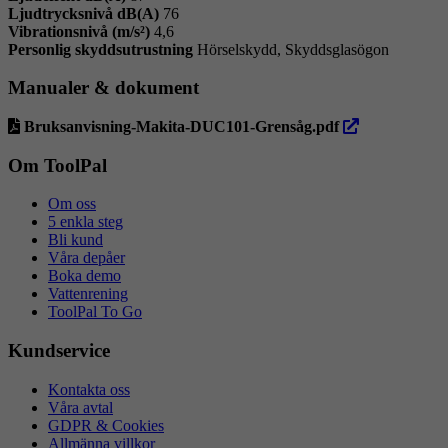
Ljudtrycksnivå dB(A)
76
Vibrationsnivå (m/s²)
4,6
Personlig skyddsutrustning
Hörselskydd, Skyddsglasögon
Manualer & dokument
öppna
Bruksanvisning-Makita-DUC101-Grensåg.pdf
i
ny
Om ToolPal
flik
Om oss
5 enkla steg
Bli kund
Våra depåer
Boka demo
Vattenrening
ToolPal To Go
Kundservice
Kontakta oss
Våra avtal
GDPR & Cookies
Allmänna villkor