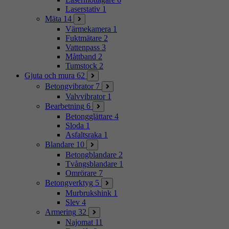
Laserstativ
1
Mäta
14
Värmekamera
1
Fuktmätare
2
Vattenpass
3
Måttband
2
Tumstock
2
Gjuta och mura
62
Betongvibrator
7
Valvvibrator
1
Bearbetning
6
Betongglättare
4
Sloda
1
Asfaltsraka
1
Blandare
10
Betongblandare
2
Tvångsblandare
1
Omrörare
7
Betongverktyg
5
Murbrukshink
1
Slev
4
Armering
32
Najomat
11