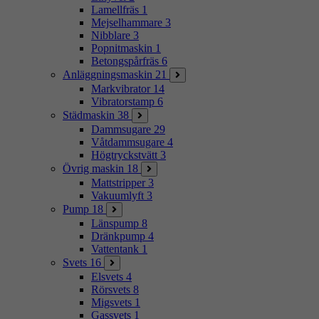
Lamellfräs
1
Mejselhammare
3
Nibblare
3
Popnitmaskin
1
Betongspårfräs
6
Anläggningsmaskin
21
Markvibrator
14
Vibratorstamp
6
Städmaskin
38
Dammsugare
29
Våtdammsugare
4
Högtryckstvätt
3
Övrig maskin
18
Mattstripper
3
Vakuumlyft
3
Pump
18
Länspump
8
Dränkpump
4
Vattentank
1
Svets
16
Elsvets
4
Rörsvets
8
Migsvets
1
Gassvets
1