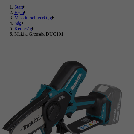
Start
Hyra
Maskin och verktyg
Såg
Kedjesåg
Makita Grensåg DUC101