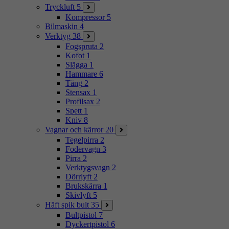
Tryckluft
5
Kompressor
5
Bilmaskin
4
Verktyg
38
Fogspruta
2
Kofot
1
Slägga
1
Hammare
6
Tång
2
Stensax
1
Profilsax
2
Spett
1
Kniv
8
Vagnar och kärror
20
Tegelpirra
2
Fodervagn
3
Pirra
2
Verktygsvagn
2
Dörrlyft
2
Brukskärra
1
Skivlyft
5
Häft spik bult
35
Bultpistol
7
Dyckertpistol
6