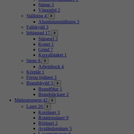
Stämp
3
Väggstöd
2
Ställning
4
Aluminiumställning
3
Fallskydd
3
Inhägnad
17
Stängsel
3
Koner
1
Grind
7
Kravallstaket
1
Stege
8
Arbetsbock
4
Körplåt
1
Första hjälpen
3
Brandskydd
3
Brandfiltar
1
Brandsläckare
2
Mätinstrument
42
Laser
26
Korslaser
3
Rotationslaser
9
Rörlaser
2
Avståndsmätare
5
Lasermottagare
6