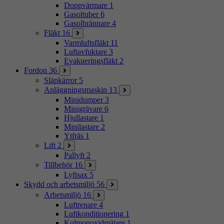
Doppvärmare
1
Gasoltuber
6
Gasolbrännare
4
Fläkt
16
Varmluftsfläkt
11
Luftavfuktare
3
Evakueringsfläkt
2
Fordon
36
Släpkärror
5
Anläggningsmaskin
13
Minidumper
3
Minigrävare
6
Hjullastare
1
Minilastare
2
Ytfräs
1
Lift
2
Pallyft
2
Tillbehör
16
Lyftsax
5
Skydd och arbetsmiljö
56
Arbetsmiljö
16
Luftrenare
4
Luftkonditionering
1
Kolmonoxidmätare
1