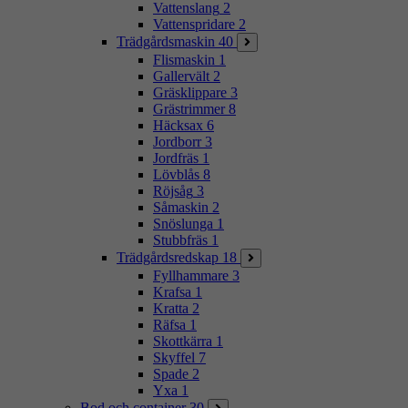
Vattenslang
2
Vattenspridare
2
Trädgårdsmaskin
40
Flismaskin
1
Gallervält
2
Gräsklippare
3
Grästrimmer
8
Häcksax
6
Jordborr
3
Jordfräs
1
Lövblås
8
Röjsåg
3
Såmaskin
2
Snöslunga
1
Stubbfräs
1
Trädgårdsredskap
18
Fyllhammare
3
Krafsa
1
Kratta
2
Räfsa
1
Skottkärra
1
Skyffel
7
Spade
2
Yxa
1
Bod och container
30