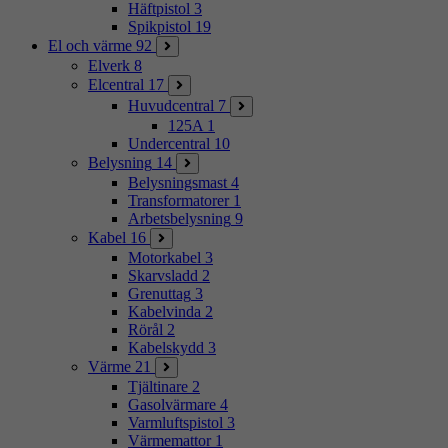
Häftpistol
3
Spikpistol
19
El och värme
92
Elverk
8
Elcentral
17
Huvudcentral
7
125A
1
Undercentral
10
Belysning
14
Belysningsmast
4
Transformatorer
1
Arbetsbelysning
9
Kabel
16
Motorkabel
3
Skarvsladd
2
Grenuttag
3
Kabelvinda
2
Rörål
2
Kabelskydd
3
Värme
21
Tjältinare
2
Gasolvärmare
4
Varmluftspistol
3
Värmemattor
1