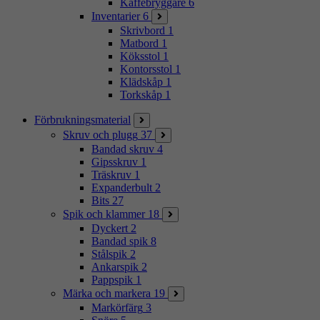
Kaffebryggare
6
Inventarier
6
Skrivbord
1
Matbord
1
Köksstol
1
Kontorsstol
1
Klädskåp
1
Torkskåp
1
Förbrukningsmaterial
Skruv och plugg
37
Bandad skruv
4
Gipsskruv
1
Träskruv
1
Expanderbult
2
Bits
27
Spik och klammer
18
Dyckert
2
Bandad spik
8
Stålspik
2
Ankarspik
2
Pappspik
1
Märka och markera
19
Markörfärg
3