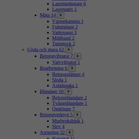
Lasermottagare
6
Laserstativ
1
Mäta
14
Värmekamera
1
Fuktmätare
2
Vattenpass
3
Måttband
2
Tumstock
2
Gjuta och mura
62
Betongvibrator
7
Valvvibrator
1
Bearbetning
6
Betongglättare
4
Sloda
1
Asfaltsraka
1
Blandare
10
Betongblandare
2
Tvångsblandare
1
Omrörare
7
Betongverktyg
5
Murbrukshink
1
Slev
4
Armering
32
Najomat
11