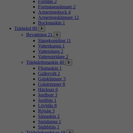
Formlås
2
Formstagspännare
2
Armeringsbock
4
Armeringsklippare
12
Bockmaskin
1
Trädgård
80
Bevattning
21
Slangkoppling
11
Vattenkanna
1
Vattenslang
2
Vattenspridare
2
Trädgårdsmaskin
40
Flismaskin
1
Gallervält
2
Gräsklippare
3
Grästrimmer
8
Häcksax
6
Jordborr
3
Jordfräs
1
Lövblås
8
Röjsåg
3
Såmaskin
2
Snöslunga
1
Stubbfräs
1
Trädgårdsredskap
18