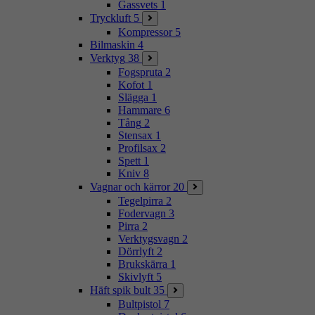
Gassvets
1
Tryckluft
5
Kompressor
5
Bilmaskin
4
Verktyg
38
Fogspruta
2
Kofot
1
Slägga
1
Hammare
6
Tång
2
Stensax
1
Profilsax
2
Spett
1
Kniv
8
Vagnar och kärror
20
Tegelpirra
2
Fodervagn
3
Pirra
2
Verktygsvagn
2
Dörrlyft
2
Brukskärra
1
Skivlyft
5
Häft spik bult
35
Bultpistol
7