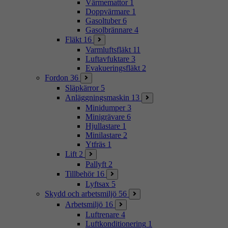
Värmemattor
1
Doppvärmare
1
Gasoltuber
6
Gasolbrännare
4
Fläkt
16
Varmluftsfläkt
11
Luftavfuktare
3
Evakueringsfläkt
2
Fordon
36
Släpkärror
5
Anläggningsmaskin
13
Minidumper
3
Minigrävare
6
Hjullastare
1
Minilastare
2
Ytfräs
1
Lift
2
Pallyft
2
Tillbehör
16
Lyftsax
5
Skydd och arbetsmiljö
56
Arbetsmiljö
16
Luftrenare
4
Luftkonditionering
1