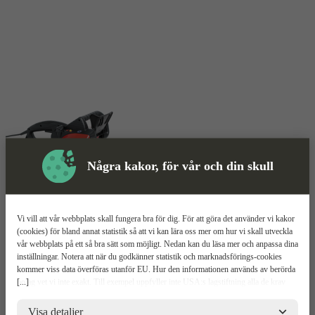
Några kakor, för vår och din skull
Elkedjesåg
Mer information
Vi vill att vår webbplats skall fungera bra för dig. För att göra det använder vi kakor
(cookies) för bland annat statistik så att vi kan lära oss mer om hur vi skall utveckla
vår webbplats på ett så bra sätt som möjligt. Nedan kan du läsa mer och anpassa dina
Niko KS 14
inställningar. Notera att när du godkänner statistik och marknadsförings-cookies
kommer viss data överföras utanför EU. Hur den informationen används av berörda
[...]
bolag vet vi inte exakt. Till exempel uppfyller inte USA:s lagstiftning alla de krav
1800W effekt
gällande hantering av personuppgifter som ställs inom EU, vilket kan innebära vissa
Säker att använda
risker för dina personuppgifter. De berörda bolagen måste lämna över uppgifter till
Visa detaljer
Eldriven och smidig