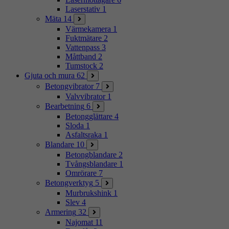
Laserstativ
1
Mäta
14
Värmekamera
1
Fuktmätare
2
Vattenpass
3
Måttband
2
Tumstock
2
Gjuta och mura
62
Betongvibrator
7
Valvvibrator
1
Bearbetning
6
Betongglättare
4
Sloda
1
Asfaltsraka
1
Blandare
10
Betongblandare
2
Tvångsblandare
1
Omrörare
7
Betongverktyg
5
Murbrukshink
1
Slev
4
Armering
32
Najomat
11