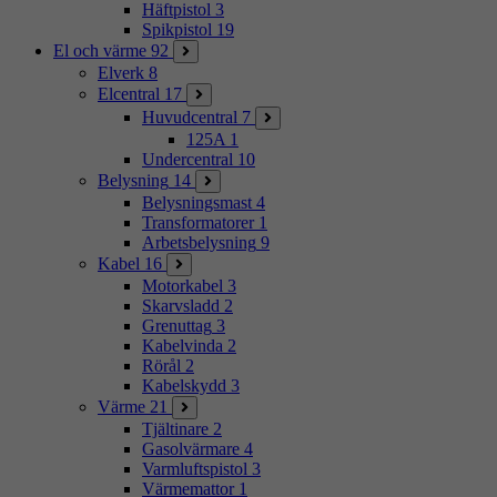
Häftpistol
3
Spikpistol
19
El och värme
92
Elverk
8
Elcentral
17
Huvudcentral
7
125A
1
Undercentral
10
Belysning
14
Belysningsmast
4
Transformatorer
1
Arbetsbelysning
9
Kabel
16
Motorkabel
3
Skarvsladd
2
Grenuttag
3
Kabelvinda
2
Rörål
2
Kabelskydd
3
Värme
21
Tjältinare
2
Gasolvärmare
4
Varmluftspistol
3
Värmemattor
1