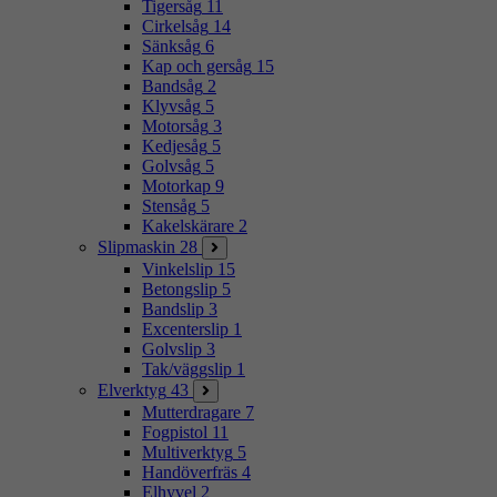
Tigersåg
11
Cirkelsåg
14
Sänksåg
6
Kap och gersåg
15
Bandsåg
2
Klyvsåg
5
Motorsåg
3
Kedjesåg
5
Golvsåg
5
Motorkap
9
Stensåg
5
Kakelskärare
2
Slipmaskin
28
Vinkelslip
15
Betongslip
5
Bandslip
3
Excenterslip
1
Golvslip
3
Tak/väggslip
1
Elverktyg
43
Mutterdragare
7
Fogpistol
11
Multiverktyg
5
Handöverfräs
4
Elhyvel
2