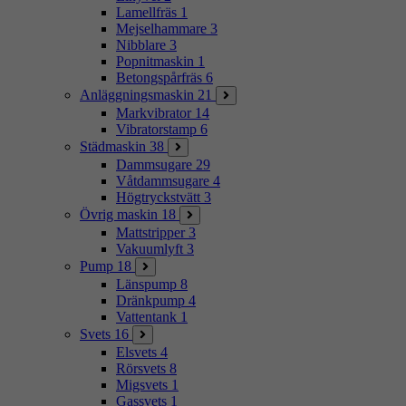
Lamellfräs
1
Mejselhammare
3
Nibblare
3
Popnitmaskin
1
Betongspårfräs
6
Anläggningsmaskin
21
Markvibrator
14
Vibratorstamp
6
Städmaskin
38
Dammsugare
29
Våtdammsugare
4
Högtryckstvätt
3
Övrig maskin
18
Mattstripper
3
Vakuumlyft
3
Pump
18
Länspump
8
Dränkpump
4
Vattentank
1
Svets
16
Elsvets
4
Rörsvets
8
Migsvets
1
Gassvets
1