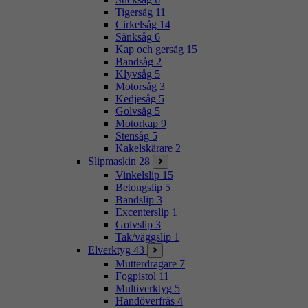
Tigersåg
11
Cirkelsåg
14
Sänksåg
6
Kap och gersåg
15
Bandsåg
2
Klyvsåg
5
Motorsåg
3
Kedjesåg
5
Golvsåg
5
Motorkap
9
Stensåg
5
Kakelskärare
2
Slipmaskin
28
Vinkelslip
15
Betongslip
5
Bandslip
3
Excenterslip
1
Golvslip
3
Tak/väggslip
1
Elverktyg
43
Mutterdragare
7
Fogpistol
11
Multiverktyg
5
Handöverfräs
4