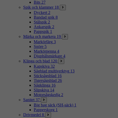
Bits
27
Spik och klammer
18
Dyckert
2
Bandad spik
8
Stålspik
2
Ankarspik
2
Pappspik
1
Märka och markera
19
Markörfärg
3
Snöre
5
Markörpenna
4
Djuphålsmärkare
4
Klinga och blad
120
Kapskiva
32
Sågblad multiverktyg
13
Sticksågsblad
16
Tigersågsblad
26
Sågklinga
16
Slipskiva
14
Motorsågskedja
2
Sanitet
37
Big bag säck (SH-säck)
1
Papperskorg
1
Drivmedel
8