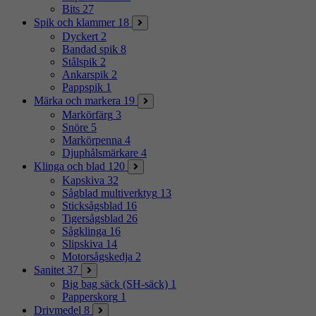
Bits
27
Spik och klammer
18
Dyckert
2
Bandad spik
8
Stålspik
2
Ankarspik
2
Pappspik
1
Märka och markera
19
Markörfärg
3
Snöre
5
Markörpenna
4
Djuphålsmärkare
4
Klinga och blad
120
Kapskiva
32
Sågblad multiverktyg
13
Sticksågsblad
16
Tigersågsblad
26
Sågklinga
16
Slipskiva
14
Motorsågskedja
2
Sanitet
37
Big bag säck (SH-säck)
1
Papperskorg
1
Drivmedel
8