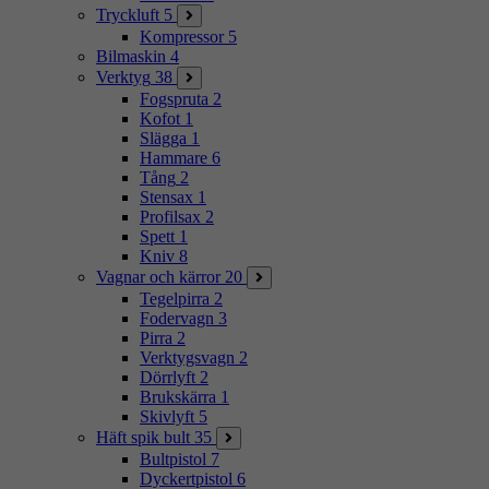
Tryckluft
5
Kompressor
5
Bilmaskin
4
Verktyg
38
Fogspruta
2
Kofot
1
Slägga
1
Hammare
6
Tång
2
Stensax
1
Profilsax
2
Spett
1
Kniv
8
Vagnar och kärror
20
Tegelpirra
2
Fodervagn
3
Pirra
2
Verktygsvagn
2
Dörrlyft
2
Brukskärra
1
Skivlyft
5
Häft spik bult
35
Bultpistol
7
Dyckertpistol
6