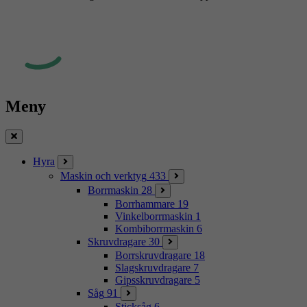
Meny
Stäng
Hyra
Maskin och verktyg
433
Borrmaskin
28
Borrhammare
19
Vinkelborrmaskin
1
Kombiborrmaskin
6
Skruvdragare
30
Borrskruvdragare
18
Slagskruvdragare
7
Gipsskruvdragare
5
Såg
91
Sticksåg
6