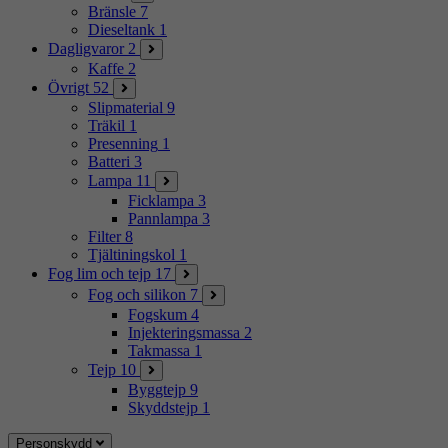
Bränsle
7
Dieseltank
1
Dagligvaror
2
Kaffe
2
Övrigt
52
Slipmaterial
9
Träkil
1
Presenning
1
Batteri
3
Lampa
11
Ficklampa
3
Pannlampa
3
Filter
8
Tjältiningskol
1
Fog lim och tejp
17
Fog och silikon
7
Fogskum
4
Injekteringsmassa
2
Takmassa
1
Tejp
10
Byggtejp
9
Skyddstejp
1
Personskydd