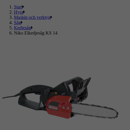
Start
Hyra
Maskin och verktyg
Såg
Kedjesåg
Niko Elkedjesåg KS 14