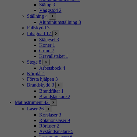
Stämp
3
Väggstöd
2
Ställning
4
Aluminiumställning
3
Fallskydd
3
Inhägnad
17
Stängsel
3
Koner
1
Grind
7
Kravallstaket
1
Stege
8
Arbetsbock
4
Körplåt
1
Första hjälpen
3
Brandskydd
3
Brandfiltar
1
Brandsläckare
2
Mätinstrument
42
Laser
26
Korslaser
3
Rotationslaser
9
Rörlaser
2
Avståndsmätare
5
Lasermottagare
6