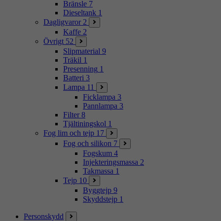
Bränsle
7
Dieseltank
1
Dagligvaror
2
Kaffe
2
Övrigt
52
Slipmaterial
9
Träkil
1
Presenning
1
Batteri
3
Lampa
11
Ficklampa
3
Pannlampa
3
Filter
8
Tjältiningskol
1
Fog lim och tejp
17
Fog och silikon
7
Fogskum
4
Injekteringsmassa
2
Takmassa
1
Tejp
10
Byggtejp
9
Skyddstejp
1
Personskydd