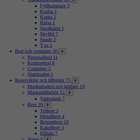
Fyllhammare
3
Krafsa
1
Kratta
2
Räfsa
1
Skottkärra
1
Skyffel
7
Spade
2
Yxa
1
Bod och container
30
Personalbod
11
Kontorsbod
8
Container
5
Slamtoalett
1
Reservdelar och tillbehör
75
Maskinbatteri och laddare
10
Maskintillbehör
12
Vattentank
7
Borr
29
Träborr
3
Metallborr
4
Betongborr
10
Kakelborr
3
Hålsåg
7
Slang
4