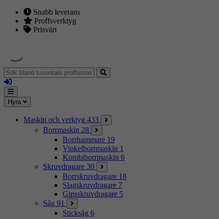
Snabb leverans
Proffsverktyg
Prisvärt
Sök
bland
Logga
tusentals
in
proffsmaskiner
Mina
Meny
Hyra
sidor
Maskin och verktyg
433
Borrmaskin
28
Borrhammare
19
Vinkelborrmaskin
1
Kombiborrmaskin
6
Skruvdragare
30
Borrskruvdragare
18
Slagskruvdragare
7
Gipsskruvdragare
5
Såg
91
Sticksåg
6