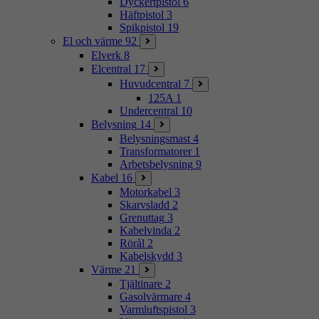
Dyckertpistol
6
Häftpistol
3
Spikpistol
19
El och värme
92
Elverk
8
Elcentral
17
Huvudcentral
7
125A
1
Undercentral
10
Belysning
14
Belysningsmast
4
Transformatorer
1
Arbetsbelysning
9
Kabel
16
Motorkabel
3
Skarvsladd
2
Grenuttag
3
Kabelvinda
2
Rörål
2
Kabelskydd
3
Värme
21
Tjältinare
2
Gasolvärmare
4
Varmluftspistol
3