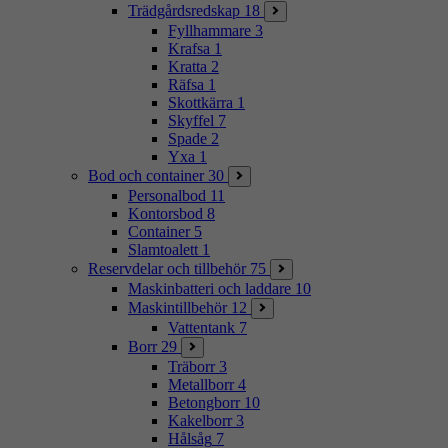
Trädgårdsredskap
18
Fyllhammare
3
Krafsa
1
Kratta
2
Räfsa
1
Skottkärra
1
Skyffel
7
Spade
2
Yxa
1
Bod och container
30
Personalbod
11
Kontorsbod
8
Container
5
Slamtoalett
1
Reservdelar och tillbehör
75
Maskinbatteri och laddare
10
Maskintillbehör
12
Vattentank
7
Borr
29
Träborr
3
Metallborr
4
Betongborr
10
Kakelborr
3
Hålsåg
7