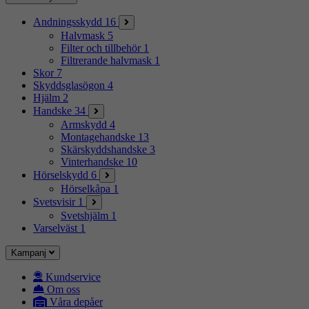
Andningsskydd
16
Halvmask
5
Filter och tillbehör
1
Filtrerande halvmask
1
Skor
7
Skyddsglasögon
4
Hjälm
2
Handske
34
Armskydd
4
Montagehandske
13
Skärskyddshandske
3
Vinterhandske
10
Hörselskydd
6
Hörselkåpa
1
Svetsvisir
1
Svetshjälm
1
Varselväst
1
Kampanj
Kundservice
Om oss
Våra depåer