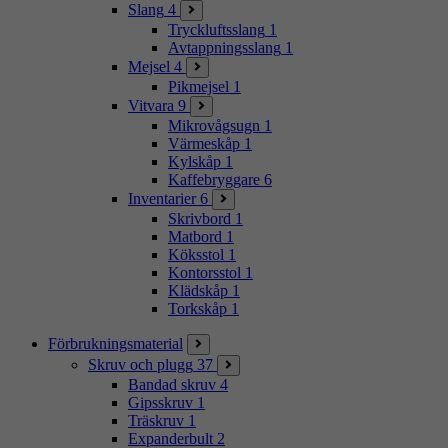
Slang
4
Tryckluftsslang
1
Avtappningsslang
1
Mejsel
4
Pikmejsel
1
Vitvara
9
Mikrovågsugn
1
Värmeskåp
1
Kylskåp
1
Kaffebryggare
6
Inventarier
6
Skrivbord
1
Matbord
1
Köksstol
1
Kontorsstol
1
Klädskåp
1
Torkskåp
1
Förbrukningsmaterial
Skruv och plugg
37
Bandad skruv
4
Gipsskruv
1
Träskruv
1
Expanderbult
2