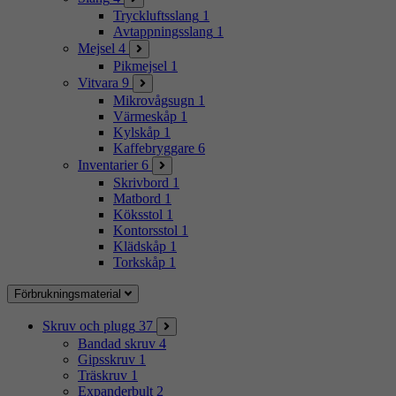
Tryckluftsslang
1
Avtappningsslang
1
Mejsel
4
Pikmejsel
1
Vitvara
9
Mikrovågsugn
1
Värmeskåp
1
Kylskåp
1
Kaffebryggare
6
Inventarier
6
Skrivbord
1
Matbord
1
Köksstol
1
Kontorsstol
1
Klädskåp
1
Torkskåp
1
Förbrukningsmaterial
Skruv och plugg
37
Bandad skruv
4
Gipsskruv
1
Träskruv
1
Expanderbult
2