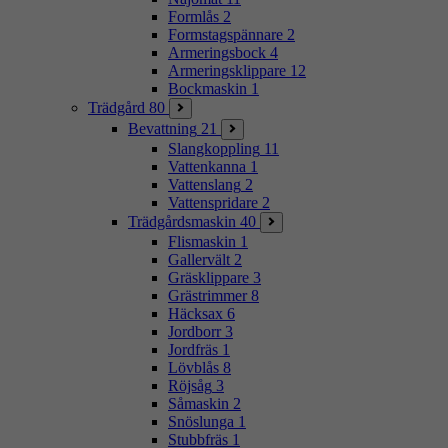
Formlås
2
Formstagspännare
2
Armeringsbock
4
Armeringsklippare
12
Bockmaskin
1
Trädgård
80
Bevattning
21
Slangkoppling
11
Vattenkanna
1
Vattenslang
2
Vattenspridare
2
Trädgårdsmaskin
40
Flismaskin
1
Gallervält
2
Gräsklippare
3
Grästrimmer
8
Häcksax
6
Jordborr
3
Jordfräs
1
Lövblås
8
Röjsåg
3
Såmaskin
2
Snöslunga
1
Stubbfräs
1