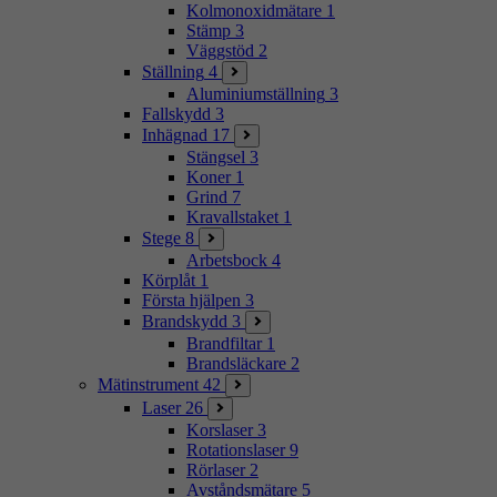
Kolmonoxidmätare
1
Stämp
3
Väggstöd
2
Ställning
4
Aluminiumställning
3
Fallskydd
3
Inhägnad
17
Stängsel
3
Koner
1
Grind
7
Kravallstaket
1
Stege
8
Arbetsbock
4
Körplåt
1
Första hjälpen
3
Brandskydd
3
Brandfiltar
1
Brandsläckare
2
Mätinstrument
42
Laser
26
Korslaser
3
Rotationslaser
9
Rörlaser
2
Avståndsmätare
5