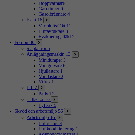
Doppvärmare
1
Gasoltuber
6
Gasolbrännare
4
Fläkt
16
Varmluftsfläkt
11
Luftavfuktare
3
Evakueringsfläkt
2
Fordon
36
Släpkärror
5
Anläggningsmaskin
13
Minidumper
3
Minigrävare
6
Hjullastare
1
Minilastare
2
Ytfräs
1
Lift
2
Pallyft
2
Tillbehör
16
Lyftsax
5
Skydd och arbetsmiljö
56
Arbetsmiljö
16
Luftrenare
4
Luftkonditionering
1
Kolmonoxidmätare
1