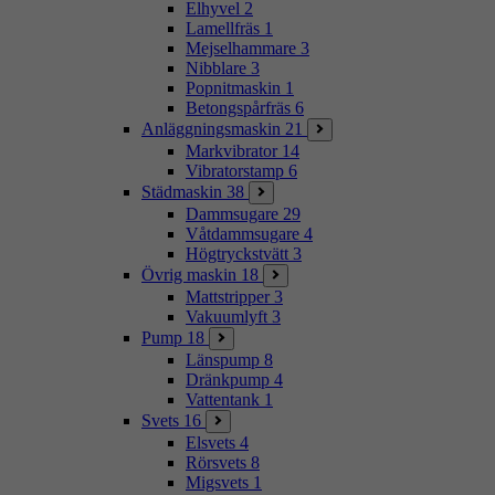
Elhyvel
2
Lamellfräs
1
Mejselhammare
3
Nibblare
3
Popnitmaskin
1
Betongspårfräs
6
Anläggningsmaskin
21
Markvibrator
14
Vibratorstamp
6
Städmaskin
38
Dammsugare
29
Våtdammsugare
4
Högtryckstvätt
3
Övrig maskin
18
Mattstripper
3
Vakuumlyft
3
Pump
18
Länspump
8
Dränkpump
4
Vattentank
1
Svets
16
Elsvets
4
Rörsvets
8
Migsvets
1