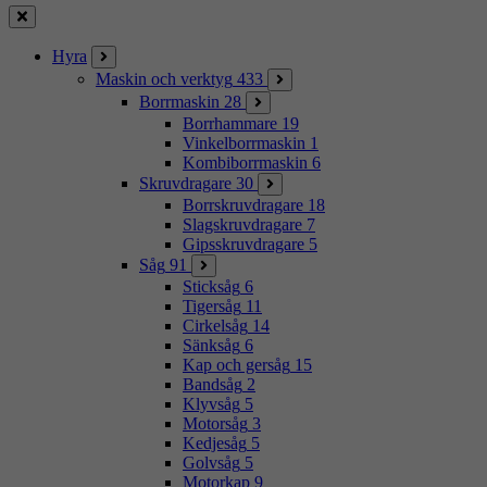
Stäng
Hyra
Maskin och verktyg
433
Borrmaskin
28
Borrhammare
19
Vinkelborrmaskin
1
Kombiborrmaskin
6
Skruvdragare
30
Borrskruvdragare
18
Slagskruvdragare
7
Gipsskruvdragare
5
Såg
91
Sticksåg
6
Tigersåg
11
Cirkelsåg
14
Sänksåg
6
Kap och gersåg
15
Bandsåg
2
Klyvsåg
5
Motorsåg
3
Kedjesåg
5
Golvsåg
5
Motorkap
9