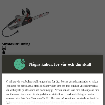
Skyddsutrustning
Några kakor, för vår och din skull
Elkedjesåg
Mer information
Oregon CS1500
Vi vill att vår webbplats skall fungera bra för dig. För att göra det använder vi kakor
(cookies) för bland annat statistik så att vi kan lära oss mer om hur vi skall utveckla
Självslipande kedja
vår webbplats på ett så bra sätt som möjligt. Nedan kan du läsa mer och anpassa dina
Automatisk kedjesmörjning
inställningar. Notera att när du godkänner statistik och marknadsförings-cookies
2400W effekt
kommer viss data överföras utanför EU. Hur den informationen används av berörda
[...]
bolag vet vi inte exakt. Till exempel uppfyller inte USA:s lagstiftning alla de krav