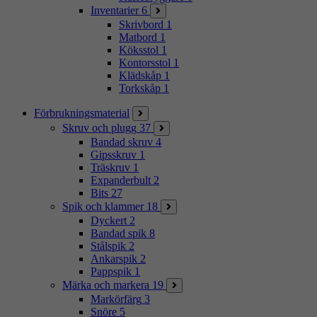
Inventarier
6
Skrivbord
1
Matbord
1
Köksstol
1
Kontorsstol
1
Klädskåp
1
Torkskåp
1
Förbrukningsmaterial
Skruv och plugg
37
Bandad skruv
4
Gipsskruv
1
Träskruv
1
Expanderbult
2
Bits
27
Spik och klammer
18
Dyckert
2
Bandad spik
8
Stålspik
2
Ankarspik
2
Pappspik
1
Märka och markera
19
Markörfärg
3
Snöre
5