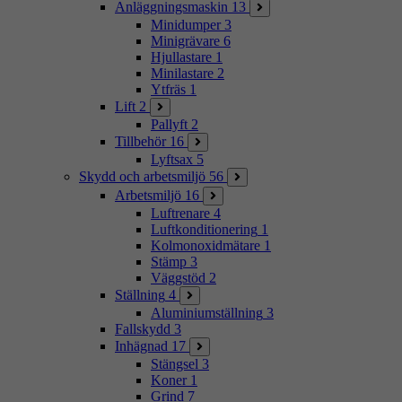
Anläggningsmaskin
13
Minidumper
3
Minigrävare
6
Hjullastare
1
Minilastare
2
Ytfräs
1
Lift
2
Pallyft
2
Tillbehör
16
Lyftsax
5
Skydd och arbetsmiljö
56
Arbetsmiljö
16
Luftrenare
4
Luftkonditionering
1
Kolmonoxidmätare
1
Stämp
3
Väggstöd
2
Ställning
4
Aluminiumställning
3
Fallskydd
3
Inhägnad
17
Stängsel
3
Koner
1
Grind
7