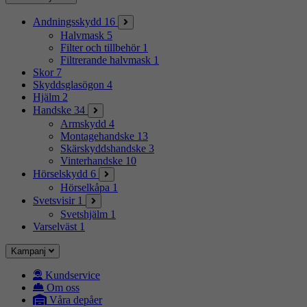
Andningsskydd
16
Halvmask
5
Filter och tillbehör
1
Filtrerande halvmask
1
Skor
7
Skyddsglasögon
4
Hjälm
2
Handske
34
Armskydd
4
Montagehandske
13
Skärskyddshandske
3
Vinterhandske
10
Hörselskydd
6
Hörselkåpa
1
Svetsvisir
1
Svetshjälm
1
Varselväst
1
Kampanj
Kundservice
Om oss
Våra depåer