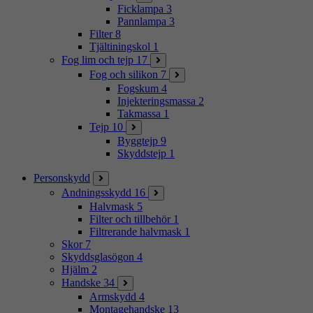
Ficklampa
3
Pannlampa
3
Filter
8
Tjältiningskol
1
Fog lim och tejp
17
Fog och silikon
7
Fogskum
4
Injekteringsmassa
2
Takmassa
1
Tejp
10
Byggtejp
9
Skyddstejp
1
Personskydd
Andningsskydd
16
Halvmask
5
Filter och tillbehör
1
Filtrerande halvmask
1
Skor
7
Skyddsglasögon
4
Hjälm
2
Handske
34
Armskydd
4
Montagehandske
13