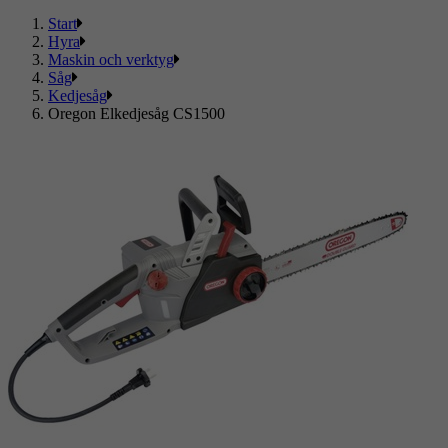
Start
Hyra
Maskin och verktyg
Såg
Kedjesåg
Oregon Elkedjesåg CS1500