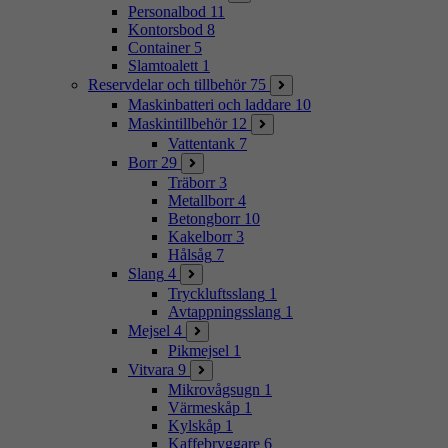
Personalbod
11
Kontorsbod
8
Container
5
Slamtoalett
1
Reservdelar och tillbehör
75
Maskinbatteri och laddare
10
Maskintillbehör
12
Vattentank
7
Borr
29
Träborr
3
Metallborr
4
Betongborr
10
Kakelborr
3
Hålsåg
7
Slang
4
Tryckluftsslang
1
Avtappningsslang
1
Mejsel
4
Pikmejsel
1
Vitvara
9
Mikrovågsugn
1
Värmeskåp
1
Kylskåp
1
Kaffebryggare
6