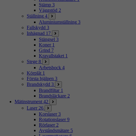
Stämp
3
Väggstöd
2
Ställning
4
Aluminiumställning
3
Fallskydd
3
Inhägnad
17
Stängsel
3
Koner
1
Grind
7
Kravallstaket
1
Stege
8
Arbetsbock
4
Körplåt
1
Första hjälpen
3
Brandskydd
3
Brandfiltar
1
Brandsläckare
2
Mätinstrument
42
Laser
26
Korslaser
3
Rotationslaser
9
Rörlaser
2
Avståndsmätare
5
Lasermottagare
6