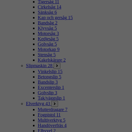
Tigersåg
11
Cirkelsåg
14
Sänksåg
6
Kap och gersåg
15
Bandsåg
2
Klyvsåg
5
Motorsåg
3
Kedjesåg
5
Golvsåg
5
Motorkap
9
Stensåg
5
Kakelskärare
2
Slipmaskin
28
Vinkelslip
15
Betongslip
5
Bandslip
3
Excenterslip
1
Golvslip
3
Tak/väggslip
1
Elverktyg
43
Mutterdragare
7
Fogpistol
11
Multiverktyg
5
Handöverfräs
4
Elhyvel
2