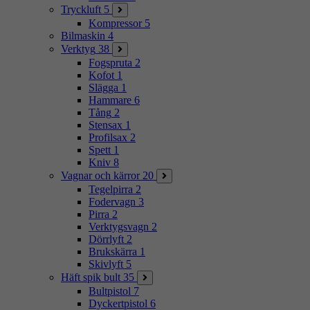
Tryckluft
5
Kompressor
5
Bilmaskin
4
Verktyg
38
Fogspruta
2
Kofot
1
Slägga
1
Hammare
6
Tång
2
Stensax
1
Profilsax
2
Spett
1
Kniv
8
Vagnar och kärror
20
Tegelpirra
2
Fodervagn
3
Pirra
2
Verktygsvagn
2
Dörrlyft
2
Brukskärra
1
Skivlyft
5
Häft spik bult
35
Bultpistol
7
Dyckertpistol
6