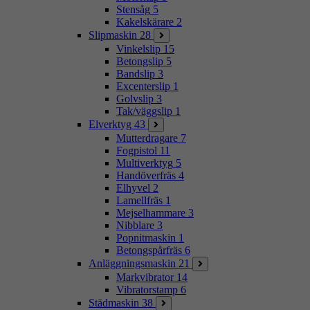
Stensåg
5
Kakelskärare
2
Slipmaskin
28
Vinkelslip
15
Betongslip
5
Bandslip
3
Excenterslip
1
Golvslip
3
Tak/väggslip
1
Elverktyg
43
Mutterdragare
7
Fogpistol
11
Multiverktyg
5
Handöverfräs
4
Elhyvel
2
Lamellfräs
1
Mejselhammare
3
Nibblare
3
Popnitmaskin
1
Betongspårfräs
6
Anläggningsmaskin
21
Markvibrator
14
Vibratorstamp
6
Städmaskin
38