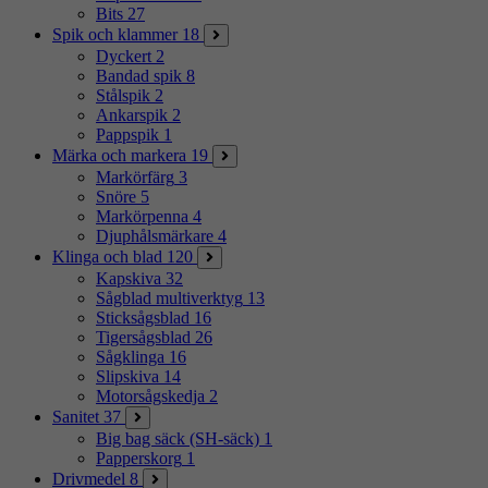
Bits
27
Spik och klammer
18
Dyckert
2
Bandad spik
8
Stålspik
2
Ankarspik
2
Pappspik
1
Märka och markera
19
Markörfärg
3
Snöre
5
Markörpenna
4
Djuphålsmärkare
4
Klinga och blad
120
Kapskiva
32
Sågblad multiverktyg
13
Sticksågsblad
16
Tigersågsblad
26
Sågklinga
16
Slipskiva
14
Motorsågskedja
2
Sanitet
37
Big bag säck (SH-säck)
1
Papperskorg
1
Drivmedel
8