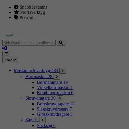
Snabb leverans
Proffsverktyg
Prisvärt
Sök
bland
Logga
tusentals
in
proffsmaskiner
Mina
Meny
Hyra
sidor
Maskin och verktyg
433
Borrmaskin
28
Borrhammare
19
Vinkelborrmaskin
1
Kombiborrmaskin
6
Skruvdragare
30
Borrskruvdragare
18
Slagskruvdragare
7
Gipsskruvdragare
5
Såg
91
Sticksåg
6