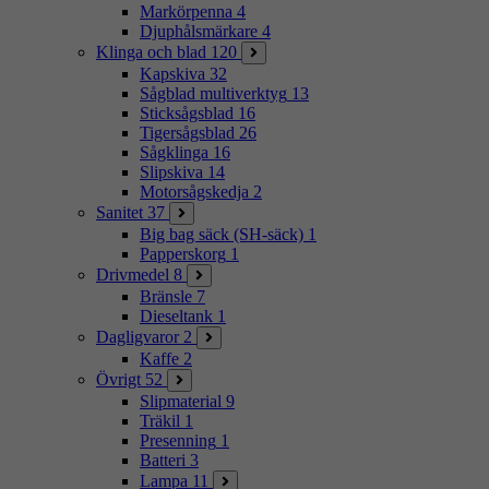
Markörpenna
4
Djuphålsmärkare
4
Klinga och blad
120
Kapskiva
32
Sågblad multiverktyg
13
Sticksågsblad
16
Tigersågsblad
26
Sågklinga
16
Slipskiva
14
Motorsågskedja
2
Sanitet
37
Big bag säck (SH-säck)
1
Papperskorg
1
Drivmedel
8
Bränsle
7
Dieseltank
1
Dagligvaror
2
Kaffe
2
Övrigt
52
Slipmaterial
9
Träkil
1
Presenning
1
Batteri
3
Lampa
11