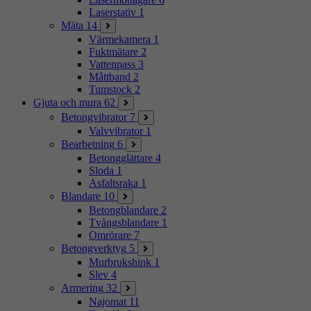
Laserstativ
1
Mäta
14
Värmekamera
1
Fuktmätare
2
Vattenpass
3
Måttband
2
Tumstock
2
Gjuta och mura
62
Betongvibrator
7
Valvvibrator
1
Bearbetning
6
Betongglättare
4
Sloda
1
Asfaltsraka
1
Blandare
10
Betongblandare
2
Tvångsblandare
1
Omrörare
7
Betongverktyg
5
Murbrukshink
1
Slev
4
Armering
32
Najomat
11