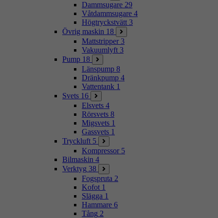
Dammsugare
29
Våtdammsugare
4
Högtryckstvätt
3
Övrig maskin
18
Mattstripper
3
Vakuumlyft
3
Pump
18
Länspump
8
Dränkpump
4
Vattentank
1
Svets
16
Elsvets
4
Rörsvets
8
Migsvets
1
Gassvets
1
Tryckluft
5
Kompressor
5
Bilmaskin
4
Verktyg
38
Fogspruta
2
Kofot
1
Slägga
1
Hammare
6
Tång
2