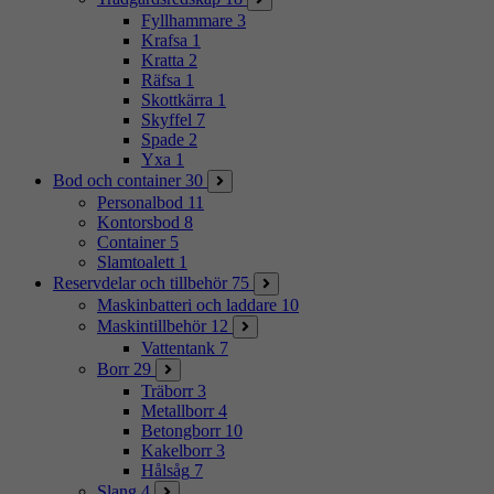
Fyllhammare
3
Krafsa
1
Kratta
2
Räfsa
1
Skottkärra
1
Skyffel
7
Spade
2
Yxa
1
Bod och container
30
Personalbod
11
Kontorsbod
8
Container
5
Slamtoalett
1
Reservdelar och tillbehör
75
Maskinbatteri och laddare
10
Maskintillbehör
12
Vattentank
7
Borr
29
Träborr
3
Metallborr
4
Betongborr
10
Kakelborr
3
Hålsåg
7
Slang
4