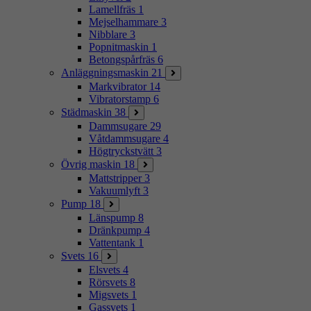
Lamellfräs
1
Mejselhammare
3
Nibblare
3
Popnitmaskin
1
Betongspårfräs
6
Anläggningsmaskin
21
Markvibrator
14
Vibratorstamp
6
Städmaskin
38
Dammsugare
29
Våtdammsugare
4
Högtryckstvätt
3
Övrig maskin
18
Mattstripper
3
Vakuumlyft
3
Pump
18
Länspump
8
Dränkpump
4
Vattentank
1
Svets
16
Elsvets
4
Rörsvets
8
Migsvets
1
Gassvets
1