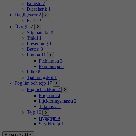
Bränsle
7
Dieseltank
1
Dagligvaror
2
Kaffe
2
Övrigt
52
Slipmaterial
9
Träkil
1
Presenning
1
Batteri
3
Lampa
11
Ficklampa
3
Pannlampa
3
Filter
8
Tjältiningskol
1
Fog lim och tejp
17
Fog och silikon
7
Fogskum
4
Injekteringsmassa
2
Takmassa
1
Tejp
10
Byggtejp
9
Skyddstejp
1
Personskydd