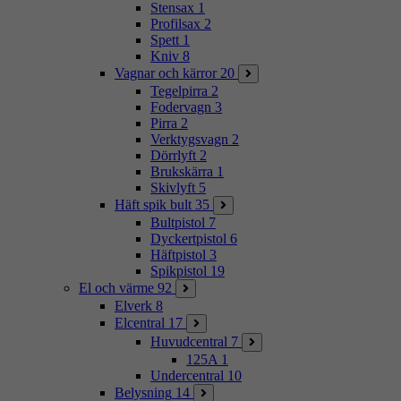
Stensax
1
Profilsax
2
Spett
1
Kniv
8
Vagnar och kärror
20
Tegelpirra
2
Fodervagn
3
Pirra
2
Verktygsvagn
2
Dörrlyft
2
Brukskärra
1
Skivlyft
5
Häft spik bult
35
Bultpistol
7
Dyckertpistol
6
Häftpistol
3
Spikpistol
19
El och värme
92
Elverk
8
Elcentral
17
Huvudcentral
7
125A
1
Undercentral
10
Belysning
14