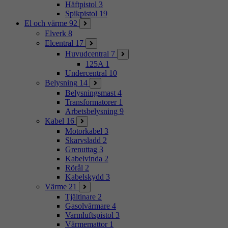
Häftpistol
3
Spikpistol
19
El och värme
92
Elverk
8
Elcentral
17
Huvudcentral
7
125A
1
Undercentral
10
Belysning
14
Belysningsmast
4
Transformatorer
1
Arbetsbelysning
9
Kabel
16
Motorkabel
3
Skarvsladd
2
Grenuttag
3
Kabelvinda
2
Rörål
2
Kabelskydd
3
Värme
21
Tjältinare
2
Gasolvärmare
4
Varmluftspistol
3
Värmemattor
1