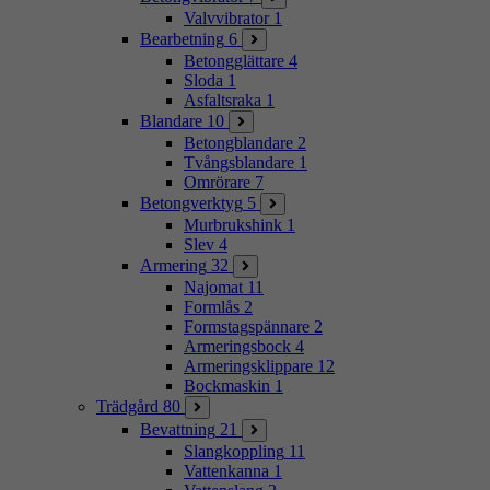
Valvvibrator
1
Bearbetning
6
Betongglättare
4
Sloda
1
Asfaltsraka
1
Blandare
10
Betongblandare
2
Tvångsblandare
1
Omrörare
7
Betongverktyg
5
Murbrukshink
1
Slev
4
Armering
32
Najomat
11
Formlås
2
Formstagspännare
2
Armeringsbock
4
Armeringsklippare
12
Bockmaskin
1
Trädgård
80
Bevattning
21
Slangkoppling
11
Vattenkanna
1