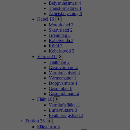
Belysningsmast
4
Transformatorer
1
Arbetsbelysning
9
Kabel
16
Motorkabel
3
Skarvsladd
2
Grenuttag
3
Kabelvinda
2
Rörål
2
Kabelskydd
3
Värme
21
Tjältinare
2
Gasolvärmare
4
Varmluftspistol
3
Värmemattor
1
Doppvärmare
1
Gasoltuber
6
Gasolbrännare
4
Fläkt
16
Varmluftsfläkt
11
Luftavfuktare
3
Evakueringsfläkt
2
Fordon
36
Släpkärror
5