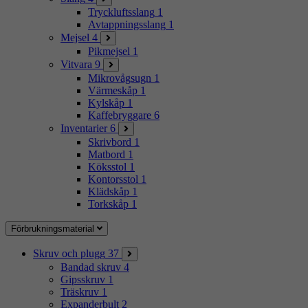
Tryckluftsslang
1
Avtappningsslang
1
Mejsel
4
Pikmejsel
1
Vitvara
9
Mikrovågsugn
1
Värmeskåp
1
Kylskåp
1
Kaffebryggare
6
Inventarier
6
Skrivbord
1
Matbord
1
Köksstol
1
Kontorsstol
1
Klädskåp
1
Torkskåp
1
Förbrukningsmaterial
Skruv och plugg
37
Bandad skruv
4
Gipsskruv
1
Träskruv
1
Expanderbult
2