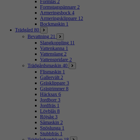
Formlås
2
Formstagspännare
2
Armeringsbock
4
Armeringsklippare
12
Bockmaskin
1
Trädgård
80
Bevattning
21
Slangkoppling
11
Vattenkanna
1
Vattenslang
2
Vattenspridare
2
Trädgårdsmaskin
40
Flismaskin
1
Gallervält
2
Gräsklippare
3
Grästrimmer
8
Häcksax
6
Jordborr
3
Jordfräs
1
Lövblås
8
Röjsåg
3
Såmaskin
2
Snöslunga
1
Stubbfräs
1
Trädgårdsredskap
18