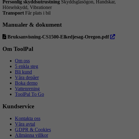
Personlig skyddsutrustning
Skyddsglasögon, Handskar,
Hörselskydd, Vibrationer
Transport
Får plats i bil
Manualer & dokument
öppna
Bruksanvisning-CS1500-Elkedjesag-Oregon.pdf
i
ny
Om ToolPal
flik
Om oss
5 enkla steg
Bli kund
Våra depåer
Boka demo
Vattenrening
ToolPal To Go
Kundservice
Kontakta oss
Våra avtal
GDPR & Cookies
Allmänna villkor