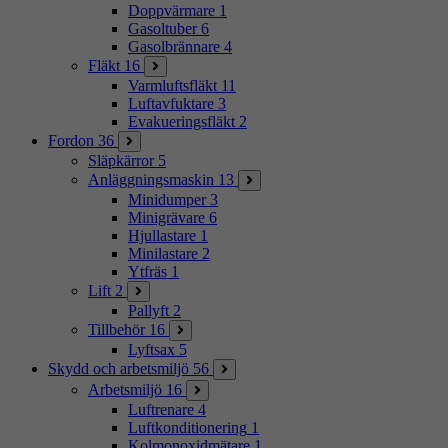
Doppvärmare
1
Gasoltuber
6
Gasolbrännare
4
Fläkt
16
Varmluftsfläkt
11
Luftavfuktare
3
Evakueringsfläkt
2
Fordon
36
Släpkärror
5
Anläggningsmaskin
13
Minidumper
3
Minigrävare
6
Hjullastare
1
Minilastare
2
Ytfräs
1
Lift
2
Pallyft
2
Tillbehör
16
Lyftsax
5
Skydd och arbetsmiljö
56
Arbetsmiljö
16
Luftrenare
4
Luftkonditionering
1
Kolmonoxidmätare
1