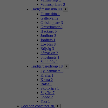
Vattenslang
2
Vattenspridare
2
Trädgårdsmaskin
40
Flismaskin
1
Gallervält
2
Gräsklippare
3
Grästrimmer
8
Häcksax
6
Jordborr
3
Jordfräs
1
Lövblås
8
Röjsåg
3
Såmaskin
2
Snöslunga
1
Stubbfräs
1
Trädgårdsredskap
18
Fyllhammare
3
Krafsa
1
Kratta
2
Räfsa
1
Skottkärra
1
Skyffel
7
Spade
2
Yxa
1
Bod och container
30