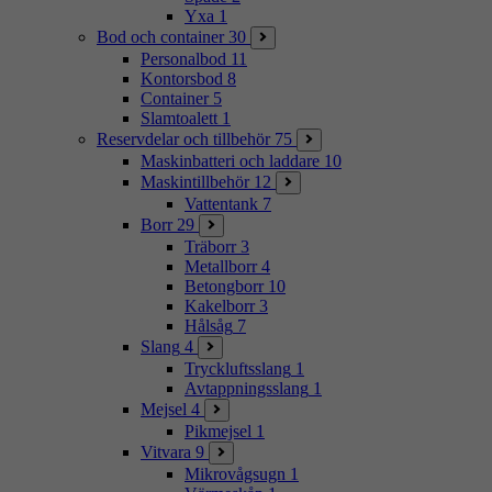
Yxa
1
Bod och container
30
Personalbod
11
Kontorsbod
8
Container
5
Slamtoalett
1
Reservdelar och tillbehör
75
Maskinbatteri och laddare
10
Maskintillbehör
12
Vattentank
7
Borr
29
Träborr
3
Metallborr
4
Betongborr
10
Kakelborr
3
Hålsåg
7
Slang
4
Tryckluftsslang
1
Avtappningsslang
1
Mejsel
4
Pikmejsel
1
Vitvara
9
Mikrovågsugn
1