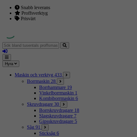
Snabb leverans
Proffsverktyg
Prisvärt
Sök
bland
Logga
tusentals
in
proffsmaskiner
Mina
Meny
Hyra
sidor
Maskin och verktyg
433
Borrmaskin
28
Borrhammare
19
Vinkelborrmaskin
1
Kombiborrmaskin
6
Skruvdragare
30
Borrskruvdragare
18
Slagskruvdragare
7
Gipsskruvdragare
5
Såg
91
Sticksåg
6