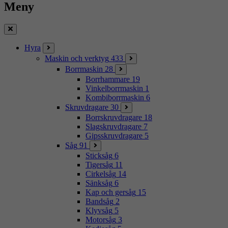
Meny
Stäng
Hyra
Maskin och verktyg
433
Borrmaskin
28
Borrhammare
19
Vinkelborrmaskin
1
Kombiborrmaskin
6
Skruvdragare
30
Borrskruvdragare
18
Slagskruvdragare
7
Gipsskruvdragare
5
Såg
91
Sticksåg
6
Tigersåg
11
Cirkelsåg
14
Sänksåg
6
Kap och gersåg
15
Bandsåg
2
Klyvsåg
5
Motorsåg
3