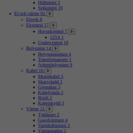
Häftpistol
3
Spikpistol
19
El och värme
92
Elverk
8
Elcentral
17
Huvudcentral
7
125A
1
Undercentral
10
Belysning
14
Belysningsmast
4
Transformatorer
1
Arbetsbelysning
9
Kabel
16
Motorkabel
3
Skarvsladd
2
Grenuttag
3
Kabelvinda
2
Rörål
2
Kabelskydd
3
Värme
21
Tjältinare
2
Gasolvärmare
4
Varmluftspistol
3
Värmemattor
1