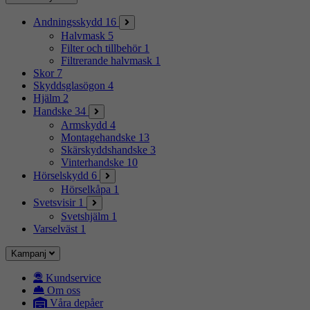
Andningsskydd
16
Halvmask
5
Filter och tillbehör
1
Filtrerande halvmask
1
Skor
7
Skyddsglasögon
4
Hjälm
2
Handske
34
Armskydd
4
Montagehandske
13
Skärskyddshandske
3
Vinterhandske
10
Hörselskydd
6
Hörselkåpa
1
Svetsvisir
1
Svetshjälm
1
Varselväst
1
Kampanj
Kundservice
Om oss
Våra depåer