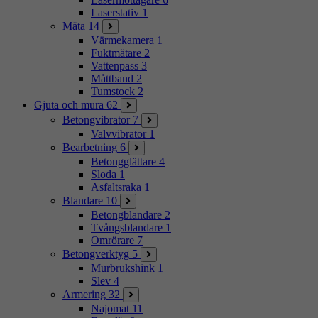
Laserstativ
1
Mäta
14
Värmekamera
1
Fuktmätare
2
Vattenpass
3
Måttband
2
Tumstock
2
Gjuta och mura
62
Betongvibrator
7
Valvvibrator
1
Bearbetning
6
Betongglättare
4
Sloda
1
Asfaltsraka
1
Blandare
10
Betongblandare
2
Tvångsblandare
1
Omrörare
7
Betongverktyg
5
Murbrukshink
1
Slev
4
Armering
32
Najomat
11