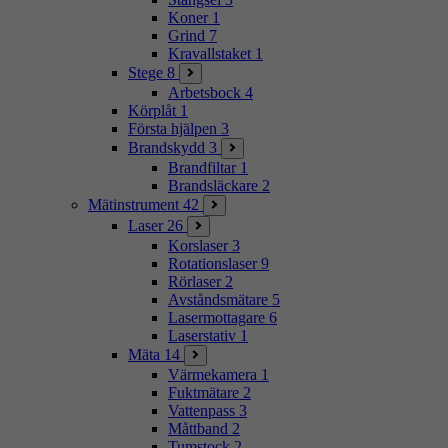
Koner
1
Grind
7
Kravallstaket
1
Stege
8
Arbetsbock
4
Körplåt
1
Första hjälpen
3
Brandskydd
3
Brandfiltar
1
Brandsläckare
2
Mätinstrument
42
Laser
26
Korslaser
3
Rotationslaser
9
Rörlaser
2
Avståndsmätare
5
Lasermottagare
6
Laserstativ
1
Mäta
14
Värmekamera
1
Fuktmätare
2
Vattenpass
3
Måttband
2
Tumstock
2