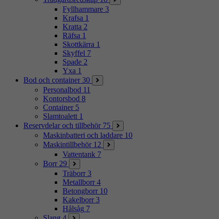
Fyllhammare
3
Krafsa
1
Kratta
2
Räfsa
1
Skottkärra
1
Skyffel
7
Spade
2
Yxa
1
Bod och container
30
Personalbod
11
Kontorsbod
8
Container
5
Slamtoalett
1
Reservdelar och tillbehör
75
Maskinbatteri och laddare
10
Maskintillbehör
12
Vattentank
7
Borr
29
Träborr
3
Metallborr
4
Betongborr
10
Kakelborr
3
Hålsåg
7
Slang
4