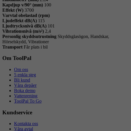
Kapdjup v/90° (mm)
100
Effekt (W)
3700
Varvtal obelastad (rpm)
Ljudeffekt dB(A)
115
Ljudtrycksnivå dB(A)
101
Vibrationsnivå (m/s²)
2,4
Personlig skyddsutrustning
Skyddsglasögon, Handskar,
Hörselskydd, Vibrationer
Transport
Får plats i bil
Om ToolPal
Om oss
5 enkla steg
Bli kund
Våra depåer
Boka demo
Vattenrening
ToolPal To Go
Kundservice
Kontakta oss
Våra avtal