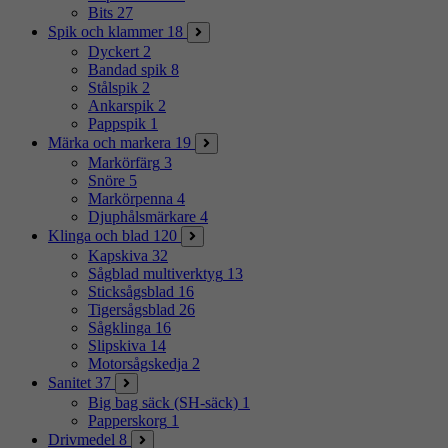
Bits
27
Spik och klammer
18
Dyckert
2
Bandad spik
8
Stålspik
2
Ankarspik
2
Pappspik
1
Märka och markera
19
Markörfärg
3
Snöre
5
Markörpenna
4
Djuphålsmärkare
4
Klinga och blad
120
Kapskiva
32
Sågblad multiverktyg
13
Sticksågsblad
16
Tigersågsblad
26
Sågklinga
16
Slipskiva
14
Motorsågskedja
2
Sanitet
37
Big bag säck (SH-säck)
1
Papperskorg
1
Drivmedel
8