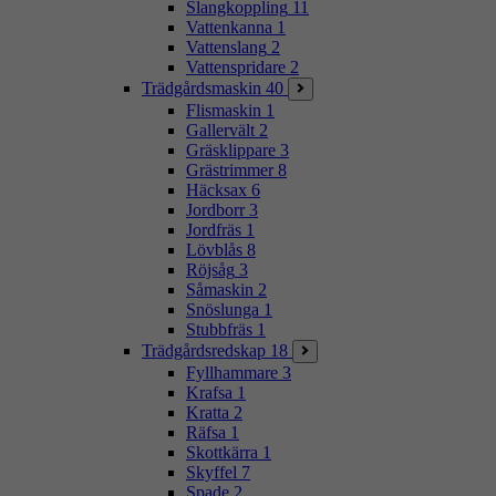
Slangkoppling
11
Vattenkanna
1
Vattenslang
2
Vattenspridare
2
Trädgårdsmaskin
40
Flismaskin
1
Gallervält
2
Gräsklippare
3
Grästrimmer
8
Häcksax
6
Jordborr
3
Jordfräs
1
Lövblås
8
Röjsåg
3
Såmaskin
2
Snöslunga
1
Stubbfräs
1
Trädgårdsredskap
18
Fyllhammare
3
Krafsa
1
Kratta
2
Räfsa
1
Skottkärra
1
Skyffel
7
Spade
2