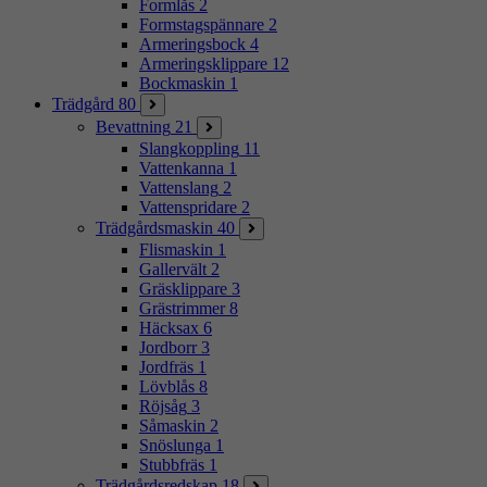
Formlås
2
Formstagspännare
2
Armeringsbock
4
Armeringsklippare
12
Bockmaskin
1
Trädgård
80
Bevattning
21
Slangkoppling
11
Vattenkanna
1
Vattenslang
2
Vattenspridare
2
Trädgårdsmaskin
40
Flismaskin
1
Gallervält
2
Gräsklippare
3
Grästrimmer
8
Häcksax
6
Jordborr
3
Jordfräs
1
Lövblås
8
Röjsåg
3
Såmaskin
2
Snöslunga
1
Stubbfräs
1
Trädgårdsredskap
18