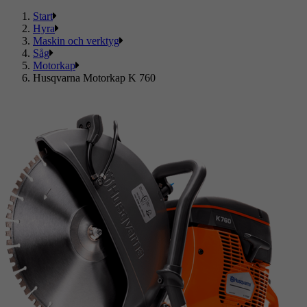
Start
Hyra
Maskin och verktyg
Såg
Motorkap
Husqvarna Motorkap K 760