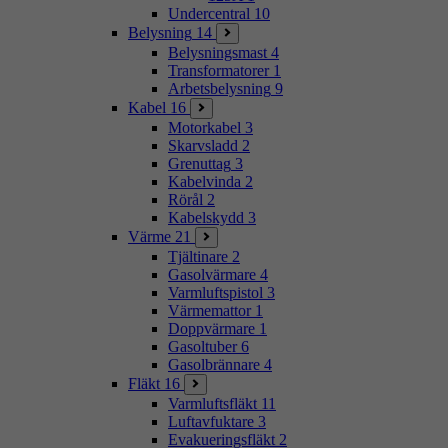
Undercentral
10
Belysning
14
Belysningsmast
4
Transformatorer
1
Arbetsbelysning
9
Kabel
16
Motorkabel
3
Skarvsladd
2
Grenuttag
3
Kabelvinda
2
Rörål
2
Kabelskydd
3
Värme
21
Tjältinare
2
Gasolvärmare
4
Varmluftspistol
3
Värmemattor
1
Doppvärmare
1
Gasoltuber
6
Gasolbrännare
4
Fläkt
16
Varmluftsfläkt
11
Luftavfuktare
3
Evakueringsfläkt
2