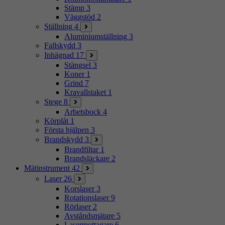
Stämp
3
Väggstöd
2
Ställning
4
Aluminiumställning
3
Fallskydd
3
Inhägnad
17
Stängsel
3
Koner
1
Grind
7
Kravallstaket
1
Stege
8
Arbetsbock
4
Körplåt
1
Första hjälpen
3
Brandskydd
3
Brandfiltar
1
Brandsläckare
2
Mätinstrument
42
Laser
26
Korslaser
3
Rotationslaser
9
Rörlaser
2
Avståndsmätare
5
Lasermottagare
6