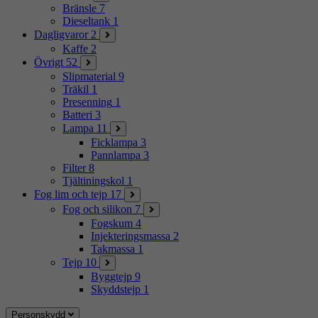
Bränsle
7
Dieseltank
1
Dagligvaror
2
Kaffe
2
Övrigt
52
Slipmaterial
9
Träkil
1
Presenning
1
Batteri
3
Lampa
11
Ficklampa
3
Pannlampa
3
Filter
8
Tjältiningskol
1
Fog lim och tejp
17
Fog och silikon
7
Fogskum
4
Injekteringsmassa
2
Takmassa
1
Tejp
10
Byggtejp
9
Skyddstejp
1
Personskydd