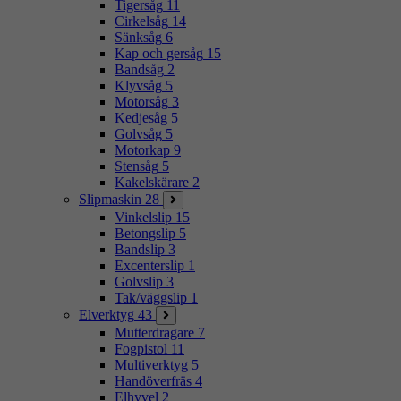
Tigersåg
11
Cirkelsåg
14
Sänksåg
6
Kap och gersåg
15
Bandsåg
2
Klyvsåg
5
Motorsåg
3
Kedjesåg
5
Golvsåg
5
Motorkap
9
Stensåg
5
Kakelskärare
2
Slipmaskin
28
Vinkelslip
15
Betongslip
5
Bandslip
3
Excenterslip
1
Golvslip
3
Tak/väggslip
1
Elverktyg
43
Mutterdragare
7
Fogpistol
11
Multiverktyg
5
Handöverfräs
4
Elhyvel
2