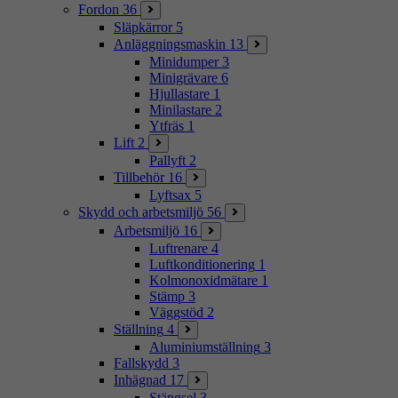
Fordon
36
Släpkärror
5
Anläggningsmaskin
13
Minidumper
3
Minigrävare
6
Hjullastare
1
Minilastare
2
Ytfräs
1
Lift
2
Pallyft
2
Tillbehör
16
Lyftsax
5
Skydd och arbetsmiljö
56
Arbetsmiljö
16
Luftrenare
4
Luftkonditionering
1
Kolmonoxidmätare
1
Stämp
3
Väggstöd
2
Ställning
4
Aluminiumställning
3
Fallskydd
3
Inhägnad
17
Stängsel
3