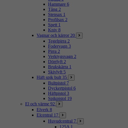
Hammare
6
Tång
2
Stensax
1
Profilsax
2
Spett
1
Kniv
8
Vagnar och kärror
20
Tegelpirra
2
Fodervagn
3
Pirra
2
Verktygsvagn
2
Dörrlyft
2
Brukskärra
1
Skivlyft
5
Häft spik bult
35
Bultpistol
7
Dyckertpistol
6
Häftpistol
3
Spikpistol
19
El och värme
92
Elverk
8
Elcentral
17
Huvudcentral
7
125A
1