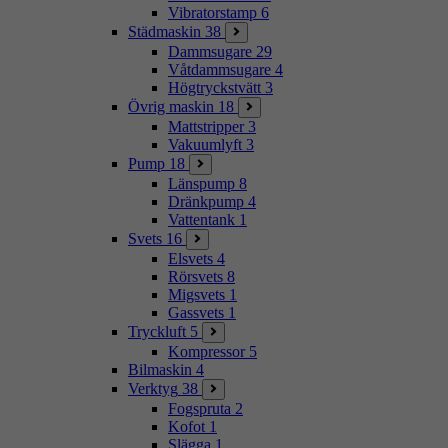
Vibratorstamp
6
Städmaskin
38
Dammsugare
29
Våtdammsugare
4
Högtryckstvätt
3
Övrig maskin
18
Mattstripper
3
Vakuumlyft
3
Pump
18
Länspump
8
Dränkpump
4
Vattentank
1
Svets
16
Elsvets
4
Rörsvets
8
Migsvets
1
Gassvets
1
Tryckluft
5
Kompressor
5
Bilmaskin
4
Verktyg
38
Fogspruta
2
Kofot
1
Slägga
1