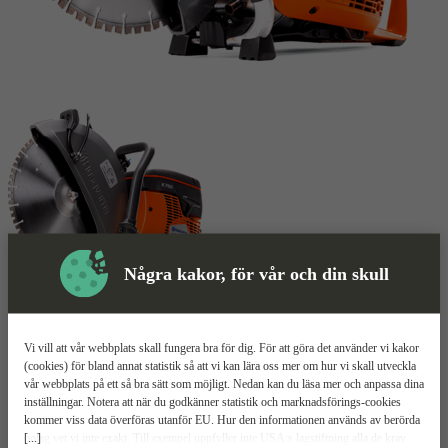
Några kakor, för vår och din skull
Skyddsutrustning
Vi vill att vår webbplats skall fungera bra för dig. För att göra det använder vi kakor
(cookies) för bland annat statistik så att vi kan lära oss mer om hur vi skall utveckla
vår webbplats på ett så bra sätt som möjligt. Nedan kan du läsa mer och anpassa dina
Motorkap
Mer information
inställningar. Notera att när du godkänner statistik och marknadsförings-cookies
kommer viss data överföras utanför EU. Hur den informationen används av berörda
[...]
bolag vet vi inte exakt. Till exempel uppfyller inte USA:s lagstiftning alla de krav