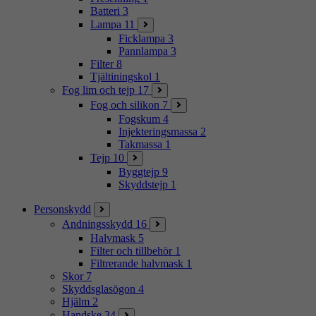
Batteri
3
Lampa
11
Ficklampa
3
Pannlampa
3
Filter
8
Tjältiningskol
1
Fog lim och tejp
17
Fog och silikon
7
Fogskum
4
Injekteringsmassa
2
Takmassa
1
Tejp
10
Byggtejp
9
Skyddstejp
1
Personskydd
Andningsskydd
16
Halvmask
5
Filter och tillbehör
1
Filtrerande halvmask
1
Skor
7
Skyddsglasögon
4
Hjälm
2
Handske
34