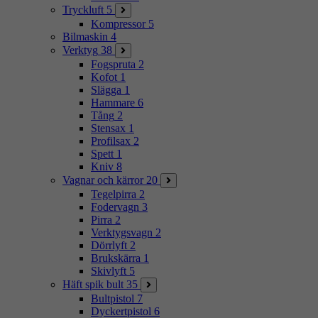
Tryckluft
5
Kompressor
5
Bilmaskin
4
Verktyg
38
Fogspruta
2
Kofot
1
Slägga
1
Hammare
6
Tång
2
Stensax
1
Profilsax
2
Spett
1
Kniv
8
Vagnar och kärror
20
Tegelpirra
2
Fodervagn
3
Pirra
2
Verktygsvagn
2
Dörrlyft
2
Brukskärra
1
Skivlyft
5
Häft spik bult
35
Bultpistol
7
Dyckertpistol
6