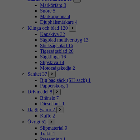
Markörfärg
3
Snöre
5
Markörpenna
4
Djuphålsmärkare
4
Klinga och blad
120
Kapskiva
32
Sågblad multiverktyg
13
Sticksågsblad
16
Tigersågsblad
26
Sågklinga
16
Slipskiva
14
Motorsågskedja
2
Sanitet
37
Big bag säck (SH-säck)
1
Papperskorg
1
Drivmedel
8
Bränsle
7
Dieseltank
1
Dagligvaror
2
Kaffe
2
Övrigt
52
Slipmaterial
9
Träkil
1
Presenning
1