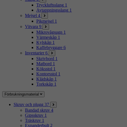
Tryckluftsslang
1
Avtappningsslang
1
Mejsel
4
Pikmejsel
1
Vitvara
9
Mikrovågsugn
1
Värmeskåp
1
Kylskåp
1
Kaffebryggare
6
Inventarier
6
Skrivbord
1
Matbord
1
Köksstol
1
Kontorsstol
1
Klädskåp
1
Torkskåp
1
Förbrukningsmaterial
Skruv och plugg
37
Bandad skruv
4
Gipsskruv
1
Träskruv
1
Expanderbult
2