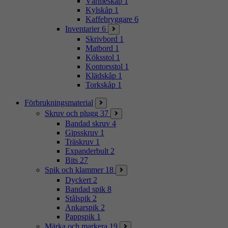
Värmeskåp
1
Kylskåp
1
Kaffebryggare
6
Inventarier
6
Skrivbord
1
Matbord
1
Köksstol
1
Kontorsstol
1
Klädskåp
1
Torkskåp
1
Förbrukningsmaterial
Skruv och plugg
37
Bandad skruv
4
Gipsskruv
1
Träskruv
1
Expanderbult
2
Bits
27
Spik och klammer
18
Dyckert
2
Bandad spik
8
Stålspik
2
Ankarspik
2
Pappspik
1
Märka och markera
19