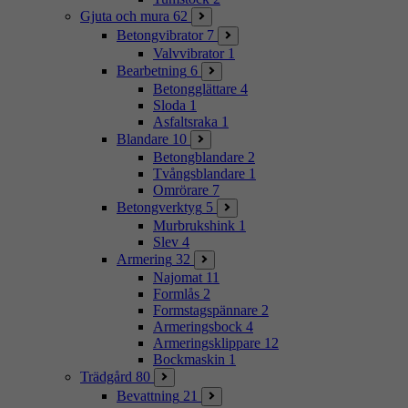
Gjuta och mura
62
Betongvibrator
7
Valvvibrator
1
Bearbetning
6
Betongglättare
4
Sloda
1
Asfaltsraka
1
Blandare
10
Betongblandare
2
Tvångsblandare
1
Omrörare
7
Betongverktyg
5
Murbrukshink
1
Slev
4
Armering
32
Najomat
11
Formlås
2
Formstagspännare
2
Armeringsbock
4
Armeringsklippare
12
Bockmaskin
1
Trädgård
80
Bevattning
21