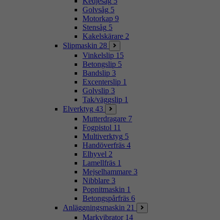
Kedjesåg
5
Golvsåg
5
Motorkap
9
Stensåg
5
Kakelskärare
2
Slipmaskin
28
Vinkelslip
15
Betongslip
5
Bandslip
3
Excenterslip
1
Golvslip
3
Tak/väggslip
1
Elverktyg
43
Mutterdragare
7
Fogpistol
11
Multiverktyg
5
Handöverfräs
4
Elhyvel
2
Lamellfräs
1
Mejselhammare
3
Nibblare
3
Popnitmaskin
1
Betongspårfräs
6
Anläggningsmaskin
21
Markvibrator
14