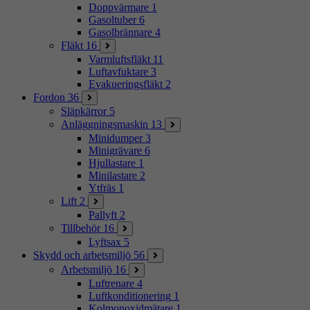
Doppvärmare
1
Gasoltuber
6
Gasolbrännare
4
Fläkt
16
Varmluftsfläkt
11
Luftavfuktare
3
Evakueringsfläkt
2
Fordon
36
Släpkärror
5
Anläggningsmaskin
13
Minidumper
3
Minigrävare
6
Hjullastare
1
Minilastare
2
Ytfräs
1
Lift
2
Pallyft
2
Tillbehör
16
Lyftsax
5
Skydd och arbetsmiljö
56
Arbetsmiljö
16
Luftrenare
4
Luftkonditionering
1
Kolmonoxidmätare
1