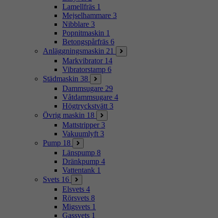
Lamellfräs
1
Mejselhammare
3
Nibblare
3
Popnitmaskin
1
Betongspårfräs
6
Anläggningsmaskin
21
Markvibrator
14
Vibratorstamp
6
Städmaskin
38
Dammsugare
29
Våtdammsugare
4
Högtryckstvätt
3
Övrig maskin
18
Mattstripper
3
Vakuumlyft
3
Pump
18
Länspump
8
Dränkpump
4
Vattentank
1
Svets
16
Elsvets
4
Rörsvets
8
Migsvets
1
Gassvets
1