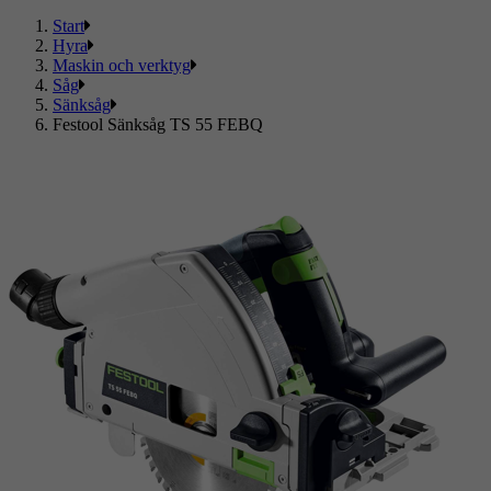
Start
Hyra
Maskin och verktyg
Såg
Sänksåg
Festool Sänksåg TS 55 FEBQ