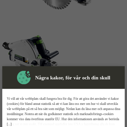
Några kakor, för vår och din skull
Sänksåg
Mer information
Vi vill att vår webbplats skall fungera bra för dig. För att göra det använder vi kakor
Festool TS 55 FEBQ
(cookies) för bland annat statistik så att vi kan lära oss mer om hur vi skall utveckla
vår webbplats på ett så bra sätt som möjligt. Nedan kan du läsa mer och anpassa dina
inställningar. Notera att när du godkänner statistik och marknadsförings-cookies
Kompakt och effektiv
kommer viss data överföras utanför EU. Hur den informationen används av berörda
1–47° vinkelinställning
[...]
bolag vet vi inte exakt. Till exempel uppfyller inte USA:s lagstiftning alla de krav
Exakt djupinställning