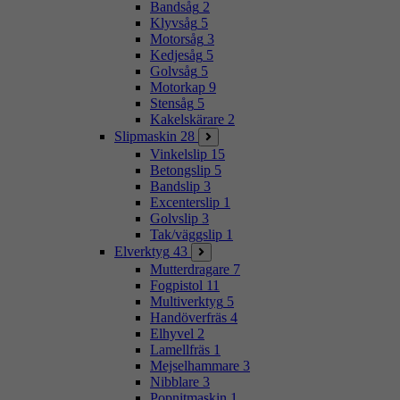
Bandsåg
2
Klyvsåg
5
Motorsåg
3
Kedjesåg
5
Golvsåg
5
Motorkap
9
Stensåg
5
Kakelskärare
2
Slipmaskin
28
Vinkelslip
15
Betongslip
5
Bandslip
3
Excenterslip
1
Golvslip
3
Tak/väggslip
1
Elverktyg
43
Mutterdragare
7
Fogpistol
11
Multiverktyg
5
Handöverfräs
4
Elhyvel
2
Lamellfräs
1
Mejselhammare
3
Nibblare
3
Popnitmaskin
1