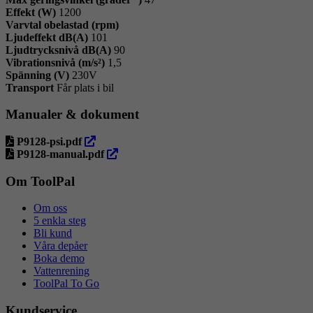
Effekt (W)
1200
Varvtal obelastad (rpm)
Ljudeffekt dB(A)
101
Ljudtrycksnivå dB(A)
90
Vibrationsnivå (m/s²)
1,5
Spänning (V)
230V
Transport
Får plats i bil
Manualer & dokument
öppna
P9128-psi.pdf
i
öppna
P9128-manual.pdf
ny
i
flik
ny
Om ToolPal
flik
Om oss
5 enkla steg
Bli kund
Våra depåer
Boka demo
Vattenrening
ToolPal To Go
Kundservice