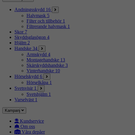
Andningsskydd
16
Halvmask
5
Filter och tillbehör
1
Filtrerande halvmask
1
Skor
7
Skyddsglasögon
4
Hjälm
2
Handske
34
Armskydd
4
Montagehandske
13
Skärskyddshandske
3
Vinterhandske
10
Hörselskydd
6
Hörselkåpa
1
Svetsvisir
1
Svetshjälm
1
Varselväst
1
Kampanj
Kundservice
Om oss
Våra depåer