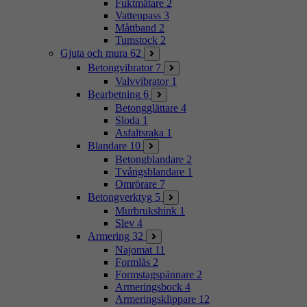
Fuktmätare
2
Vattenpass
3
Måttband
2
Tumstock
2
Gjuta och mura
62
Betongvibrator
7
Valvvibrator
1
Bearbetning
6
Betongglättare
4
Sloda
1
Asfaltsraka
1
Blandare
10
Betongblandare
2
Tvångsblandare
1
Omrörare
7
Betongverktyg
5
Murbrukshink
1
Slev
4
Armering
32
Najomat
11
Formlås
2
Formstagspännare
2
Armeringsbock
4
Armeringsklippare
12