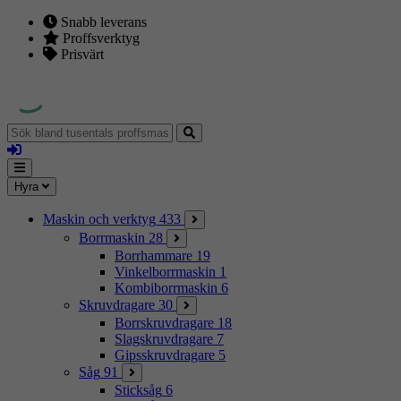
Snabb leverans
Proffsverktyg
Prisvärt
Sök
bland
Logga
tusentals
in
proffsmaskiner
Mina
Meny
Hyra
sidor
Maskin och verktyg
433
Borrmaskin
28
Borrhammare
19
Vinkelborrmaskin
1
Kombiborrmaskin
6
Skruvdragare
30
Borrskruvdragare
18
Slagskruvdragare
7
Gipsskruvdragare
5
Såg
91
Sticksåg
6