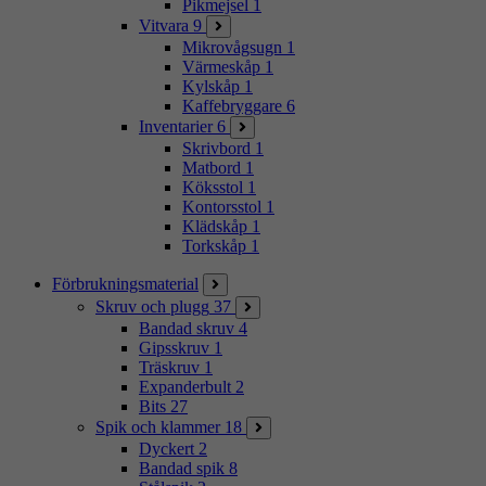
Pikmejsel
1
Vitvara
9
Mikrovågsugn
1
Värmeskåp
1
Kylskåp
1
Kaffebryggare
6
Inventarier
6
Skrivbord
1
Matbord
1
Köksstol
1
Kontorsstol
1
Klädskåp
1
Torkskåp
1
Förbrukningsmaterial
Skruv och plugg
37
Bandad skruv
4
Gipsskruv
1
Träskruv
1
Expanderbult
2
Bits
27
Spik och klammer
18
Dyckert
2
Bandad spik
8