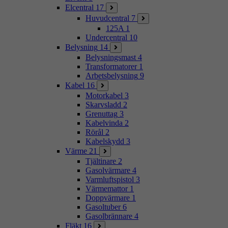
Elcentral
17
Huvudcentral
7
125A
1
Undercentral
10
Belysning
14
Belysningsmast
4
Transformatorer
1
Arbetsbelysning
9
Kabel
16
Motorkabel
3
Skarvsladd
2
Grenuttag
3
Kabelvinda
2
Rörål
2
Kabelskydd
3
Värme
21
Tjältinare
2
Gasolvärmare
4
Varmluftspistol
3
Värmemattor
1
Doppvärmare
1
Gasoltuber
6
Gasolbrännare
4
Fläkt
16