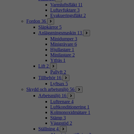
Varmluftsfläkt
11
Luftavfuktare
3
Evakueringsfläkt
2
Fordon
36
Släpkärror
5
Anläggningsmaskin
13
Minidumper
3
Minigrävare
6
Hjullastare
1
Minilastare
2
Ytfräs
1
Lift
2
Pallyft
2
Tillbehör
16
Lyftsax
5
Skydd och arbetsmiljö
56
Arbetsmiljö
16
Luftrenare
4
Luftkonditionering
1
Kolmonoxidmätare
1
Stämp
3
Väggstöd
2
Ställning
4