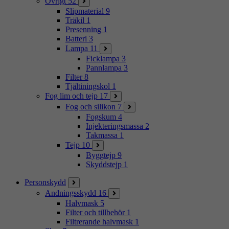
Övrigt
52
Slipmaterial
9
Träkil
1
Presenning
1
Batteri
3
Lampa
11
Ficklampa
3
Pannlampa
3
Filter
8
Tjältiningskol
1
Fog lim och tejp
17
Fog och silikon
7
Fogskum
4
Injekteringsmassa
2
Takmassa
1
Tejp
10
Byggtejp
9
Skyddstejp
1
Personskydd
Andningsskydd
16
Halvmask
5
Filter och tillbehör
1
Filtrerande halvmask
1