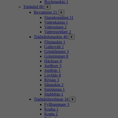
Bockmaskin
1
Trädgård
80
Bevattning
21
Slangkoppling
11
Vattenkanna
1
Vattenslang
2
Vattenspridare
2
Trädgårdsmaskin
40
Flismaskin
1
Gallervält
2
Gräsklippare
3
Grästrimmer
8
Häcksax
6
Jordborr
3
Jordfräs
1
Lövblås
8
Röjsåg
3
Såmaskin
2
Snöslunga
1
Stubbfräs
1
Trädgårdsredskap
18
Fyllhammare
3
Krafsa
1
Kratta
2