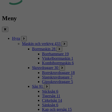
Meny
Stäng
Hyra
Maskin och verktyg
433
Borrmaskin
28
Borrhammare
19
Vinkelborrmaskin
1
Kombiborrmaskin
6
Skruvdragare
30
Borrskruvdragare
18
Slagskruvdragare
7
Gipsskruvdragare
5
Såg
91
Sticksåg
6
Tigersåg
11
Cirkelsåg
14
Sänksåg
6
Kap och gersåg
15