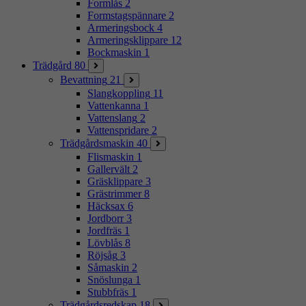
Formlås
2
Formstagspännare
2
Armeringsbock
4
Armeringsklippare
12
Bockmaskin
1
Trädgård
80
Bevattning
21
Slangkoppling
11
Vattenkanna
1
Vattenslang
2
Vattenspridare
2
Trädgårdsmaskin
40
Flismaskin
1
Gallervält
2
Gräsklippare
3
Grästrimmer
8
Häcksax
6
Jordborr
3
Jordfräs
1
Lövblås
8
Röjsåg
3
Såmaskin
2
Snöslunga
1
Stubbfräs
1
Trädgårdsredskap
18