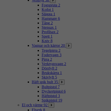
Verktyg
38
Fogspruta
2
Kofot
1
Slägga
1
Hammare
6
Tång
2
Stensax
1
Profilsax
2
Spett
1
Kniv
8
Vagnar och kärror
20
Tegelpirra
2
Fodervagn
3
Pirra
2
Verktygsvagn
2
Dörrlyft
2
Brukskärra
1
Skivlyft
5
Häft spik bult
35
Bultpistol
7
Dyckertpistol
6
Häftpistol
3
Spikpistol
19
El och värme
92
Elverk
8