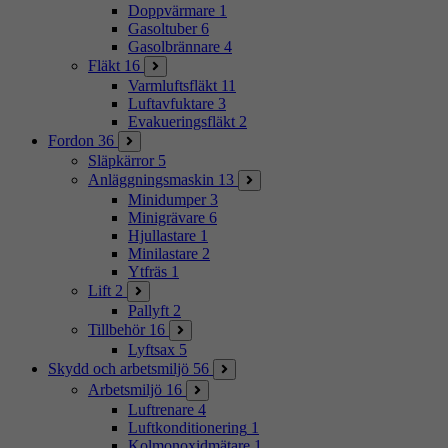
Doppvärmare
1
Gasoltuber
6
Gasolbrännare
4
Fläkt
16
Varmluftsfläkt
11
Luftavfuktare
3
Evakueringsfläkt
2
Fordon
36
Släpkärror
5
Anläggningsmaskin
13
Minidumper
3
Minigrävare
6
Hjullastare
1
Minilastare
2
Ytfräs
1
Lift
2
Pallyft
2
Tillbehör
16
Lyftsax
5
Skydd och arbetsmiljö
56
Arbetsmiljö
16
Luftrenare
4
Luftkonditionering
1
Kolmonoxidmätare
1