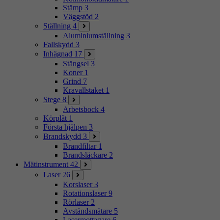
Stämp
3
Väggstöd
2
Ställning
4
Aluminiumställning
3
Fallskydd
3
Inhägnad
17
Stängsel
3
Koner
1
Grind
7
Kravallstaket
1
Stege
8
Arbetsbock
4
Körplåt
1
Första hjälpen
3
Brandskydd
3
Brandfiltar
1
Brandsläckare
2
Mätinstrument
42
Laser
26
Korslaser
3
Rotationslaser
9
Rörlaser
2
Avståndsmätare
5
Lasermottagare
6