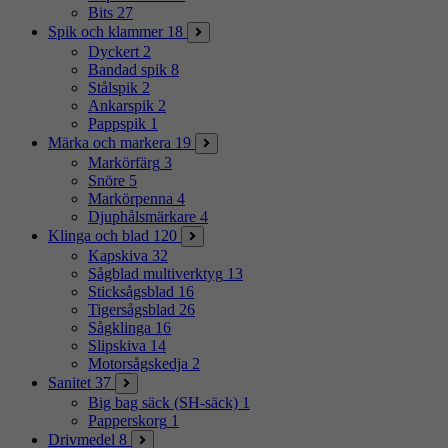
Bits
27
Spik och klammer
18
Dyckert
2
Bandad spik
8
Stålspik
2
Ankarspik
2
Pappspik
1
Märka och markera
19
Markörfärg
3
Snöre
5
Markörpenna
4
Djuphålsmärkare
4
Klinga och blad
120
Kapskiva
32
Sågblad multiverktyg
13
Sticksågsblad
16
Tigersågsblad
26
Sågklinga
16
Slipskiva
14
Motorsågskedja
2
Sanitet
37
Big bag säck (SH-säck)
1
Papperskorg
1
Drivmedel
8