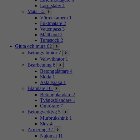
Laserstativ
1
Mäta
14
Värmekamera
1
Fuktmätare
2
Vattenpass
3
Måttband
2
Tumstock
2
Gjuta och mura
62
Betongvibrator
7
Valvvibrator
1
Bearbetning
6
Betongglättare
4
Sloda
1
Asfaltsraka
1
Blandare
10
Betongblandare
2
Tvångsblandare
1
Omrörare
7
Betongverktyg
5
Murbrukshink
1
Slev
4
Armering
32
Najomat
11