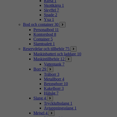
Räfsa
1
Skottkärra
1
Skyffel
7
Spade
2
Yxa
1
Bod och container
30
Personalbod
11
Kontorsbod
8
Container
5
Slamtoalett
1
Reservdelar och tillbehör
75
Maskinbatteri och laddare
10
Maskintillbehör
12
Vattentank
7
Borr
29
Träborr
3
Metallborr
4
Betongborr
10
Kakelborr
3
Hålsåg
7
Slang
4
Tryckluftsslang
1
Avtappningsslang
1
Mejsel
4