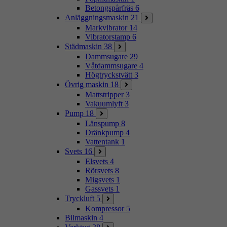
Betongspårfräs
6
Anläggningsmaskin
21
Markvibrator
14
Vibratorstamp
6
Städmaskin
38
Dammsugare
29
Våtdammsugare
4
Högtryckstvätt
3
Övrig maskin
18
Mattstripper
3
Vakuumlyft
3
Pump
18
Länspump
8
Dränkpump
4
Vattentank
1
Svets
16
Elsvets
4
Rörsvets
8
Migsvets
1
Gassvets
1
Tryckluft
5
Kompressor
5
Bilmaskin
4