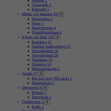
Stålspik
2
Ankarspik
2
Pappspik
1
Märka och markera
19
Markörfärg
3
Snöre
5
Markörpenna
4
Djuphålsmärkare
4
Klinga och blad
120
Kapskiva
32
Sågblad multiverktyg
13
Sticksågsblad
16
Tigersågsblad
26
Sågklinga
16
Slipskiva
14
Motorsågskedja
2
Sanitet
37
Big bag säck (SH-säck)
1
Papperskorg
1
Drivmedel
8
Bränsle
7
Dieseltank
1
Dagligvaror
2
Kaffe
2