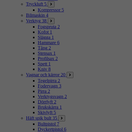
Tryckluft
5
Kompressor
5
Bilmaskin
4
Verktyg
38
Fogspruta
2
Kofot
1
Slägga
1
Hammare
6
Tång
2
Stensax
1
Profilsax
2
Spett
1
Kniv
8
Vagnar och kärror
20
Tegelpirra
2
Fodervagn
3
Pirra
2
Verktygsvagn
2
Dörrlyft
2
Brukskärra
1
Skivlyft
5
Häft spik bult
35
Bultpistol
7
Dyckertpistol
6