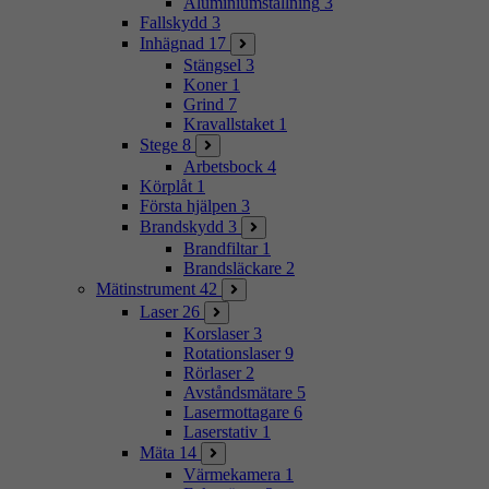
Aluminiumställning
3
Fallskydd
3
Inhägnad
17
Stängsel
3
Koner
1
Grind
7
Kravallstaket
1
Stege
8
Arbetsbock
4
Körplåt
1
Första hjälpen
3
Brandskydd
3
Brandfiltar
1
Brandsläckare
2
Mätinstrument
42
Laser
26
Korslaser
3
Rotationslaser
9
Rörlaser
2
Avståndsmätare
5
Lasermottagare
6
Laserstativ
1
Mäta
14
Värmekamera
1