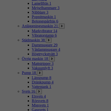
Lamellfräs
1
Mejselhammare
3
Nibblare
3
Popnitmaskin
1
Betongspårfräs
6
Anläggningsmaskin
21
Markvibrator
14
Vibratorstamp
6
Städmaskin
38
Dammsugare
29
Våtdammsugare
4
Högtryckstvätt
3
Övrig maskin
18
Mattstripper
3
Vakuumlyft
3
Pump
18
Länspump
8
Dränkpump
4
Vattentank
1
Svets
16
Elsvets
4
Rörsvets
8
Migsvets
1
Gassvets
1