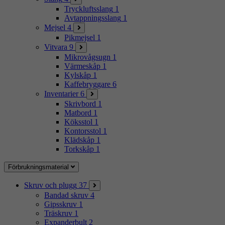
Tryckluftsslang
1
Avtappningsslang
1
Mejsel
4
Pikmejsel
1
Vitvara
9
Mikrovågsugn
1
Värmeskåp
1
Kylskåp
1
Kaffebryggare
6
Inventarier
6
Skrivbord
1
Matbord
1
Köksstol
1
Kontorsstol
1
Klädskåp
1
Torkskåp
1
Förbrukningsmaterial
Skruv och plugg
37
Bandad skruv
4
Gipsskruv
1
Träskruv
1
Expanderbult
2