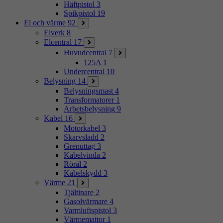
Häftpistol
3
Spikpistol
19
El och värme
92
Elverk
8
Elcentral
17
Huvudcentral
7
125A
1
Undercentral
10
Belysning
14
Belysningsmast
4
Transformatorer
1
Arbetsbelysning
9
Kabel
16
Motorkabel
3
Skarvsladd
2
Grenuttag
3
Kabelvinda
2
Rörål
2
Kabelskydd
3
Värme
21
Tjältinare
2
Gasolvärmare
4
Varmluftspistol
3
Värmemattor
1