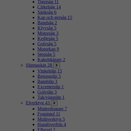
Tigersåg
11
Cirkelsåg
14
Sänksåg
6
Kap och gersåg
15
Bandsåg
2
Klyvsåg
5
Motorsåg
3
Kedjesåg
5
Golvsåg
5
Motorkap
9
Stensåg
5
Kakelskärare
2
Slipmaskin
28
Vinkelslip
15
Betongslip
5
Bandslip
3
Excenterslip
1
Golvslip
3
Tak/väggslip
1
Elverktyg
43
Mutterdragare
7
Fogpistol
11
Multiverktyg
5
Handöverfräs
4
Elhyvel
2