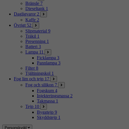
Bränsle
7
Dieseltank
1
Dagligvaror
2
Kaffe
2
Övrigt
52
Slipmaterial
9
Träkil
1
Presenning
1
Batteri
3
Lampa
11
Ficklampa
3
Pannlampa
3
Filter
8
Tjältiningskol
1
Fog lim och tejp
17
Fog och silikon
7
Fogskum
4
Injekteringsmassa
2
Takmassa
1
Tejp
10
Byggtejp
9
Skyddstejp
1
Personskydd