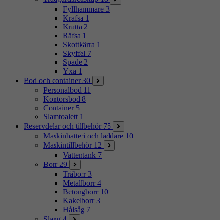
Fyllhammare
3
Krafsa
1
Kratta
2
Räfsa
1
Skottkärra
1
Skyffel
7
Spade
2
Yxa
1
Bod och container
30
Personalbod
11
Kontorsbod
8
Container
5
Slamtoalett
1
Reservdelar och tillbehör
75
Maskinbatteri och laddare
10
Maskintillbehör
12
Vattentank
7
Borr
29
Träborr
3
Metallborr
4
Betongborr
10
Kakelborr
3
Hålsåg
7
Slang
4