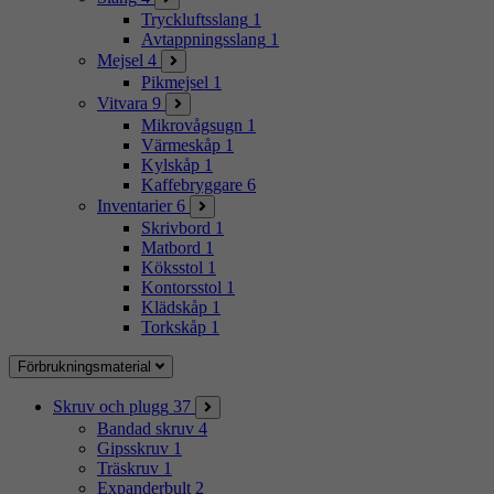
Tryckluftsslang
1
Avtappningsslang
1
Mejsel
4
Pikmejsel
1
Vitvara
9
Mikrovågsugn
1
Värmeskåp
1
Kylskåp
1
Kaffebryggare
6
Inventarier
6
Skrivbord
1
Matbord
1
Köksstol
1
Kontorsstol
1
Klädskåp
1
Torkskåp
1
Förbrukningsmaterial
Skruv och plugg
37
Bandad skruv
4
Gipsskruv
1
Träskruv
1
Expanderbult
2