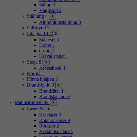
Stämp
3
Väggstöd
2
Ställning
4
Aluminiumställning
3
Fallskydd
3
Inhägnad
17
Stängsel
3
Koner
1
Grind
7
Kravallstaket
1
Stege
8
Arbetsbock
4
Körplåt
1
Första hjälpen
3
Brandskydd
3
Brandfiltar
1
Brandsläckare
2
Mätinstrument
42
Laser
26
Korslaser
3
Rotationslaser
9
Rörlaser
2
Avståndsmätare
5
Lasermottagare
6