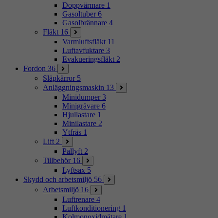
Doppvärmare
1
Gasoltuber
6
Gasolbrännare
4
Fläkt
16
Varmluftsfläkt
11
Luftavfuktare
3
Evakueringsfläkt
2
Fordon
36
Släpkärror
5
Anläggningsmaskin
13
Minidumper
3
Minigrävare
6
Hjullastare
1
Minilastare
2
Ytfräs
1
Lift
2
Pallyft
2
Tillbehör
16
Lyftsax
5
Skydd och arbetsmiljö
56
Arbetsmiljö
16
Luftrenare
4
Luftkonditionering
1
Kolmonoxidmätare
1