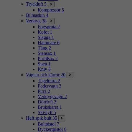
Tryckluft
5
Kompressor
5
Bilmaskin
4
Verktyg
38
Fogspruta
2
Kofot
1
Slägga
1
Hammare
6
Tång
2
Stensax
1
Profilsax
2
Spett
1
Kniv
8
Vagnar och kärror
20
Tegelpirra
2
Fodervagn
3
Pirra
2
Verktygsvagn
2
Dörrlyft
2
Brukskärra
1
Skivlyft
5
Häft spik bult
35
Bultpistol
7
Dyckertpistol
6