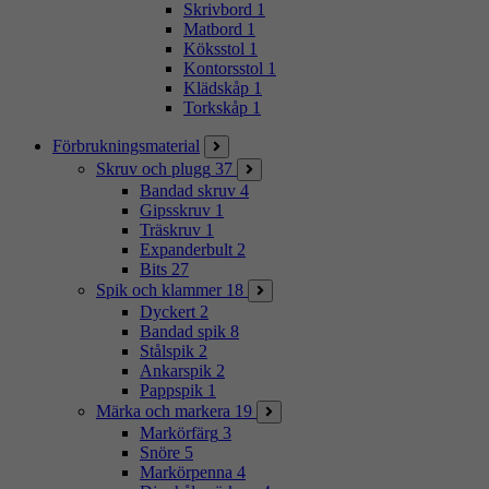
Skrivbord
1
Matbord
1
Köksstol
1
Kontorsstol
1
Klädskåp
1
Torkskåp
1
Förbrukningsmaterial
Skruv och plugg
37
Bandad skruv
4
Gipsskruv
1
Träskruv
1
Expanderbult
2
Bits
27
Spik och klammer
18
Dyckert
2
Bandad spik
8
Stålspik
2
Ankarspik
2
Pappspik
1
Märka och markera
19
Markörfärg
3
Snöre
5
Markörpenna
4