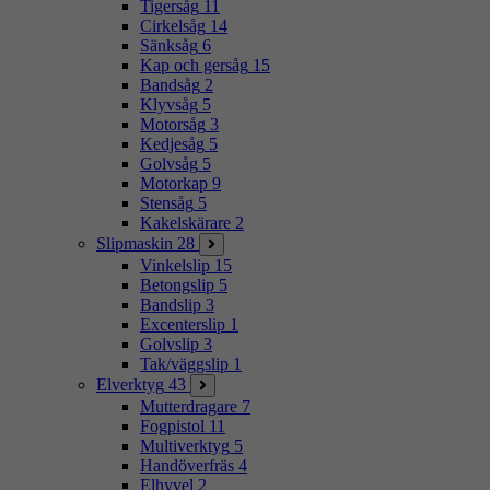
Tigersåg
11
Cirkelsåg
14
Sänksåg
6
Kap och gersåg
15
Bandsåg
2
Klyvsåg
5
Motorsåg
3
Kedjesåg
5
Golvsåg
5
Motorkap
9
Stensåg
5
Kakelskärare
2
Slipmaskin
28
Vinkelslip
15
Betongslip
5
Bandslip
3
Excenterslip
1
Golvslip
3
Tak/väggslip
1
Elverktyg
43
Mutterdragare
7
Fogpistol
11
Multiverktyg
5
Handöverfräs
4
Elhyvel
2