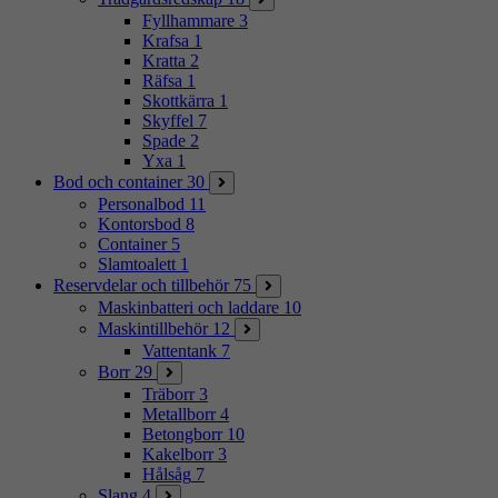
Fyllhammare
3
Krafsa
1
Kratta
2
Räfsa
1
Skottkärra
1
Skyffel
7
Spade
2
Yxa
1
Bod och container
30
Personalbod
11
Kontorsbod
8
Container
5
Slamtoalett
1
Reservdelar och tillbehör
75
Maskinbatteri och laddare
10
Maskintillbehör
12
Vattentank
7
Borr
29
Träborr
3
Metallborr
4
Betongborr
10
Kakelborr
3
Hålsåg
7
Slang
4