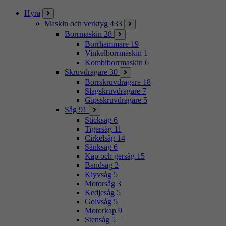
Stäng
Hyra
Maskin och verktyg
433
Borrmaskin
28
Borrhammare
19
Vinkelborrmaskin
1
Kombiborrmaskin
6
Skruvdragare
30
Borrskruvdragare
18
Slagskruvdragare
7
Gipsskruvdragare
5
Såg
91
Sticksåg
6
Tigersåg
11
Cirkelsåg
14
Sänksåg
6
Kap och gersåg
15
Bandsåg
2
Klyvsåg
5
Motorsåg
3
Kedjesåg
5
Golvsåg
5
Motorkap
9
Stensåg
5