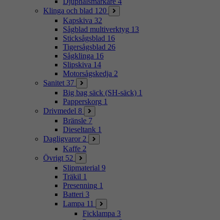
Djuphålsmärkare
4
Klinga och blad
120
Kapskiva
32
Sågblad multiverktyg
13
Sticksågsblad
16
Tigersågsblad
26
Sågklinga
16
Slipskiva
14
Motorsågskedja
2
Sanitet
37
Big bag säck (SH-säck)
1
Papperskorg
1
Drivmedel
8
Bränsle
7
Dieseltank
1
Dagligvaror
2
Kaffe
2
Övrigt
52
Slipmaterial
9
Träkil
1
Presenning
1
Batteri
3
Lampa
11
Ficklampa
3