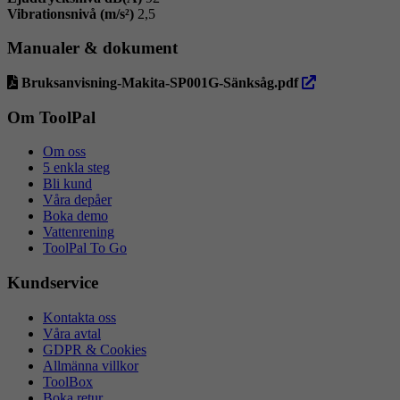
Vibrationsnivå (m/s²)
2,5
Manualer & dokument
öppna
Bruksanvisning-Makita-SP001G-Sänksåg.pdf
i
ny
Om ToolPal
flik
Om oss
5 enkla steg
Bli kund
Våra depåer
Boka demo
Vattenrening
ToolPal To Go
Kundservice
Kontakta oss
Våra avtal
GDPR & Cookies
Allmänna villkor
ToolBox
Boka retur