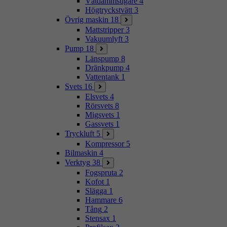
Våtdammsugare
4
Högtryckstvätt
3
Övrig maskin
18
Mattstripper
3
Vakuumlyft
3
Pump
18
Länspump
8
Dränkpump
4
Vattentank
1
Svets
16
Elsvets
4
Rörsvets
8
Migsvets
1
Gassvets
1
Tryckluft
5
Kompressor
5
Bilmaskin
4
Verktyg
38
Fogspruta
2
Kofot
1
Slägga
1
Hammare
6
Tång
2
Stensax
1