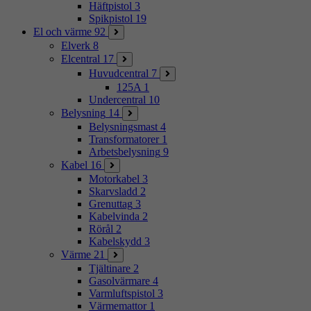
Häftpistol
3
Spikpistol
19
El och värme
92
Elverk
8
Elcentral
17
Huvudcentral
7
125A
1
Undercentral
10
Belysning
14
Belysningsmast
4
Transformatorer
1
Arbetsbelysning
9
Kabel
16
Motorkabel
3
Skarvsladd
2
Grenuttag
3
Kabelvinda
2
Rörål
2
Kabelskydd
3
Värme
21
Tjältinare
2
Gasolvärmare
4
Varmluftspistol
3
Värmemattor
1