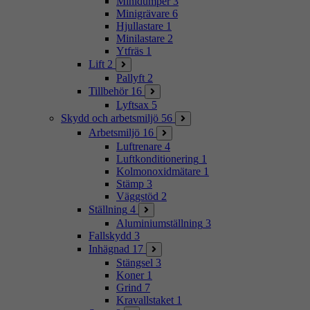
Minidumper
3
Minigrävare
6
Hjullastare
1
Minilastare
2
Ytfräs
1
Lift
2
Pallyft
2
Tillbehör
16
Lyftsax
5
Skydd och arbetsmiljö
56
Arbetsmiljö
16
Luftrenare
4
Luftkonditionering
1
Kolmonoxidmätare
1
Stämp
3
Väggstöd
2
Ställning
4
Aluminiumställning
3
Fallskydd
3
Inhägnad
17
Stängsel
3
Koner
1
Grind
7
Kravallstaket
1