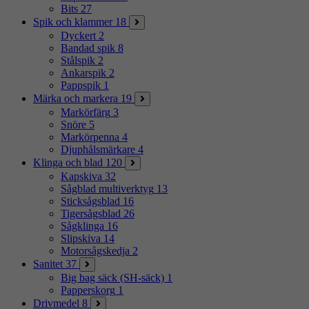
Bits
27
Spik och klammer
18
Dyckert
2
Bandad spik
8
Stålspik
2
Ankarspik
2
Pappspik
1
Märka och markera
19
Markörfärg
3
Snöre
5
Markörpenna
4
Djuphålsmärkare
4
Klinga och blad
120
Kapskiva
32
Sågblad multiverktyg
13
Sticksågsblad
16
Tigersågsblad
26
Sågklinga
16
Slipskiva
14
Motorsågskedja
2
Sanitet
37
Big bag säck (SH-säck)
1
Papperskorg
1
Drivmedel
8