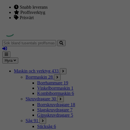
Snabb leverans
Proffsverktyg
Prisvärt
Sök
bland
Logga
tusentals
in
proffsmaskiner
Mina
Meny
Hyra
sidor
Maskin och verktyg
433
Borrmaskin
28
Borrhammare
19
Vinkelborrmaskin
1
Kombiborrmaskin
6
Skruvdragare
30
Borrskruvdragare
18
Slagskruvdragare
7
Gipsskruvdragare
5
Såg
91
Sticksåg
6