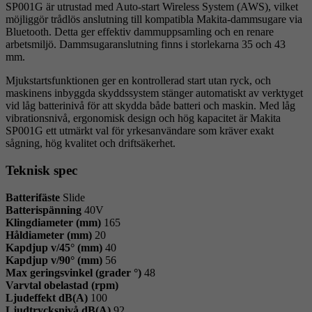
SP001G är utrustad med Auto-start Wireless System (AWS), vilket
möjliggör trådlös anslutning till kompatibla Makita-dammsugare via
Bluetooth. Detta ger effektiv dammuppsamling och en renare
arbetsmiljö. Dammsugaranslutning finns i storlekarna 35 och 43
mm.
Mjukstartsfunktionen ger en kontrollerad start utan ryck, och
maskinens inbyggda skyddssystem stänger automatiskt av verktyget
vid låg batterinivå för att skydda både batteri och maskin. Med låg
vibrationsnivå, ergonomisk design och hög kapacitet är Makita
SP001G ett utmärkt val för yrkesanvändare som kräver exakt
sågning, hög kvalitet och driftsäkerhet.
Teknisk spec
Batterifäste
Slide
Batterispänning
40V
Klingdiameter (mm)
165
Håldiameter (mm)
20
Kapdjup v/45° (mm)
40
Kapdjup v/90° (mm)
56
Max geringsvinkel (grader °)
48
Varvtal obelastad (rpm)
Ljudeffekt dB(A)
100
Ljudtrycksnivå dB(A)
92