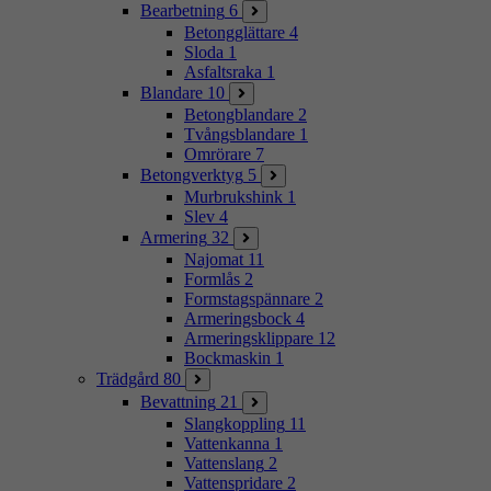
Bearbetning
6
Betongglättare
4
Sloda
1
Asfaltsraka
1
Blandare
10
Betongblandare
2
Tvångsblandare
1
Omrörare
7
Betongverktyg
5
Murbrukshink
1
Slev
4
Armering
32
Najomat
11
Formlås
2
Formstagspännare
2
Armeringsbock
4
Armeringsklippare
12
Bockmaskin
1
Trädgård
80
Bevattning
21
Slangkoppling
11
Vattenkanna
1
Vattenslang
2
Vattenspridare
2