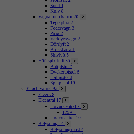
Profilsax
2
Spett
1
Kniv
8
Vagnar och kärror
20
Tegelpirra
2
Fodervagn
3
Pirra
2
Verktygsvagn
2
Dörrlyft
2
Brukskärra
1
Skivlyft
5
Häft spik bult
35
Bultpistol
7
Dyckertpistol
6
Häftpistol
3
Spikpistol
19
El och värme
92
Elverk
8
Elcentral
17
Huvudcentral
7
125A
1
Undercentral
10
Belysning
14
Belysningsmast
4