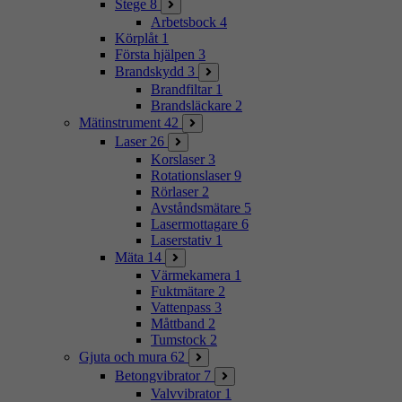
Stege
8
Arbetsbock
4
Körplåt
1
Första hjälpen
3
Brandskydd
3
Brandfiltar
1
Brandsläckare
2
Mätinstrument
42
Laser
26
Korslaser
3
Rotationslaser
9
Rörlaser
2
Avståndsmätare
5
Lasermottagare
6
Laserstativ
1
Mäta
14
Värmekamera
1
Fuktmätare
2
Vattenpass
3
Måttband
2
Tumstock
2
Gjuta och mura
62
Betongvibrator
7
Valvvibrator
1