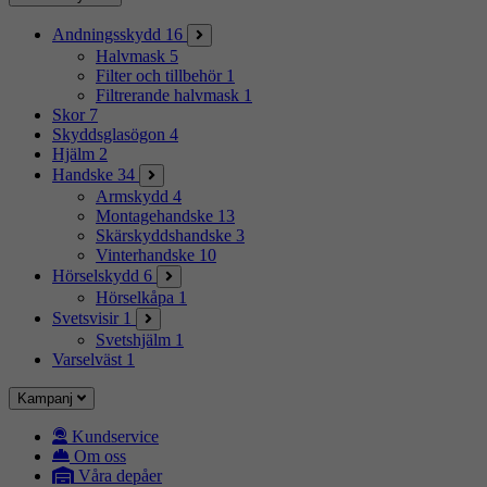
Andningsskydd
16
Halvmask
5
Filter och tillbehör
1
Filtrerande halvmask
1
Skor
7
Skyddsglasögon
4
Hjälm
2
Handske
34
Armskydd
4
Montagehandske
13
Skärskyddshandske
3
Vinterhandske
10
Hörselskydd
6
Hörselkåpa
1
Svetsvisir
1
Svetshjälm
1
Varselväst
1
Kampanj
Kundservice
Om oss
Våra depåer