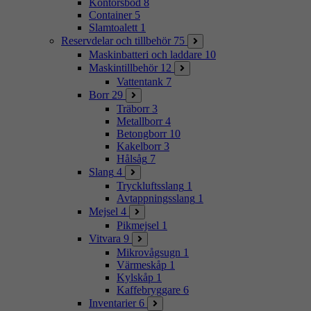
Kontorsbod
8
Container
5
Slamtoalett
1
Reservdelar och tillbehör
75
Maskinbatteri och laddare
10
Maskintillbehör
12
Vattentank
7
Borr
29
Träborr
3
Metallborr
4
Betongborr
10
Kakelborr
3
Hålsåg
7
Slang
4
Tryckluftsslang
1
Avtappningsslang
1
Mejsel
4
Pikmejsel
1
Vitvara
9
Mikrovågsugn
1
Värmeskåp
1
Kylskåp
1
Kaffebryggare
6
Inventarier
6