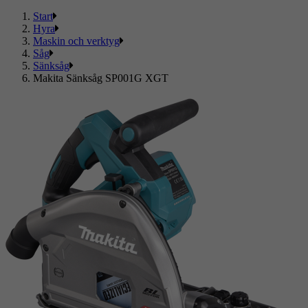
Start
Hyra
Maskin och verktyg
Såg
Sänksåg
Makita Sänksåg SP001G XGT