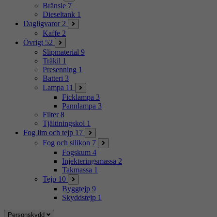
Bränsle
7
Dieseltank
1
Dagligvaror
2
Kaffe
2
Övrigt
52
Slipmaterial
9
Träkil
1
Presenning
1
Batteri
3
Lampa
11
Ficklampa
3
Pannlampa
3
Filter
8
Tjältiningskol
1
Fog lim och tejp
17
Fog och silikon
7
Fogskum
4
Injekteringsmassa
2
Takmassa
1
Tejp
10
Byggtejp
9
Skyddstejp
1
Personskydd