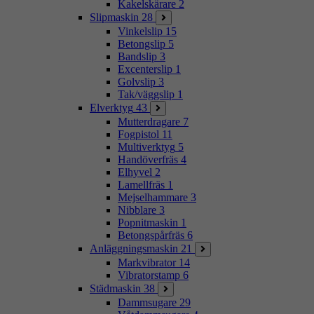
Kakelskärare
2
Slipmaskin
28
Vinkelslip
15
Betongslip
5
Bandslip
3
Excenterslip
1
Golvslip
3
Tak/väggslip
1
Elverktyg
43
Mutterdragare
7
Fogpistol
11
Multiverktyg
5
Handöverfräs
4
Elhyvel
2
Lamellfräs
1
Mejselhammare
3
Nibblare
3
Popnitmaskin
1
Betongspårfräs
6
Anläggningsmaskin
21
Markvibrator
14
Vibratorstamp
6
Städmaskin
38
Dammsugare
29