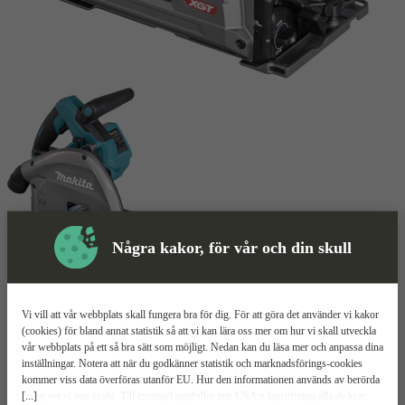
Några kakor, för vår och din skull
Sänksåg
Mer information
Vi vill att vår webbplats skall fungera bra för dig. För att göra det använder vi kakor
Makita SP001G XGT
(cookies) för bland annat statistik så att vi kan lära oss mer om hur vi skall utveckla
vår webbplats på ett så bra sätt som möjligt. Nedan kan du läsa mer och anpassa dina
inställningar. Notera att när du godkänner statistik och marknadsförings-cookies
För precisa snitt
kommer viss data överföras utanför EU. Hur den informationen används av berörda
Mjukstartsfunktion
[...]
bolag vet vi inte exakt. Till exempel uppfyller inte USA:s lagstiftning alla de krav
Ø165 mm klinga