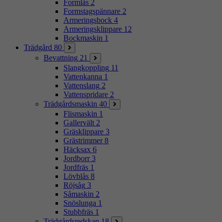
Formlås
2
Formstagspännare
2
Armeringsbock
4
Armeringsklippare
12
Bockmaskin
1
Trädgård
80
Bevattning
21
Slangkoppling
11
Vattenkanna
1
Vattenslang
2
Vattenspridare
2
Trädgårdsmaskin
40
Flismaskin
1
Gallervält
2
Gräsklippare
3
Grästrimmer
8
Häcksax
6
Jordborr
3
Jordfräs
1
Lövblås
8
Röjsåg
3
Såmaskin
2
Snöslunga
1
Stubbfräs
1
Trädgårdsredskap
18