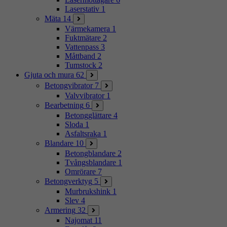
Laserstativ
1
Mäta
14
Värmekamera
1
Fuktmätare
2
Vattenpass
3
Måttband
2
Tumstock
2
Gjuta och mura
62
Betongvibrator
7
Valvvibrator
1
Bearbetning
6
Betongglättare
4
Sloda
1
Asfaltsraka
1
Blandare
10
Betongblandare
2
Tvångsblandare
1
Omrörare
7
Betongverktyg
5
Murbrukshink
1
Slev
4
Armering
32
Najomat
11