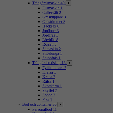
Trädgårdsmaskin
40
Flismaskin
1
Gallervält
2
Gräsklippare
3
Grästrimmer
8
Häcksax
6
Jordborr
3
Jordfräs
1
Lövblås
8
Röjsåg
3
Såmaskin
2
Snöslunga
1
Stubbfräs
1
Trädgårdsredskap
18
Fyllhammare
3
Krafsa
1
Kratta
2
Räfsa
1
Skottkärra
1
Skyffel
7
Spade
2
Yxa
1
Bod och container
30
Personalbod
11