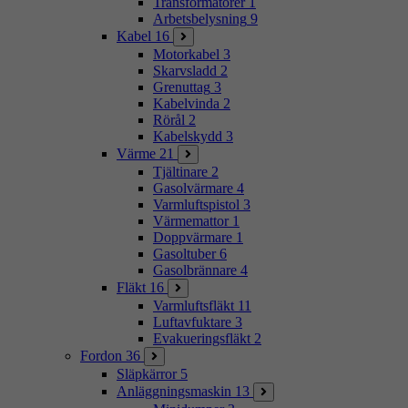
Transformatorer
1
Arbetsbelysning
9
Kabel
16
Motorkabel
3
Skarvsladd
2
Grenuttag
3
Kabelvinda
2
Rörål
2
Kabelskydd
3
Värme
21
Tjältinare
2
Gasolvärmare
4
Varmluftspistol
3
Värmemattor
1
Doppvärmare
1
Gasoltuber
6
Gasolbrännare
4
Fläkt
16
Varmluftsfläkt
11
Luftavfuktare
3
Evakueringsfläkt
2
Fordon
36
Släpkärror
5
Anläggningsmaskin
13