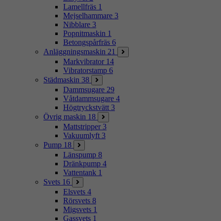
Lamellfräs
1
Mejselhammare
3
Nibblare
3
Popnitmaskin
1
Betongspårfräs
6
Anläggningsmaskin
21
Markvibrator
14
Vibratorstamp
6
Städmaskin
38
Dammsugare
29
Våtdammsugare
4
Högtryckstvätt
3
Övrig maskin
18
Mattstripper
3
Vakuumlyft
3
Pump
18
Länspump
8
Dränkpump
4
Vattentank
1
Svets
16
Elsvets
4
Rörsvets
8
Migsvets
1
Gassvets
1