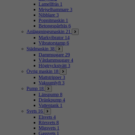
Lamellfräs
1
Mejselhammare
3
Nibblare
3
Popnitmaskin
1
Betongspårfräs
6
Anläggningsmaskin
21
Markvibrator
14
Vibratorstamp
6
Städmaskin
38
Dammsugare
29
Våtdammsugare
4
Högtryckstvätt
3
Övrig maskin
18
Mattstripper
3
Vakuumlyft
3
Pump
18
Länspump
8
Dränkpump
4
Vattentank
1
Svets
16
Elsvets
4
Rörsvets
8
Migsvets
1
Gassvets
1