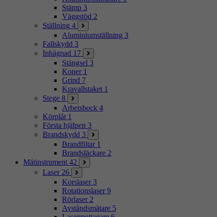
Stämp
3
Väggstöd
2
Ställning
4
Aluminiumställning
3
Fallskydd
3
Inhägnad
17
Stängsel
3
Koner
1
Grind
7
Kravallstaket
1
Stege
8
Arbetsbock
4
Körplåt
1
Första hjälpen
3
Brandskydd
3
Brandfiltar
1
Brandsläckare
2
Mätinstrument
42
Laser
26
Korslaser
3
Rotationslaser
9
Rörlaser
2
Avståndsmätare
5
Lasermottagare
6