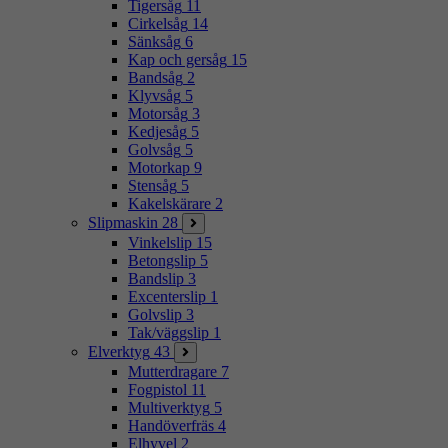
Tigersåg
11
Cirkelsåg
14
Sänksåg
6
Kap och gersåg
15
Bandsåg
2
Klyvsåg
5
Motorsåg
3
Kedjesåg
5
Golvsåg
5
Motorkap
9
Stensåg
5
Kakelskärare
2
Slipmaskin
28
Vinkelslip
15
Betongslip
5
Bandslip
3
Excenterslip
1
Golvslip
3
Tak/väggslip
1
Elverktyg
43
Mutterdragare
7
Fogpistol
11
Multiverktyg
5
Handöverfräs
4
Elhyvel
2