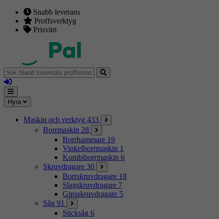
Snabb leverans
Proffsverktyg
Prisvärt
Sök
bland
Logga
tusentals
in
proffsmaskiner
Mina
Meny
Hyra
sidor
Maskin och verktyg
433
Borrmaskin
28
Borrhammare
19
Vinkelborrmaskin
1
Kombiborrmaskin
6
Skruvdragare
30
Borrskruvdragare
18
Slagskruvdragare
7
Gipsskruvdragare
5
Såg
91
Sticksåg
6