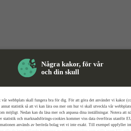
Några kakor, för vår
och din skull
tt vår webbplats skall fungera bra för dig. För att göra det använder vi kakor (c
 annat statistik så att vi kan lära oss mer om hur vi skall utveckla vår webbplats
som möjligt. Nedan kan du läsa mer och anpassa dina inställningar. Notera att n
r statistik och marknadsförings-cookies kommer viss data överföras utanför E
rmationen används av berörda bolag vet vi inte exakt. Till exempel uppfyller i
ing alla de krav gällande hantering av personuppgifter som ställs inom EU, vilk