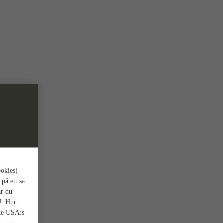
ookies)
 på ett så
är du
U. Hur
nte USA:s
et kan