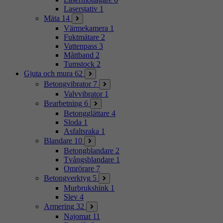
Laserstativ
1
Mäta
14
Värmekamera
1
Fuktmätare
2
Vattenpass
3
Måttband
2
Tumstock
2
Gjuta och mura
62
Betongvibrator
7
Valvvibrator
1
Bearbetning
6
Betongglättare
4
Sloda
1
Asfaltsraka
1
Blandare
10
Betongblandare
2
Tvångsblandare
1
Omrörare
7
Betongverktyg
5
Murbrukshink
1
Slev
4
Armering
32
Najomat
11