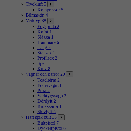
Tryckluft
5
Kompressor
5
Bilmaskin
4
Verktyg
38
Fogspruta
2
Kofot
1
Slägga
1
Hammare
6
Tång
2
Stensax
1
Profilsax
2
Spett
1
Kniv
8
Vagnar och kärror
20
Tegelpirra
2
Fodervagn
3
Pirra
2
Verktygsvagn
2
Dörrlyft
2
Brukskärra
1
Skivlyft
5
Häft spik bult
35
Bultpistol
7
Dyckertpistol
6