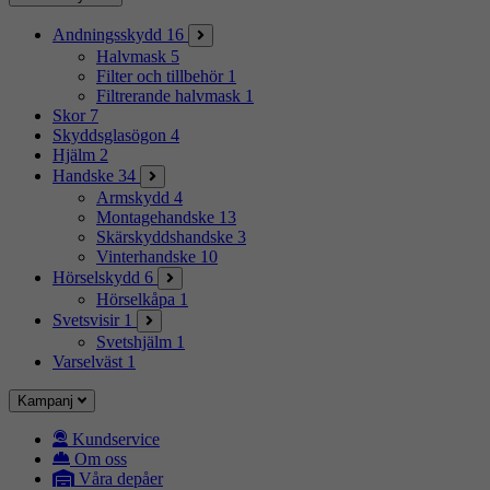
Andningsskydd
16
Halvmask
5
Filter och tillbehör
1
Filtrerande halvmask
1
Skor
7
Skyddsglasögon
4
Hjälm
2
Handske
34
Armskydd
4
Montagehandske
13
Skärskyddshandske
3
Vinterhandske
10
Hörselskydd
6
Hörselkåpa
1
Svetsvisir
1
Svetshjälm
1
Varselväst
1
Kampanj
Kundservice
Om oss
Våra depåer