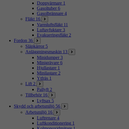
Doppvärmare
1
Gasoltuber
6
Gasolbrännare
4
Fläkt
16
Varmluftsfläkt
11
Luftavfuktare
3
Evakueringsfläkt
2
Fordon
36
Släpkärror
5
Anläggningsmaskin
13
Minidumper
3
Minigrävare
6
Hjullastare
1
Minilastare
2
Ytfräs
1
Lift
2
Pallyft
2
Tillbehör
16
Lyftsax
5
Skydd och arbetsmiljö
56
Arbetsmiljö
16
Luftrenare
4
Luftkonditionering
1
Kolmonoxidmätare
1