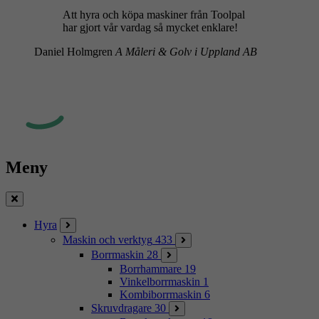
Att hyra och köpa maskiner från Toolpal
har gjort vår vardag så mycket enklare!
Daniel Holmgren
A Måleri & Golv i Uppland AB
Meny
Stäng
Hyra
Maskin och verktyg
433
Borrmaskin
28
Borrhammare
19
Vinkelborrmaskin
1
Kombiborrmaskin
6
Skruvdragare
30