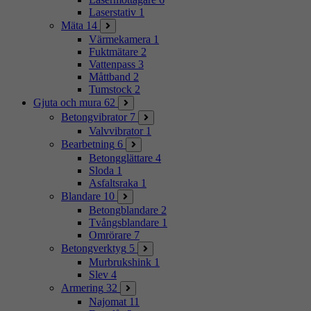
Laserstativ
1
Mäta
14
Värmekamera
1
Fuktmätare
2
Vattenpass
3
Måttband
2
Tumstock
2
Gjuta och mura
62
Betongvibrator
7
Valvvibrator
1
Bearbetning
6
Betongglättare
4
Sloda
1
Asfaltsraka
1
Blandare
10
Betongblandare
2
Tvångsblandare
1
Omrörare
7
Betongverktyg
5
Murbrukshink
1
Slev
4
Armering
32
Najomat
11