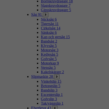
Borrskruvdragare
18
Slagskruvdragare
7
Gipsskruvdragare
5
Såg
91
Sticksåg
6
Tigersåg
11
Cirkelsåg
14
Sänksåg
6
Kap och gersåg
15
Bandsåg
2
Klyvsåg
5
Motorsåg
3
Kedjesåg
5
Golvsåg
5
Motorkap
9
Stensåg
5
Kakelskärare
2
Slipmaskin
28
Vinkelslip
15
Betongslip
5
Bandslip
3
Excenterslip
1
Golvslip
3
Tak/väggslip
1
Elverktyg
43