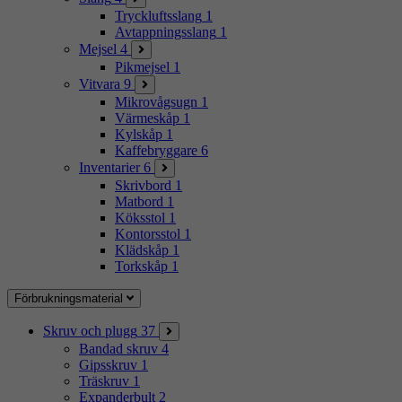
Tryckluftsslang
1
Avtappningsslang
1
Mejsel
4
Pikmejsel
1
Vitvara
9
Mikrovågsugn
1
Värmeskåp
1
Kylskåp
1
Kaffebryggare
6
Inventarier
6
Skrivbord
1
Matbord
1
Köksstol
1
Kontorsstol
1
Klädskåp
1
Torkskåp
1
Förbrukningsmaterial
Skruv och plugg
37
Bandad skruv
4
Gipsskruv
1
Träskruv
1
Expanderbult
2