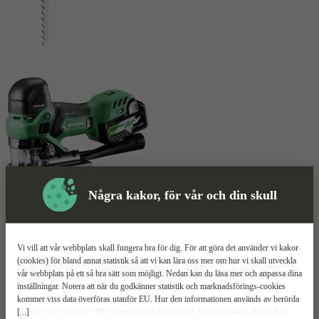
Några kakor, för vår och din skull
Sticksåg
Mer information
Vi vill att vår webbplats skall fungera bra för dig. För att göra det använder vi kakor
HiKOKI CJ36DB
(cookies) för bland annat statistik så att vi kan lära oss mer om hur vi skall utveckla
vår webbplats på ett så bra sätt som möjligt. Nedan kan du läsa mer och anpassa dina
inställningar. Notera att när du godkänner statistik och marknadsförings-cookies
Kolborstfri motor
kommer viss data överföras utanför EU. Hur den informationen används av berörda
Ergonomisk och smidig design
[...]
bolag vet vi inte exakt. Till exempel uppfyller inte USA:s lagstiftning alla de krav
Ställbar hastighet upp till 3500 slag/min