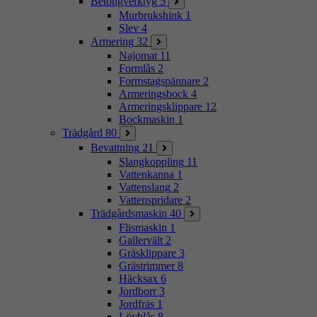
Betongverktyg
5
Murbrukshink
1
Slev
4
Armering
32
Najomat
11
Formlås
2
Formstagspännare
2
Armeringsbock
4
Armeringsklippare
12
Bockmaskin
1
Trädgård
80
Bevattning
21
Slangkoppling
11
Vattenkanna
1
Vattenslang
2
Vattenspridare
2
Trädgårdsmaskin
40
Flismaskin
1
Gallervält
2
Gräsklippare
3
Grästrimmer
8
Häcksax
6
Jordborr
3
Jordfräs
1
Lövblås
8