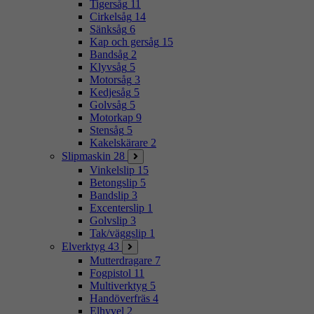
Tigersåg
11
Cirkelsåg
14
Sänksåg
6
Kap och gersåg
15
Bandsåg
2
Klyvsåg
5
Motorsåg
3
Kedjesåg
5
Golvsåg
5
Motorkap
9
Stensåg
5
Kakelskärare
2
Slipmaskin
28
Vinkelslip
15
Betongslip
5
Bandslip
3
Excenterslip
1
Golvslip
3
Tak/väggslip
1
Elverktyg
43
Mutterdragare
7
Fogpistol
11
Multiverktyg
5
Handöverfräs
4
Elhyvel
2