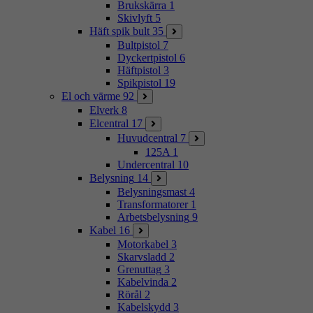
Brukskärra
1
Skivlyft
5
Häft spik bult
35
Bultpistol
7
Dyckertpistol
6
Häftpistol
3
Spikpistol
19
El och värme
92
Elverk
8
Elcentral
17
Huvudcentral
7
125A
1
Undercentral
10
Belysning
14
Belysningsmast
4
Transformatorer
1
Arbetsbelysning
9
Kabel
16
Motorkabel
3
Skarvsladd
2
Grenuttag
3
Kabelvinda
2
Rörål
2
Kabelskydd
3