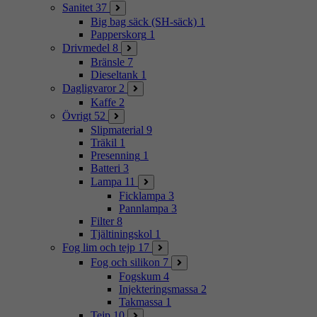
Sanitet
37
Big bag säck (SH-säck)
1
Papperskorg
1
Drivmedel
8
Bränsle
7
Dieseltank
1
Dagligvaror
2
Kaffe
2
Övrigt
52
Slipmaterial
9
Träkil
1
Presenning
1
Batteri
3
Lampa
11
Ficklampa
3
Pannlampa
3
Filter
8
Tjältiningskol
1
Fog lim och tejp
17
Fog och silikon
7
Fogskum
4
Injekteringsmassa
2
Takmassa
1
Tejp
10