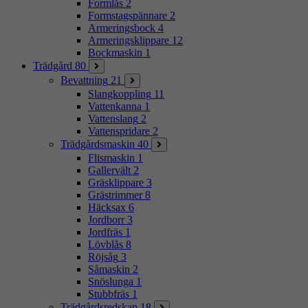
Formlås
2
Formstagspännare
2
Armeringsbock
4
Armeringsklippare
12
Bockmaskin
1
Trädgård
80
Bevattning
21
Slangkoppling
11
Vattenkanna
1
Vattenslang
2
Vattenspridare
2
Trädgårdsmaskin
40
Flismaskin
1
Gallervält
2
Gräsklippare
3
Grästrimmer
8
Häcksax
6
Jordborr
3
Jordfräs
1
Lövblås
8
Röjsåg
3
Såmaskin
2
Snöslunga
1
Stubbfräs
1
Trädgårdsredskap
18