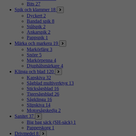
Bits
27
Spik och klammer
18
Dyckert
2
Bandad spik
8
Stålspik
2
Ankarspik
2
Pappspik
1
Märka och markera
19
Markörfärg
3
Snöre
5
Markörpenna
4
Djuphålsmärkare
4
Klinga och blad
120
Kapskiva
32
Sågblad multiverktyg
13
Sticksågsblad
16
Tigersågsblad
26
Sågklinga
16
Slipskiva
14
Motorsågskedja
2
Sanitet
37
Big bag säck (SH-säck)
1
Papperskorg
1
Drivmedel
8