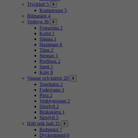
Tryckluft
5
Kompressor
5
Bilmaskin
4
Verktyg
38
Fogspruta
2
Kofot
1
Slägga
1
Hammare
6
Tång
2
Stensax
1
Profilsax
2
Spett
1
Kniv
8
Vagnar och kärror
20
Tegelpirra
2
Fodervagn
3
Pirra
2
Verktygsvagn
2
Dörrlyft
2
Brukskärra
1
Skivlyft
5
Häft spik bult
35
Bultpistol
7
Dyckertpistol
6