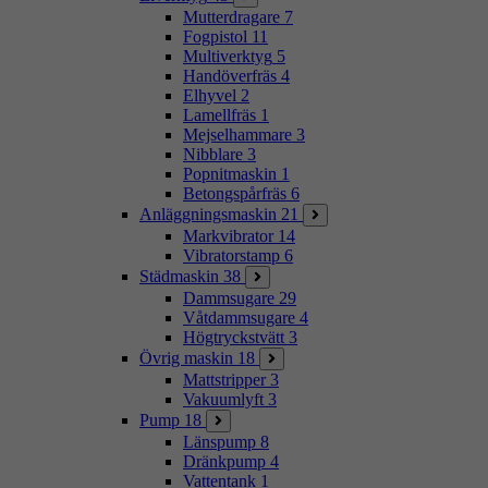
Mutterdragare
7
Fogpistol
11
Multiverktyg
5
Handöverfräs
4
Elhyvel
2
Lamellfräs
1
Mejselhammare
3
Nibblare
3
Popnitmaskin
1
Betongspårfräs
6
Anläggningsmaskin
21
Markvibrator
14
Vibratorstamp
6
Städmaskin
38
Dammsugare
29
Våtdammsugare
4
Högtryckstvätt
3
Övrig maskin
18
Mattstripper
3
Vakuumlyft
3
Pump
18
Länspump
8
Dränkpump
4
Vattentank
1