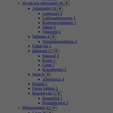
Skydd och arbetsmiljö
56
Arbetsmiljö
16
Luftrenare
4
Luftkonditionering
1
Kolmonoxidmätare
1
Stämp
3
Väggstöd
2
Ställning
4
Aluminiumställning
3
Fallskydd
3
Inhägnad
17
Stängsel
3
Koner
1
Grind
7
Kravallstaket
1
Stege
8
Arbetsbock
4
Körplåt
1
Första hjälpen
3
Brandskydd
3
Brandfiltar
1
Brandsläckare
2
Mätinstrument
42
Laser
26