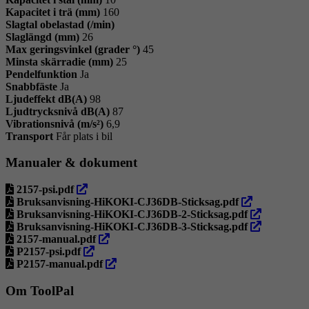
Kapacitet i trä (mm)
160
Slagtal obelastad (/min)
Slaglängd (mm)
26
Max geringsvinkel (grader °)
45
Minsta skärradie (mm)
25
Pendelfunktion
Ja
Snabbfäste
Ja
Ljudeffekt dB(A)
98
Ljudtrycksnivå dB(A)
87
Vibrationsnivå (m/s²)
6,9
Transport
Får plats i bil
Manualer & dokument
öppna
2157-psi.pdf
i
öppna
Bruksanvisning-HiKOKI-CJ36DB-Sticksag.pdf
ny
i
öppna
Bruksanvisning-HiKOKI-CJ36DB-2-Sticksag.pdf
flik
ny
i
öppna
Bruksanvisning-HiKOKI-CJ36DB-3-Sticksag.pdf
öppna
flik
ny
i
2157-manual.pdf
öppna
i
flik
ny
P2157-psi.pdf
i
ny
öppna
flik
P2157-manual.pdf
ny
flik
i
flik
ny
Om ToolPal
flik