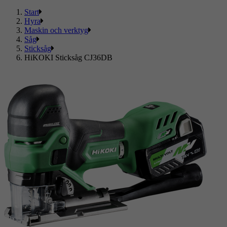
Start
Hyra
Maskin och verktyg
Såg
Sticksåg
HiKOKI Sticksåg CJ36DB