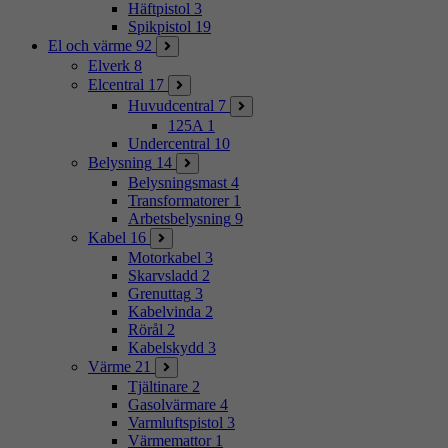
Häftpistol
3
Spikpistol
19
El och värme
92
Elverk
8
Elcentral
17
Huvudcentral
7
125A
1
Undercentral
10
Belysning
14
Belysningsmast
4
Transformatorer
1
Arbetsbelysning
9
Kabel
16
Motorkabel
3
Skarvsladd
2
Grenuttag
3
Kabelvinda
2
Rörål
2
Kabelskydd
3
Värme
21
Tjältinare
2
Gasolvärmare
4
Varmluftspistol
3
Värmemattor
1