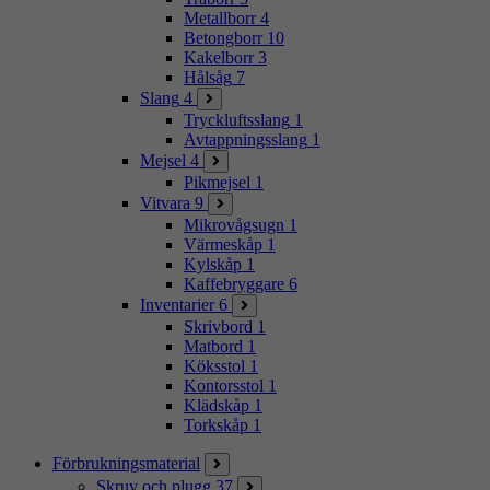
Metallborr
4
Betongborr
10
Kakelborr
3
Hålsåg
7
Slang
4
Tryckluftsslang
1
Avtappningsslang
1
Mejsel
4
Pikmejsel
1
Vitvara
9
Mikrovågsugn
1
Värmeskåp
1
Kylskåp
1
Kaffebryggare
6
Inventarier
6
Skrivbord
1
Matbord
1
Köksstol
1
Kontorsstol
1
Klädskåp
1
Torkskåp
1
Förbrukningsmaterial
Skruv och plugg
37