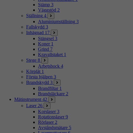
Stämp
3
Väggstöd
2
Ställning
4
Aluminiumställning
3
Fallskydd
3
Inhägnad
17
Stängsel
3
Koner
1
Grind
7
Kravallstaket
1
Stege
8
Arbetsbock
4
Körplåt
1
Första hjälpen
3
Brandskydd
3
Brandfiltar
1
Brandsläckare
2
Mätinstrument
42
Laser
26
Korslaser
3
Rotationslaser
9
Rörlaser
2
Avståndsmätare
5
Lasermottagare
6