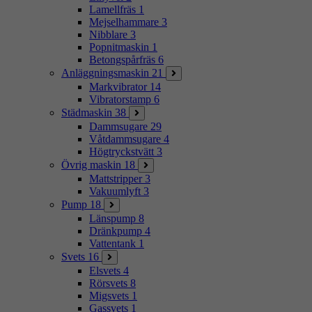
Lamellfräs
1
Mejselhammare
3
Nibblare
3
Popnitmaskin
1
Betongspårfräs
6
Anläggningsmaskin
21
Markvibrator
14
Vibratorstamp
6
Städmaskin
38
Dammsugare
29
Våtdammsugare
4
Högtryckstvätt
3
Övrig maskin
18
Mattstripper
3
Vakuumlyft
3
Pump
18
Länspump
8
Dränkpump
4
Vattentank
1
Svets
16
Elsvets
4
Rörsvets
8
Migsvets
1
Gassvets
1