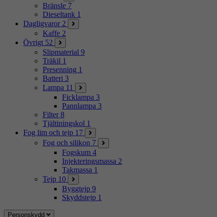
Bränsle
7
Dieseltank
1
Dagligvaror
2
Kaffe
2
Övrigt
52
Slipmaterial
9
Träkil
1
Presenning
1
Batteri
3
Lampa
11
Ficklampa
3
Pannlampa
3
Filter
8
Tjältiningskol
1
Fog lim och tejp
17
Fog och silikon
7
Fogskum
4
Injekteringsmassa
2
Takmassa
1
Tejp
10
Byggtejp
9
Skyddstejp
1
Personskydd