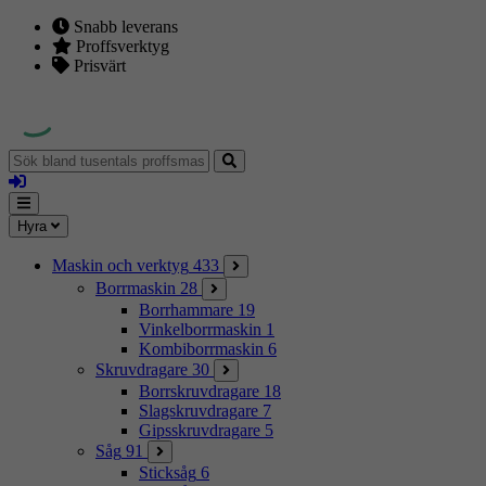
Snabb leverans
Proffsverktyg
Prisvärt
Sök
bland
Logga
tusentals
in
proffsmaskiner
Mina
Meny
Hyra
sidor
Maskin och verktyg
433
Borrmaskin
28
Borrhammare
19
Vinkelborrmaskin
1
Kombiborrmaskin
6
Skruvdragare
30
Borrskruvdragare
18
Slagskruvdragare
7
Gipsskruvdragare
5
Såg
91
Sticksåg
6