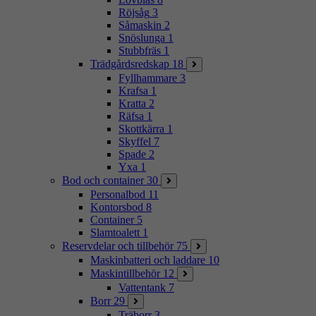
Röjsåg
3
Såmaskin
2
Snöslunga
1
Stubbfräs
1
Trädgårdsredskap
18
Fyllhammare
3
Krafsa
1
Kratta
2
Räfsa
1
Skottkärra
1
Skyffel
7
Spade
2
Yxa
1
Bod och container
30
Personalbod
11
Kontorsbod
8
Container
5
Slamtoalett
1
Reservdelar och tillbehör
75
Maskinbatteri och laddare
10
Maskintillbehör
12
Vattentank
7
Borr
29
Träborr
3