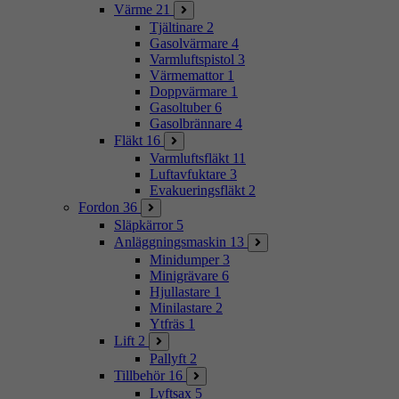
Värme
21
Tjältinare
2
Gasolvärmare
4
Varmluftspistol
3
Värmemattor
1
Doppvärmare
1
Gasoltuber
6
Gasolbrännare
4
Fläkt
16
Varmluftsfläkt
11
Luftavfuktare
3
Evakueringsfläkt
2
Fordon
36
Släpkärror
5
Anläggningsmaskin
13
Minidumper
3
Minigrävare
6
Hjullastare
1
Minilastare
2
Ytfräs
1
Lift
2
Pallyft
2
Tillbehör
16
Lyftsax
5