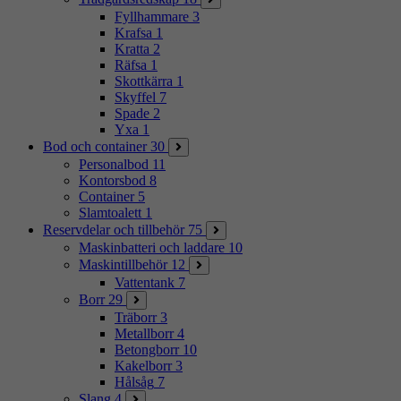
Fyllhammare
3
Krafsa
1
Kratta
2
Räfsa
1
Skottkärra
1
Skyffel
7
Spade
2
Yxa
1
Bod och container
30
Personalbod
11
Kontorsbod
8
Container
5
Slamtoalett
1
Reservdelar och tillbehör
75
Maskinbatteri och laddare
10
Maskintillbehör
12
Vattentank
7
Borr
29
Träborr
3
Metallborr
4
Betongborr
10
Kakelborr
3
Hålsåg
7
Slang
4