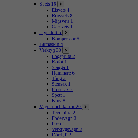
Svets
16
Elsvets
4
Rörsvets
8
Migsvets
1
Gassvets
1
Tryckluft
5
Kompressor
5
Bilmaskin
4
Verktyg
38
Fogspruta
2
Kofot
1
Slägga
1
Hammare
6
Tång
2
Stensax
1
Profilsax
2
Spett
1
Kniv
8
Vagnar och kärror
20
Tegelpirra
2
Fodervagn
3
Pirra
2
Verktygsvagn
2
Dörrlyft
2