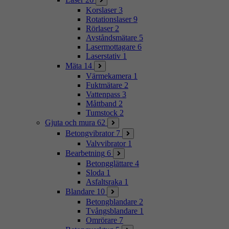
Korslaser
3
Rotationslaser
9
Rörlaser
2
Avståndsmätare
5
Lasermottagare
6
Laserstativ
1
Mäta
14
Värmekamera
1
Fuktmätare
2
Vattenpass
3
Måttband
2
Tumstock
2
Gjuta och mura
62
Betongvibrator
7
Valvvibrator
1
Bearbetning
6
Betongglättare
4
Sloda
1
Asfaltsraka
1
Blandare
10
Betongblandare
2
Tvångsblandare
1
Omrörare
7