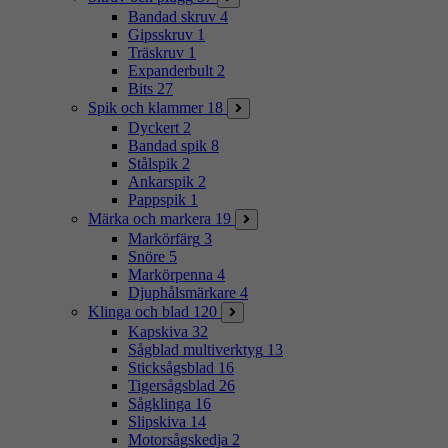
Bandad skruv
4
Gipsskruv
1
Träskruv
1
Expanderbult
2
Bits
27
Spik och klammer
18
Dyckert
2
Bandad spik
8
Stålspik
2
Ankarspik
2
Pappspik
1
Märka och markera
19
Markörfärg
3
Snöre
5
Markörpenna
4
Djuphålsmärkare
4
Klinga och blad
120
Kapskiva
32
Sågblad multiverktyg
13
Sticksågsblad
16
Tigersågsblad
26
Sågklinga
16
Slipskiva
14
Motorsågskedja
2