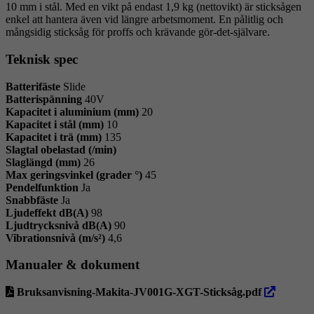
10 mm i stål. Med en vikt på endast 1,9 kg (nettovikt) är sticksågen
enkel att hantera även vid längre arbetsmoment. En pålitlig och
mångsidig sticksåg för proffs och krävande gör-det-självare.
Teknisk spec
Batterifäste
Slide
Batterispänning
40V
Kapacitet i aluminium (mm)
20
Kapacitet i stål (mm)
10
Kapacitet i trä (mm)
135
Slagtal obelastad (/min)
Slaglängd (mm)
26
Max geringsvinkel (grader °)
45
Pendelfunktion
Ja
Snabbfäste
Ja
Ljudeffekt dB(A)
98
Ljudtrycksnivå dB(A)
90
Vibrationsnivå (m/s²)
4,6
Manualer & dokument
öppna
Bruksanvisning-Makita-JV001G-XGT-Sticksåg.pdf
i