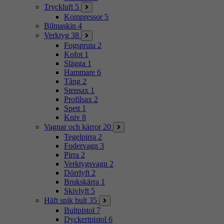
Tryckluft
5
Kompressor
5
Bilmaskin
4
Verktyg
38
Fogspruta
2
Kofot
1
Slägga
1
Hammare
6
Tång
2
Stensax
1
Profilsax
2
Spett
1
Kniv
8
Vagnar och kärror
20
Tegelpirra
2
Fodervagn
3
Pirra
2
Verktygsvagn
2
Dörrlyft
2
Brukskärra
1
Skivlyft
5
Häft spik bult
35
Bultpistol
7
Dyckertpistol
6