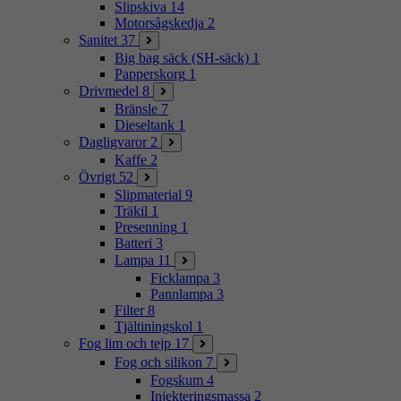
Slipskiva
14
Motorsågskedja
2
Sanitet
37
Big bag säck (SH-säck)
1
Papperskorg
1
Drivmedel
8
Bränsle
7
Dieseltank
1
Dagligvaror
2
Kaffe
2
Övrigt
52
Slipmaterial
9
Träkil
1
Presenning
1
Batteri
3
Lampa
11
Ficklampa
3
Pannlampa
3
Filter
8
Tjältiningskol
1
Fog lim och tejp
17
Fog och silikon
7
Fogskum
4
Injekteringsmassa
2