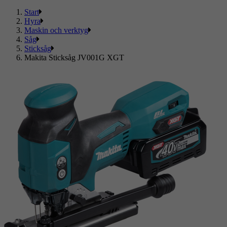
Start
Hyra
Maskin och verktyg
Såg
Sticksåg
Makita Sticksåg JV001G XGT