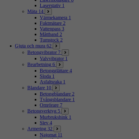
Laserstativ
1
Mäta
14
Värmekamera
1
Fuktmätare
2
Vattenpass
3
Måttband
2
Tumstock
2
Gjuta och mura
62
Betongvibrator
7
Valvvibrator
1
Bearbetning
6
Betongglättare
4
Sloda
1
Asfaltsraka
1
Blandare
10
Betongblandare
2
Tvångsblandare
1
Omrörare
7
Betongverktyg
5
Murbrukshink
1
Slev
4
Armering
32
Najomat
11