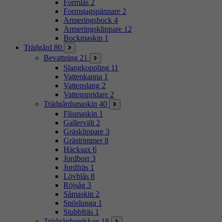
Formlås
2
Formstagspännare
2
Armeringsbock
4
Armeringsklippare
12
Bockmaskin
1
Trädgård
80
Bevattning
21
Slangkoppling
11
Vattenkanna
1
Vattenslang
2
Vattenspridare
2
Trädgårdsmaskin
40
Flismaskin
1
Gallervält
2
Gräsklippare
3
Grästrimmer
8
Häcksax
6
Jordborr
3
Jordfräs
1
Lövblås
8
Röjsåg
3
Såmaskin
2
Snöslunga
1
Stubbfräs
1
Trädgårdsredskap
18