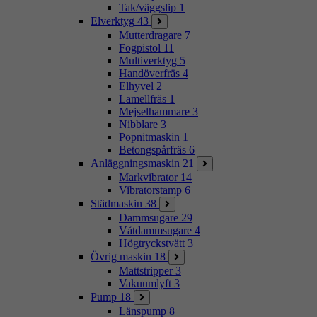
Tak/väggslip
1
Elverktyg
43
Mutterdragare
7
Fogpistol
11
Multiverktyg
5
Handöverfräs
4
Elhyvel
2
Lamellfräs
1
Mejselhammare
3
Nibblare
3
Popnitmaskin
1
Betongspårfräs
6
Anläggningsmaskin
21
Markvibrator
14
Vibratorstamp
6
Städmaskin
38
Dammsugare
29
Våtdammsugare
4
Högtryckstvätt
3
Övrig maskin
18
Mattstripper
3
Vakuumlyft
3
Pump
18
Länspump
8