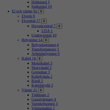
Häftpistol
3
Spikpistol
19
El och värme
92
Elverk
8
Elcentral
17
Huvudcentral
7
125A
1
Undercentral
10
Belysning
14
Belysningsmast
4
Transformatorer
1
Arbetsbelysning
9
Kabel
16
Motorkabel
3
Skarvsladd
2
Grenuttag
3
Kabelvinda
2
Rörål
2
Kabelskydd
3
Värme
21
Tjältinare
2
Gasolvärmare
4
Varmluftspistol
3
Värmemattor
1