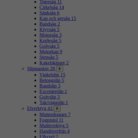
Tigersåg
11
Cirkelsåg
14
Sänksåg
6
Kap och gersåg
15
Bandsåg
2
Klyvsåg
5
Motorsåg
3
Kedjesåg
5
Golvsåg
5
Motorkap
9
Stensåg
5
Kakelskärare
2
Slipmaskin
28
Vinkelslip
15
Betongslip
5
Bandslip
3
Excenterslip
1
Golvslip
3
Tak/väggslip
1
Elverktyg
43
Mutterdragare
7
Fogpistol
11
Multiverktyg
5
Handöverfräs
4
Elhyvel
2