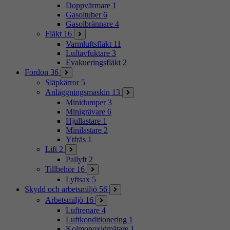
Doppvärmare
1
Gasoltuber
6
Gasolbrännare
4
Fläkt
16
Varmluftsfläkt
11
Luftavfuktare
3
Evakueringsfläkt
2
Fordon
36
Släpkärror
5
Anläggningsmaskin
13
Minidumper
3
Minigrävare
6
Hjullastare
1
Minilastare
2
Ytfräs
1
Lift
2
Pallyft
2
Tillbehör
16
Lyftsax
5
Skydd och arbetsmiljö
56
Arbetsmiljö
16
Luftrenare
4
Luftkonditionering
1
Kolmonoxidmätare
1