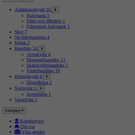
Andningsskydd
16
Halvmask
5
Filter och tillbehör
1
Filtrerande halvmask
1
Skor
7
Skyddsglasögon
4
Hjälm
2
Handske
34
Armskydd
4
Montagehandske
13
Skärskyddshandske
3
Vinterhandske
10
Hörselskydd
6
Hörselkåpa
1
Svetsvisir
1
Svetshjälm
1
Varselväst
1
Kampanj
Kundservice
Om oss
Våra depåer