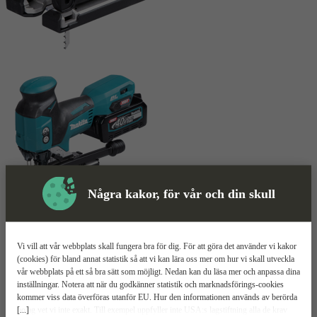
Några kakor, för vår och din skull
Sticksåg
Mer information
Vi vill att vår webbplats skall fungera bra för dig. För att göra det använder vi kakor
Makita JV001G XGT
(cookies) för bland annat statistik så att vi kan lära oss mer om hur vi skall utveckla
vår webbplats på ett så bra sätt som möjligt. Nedan kan du läsa mer och anpassa dina
inställningar. Notera att när du godkänner statistik och marknadsförings-cookies
Kraftfull – 40V
kommer viss data överföras utanför EU. Hur den informationen används av berörda
Överbelastningsskydd
[...]
bolag vet vi inte exakt. Till exempel uppfyller inte USA:s lagstiftning alla de krav
Precis och snabb