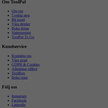
ny
Om ToolPal
flik
Om oss
5 enkla steg
Bli kund
Våra depåer
Boka demo
Vattenrening
ToolPal To Go
Kundservice
Kontakta oss
Våra avtal
GDPR & Cookies
Allmänna villkor
ToolBox
Boka retur
Följ oss
Instagram
Facebook
LinkedIn