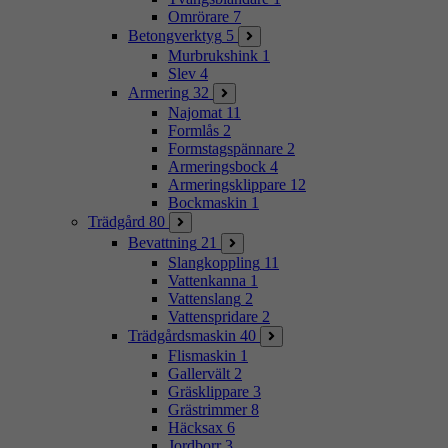
Omrörare
7
Betongverktyg
5
Murbrukshink
1
Slev
4
Armering
32
Najomat
11
Formlås
2
Formstagspännare
2
Armeringsbock
4
Armeringsklippare
12
Bockmaskin
1
Trädgård
80
Bevattning
21
Slangkoppling
11
Vattenkanna
1
Vattenslang
2
Vattenspridare
2
Trädgårdsmaskin
40
Flismaskin
1
Gallervält
2
Gräsklippare
3
Grästrimmer
8
Häcksax
6
Jordborr
3