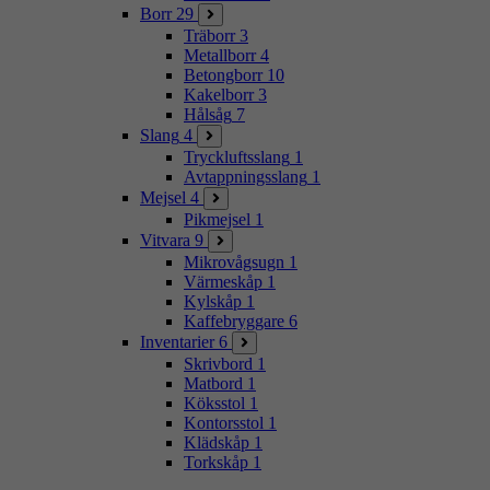
Borr
29
Träborr
3
Metallborr
4
Betongborr
10
Kakelborr
3
Hålsåg
7
Slang
4
Tryckluftsslang
1
Avtappningsslang
1
Mejsel
4
Pikmejsel
1
Vitvara
9
Mikrovågsugn
1
Värmeskåp
1
Kylskåp
1
Kaffebryggare
6
Inventarier
6
Skrivbord
1
Matbord
1
Köksstol
1
Kontorsstol
1
Klädskåp
1
Torkskåp
1