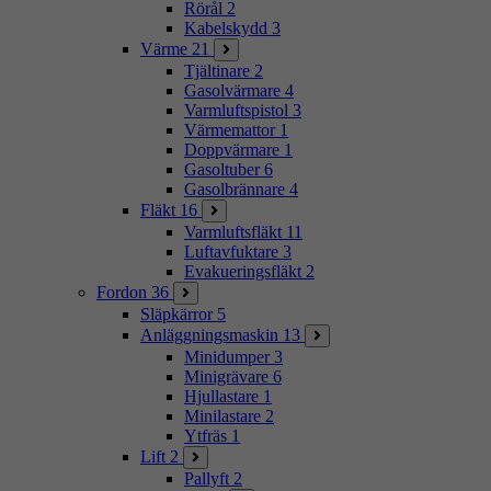
Rörål
2
Kabelskydd
3
Värme
21
Tjältinare
2
Gasolvärmare
4
Varmluftspistol
3
Värmemattor
1
Doppvärmare
1
Gasoltuber
6
Gasolbrännare
4
Fläkt
16
Varmluftsfläkt
11
Luftavfuktare
3
Evakueringsfläkt
2
Fordon
36
Släpkärror
5
Anläggningsmaskin
13
Minidumper
3
Minigrävare
6
Hjullastare
1
Minilastare
2
Ytfräs
1
Lift
2
Pallyft
2