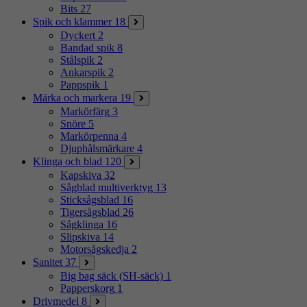
Bits
27
Spik och klammer
18
Dyckert
2
Bandad spik
8
Stålspik
2
Ankarspik
2
Pappspik
1
Märka och markera
19
Markörfärg
3
Snöre
5
Markörpenna
4
Djuphålsmärkare
4
Klinga och blad
120
Kapskiva
32
Sågblad multiverktyg
13
Sticksågsblad
16
Tigersågsblad
26
Sågklinga
16
Slipskiva
14
Motorsågskedja
2
Sanitet
37
Big bag säck (SH-säck)
1
Papperskorg
1
Drivmedel
8