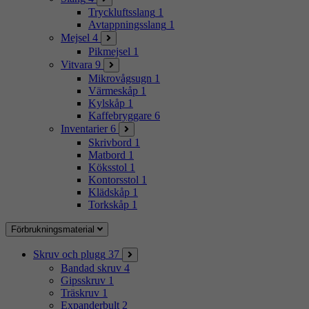
Tryckluftsslang
1
Avtappningsslang
1
Mejsel
4
Pikmejsel
1
Vitvara
9
Mikrovågsugn
1
Värmeskåp
1
Kylskåp
1
Kaffebryggare
6
Inventarier
6
Skrivbord
1
Matbord
1
Köksstol
1
Kontorsstol
1
Klädskåp
1
Torkskåp
1
Förbrukningsmaterial
Skruv och plugg
37
Bandad skruv
4
Gipsskruv
1
Träskruv
1
Expanderbult
2