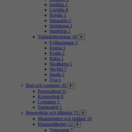
Jordfräs
1
Lövblås
8
Röjsåg
3
Såmaskin
2
Snöslunga
1
Stubbfräs
1
Trädgårdsredskap
18
Fyllhammare
3
Krafsa
1
Kratta
2
Räfsa
1
Skottkärra
1
Skyffel
7
Spade
2
Yxa
1
Bod och container
30
Personalbod
11
Kontorsbod
8
Container
5
Slamtoalett
1
Reservdelar och tillbehör
75
Maskinbatteri och laddare
10
Maskintillbehör
12
Vattentank
7