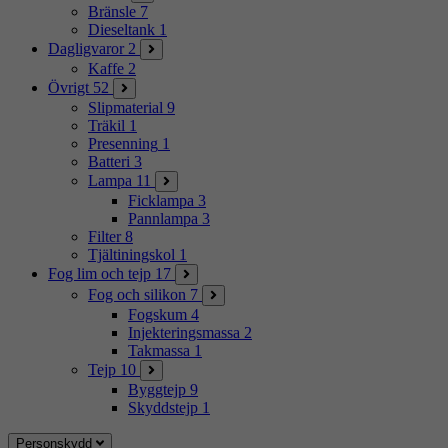
Bränsle
7
Dieseltank
1
Dagligvaror
2
Kaffe
2
Övrigt
52
Slipmaterial
9
Träkil
1
Presenning
1
Batteri
3
Lampa
11
Ficklampa
3
Pannlampa
3
Filter
8
Tjältiningskol
1
Fog lim och tejp
17
Fog och silikon
7
Fogskum
4
Injekteringsmassa
2
Takmassa
1
Tejp
10
Byggtejp
9
Skyddstejp
1
Personskydd