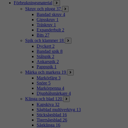
Förbrukningsmaterial
Skruv och plugg
37
Bandad skruv
4
Gipsskruv
1
Träskruv
1
Expanderbult
2
Bits
27
Spik och klammer
18
Dyckert
2
Bandad spik
8
Stålspik
2
Ankarspik
2
Pappspik
1
Märka och markera
19
Markörfärg
3
Snöre
5
Markörpenna
4
Djuphålsmärkare
4
Klinga och blad
120
Kapskiva
32
Sågblad multiverktyg
13
Sticksågsblad
16
Tigersågsblad
26
Sågklinga
16