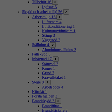
Tillbehör
16
Lyftsax
5
Skydd och arbetsmiljö
56
Arbetsmiljö
16
Luftrenare
4
Luftkonditionering
1
Kolmonoxidmätare
1
Stämp
3
Väggstöd
2
Ställning
4
Aluminiumställning
3
Fallskydd
3
Inhägnad
17
Stängsel
3
Koner
1
Grind
7
Kravallstaket
1
Stege
8
Arbetsbock
4
Körplåt
1
Första hjälpen
3
Brandskydd
3
Brandfiltar
1
Brandsläckare
2