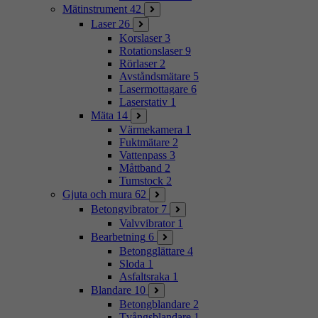
Mätinstrument
42
Laser
26
Korslaser
3
Rotationslaser
9
Rörlaser
2
Avståndsmätare
5
Lasermottagare
6
Laserstativ
1
Mäta
14
Värmekamera
1
Fuktmätare
2
Vattenpass
3
Måttband
2
Tumstock
2
Gjuta och mura
62
Betongvibrator
7
Valvvibrator
1
Bearbetning
6
Betongglättare
4
Sloda
1
Asfaltsraka
1
Blandare
10
Betongblandare
2
Tvångsblandare
1