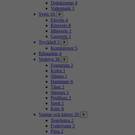
Dränkpump
4
Vattentank
1
Svets
16
Elsvets
4
Rörsvets
8
Migsvets
1
Gassvets
1
Tryckluft
5
Kompressor
5
Bilmaskin
4
Verktyg
38
Fogspruta
2
Kofot
1
Slägga
1
Hammare
6
Tång
2
Stensax
1
Profilsax
2
Spett
1
Kniv
8
Vagnar och kärror
20
Tegelpirra
2
Fodervagn
3
Pirra
2