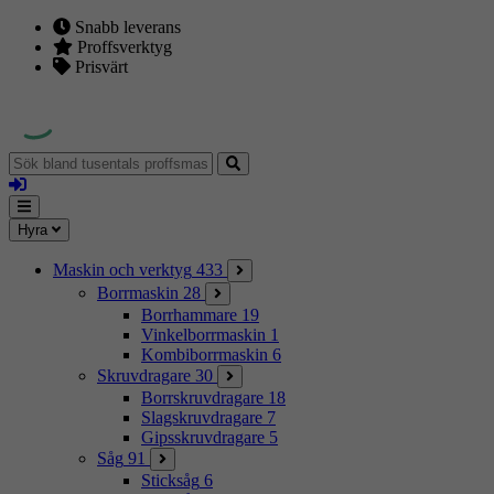
Snabb leverans
Proffsverktyg
Prisvärt
Sök
bland
Logga
tusentals
in
proffsmaskiner
Mina
Meny
Hyra
sidor
Maskin och verktyg
433
Borrmaskin
28
Borrhammare
19
Vinkelborrmaskin
1
Kombiborrmaskin
6
Skruvdragare
30
Borrskruvdragare
18
Slagskruvdragare
7
Gipsskruvdragare
5
Såg
91
Sticksåg
6