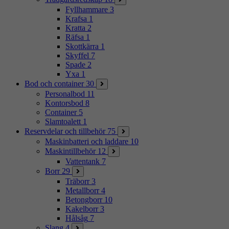
Fyllhammare
3
Krafsa
1
Kratta
2
Räfsa
1
Skottkärra
1
Skyffel
7
Spade
2
Yxa
1
Bod och container
30
Personalbod
11
Kontorsbod
8
Container
5
Slamtoalett
1
Reservdelar och tillbehör
75
Maskinbatteri och laddare
10
Maskintillbehör
12
Vattentank
7
Borr
29
Träborr
3
Metallborr
4
Betongborr
10
Kakelborr
3
Hålsåg
7
Slang
4