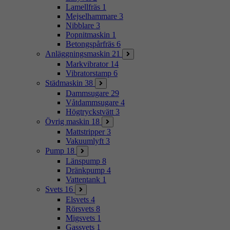
Lamellfräs
1
Mejselhammare
3
Nibblare
3
Popnitmaskin
1
Betongspårfräs
6
Anläggningsmaskin
21
Markvibrator
14
Vibratorstamp
6
Städmaskin
38
Dammsugare
29
Våtdammsugare
4
Högtryckstvätt
3
Övrig maskin
18
Mattstripper
3
Vakuumlyft
3
Pump
18
Länspump
8
Dränkpump
4
Vattentank
1
Svets
16
Elsvets
4
Rörsvets
8
Migsvets
1
Gassvets
1