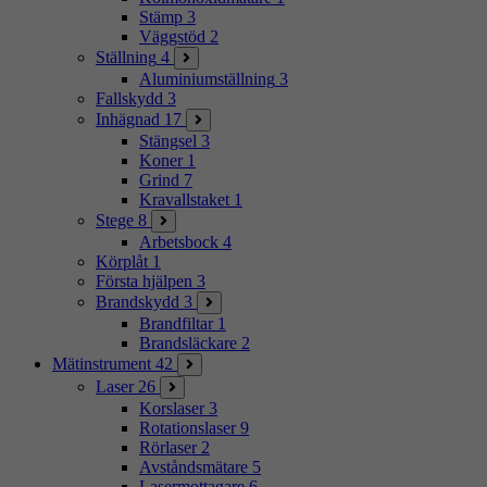
Stämp
3
Väggstöd
2
Ställning
4
Aluminiumställning
3
Fallskydd
3
Inhägnad
17
Stängsel
3
Koner
1
Grind
7
Kravallstaket
1
Stege
8
Arbetsbock
4
Körplåt
1
Första hjälpen
3
Brandskydd
3
Brandfiltar
1
Brandsläckare
2
Mätinstrument
42
Laser
26
Korslaser
3
Rotationslaser
9
Rörlaser
2
Avståndsmätare
5
Lasermottagare
6