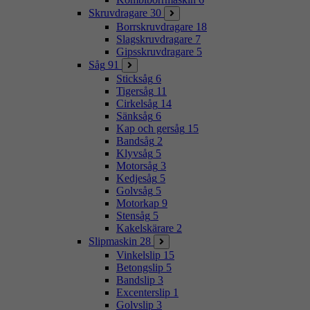
Skruvdragare
30
Borrskruvdragare
18
Slagskruvdragare
7
Gipsskruvdragare
5
Såg
91
Sticksåg
6
Tigersåg
11
Cirkelsåg
14
Sänksåg
6
Kap och gersåg
15
Bandsåg
2
Klyvsåg
5
Motorsåg
3
Kedjesåg
5
Golvsåg
5
Motorkap
9
Stensåg
5
Kakelskärare
2
Slipmaskin
28
Vinkelslip
15
Betongslip
5
Bandslip
3
Excenterslip
1
Golvslip
3