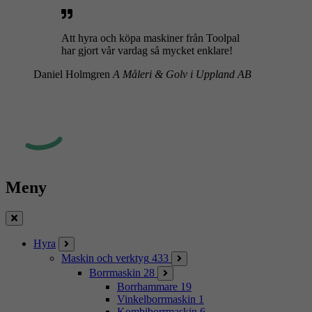
Att hyra och köpa maskiner från Toolpal
har gjort vår vardag så mycket enklare!
Daniel Holmgren
A Måleri & Golv i Uppland AB
Meny
Stäng
Hyra
Maskin och verktyg
433
Borrmaskin
28
Borrhammare
19
Vinkelborrmaskin
1
Kombiborrmaskin
6