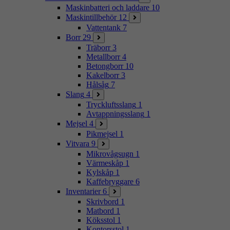
Maskinbatteri och laddare
10
Maskintillbehör
12
Vattentank
7
Borr
29
Träborr
3
Metallborr
4
Betongborr
10
Kakelborr
3
Hålsåg
7
Slang
4
Tryckluftsslang
1
Avtappningsslang
1
Mejsel
4
Pikmejsel
1
Vitvara
9
Mikrovågsugn
1
Värmeskåp
1
Kylskåp
1
Kaffebryggare
6
Inventarier
6
Skrivbord
1
Matbord
1
Köksstol
1
Kontorsstol
1