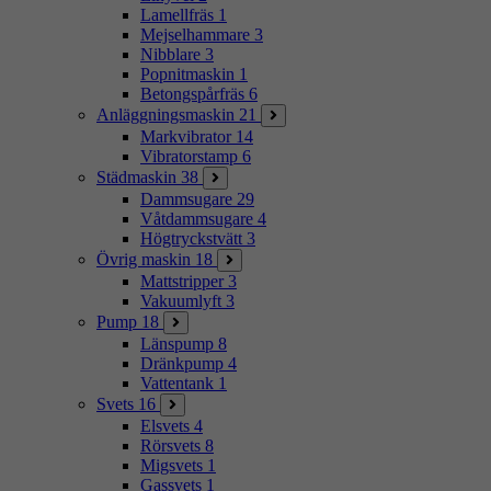
Lamellfräs
1
Mejselhammare
3
Nibblare
3
Popnitmaskin
1
Betongspårfräs
6
Anläggningsmaskin
21
Markvibrator
14
Vibratorstamp
6
Städmaskin
38
Dammsugare
29
Våtdammsugare
4
Högtryckstvätt
3
Övrig maskin
18
Mattstripper
3
Vakuumlyft
3
Pump
18
Länspump
8
Dränkpump
4
Vattentank
1
Svets
16
Elsvets
4
Rörsvets
8
Migsvets
1
Gassvets
1