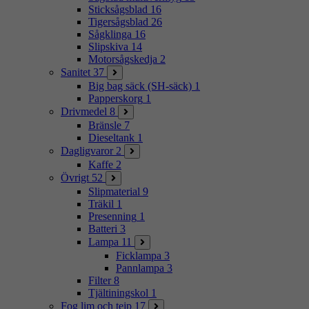
Sticksågsblad
16
Tigersågsblad
26
Sågklinga
16
Slipskiva
14
Motorsågskedja
2
Sanitet
37
Big bag säck (SH-säck)
1
Papperskorg
1
Drivmedel
8
Bränsle
7
Dieseltank
1
Dagligvaror
2
Kaffe
2
Övrigt
52
Slipmaterial
9
Träkil
1
Presenning
1
Batteri
3
Lampa
11
Ficklampa
3
Pannlampa
3
Filter
8
Tjältiningskol
1
Fog lim och tejp
17