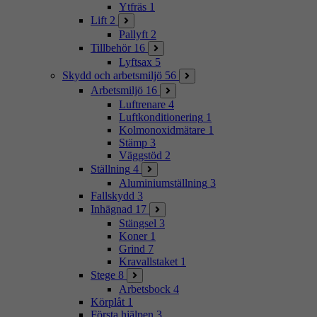
Ytfräs
1
Lift
2
Pallyft
2
Tillbehör
16
Lyftsax
5
Skydd och arbetsmiljö
56
Arbetsmiljö
16
Luftrenare
4
Luftkonditionering
1
Kolmonoxidmätare
1
Stämp
3
Väggstöd
2
Ställning
4
Aluminiumställning
3
Fallskydd
3
Inhägnad
17
Stängsel
3
Koner
1
Grind
7
Kravallstaket
1
Stege
8
Arbetsbock
4
Körplåt
1
Första hjälpen
3