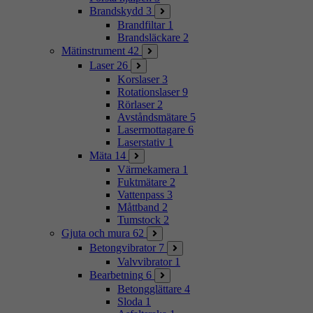
Brandskydd
3
Brandfiltar
1
Brandsläckare
2
Mätinstrument
42
Laser
26
Korslaser
3
Rotationslaser
9
Rörlaser
2
Avståndsmätare
5
Lasermottagare
6
Laserstativ
1
Mäta
14
Värmekamera
1
Fuktmätare
2
Vattenpass
3
Måttband
2
Tumstock
2
Gjuta och mura
62
Betongvibrator
7
Valvvibrator
1
Bearbetning
6
Betongglättare
4
Sloda
1