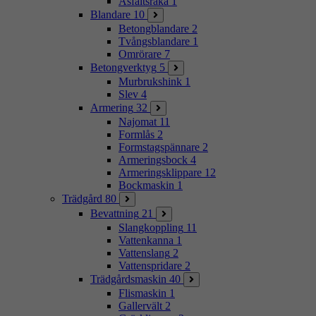
Asfaltsraka
1
Blandare
10
Betongblandare
2
Tvångsblandare
1
Omrörare
7
Betongverktyg
5
Murbrukshink
1
Slev
4
Armering
32
Najomat
11
Formlås
2
Formstagspännare
2
Armeringsbock
4
Armeringsklippare
12
Bockmaskin
1
Trädgård
80
Bevattning
21
Slangkoppling
11
Vattenkanna
1
Vattenslang
2
Vattenspridare
2
Trädgårdsmaskin
40
Flismaskin
1
Gallervält
2