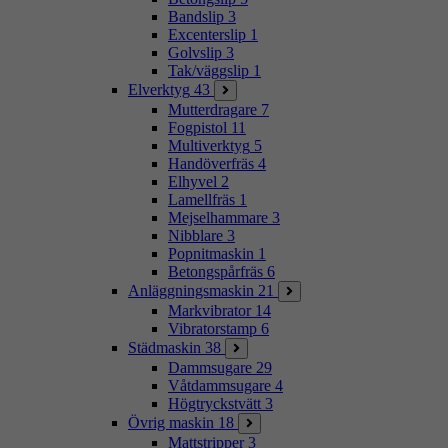
Bandslip
3
Excenterslip
1
Golvslip
3
Tak/väggslip
1
Elverktyg
43
Mutterdragare
7
Fogpistol
11
Multiverktyg
5
Handöverfräs
4
Elhyvel
2
Lamellfräs
1
Mejselhammare
3
Nibblare
3
Popnitmaskin
1
Betongspårfräs
6
Anläggningsmaskin
21
Markvibrator
14
Vibratorstamp
6
Städmaskin
38
Dammsugare
29
Våtdammsugare
4
Högtryckstvätt
3
Övrig maskin
18
Mattstripper
3