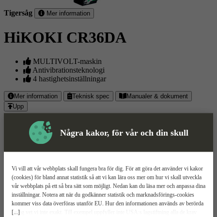
Tigersåg
Mer information
HiKOKI CR36DA
MULTIVOLT-maskin
Antivibrationsteknologi
4 hastighetsinställningar
Relaterade
Mer information
Teknisk spec
Manualer & dokument
Upp
Produkter
Mer Information
Några kakor, för vår och din skull
Tigersåg från HiKOKI på 36V med 300 mm kapacitet i trä, 32
mm slaglängd, 2500 slag/minuten och snabbfäste för bladbyten.
Passar MULTIVOLT-batterier.
Vi vill att vår webbplats skall fungera bra för dig. För att göra det använder vi kakor
(cookies) för bland annat statistik så att vi kan lära oss mer om hur vi skall utveckla
CR36DA är en batteridriven tigersåg från HiKOKI på 36V med 300
vår webbplats på ett så bra sätt som möjligt. Nedan kan du läsa mer och anpassa dina
mm kapacitet i trä, 32 mm slaglängd, 2500 slag/minuten och
inställningar. Notera att när du godkänner statistik och marknadsförings-cookies
snabbfäste för bladbyten. Passar MULTIVOLT-batterier.
kommer viss data överföras utanför EU. Hur den informationen används av berörda
[...]
bolag vet vi inte exakt. Till exempel uppfyller inte USA:s lagstiftning alla de krav
Verktygslös justering av stödfoten och LED-ljus gör sågen säker och