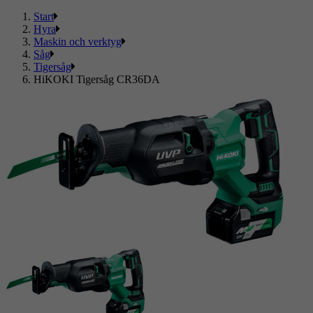
Start
Hyra
Maskin och verktyg
Såg
Tigersåg
HiKOKI Tigersåg CR36DA