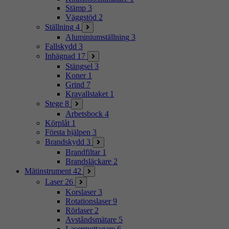
Stämp
3
Väggstöd
2
Ställning
4
Aluminiumställning
3
Fallskydd
3
Inhägnad
17
Stängsel
3
Koner
1
Grind
7
Kravallstaket
1
Stege
8
Arbetsbock
4
Körplåt
1
Första hjälpen
3
Brandskydd
3
Brandfiltar
1
Brandsläckare
2
Mätinstrument
42
Laser
26
Korslaser
3
Rotationslaser
9
Rörlaser
2
Avståndsmätare
5
Lasermottagare
6