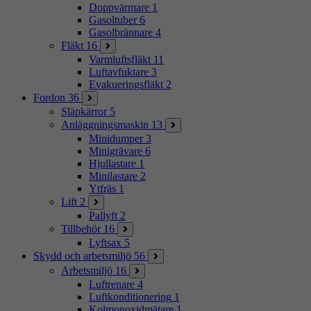
Doppvärmare
1
Gasoltuber
6
Gasolbrännare
4
Fläkt
16
Varmluftsfläkt
11
Luftavfuktare
3
Evakueringsfläkt
2
Fordon
36
Släpkärror
5
Anläggningsmaskin
13
Minidumper
3
Minigrävare
6
Hjullastare
1
Minilastare
2
Ytfräs
1
Lift
2
Pallyft
2
Tillbehör
16
Lyftsax
5
Skydd och arbetsmiljö
56
Arbetsmiljö
16
Luftrenare
4
Luftkonditionering
1
Kolmonoxidmätare
1