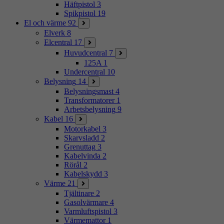
Häftpistol
3
Spikpistol
19
El och värme
92
Elverk
8
Elcentral
17
Huvudcentral
7
125A
1
Undercentral
10
Belysning
14
Belysningsmast
4
Transformatorer
1
Arbetsbelysning
9
Kabel
16
Motorkabel
3
Skarvsladd
2
Grenuttag
3
Kabelvinda
2
Rörål
2
Kabelskydd
3
Värme
21
Tjältinare
2
Gasolvärmare
4
Varmluftspistol
3
Värmemattor
1