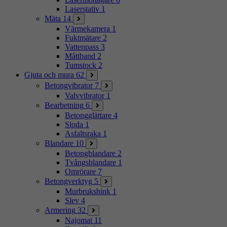
Laserstativ
1
Mäta
14
Värmekamera
1
Fuktmätare
2
Vattenpass
3
Måttband
2
Tumstock
2
Gjuta och mura
62
Betongvibrator
7
Valvvibrator
1
Bearbetning
6
Betongglättare
4
Sloda
1
Asfaltsraka
1
Blandare
10
Betongblandare
2
Tvångsblandare
1
Omrörare
7
Betongverktyg
5
Murbrukshink
1
Slev
4
Armering
32
Najomat
11