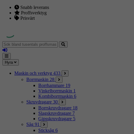
Snabb leverans
Proffsverktyg
Prisvärt
Sök
bland
Logga
tusentals
in
proffsmaskiner
Mina
Meny
Hyra
sidor
Maskin och verktyg
433
Borrmaskin
28
Borrhammare
19
Vinkelborrmaskin
1
Kombiborrmaskin
6
Skruvdragare
30
Borrskruvdragare
18
Slagskruvdragare
7
Gipsskruvdragare
5
Såg
91
Sticksåg
6