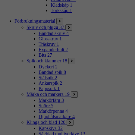
Klädskåp
1
Torkskåp
1
Förbrukningsmaterial
Skruv och plugg
37
Bandad skruv
4
Gipsskruv
1
Träskruv
1
Expanderbult
2
Bits
27
Spik och klammer
18
Dyckert
2
Bandad spik
8
Stålspik
2
Ankarspik
2
Pappspik
1
Märka och markera
19
Markörfärg
3
Snöre
5
Markörpenna
4
Djuphålsmärkare
4
Klinga och blad
120
Kapskiva
32
Sågblad multiverktyg
13