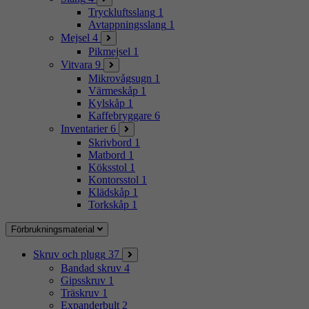
Tryckluftsslang
1
Avtappningsslang
1
Mejsel
4
Pikmejsel
1
Vitvara
9
Mikrovågsugn
1
Värmeskåp
1
Kylskåp
1
Kaffebryggare
6
Inventarier
6
Skrivbord
1
Matbord
1
Köksstol
1
Kontorsstol
1
Klädskåp
1
Torkskåp
1
Förbrukningsmaterial
Skruv och plugg
37
Bandad skruv
4
Gipsskruv
1
Träskruv
1
Expanderbult
2