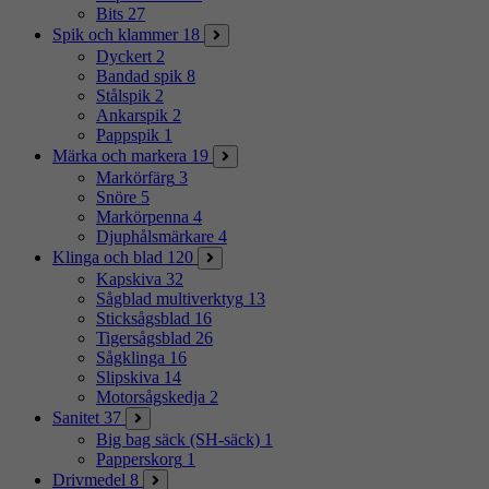
Bits
27
Spik och klammer
18
Dyckert
2
Bandad spik
8
Stålspik
2
Ankarspik
2
Pappspik
1
Märka och markera
19
Markörfärg
3
Snöre
5
Markörpenna
4
Djuphålsmärkare
4
Klinga och blad
120
Kapskiva
32
Sågblad multiverktyg
13
Sticksågsblad
16
Tigersågsblad
26
Sågklinga
16
Slipskiva
14
Motorsågskedja
2
Sanitet
37
Big bag säck (SH-säck)
1
Papperskorg
1
Drivmedel
8