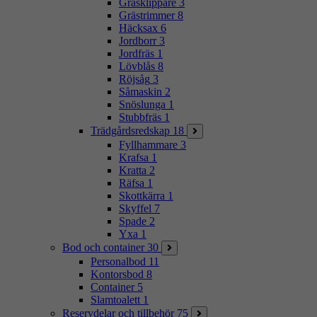
Gräsklippare
3
Grästrimmer
8
Häcksax
6
Jordborr
3
Jordfräs
1
Lövblås
8
Röjsåg
3
Såmaskin
2
Snöslunga
1
Stubbfräs
1
Trädgårdsredskap
18
Fyllhammare
3
Krafsa
1
Kratta
2
Räfsa
1
Skottkärra
1
Skyffel
7
Spade
2
Yxa
1
Bod och container
30
Personalbod
11
Kontorsbod
8
Container
5
Slamtoalett
1
Reservdelar och tillbehör
75