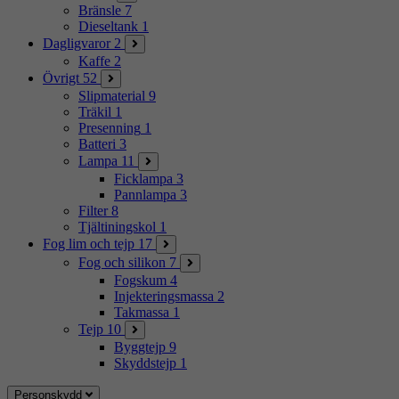
Bränsle
7
Dieseltank
1
Dagligvaror
2
Kaffe
2
Övrigt
52
Slipmaterial
9
Träkil
1
Presenning
1
Batteri
3
Lampa
11
Ficklampa
3
Pannlampa
3
Filter
8
Tjältiningskol
1
Fog lim och tejp
17
Fog och silikon
7
Fogskum
4
Injekteringsmassa
2
Takmassa
1
Tejp
10
Byggtejp
9
Skyddstejp
1
Personskydd