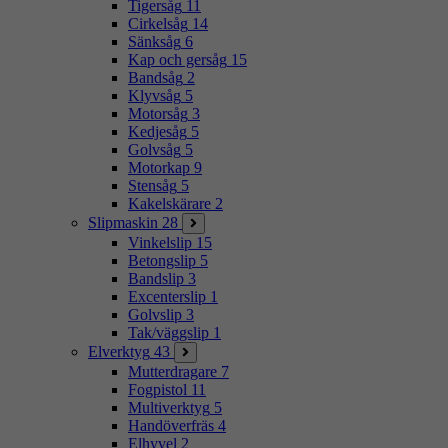
Tigersåg
11
Cirkelsåg
14
Sänksåg
6
Kap och gersåg
15
Bandsåg
2
Klyvsåg
5
Motorsåg
3
Kedjesåg
5
Golvsåg
5
Motorkap
9
Stensåg
5
Kakelskärare
2
Slipmaskin
28
Vinkelslip
15
Betongslip
5
Bandslip
3
Excenterslip
1
Golvslip
3
Tak/väggslip
1
Elverktyg
43
Mutterdragare
7
Fogpistol
11
Multiverktyg
5
Handöverfräs
4
Elhyvel
2