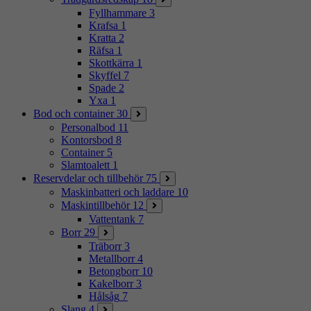
Fyllhammare
3
Krafsa
1
Kratta
2
Räfsa
1
Skottkärra
1
Skyffel
7
Spade
2
Yxa
1
Bod och container
30
Personalbod
11
Kontorsbod
8
Container
5
Slamtoalett
1
Reservdelar och tillbehör
75
Maskinbatteri och laddare
10
Maskintillbehör
12
Vattentank
7
Borr
29
Träborr
3
Metallborr
4
Betongborr
10
Kakelborr
3
Hålsåg
7
Slang
4