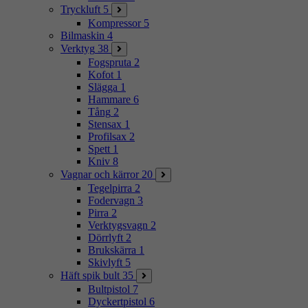
Tryckluft
5
Kompressor
5
Bilmaskin
4
Verktyg
38
Fogspruta
2
Kofot
1
Slägga
1
Hammare
6
Tång
2
Stensax
1
Profilsax
2
Spett
1
Kniv
8
Vagnar och kärror
20
Tegelpirra
2
Fodervagn
3
Pirra
2
Verktygsvagn
2
Dörrlyft
2
Brukskärra
1
Skivlyft
5
Häft spik bult
35
Bultpistol
7
Dyckertpistol
6