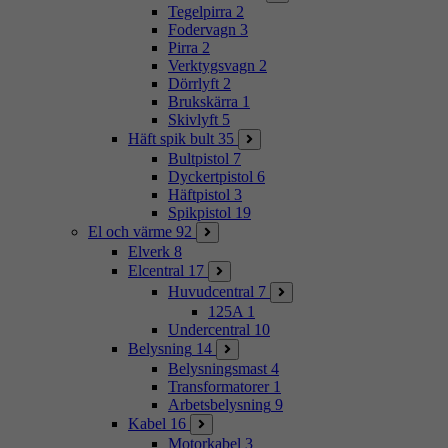
Tegelpirra
2
Fodervagn
3
Pirra
2
Verktygsvagn
2
Dörrlyft
2
Brukskärra
1
Skivlyft
5
Häft spik bult
35
Bultpistol
7
Dyckertpistol
6
Häftpistol
3
Spikpistol
19
El och värme
92
Elverk
8
Elcentral
17
Huvudcentral
7
125A
1
Undercentral
10
Belysning
14
Belysningsmast
4
Transformatorer
1
Arbetsbelysning
9
Kabel
16
Motorkabel
3