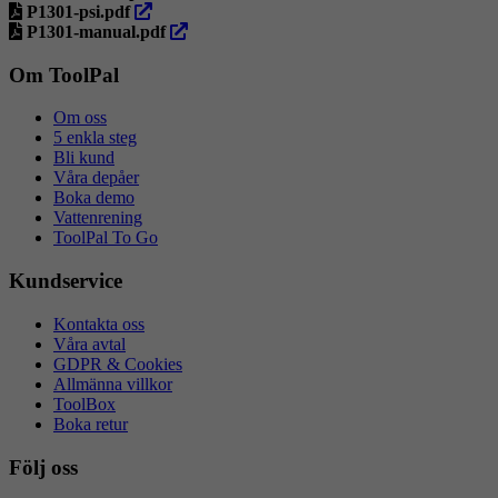
öppna
i
flik
ny
P1301-psi.pdf
i
ny
öppna
flik
P1301-manual.pdf
ny
flik
i
flik
ny
Om ToolPal
flik
Om oss
5 enkla steg
Bli kund
Våra depåer
Boka demo
Vattenrening
ToolPal To Go
Kundservice
Kontakta oss
Våra avtal
GDPR & Cookies
Allmänna villkor
ToolBox
Boka retur
Följ oss