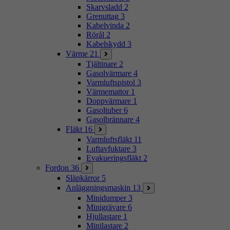
Skarvsladd
2
Grenuttag
3
Kabelvinda
2
Rörål
2
Kabelskydd
3
Värme
21
Tjältinare
2
Gasolvärmare
4
Varmluftspistol
3
Värmemattor
1
Doppvärmare
1
Gasoltuber
6
Gasolbrännare
4
Fläkt
16
Varmluftsfläkt
11
Luftavfuktare
3
Evakueringsfläkt
2
Fordon
36
Släpkärror
5
Anläggningsmaskin
13
Minidumper
3
Minigrävare
6
Hjullastare
1
Minilastare
2