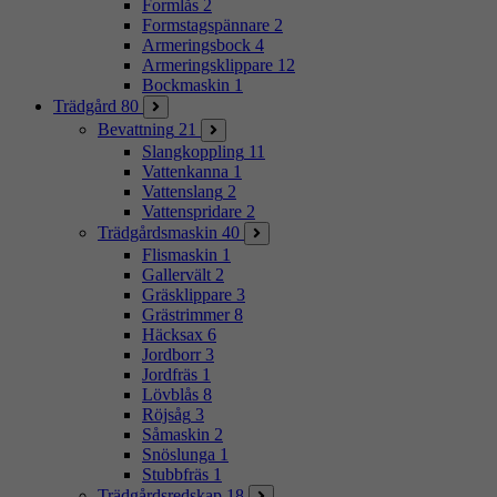
Formlås
2
Formstagspännare
2
Armeringsbock
4
Armeringsklippare
12
Bockmaskin
1
Trädgård
80
Bevattning
21
Slangkoppling
11
Vattenkanna
1
Vattenslang
2
Vattenspridare
2
Trädgårdsmaskin
40
Flismaskin
1
Gallervält
2
Gräsklippare
3
Grästrimmer
8
Häcksax
6
Jordborr
3
Jordfräs
1
Lövblås
8
Röjsåg
3
Såmaskin
2
Snöslunga
1
Stubbfräs
1
Trädgårdsredskap
18