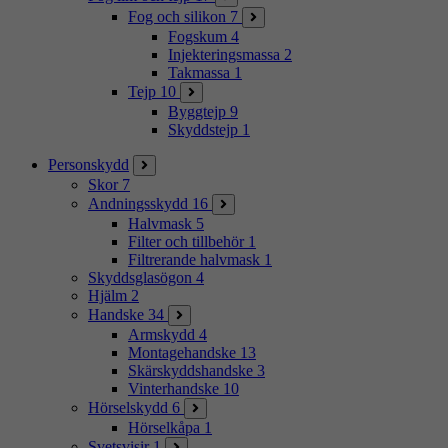
Fog och silikon
7
Fogskum
4
Injekteringsmassa
2
Takmassa
1
Tejp
10
Byggtejp
9
Skyddstejp
1
Personskydd
Skor
7
Andningsskydd
16
Halvmask
5
Filter och tillbehör
1
Filtrerande halvmask
1
Skyddsglasögon
4
Hjälm
2
Handske
34
Armskydd
4
Montagehandske
13
Skärskyddshandske
3
Vinterhandske
10
Hörselskydd
6
Hörselkåpa
1
Svetsvisir
1