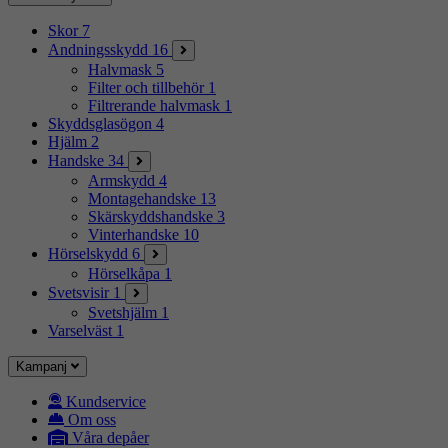
Skor
7
Andningsskydd
16
Halvmask
5
Filter och tillbehör
1
Filtrerande halvmask
1
Skyddsglasögon
4
Hjälm
2
Handske
34
Armskydd
4
Montagehandske
13
Skärskyddshandske
3
Vinterhandske
10
Hörselskydd
6
Hörselkåpa
1
Svetsvisir
1
Svetshjälm
1
Varselväst
1
Kampanj
Kundservice
Om oss
Våra depåer