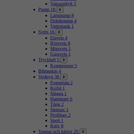
Vakuumlyft
3
Pump
18
Länspump
8
Dränkpump
4
Vattentank
1
Svets
16
Elsvets
4
Rörsvets
8
Migsvets
1
Gassvets
1
Tryckluft
5
Kompressor
5
Bilmaskin
4
Verktyg
38
Fogspruta
2
Kofot
1
Slägga
1
Hammare
6
Tång
2
Stensax
1
Profilsax
2
Spett
1
Kniv
8
Vagnar och kärror
20