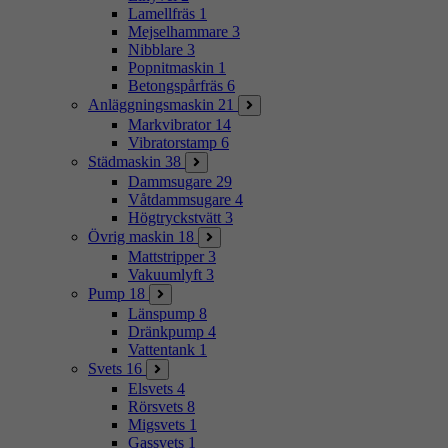
Lamellfräs
1
Mejselhammare
3
Nibblare
3
Popnitmaskin
1
Betongspårfräs
6
Anläggningsmaskin
21
Markvibrator
14
Vibratorstamp
6
Städmaskin
38
Dammsugare
29
Våtdammsugare
4
Högtryckstvätt
3
Övrig maskin
18
Mattstripper
3
Vakuumlyft
3
Pump
18
Länspump
8
Dränkpump
4
Vattentank
1
Svets
16
Elsvets
4
Rörsvets
8
Migsvets
1
Gassvets
1