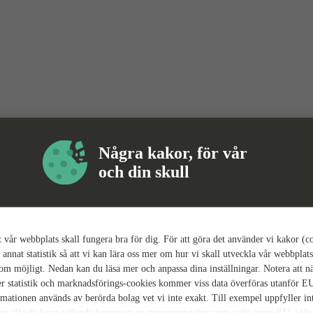
Några kakor, för vår
och din skull
tt vår webbplats skall fungera bra för dig. För att göra det använder vi kakor (c
 annat statistik så att vi kan lära oss mer om hur vi skall utveckla vår webbplats
som möjligt. Nedan kan du läsa mer och anpassa dina inställningar. Notera att n
r statistik och marknadsförings-cookies kommer viss data överföras utanför E
rmationen används av berörda bolag vet vi inte exakt. Till exempel uppfyller i
ing alla de krav gällande hantering av personuppgifter som ställs inom EU, vilk