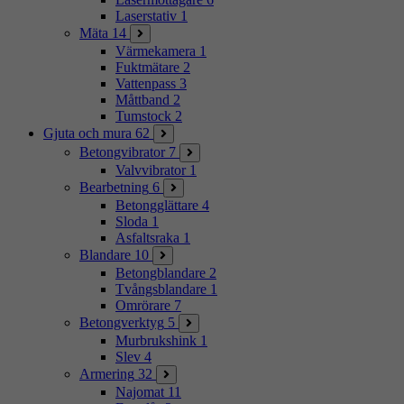
Laserstativ
1
Mäta
14
Värmekamera
1
Fuktmätare
2
Vattenpass
3
Måttband
2
Tumstock
2
Gjuta och mura
62
Betongvibrator
7
Valvvibrator
1
Bearbetning
6
Betongglättare
4
Sloda
1
Asfaltsraka
1
Blandare
10
Betongblandare
2
Tvångsblandare
1
Omrörare
7
Betongverktyg
5
Murbrukshink
1
Slev
4
Armering
32
Najomat
11