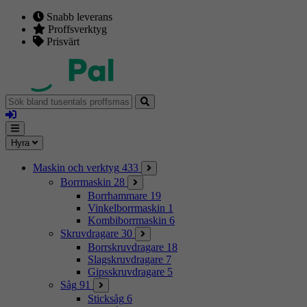
Snabb leverans
Proffsverktyg
Prisvärt
Sök
bland
Logga
tusentals
in
proffsmaskiner
Mina
Meny
Hyra
sidor
Maskin och verktyg
433
Borrmaskin
28
Borrhammare
19
Vinkelborrmaskin
1
Kombiborrmaskin
6
Skruvdragare
30
Borrskruvdragare
18
Slagskruvdragare
7
Gipsskruvdragare
5
Såg
91
Sticksåg
6