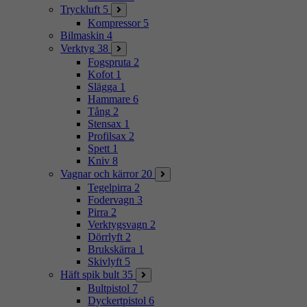
Tryckluft
5
Kompressor
5
Bilmaskin
4
Verktyg
38
Fogspruta
2
Kofot
1
Slägga
1
Hammare
6
Tång
2
Stensax
1
Profilsax
2
Spett
1
Kniv
8
Vagnar och kärror
20
Tegelpirra
2
Fodervagn
3
Pirra
2
Verktygsvagn
2
Dörrlyft
2
Brukskärra
1
Skivlyft
5
Häft spik bult
35
Bultpistol
7
Dyckertpistol
6