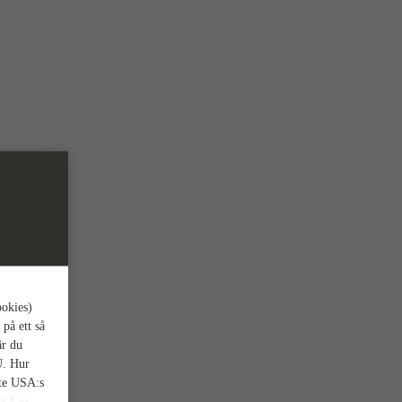
ookies)
 på ett så
är du
U. Hur
nte USA:s
et kan