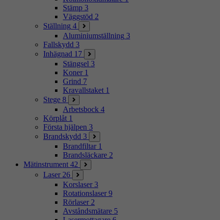
Stämp
3
Väggstöd
2
Ställning
4
Aluminiumställning
3
Fallskydd
3
Inhägnad
17
Stängsel
3
Koner
1
Grind
7
Kravallstaket
1
Stege
8
Arbetsbock
4
Körplåt
1
Första hjälpen
3
Brandskydd
3
Brandfiltar
1
Brandsläckare
2
Mätinstrument
42
Laser
26
Korslaser
3
Rotationslaser
9
Rörlaser
2
Avståndsmätare
5
Lasermottagare
6