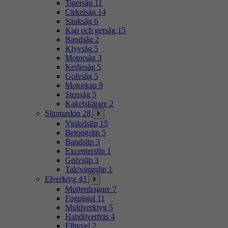
Tigersåg
11
Cirkelsåg
14
Sänksåg
6
Kap och gersåg
15
Bandsåg
2
Klyvsåg
5
Motorsåg
3
Kedjesåg
5
Golvsåg
5
Motorkap
9
Stensåg
5
Kakelskärare
2
Slipmaskin
28
Vinkelslip
15
Betongslip
5
Bandslip
3
Excenterslip
1
Golvslip
3
Tak/väggslip
1
Elverktyg
43
Mutterdragare
7
Fogpistol
11
Multiverktyg
5
Handöverfräs
4
Elhyvel
2