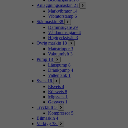
Anläggningsmaskin
21
Markvibrator
14
Vibratorstamp
6
Städmaskin
38
Dammsugare
29
Våtdammsugare
4
Högtryckstvätt
3
Övrig maskin
18
Mattstripper
3
Vakuumlyft
3
Pump
18
Länspump
8
Dränkpump
4
Vattentank
1
Svets
16
Elsvets
4
Rörsvets
8
Migsvets
1
Gassvets
1
Tryckluft
5
Kompressor
5
Bilmaskin
4
Verktyg
38