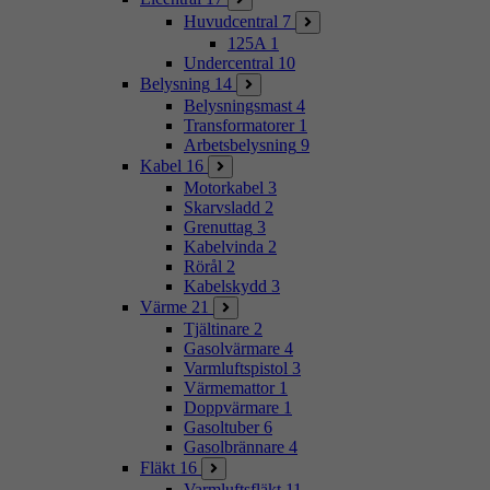
Huvudcentral
7
125A
1
Undercentral
10
Belysning
14
Belysningsmast
4
Transformatorer
1
Arbetsbelysning
9
Kabel
16
Motorkabel
3
Skarvsladd
2
Grenuttag
3
Kabelvinda
2
Rörål
2
Kabelskydd
3
Värme
21
Tjältinare
2
Gasolvärmare
4
Varmluftspistol
3
Värmemattor
1
Doppvärmare
1
Gasoltuber
6
Gasolbrännare
4
Fläkt
16
Varmluftsfläkt
11