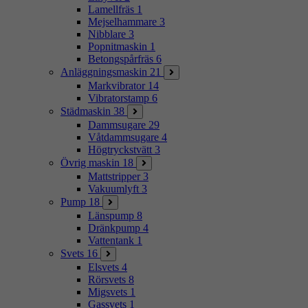
Lamellfräs
1
Mejselhammare
3
Nibblare
3
Popnitmaskin
1
Betongspårfräs
6
Anläggningsmaskin
21
Markvibrator
14
Vibratorstamp
6
Städmaskin
38
Dammsugare
29
Våtdammsugare
4
Högtryckstvätt
3
Övrig maskin
18
Mattstripper
3
Vakuumlyft
3
Pump
18
Länspump
8
Dränkpump
4
Vattentank
1
Svets
16
Elsvets
4
Rörsvets
8
Migsvets
1
Gassvets
1