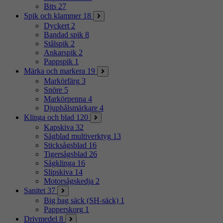
Bits
27
Spik och klammer
18
Dyckert
2
Bandad spik
8
Stålspik
2
Ankarspik
2
Pappspik
1
Märka och markera
19
Markörfärg
3
Snöre
5
Markörpenna
4
Djuphålsmärkare
4
Klinga och blad
120
Kapskiva
32
Sågblad multiverktyg
13
Sticksågsblad
16
Tigersågsblad
26
Sågklinga
16
Slipskiva
14
Motorsågskedja
2
Sanitet
37
Big bag säck (SH-säck)
1
Papperskorg
1
Drivmedel
8