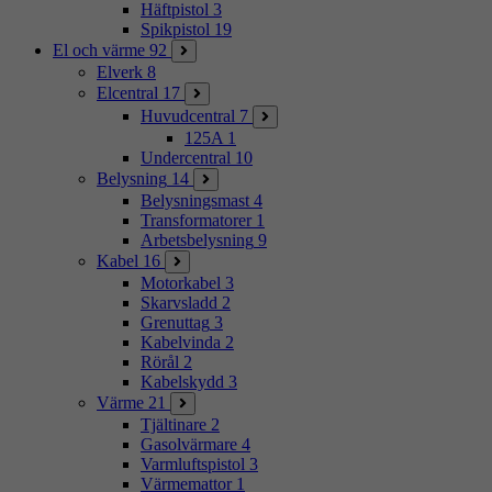
Häftpistol
3
Spikpistol
19
El och värme
92
Elverk
8
Elcentral
17
Huvudcentral
7
125A
1
Undercentral
10
Belysning
14
Belysningsmast
4
Transformatorer
1
Arbetsbelysning
9
Kabel
16
Motorkabel
3
Skarvsladd
2
Grenuttag
3
Kabelvinda
2
Rörål
2
Kabelskydd
3
Värme
21
Tjältinare
2
Gasolvärmare
4
Varmluftspistol
3
Värmemattor
1