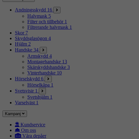
Andningsskydd
16
Halvmask
5
Filter och tillbehör
1
Filtrerande halvmask
1
Skor
7
Skyddsglasögon
4
Hjälm
2
Handske
34
Armskydd
4
Montagehandske
13
Skärskyddshandske
3
Vinterhandske
10
Hörselskydd
6
Hörselkåpa
1
Svetsvisir
1
Svetshjälm
1
Varselväst
1
Kampanj
Kundservice
Om oss
Våra depåer