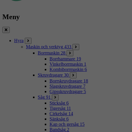
Meny
Stäng
Hyra
Maskin och verktyg
433
Borrmaskin
28
Borrhammare
19
Vinkelborrmaskin
1
Kombiborrmaskin
6
Skruvdragare
30
Borrskruvdragare
18
Slagskruvdragare
7
Gipsskruvdragare
5
Såg
91
Sticksåg
6
Tigersåg
11
Cirkelsåg
14
Sänksåg
6
Kap och gersåg
15
Bandsåg
2