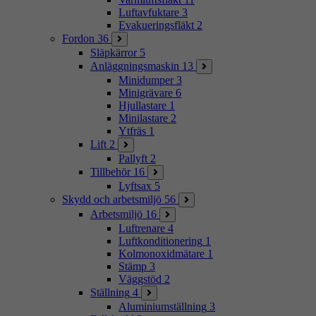
Luftavfuktare
3
Evakueringsfläkt
2
Fordon
36
Släpkärror
5
Anläggningsmaskin
13
Minidumper
3
Minigrävare
6
Hjullastare
1
Minilastare
2
Ytfräs
1
Lift
2
Pallyft
2
Tillbehör
16
Lyftsax
5
Skydd och arbetsmiljö
56
Arbetsmiljö
16
Luftrenare
4
Luftkonditionering
1
Kolmonoxidmätare
1
Stämp
3
Väggstöd
2
Ställning
4
Aluminiumställning
3