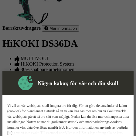
Borrskruvdragare
Mer information
HiKOKI DS36DA
MULTIVOLT
HiKOKI Protection System
30% snabbare arbetsmoment
Relaterade
Mer information
Teknisk spec
Manualer & dokument
Några kakor, för vår och din skull
Upp
Produkter
Mer Information
Vi vill att vår webbplats skall fungera bra för dig. För att göra det använder vi kakor
Borrskruvdragare på 36V från HiKOKI som passar batterier
(cookies) för bland annat statistik så att vi kan lära oss mer om hur vi skall utveckla
med MULTIVOLTteknologi. Dragkraft på 138 Nm, hög- och
vår webbplats på ett så bra sätt som möjligt. Nedan kan du läsa mer och anpassa dina
lågväxel samt överbelastningsskydd.
inställningar. Notera att när du godkänner statistik och marknadsförings-cookies
kommer viss data överföras utanför EU. Hur den informationen används av berörda
[...]
bolag vet vi inte exakt. Till exempel uppfyller inte USA:s lagstiftning alla de krav
Borrskruvdragaren DS36DA från HiKOKI är en pålitlig och