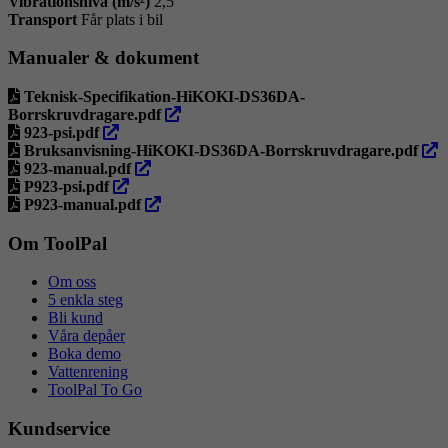
Vibrationsnivå (m/s²)
2,5
Transport
Får plats i bil
Manualer & dokument
Teknisk-Specifikation-HiKOKI-DS36DA-
öppna
Borrskruvdragare.pdf
öppna
i
923-psi.pdf
i
ny
öpp
Bruksanvisning-HiKOKI-DS36DA-Borrskruvdragare.pdf
ny
öppna
flik
i
923-manual.pdf
flik
öppna
i
ny
P923-psi.pdf
i
ny
öppna
flik
P923-manual.pdf
ny
flik
i
flik
ny
Om ToolPal
flik
Om oss
5 enkla steg
Bli kund
Våra depåer
Boka demo
Vattenrening
ToolPal To Go
Kundservice