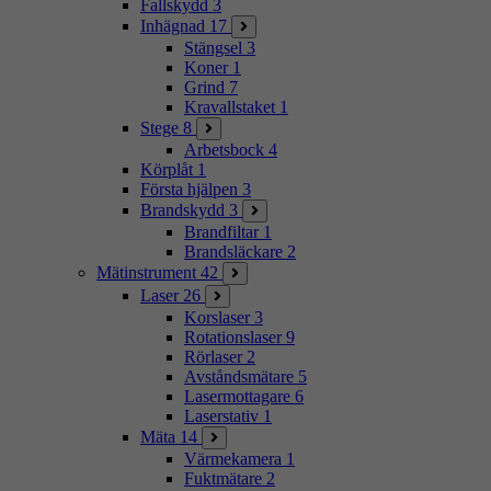
Fallskydd
3
Inhägnad
17
Stängsel
3
Koner
1
Grind
7
Kravallstaket
1
Stege
8
Arbetsbock
4
Körplåt
1
Första hjälpen
3
Brandskydd
3
Brandfiltar
1
Brandsläckare
2
Mätinstrument
42
Laser
26
Korslaser
3
Rotationslaser
9
Rörlaser
2
Avståndsmätare
5
Lasermottagare
6
Laserstativ
1
Mäta
14
Värmekamera
1
Fuktmätare
2