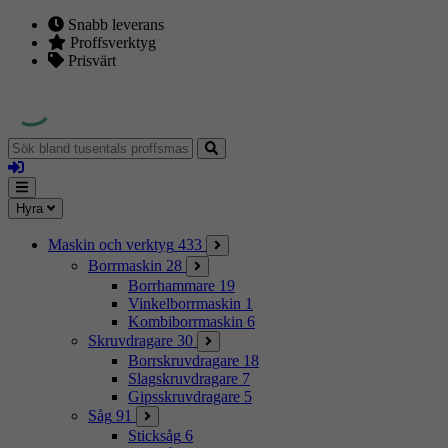
Snabb leverans
Proffsverktyg
Prisvärt
Sök
bland
Logga
tusentals
in
proffsmaskiner
Mina
Meny
Hyra
sidor
Maskin och verktyg
433
Borrmaskin
28
Borrhammare
19
Vinkelborrmaskin
1
Kombiborrmaskin
6
Skruvdragare
30
Borrskruvdragare
18
Slagskruvdragare
7
Gipsskruvdragare
5
Såg
91
Sticksåg
6