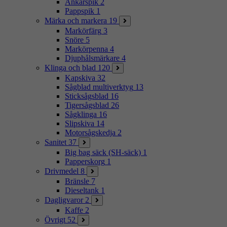
Ankarspik
2
Pappspik
1
Märka och markera
19
Markörfärg
3
Snöre
5
Markörpenna
4
Djuphålsmärkare
4
Klinga och blad
120
Kapskiva
32
Sågblad multiverktyg
13
Sticksågsblad
16
Tigersågsblad
26
Sågklinga
16
Slipskiva
14
Motorsågskedja
2
Sanitet
37
Big bag säck (SH-säck)
1
Papperskorg
1
Drivmedel
8
Bränsle
7
Dieseltank
1
Dagligvaror
2
Kaffe
2
Övrigt
52