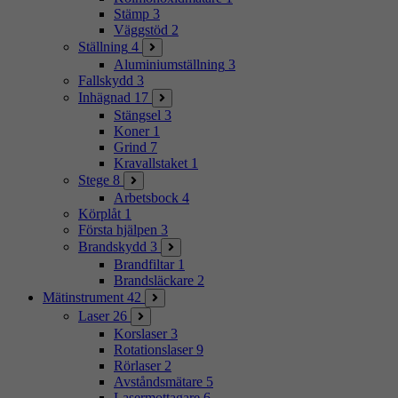
Stämp
3
Väggstöd
2
Ställning
4
Aluminiumställning
3
Fallskydd
3
Inhägnad
17
Stängsel
3
Koner
1
Grind
7
Kravallstaket
1
Stege
8
Arbetsbock
4
Körplåt
1
Första hjälpen
3
Brandskydd
3
Brandfiltar
1
Brandsläckare
2
Mätinstrument
42
Laser
26
Korslaser
3
Rotationslaser
9
Rörlaser
2
Avståndsmätare
5
Lasermottagare
6