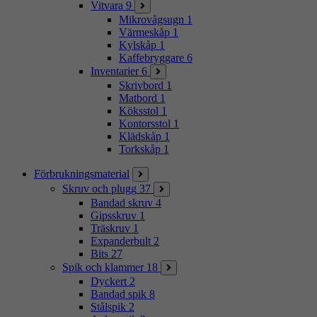
Vitvara
9
Mikrovågsugn
1
Värmeskåp
1
Kylskåp
1
Kaffebryggare
6
Inventarier
6
Skrivbord
1
Matbord
1
Köksstol
1
Kontorsstol
1
Klädskåp
1
Torkskåp
1
Förbrukningsmaterial
Skruv och plugg
37
Bandad skruv
4
Gipsskruv
1
Träskruv
1
Expanderbult
2
Bits
27
Spik och klammer
18
Dyckert
2
Bandad spik
8
Stålspik
2