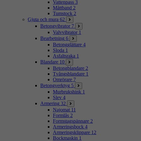
Vattenpass
3
Måttband
2
Tumstock
2
Gjuta och mura
62
Betongvibrator
7
Valvvibrator
1
Bearbetning
6
Betongglättare
4
Sloda
1
Asfaltsraka
1
Blandare
10
Betongblandare
2
Tvångsblandare
1
Omrörare
7
Betongverktyg
5
Murbrukshink
1
Slev
4
Armering
32
Najomat
11
Formlås
2
Formstagspännare
2
Armeringsbock
4
Armeringsklippare
12
Bockmaskin
1