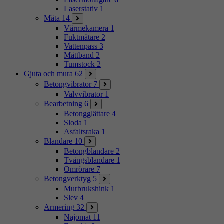
Laserstativ
1
Mäta
14
Värmekamera
1
Fuktmätare
2
Vattenpass
3
Måttband
2
Tumstock
2
Gjuta och mura
62
Betongvibrator
7
Valvvibrator
1
Bearbetning
6
Betongglättare
4
Sloda
1
Asfaltsraka
1
Blandare
10
Betongblandare
2
Tvångsblandare
1
Omrörare
7
Betongverktyg
5
Murbrukshink
1
Slev
4
Armering
32
Najomat
11