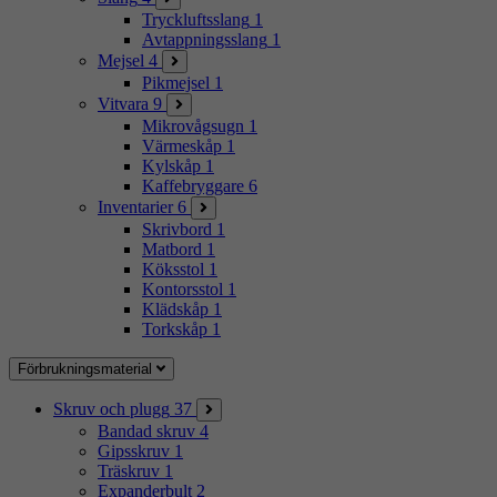
Tryckluftsslang
1
Avtappningsslang
1
Mejsel
4
Pikmejsel
1
Vitvara
9
Mikrovågsugn
1
Värmeskåp
1
Kylskåp
1
Kaffebryggare
6
Inventarier
6
Skrivbord
1
Matbord
1
Köksstol
1
Kontorsstol
1
Klädskåp
1
Torkskåp
1
Förbrukningsmaterial
Skruv och plugg
37
Bandad skruv
4
Gipsskruv
1
Träskruv
1
Expanderbult
2