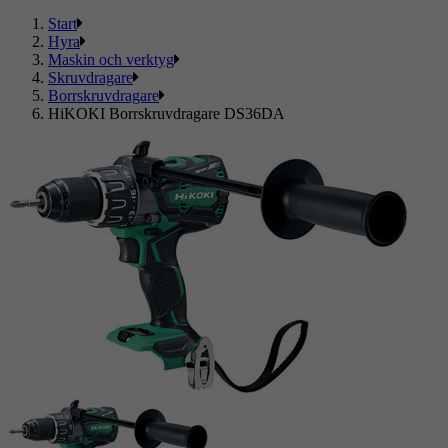
Start
Hyra
Maskin och verktyg
Skruvdragare
Borrskruvdragare
HiKOKI Borrskruvdragare DS36DA