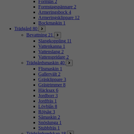
Formlås
2
Formstagspännare
2
Armeringsbock
4
Armeringsklippare
12
Bockmaskin
1
Trädgård
80
Bevattning
21
Slangkoppling
11
Vattenkanna
1
Vattenslang
2
Vattenspridare
2
Trädgårdsmaskin
40
Flismaskin
1
Gallervält
2
Gräsklippare
3
Grästrimmer
8
Häcksax
6
Jordborr
3
Jordfräs
1
Lövblås
8
Röjsåg
3
Såmaskin
2
Snöslunga
1
Stubbfräs
1
Trädgårdsredskap
18