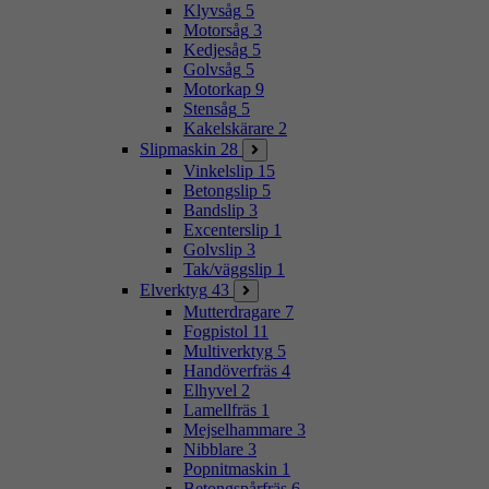
Klyvsåg
5
Motorsåg
3
Kedjesåg
5
Golvsåg
5
Motorkap
9
Stensåg
5
Kakelskärare
2
Slipmaskin
28
Vinkelslip
15
Betongslip
5
Bandslip
3
Excenterslip
1
Golvslip
3
Tak/väggslip
1
Elverktyg
43
Mutterdragare
7
Fogpistol
11
Multiverktyg
5
Handöverfräs
4
Elhyvel
2
Lamellfräs
1
Mejselhammare
3
Nibblare
3
Popnitmaskin
1
Betongspårfräs
6