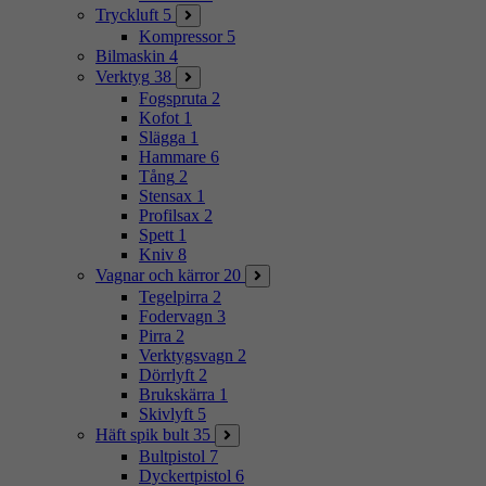
Tryckluft
5
Kompressor
5
Bilmaskin
4
Verktyg
38
Fogspruta
2
Kofot
1
Slägga
1
Hammare
6
Tång
2
Stensax
1
Profilsax
2
Spett
1
Kniv
8
Vagnar och kärror
20
Tegelpirra
2
Fodervagn
3
Pirra
2
Verktygsvagn
2
Dörrlyft
2
Brukskärra
1
Skivlyft
5
Häft spik bult
35
Bultpistol
7
Dyckertpistol
6