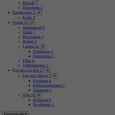
Bränsle
7
Dieseltank
1
Dagligvaror
2
Kaffe
2
Övrigt
52
Slipmaterial
9
Träkil
1
Presenning
1
Batteri
3
Lampa
11
Ficklampa
3
Pannlampa
3
Filter
8
Tjältiningskol
1
Fog lim och tejp
17
Fog och silikon
7
Fogskum
4
Injekteringsmassa
2
Takmassa
1
Tejp
10
Byggtejp
9
Skyddstejp
1
Personskydd