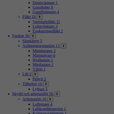
Doppvärmare
1
Gasoltuber
6
Gasolbrännare
4
Fläkt
16
Varmluftsfläkt
11
Luftavfuktare
3
Evakueringsfläkt
2
Fordon
36
Släpkärror
5
Anläggningsmaskin
13
Minidumper
3
Minigrävare
6
Hjullastare
1
Minilastare
2
Ytfräs
1
Lift
2
Pallyft
2
Tillbehör
16
Lyftsax
5
Skydd och arbetsmiljö
56
Arbetsmiljö
16
Luftrenare
4
Luftkonditionering
1
Kolmonoxidmätare
1