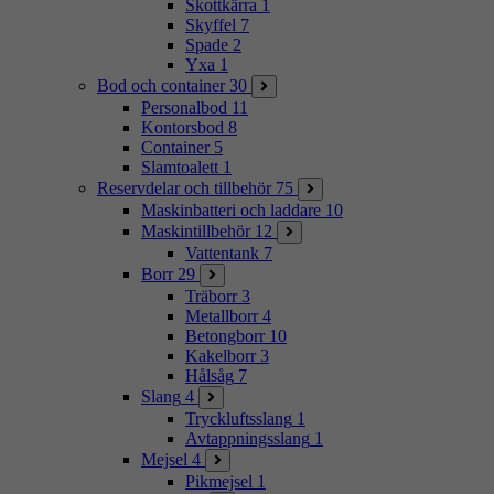
Skottkärra
1
Skyffel
7
Spade
2
Yxa
1
Bod och container
30
Personalbod
11
Kontorsbod
8
Container
5
Slamtoalett
1
Reservdelar och tillbehör
75
Maskinbatteri och laddare
10
Maskintillbehör
12
Vattentank
7
Borr
29
Träborr
3
Metallborr
4
Betongborr
10
Kakelborr
3
Hålsåg
7
Slang
4
Tryckluftsslang
1
Avtappningsslang
1
Mejsel
4
Pikmejsel
1