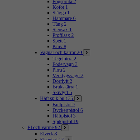
Fogspruta
2
Kofot
1
Slägga
1
Hammare
6
Tång
2
Stensax
1
Profilsax
2
Spett
1
Kniv
8
Vagnar och kärror
20
Tegelpirra
2
Fodervagn
3
Pirra
2
Verktygsvagn
2
Dörrlyft
2
Brukskärra
1
Skivlyft
5
Häft spik bult
35
Bultpistol
7
Dyckertpistol
6
Häftpistol
3
Spikpistol
19
El och värme
92
Elverk
8
Elcentral
17