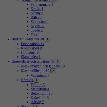
Fyllhammare
3
Krafsa
1
Kratta
2
Räfsa
1
Skottkärra
1
Skyffel
7
Spade
2
Yxa
1
Bod och container
30
Personalbod
11
Kontorsbod
8
Container
5
Slamtoalett
1
Reservdelar och tillbehör
75
Maskinbatteri och laddare
10
Maskintillbehör
12
Vattentank
7
Borr
29
Träborr
3
Metallborr
4
Betongborr
10
Kakelborr
3
Hålsåg
7
Slang
4