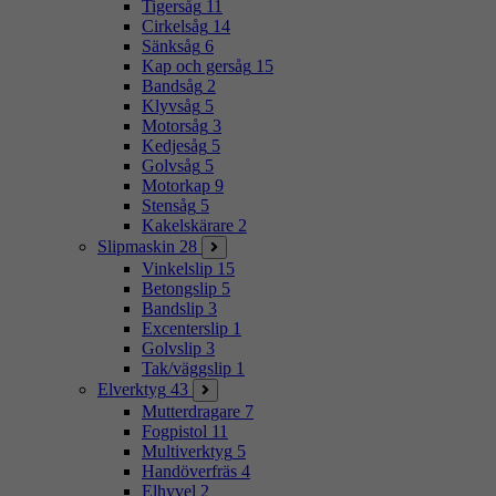
Tigersåg
11
Cirkelsåg
14
Sänksåg
6
Kap och gersåg
15
Bandsåg
2
Klyvsåg
5
Motorsåg
3
Kedjesåg
5
Golvsåg
5
Motorkap
9
Stensåg
5
Kakelskärare
2
Slipmaskin
28
Vinkelslip
15
Betongslip
5
Bandslip
3
Excenterslip
1
Golvslip
3
Tak/väggslip
1
Elverktyg
43
Mutterdragare
7
Fogpistol
11
Multiverktyg
5
Handöverfräs
4
Elhyvel
2