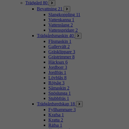
Trädgård
80
Bevattning
21
Slangkoppling
11
Vattenkanna
1
Vattenslang
2
Vattenspridare
2
Trädgårdsmaskin
40
Flismaskin
1
Gallervält
2
Gräsklippare
3
Grästrimmer
8
Häcksax
6
Jordborr
3
Jordfräs
1
Lövblås
8
Röjsåg
3
Såmaskin
2
Snöslunga
1
Stubbfräs
1
Trädgårdsredskap
18
Fyllhammare
3
Krafsa
1
Kratta
2
Räfsa
1