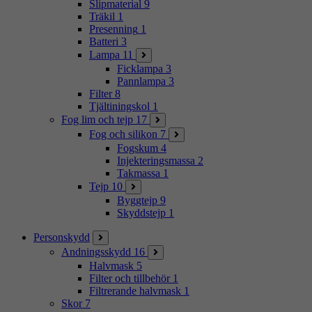
Slipmaterial
9
Träkil
1
Presenning
1
Batteri
3
Lampa
11
Ficklampa
3
Pannlampa
3
Filter
8
Tjältiningskol
1
Fog lim och tejp
17
Fog och silikon
7
Fogskum
4
Injekteringsmassa
2
Takmassa
1
Tejp
10
Byggtejp
9
Skyddstejp
1
Personskydd
Andningsskydd
16
Halvmask
5
Filter och tillbehör
1
Filtrerande halvmask
1
Skor
7