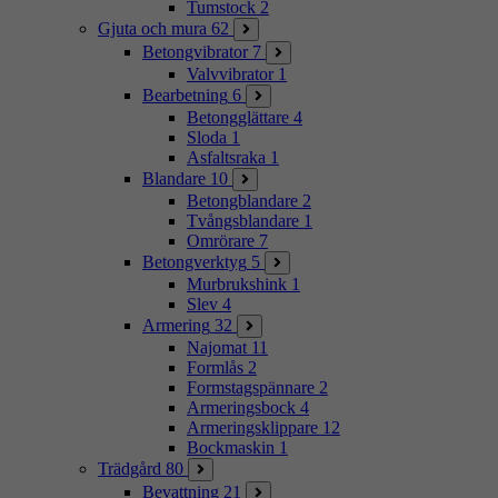
Tumstock
2
Gjuta och mura
62
Betongvibrator
7
Valvvibrator
1
Bearbetning
6
Betongglättare
4
Sloda
1
Asfaltsraka
1
Blandare
10
Betongblandare
2
Tvångsblandare
1
Omrörare
7
Betongverktyg
5
Murbrukshink
1
Slev
4
Armering
32
Najomat
11
Formlås
2
Formstagspännare
2
Armeringsbock
4
Armeringsklippare
12
Bockmaskin
1
Trädgård
80
Bevattning
21