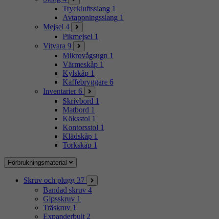
Tryckluftsslang
1
Avtappningsslang
1
Mejsel
4
Pikmejsel
1
Vitvara
9
Mikrovågsugn
1
Värmeskåp
1
Kylskåp
1
Kaffebryggare
6
Inventarier
6
Skrivbord
1
Matbord
1
Köksstol
1
Kontorsstol
1
Klädskåp
1
Torkskåp
1
Förbrukningsmaterial
Skruv och plugg
37
Bandad skruv
4
Gipsskruv
1
Träskruv
1
Expanderbult
2