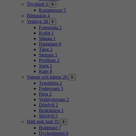
Tryckluft
5
Kompressor
5
Bilmaskin
4
Verktyg
38
Fogspruta
2
Kofot
1
Slägga
1
Hammare
6
Tång
2
Stensax
1
Profilsax
2
Spett
1
Kniv
8
Vagnar och kärror
20
Tegelpirra
2
Fodervagn
3
Pirra
2
Verktygsvagn
2
Dörrlyft
2
Brukskärra
1
Skivlyft
5
Häft spik bult
35
Bultpistol
7
Dyckertpistol
6