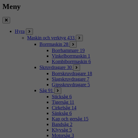
Meny
Stäng
Hyra
Maskin och verktyg
433
Borrmaskin
28
Borrhammare
19
Vinkelborrmaskin
1
Kombiborrmaskin
6
Skruvdragare
30
Borrskruvdragare
18
Slagskruvdragare
7
Gipsskruvdragare
5
Såg
91
Sticksåg
6
Tigersåg
11
Cirkelsåg
14
Sänksåg
6
Kap och gersåg
15
Bandsåg
2
Klyvsåg
5
Motorsåg
3