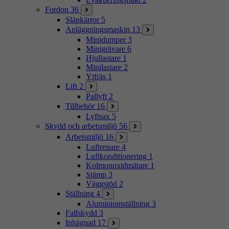
Fordon
36
Släpkärror
5
Anläggningsmaskin
13
Minidumper
3
Minigrävare
6
Hjullastare
1
Minilastare
2
Ytfräs
1
Lift
2
Pallyft
2
Tillbehör
16
Lyftsax
5
Skydd och arbetsmiljö
56
Arbetsmiljö
16
Luftrenare
4
Luftkonditionering
1
Kolmonoxidmätare
1
Stämp
3
Väggstöd
2
Ställning
4
Aluminiumställning
3
Fallskydd
3
Inhägnad
17