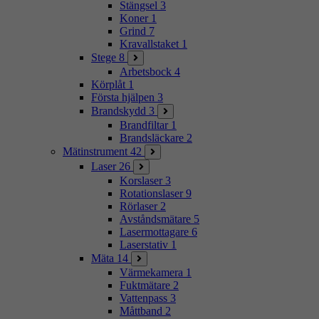
Stängsel
3
Koner
1
Grind
7
Kravallstaket
1
Stege
8
Arbetsbock
4
Körplåt
1
Första hjälpen
3
Brandskydd
3
Brandfiltar
1
Brandsläckare
2
Mätinstrument
42
Laser
26
Korslaser
3
Rotationslaser
9
Rörlaser
2
Avståndsmätare
5
Lasermottagare
6
Laserstativ
1
Mäta
14
Värmekamera
1
Fuktmätare
2
Vattenpass
3
Måttband
2