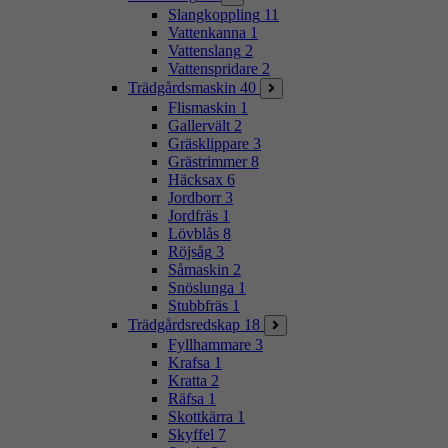
Slangkoppling
11
Vattenkanna
1
Vattenslang
2
Vattenspridare
2
Trädgårdsmaskin
40
Flismaskin
1
Gallervält
2
Gräsklippare
3
Grästrimmer
8
Häcksax
6
Jordborr
3
Jordfräs
1
Lövblås
8
Röjsåg
3
Såmaskin
2
Snöslunga
1
Stubbfräs
1
Trädgårdsredskap
18
Fyllhammare
3
Krafsa
1
Kratta
2
Räfsa
1
Skottkärra
1
Skyffel
7