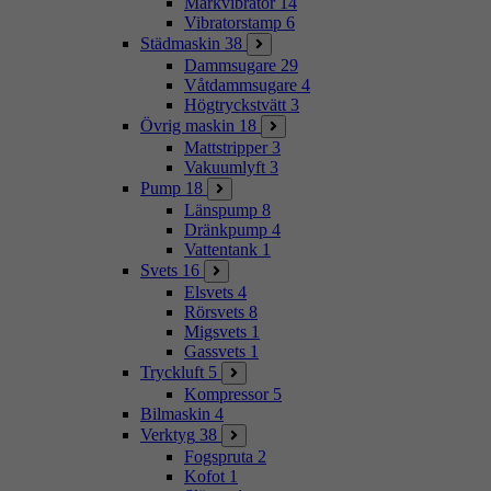
Markvibrator
14
Vibratorstamp
6
Städmaskin
38
Dammsugare
29
Våtdammsugare
4
Högtryckstvätt
3
Övrig maskin
18
Mattstripper
3
Vakuumlyft
3
Pump
18
Länspump
8
Dränkpump
4
Vattentank
1
Svets
16
Elsvets
4
Rörsvets
8
Migsvets
1
Gassvets
1
Tryckluft
5
Kompressor
5
Bilmaskin
4
Verktyg
38
Fogspruta
2
Kofot
1