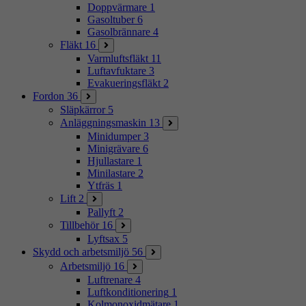
Doppvärmare
1
Gasoltuber
6
Gasolbrännare
4
Fläkt
16
Varmluftsfläkt
11
Luftavfuktare
3
Evakueringsfläkt
2
Fordon
36
Släpkärror
5
Anläggningsmaskin
13
Minidumper
3
Minigrävare
6
Hjullastare
1
Minilastare
2
Ytfräs
1
Lift
2
Pallyft
2
Tillbehör
16
Lyftsax
5
Skydd och arbetsmiljö
56
Arbetsmiljö
16
Luftrenare
4
Luftkonditionering
1
Kolmonoxidmätare
1