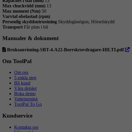
Kapacitet i stål (mm)
13
Max chuckvidd (mm)
13
Max moment (Nm)
50
Varvtal obelastad (rpm)
Personlig skyddsutrustning
Skyddsglasögon, Hörselskydd
Transport
Får plats i bil
Manualer & dokument
öpp
Bruksanvisning-SBT-4-A22-Borrskruvdragare-HILTI.pdf
i
ny
Om ToolPal
flik
Om oss
5 enkla steg
Bli kund
Våra depåer
Boka demo
Vattenrening
ToolPal To Go
Kundservice
Kontakta oss