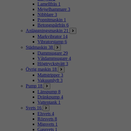
Lamellfräs
1
Mejselhammare
3
Nibblare
3
Popnitmaskin
1
Betongspårfräs
6
Anläggningsmaskin
21
Markvibrator
14
Vibratorstamp
6
Städmaskin
38
Dammsugare
29
Våtdammsugare
4
Högtryckstvätt
3
Övrig maskin
18
Mattstripper
3
Vakuumlyft
3
Pump
18
Länspump
8
Dränkpump
4
Vattentank
1
Svets
16
Elsvets
4
Rörsvets
8
Migsvets
1
Gassvets
1