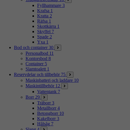
Fyllhammare
3
Krafsa
1
Kratta
2
Räfsa
1
Skottkärra
1
Skyffel
7
Spade
2
Yxa
1
Bod och container
30
Personalbod
11
Kontorsbod
8
Container
5
Slamtoalett
1
Reservdelar och tillbehör
75
Maskinbatteri och laddare
10
Maskintillbehör
12
Vattentank
7
Borr
29
Träborr
3
Metallborr
4
Betongborr
10
Kakelborr
3
Hålsåg
7
Slang
4