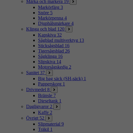
Märka och markera
19
Markörfärg
3
Snöre
5
Markörpenna
4
Djuphålsmärkare
4
Klinga och blad
120
Kapskiva
32
Sågblad multiverktyg
13
Sticksågsblad
16
Tigersågsblad
26
Sågklinga
16
Slipskiva
14
Motorsågskedja
2
Sanitet
37
Big bag säck (SH-säck)
1
Papperskorg
1
Drivmedel
8
Bränsle
7
Dieseltank
1
Dagligvaror
2
Kaffe
2
Övrigt
52
Slipmaterial
9
Träkil
1