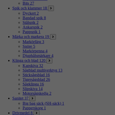
Bits
27
Spik och klammer
18
Dyckert
2
Bandad spik
8
Stålspik
2
Ankarspik
2
Pappspik
1
Märka och markera
19
Markörfärg
3
Snöre
5
Markörpenna
4
Djuphålsmärkare
4
Klinga och blad
120
Kapskiva
32
Sågblad multiverktyg
13
Sticksågsblad
16
Tigersågsblad
26
Sågklinga
16
Slipskiva
14
Motorsågskedja
2
Sanitet
37
Big bag säck (SH-säck)
1
Papperskorg
1
Drivmedel
8