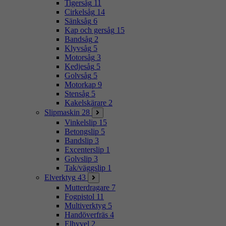
Tigersåg
11
Cirkelsåg
14
Sänksåg
6
Kap och gersåg
15
Bandsåg
2
Klyvsåg
5
Motorsåg
3
Kedjesåg
5
Golvsåg
5
Motorkap
9
Stensåg
5
Kakelskärare
2
Slipmaskin
28
Vinkelslip
15
Betongslip
5
Bandslip
3
Excenterslip
1
Golvslip
3
Tak/väggslip
1
Elverktyg
43
Mutterdragare
7
Fogpistol
11
Multiverktyg
5
Handöverfräs
4
Elhyvel
2