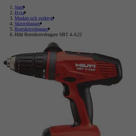
Start
Hyra
Maskin och verktyg
Skruvdragare
Borrskruvdragare
Hilti Borrskruvdragare SBT 4-A22