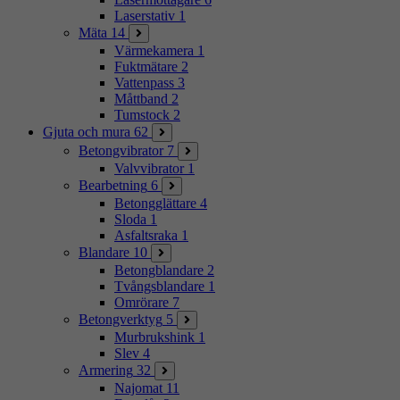
Laserstativ
1
Mäta
14
Värmekamera
1
Fuktmätare
2
Vattenpass
3
Måttband
2
Tumstock
2
Gjuta och mura
62
Betongvibrator
7
Valvvibrator
1
Bearbetning
6
Betongglättare
4
Sloda
1
Asfaltsraka
1
Blandare
10
Betongblandare
2
Tvångsblandare
1
Omrörare
7
Betongverktyg
5
Murbrukshink
1
Slev
4
Armering
32
Najomat
11