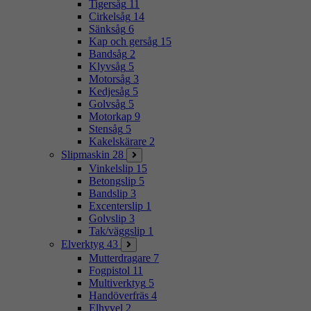
Tigersåg
11
Cirkelsåg
14
Sänksåg
6
Kap och gersåg
15
Bandsåg
2
Klyvsåg
5
Motorsåg
3
Kedjesåg
5
Golvsåg
5
Motorkap
9
Stensåg
5
Kakelskärare
2
Slipmaskin
28
Vinkelslip
15
Betongslip
5
Bandslip
3
Excenterslip
1
Golvslip
3
Tak/väggslip
1
Elverktyg
43
Mutterdragare
7
Fogpistol
11
Multiverktyg
5
Handöverfräs
4
Elhyvel
2