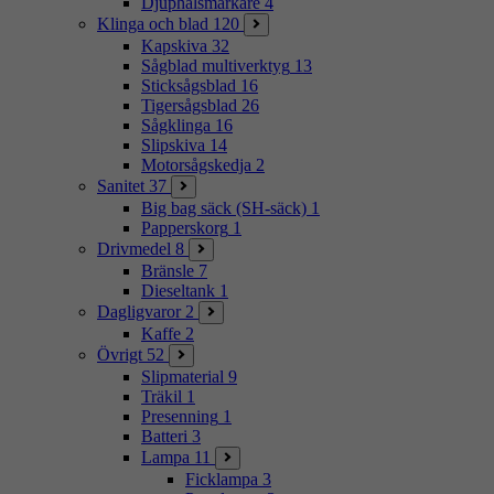
Djuphålsmärkare
4
Klinga och blad
120
Kapskiva
32
Sågblad multiverktyg
13
Sticksågsblad
16
Tigersågsblad
26
Sågklinga
16
Slipskiva
14
Motorsågskedja
2
Sanitet
37
Big bag säck (SH-säck)
1
Papperskorg
1
Drivmedel
8
Bränsle
7
Dieseltank
1
Dagligvaror
2
Kaffe
2
Övrigt
52
Slipmaterial
9
Träkil
1
Presenning
1
Batteri
3
Lampa
11
Ficklampa
3