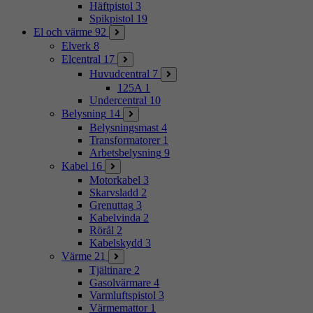
Häftpistol
3
Spikpistol
19
El och värme
92
Elverk
8
Elcentral
17
Huvudcentral
7
125A
1
Undercentral
10
Belysning
14
Belysningsmast
4
Transformatorer
1
Arbetsbelysning
9
Kabel
16
Motorkabel
3
Skarvsladd
2
Grenuttag
3
Kabelvinda
2
Rörål
2
Kabelskydd
3
Värme
21
Tjältinare
2
Gasolvärmare
4
Varmluftspistol
3
Värmemattor
1