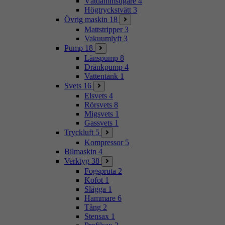
Våtdammsugare
4
Högtryckstvätt
3
Övrig maskin
18
Mattstripper
3
Vakuumlyft
3
Pump
18
Länspump
8
Dränkpump
4
Vattentank
1
Svets
16
Elsvets
4
Rörsvets
8
Migsvets
1
Gassvets
1
Tryckluft
5
Kompressor
5
Bilmaskin
4
Verktyg
38
Fogspruta
2
Kofot
1
Slägga
1
Hammare
6
Tång
2
Stensax
1