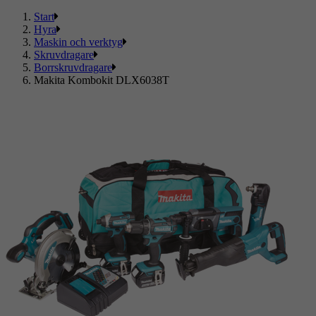
Start
Hyra
Maskin och verktyg
Skruvdragare
Borrskruvdragare
Makita Kombokit DLX6038T