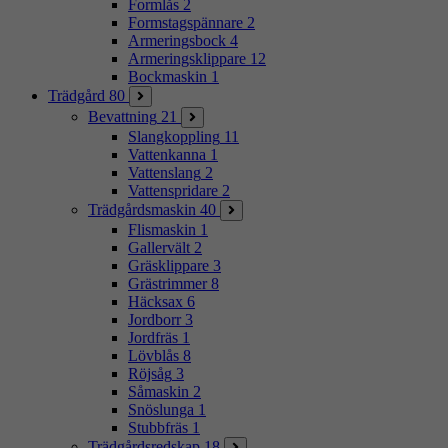
Formlås
2
Formstagspännare
2
Armeringsbock
4
Armeringsklippare
12
Bockmaskin
1
Trädgård
80
Bevattning
21
Slangkoppling
11
Vattenkanna
1
Vattenslang
2
Vattenspridare
2
Trädgårdsmaskin
40
Flismaskin
1
Gallervält
2
Gräsklippare
3
Grästrimmer
8
Häcksax
6
Jordborr
3
Jordfräs
1
Lövblås
8
Röjsåg
3
Såmaskin
2
Snöslunga
1
Stubbfräs
1
Trädgårdsredskap
18