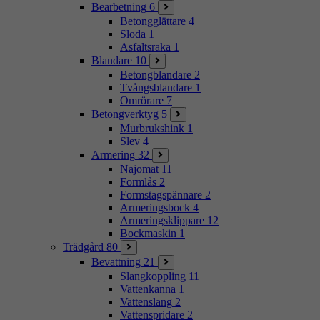
Bearbetning
6
Betongglättare
4
Sloda
1
Asfaltsraka
1
Blandare
10
Betongblandare
2
Tvångsblandare
1
Omrörare
7
Betongverktyg
5
Murbrukshink
1
Slev
4
Armering
32
Najomat
11
Formlås
2
Formstagspännare
2
Armeringsbock
4
Armeringsklippare
12
Bockmaskin
1
Trädgård
80
Bevattning
21
Slangkoppling
11
Vattenkanna
1
Vattenslang
2
Vattenspridare
2