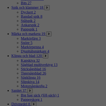
Bits
27
Spik och klammer
18
Dyckert
2
Bandad spik
8
Stålspik
2
Ankarspik
2
Pappspik
1
Märka och markera
19
Markörfärg
3
Snöre
5
Markörpenna
4
Djuphålsmärkare
4
Klinga och blad
120
Kapskiva
32
Sågblad multiverktyg
13
Sticksågsblad
16
Tigersågsblad
26
Sågklinga
16
Slipskiva
14
Motorsågskedja
2
Sanitet
37
Big bag säck (SH-säck)
1
Papperskorg
1
Drivmedel
8