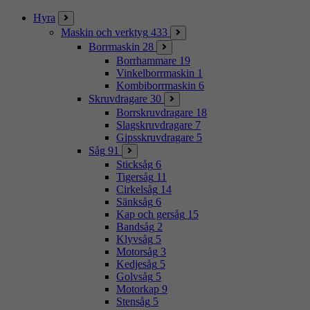
Stäng
Hyra
Maskin och verktyg
433
Borrmaskin
28
Borrhammare
19
Vinkelborrmaskin
1
Kombiborrmaskin
6
Skruvdragare
30
Borrskruvdragare
18
Slagskruvdragare
7
Gipsskruvdragare
5
Såg
91
Sticksåg
6
Tigersåg
11
Cirkelsåg
14
Sänksåg
6
Kap och gersåg
15
Bandsåg
2
Klyvsåg
5
Motorsåg
3
Kedjesåg
5
Golvsåg
5
Motorkap
9
Stensåg
5