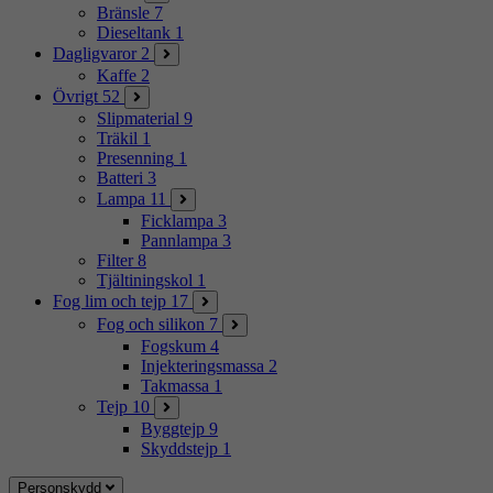
Bränsle
7
Dieseltank
1
Dagligvaror
2
Kaffe
2
Övrigt
52
Slipmaterial
9
Träkil
1
Presenning
1
Batteri
3
Lampa
11
Ficklampa
3
Pannlampa
3
Filter
8
Tjältiningskol
1
Fog lim och tejp
17
Fog och silikon
7
Fogskum
4
Injekteringsmassa
2
Takmassa
1
Tejp
10
Byggtejp
9
Skyddstejp
1
Personskydd