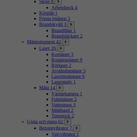
Stege
8
Arbetsbock
4
Körplåt
1
Första hjälpen
3
Brandskydd
3
Brandfiltar
1
Brandsläckare
2
Mätinstrument
42
Laser
26
Korslaser
3
Rotationslaser
9
Rörlaser
2
Avståndsmätare
5
Lasermottagare
6
Laserstativ
1
Mäta
14
Värmekamera
1
Fuktmätare
2
Vattenpass
3
Måttband
2
Tumstock
2
Gjuta och mura
62
Betongvibrator
7
Valvvibrator
1