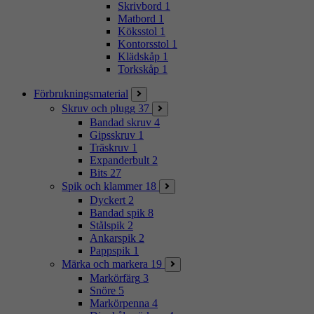
Skrivbord
1
Matbord
1
Köksstol
1
Kontorsstol
1
Klädskåp
1
Torkskåp
1
Förbrukningsmaterial
Skruv och plugg
37
Bandad skruv
4
Gipsskruv
1
Träskruv
1
Expanderbult
2
Bits
27
Spik och klammer
18
Dyckert
2
Bandad spik
8
Stålspik
2
Ankarspik
2
Pappspik
1
Märka och markera
19
Markörfärg
3
Snöre
5
Markörpenna
4