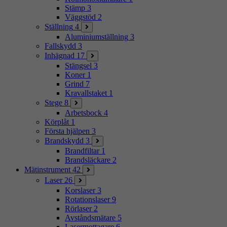
Stämp
3
Väggstöd
2
Ställning
4
Aluminiumställning
3
Fallskydd
3
Inhägnad
17
Stängsel
3
Koner
1
Grind
7
Kravallstaket
1
Stege
8
Arbetsbock
4
Körplåt
1
Första hjälpen
3
Brandskydd
3
Brandfiltar
1
Brandsläckare
2
Mätinstrument
42
Laser
26
Korslaser
3
Rotationslaser
9
Rörlaser
2
Avståndsmätare
5
Lasermottagare
6