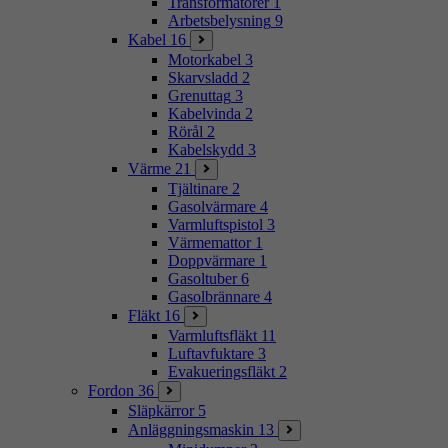
Transformatorer
1
Arbetsbelysning
9
Kabel
16
Motorkabel
3
Skarvsladd
2
Grenuttag
3
Kabelvinda
2
Rörål
2
Kabelskydd
3
Värme
21
Tjältinare
2
Gasolvärmare
4
Varmluftspistol
3
Värmemattor
1
Doppvärmare
1
Gasoltuber
6
Gasolbrännare
4
Fläkt
16
Varmluftsfläkt
11
Luftavfuktare
3
Evakueringsfläkt
2
Fordon
36
Släpkärror
5
Anläggningsmaskin
13