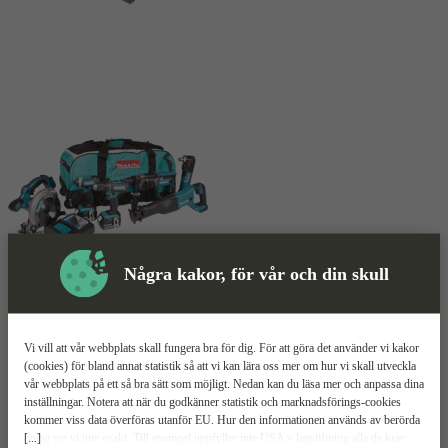
Några kakor, för vår och din skull
Skyddsutrustning
Vi vill att vår webbplats skall fungera bra för dig. För att göra det använder vi kakor
(cookies) för bland annat statistik så att vi kan lära oss mer om hur vi skall utveckla
Kombokit
Mer information
vår webbplats på ett så bra sätt som möjligt. Nedan kan du läsa mer och anpassa dina
inställningar. Notera att när du godkänner statistik och marknadsförings-cookies
kommer viss data överföras utanför EU. Hur den informationen används av berörda
Makita DLX6038T
[...]
bolag vet vi inte exakt. Till exempel uppfyller inte USA:s lagstiftning alla de krav