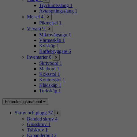
Tryckluftsslang
1
Avtappningsslang
1
Mejsel
4
Pikmejsel
1
Vitvara
9
Mikrovågsugn
1
Värmeskåp
1
Kylskåp
1
Kaffebryggare
6
Inventarier
6
Skrivbord
1
Matbord
1
Köksstol
1
Kontorsstol
1
Klädskåp
1
Torkskåp
1
Förbrukningsmaterial
Skruv och plugg
37
Bandad skruv
4
Gipsskruv
1
Träskruv
1
Expanderbult
2