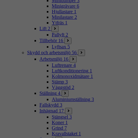
Minidumper
3
Minigrävare
6
Hjullastare
1
Minilastare
2
Ytfräs
1
Lift
2
Pallyft
2
Tillbehör
16
Lyftsax
5
Skydd och arbetsmiljö
56
Arbetsmiljö
16
Luftrenare
4
Luftkonditionering
1
Kolmonoxidmätare
1
Stämp
3
Väggstöd
2
Ställning
4
Aluminiumställning
3
Fallskydd
3
Inhägnad
17
Stängsel
3
Koner
1
Grind
7
Kravallstaket
1