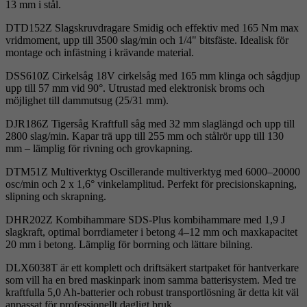
13 mm i stål.
DTD152Z Slagskruvdragare Smidig och effektiv med 165 Nm max
vridmoment, upp till 3500 slag/min och 1/4" bitsfäste. Idealisk för
montage och infästning i krävande material.
DSS610Z Cirkelsåg 18V cirkelsåg med 165 mm klinga och sågdjup
upp till 57 mm vid 90°. Utrustad med elektronisk broms och
möjlighet till dammutsug (25/31 mm).
DJR186Z Tigersåg Kraftfull såg med 32 mm slaglängd och upp till
2800 slag/min. Kapar trä upp till 255 mm och stålrör upp till 130
mm – lämplig för rivning och grovkapning.
DTM51Z Multiverktyg Oscillerande multiverktyg med 6000–20000
osc/min och 2 x 1,6° vinkelamplitud. Perfekt för precisionskapning,
slipning och skrapning.
DHR202Z Kombihammare SDS-Plus kombihammare med 1,9 J
slagkraft, optimal borrdiameter i betong 4–12 mm och maxkapacitet
20 mm i betong. Lämplig för borrning och lättare bilning.
DLX6038T är ett komplett och driftsäkert startpaket för hantverkare
som vill ha en bred maskinpark inom samma batterisystem. Med tre
kraftfulla 5,0 Ah-batterier och robust transportlösning är detta kit väl
anpassat för professionellt dagligt bruk.