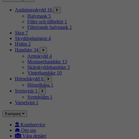
Andningsskydd
16
Halvmask
5
Filter och tillbehör
1
Filtrerande halvmask
1
Skor
7
Skyddsglasögon
4
Hjälm
2
Handske
34
Armskydd
4
Montagehandske
13
Skärskyddshandske
3
Vinterhandske
10
Hörselskydd
6
Hörselkåpa
1
Svetsvisir
1
Svetshjälm
1
Varselväst
1
Kampanj
Kundservice
Om oss
Våra depåer