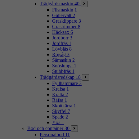
Trädgårdsmaskin
40
Flismaskin
1
Gallervält
2
Gräsklippare
3
Grästrimmer
8
Häcksax
6
Jordborr
3
Jordfräs
1
Lövblås
8
Röjsåg
3
Såmaskin
2
Snöslunga
1
Stubbfräs
1
Trädgårdsredskap
18
Fyllhammare
3
Krafsa
1
Kratta
2
Räfsa
1
Skottkärra
1
Skyffel
7
Spade
2
Yxa
1
Bod och container
30
Personalbod
11