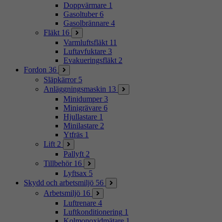
Doppvärmare
1
Gasoltuber
6
Gasolbrännare
4
Fläkt
16
Varmluftsfläkt
11
Luftavfuktare
3
Evakueringsfläkt
2
Fordon
36
Släpkärror
5
Anläggningsmaskin
13
Minidumper
3
Minigrävare
6
Hjullastare
1
Minilastare
2
Ytfräs
1
Lift
2
Pallyft
2
Tillbehör
16
Lyftsax
5
Skydd och arbetsmiljö
56
Arbetsmiljö
16
Luftrenare
4
Luftkonditionering
1
Kolmonoxidmätare
1