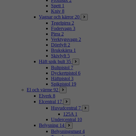
Profilsax
2
Spett
1
Kniv
8
Vagnar och kärror
20
Tegelpirra
2
Fodervagn
3
Pirra
2
Verktygsvagn
2
Dörrlyft
2
Brukskärra
1
Skivlyft
5
Häft spik bult
35
Bultpistol
7
Dyckertpistol
6
Häftpistol
3
Spikpistol
19
El och värme
92
Elverk
8
Elcentral
17
Huvudcentral
7
125A
1
Undercentral
10
Belysning
14
Belysningsmast
4