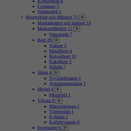
Kontorsbod
8
Container
5
Slamtoalett
1
Reservdelar och tillbehör
75
Maskinbatteri och laddare
10
Maskintillbehör
12
Vattentank
7
Borr
29
Träborr
3
Metallborr
4
Betongborr
10
Kakelborr
3
Hålsåg
7
Slang
4
Tryckluftsslang
1
Avtappningsslang
1
Mejsel
4
Pikmejsel
1
Vitvara
9
Mikrovågsugn
1
Värmeskåp
1
Kylskåp
1
Kaffebryggare
6
Inventarier
6