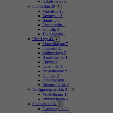
Kakelskärare
2
Slipmaskin
28
Vinkelslip
15
Betongslip
5
Bandslip
3
Excenterslip
1
Golvslip
3
Tak/väggslip
1
Elverktyg
43
Mutterdragare
7
Fogpistol
11
Multiverktyg
5
Handöverfräs
4
Elhyvel
2
Lamellfräs
1
Mejselhammare
3
Nibblare
3
Popnitmaskin
1
Betongspårfräs
6
Anläggningsmaskin
21
Markvibrator
14
Vibratorstamp
6
Städmaskin
38
Dammsugare
29