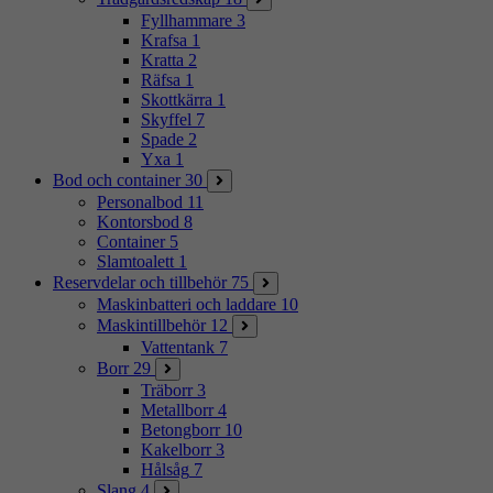
Fyllhammare
3
Krafsa
1
Kratta
2
Räfsa
1
Skottkärra
1
Skyffel
7
Spade
2
Yxa
1
Bod och container
30
Personalbod
11
Kontorsbod
8
Container
5
Slamtoalett
1
Reservdelar och tillbehör
75
Maskinbatteri och laddare
10
Maskintillbehör
12
Vattentank
7
Borr
29
Träborr
3
Metallborr
4
Betongborr
10
Kakelborr
3
Hålsåg
7
Slang
4