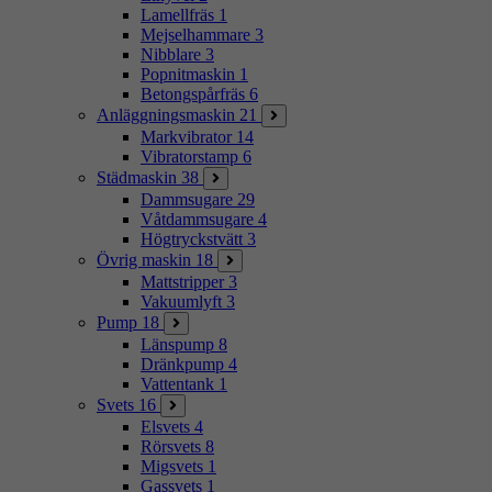
Lamellfräs
1
Mejselhammare
3
Nibblare
3
Popnitmaskin
1
Betongspårfräs
6
Anläggningsmaskin
21
Markvibrator
14
Vibratorstamp
6
Städmaskin
38
Dammsugare
29
Våtdammsugare
4
Högtryckstvätt
3
Övrig maskin
18
Mattstripper
3
Vakuumlyft
3
Pump
18
Länspump
8
Dränkpump
4
Vattentank
1
Svets
16
Elsvets
4
Rörsvets
8
Migsvets
1
Gassvets
1