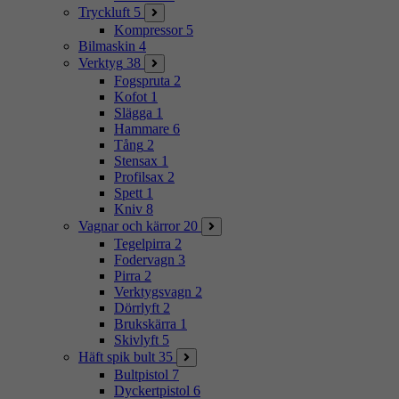
Tryckluft
5
Kompressor
5
Bilmaskin
4
Verktyg
38
Fogspruta
2
Kofot
1
Slägga
1
Hammare
6
Tång
2
Stensax
1
Profilsax
2
Spett
1
Kniv
8
Vagnar och kärror
20
Tegelpirra
2
Fodervagn
3
Pirra
2
Verktygsvagn
2
Dörrlyft
2
Brukskärra
1
Skivlyft
5
Häft spik bult
35
Bultpistol
7
Dyckertpistol
6