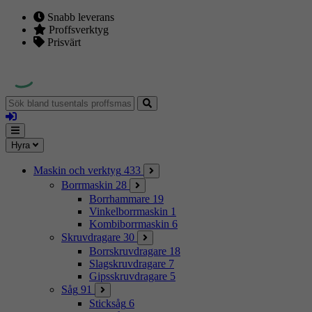
Snabb leverans
Proffsverktyg
Prisvärt
Sök
bland
Logga
tusentals
in
proffsmaskiner
Mina
Meny
Hyra
sidor
Maskin och verktyg
433
Borrmaskin
28
Borrhammare
19
Vinkelborrmaskin
1
Kombiborrmaskin
6
Skruvdragare
30
Borrskruvdragare
18
Slagskruvdragare
7
Gipsskruvdragare
5
Såg
91
Sticksåg
6