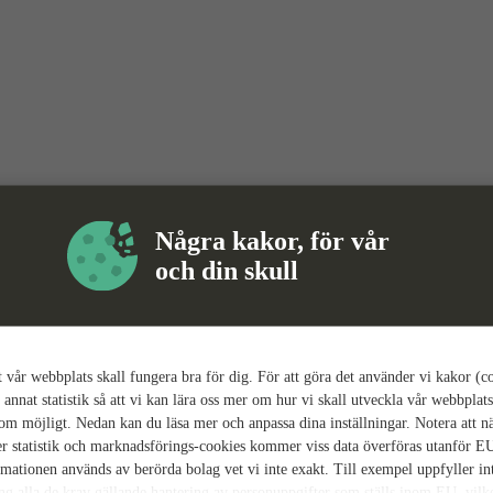
Några kakor, för vår
och din skull
tt vår webbplats skall fungera bra för dig. För att göra det använder vi kakor (c
 annat statistik så att vi kan lära oss mer om hur vi skall utveckla vår webbplats
som möjligt. Nedan kan du läsa mer och anpassa dina inställningar. Notera att n
r statistik och marknadsförings-cookies kommer viss data överföras utanför E
rmationen används av berörda bolag vet vi inte exakt. Till exempel uppfyller i
ing alla de krav gällande hantering av personuppgifter som ställs inom EU, vilk