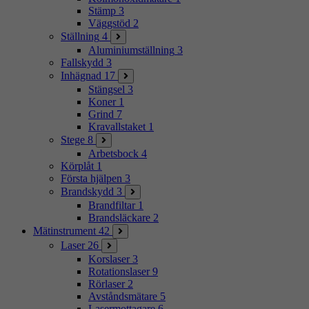
Stämp
3
Väggstöd
2
Ställning
4
Aluminiumställning
3
Fallskydd
3
Inhägnad
17
Stängsel
3
Koner
1
Grind
7
Kravallstaket
1
Stege
8
Arbetsbock
4
Körplåt
1
Första hjälpen
3
Brandskydd
3
Brandfiltar
1
Brandsläckare
2
Mätinstrument
42
Laser
26
Korslaser
3
Rotationslaser
9
Rörlaser
2
Avståndsmätare
5
Lasermottagare
6