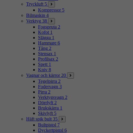
Tryckluft
5
Kompressor
5
Bilmaskin
4
Verktyg
38
Fogspruta
2
Kofot
1
Slägga
1
Hammare
6
Tång
2
Stensax
1
Profilsax
2
Spett
1
Kniv
8
Vagnar och kärror
20
Tegelpirra
2
Fodervagn
3
Pirra
2
Verktygsvagn
2
Dörrlyft
2
Brukskärra
1
Skivlyft
5
Häft spik bult
35
Bultpistol
7
Dyckertpistol
6