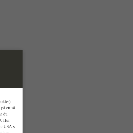
ookies)
 på ett så
är du
U. Hur
nte USA:s
et kan