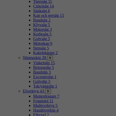
Tigersåg
11
Cirkelsåg
14
Sänksåg
6
Kap och gersåg
15
Bandsåg
2
Klyvsåg
5
Motorsåg
3
Kedjesåg
5
Golvsåg
5
Motorkap
9
Stensåg
5
Kakelskärare
2
Slipmaskin
28
Vinkelslip
15
Betongslip
5
Bandslip
3
Excenterslip
1
Golvslip
3
Tak/väggslip
1
Elverktyg
43
Mutterdragare
7
Fogpistol
11
Multiverktyg
5
Handöverfräs
4
Elhyvel
2