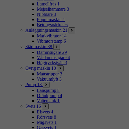
Lamellfräs
1
Mejselhammare
3
Nibblare
3
Popnitmaskin
1
Betongspårfräs
6
Anläggningsmaskin
21
Markvibrator
14
Vibratorstamp
6
Städmaskin
38
Dammsugare
29
Våtdammsugare
4
Högtryckstvätt
3
Övrig maskin
18
Mattstripper
3
Vakuumlyft
3
Pump
18
Länspump
8
Dränkpump
4
Vattentank
1
Svets
16
Elsvets
4
Rörsvets
8
Migsvets
1
Gassvets
1