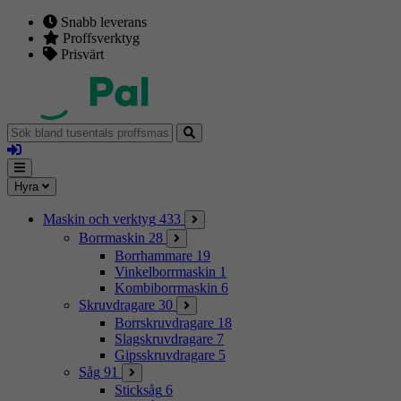
Snabb leverans
Proffsverktyg
Prisvärt
Sök
bland
Logga
tusentals
in
proffsmaskiner
Mina
Meny
Hyra
sidor
Maskin och verktyg
433
Borrmaskin
28
Borrhammare
19
Vinkelborrmaskin
1
Kombiborrmaskin
6
Skruvdragare
30
Borrskruvdragare
18
Slagskruvdragare
7
Gipsskruvdragare
5
Såg
91
Sticksåg
6