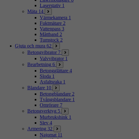
Laserstativ
1
Mäta
14
Värmekamera
1
Fuktmätare
2
Vattenpass
3
Måttband
2
Tumstock
2
Gjuta och mura
62
Betongvibrator
7
Valvvibrator
1
Bearbetning
6
Betongglättare
4
Sloda
1
Asfaltsraka
1
Blandare
10
Betongblandare
2
Tvångsblandare
1
Omrörare
7
Betongverktyg
5
Murbrukshink
1
Slev
4
Armering
32
Najomat
11