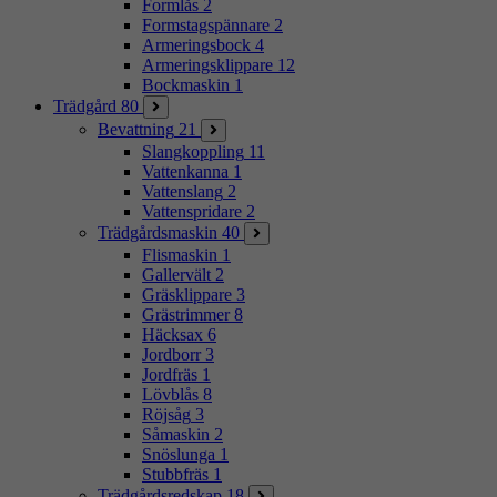
Formlås
2
Formstagspännare
2
Armeringsbock
4
Armeringsklippare
12
Bockmaskin
1
Trädgård
80
Bevattning
21
Slangkoppling
11
Vattenkanna
1
Vattenslang
2
Vattenspridare
2
Trädgårdsmaskin
40
Flismaskin
1
Gallervält
2
Gräsklippare
3
Grästrimmer
8
Häcksax
6
Jordborr
3
Jordfräs
1
Lövblås
8
Röjsåg
3
Såmaskin
2
Snöslunga
1
Stubbfräs
1
Trädgårdsredskap
18