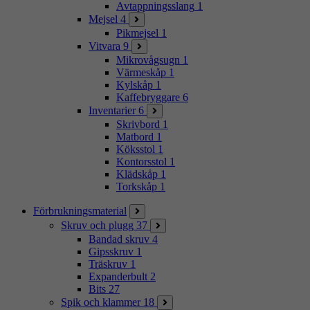
Avtappningsslang
1
Mejsel
4
Pikmejsel
1
Vitvara
9
Mikrovågsugn
1
Värmeskåp
1
Kylskåp
1
Kaffebryggare
6
Inventarier
6
Skrivbord
1
Matbord
1
Köksstol
1
Kontorsstol
1
Klädskåp
1
Torkskåp
1
Förbrukningsmaterial
Skruv och plugg
37
Bandad skruv
4
Gipsskruv
1
Träskruv
1
Expanderbult
2
Bits
27
Spik och klammer
18