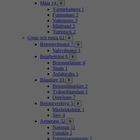
Mäta
14
Värmekamera
1
Fuktmätare
2
Vattenpass
3
Måttband
2
Tumstock
2
Gjuta och mura
62
Betongvibrator
7
Valvvibrator
1
Bearbetning
6
Betongglättare
4
Sloda
1
Asfaltsraka
1
Blandare
10
Betongblandare
2
Tvångsblandare
1
Omrörare
7
Betongverktyg
5
Murbrukshink
1
Slev
4
Armering
32
Najomat
11
Formlås
2
Formstagspännare
2