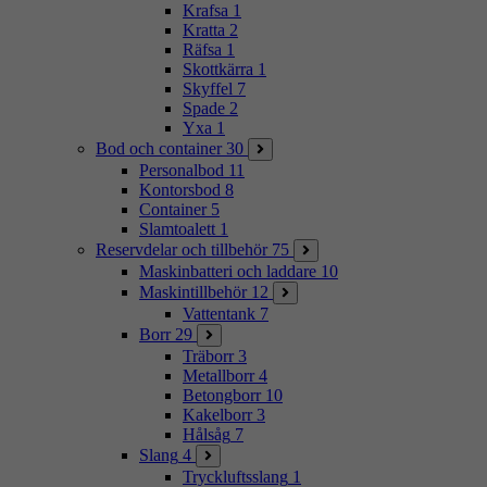
Krafsa
1
Kratta
2
Räfsa
1
Skottkärra
1
Skyffel
7
Spade
2
Yxa
1
Bod och container
30
Personalbod
11
Kontorsbod
8
Container
5
Slamtoalett
1
Reservdelar och tillbehör
75
Maskinbatteri och laddare
10
Maskintillbehör
12
Vattentank
7
Borr
29
Träborr
3
Metallborr
4
Betongborr
10
Kakelborr
3
Hålsåg
7
Slang
4
Tryckluftsslang
1