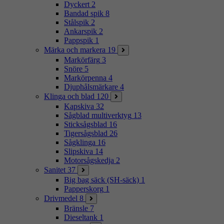
Dyckert
2
Bandad spik
8
Stålspik
2
Ankarspik
2
Pappspik
1
Märka och markera
19
Markörfärg
3
Snöre
5
Markörpenna
4
Djuphålsmärkare
4
Klinga och blad
120
Kapskiva
32
Sågblad multiverktyg
13
Sticksågsblad
16
Tigersågsblad
26
Sågklinga
16
Slipskiva
14
Motorsågskedja
2
Sanitet
37
Big bag säck (SH-säck)
1
Papperskorg
1
Drivmedel
8
Bränsle
7
Dieseltank
1