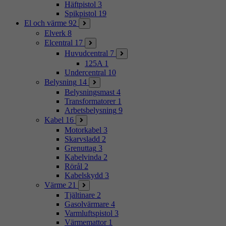
Häftpistol
3
Spikpistol
19
El och värme
92
Elverk
8
Elcentral
17
Huvudcentral
7
125A
1
Undercentral
10
Belysning
14
Belysningsmast
4
Transformatorer
1
Arbetsbelysning
9
Kabel
16
Motorkabel
3
Skarvsladd
2
Grenuttag
3
Kabelvinda
2
Rörål
2
Kabelskydd
3
Värme
21
Tjältinare
2
Gasolvärmare
4
Varmluftspistol
3
Värmemattor
1