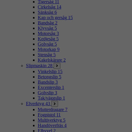
Tigersåg
11
Cirkelsåg
14
Sänksåg
6
Kap och gersåg
15
Bandsåg
2
Klyvsåg
5
Motorsåg
3
Kedjesåg
5
Golvsåg
5
Motorkap
9
Stensåg
5
Kakelskärare
2
Slipmaskin
28
Vinkelslip
15
Betongslip
5
Bandslip
3
Excenterslip
1
Golvslip
3
Tak/väggslip
1
Elverktyg
43
Mutterdragare
7
Fogpistol
11
Multiverktyg
5
Handöverfräs
4
Elhyvel
2