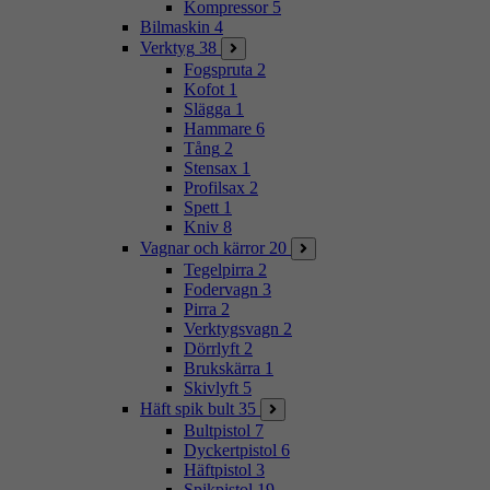
Kompressor
5
Bilmaskin
4
Verktyg
38
Fogspruta
2
Kofot
1
Slägga
1
Hammare
6
Tång
2
Stensax
1
Profilsax
2
Spett
1
Kniv
8
Vagnar och kärror
20
Tegelpirra
2
Fodervagn
3
Pirra
2
Verktygsvagn
2
Dörrlyft
2
Brukskärra
1
Skivlyft
5
Häft spik bult
35
Bultpistol
7
Dyckertpistol
6
Häftpistol
3
Spikpistol
19