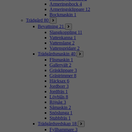
Armeringsbock
4
Armeringsklippare
12
Bockmaskin
1
Trädgård
80
Bevattning
21
Slangkoppling
11
Vattenkanna
1
Vattenslang
2
Vattenspridare
2
Trädgårdsmaskin
40
Flismaskin
1
Gallervält
2
Gräsklippare
3
Grästrimmer
8
Häcksax
6
Jordborr
3
Jordfräs
1
Lövblås
8
Röjsåg
3
Såmaskin
2
Snöslunga
1
Stubbfräs
1
Trädgårdsredskap
18
Fyllhammare
3