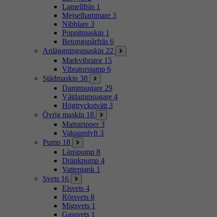
Lamellfräs
1
Mejselhammare
3
Nibblare
3
Popnitmaskin
1
Betongspårfräs
6
Anläggningsmaskin
22
Markvibrator
15
Vibratorstamp
6
Städmaskin
38
Dammsugare
29
Våtdammsugare
4
Högtryckstvätt
3
Övrig maskin
18
Mattstripper
3
Vakuumlyft
3
Pump
18
Länspump
8
Dränkpump
4
Vattentank
1
Svets
16
Elsvets
4
Rörsvets
8
Migsvets
1
Gassvets
1