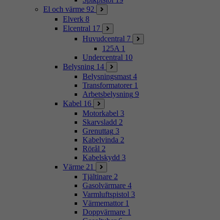
El och värme
92
Elverk
8
Elcentral
17
Huvudcentral
7
125A
1
Undercentral
10
Belysning
14
Belysningsmast
4
Transformatorer
1
Arbetsbelysning
9
Kabel
16
Motorkabel
3
Skarvsladd
2
Grenuttag
3
Kabelvinda
2
Rörål
2
Kabelskydd
3
Värme
21
Tjältinare
2
Gasolvärmare
4
Varmluftspistol
3
Värmemattor
1
Doppvärmare
1