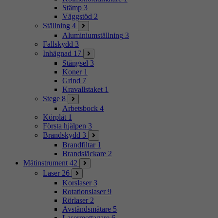
Stämp
3
Väggstöd
2
Ställning
4
Aluminiumställning
3
Fallskydd
3
Inhägnad
17
Stängsel
3
Koner
1
Grind
7
Kravallstaket
1
Stege
8
Arbetsbock
4
Körplåt
1
Första hjälpen
3
Brandskydd
3
Brandfiltar
1
Brandsläckare
2
Mätinstrument
42
Laser
26
Korslaser
3
Rotationslaser
9
Rörlaser
2
Avståndsmätare
5
Lasermottagare
6