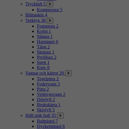
Tryckluft
5
Kompressor
5
Bilmaskin
4
Verktyg
38
Fogspruta
2
Kofot
1
Slägga
1
Hammare
6
Tång
2
Stensax
1
Profilsax
2
Spett
1
Kniv
8
Vagnar och kärror
20
Tegelpirra
2
Fodervagn
3
Pirra
2
Verktygsvagn
2
Dörrlyft
2
Brukskärra
1
Skivlyft
5
Häft spik bult
35
Bultpistol
7
Dyckertpistol
6