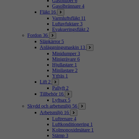
Gasoltuber
6
Gasolbrännare
4
Fläkt
16
Varmluftsfläkt
11
Luftavfuktare
3
Evakueringsfläkt
2
Fordon
36
Släpkärror
5
Anläggningsmaskin
13
Minidumper
3
Minigrävare
6
Hjullastare
1
Minilastare
2
Ytfräs
1
Lift
2
Pallyft
2
Tillbehör
16
Lyftsax
5
Skydd och arbetsmiljö
56
Arbetsmiljö
16
Luftrenare
4
Luftkonditionering
1
Kolmonoxidmätare
1
Stämp
3