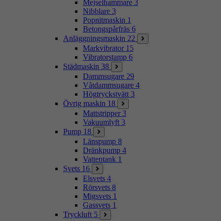
Mejselhammare
3
Nibblare
3
Popnitmaskin
1
Betongspårfräs
6
Anläggningsmaskin
22
Markvibrator
15
Vibratorstamp
6
Städmaskin
38
Dammsugare
29
Våtdammsugare
4
Högtryckstvätt
3
Övrig maskin
18
Mattstripper
3
Vakuumlyft
3
Pump
18
Länspump
8
Dränkpump
4
Vattentank
1
Svets
16
Elsvets
4
Rörsvets
8
Migsvets
1
Gassvets
1
Tryckluft
5