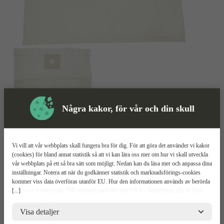
Några kakor, för vår och din skull
Vi vill att vår webbplats skall fungera bra för dig. För att göra det använder vi kakor
Dammsugarpåse
(cookies) för bland annat statistik så att vi kan lära oss mer om hur vi skall utveckla
Mer information
vår webbplats på ett så bra sätt som möjligt. Nedan kan du läsa mer och anpassa dina
inställningar. Notera att när du godkänner statistik och marknadsförings-cookies
Dustcontrol Intelliwaterbag
kommer viss data överföras utanför EU. Hur den informationen används av berörda
[...]
bolag vet vi inte exakt. Till exempel uppfyller inte USA:s lagstiftning alla de krav
gällande hantering av personuppgifter som ställs inom EU, vilket kan innebära vissa
Passar Dustcontrols dammsugare
risker för dina personuppgifter. De berörda bolagen måste lämna över uppgifter till
Visa detaljer
För våtdammsugning
brottsbekämpande myndigheter i USA om de får en sådan begäran. Det kan dock
Utrustad med handtag