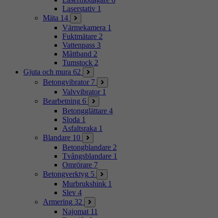
Laserstativ
1
Mäta
14
Värmekamera
1
Fuktmätare
2
Vattenpass
3
Måttband
2
Tumstock
2
Gjuta och mura
62
Betongvibrator
7
Valvvibrator
1
Bearbetning
6
Betongglättare
4
Sloda
1
Asfaltsraka
1
Blandare
10
Betongblandare
2
Tvångsblandare
1
Omrörare
7
Betongverktyg
5
Murbrukshink
1
Slev
4
Armering
32
Najomat
11