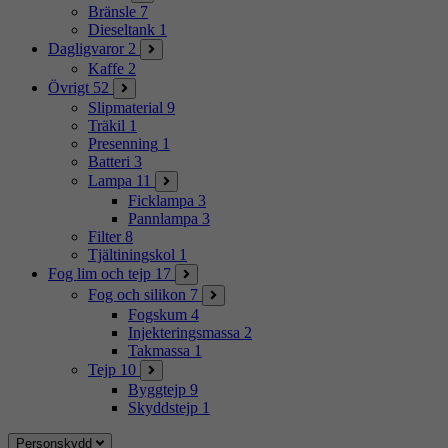
Bränsle
7
Dieseltank
1
Dagligvaror
2
Kaffe
2
Övrigt
52
Slipmaterial
9
Träkil
1
Presenning
1
Batteri
3
Lampa
11
Ficklampa
3
Pannlampa
3
Filter
8
Tjältiningskol
1
Fog lim och tejp
17
Fog och silikon
7
Fogskum
4
Injekteringsmassa
2
Takmassa
1
Tejp
10
Byggtejp
9
Skyddstejp
1
Personskydd