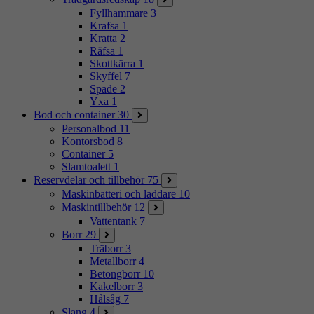
Fyllhammare
3
Krafsa
1
Kratta
2
Räfsa
1
Skottkärra
1
Skyffel
7
Spade
2
Yxa
1
Bod och container
30
Personalbod
11
Kontorsbod
8
Container
5
Slamtoalett
1
Reservdelar och tillbehör
75
Maskinbatteri och laddare
10
Maskintillbehör
12
Vattentank
7
Borr
29
Träborr
3
Metallborr
4
Betongborr
10
Kakelborr
3
Hålsåg
7
Slang
4