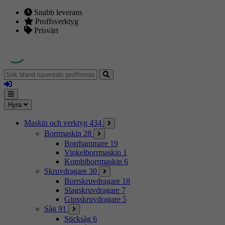
Snabb leverans
Proffsverktyg
Prisvärt
Sök
bland
Logga
tusentals
in
proffsmaskiner
Mina
Meny
Hyra
sidor
Maskin och verktyg
434
Borrmaskin
28
Borrhammare
19
Vinkelborrmaskin
1
Kombiborrmaskin
6
Skruvdragare
30
Borrskruvdragare
18
Slagskruvdragare
7
Gipsskruvdragare
5
Såg
91
Sticksåg
6