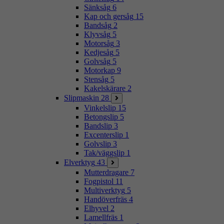
Sänksåg
6
Kap och gersåg
15
Bandsåg
2
Klyvsåg
5
Motorsåg
3
Kedjesåg
5
Golvsåg
5
Motorkap
9
Stensåg
5
Kakelskärare
2
Slipmaskin
28
Vinkelslip
15
Betongslip
5
Bandslip
3
Excenterslip
1
Golvslip
3
Tak/väggslip
1
Elverktyg
43
Mutterdragare
7
Fogpistol
11
Multiverktyg
5
Handöverfräs
4
Elhyvel
2
Lamellfräs
1