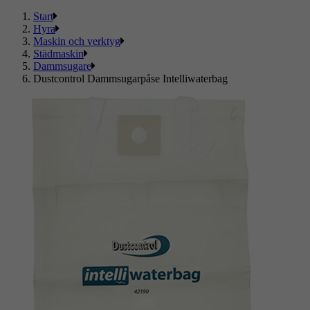
Start
Hyra
Maskin och verktyg
Städmaskin
Dammsugare
Dustcontrol Dammsugarpåse Intelliwaterbag