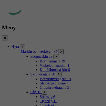
Meny
Stäng
Hyra
Maskin och verktyg
434
Borrmaskin
28
Borrhammare
19
Vinkelborrmaskin
1
Kombiborrmaskin
6
Skruvdragare
30
Borrskruvdragare
18
Slagskruvdragare
7
Gipsskruvdragare
5
Såg
91
Sticksåg
6
Tigersåg
11
Cirkelsåg
14