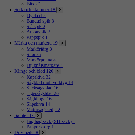
Bits
27
Spik och klammer
18
Dyckert
2
Bandad spik
8
Stålspik
2
Ankarspik
2
Pappspik
1
Märka och markera
19
Markörfärg
3
Snöre
5
Markörpenna
4
Djuphålsmärkare
4
Klinga och blad
120
Kapskiva
32
Sågblad multiverktyg
13
Sticksågsblad
16
Tigersågsblad
26
Sågklinga
16
Slipskiva
14
Motorsågskedja
2
Sanitet
37
Big bag säck (SH-säck)
1
Papperskorg
1
Drivmedel
8