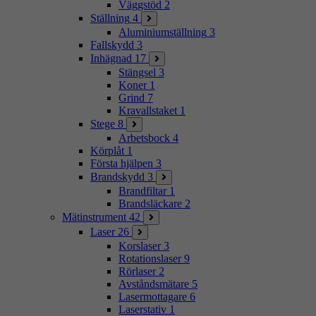
Väggstöd
2
Ställning
4
Aluminiumställning
3
Fallskydd
3
Inhägnad
17
Stängsel
3
Koner
1
Grind
7
Kravallstaket
1
Stege
8
Arbetsbock
4
Körplåt
1
Första hjälpen
3
Brandskydd
3
Brandfiltar
1
Brandsläckare
2
Mätinstrument
42
Laser
26
Korslaser
3
Rotationslaser
9
Rörlaser
2
Avståndsmätare
5
Lasermottagare
6
Laserstativ
1