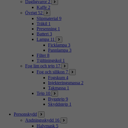
Dagligvaror
2
Kaffe
2
Övrigt
52
Slipmaterial
9
Träkil
1
Presenning
1
Batteri
3
Lampa
11
Ficklampa
3
Pannlampa
3
Filter
8
Tjältiningskol
1
Fog lim och tejp
17
Fog och silikon
7
Fogskum
4
Injekteringsmassa
2
Takmassa
1
Tejp
10
Byggtejp
9
Skyddstejp
1
Personskydd
Andningsskydd
16
Halvmask
5