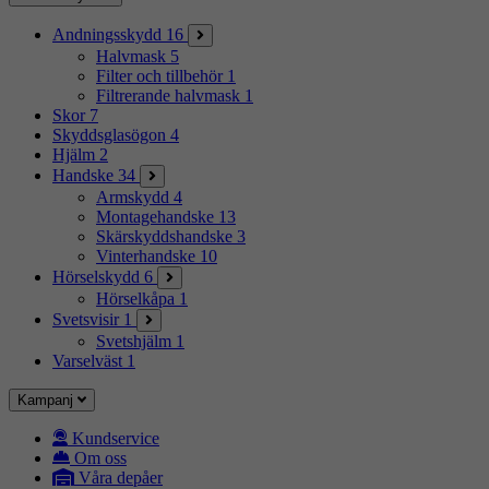
Andningsskydd
16
Halvmask
5
Filter och tillbehör
1
Filtrerande halvmask
1
Skor
7
Skyddsglasögon
4
Hjälm
2
Handske
34
Armskydd
4
Montagehandske
13
Skärskyddshandske
3
Vinterhandske
10
Hörselskydd
6
Hörselkåpa
1
Svetsvisir
1
Svetshjälm
1
Varselväst
1
Kampanj
Kundservice
Om oss
Våra depåer