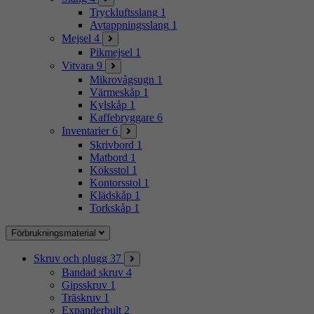
Tryckluftsslang
1
Avtappningsslang
1
Mejsel
4
Pikmejsel
1
Vitvara
9
Mikrovågsugn
1
Värmeskåp
1
Kylskåp
1
Kaffebryggare
6
Inventarier
6
Skrivbord
1
Matbord
1
Köksstol
1
Kontorsstol
1
Klädskåp
1
Torkskåp
1
Förbrukningsmaterial
Skruv och plugg
37
Bandad skruv
4
Gipsskruv
1
Träskruv
1
Expanderbult
2