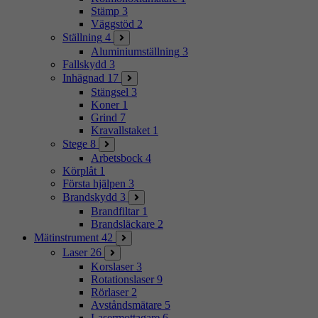
Stämp
3
Väggstöd
2
Ställning
4
Aluminiumställning
3
Fallskydd
3
Inhägnad
17
Stängsel
3
Koner
1
Grind
7
Kravallstaket
1
Stege
8
Arbetsbock
4
Körplåt
1
Första hjälpen
3
Brandskydd
3
Brandfiltar
1
Brandsläckare
2
Mätinstrument
42
Laser
26
Korslaser
3
Rotationslaser
9
Rörlaser
2
Avståndsmätare
5
Lasermottagare
6