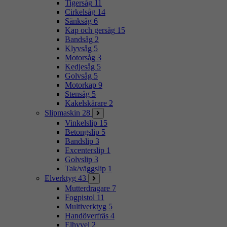
Tigersåg
11
Cirkelsåg
14
Sänksåg
6
Kap och gersåg
15
Bandsåg
2
Klyvsåg
5
Motorsåg
3
Kedjesåg
5
Golvsåg
5
Motorkap
9
Stensåg
5
Kakelskärare
2
Slipmaskin
28
Vinkelslip
15
Betongslip
5
Bandslip
3
Excenterslip
1
Golvslip
3
Tak/väggslip
1
Elverktyg
43
Mutterdragare
7
Fogpistol
11
Multiverktyg
5
Handöverfräs
4
Elhyvel
2