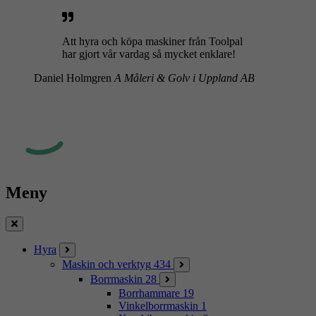
Att hyra och köpa maskiner från Toolpal
har gjort vår vardag så mycket enklare!
Daniel Holmgren
A Måleri & Golv i Uppland AB
Meny
Stäng
Hyra
Maskin och verktyg
434
Borrmaskin
28
Borrhammare
19
Vinkelborrmaskin
1