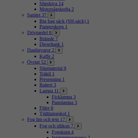
Slipskiva
14
Motorsågskedja
2
Sanitet
37
Big bag säck (SH-säck)
1
Papperskorg
1
Drivmedel
8
Bränsle
7
Dieseltank
1
Dagligvaror
2
Kaffe
2
Övrigt
52
Slipmaterial
9
Träkil
1
Presenning
1
Batteri
3
Lampa
11
Ficklampa
3
Pannlampa
3
Filter
8
Tjältiningskol
1
Fog lim och tejp
17
Fog och silikon
7
Fogskum
4
Injekteringsmassa
2