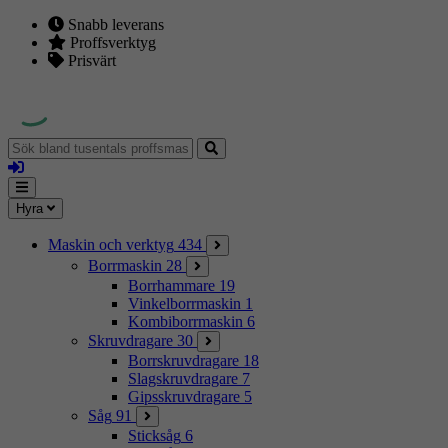
Snabb leverans
Proffsverktyg
Prisvärt
Sök
bland
Logga
tusentals
in
proffsmaskiner
Mina
Meny
Hyra
sidor
Maskin och verktyg
434
Borrmaskin
28
Borrhammare
19
Vinkelborrmaskin
1
Kombiborrmaskin
6
Skruvdragare
30
Borrskruvdragare
18
Slagskruvdragare
7
Gipsskruvdragare
5
Såg
91
Sticksåg
6