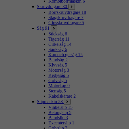
Kombiborrmaskin
6
Skruvdragare
30
Borrskruvdragare
18
Slagskruvdragare
7
Gipsskruvdragare
5
Såg
91
Sticksåg
6
Tigersåg
11
Cirkelsåg
14
Sänksåg
6
Kap och gersåg
15
Bandsåg
2
Klyvsåg
5
Motorsåg
3
Kedjesåg
5
Golvsåg
5
Motorkap
9
Stensåg
5
Kakelskärare
2
Slipmaskin
28
Vinkelslip
15
Betongslip
5
Bandslip
3
Excenterslip
1
Golvslip
3