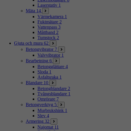
Laserstativ
1
Mäta
14
Värmekamera
1
Fuktmätare
2
Vattenpass
3
Måttband
2
Tumstock
2
Gjuta och mura
62
Betongvibrator
7
Valvvibrator
1
Bearbetning
6
Betongglättare
4
Sloda
1
Asfaltsraka
1
Blandare
10
Betongblandare
2
Tvångsblandare
1
Omrörare
7
Betongverktyg
5
Murbrukshink
1
Slev
4
Armering
32
Najomat
11