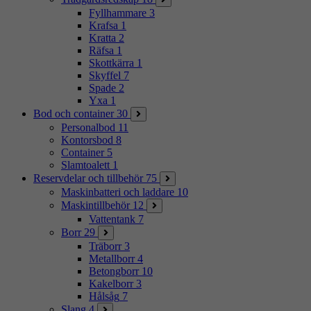
Fyllhammare
3
Krafsa
1
Kratta
2
Räfsa
1
Skottkärra
1
Skyffel
7
Spade
2
Yxa
1
Bod och container
30
Personalbod
11
Kontorsbod
8
Container
5
Slamtoalett
1
Reservdelar och tillbehör
75
Maskinbatteri och laddare
10
Maskintillbehör
12
Vattentank
7
Borr
29
Träborr
3
Metallborr
4
Betongborr
10
Kakelborr
3
Hålsåg
7
Slang
4