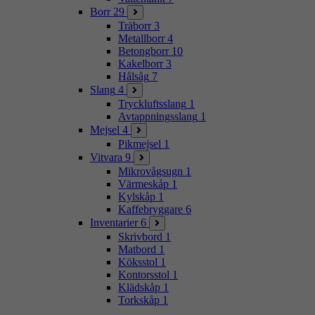
Borr
29
Träborr
3
Metallborr
4
Betongborr
10
Kakelborr
3
Hålsåg
7
Slang
4
Tryckluftsslang
1
Avtappningsslang
1
Mejsel
4
Pikmejsel
1
Vitvara
9
Mikrovågsugn
1
Värmeskåp
1
Kylskåp
1
Kaffebryggare
6
Inventarier
6
Skrivbord
1
Matbord
1
Köksstol
1
Kontorsstol
1
Klädskåp
1
Torkskåp
1