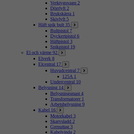
Verktygsvagn
2
Dörrlyft
2
Brukskärra
1
Skivlyft
5
Häft spik bult
35
Bultpistol
7
Dyckertpistol
6
Häftpistol
3
Spikpistol
19
El och värme
92
Elverk
8
Elcentral
17
Huvudcentral
7
125A
1
Undercentral
10
Belysning
14
Belysningsmast
4
Transformatorer
1
Arbetsbelysning
9
Kabel
16
Motorkabel
3
Skarvsladd
2
Grenuttag
3
Kabelvinda
2