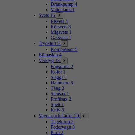
Dränkpump
4
Vattentank
1
Svets
16
Elsvets
4
Rörsvets
8
Migsvets
1
Gassvets
1
Tryckluft
5
Kompressor
5
Bilmaskin
4
Verktyg
38
Fogspruta
2
Kofot
1
Slägga
1
Hammare
6
Tång
2
Stensax
1
Profilsax
2
Spett
1
Kniv
8
Vagnar och kärror
20
Tegelpirra
2
Fodervagn
3
Pirra
2