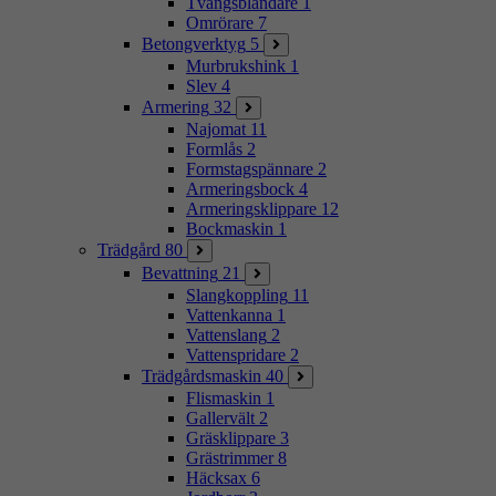
Tvångsblandare
1
Omrörare
7
Betongverktyg
5
Murbrukshink
1
Slev
4
Armering
32
Najomat
11
Formlås
2
Formstagspännare
2
Armeringsbock
4
Armeringsklippare
12
Bockmaskin
1
Trädgård
80
Bevattning
21
Slangkoppling
11
Vattenkanna
1
Vattenslang
2
Vattenspridare
2
Trädgårdsmaskin
40
Flismaskin
1
Gallervält
2
Gräsklippare
3
Grästrimmer
8
Häcksax
6