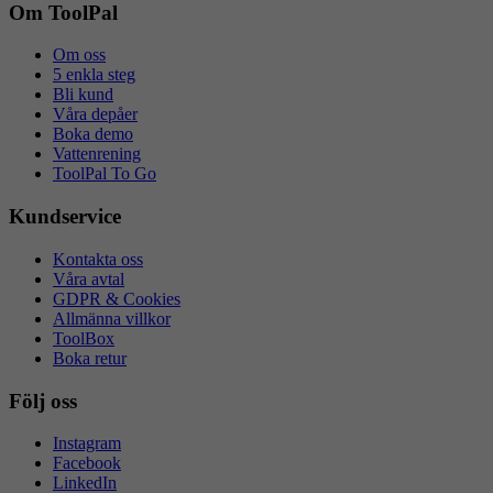
flik
ny
Om ToolPal
flik
Om oss
5 enkla steg
Bli kund
Våra depåer
Boka demo
Vattenrening
ToolPal To Go
Kundservice
Kontakta oss
Våra avtal
GDPR & Cookies
Allmänna villkor
ToolBox
Boka retur
Följ oss
Instagram
Facebook
LinkedIn