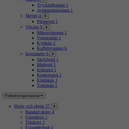
Tryckluftsslang
1
Avtappningsslang
1
Mejsel
4
Pikmejsel
1
Vitvara
9
Mikrovågsugn
1
Värmeskåp
1
Kylskåp
1
Kaffebryggare
6
Inventarier
6
Skrivbord
1
Matbord
1
Köksstol
1
Kontorsstol
1
Klädskåp
1
Torkskåp
1
Förbrukningsmaterial
Skruv och plugg
37
Bandad skruv
4
Gipsskruv
1
Träskruv
1
Expanderbult
2