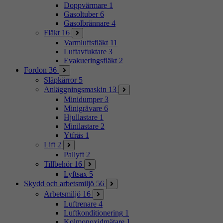
Doppvärmare
1
Gasoltuber
6
Gasolbrännare
4
Fläkt
16
Varmluftsfläkt
11
Luftavfuktare
3
Evakueringsfläkt
2
Fordon
36
Släpkärror
5
Anläggningsmaskin
13
Minidumper
3
Minigrävare
6
Hjullastare
1
Minilastare
2
Ytfräs
1
Lift
2
Pallyft
2
Tillbehör
16
Lyftsax
5
Skydd och arbetsmiljö
56
Arbetsmiljö
16
Luftrenare
4
Luftkonditionering
1
Kolmonoxidmätare
1