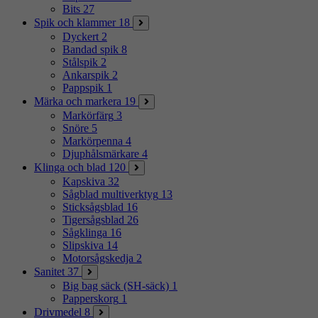
Bits
27
Spik och klammer
18
Dyckert
2
Bandad spik
8
Stålspik
2
Ankarspik
2
Pappspik
1
Märka och markera
19
Markörfärg
3
Snöre
5
Markörpenna
4
Djuphålsmärkare
4
Klinga och blad
120
Kapskiva
32
Sågblad multiverktyg
13
Sticksågsblad
16
Tigersågsblad
26
Sågklinga
16
Slipskiva
14
Motorsågskedja
2
Sanitet
37
Big bag säck (SH-säck)
1
Papperskorg
1
Drivmedel
8