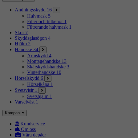
Andningsskydd
16
Halvmask
5
Filter och tillbehör
1
Filtrerande halvmask
1
Skor
7
Skyddsglasögon
4
Hjälm
2
Handske
34
Armskydd
4
Montagehandske
13
Skärskyddshandske
3
Vinterhandske
10
Hörselskydd
6
Hörselkåpa
1
Svetsvisir
1
Svetshjälm
1
Varselväst
1
Kampanj
Kundservice
Om oss
Våra depåer