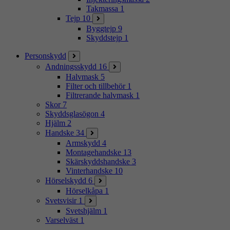
Takmassa
1
Tejp
10
Byggtejp
9
Skyddstejp
1
Personskydd
Andningsskydd
16
Halvmask
5
Filter och tillbehör
1
Filtrerande halvmask
1
Skor
7
Skyddsglasögon
4
Hjälm
2
Handske
34
Armskydd
4
Montagehandske
13
Skärskyddshandske
3
Vinterhandske
10
Hörselskydd
6
Hörselkåpa
1
Svetsvisir
1
Svetshjälm
1
Varselväst
1