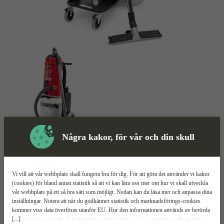
Några kakor, för vår och din skull
Dammsugare
Mer information
Vi vill att vår webbplats skall fungera bra för dig. För att göra det använder vi kakor
Pullman Ermator S13
(cookies) för bland annat statistik så att vi kan lära oss mer om hur vi skall utveckla
vår webbplats på ett så bra sätt som möjligt. Nedan kan du läsa mer och anpassa dina
inställningar. Notera att när du godkänner statistik och marknadsförings-cookies
Relaterade
Mer information
Teknisk spec
Manualer & dokument
kommer viss data överföras utanför EU. Hur den informationen används av berörda
Upp
Produkter
[...]
bolag vet vi inte exakt. Till exempel uppfyller inte USA:s lagstiftning alla de krav