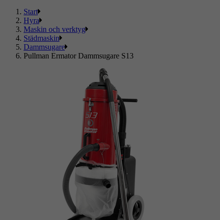
Start
Hyra
Maskin och verktyg
Städmaskin
Dammsugare
Pullman Ermator Dammsugare S13