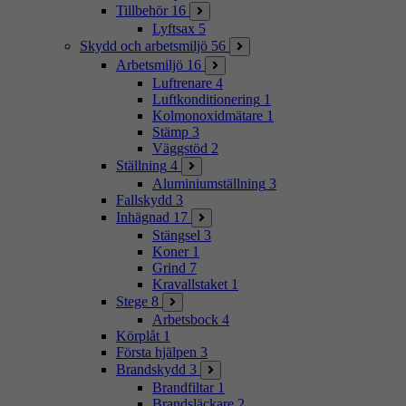
Tillbehör
16
Lyftsax
5
Skydd och arbetsmiljö
56
Arbetsmiljö
16
Luftrenare
4
Luftkonditionering
1
Kolmonoxidmätare
1
Stämp
3
Väggstöd
2
Ställning
4
Aluminiumställning
3
Fallskydd
3
Inhägnad
17
Stängsel
3
Koner
1
Grind
7
Kravallstaket
1
Stege
8
Arbetsbock
4
Körplåt
1
Första hjälpen
3
Brandskydd
3
Brandfiltar
1
Brandsläckare
2