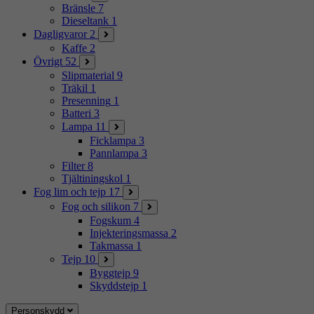
Bränsle
7
Dieseltank
1
Dagligvaror
2
Kaffe
2
Övrigt
52
Slipmaterial
9
Träkil
1
Presenning
1
Batteri
3
Lampa
11
Ficklampa
3
Pannlampa
3
Filter
8
Tjältiningskol
1
Fog lim och tejp
17
Fog och silikon
7
Fogskum
4
Injekteringsmassa
2
Takmassa
1
Tejp
10
Byggtejp
9
Skyddstejp
1
Personskydd