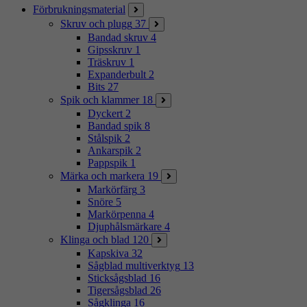
Förbrukningsmaterial
Skruv och plugg
37
Bandad skruv
4
Gipsskruv
1
Träskruv
1
Expanderbult
2
Bits
27
Spik och klammer
18
Dyckert
2
Bandad spik
8
Stålspik
2
Ankarspik
2
Pappspik
1
Märka och markera
19
Markörfärg
3
Snöre
5
Markörpenna
4
Djuphålsmärkare
4
Klinga och blad
120
Kapskiva
32
Sågblad multiverktyg
13
Sticksågsblad
16
Tigersågsblad
26
Sågklinga
16