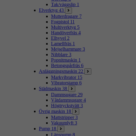
Tak/väggslip
1
Elverktyg
43
Mutterdragare
7
Fogpistol
11
Multiverktyg
5
Handöverfräs
4
Elhyvel
2
Lamellfräs
1
Mejselhammare
3
Nibblare
3
Popnitmaskin
1
Betongspårfräs
6
Anläggningsmaskin
22
Markvibrator
15
Vibratorstamp
6
Städmaskin
38
Dammsugare
29
Våtdammsugare
4
Högtryckstvätt
3
Övrig maskin
18
Mattstripper
3
Vakuumlyft
3
Pump
18
Länspump
8