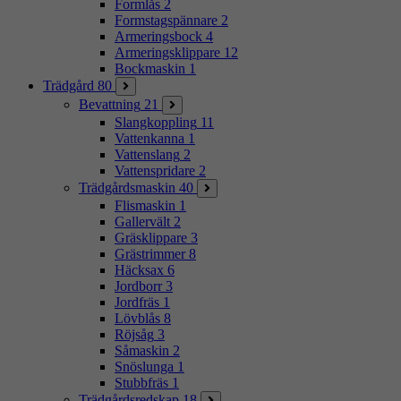
Formlås
2
Formstagspännare
2
Armeringsbock
4
Armeringsklippare
12
Bockmaskin
1
Trädgård
80
Bevattning
21
Slangkoppling
11
Vattenkanna
1
Vattenslang
2
Vattenspridare
2
Trädgårdsmaskin
40
Flismaskin
1
Gallervält
2
Gräsklippare
3
Grästrimmer
8
Häcksax
6
Jordborr
3
Jordfräs
1
Lövblås
8
Röjsåg
3
Såmaskin
2
Snöslunga
1
Stubbfräs
1
Trädgårdsredskap
18