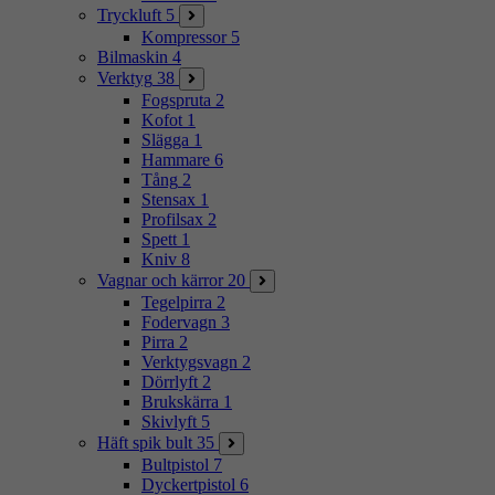
Tryckluft
5
Kompressor
5
Bilmaskin
4
Verktyg
38
Fogspruta
2
Kofot
1
Slägga
1
Hammare
6
Tång
2
Stensax
1
Profilsax
2
Spett
1
Kniv
8
Vagnar och kärror
20
Tegelpirra
2
Fodervagn
3
Pirra
2
Verktygsvagn
2
Dörrlyft
2
Brukskärra
1
Skivlyft
5
Häft spik bult
35
Bultpistol
7
Dyckertpistol
6