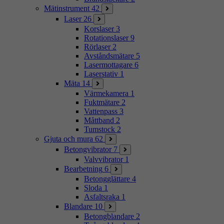
Mätinstrument
42
Laser
26
Korslaser
3
Rotationslaser
9
Rörlaser
2
Avståndsmätare
5
Lasermottagare
6
Laserstativ
1
Mäta
14
Värmekamera
1
Fuktmätare
2
Vattenpass
3
Måttband
2
Tumstock
2
Gjuta och mura
62
Betongvibrator
7
Valvvibrator
1
Bearbetning
6
Betongglättare
4
Sloda
1
Asfaltsraka
1
Blandare
10
Betongblandare
2