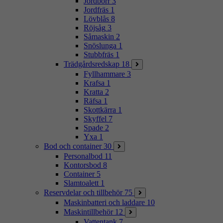
Jordborr
3
Jordfräs
1
Lövblås
8
Röjsåg
3
Såmaskin
2
Snöslunga
1
Stubbfräs
1
Trädgårdsredskap
18
Fyllhammare
3
Krafsa
1
Kratta
2
Räfsa
1
Skottkärra
1
Skyffel
7
Spade
2
Yxa
1
Bod och container
30
Personalbod
11
Kontorsbod
8
Container
5
Slamtoalett
1
Reservdelar och tillbehör
75
Maskinbatteri och laddare
10
Maskintillbehör
12
Vattentank
7