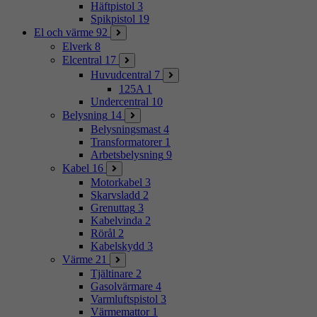
Häftpistol
3
Spikpistol
19
El och värme
92
Elverk
8
Elcentral
17
Huvudcentral
7
125A
1
Undercentral
10
Belysning
14
Belysningsmast
4
Transformatorer
1
Arbetsbelysning
9
Kabel
16
Motorkabel
3
Skarvsladd
2
Grenuttag
3
Kabelvinda
2
Rörål
2
Kabelskydd
3
Värme
21
Tjältinare
2
Gasolvärmare
4
Varmluftspistol
3
Värmemattor
1