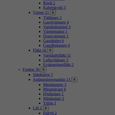
Rörål
2
Kabelskydd
3
Värme
21
Tjältinare
2
Gasolvärmare
4
Varmluftspistol
3
Värmemattor
1
Doppvärmare
1
Gasoltuber
6
Gasolbrännare
4
Fläkt
16
Varmluftsfläkt
11
Luftavfuktare
3
Evakueringsfläkt
2
Fordon
36
Släpkärror
5
Anläggningsmaskin
13
Minidumper
3
Minigrävare
6
Hjullastare
1
Minilastare
2
Ytfräs
1
Lift
2
Pallyft
2