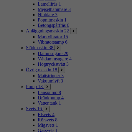
Lamellfräs
1
Mejselhammare
3
Nibblare
3
Popnitmaskin
1
Betongspårfräs
6
Anläggningsmaskin
22
Markvibrator
15
Vibratorstamp
6
Städmaskin
38
Dammsugare
29
Våtdammsugare
4
Högtryckstvätt
3
Övrig maskin
18
Mattstripper
3
Vakuumlyft
3
Pump
18
Länspump
8
Dränkpump
4
Vattentank
1
Svets
16
Elsvets
4
Rörsvets
8
Migsvets
1
Gassvets
1