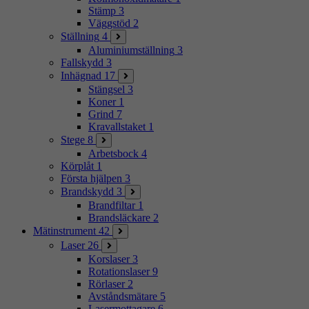
Stämp
3
Väggstöd
2
Ställning
4
Aluminiumställning
3
Fallskydd
3
Inhägnad
17
Stängsel
3
Koner
1
Grind
7
Kravallstaket
1
Stege
8
Arbetsbock
4
Körplåt
1
Första hjälpen
3
Brandskydd
3
Brandfiltar
1
Brandsläckare
2
Mätinstrument
42
Laser
26
Korslaser
3
Rotationslaser
9
Rörlaser
2
Avståndsmätare
5
Lasermottagare
6