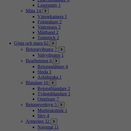
Laserstativ
1
Mäta
14
Värmekamera
1
Fuktmätare
2
Vattenpass
3
Måttband
2
Tumstock
2
Gjuta och mura
62
Betongvibrator
7
Valvvibrator
1
Bearbetning
6
Betongglättare
4
Sloda
1
Asfaltsraka
1
Blandare
10
Betongblandare
2
Tvångsblandare
1
Omrörare
7
Betongverktyg
5
Murbrukshink
1
Slev
4
Armering
32
Najomat
11