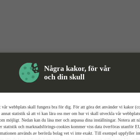
Några kakor, för vår
och din skull
tt vår webbplats skall fungera bra för dig. För att göra det använder vi kakor (c
 annat statistik så att vi kan lära oss mer om hur vi skall utveckla vår webbplats
som möjligt. Nedan kan du läsa mer och anpassa dina inställningar. Notera att n
r statistik och marknadsförings-cookies kommer viss data överföras utanför E
rmationen används av berörda bolag vet vi inte exakt. Till exempel uppfyller i
ing alla de krav gällande hantering av personuppgifter som ställs inom EU, vilk