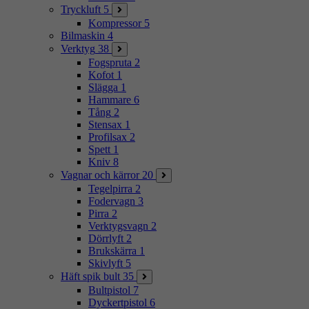
Tryckluft
5
Kompressor
5
Bilmaskin
4
Verktyg
38
Fogspruta
2
Kofot
1
Slägga
1
Hammare
6
Tång
2
Stensax
1
Profilsax
2
Spett
1
Kniv
8
Vagnar och kärror
20
Tegelpirra
2
Fodervagn
3
Pirra
2
Verktygsvagn
2
Dörrlyft
2
Brukskärra
1
Skivlyft
5
Häft spik bult
35
Bultpistol
7
Dyckertpistol
6