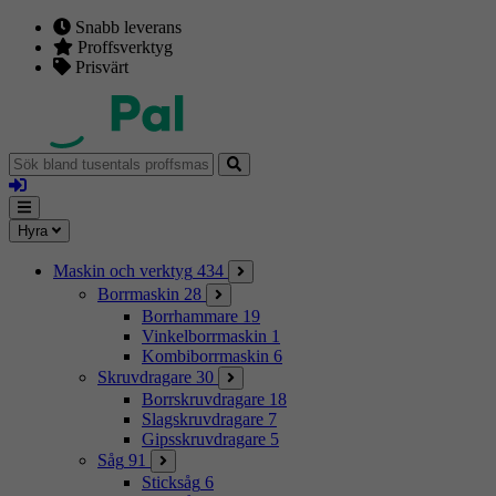
Snabb leverans
Proffsverktyg
Prisvärt
Sök
bland
Logga
tusentals
in
proffsmaskiner
Mina
Meny
Hyra
sidor
Maskin och verktyg
434
Borrmaskin
28
Borrhammare
19
Vinkelborrmaskin
1
Kombiborrmaskin
6
Skruvdragare
30
Borrskruvdragare
18
Slagskruvdragare
7
Gipsskruvdragare
5
Såg
91
Sticksåg
6