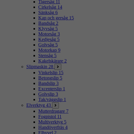
Tigersåg
11
Cirkelsåg
14
Sänksåg
6
Kap och gersåg
15
Bandsåg
2
Klyvsåg
5
Motorsåg
3
Kedjesåg
5
Golvsåg
5
Motorkap
9
Stensåg
5
Kakelskärare
2
Slipmaskin
28
Vinkelslip
15
Betongslip
5
Bandslip
3
Excenterslip
1
Golvslip
3
Tak/väggslip
1
Elverktyg
43
Mutterdragare
7
Fogpistol
11
Multiverktyg
5
Handöverfräs
4
Elhyvel
2