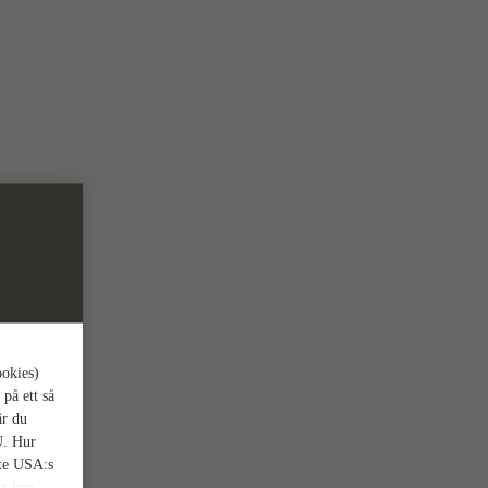
ookies)
 på ett så
är du
U. Hur
nte USA:s
et kan