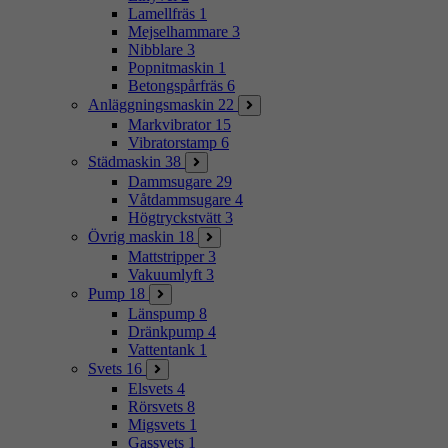
Lamellfräs
1
Mejselhammare
3
Nibblare
3
Popnitmaskin
1
Betongspårfräs
6
Anläggningsmaskin
22
Markvibrator
15
Vibratorstamp
6
Städmaskin
38
Dammsugare
29
Våtdammsugare
4
Högtryckstvätt
3
Övrig maskin
18
Mattstripper
3
Vakuumlyft
3
Pump
18
Länspump
8
Dränkpump
4
Vattentank
1
Svets
16
Elsvets
4
Rörsvets
8
Migsvets
1
Gassvets
1