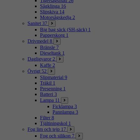
Tigersågsblad
26
Sågklinga
16
Slipskiva
14
Motorsågskedja
2
Sanitet
37
Big bag säck (SH-säck)
1
Papperskorg
1
Drivmedel
8
Bränsle
7
Dieseltank
1
Dagligvaror
2
Kaffe
2
Övrigt
52
Slipmaterial
9
Träkil
1
Presenning
1
Batteri
3
Lampa
11
Ficklampa
3
Pannlampa
3
Filter
8
Tjältiningskol
1
Fog lim och tejp
17
Fog och silikon
7