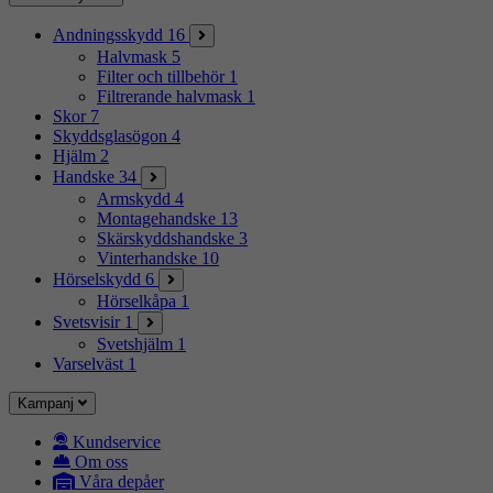
Andningsskydd
16
Halvmask
5
Filter och tillbehör
1
Filtrerande halvmask
1
Skor
7
Skyddsglasögon
4
Hjälm
2
Handske
34
Armskydd
4
Montagehandske
13
Skärskyddshandske
3
Vinterhandske
10
Hörselskydd
6
Hörselkåpa
1
Svetsvisir
1
Svetshjälm
1
Varselväst
1
Kampanj
Kundservice
Om oss
Våra depåer