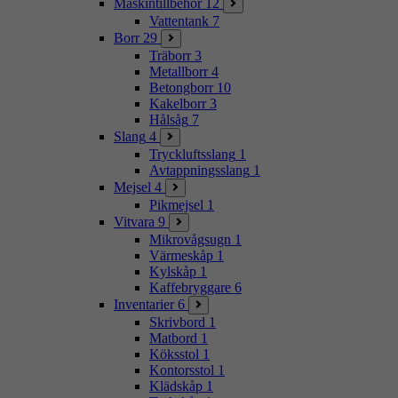
Maskintillbehör
12
Vattentank
7
Borr
29
Träborr
3
Metallborr
4
Betongborr
10
Kakelborr
3
Hålsåg
7
Slang
4
Tryckluftsslang
1
Avtappningsslang
1
Mejsel
4
Pikmejsel
1
Vitvara
9
Mikrovågsugn
1
Värmeskåp
1
Kylskåp
1
Kaffebryggare
6
Inventarier
6
Skrivbord
1
Matbord
1
Köksstol
1
Kontorsstol
1
Klädskåp
1