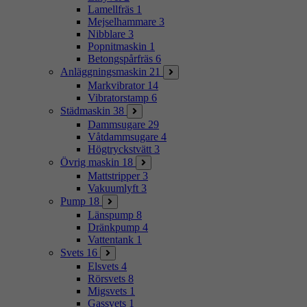
Lamellfräs
1
Mejselhammare
3
Nibblare
3
Popnitmaskin
1
Betongspårfräs
6
Anläggningsmaskin
21
Markvibrator
14
Vibratorstamp
6
Städmaskin
38
Dammsugare
29
Våtdammsugare
4
Högtryckstvätt
3
Övrig maskin
18
Mattstripper
3
Vakuumlyft
3
Pump
18
Länspump
8
Dränkpump
4
Vattentank
1
Svets
16
Elsvets
4
Rörsvets
8
Migsvets
1
Gassvets
1