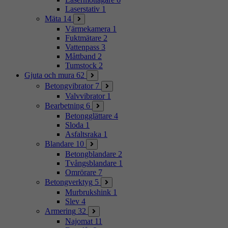
Laserstativ
1
Mäta
14
Värmekamera
1
Fuktmätare
2
Vattenpass
3
Måttband
2
Tumstock
2
Gjuta och mura
62
Betongvibrator
7
Valvvibrator
1
Bearbetning
6
Betongglättare
4
Sloda
1
Asfaltsraka
1
Blandare
10
Betongblandare
2
Tvångsblandare
1
Omrörare
7
Betongverktyg
5
Murbrukshink
1
Slev
4
Armering
32
Najomat
11