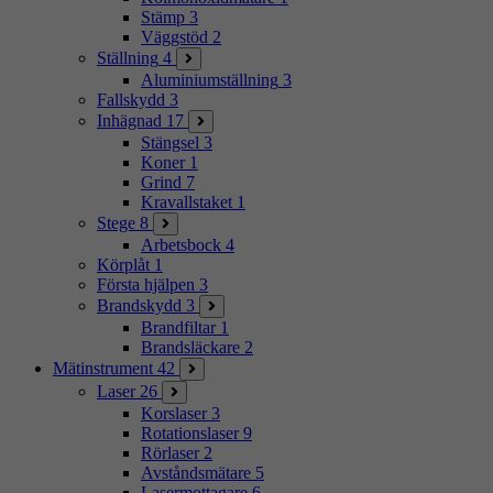
Stämp
3
Väggstöd
2
Ställning
4
Aluminiumställning
3
Fallskydd
3
Inhägnad
17
Stängsel
3
Koner
1
Grind
7
Kravallstaket
1
Stege
8
Arbetsbock
4
Körplåt
1
Första hjälpen
3
Brandskydd
3
Brandfiltar
1
Brandsläckare
2
Mätinstrument
42
Laser
26
Korslaser
3
Rotationslaser
9
Rörlaser
2
Avståndsmätare
5
Lasermottagare
6