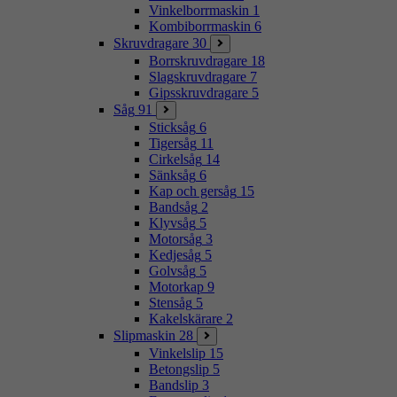
Vinkelborrmaskin
1
Kombiborrmaskin
6
Skruvdragare
30
Borrskruvdragare
18
Slagskruvdragare
7
Gipsskruvdragare
5
Såg
91
Sticksåg
6
Tigersåg
11
Cirkelsåg
14
Sänksåg
6
Kap och gersåg
15
Bandsåg
2
Klyvsåg
5
Motorsåg
3
Kedjesåg
5
Golvsåg
5
Motorkap
9
Stensåg
5
Kakelskärare
2
Slipmaskin
28
Vinkelslip
15
Betongslip
5
Bandslip
3