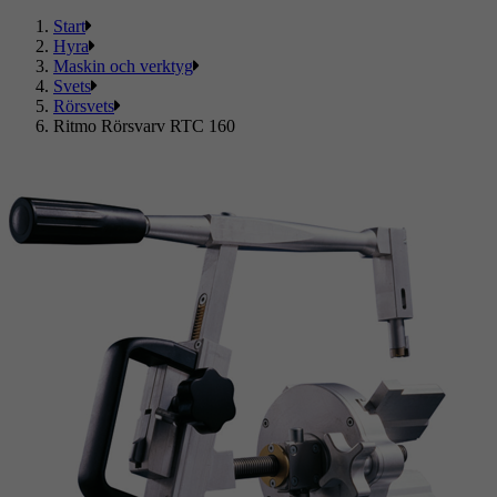
Start
Hyra
Maskin och verktyg
Svets
Rörsvets
Ritmo Rörsvarv RTC 160