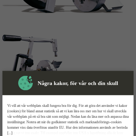
Några kakor, för vår och din skull
Skyddsutrustning
Vi vill att vår webbplats skall fungera bra för dig. För att göra det använder vi kakor
Rörsvarv
Mer information
(cookies) för bland annat statistik så att vi kan lära oss mer om hur vi skall utveckla
vår webbplats på ett så bra sätt som möjligt. Nedan kan du läsa mer och anpassa dina
inställningar. Notera att när du godkänner statistik och marknadsförings-cookies
Ritmo RTC 160
kommer viss data överföras utanför EU. Hur den informationen används av berörda
[...]
bolag vet vi inte exakt. Till exempel uppfyller inte USA:s lagstiftning alla de krav