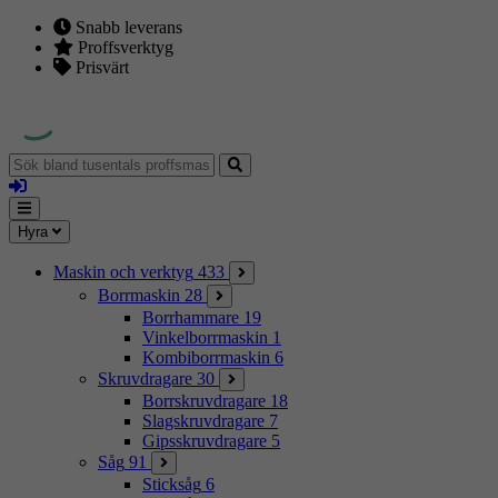
Snabb leverans
Proffsverktyg
Prisvärt
Sök
bland
Logga
tusentals
in
proffsmaskiner
Mina
Meny
Hyra
sidor
Maskin och verktyg
433
Borrmaskin
28
Borrhammare
19
Vinkelborrmaskin
1
Kombiborrmaskin
6
Skruvdragare
30
Borrskruvdragare
18
Slagskruvdragare
7
Gipsskruvdragare
5
Såg
91
Sticksåg
6