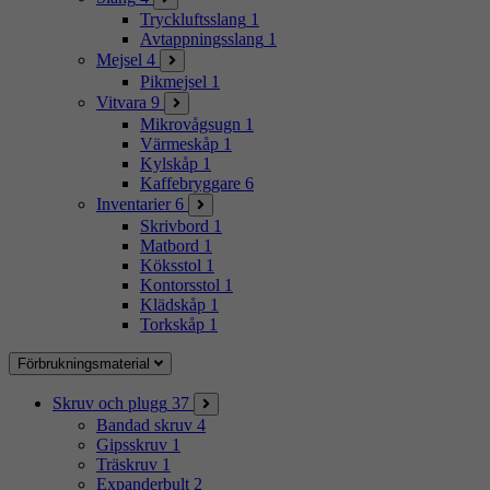
Tryckluftsslang
1
Avtappningsslang
1
Mejsel
4
Pikmejsel
1
Vitvara
9
Mikrovågsugn
1
Värmeskåp
1
Kylskåp
1
Kaffebryggare
6
Inventarier
6
Skrivbord
1
Matbord
1
Köksstol
1
Kontorsstol
1
Klädskåp
1
Torkskåp
1
Förbrukningsmaterial
Skruv och plugg
37
Bandad skruv
4
Gipsskruv
1
Träskruv
1
Expanderbult
2