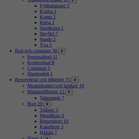
Fyllhammare
3
Krafsa
1
Kratta
2
Räfsa
1
Skottkärra
1
Skyffel
7
Spade
2
Yxa
1
Bod och container
30
Personalbod
11
Kontorsbod
8
Container
5
Slamtoalett
1
Reservdelar och tillbehör
75
Maskinbatteri och laddare
10
Maskintillbehör
12
Vattentank
7
Borr
29
Träborr
3
Metallborr
4
Betongborr
10
Kakelborr
3
Hålsåg
7
Slang
4