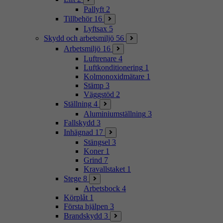
Pallyft
2
Tillbehör
16
Lyftsax
5
Skydd och arbetsmiljö
56
Arbetsmiljö
16
Luftrenare
4
Luftkonditionering
1
Kolmonoxidmätare
1
Stämp
3
Väggstöd
2
Ställning
4
Aluminiumställning
3
Fallskydd
3
Inhägnad
17
Stängsel
3
Koner
1
Grind
7
Kravallstaket
1
Stege
8
Arbetsbock
4
Körplåt
1
Första hjälpen
3
Brandskydd
3