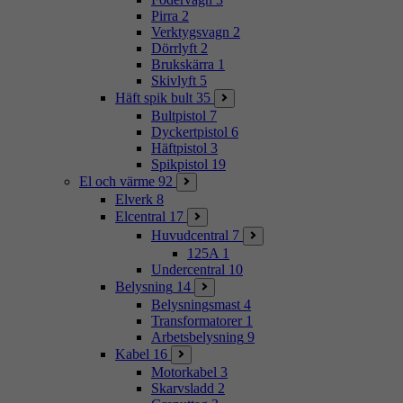
Pirra
2
Verktygsvagn
2
Dörrlyft
2
Brukskärra
1
Skivlyft
5
Häft spik bult
35
Bultpistol
7
Dyckertpistol
6
Häftpistol
3
Spikpistol
19
El och värme
92
Elverk
8
Elcentral
17
Huvudcentral
7
125A
1
Undercentral
10
Belysning
14
Belysningsmast
4
Transformatorer
1
Arbetsbelysning
9
Kabel
16
Motorkabel
3
Skarvsladd
2