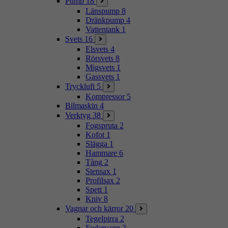
Pump
18
Länspump
8
Dränkpump
4
Vattentank
1
Svets
16
Elsvets
4
Rörsvets
8
Migsvets
1
Gassvets
1
Tryckluft
5
Kompressor
5
Bilmaskin
4
Verktyg
38
Fogspruta
2
Kofot
1
Slägga
1
Hammare
6
Tång
2
Stensax
1
Profilsax
2
Spett
1
Kniv
8
Vagnar och kärror
20
Tegelpirra
2
Fodervagn
3