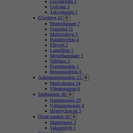
Excenterslip
1
Golvslip
3
Tak/väggslip
1
Elverktyg
43
Mutterdragare
7
Fogpistol
11
Multiverktyg
5
Handöverfräs
4
Elhyvel
2
Lamellfräs
1
Mejselhammare
3
Nibblare
3
Popnitmaskin
1
Betongspårfräs
6
Anläggningsmaskin
21
Markvibrator
14
Vibratorstamp
6
Städmaskin
38
Dammsugare
29
Våtdammsugare
4
Högtryckstvätt
3
Övrig maskin
18
Mattstripper
3
Vakuumlyft
3