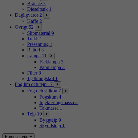
Bränsle
7
Dieseltank
1
Dagligvaror
2
Kaffe
2
Övrigt
52
Slipmaterial
9
Träkil
1
Presenning
1
Batteri
3
Lampa
11
Ficklampa
3
Pannlampa
3
Filter
8
Tjältiningskol
1
Fog lim och tejp
17
Fog och silikon
7
Fogskum
4
Injekteringsmassa
2
Takmassa
1
Tejp
10
Byggtejp
9
Skyddstejp
1
Personskydd