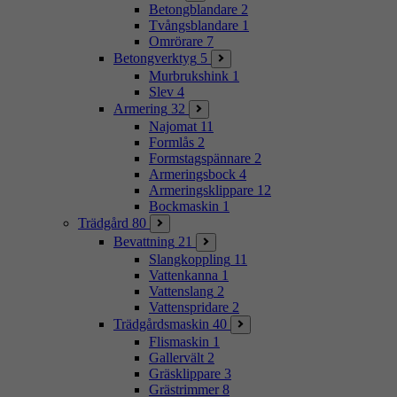
Betongblandare
2
Tvångsblandare
1
Omrörare
7
Betongverktyg
5
Murbrukshink
1
Slev
4
Armering
32
Najomat
11
Formlås
2
Formstagspännare
2
Armeringsbock
4
Armeringsklippare
12
Bockmaskin
1
Trädgård
80
Bevattning
21
Slangkoppling
11
Vattenkanna
1
Vattenslang
2
Vattenspridare
2
Trädgårdsmaskin
40
Flismaskin
1
Gallervält
2
Gräsklippare
3
Grästrimmer
8