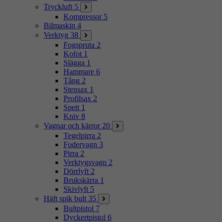
Tryckluft
5
Kompressor
5
Bilmaskin
4
Verktyg
38
Fogspruta
2
Kofot
1
Slägga
1
Hammare
6
Tång
2
Stensax
1
Profilsax
2
Spett
1
Kniv
8
Vagnar och kärror
20
Tegelpirra
2
Fodervagn
3
Pirra
2
Verktygsvagn
2
Dörrlyft
2
Brukskärra
1
Skivlyft
5
Häft spik bult
35
Bultpistol
7
Dyckertpistol
6