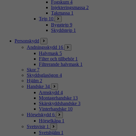
Fogskum
4
Injekteringsmassa
2
Takmassa
1
Tejp
10
Byggtejp
9
Skyddstejp
1
Personskydd
Andningsskydd
16
Halvmask
5
Filter och tillbehör
1
Filtrerande halvmask
1
Skor
7
Skyddsglasögon
4
Hjälm
2
Handske
34
Armskydd
4
Montagehandske
13
Skärskyddshandske
3
Vinterhandske
10
Hörselskydd
6
Hörselkåpa
1
Svetsvisir
1
Svetshjälm
1