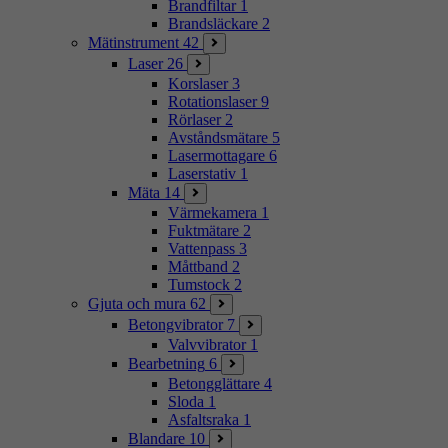
Brandfiltar
1
Brandsläckare
2
Mätinstrument
42
Laser
26
Korslaser
3
Rotationslaser
9
Rörlaser
2
Avståndsmätare
5
Lasermottagare
6
Laserstativ
1
Mäta
14
Värmekamera
1
Fuktmätare
2
Vattenpass
3
Måttband
2
Tumstock
2
Gjuta och mura
62
Betongvibrator
7
Valvvibrator
1
Bearbetning
6
Betongglättare
4
Sloda
1
Asfaltsraka
1
Blandare
10