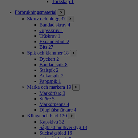
Torkskåp
1
Förbrukningsmaterial
Skruv och plugg
37
Bandad skruv
4
Gipsskruv
1
Träskruv
1
Expanderbult
2
Bits
27
Spik och klammer
18
Dyckert
2
Bandad spik
8
Stålspik
2
Ankarspik
2
Pappspik
1
Märka och markera
19
Markörfärg
3
Snöre
5
Markörpenna
4
Djuphålsmärkare
4
Klinga och blad
120
Kapskiva
32
Sågblad multiverktyg
13
Sticksågsblad
16