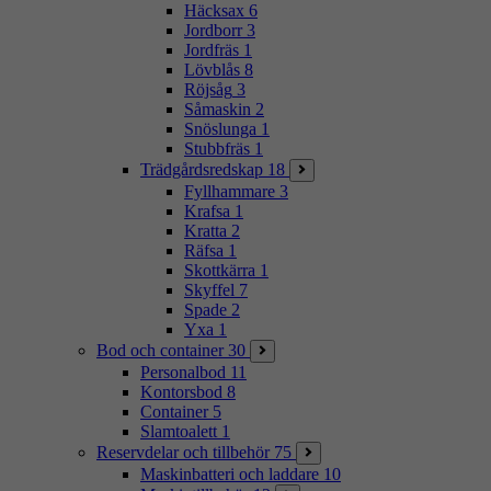
Häcksax
6
Jordborr
3
Jordfräs
1
Lövblås
8
Röjsåg
3
Såmaskin
2
Snöslunga
1
Stubbfräs
1
Trädgårdsredskap
18
Fyllhammare
3
Krafsa
1
Kratta
2
Räfsa
1
Skottkärra
1
Skyffel
7
Spade
2
Yxa
1
Bod och container
30
Personalbod
11
Kontorsbod
8
Container
5
Slamtoalett
1
Reservdelar och tillbehör
75
Maskinbatteri och laddare
10