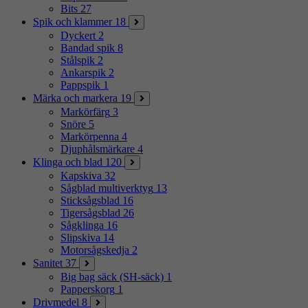
Bits
27
Spik och klammer
18
Dyckert
2
Bandad spik
8
Stålspik
2
Ankarspik
2
Pappspik
1
Märka och markera
19
Markörfärg
3
Snöre
5
Markörpenna
4
Djuphålsmärkare
4
Klinga och blad
120
Kapskiva
32
Sågblad multiverktyg
13
Sticksågsblad
16
Tigersågsblad
26
Sågklinga
16
Slipskiva
14
Motorsågskedja
2
Sanitet
37
Big bag säck (SH-säck)
1
Papperskorg
1
Drivmedel
8