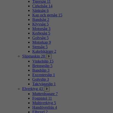
Tigersåg
11
Cirkelsåg
14
Sänksåg
6
Kap och gersåg
15
Bandsåg
2
Klyvsåg
5
Motorsåg
3
Kedjesåg
5
Golvsåg
5
Motorkap
9
Stensåg
5
Kakelskärare
2
Slipmaskin
28
Vinkelslip
15
Betongslip
5
Bandslip
3
Excenterslip
1
Golvslip
3
Tak/väggslip
1
Elverktyg
43
Mutterdragare
7
Fogpistol
11
Multiverktyg
5
Handöverfräs
4
Elhyvel
2