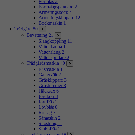
Formlås
2
Formstagspännare
2
Armeringsbock
4
Armeringsklippare
12
Bockmaskin
1
Trädgård
80
Bevattning
21
Slangkoppling
11
Vattenkanna
1
Vattenslang
2
Vattenspridare
2
Trädgårdsmaskin
40
Flismaskin
1
Gallervält
2
Gräsklippare
3
Grästrimmer
8
Häcksax
6
Jordborr
3
Jordfräs
1
Lövblås
8
Röjsåg
3
Såmaskin
2
Snöslunga
1
Stubbfräs
1
Trädgårdsredskap
18