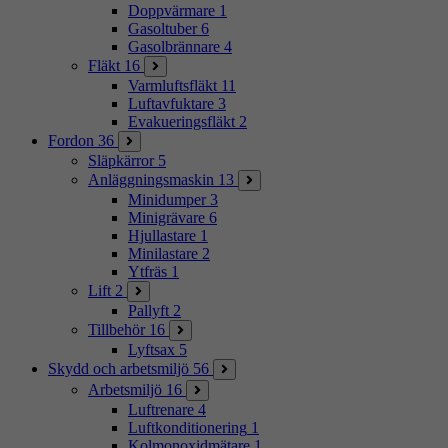
Doppvärmare
1
Gasoltuber
6
Gasolbrännare
4
Fläkt
16
Varmluftsfläkt
11
Luftavfuktare
3
Evakueringsfläkt
2
Fordon
36
Släpkärror
5
Anläggningsmaskin
13
Minidumper
3
Minigrävare
6
Hjullastare
1
Minilastare
2
Ytfräs
1
Lift
2
Pallyft
2
Tillbehör
16
Lyftsax
5
Skydd och arbetsmiljö
56
Arbetsmiljö
16
Luftrenare
4
Luftkonditionering
1
Kolmonoxidmätare
1