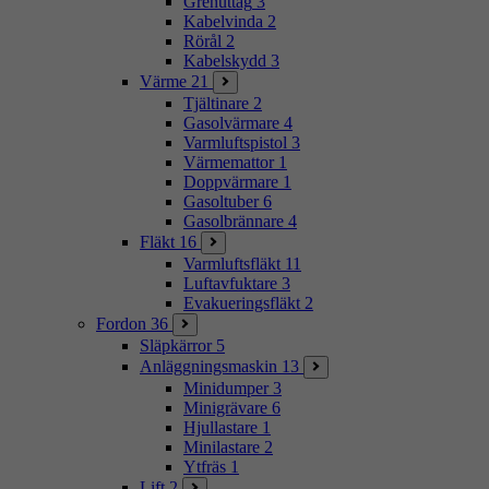
Grenuttag
3
Kabelvinda
2
Rörål
2
Kabelskydd
3
Värme
21
Tjältinare
2
Gasolvärmare
4
Varmluftspistol
3
Värmemattor
1
Doppvärmare
1
Gasoltuber
6
Gasolbrännare
4
Fläkt
16
Varmluftsfläkt
11
Luftavfuktare
3
Evakueringsfläkt
2
Fordon
36
Släpkärror
5
Anläggningsmaskin
13
Minidumper
3
Minigrävare
6
Hjullastare
1
Minilastare
2
Ytfräs
1
Lift
2