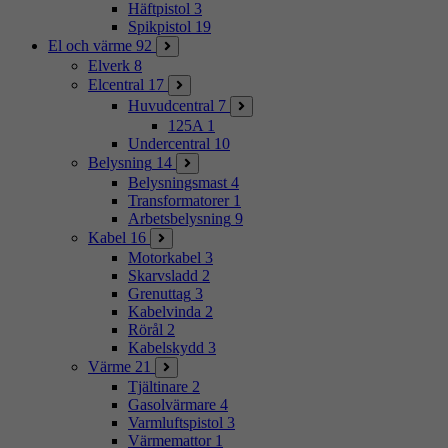
Häftpistol
3
Spikpistol
19
El och värme
92
Elverk
8
Elcentral
17
Huvudcentral
7
125A
1
Undercentral
10
Belysning
14
Belysningsmast
4
Transformatorer
1
Arbetsbelysning
9
Kabel
16
Motorkabel
3
Skarvsladd
2
Grenuttag
3
Kabelvinda
2
Rörål
2
Kabelskydd
3
Värme
21
Tjältinare
2
Gasolvärmare
4
Varmluftspistol
3
Värmemattor
1