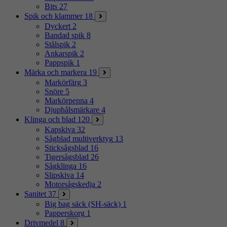
Bits
27
Spik och klammer
18
Dyckert
2
Bandad spik
8
Stålspik
2
Ankarspik
2
Pappspik
1
Märka och markera
19
Markörfärg
3
Snöre
5
Markörpenna
4
Djuphålsmärkare
4
Klinga och blad
120
Kapskiva
32
Sågblad multiverktyg
13
Sticksågsblad
16
Tigersågsblad
26
Sågklinga
16
Slipskiva
14
Motorsågskedja
2
Sanitet
37
Big bag säck (SH-säck)
1
Papperskorg
1
Drivmedel
8