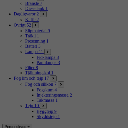
Bränsle
7
Dieseltank
1
Dagligvaror
2
Kaffe
2
Övrigt
52
Slipmaterial
9
Träkil
1
Presenning
1
Batteri
3
Lampa
11
Ficklampa
3
Pannlampa
3
Filter
8
Tjältiningskol
1
Fog lim och tejp
17
Fog och silikon
7
Fogskum
4
Injekteringsmassa
2
Takmassa
1
Tejp
10
Byggtejp
9
Skyddstejp
1
Personskydd