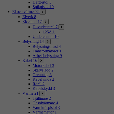
Häftpistol
3
Spikpistol
19
El och värme
92
Elverk
8
Elcentral
17
Huvudcentral
7
125A
1
Undercentral
10
Belysning
14
Belysningsmast
4
Transformatorer
1
Arbetsbelysning
9
Kabel
16
Motorkabel
3
Skarvsladd
2
Grenuttag
3
Kabelvinda
2
Rörål
2
Kabelskydd
3
Värme
21
Tjältinare
2
Gasolvärmare
4
Varmluftspistol
3
Värmemattor
1