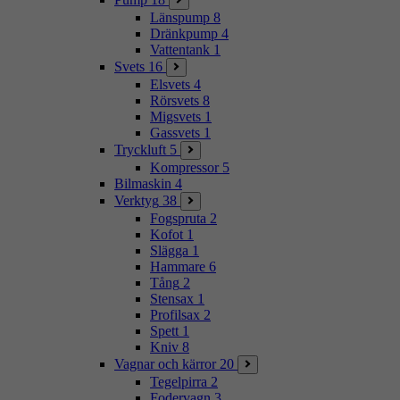
Länspump
8
Dränkpump
4
Vattentank
1
Svets
16
Elsvets
4
Rörsvets
8
Migsvets
1
Gassvets
1
Tryckluft
5
Kompressor
5
Bilmaskin
4
Verktyg
38
Fogspruta
2
Kofot
1
Slägga
1
Hammare
6
Tång
2
Stensax
1
Profilsax
2
Spett
1
Kniv
8
Vagnar och kärror
20
Tegelpirra
2
Fodervagn
3