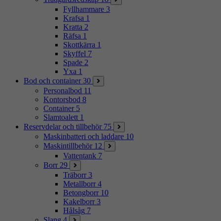
Fyllhammare
3
Krafsa
1
Kratta
2
Räfsa
1
Skottkärra
1
Skyffel
7
Spade
2
Yxa
1
Bod och container
30
Personalbod
11
Kontorsbod
8
Container
5
Slamtoalett
1
Reservdelar och tillbehör
75
Maskinbatteri och laddare
10
Maskintillbehör
12
Vattentank
7
Borr
29
Träborr
3
Metallborr
4
Betongborr
10
Kakelborr
3
Hålsåg
7
Slang
4