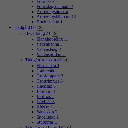
Formlås
2
Formstagspännare
2
Armeringsbock
4
Armeringsklippare
12
Bockmaskin
1
Trädgård
80
Bevattning
21
Slangkoppling
11
Vattenkanna
1
Vattenslang
2
Vattenspridare
2
Trädgårdsmaskin
40
Flismaskin
1
Gallervält
2
Gräsklippare
3
Grästrimmer
8
Häcksax
6
Jordborr
3
Jordfräs
1
Lövblås
8
Röjsåg
3
Såmaskin
2
Snöslunga
1
Stubbfräs
1
Trädgårdsredskap
18