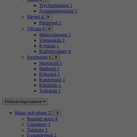
Tryckluftsslang
1
Avtappningsslang
1
Mejsel
4
Pikmejsel
1
Vitvara
9
Mikrovågsugn
1
Värmeskåp
1
Kylskåp
1
Kaffebryggare
6
Inventarier
6
Skrivbord
1
Matbord
1
Köksstol
1
Kontorsstol
1
Klädskåp
1
Torkskåp
1
Förbrukningsmaterial
Skruv och plugg
37
Bandad skruv
4
Gipsskruv
1
Träskruv
1
Expanderbult
2