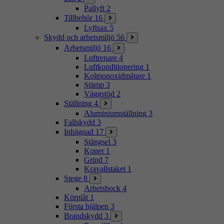
Pallyft
2
Tillbehör
16
Lyftsax
5
Skydd och arbetsmiljö
56
Arbetsmiljö
16
Luftrenare
4
Luftkonditionering
1
Kolmonoxidmätare
1
Stämp
3
Väggstöd
2
Ställning
4
Aluminiumställning
3
Fallskydd
3
Inhägnad
17
Stängsel
3
Koner
1
Grind
7
Kravallstaket
1
Stege
8
Arbetsbock
4
Körplåt
1
Första hjälpen
3
Brandskydd
3