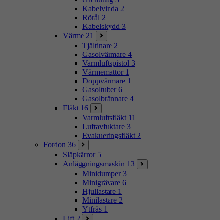
Kabelvinda
2
Rörål
2
Kabelskydd
3
Värme
21
Tjältinare
2
Gasolvärmare
4
Varmluftspistol
3
Värmemattor
1
Doppvärmare
1
Gasoltuber
6
Gasolbrännare
4
Fläkt
16
Varmluftsfläkt
11
Luftavfuktare
3
Evakueringsfläkt
2
Fordon
36
Släpkärror
5
Anläggningsmaskin
13
Minidumper
3
Minigrävare
6
Hjullastare
1
Minilastare
2
Ytfräs
1
Lift
2