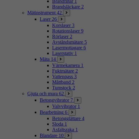
Brandfiltar
1
Brandsläckare
2
Mätinstrument
42
Laser
26
Korslaser
3
Rotationslaser
9
Rörlaser
2
Avståndsmätare
5
Lasermottagare
6
Laserstativ
1
Mäta
14
Värmekamera
1
Fuktmätare
2
Vattenpass
3
Måttband
2
Tumstock
2
Gjuta och mura
62
Betongvibrator
7
Valvvibrator
1
Bearbetning
6
Betongglättare
4
Sloda
1
Asfaltsraka
1
Blandare
10