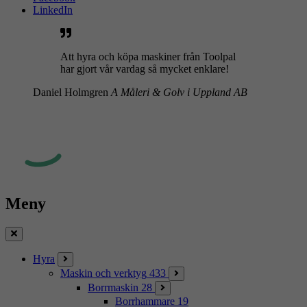
LinkedIn
Att hyra och köpa maskiner från Toolpal
har gjort vår vardag så mycket enklare!
Daniel Holmgren
A Måleri & Golv i Uppland AB
Meny
Stäng
Hyra
Maskin och verktyg
433
Borrmaskin
28
Borrhammare
19