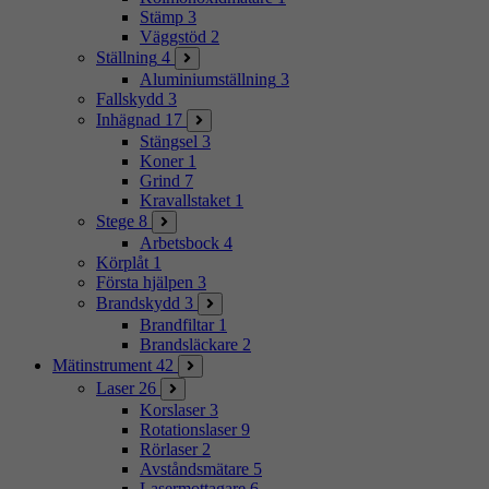
Stämp
3
Väggstöd
2
Ställning
4
Aluminiumställning
3
Fallskydd
3
Inhägnad
17
Stängsel
3
Koner
1
Grind
7
Kravallstaket
1
Stege
8
Arbetsbock
4
Körplåt
1
Första hjälpen
3
Brandskydd
3
Brandfiltar
1
Brandsläckare
2
Mätinstrument
42
Laser
26
Korslaser
3
Rotationslaser
9
Rörlaser
2
Avståndsmätare
5
Lasermottagare
6