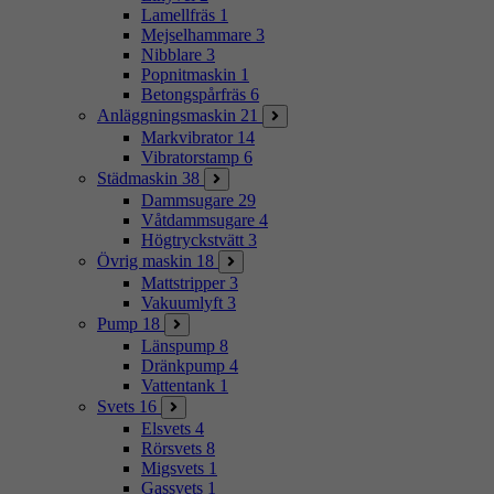
Lamellfräs
1
Mejselhammare
3
Nibblare
3
Popnitmaskin
1
Betongspårfräs
6
Anläggningsmaskin
21
Markvibrator
14
Vibratorstamp
6
Städmaskin
38
Dammsugare
29
Våtdammsugare
4
Högtryckstvätt
3
Övrig maskin
18
Mattstripper
3
Vakuumlyft
3
Pump
18
Länspump
8
Dränkpump
4
Vattentank
1
Svets
16
Elsvets
4
Rörsvets
8
Migsvets
1
Gassvets
1