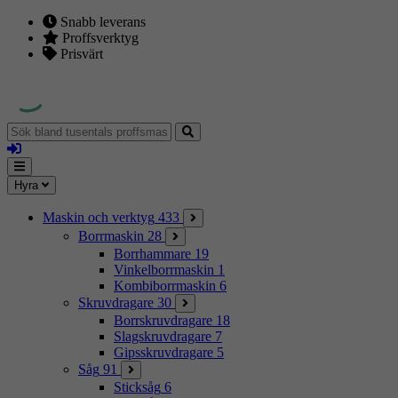
Snabb leverans
Proffsverktyg
Prisvärt
Sök
bland
Logga
tusentals
in
proffsmaskiner
Mina
Meny
Hyra
sidor
Maskin och verktyg
433
Borrmaskin
28
Borrhammare
19
Vinkelborrmaskin
1
Kombiborrmaskin
6
Skruvdragare
30
Borrskruvdragare
18
Slagskruvdragare
7
Gipsskruvdragare
5
Såg
91
Sticksåg
6