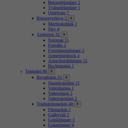
Betongblandare
2
Tvångsblandare
1
Omrörare
7
Betongverktyg
5
Murbrukshink
1
Slev
4
Armering
32
Najomat
11
Formlås
2
Formstagspännare
2
Armeringsbock
4
Armeringsklippare
12
Bockmaskin
1
Trädgård
80
Bevattning
21
Slangkoppling
11
Vattenkanna
1
Vattenslang
2
Vattenspridare
2
Trädgårdsmaskin
40
Flismaskin
1
Gallervält
2
Gräsklippare
3
Grästrimmer
8