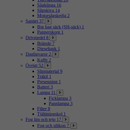
Sågklinga
16
Slipskiva
14
Motorsågskedja
2
Sanitet
37
Big bag säck (SH-säck)
1
Papperskorg
1
Drivmedel
8
Bränsle
7
Dieseltank
1
Dagligvaror
2
Kaffe
2
Övrigt
52
Slipmaterial
9
Träkil
1
Presenning
1
Batteri
3
Lampa
11
Ficklampa
3
Pannlampa
3
Filter
8
Tjältiningskol
1
Fog lim och tejp
17
Fog och silikon
7