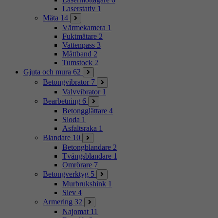
Laserstativ
1
Mäta
14
Värmekamera
1
Fuktmätare
2
Vattenpass
3
Måttband
2
Tumstock
2
Gjuta och mura
62
Betongvibrator
7
Valvvibrator
1
Bearbetning
6
Betongglättare
4
Sloda
1
Asfaltsraka
1
Blandare
10
Betongblandare
2
Tvångsblandare
1
Omrörare
7
Betongverktyg
5
Murbrukshink
1
Slev
4
Armering
32
Najomat
11