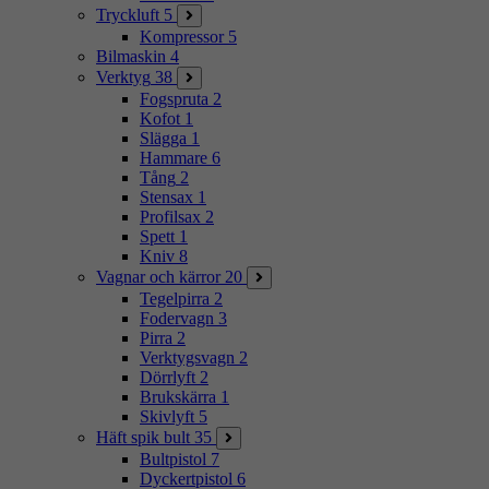
Tryckluft
5
Kompressor
5
Bilmaskin
4
Verktyg
38
Fogspruta
2
Kofot
1
Slägga
1
Hammare
6
Tång
2
Stensax
1
Profilsax
2
Spett
1
Kniv
8
Vagnar och kärror
20
Tegelpirra
2
Fodervagn
3
Pirra
2
Verktygsvagn
2
Dörrlyft
2
Brukskärra
1
Skivlyft
5
Häft spik bult
35
Bultpistol
7
Dyckertpistol
6