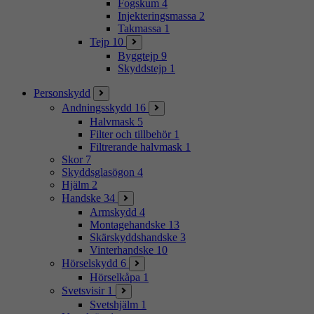
Fogskum
4
Injekteringsmassa
2
Takmassa
1
Tejp
10
Byggtejp
9
Skyddstejp
1
Personskydd
Andningsskydd
16
Halvmask
5
Filter och tillbehör
1
Filtrerande halvmask
1
Skor
7
Skyddsglasögon
4
Hjälm
2
Handske
34
Armskydd
4
Montagehandske
13
Skärskyddshandske
3
Vinterhandske
10
Hörselskydd
6
Hörselkåpa
1
Svetsvisir
1
Svetshjälm
1