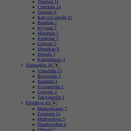
Tigersåg
11
Cirkelsåg
14
Sänksåg
6
Kap och gersåg
15
Bandsåg
2
Klyvsåg
5
Motorsåg
3
Kedjesåg
5
Golvsåg
5
Motorkap
9
Stensåg
5
Kakelskärare
2
Slipmaskin
28
Vinkelslip
15
Betongslip
5
Bandslip
3
Excenterslip
1
Golvslip
3
Tak/väggslip
1
Elverktyg
43
Mutterdragare
7
Fogpistol
11
Multiverktyg
5
Handöverfräs
4
Elhyvel
2