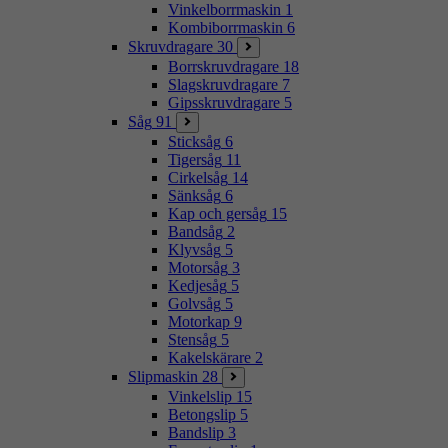
Vinkelborrmaskin
1
Kombiborrmaskin
6
Skruvdragare
30
Borrskruvdragare
18
Slagskruvdragare
7
Gipsskruvdragare
5
Såg
91
Sticksåg
6
Tigersåg
11
Cirkelsåg
14
Sänksåg
6
Kap och gersåg
15
Bandsåg
2
Klyvsåg
5
Motorsåg
3
Kedjesåg
5
Golvsåg
5
Motorkap
9
Stensåg
5
Kakelskärare
2
Slipmaskin
28
Vinkelslip
15
Betongslip
5
Bandslip
3