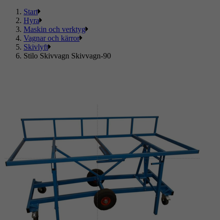
Start
Hyra
Maskin och verktyg
Vagnar och kärror
Skivlyft
Stilo Skivvagn Skivvagn-90