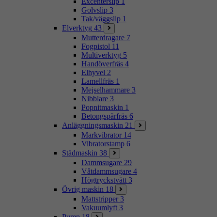
Excenterslip
1
Golvslip
3
Tak/väggslip
1
Elverktyg
43
Mutterdragare
7
Fogpistol
11
Multiverktyg
5
Handöverfräs
4
Elhyvel
2
Lamellfräs
1
Mejselhammare
3
Nibblare
3
Popnitmaskin
1
Betongspårfräs
6
Anläggningsmaskin
21
Markvibrator
14
Vibratorstamp
6
Städmaskin
38
Dammsugare
29
Våtdammsugare
4
Högtryckstvätt
3
Övrig maskin
18
Mattstripper
3
Vakuumlyft
3
Pump
18