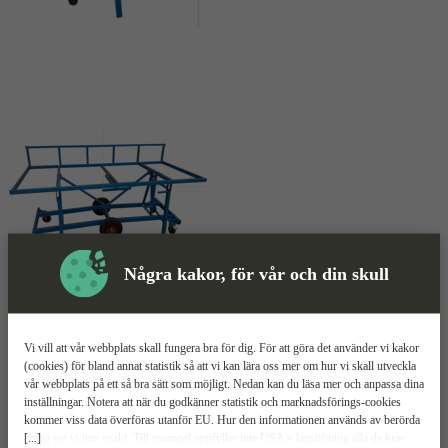
Några kakor, för vår och din skull
Skivvagn
Mer information
Vi vill att vår webbplats skall fungera bra för dig. För att göra det använder vi kakor
Stilo Skivvagn-90
(cookies) för bland annat statistik så att vi kan lära oss mer om hur vi skall utveckla
vår webbplats på ett så bra sätt som möjligt. Nedan kan du läsa mer och anpassa dina
inställningar. Notera att när du godkänner statistik och marknadsförings-cookies
700 kg maxlast
kommer viss data överföras utanför EU. Hur den informationen används av berörda
Fällbart bord
[...]
bolag vet vi inte exakt. Till exempel uppfyller inte USA:s lagstiftning alla de krav
Punkteringsfria hjul