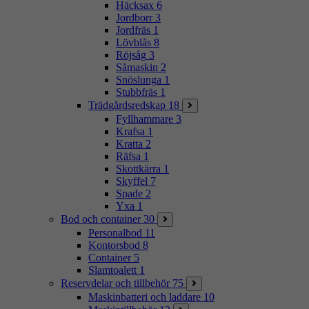
Häcksax
6
Jordborr
3
Jordfräs
1
Lövblås
8
Röjsåg
3
Såmaskin
2
Snöslunga
1
Stubbfräs
1
Trädgårdsredskap
18
Fyllhammare
3
Krafsa
1
Kratta
2
Räfsa
1
Skottkärra
1
Skyffel
7
Spade
2
Yxa
1
Bod och container
30
Personalbod
11
Kontorsbod
8
Container
5
Slamtoalett
1
Reservdelar och tillbehör
75
Maskinbatteri och laddare
10