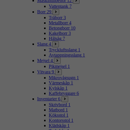
Maskintillbehör
12
Vattentank
7
Borr
29
Träborr
3
Metallborr
4
Betongborr
10
Kakelborr
3
Hålsåg
7
Slang
4
Tryckluftsslang
1
Avtappningsslang
1
Mejsel
4
Pikmejsel
1
Vitvara
9
Mikrovågsugn
1
Värmeskåp
1
Kylskåp
1
Kaffebryggare
6
Inventarier
6
Skrivbord
1
Matbord
1
Köksstol
1
Kontorsstol
1
Klädskåp
1