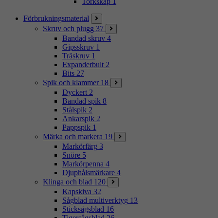
Torkskåp
1
Förbrukningsmaterial
Skruv och plugg
37
Bandad skruv
4
Gipsskruv
1
Träskruv
1
Expanderbult
2
Bits
27
Spik och klammer
18
Dyckert
2
Bandad spik
8
Stålspik
2
Ankarspik
2
Pappspik
1
Märka och markera
19
Markörfärg
3
Snöre
5
Markörpenna
4
Djuphålsmärkare
4
Klinga och blad
120
Kapskiva
32
Sågblad multiverktyg
13
Sticksågsblad
16
Tigersågsblad
26