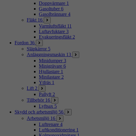
Doppvärmare
1
Gasoltuber
6
Gasolbrännare
4
Fläkt
16
Varmluftsfläkt
11
Luftavfuktare
3
Evakueringsfläkt
2
Fordon
36
Släpkärror
5
Anläggningsmaskin
13
Minidumper
3
Minigrävare
6
Hjullastare
1
Minilastare
2
Ytfräs
1
Lift
2
Pallyft
2
Tillbehör
16
Lyftsax
5
Skydd och arbetsmiljö
56
Arbetsmiljö
16
Luftrenare
4
Luftkonditionering
1
Kolmonoxidmätare
1