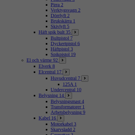
Pirra
2
Verktygsvagn
2
Dörrlyft
2
Brukskärra
1
Skivlyft
5
Häft spik bult
35
Bultpistol
7
Dyckertpistol
6
Häftpistol
3
Spikpistol
19
El och värme
92
Elverk
8
Elcentral
17
Huvudcentral
7
125A
1
Undercentral
10
Belysning
14
Belysningsmast
4
Transformatorer
1
Arbetsbelysning
9
Kabel
16
Motorkabel
3
Skarvsladd
2
Grenuttag
3