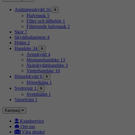
Andningsskydd
16
Halvmask
5
Filter och tillbehör
1
Filtrerande halvmask
1
Skor
7
Skyddsglasögon
4
Hjälm
2
Handske
34
Armskydd
4
Montagehandske
13
Skärskyddshandske
3
Vinterhandske
10
Hörselskydd
6
Hörselkåpa
1
Svetsvisir
1
Svetshjälm
1
Varselväst
1
Kampanj
Kundservice
Om oss
Våra depåer