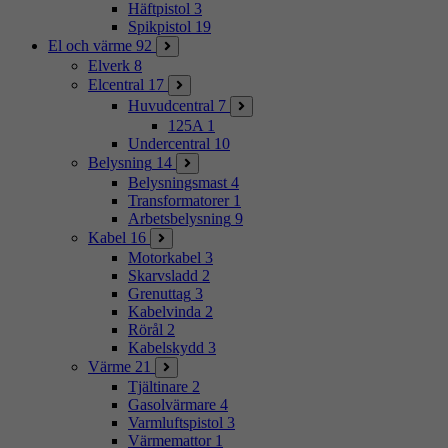
Häftpistol
3
Spikpistol
19
El och värme
92
Elverk
8
Elcentral
17
Huvudcentral
7
125A
1
Undercentral
10
Belysning
14
Belysningsmast
4
Transformatorer
1
Arbetsbelysning
9
Kabel
16
Motorkabel
3
Skarvsladd
2
Grenuttag
3
Kabelvinda
2
Rörål
2
Kabelskydd
3
Värme
21
Tjältinare
2
Gasolvärmare
4
Varmluftspistol
3
Värmemattor
1