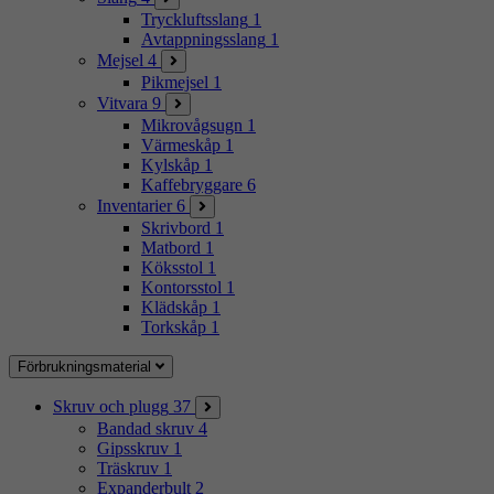
Tryckluftsslang
1
Avtappningsslang
1
Mejsel
4
Pikmejsel
1
Vitvara
9
Mikrovågsugn
1
Värmeskåp
1
Kylskåp
1
Kaffebryggare
6
Inventarier
6
Skrivbord
1
Matbord
1
Köksstol
1
Kontorsstol
1
Klädskåp
1
Torkskåp
1
Förbrukningsmaterial
Skruv och plugg
37
Bandad skruv
4
Gipsskruv
1
Träskruv
1
Expanderbult
2