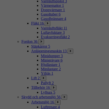
Varmluftspistol
3
Värmemattor
1
Doppvärmare
1
Gasoltuber
6
Gasolbrännare
4
Fläkt
16
Varmluftsfläkt
11
Luftavfuktare
3
Evakueringsfläkt
2
Fordon
36
Släpkärror
5
Anläggningsmaskin
13
Minidumper
3
Minigrävare
6
Hjullastare
1
Minilastare
2
Ytfräs
1
Lift
2
Pallyft
2
Tillbehör
16
Lyftsax
5
Skydd och arbetsmiljö
56
Arbetsmiljö
16
Luftrenare
4