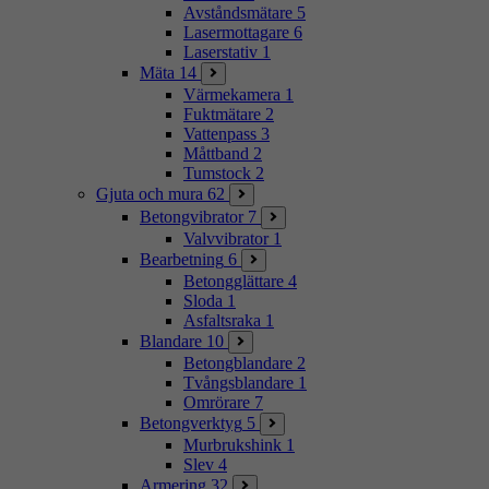
Avståndsmätare
5
Lasermottagare
6
Laserstativ
1
Mäta
14
Värmekamera
1
Fuktmätare
2
Vattenpass
3
Måttband
2
Tumstock
2
Gjuta och mura
62
Betongvibrator
7
Valvvibrator
1
Bearbetning
6
Betongglättare
4
Sloda
1
Asfaltsraka
1
Blandare
10
Betongblandare
2
Tvångsblandare
1
Omrörare
7
Betongverktyg
5
Murbrukshink
1
Slev
4
Armering
32