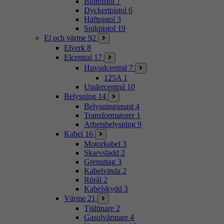
Bultpistol
7
Dyckertpistol
6
Häftpistol
3
Spikpistol
19
El och värme
92
Elverk
8
Elcentral
17
Huvudcentral
7
125A
1
Undercentral
10
Belysning
14
Belysningsmast
4
Transformatorer
1
Arbetsbelysning
9
Kabel
16
Motorkabel
3
Skarvsladd
2
Grenuttag
3
Kabelvinda
2
Rörål
2
Kabelskydd
3
Värme
21
Tjältinare
2
Gasolvärmare
4