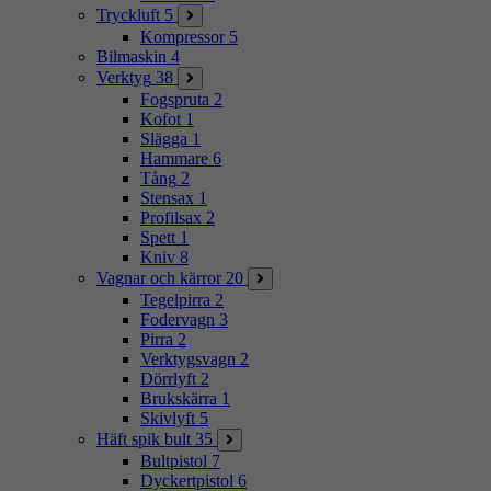
Tryckluft
5
Kompressor
5
Bilmaskin
4
Verktyg
38
Fogspruta
2
Kofot
1
Slägga
1
Hammare
6
Tång
2
Stensax
1
Profilsax
2
Spett
1
Kniv
8
Vagnar och kärror
20
Tegelpirra
2
Fodervagn
3
Pirra
2
Verktygsvagn
2
Dörrlyft
2
Brukskärra
1
Skivlyft
5
Häft spik bult
35
Bultpistol
7
Dyckertpistol
6