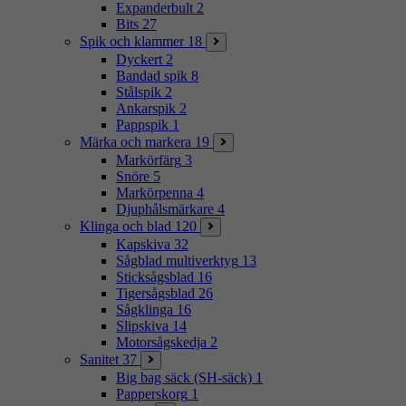
Expanderbult
2
Bits
27
Spik och klammer
18
Dyckert
2
Bandad spik
8
Stålspik
2
Ankarspik
2
Pappspik
1
Märka och markera
19
Markörfärg
3
Snöre
5
Markörpenna
4
Djuphålsmärkare
4
Klinga och blad
120
Kapskiva
32
Sågblad multiverktyg
13
Sticksågsblad
16
Tigersågsblad
26
Sågklinga
16
Slipskiva
14
Motorsågskedja
2
Sanitet
37
Big bag säck (SH-säck)
1
Papperskorg
1