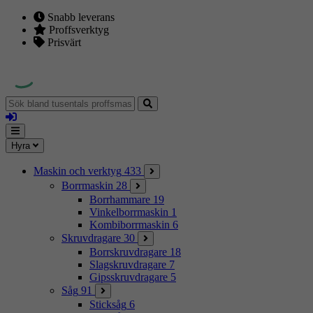
Snabb leverans
Proffsverktyg
Prisvärt
Sök
bland
Logga
tusentals
in
proffsmaskiner
Mina
Meny
Hyra
sidor
Maskin och verktyg
433
Borrmaskin
28
Borrhammare
19
Vinkelborrmaskin
1
Kombiborrmaskin
6
Skruvdragare
30
Borrskruvdragare
18
Slagskruvdragare
7
Gipsskruvdragare
5
Såg
91
Sticksåg
6