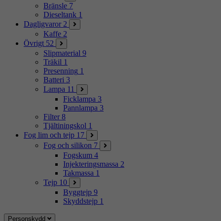
Bränsle
7
Dieseltank
1
Dagligvaror
2
Kaffe
2
Övrigt
52
Slipmaterial
9
Träkil
1
Presenning
1
Batteri
3
Lampa
11
Ficklampa
3
Pannlampa
3
Filter
8
Tjältiningskol
1
Fog lim och tejp
17
Fog och silikon
7
Fogskum
4
Injekteringsmassa
2
Takmassa
1
Tejp
10
Byggtejp
9
Skyddstejp
1
Personskydd