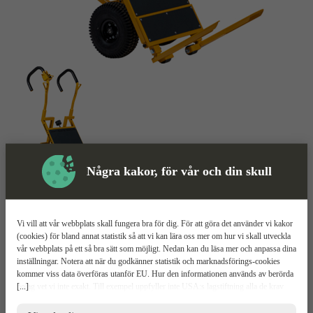
Några kakor, för vår och din skull
Tegelkärra
Mer information
Vi vill att vår webbplats skall fungera bra för dig. För att göra det använder vi kakor
(cookies) för bland annat statistik så att vi kan lära oss mer om hur vi skall utveckla
Baron SmartMover
vår webbplats på ett så bra sätt som möjligt. Nedan kan du läsa mer och anpassa dina
inställningar. Notera att när du godkänner statistik och marknadsförings-cookies
kommer viss data överföras utanför EU. Hur den informationen används av berörda
Batteridriven för enkel förflyttning
[...]
bolag vet vi inte exakt. Till exempel uppfyller inte USA:s lagstiftning alla de krav
Maxlast 280 kg
gällande hantering av personuppgifter som ställs inom EU, vilket kan innebära vissa
Klarar 20% lutning
risker för dina personuppgifter. De berörda bolagen måste lämna över uppgifter till