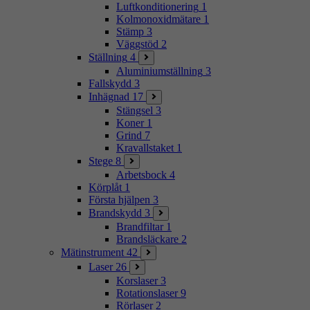
Luftkonditionering
1
Kolmonoxidmätare
1
Stämp
3
Väggstöd
2
Ställning
4
Aluminiumställning
3
Fallskydd
3
Inhägnad
17
Stängsel
3
Koner
1
Grind
7
Kravallstaket
1
Stege
8
Arbetsbock
4
Körplåt
1
Första hjälpen
3
Brandskydd
3
Brandfiltar
1
Brandsläckare
2
Mätinstrument
42
Laser
26
Korslaser
3
Rotationslaser
9
Rörlaser
2