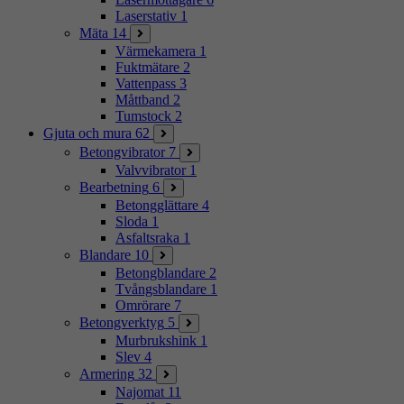
Laserstativ
1
Mäta
14
Värmekamera
1
Fuktmätare
2
Vattenpass
3
Måttband
2
Tumstock
2
Gjuta och mura
62
Betongvibrator
7
Valvvibrator
1
Bearbetning
6
Betongglättare
4
Sloda
1
Asfaltsraka
1
Blandare
10
Betongblandare
2
Tvångsblandare
1
Omrörare
7
Betongverktyg
5
Murbrukshink
1
Slev
4
Armering
32
Najomat
11