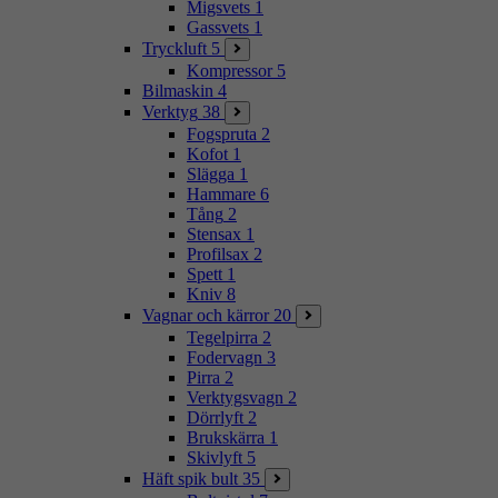
Migsvets
1
Gassvets
1
Tryckluft
5
Kompressor
5
Bilmaskin
4
Verktyg
38
Fogspruta
2
Kofot
1
Slägga
1
Hammare
6
Tång
2
Stensax
1
Profilsax
2
Spett
1
Kniv
8
Vagnar och kärror
20
Tegelpirra
2
Fodervagn
3
Pirra
2
Verktygsvagn
2
Dörrlyft
2
Brukskärra
1
Skivlyft
5
Häft spik bult
35