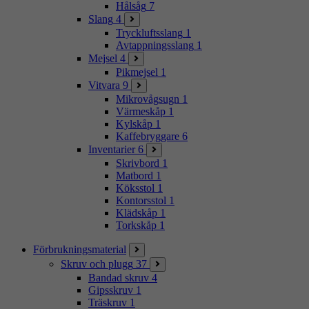
Hålsåg
7
Slang
4
Tryckluftsslang
1
Avtappningsslang
1
Mejsel
4
Pikmejsel
1
Vitvara
9
Mikrovågsugn
1
Värmeskåp
1
Kylskåp
1
Kaffebryggare
6
Inventarier
6
Skrivbord
1
Matbord
1
Köksstol
1
Kontorsstol
1
Klädskåp
1
Torkskåp
1
Förbrukningsmaterial
Skruv och plugg
37
Bandad skruv
4
Gipsskruv
1
Träskruv
1