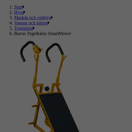
Start
Hyra
Maskin och verktyg
Vagnar och kärror
Tegelpirra
Baron Tegelkärra SmartMover