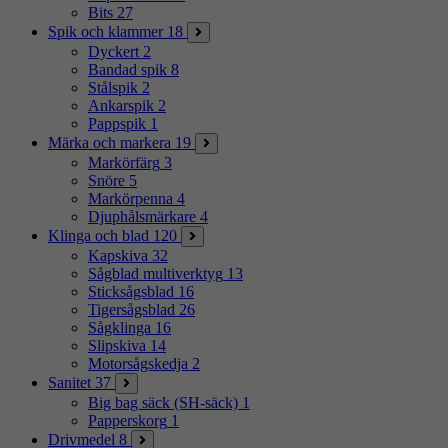
Bits
27
Spik och klammer
18
Dyckert
2
Bandad spik
8
Stålspik
2
Ankarspik
2
Pappspik
1
Märka och markera
19
Markörfärg
3
Snöre
5
Markörpenna
4
Djuphålsmärkare
4
Klinga och blad
120
Kapskiva
32
Sågblad multiverktyg
13
Sticksågsblad
16
Tigersågsblad
26
Sågklinga
16
Slipskiva
14
Motorsågskedja
2
Sanitet
37
Big bag säck (SH-säck)
1
Papperskorg
1
Drivmedel
8