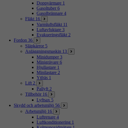
Doppvärmare
1
Gasoltuber
6
Gasolbrännare
4
Fläkt
16
Varmluftsfläkt
11
Luftavfuktare
3
Evakueringsfläkt
2
Fordon
36
Släpkärror
5
Anläggningsmaskin
13
Minidumper
3
Minigrävare
6
Hjullastare
1
Minilastare
2
Ytfräs
1
Lift
2
Pallyft
2
Tillbehör
16
Lyftsax
5
Skydd och arbetsmiljö
56
Arbetsmiljö
16
Luftrenare
4
Luftkonditionering
1
Kolmonoxidmätare
1