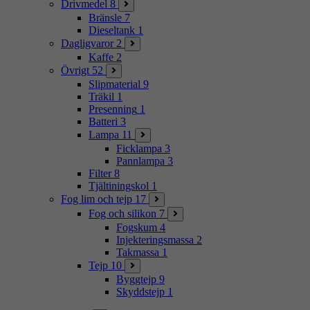
Drivmedel
8
Bränsle
7
Dieseltank
1
Dagligvaror
2
Kaffe
2
Övrigt
52
Slipmaterial
9
Träkil
1
Presenning
1
Batteri
3
Lampa
11
Ficklampa
3
Pannlampa
3
Filter
8
Tjältiningskol
1
Fog lim och tejp
17
Fog och silikon
7
Fogskum
4
Injekteringsmassa
2
Takmassa
1
Tejp
10
Byggtejp
9
Skyddstejp
1