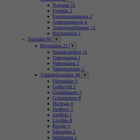
Najomat
11
Formlås
2
Formstagspännare
2
Armeringsbock
4
Armeringsklippare
12
Bockmaskin
1
Trädgård
80
Bevattning
21
Slangkoppling
11
Vattenkanna
1
Vattenslang
2
Vattenspridare
2
Trädgårdsmaskin
40
Flismaskin
1
Gallervält
2
Gräsklippare
3
Grästrimmer
8
Häcksax
6
Jordborr
3
Jordfräs
1
Lövblås
8
Röjsåg
3
Såmaskin
2
Snöslunga
1