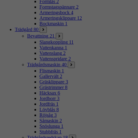
Formlås
2
Formstagspännare
2
Armeringsbock
4
Armeringsklippare
12
Bockmaskin
1
Trädgård
80
Bevattning
21
Slangkoppling
11
Vattenkanna
1
Vattenslang
2
Vattenspridare
2
Trädgårdsmaskin
40
Flismaskin
1
Gallervält
2
Gräsklippare
3
Grästrimmer
8
Häcksax
6
Jordborr
3
Jordfräs
1
Lövblås
8
Röjsåg
3
Såmaskin
2
Snöslunga
1
Stubbfräs
1
Trädgårdsredskap
18