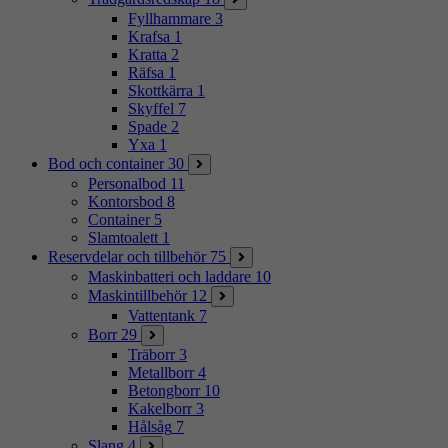
Fyllhammare
3
Krafsa
1
Kratta
2
Räfsa
1
Skottkärra
1
Skyffel
7
Spade
2
Yxa
1
Bod och container
30
Personalbod
11
Kontorsbod
8
Container
5
Slamtoalett
1
Reservdelar och tillbehör
75
Maskinbatteri och laddare
10
Maskintillbehör
12
Vattentank
7
Borr
29
Träborr
3
Metallborr
4
Betongborr
10
Kakelborr
3
Hålsåg
7
Slang
4