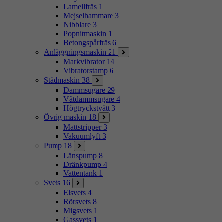
Lamellfräs
1
Mejselhammare
3
Nibblare
3
Popnitmaskin
1
Betongspårfräs
6
Anläggningsmaskin
21
Markvibrator
14
Vibratorstamp
6
Städmaskin
38
Dammsugare
29
Våtdammsugare
4
Högtryckstvätt
3
Övrig maskin
18
Mattstripper
3
Vakuumlyft
3
Pump
18
Länspump
8
Dränkpump
4
Vattentank
1
Svets
16
Elsvets
4
Rörsvets
8
Migsvets
1
Gassvets
1