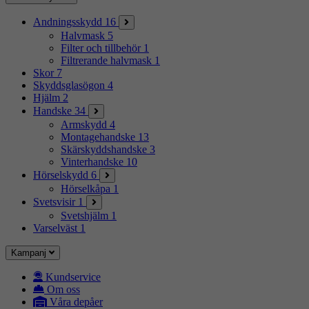
Andningsskydd
16
Halvmask
5
Filter och tillbehör
1
Filtrerande halvmask
1
Skor
7
Skyddsglasögon
4
Hjälm
2
Handske
34
Armskydd
4
Montagehandske
13
Skärskyddshandske
3
Vinterhandske
10
Hörselskydd
6
Hörselkåpa
1
Svetsvisir
1
Svetshjälm
1
Varselväst
1
Kampanj
Kundservice
Om oss
Våra depåer