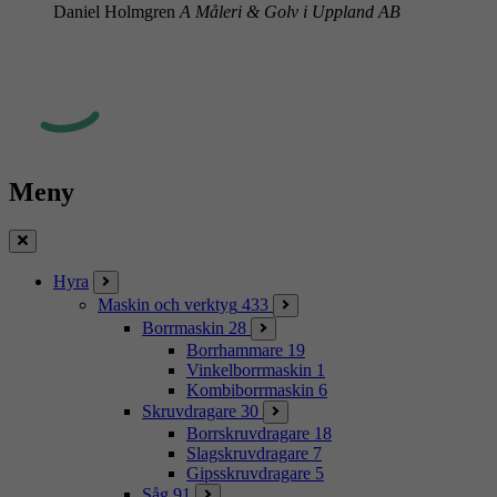
Daniel Holmgren
A Måleri & Golv i Uppland AB
Meny
Stäng
Hyra
Maskin och verktyg
433
Borrmaskin
28
Borrhammare
19
Vinkelborrmaskin
1
Kombiborrmaskin
6
Skruvdragare
30
Borrskruvdragare
18
Slagskruvdragare
7
Gipsskruvdragare
5
Såg
91