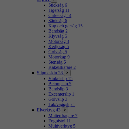
Sticksåg
6
Tigersåg
11
Cirkelsåg
14
Sänksåg
6
Kap och gersåg
15
Bandsåg
2
Klyvsåg
5
Motorsåg
3
Kedjesåg
5
Golvsåg
5
Motorkap
9
Stensåg
5
Kakelskärare
2
Slipmaskin
28
Vinkelslip
15
Betongslip
5
Bandslip
3
Excenterslip
1
Golvslip
3
Tak/väggslip
1
Elverktyg
43
Mutterdragare
7
Fogpistol
11
Multiverktyg
5