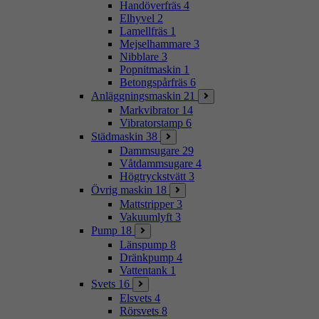
Handöverfräs
4
Elhyvel
2
Lamellfräs
1
Mejselhammare
3
Nibblare
3
Popnitmaskin
1
Betongspårfräs
6
Anläggningsmaskin
21
Markvibrator
14
Vibratorstamp
6
Städmaskin
38
Dammsugare
29
Våtdammsugare
4
Högtryckstvätt
3
Övrig maskin
18
Mattstripper
3
Vakuumlyft
3
Pump
18
Länspump
8
Dränkpump
4
Vattentank
1
Svets
16
Elsvets
4
Rörsvets
8