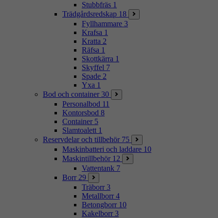
Stubbfräs
1
Trädgårdsredskap
18
Fyllhammare
3
Krafsa
1
Kratta
2
Räfsa
1
Skottkärra
1
Skyffel
7
Spade
2
Yxa
1
Bod och container
30
Personalbod
11
Kontorsbod
8
Container
5
Slamtoalett
1
Reservdelar och tillbehör
75
Maskinbatteri och laddare
10
Maskintillbehör
12
Vattentank
7
Borr
29
Träborr
3
Metallborr
4
Betongborr
10
Kakelborr
3