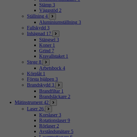
Stämp
3
Väggstöd
2
Ställning
4
Aluminiumställning
3
Fallskydd
3
Inhägnad
17
Stängsel
3
Koner
1
Grind
7
Kravallstaket
1
Stege
8
Arbetsbock
4
Körplåt
1
Första hjälpen
3
Brandskydd
3
Brandfiltar
1
Brandsläckare
2
Mätinstrument
42
Laser
26
Korslaser
3
Rotationslaser
9
Rörlaser
2
Avståndsmätare
5
Lasermottagare
6