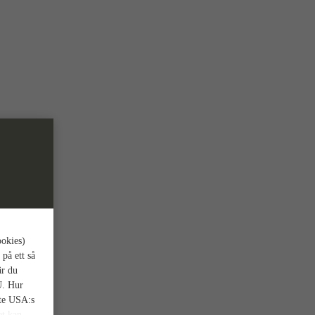
ookies)
 på ett så
är du
U. Hur
nte USA:s
et kan