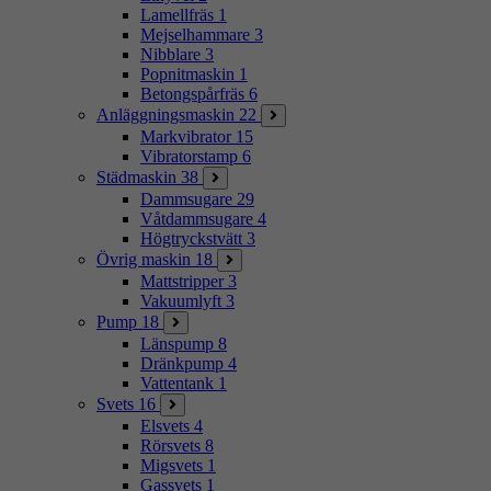
Lamellfräs
1
Mejselhammare
3
Nibblare
3
Popnitmaskin
1
Betongspårfräs
6
Anläggningsmaskin
22
Markvibrator
15
Vibratorstamp
6
Städmaskin
38
Dammsugare
29
Våtdammsugare
4
Högtryckstvätt
3
Övrig maskin
18
Mattstripper
3
Vakuumlyft
3
Pump
18
Länspump
8
Dränkpump
4
Vattentank
1
Svets
16
Elsvets
4
Rörsvets
8
Migsvets
1
Gassvets
1