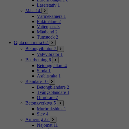
Laserstativ
1
Mäta
14
Värmekamera
1
Fuktmätare
2
Vattenpass
3
Måttband
2
Tumstock
2
Gjuta och mura
62
Betongvibrator
7
Valvvibrator
1
Bearbetning
6
Betongglättare
4
Sloda
1
Asfaltsraka
1
Blandare
10
Betongblandare
2
Tvångsblandare
1
Omrörare
7
Betongverktyg
5
Murbrukshink
1
Slev
4
Armering
32
Najomat
11