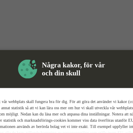
Några kakor, för vår
och din skull
tt vår webbplats skall fungera bra för dig. För att göra det använder vi kakor (c
 annat statistik så att vi kan lära oss mer om hur vi skall utveckla vår webbplats
som möjligt. Nedan kan du läsa mer och anpassa dina inställningar. Notera att n
r statistik och marknadsförings-cookies kommer viss data överföras utanför E
rmationen används av berörda bolag vet vi inte exakt. Till exempel uppfyller i
ing alla de krav gällande hantering av personuppgifter som ställs inom EU, vilk