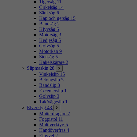
Tigersåg
11
Cirkelsåg
14
Sänksåg
6
Kap och gersåg
15
Bandsåg
2
Klyvsåg
5
Motorsåg
3
Kedjesåg
5
Golvsåg
5
Motorkap
9
Stensåg
5
Kakelskärare
2
Slipmaskin
28
Vinkelslip
15
Betongslip
5
Bandslip
3
Excenterslip
1
Golvslip
3
Tak/väggslip
1
Elverktyg
43
Mutterdragare
7
Fogpistol
11
Multiverktyg
5
Handöverfräs
4
Elhyvel
2