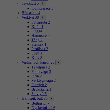
Tryckluft
5
Kompressor
5
Bilmaskin
4
Verktyg
38
Fogspruta
2
Kofot
1
Slägga
1
Hammare
6
Tång
2
Stensax
1
Profilsax
2
Spett
1
Kniv
8
Vagnar och kärror
20
Tegelpirra
2
Fodervagn
3
Pirra
2
Verktygsvagn
2
Dörrlyft
2
Brukskärra
1
Skivlyft
5
Häft spik bult
35
Bultpistol
7
Dyckertpistol
6