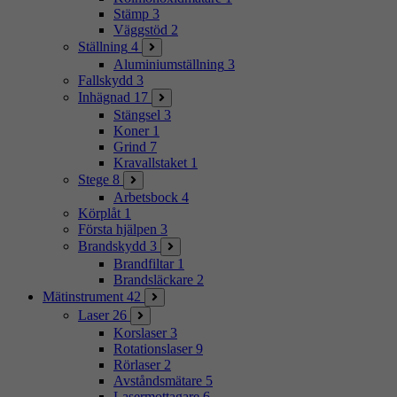
Stämp
3
Väggstöd
2
Ställning
4
Aluminiumställning
3
Fallskydd
3
Inhägnad
17
Stängsel
3
Koner
1
Grind
7
Kravallstaket
1
Stege
8
Arbetsbock
4
Körplåt
1
Första hjälpen
3
Brandskydd
3
Brandfiltar
1
Brandsläckare
2
Mätinstrument
42
Laser
26
Korslaser
3
Rotationslaser
9
Rörlaser
2
Avståndsmätare
5
Lasermottagare
6