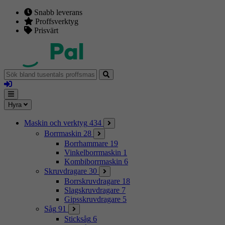
Snabb leverans
Proffsverktyg
Prisvärt
Sök
bland
Logga
tusentals
in
proffsmaskiner
Mina
Meny
Hyra
sidor
Maskin och verktyg
434
Borrmaskin
28
Borrhammare
19
Vinkelborrmaskin
1
Kombiborrmaskin
6
Skruvdragare
30
Borrskruvdragare
18
Slagskruvdragare
7
Gipsskruvdragare
5
Såg
91
Sticksåg
6