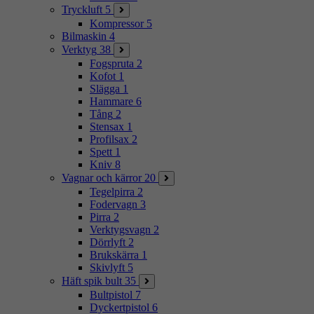
Tryckluft
5
Kompressor
5
Bilmaskin
4
Verktyg
38
Fogspruta
2
Kofot
1
Slägga
1
Hammare
6
Tång
2
Stensax
1
Profilsax
2
Spett
1
Kniv
8
Vagnar och kärror
20
Tegelpirra
2
Fodervagn
3
Pirra
2
Verktygsvagn
2
Dörrlyft
2
Brukskärra
1
Skivlyft
5
Häft spik bult
35
Bultpistol
7
Dyckertpistol
6