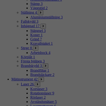
Stämp
3
Väggstöd
2
Ställning
4
Aluminiumställning
3
Fallskydd
3
Inhägnad
17
Stängsel
3
Koner
1
Grind
7
Kravallstaket
1
Stege
8
Arbetsbock
4
Körplåt
1
Första hjälpen
3
Brandskydd
3
Brandfiltar
1
Brandsläckare
2
Mätinstrument
42
Laser
26
Korslaser
3
Rotationslaser
9
Rörlaser
2
Avståndsmätare
5
Lasermottagare
6