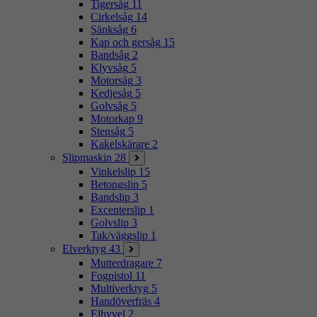
Tigersåg
11
Cirkelsåg
14
Sänksåg
6
Kap och gersåg
15
Bandsåg
2
Klyvsåg
5
Motorsåg
3
Kedjesåg
5
Golvsåg
5
Motorkap
9
Stensåg
5
Kakelskärare
2
Slipmaskin
28
Vinkelslip
15
Betongslip
5
Bandslip
3
Excenterslip
1
Golvslip
3
Tak/väggslip
1
Elverktyg
43
Mutterdragare
7
Fogpistol
11
Multiverktyg
5
Handöverfräs
4
Elhyvel
2