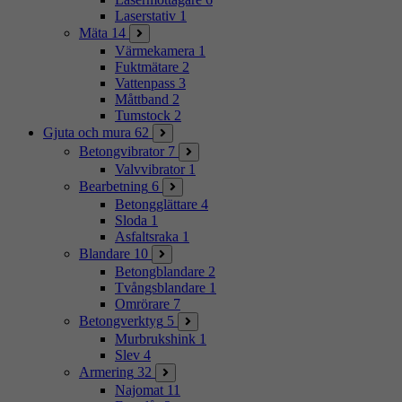
Laserstativ
1
Mäta
14
Värmekamera
1
Fuktmätare
2
Vattenpass
3
Måttband
2
Tumstock
2
Gjuta och mura
62
Betongvibrator
7
Valvvibrator
1
Bearbetning
6
Betongglättare
4
Sloda
1
Asfaltsraka
1
Blandare
10
Betongblandare
2
Tvångsblandare
1
Omrörare
7
Betongverktyg
5
Murbrukshink
1
Slev
4
Armering
32
Najomat
11