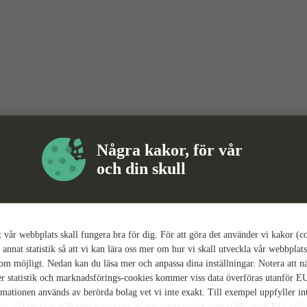
Några kakor, för vår
och din skull
tt vår webbplats skall fungera bra för dig. För att göra det använder vi kakor (c
 annat statistik så att vi kan lära oss mer om hur vi skall utveckla vår webbplats
som möjligt. Nedan kan du läsa mer och anpassa dina inställningar. Notera att n
r statistik och marknadsförings-cookies kommer viss data överföras utanför E
rmationen används av berörda bolag vet vi inte exakt. Till exempel uppfyller i
ing alla de krav gällande hantering av personuppgifter som ställs inom EU, vilk