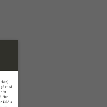
ookies)
 på ett så
är du
U. Hur
nte USA:s
et kan