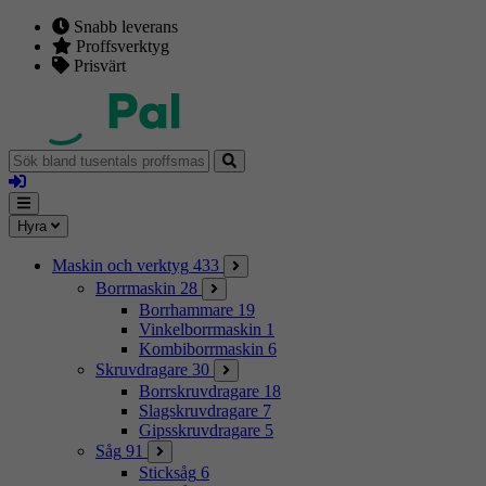
Snabb leverans
Proffsverktyg
Prisvärt
Sök
bland
Logga
tusentals
in
proffsmaskiner
Mina
Meny
Hyra
sidor
Maskin och verktyg
433
Borrmaskin
28
Borrhammare
19
Vinkelborrmaskin
1
Kombiborrmaskin
6
Skruvdragare
30
Borrskruvdragare
18
Slagskruvdragare
7
Gipsskruvdragare
5
Såg
91
Sticksåg
6