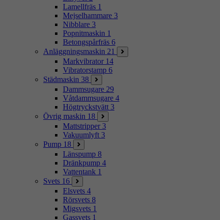
Lamellfräs
1
Mejselhammare
3
Nibblare
3
Popnitmaskin
1
Betongspårfräs
6
Anläggningsmaskin
21
Markvibrator
14
Vibratorstamp
6
Städmaskin
38
Dammsugare
29
Våtdammsugare
4
Högtryckstvätt
3
Övrig maskin
18
Mattstripper
3
Vakuumlyft
3
Pump
18
Länspump
8
Dränkpump
4
Vattentank
1
Svets
16
Elsvets
4
Rörsvets
8
Migsvets
1
Gassvets
1