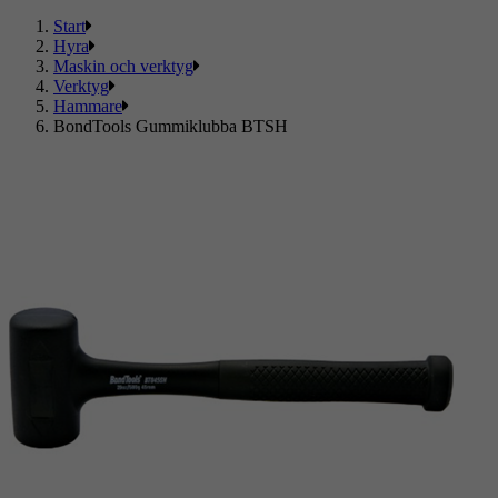
Start
Hyra
Maskin och verktyg
Verktyg
Hammare
BondTools Gummiklubba BTSH