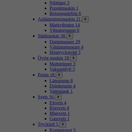
Nibblare
3
Popnitmaskin
1
Betongspårfräs
6
Anläggningsmaskin
21
Markvibrator
14
Vibratorstamp
6
Städmaskin
38
Dammsugare
29
Våtdammsugare
4
Högtryckstvätt
3
Övrig maskin
18
Mattstripper
3
Vakuumlyft
3
Pump
18
Länspump
8
Dränkpump
4
Vattentank
1
Svets
16
Elsvets
4
Rörsvets
8
Migsvets
1
Gassvets
1
Tryckluft
5
Kompressor
5