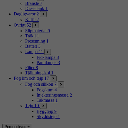
Bränsle
7
Dieseltank
1
Dagligvaror
2
Kaffe
2
Övrigt
52
Slipmaterial
9
Träkil
1
Presenning
1
Batteri
3
Lampa
11
Ficklampa
3
Pannlampa
3
Filter
8
Tjältiningskol
1
Fog lim och tejp
17
Fog och silikon
7
Fogskum
4
Injekteringsmassa
2
Takmassa
1
Tejp
10
Byggtejp
9
Skyddstejp
1
Personskydd