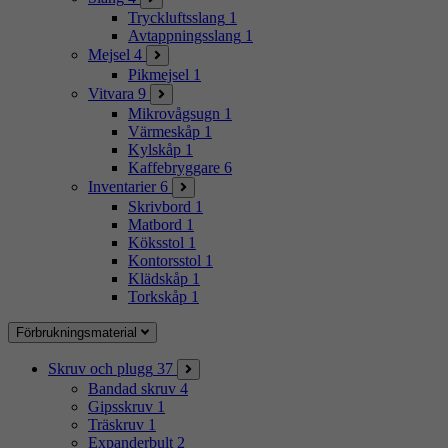
Tryckluftsslang
1
Avtappningsslang
1
Mejsel
4
Pikmejsel
1
Vitvara
9
Mikrovågsugn
1
Värmeskåp
1
Kylskåp
1
Kaffebryggare
6
Inventarier
6
Skrivbord
1
Matbord
1
Köksstol
1
Kontorsstol
1
Klädskåp
1
Torkskåp
1
Förbrukningsmaterial
Skruv och plugg
37
Bandad skruv
4
Gipsskruv
1
Träskruv
1
Expanderbult
2