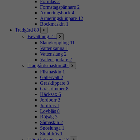
Formlås
2
Formstagspännare
2
Armeringsbock
4
Armeringsklippare
12
Bockmaskin
1
Trädgård
80
Bevattning
21
Slangkoppling
11
Vattenkanna
1
Vattenslang
2
Vattenspridare
2
Trädgårdsmaskin
40
Flismaskin
1
Gallervält
2
Gräsklippare
3
Grästrimmer
8
Häcksax
6
Jordborr
3
Jordfräs
1
Lövblås
8
Röjsåg
3
Såmaskin
2
Snöslunga
1
Stubbfräs
1
Trädgårdsredskap
18