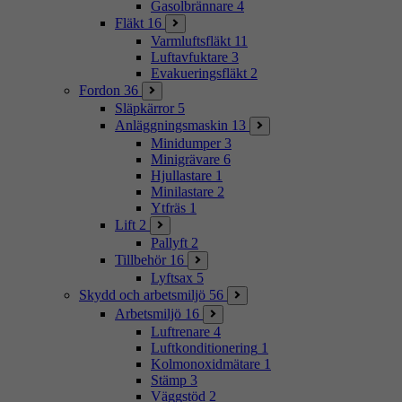
Gasolbrännare
4
Fläkt
16
Varmluftsfläkt
11
Luftavfuktare
3
Evakueringsfläkt
2
Fordon
36
Släpkärror
5
Anläggningsmaskin
13
Minidumper
3
Minigrävare
6
Hjullastare
1
Minilastare
2
Ytfräs
1
Lift
2
Pallyft
2
Tillbehör
16
Lyftsax
5
Skydd och arbetsmiljö
56
Arbetsmiljö
16
Luftrenare
4
Luftkonditionering
1
Kolmonoxidmätare
1
Stämp
3
Väggstöd
2