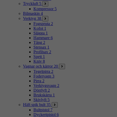
Tryckluft
5
Kompressor
5
Bilmaskin
4
Verktyg
38
Fogspruta
2
Kofot
1
Slägga
1
Hammare
6
Tång
2
Stensax
1
Profilsax
2
Spett
1
Kniv
8
Vagnar och kärror
20
Tegelpirra
2
Fodervagn
3
Pirra
2
Verktygsvagn
2
Dörrlyft
2
Brukskärra
1
Skivlyft
5
Häft spik bult
35
Bultpistol
7
Dyckertpistol
6