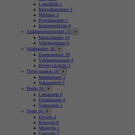
Lamellfräs
1
Mejselhammare
3
Nibblare
3
Popnitmaskin
1
Betongspårfräs
6
Anläggningsmaskin
21
Markvibrator
14
Vibratorstamp
6
Städmaskin
38
Dammsugare
29
Våtdammsugare
4
Högtryckstvätt
3
Övrig maskin
18
Mattstripper
3
Vakuumlyft
3
Pump
18
Länspump
8
Dränkpump
4
Vattentank
1
Svets
16
Elsvets
4
Rörsvets
8
Migsvets
1
Gassvets
1