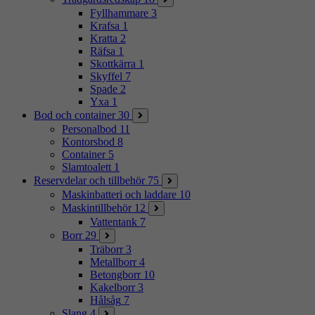
Fyllhammare
3
Krafsa
1
Kratta
2
Räfsa
1
Skottkärra
1
Skyffel
7
Spade
2
Yxa
1
Bod och container
30
Personalbod
11
Kontorsbod
8
Container
5
Slamtoalett
1
Reservdelar och tillbehör
75
Maskinbatteri och laddare
10
Maskintillbehör
12
Vattentank
7
Borr
29
Träborr
3
Metallborr
4
Betongborr
10
Kakelborr
3
Hålsåg
7
Slang
4