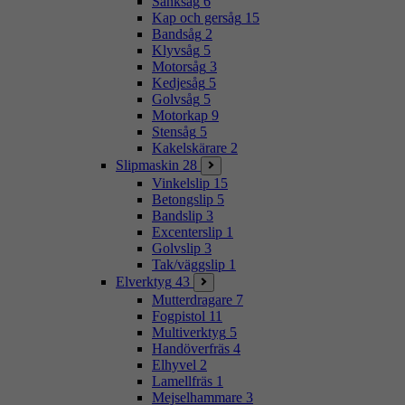
Sänksåg
6
Kap och gersåg
15
Bandsåg
2
Klyvsåg
5
Motorsåg
3
Kedjesåg
5
Golvsåg
5
Motorkap
9
Stensåg
5
Kakelskärare
2
Slipmaskin
28
Vinkelslip
15
Betongslip
5
Bandslip
3
Excenterslip
1
Golvslip
3
Tak/väggslip
1
Elverktyg
43
Mutterdragare
7
Fogpistol
11
Multiverktyg
5
Handöverfräs
4
Elhyvel
2
Lamellfräs
1
Mejselhammare
3