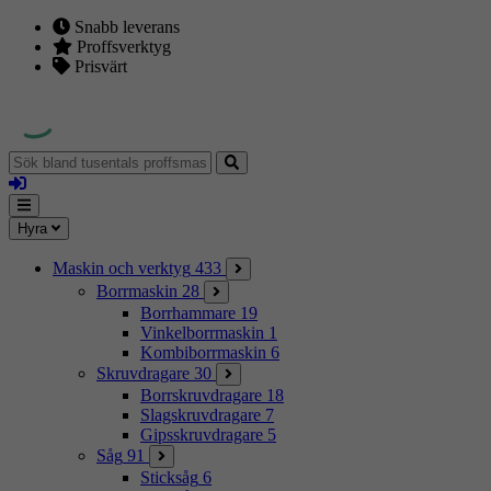
Snabb leverans
Proffsverktyg
Prisvärt
Sök
bland
Logga
tusentals
in
proffsmaskiner
Mina
Meny
Hyra
sidor
Maskin och verktyg
433
Borrmaskin
28
Borrhammare
19
Vinkelborrmaskin
1
Kombiborrmaskin
6
Skruvdragare
30
Borrskruvdragare
18
Slagskruvdragare
7
Gipsskruvdragare
5
Såg
91
Sticksåg
6