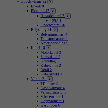
El och värme
92
Elverk
8
Elcentral
17
Huvudcentral
7
125A
1
Undercentral
10
Belysning
14
Belysningsmast
4
Transformatorer
1
Arbetsbelysning
9
Kabel
16
Motorkabel
3
Skarvsladd
2
Grenuttag
3
Kabelvinda
2
Rörål
2
Kabelskydd
3
Värme
21
Tjältinare
2
Gasolvärmare
4
Varmluftspistol
3
Värmemattor
1
Doppvärmare
1
Gasoltuber
6