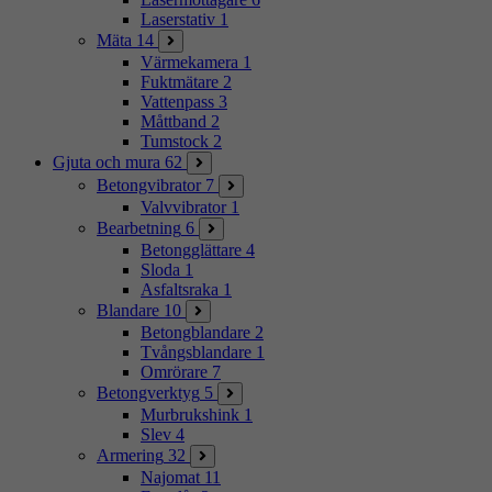
Laserstativ
1
Mäta
14
Värmekamera
1
Fuktmätare
2
Vattenpass
3
Måttband
2
Tumstock
2
Gjuta och mura
62
Betongvibrator
7
Valvvibrator
1
Bearbetning
6
Betongglättare
4
Sloda
1
Asfaltsraka
1
Blandare
10
Betongblandare
2
Tvångsblandare
1
Omrörare
7
Betongverktyg
5
Murbrukshink
1
Slev
4
Armering
32
Najomat
11