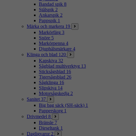
Bandad spik
8
Stålspik
2
Ankarspik
2
Pappspik
1
Märka och markera
19
Markörfärg
3
Snöre
5
Markörpenna
4
Djuphålsmärkare
4
Klinga och blad
120
Kapskiva
32
Sågblad multiverktyg
13
Sticksågsblad
16
Tigersågsblad
26
Sågklinga
16
Slipskiva
14
Motorsågskedja
2
Sanitet
37
Big bag säck (SH-säck)
1
Papperskorg
1
Drivmedel
8
Bränsle
7
Dieseltank
1
Dagligvaror
2