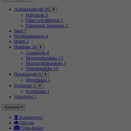
Andningsskydd
16
Halvmask
5
Filter och tillbehör
1
Filtrerande halvmask
1
Skor
7
Skyddsglasögon
4
Hjälm
2
Handske
34
Armskydd
4
Montagehandske
13
Skärskyddshandske
3
Vinterhandske
10
Hörselskydd
6
Hörselkåpa
1
Svetsvisir
1
Svetshjälm
1
Varselväst
1
Kampanj
Kundservice
Om oss
Våra depåer