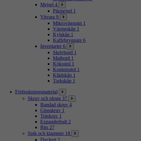
Mejsel
4
Pikmejsel
1
Vitvara
9
Mikrovågsugn
1
Värmeskåp
1
Kylskåp
1
Kaffebryggare
6
Inventarier
6
Skrivbord
1
Matbord
1
Köksstol
1
Kontorsstol
1
Klädskåp
1
Torkskåp
1
Förbrukningsmaterial
Skruv och plugg
37
Bandad skruv
4
Gipsskruv
1
Träskruv
1
Expanderbult
2
Bits
27
Spik och klammer
18
Dyckert
2