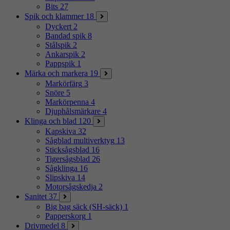
Bits
27
Spik och klammer
18
Dyckert
2
Bandad spik
8
Stålspik
2
Ankarspik
2
Pappspik
1
Märka och markera
19
Markörfärg
3
Snöre
5
Markörpenna
4
Djuphålsmärkare
4
Klinga och blad
120
Kapskiva
32
Sågblad multiverktyg
13
Sticksågsblad
16
Tigersågsblad
26
Sågklinga
16
Slipskiva
14
Motorsågskedja
2
Sanitet
37
Big bag säck (SH-säck)
1
Papperskorg
1
Drivmedel
8