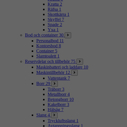
Kratta
2
Räfsa
1
Skottkärra
1
Skyffel
7
Spade
2
Yxa
1
Bod och container
30
Personalbod
11
Kontorsbod
8
Container
5
Slamtoalett
1
Reservdelar och tillbehör
75
Maskinbatteri och laddare
10
Maskintillbehör
12
Vattentank
7
Borr
29
Träborr
3
Metallborr
4
Betongborr
10
Kakelborr
3
Hålsåg
7
Slang
4
Tryckluftsslang
1
Avtappningsslang
1