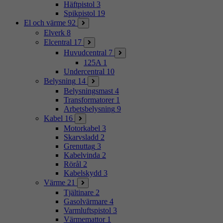
Häftpistol
3
Spikpistol
19
El och värme
92
Elverk
8
Elcentral
17
Huvudcentral
7
125A
1
Undercentral
10
Belysning
14
Belysningsmast
4
Transformatorer
1
Arbetsbelysning
9
Kabel
16
Motorkabel
3
Skarvsladd
2
Grenuttag
3
Kabelvinda
2
Rörål
2
Kabelskydd
3
Värme
21
Tjältinare
2
Gasolvärmare
4
Varmluftspistol
3
Värmemattor
1