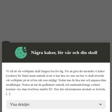
Några kakor, för vår och din skull
Vi vill att vår webbplats skall fungera bra för dig. För att göra det använder vi kakor
(cookies) för bland annat statistik så att vi kan lära oss mer om hur vi skall utveckla
Skyddsutrustning
vår webbplats på ett så bra sätt som möjligt. Nedan kan du läsa mer och anpassa dina
inställningar. Notera att när du godkänner statistik och marknadsförings-cookies
kommer viss data överföras utanför EU. Hur den informationen används av berörda
Gummiklubba
Mer information
[...]
bolag vet vi inte exakt. Till exempel uppfyller inte USA:s lagstiftning alla de krav
gällande hantering av personuppgifter som ställs inom EU, vilket kan innebära vissa
BondTools BTSH
risker för dina personuppgifter. De berörda bolagen måste lämna över uppgifter till
Visa detaljer
brottsbekämpande myndigheter i USA om de får en sådan begäran. Det kan dock
vara svårt eller omöjligt för dig att hävda dina rättigheter, t.ex. rätten till radering,