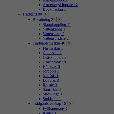
Armeringsbock
4
Armeringsklippare
12
Bockmaskin
1
Trädgård
80
Bevattning
21
Slangkoppling
11
Vattenkanna
1
Vattenslang
2
Vattenspridare
2
Trädgårdsmaskin
40
Flismaskin
1
Gallervält
2
Gräsklippare
3
Grästrimmer
8
Häcksax
6
Jordborr
3
Jordfräs
1
Lövblås
8
Röjsåg
3
Såmaskin
2
Snöslunga
1
Stubbfräs
1
Trädgårdsredskap
18
Fyllhammare
3
Krafsa
1