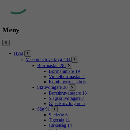
Meny
Stäng
Hyra
Maskin och verktyg
433
Borrmaskin
28
Borrhammare
19
Vinkelborrmaskin
1
Kombiborrmaskin
6
Skruvdragare
30
Borrskruvdragare
18
Slagskruvdragare
7
Gipsskruvdragare
5
Såg
91
Sticksåg
6
Tigersåg
11
Cirkelsåg
14