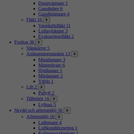
Doppvärmare
1
Gasoltuber
6
Gasolbrännare
4
Fläkt
16
Varmluftsfläkt
11
Luftavfuktare
3
Evakueringsfläkt
2
Fordon
36
Släpkärror
5
Anläggningsmaskin
13
Minidumper
3
Minigrävare
6
Hjullastare
1
Minilastare
2
Ytfräs
1
Lift
2
Pallyft
2
Tillbehör
16
Lyftsax
5
Skydd och arbetsmiljö
56
Arbetsmiljö
16
Luftrenare
4
Luftkonditionering
1
Kolmonoxidmätare
1