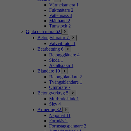
Värmekamera
1
Fuktmätare
2
Vattenpass
3
Måttband
2
Tumstock
2
Gjuta och mura
62
Betongvibrator
7
Valvvibrator
1
Bearbetning
6
Betongglättare
4
Sloda
1
Asfaltsraka
1
Blandare
10
Betongblandare
2
Tvångsblandare
1
Omrörare
7
Betongverktyg
5
Murbrukshink
1
Slev
4
Armering
32
Najomat
11
Formlås
2
Formstagspännare
2