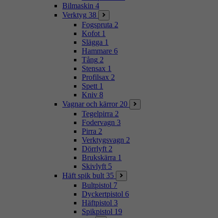
Bilmaskin
4
Verktyg
38
Fogspruta
2
Kofot
1
Slägga
1
Hammare
6
Tång
2
Stensax
1
Profilsax
2
Spett
1
Kniv
8
Vagnar och kärror
20
Tegelpirra
2
Fodervagn
3
Pirra
2
Verktygsvagn
2
Dörrlyft
2
Brukskärra
1
Skivlyft
5
Häft spik bult
35
Bultpistol
7
Dyckertpistol
6
Häftpistol
3
Spikpistol
19