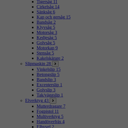
Tigersåg
11
Cirkelsåg
14
Sänksåg
6
Kap och gersåg
15
Bandsåg
2
Klyvsåg
5
Motorsåg
3
Kedjesåg
5
Golvsåg
5
Motorkap
9
Stensåg
5
Kakelskärare
2
Slipmaskin
28
Vinkelslip
15
Betongslip
5
Bandslip
3
Excenterslip
1
Golvslip
3
Tak/väggslip
1
Elverktyg
43
Mutterdragare
7
Fogpistol
11
Multiverktyg
5
Handöverfräs
4
Elhyvel
2