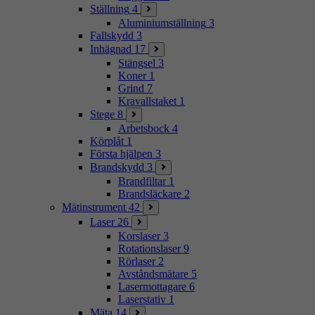
Ställning
4
Aluminiumställning
3
Fallskydd
3
Inhägnad
17
Stängsel
3
Koner
1
Grind
7
Kravallstaket
1
Stege
8
Arbetsbock
4
Körplåt
1
Första hjälpen
3
Brandskydd
3
Brandfiltar
1
Brandsläckare
2
Mätinstrument
42
Laser
26
Korslaser
3
Rotationslaser
9
Rörlaser
2
Avståndsmätare
5
Lasermottagare
6
Laserstativ
1
Mäta
14