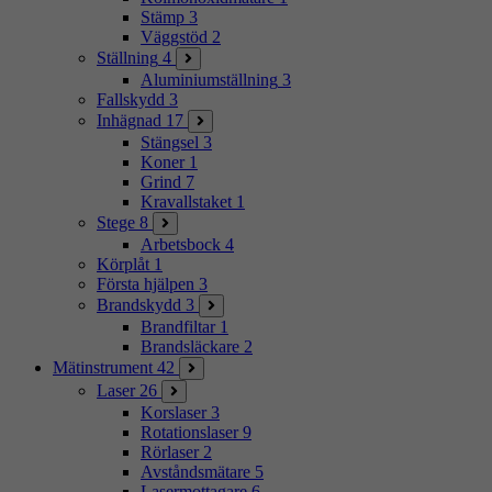
Stämp
3
Väggstöd
2
Ställning
4
Aluminiumställning
3
Fallskydd
3
Inhägnad
17
Stängsel
3
Koner
1
Grind
7
Kravallstaket
1
Stege
8
Arbetsbock
4
Körplåt
1
Första hjälpen
3
Brandskydd
3
Brandfiltar
1
Brandsläckare
2
Mätinstrument
42
Laser
26
Korslaser
3
Rotationslaser
9
Rörlaser
2
Avståndsmätare
5
Lasermottagare
6