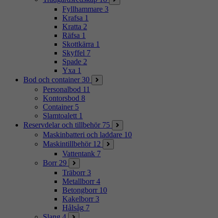
Fyllhammare
3
Krafsa
1
Kratta
2
Räfsa
1
Skottkärra
1
Skyffel
7
Spade
2
Yxa
1
Bod och container
30
Personalbod
11
Kontorsbod
8
Container
5
Slamtoalett
1
Reservdelar och tillbehör
75
Maskinbatteri och laddare
10
Maskintillbehör
12
Vattentank
7
Borr
29
Träborr
3
Metallborr
4
Betongborr
10
Kakelborr
3
Hålsåg
7
Slang
4