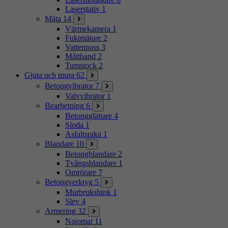
Laserstativ
1
Mäta
14
Värmekamera
1
Fuktmätare
2
Vattenpass
3
Måttband
2
Tumstock
2
Gjuta och mura
62
Betongvibrator
7
Valvvibrator
1
Bearbetning
6
Betongglättare
4
Sloda
1
Asfaltsraka
1
Blandare
10
Betongblandare
2
Tvångsblandare
1
Omrörare
7
Betongverktyg
5
Murbrukshink
1
Slev
4
Armering
32
Najomat
11