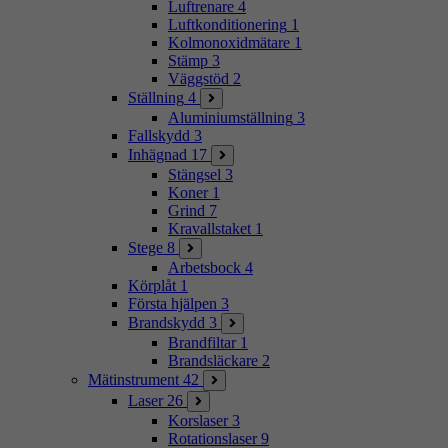
Luftrenare
4
Luftkonditionering
1
Kolmonoxidmätare
1
Stämp
3
Väggstöd
2
Ställning
4
Aluminiumställning
3
Fallskydd
3
Inhägnad
17
Stängsel
3
Koner
1
Grind
7
Kravallstaket
1
Stege
8
Arbetsbock
4
Körplåt
1
Första hjälpen
3
Brandskydd
3
Brandfiltar
1
Brandsläckare
2
Mätinstrument
42
Laser
26
Korslaser
3
Rotationslaser
9