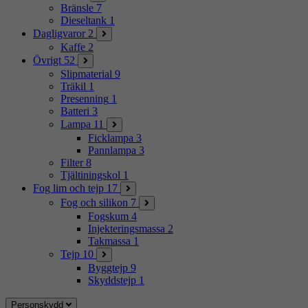
Bränsle
7
Dieseltank
1
Dagligvaror
2
Kaffe
2
Övrigt
52
Slipmaterial
9
Träkil
1
Presenning
1
Batteri
3
Lampa
11
Ficklampa
3
Pannlampa
3
Filter
8
Tjältiningskol
1
Fog lim och tejp
17
Fog och silikon
7
Fogskum
4
Injekteringsmassa
2
Takmassa
1
Tejp
10
Byggtejp
9
Skyddstejp
1
Personskydd