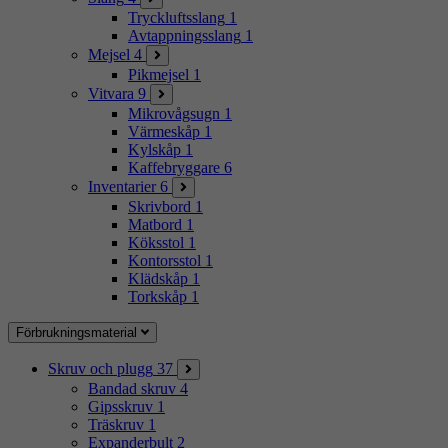
Tryckluftsslang
1
Avtappningsslang
1
Mejsel
4
Pikmejsel
1
Vitvara
9
Mikrovågsugn
1
Värmeskåp
1
Kylskåp
1
Kaffebryggare
6
Inventarier
6
Skrivbord
1
Matbord
1
Köksstol
1
Kontorsstol
1
Klädskåp
1
Torkskåp
1
Förbrukningsmaterial
Skruv och plugg
37
Bandad skruv
4
Gipsskruv
1
Träskruv
1
Expanderbult
2