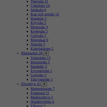
Tigersåg
11
Cirkelsåg
14
Sänksåg
6
Kap och gersåg
15
Bandsåg
2
Klyvsåg
5
Motorsåg
3
Kedjesåg
5
Golvsåg
5
Motorkap
9
Stensåg
5
Kakelskärare
2
Slipmaskin
28
Vinkelslip
15
Betongslip
5
Bandslip
3
Excenterslip
1
Golvslip
3
Tak/väggslip
1
Elverktyg
43
Mutterdragare
7
Fogpistol
11
Multiverktyg
5
Handöverfräs
4
Elhyvel
2