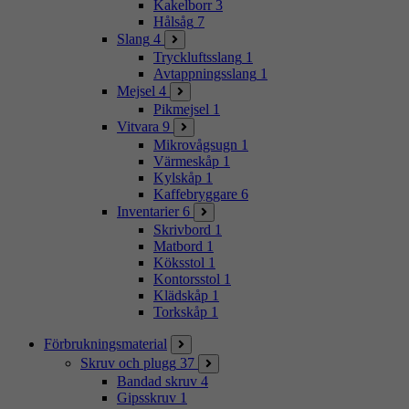
Kakelborr
3
Hålsåg
7
Slang
4
Tryckluftsslang
1
Avtappningsslang
1
Mejsel
4
Pikmejsel
1
Vitvara
9
Mikrovågsugn
1
Värmeskåp
1
Kylskåp
1
Kaffebryggare
6
Inventarier
6
Skrivbord
1
Matbord
1
Köksstol
1
Kontorsstol
1
Klädskåp
1
Torkskåp
1
Förbrukningsmaterial
Skruv och plugg
37
Bandad skruv
4
Gipsskruv
1