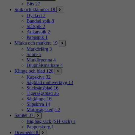
Bits
27
Spik och klammer
18
Dyckert
2
Bandad spik
8
Stålspik
2
Ankarspik
2
Pappspik
1
Märka och markera
19
Markörfärg
3
Snöre
5
Markörpenna
4
Djuphålsmärkare
4
Klinga och blad
120
Kapskiva
32
Sågblad multiverktyg
13
Sticksågsblad
16
Tigersågsblad
26
Sågklinga
16
Slipskiva
14
Motorsågskedja
2
Sanitet
37
Big bag säck (SH-säck)
1
Papperskorg
1
Drivmedel
8