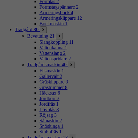
Formlås
2
Formstagspännare
2
Armeringsbock
4
Armeringsklippare
12
Bockmaskin
1
Trädgård
80
Bevattning
21
Slangkoppling
11
Vattenkanna
1
Vattenslang
2
Vattenspridare
2
Trädgårdsmaskin
40
Flismaskin
1
Gallervält
2
Gräsklippare
3
Grästrimmer
8
Häcksax
6
Jordborr
3
Jordfräs
1
Lövblås
8
Röjsåg
3
Såmaskin
2
Snöslunga
1
Stubbfräs
1
Trädgårdsredskap
18