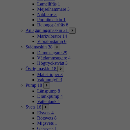
Lamellfräs
1
Mejselhammare
3
Nibblare
3
Popnitmaskin
1
Betongspårfräs
6
Anläggningsmaskin
21
Markvibrator
14
Vibratorstamp
6
Städmaskin
38
Dammsugare
29
Våtdammsugare
4
Högtryckstvätt
3
Övrig maskin
18
Mattstripper
3
Vakuumlyft
3
Pump
18
Länspump
8
Dränkpump
4
Vattentank
1
Svets
16
Elsvets
4
Rörsvets
8
Migsvets
1
Gassvets
1