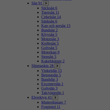
Såg
91
Sticksåg
6
Tigersåg
11
Cirkelsåg
14
Sänksåg
6
Kap och gersåg
15
Bandsåg
2
Klyvsåg
5
Motorsåg
3
Kedjesåg
5
Golvsåg
5
Motorkap
9
Stensåg
5
Kakelskärare
2
Slipmaskin
28
Vinkelslip
15
Betongslip
5
Bandslip
3
Excenterslip
1
Golvslip
3
Tak/väggslip
1
Elverktyg
43
Mutterdragare
7
Fogpistol
11