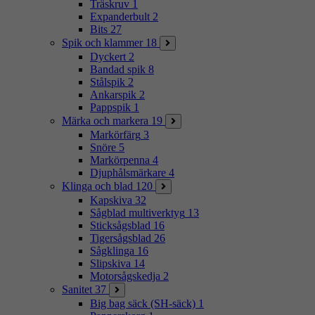
Träskruv
1
Expanderbult
2
Bits
27
Spik och klammer
18
Dyckert
2
Bandad spik
8
Stålspik
2
Ankarspik
2
Pappspik
1
Märka och markera
19
Markörfärg
3
Snöre
5
Markörpenna
4
Djuphålsmärkare
4
Klinga och blad
120
Kapskiva
32
Sågblad multiverktyg
13
Sticksågsblad
16
Tigersågsblad
26
Sågklinga
16
Slipskiva
14
Motorsågskedja
2
Sanitet
37
Big bag säck (SH-säck)
1