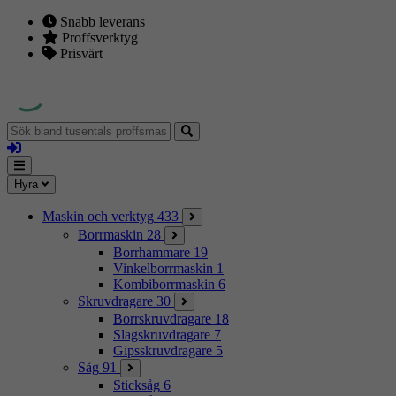
Snabb leverans
Proffsverktyg
Prisvärt
Sök
bland
Logga
tusentals
in
proffsmaskiner
Mina
Meny
Hyra
sidor
Maskin och verktyg
433
Borrmaskin
28
Borrhammare
19
Vinkelborrmaskin
1
Kombiborrmaskin
6
Skruvdragare
30
Borrskruvdragare
18
Slagskruvdragare
7
Gipsskruvdragare
5
Såg
91
Sticksåg
6