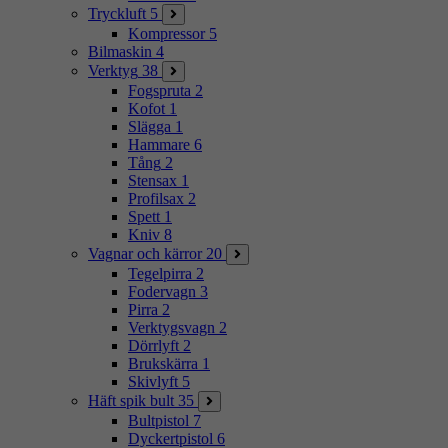
Tryckluft
5
Kompressor
5
Bilmaskin
4
Verktyg
38
Fogspruta
2
Kofot
1
Slägga
1
Hammare
6
Tång
2
Stensax
1
Profilsax
2
Spett
1
Kniv
8
Vagnar och kärror
20
Tegelpirra
2
Fodervagn
3
Pirra
2
Verktygsvagn
2
Dörrlyft
2
Brukskärra
1
Skivlyft
5
Häft spik bult
35
Bultpistol
7
Dyckertpistol
6