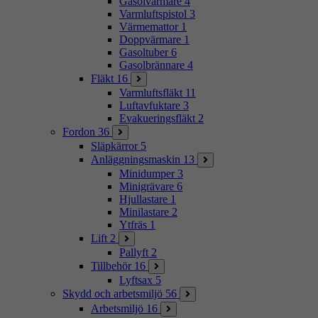
Gasolvärmare
4
Varmluftspistol
3
Värmemattor
1
Doppvärmare
1
Gasoltuber
6
Gasolbrännare
4
Fläkt
16
Varmluftsfläkt
11
Luftavfuktare
3
Evakueringsfläkt
2
Fordon
36
Släpkärror
5
Anläggningsmaskin
13
Minidumper
3
Minigrävare
6
Hjullastare
1
Minilastare
2
Ytfräs
1
Lift
2
Pallyft
2
Tillbehör
16
Lyftsax
5
Skydd och arbetsmiljö
56
Arbetsmiljö
16