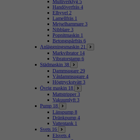
Multiverktyg
5
Handöverfräs
4
Elhyvel
2
Lamellfräs
1
Mejselhammare
3
Nibblare
3
Popnitmaskin
1
Betongspårfräs
6
Anläggningsmaskin
21
Markvibrator
14
Vibratorstamp
6
Städmaskin
38
Dammsugare
29
Våtdammsugare
4
Högtryckstvätt
3
Övrig maskin
18
Mattstripper
3
Vakuumlyft
3
Pump
18
Länspump
8
Dränkpump
4
Vattentank
1
Svets
16
Elsvets
4