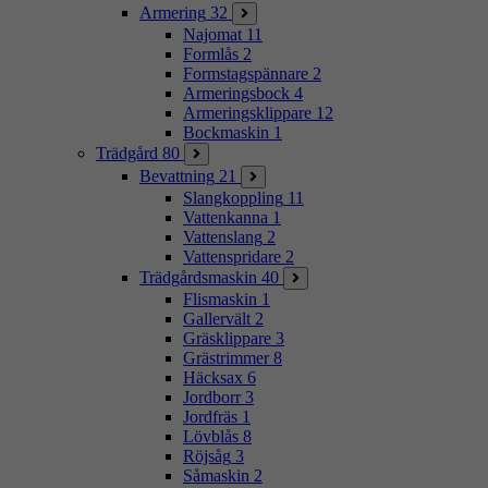
Armering
32
Najomat
11
Formlås
2
Formstagspännare
2
Armeringsbock
4
Armeringsklippare
12
Bockmaskin
1
Trädgård
80
Bevattning
21
Slangkoppling
11
Vattenkanna
1
Vattenslang
2
Vattenspridare
2
Trädgårdsmaskin
40
Flismaskin
1
Gallervält
2
Gräsklippare
3
Grästrimmer
8
Häcksax
6
Jordborr
3
Jordfräs
1
Lövblås
8
Röjsåg
3
Såmaskin
2