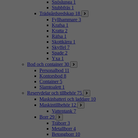
Snöslunga
1
Stubbfräs
1
Trädgårdsredskap
18
Fyllhammare
3
Krafsa
1
Kratta
2
Räfsa
1
Skottkärra
1
Skyffel
7
Spade
2
Yxa
1
Bod och container
30
Personalbod
11
Kontorsbod
8
Container
5
Slamtoalett
1
Reservdelar och tillbehör
75
Maskinbatteri och laddare
10
Maskintillbehör
12
Vattentank
7
Borr
29
Träborr
3
Metallborr
4
Betongborr
10