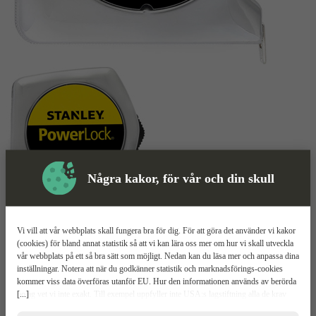
Några kakor, för vår och din skull
Måttband
Mer information
Vi vill att vår webbplats skall fungera bra för dig. För att göra det använder vi kakor
(cookies) för bland annat statistik så att vi kan lära oss mer om hur vi skall utveckla
Stanley PowerLock
vår webbplats på ett så bra sätt som möjligt. Nedan kan du läsa mer och anpassa dina
inställningar. Notera att när du godkänner statistik och marknadsförings-cookies
kommer viss data överföras utanför EU. Hur den informationen används av berörda
Stryktålig design
[...]
bolag vet vi inte exakt. Till exempel uppfyller inte USA:s lagstiftning alla de krav
Exakt måttagning
gällande hantering av personuppgifter som ställs inom EU, vilket kan innebära vissa
Mylarbelagt blad