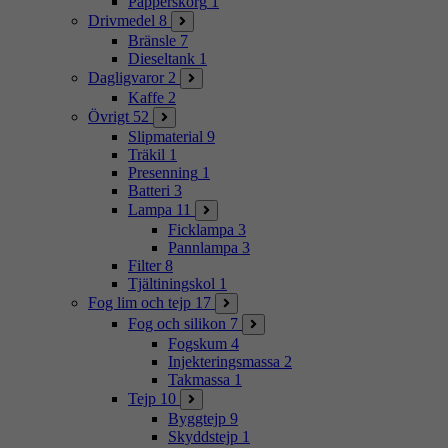
Papperskorg
1
Drivmedel
8
Bränsle
7
Dieseltank
1
Dagligvaror
2
Kaffe
2
Övrigt
52
Slipmaterial
9
Träkil
1
Presenning
1
Batteri
3
Lampa
11
Ficklampa
3
Pannlampa
3
Filter
8
Tjältiningskol
1
Fog lim och tejp
17
Fog och silikon
7
Fogskum
4
Injekteringsmassa
2
Takmassa
1
Tejp
10
Byggtejp
9
Skyddstejp
1