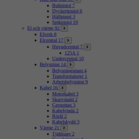
Bultpistol
7
Dyckertpistol
6
Häftpistol
3
Spikpistol
19
El och värme
92
Elverk
8
Elcentral
17
Huvudcentral
7
125A
1
Undercentral
10
Belysning
14
Belysningsmast
4
Transformatorer
1
Arbetsbelysning
9
Kabel
16
Motorkabel
3
Skarvsladd
2
Grenuttag
3
Kabelvinda
2
Rörål
2
Kabelskydd
3
Värme
21
Tjältinare
2