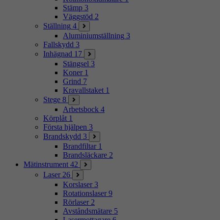
Stämp
3
Väggstöd
2
Ställning
4
Aluminiumställning
3
Fallskydd
3
Inhägnad
17
Stängsel
3
Koner
1
Grind
7
Kravallstaket
1
Stege
8
Arbetsbock
4
Körplåt
1
Första hjälpen
3
Brandskydd
3
Brandfiltar
1
Brandsläckare
2
Mätinstrument
42
Laser
26
Korslaser
3
Rotationslaser
9
Rörlaser
2
Avståndsmätare
5
Lasermottagare
6