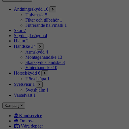
Andningsskydd
16
Halvmask
5
Filter och tillbehör
1
Filtrerande halvmask
1
Skor
7
Skyddsglasögon
4
Hjälm
2
Handske
34
Armskydd
4
Montagehandske
13
Skärskyddshandske
3
Vinterhandske
10
Hörselskydd
6
Hörselkåpa
1
Svetsvisir
1
Svetshjälm
1
Varselväst
1
Kampanj
Kundservice
Om oss
Våra depåer