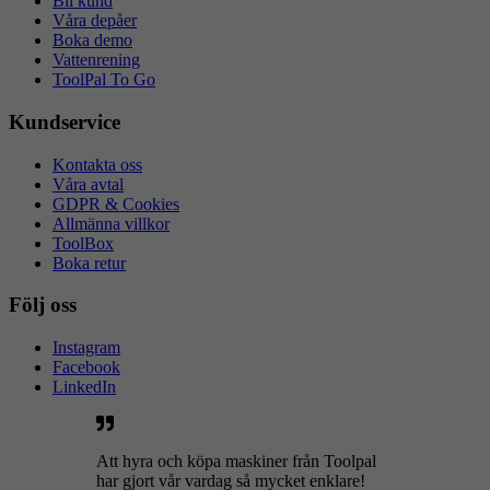
Bli kund
Våra depåer
Boka demo
Vattenrening
ToolPal To Go
Kundservice
Kontakta oss
Våra avtal
GDPR & Cookies
Allmänna villkor
ToolBox
Boka retur
Följ oss
Instagram
Facebook
LinkedIn
Att hyra och köpa maskiner från Toolpal
har gjort vår vardag så mycket enklare!