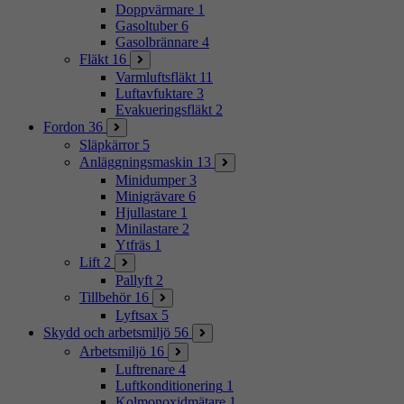
Doppvärmare
1
Gasoltuber
6
Gasolbrännare
4
Fläkt
16
Varmluftsfläkt
11
Luftavfuktare
3
Evakueringsfläkt
2
Fordon
36
Släpkärror
5
Anläggningsmaskin
13
Minidumper
3
Minigrävare
6
Hjullastare
1
Minilastare
2
Ytfräs
1
Lift
2
Pallyft
2
Tillbehör
16
Lyftsax
5
Skydd och arbetsmiljö
56
Arbetsmiljö
16
Luftrenare
4
Luftkonditionering
1
Kolmonoxidmätare
1