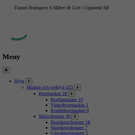
Daniel Holmgren
A Måleri & Golv i Uppland AB
Meny
Stäng
Hyra
Maskin och verktyg
433
Borrmaskin
28
Borrhammare
19
Vinkelborrmaskin
1
Kombiborrmaskin
6
Skruvdragare
30
Borrskruvdragare
18
Slagskruvdragare
7
Gipsskruvdragare
5