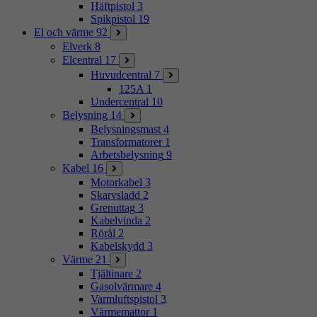
Häftpistol
3
Spikpistol
19
El och värme
92
Elverk
8
Elcentral
17
Huvudcentral
7
125A
1
Undercentral
10
Belysning
14
Belysningsmast
4
Transformatorer
1
Arbetsbelysning
9
Kabel
16
Motorkabel
3
Skarvsladd
2
Grenuttag
3
Kabelvinda
2
Rörål
2
Kabelskydd
3
Värme
21
Tjältinare
2
Gasolvärmare
4
Varmluftspistol
3
Värmemattor
1