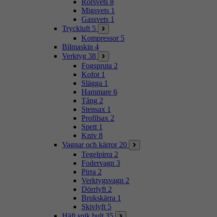
Rörsvets
8
Migsvets
1
Gassvets
1
Tryckluft
5
Kompressor
5
Bilmaskin
4
Verktyg
38
Fogspruta
2
Kofot
1
Slägga
1
Hammare
6
Tång
2
Stensax
1
Profilsax
2
Spett
1
Kniv
8
Vagnar och kärror
20
Tegelpirra
2
Fodervagn
3
Pirra
2
Verktygsvagn
2
Dörrlyft
2
Brukskärra
1
Skivlyft
5
Häft spik bult
35