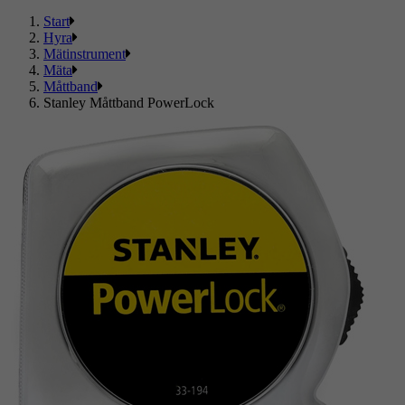
Start
Hyra
Mätinstrument
Mäta
Måttband
Stanley Måttband PowerLock