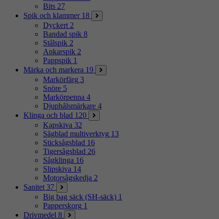
Bits
27
Spik och klammer
18
Dyckert
2
Bandad spik
8
Stålspik
2
Ankarspik
2
Pappspik
1
Märka och markera
19
Markörfärg
3
Snöre
5
Markörpenna
4
Djuphålsmärkare
4
Klinga och blad
120
Kapskiva
32
Sågblad multiverktyg
13
Sticksågsblad
16
Tigersågsblad
26
Sågklinga
16
Slipskiva
14
Motorsågskedja
2
Sanitet
37
Big bag säck (SH-säck)
1
Papperskorg
1
Drivmedel
8