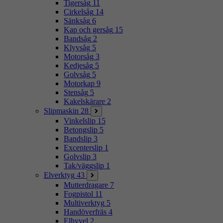
Tigersåg
11
Cirkelsåg
14
Sänksåg
6
Kap och gersåg
15
Bandsåg
2
Klyvsåg
5
Motorsåg
3
Kedjesåg
5
Golvsåg
5
Motorkap
9
Stensåg
5
Kakelskärare
2
Slipmaskin
28
Vinkelslip
15
Betongslip
5
Bandslip
3
Excenterslip
1
Golvslip
3
Tak/väggslip
1
Elverktyg
43
Mutterdragare
7
Fogpistol
11
Multiverktyg
5
Handöverfräs
4
Elhyvel
2