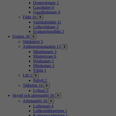
Doppvärmare
1
Gasoltuber
6
Gasolbrännare
4
Fläkt
16
Varmluftsfläkt
11
Luftavfuktare
3
Evakueringsfläkt
2
Fordon
36
Släpkärror
5
Anläggningsmaskin
13
Minidumper
3
Minigrävare
6
Hjullastare
1
Minilastare
2
Ytfräs
1
Lift
2
Pallyft
2
Tillbehör
16
Lyftsax
5
Skydd och arbetsmiljö
56
Arbetsmiljö
16
Luftrenare
4
Luftkonditionering
1
Kolmonoxidmätare
1