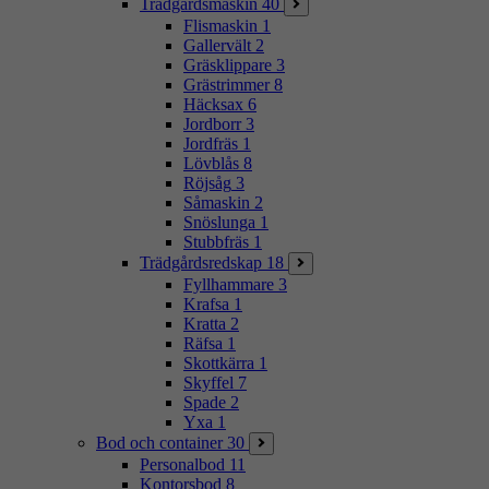
Trädgårdsmaskin
40
Flismaskin
1
Gallervält
2
Gräsklippare
3
Grästrimmer
8
Häcksax
6
Jordborr
3
Jordfräs
1
Lövblås
8
Röjsåg
3
Såmaskin
2
Snöslunga
1
Stubbfräs
1
Trädgårdsredskap
18
Fyllhammare
3
Krafsa
1
Kratta
2
Räfsa
1
Skottkärra
1
Skyffel
7
Spade
2
Yxa
1
Bod och container
30
Personalbod
11
Kontorsbod
8