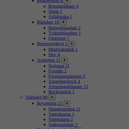
Bearbetning
6
Betongglättare
4
Sloda
1
Asfaltsraka
1
Blandare
10
Betongblandare
2
Tvångsblandare
1
Omrörare
7
Betongverktyg
5
Murbrukshink
1
Slev
4
Armering
32
Najomat
11
Formlås
2
Formstagspännare
2
Armeringsbock
4
Armeringsklippare
12
Bockmaskin
1
Trädgård
80
Bevattning
21
Slangkoppling
11
Vattenkanna
1
Vattenslang
2
Vattenspridare
2