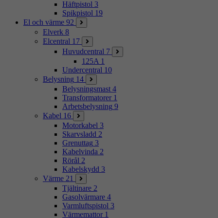
Häftpistol
3
Spikpistol
19
El och värme
92
Elverk
8
Elcentral
17
Huvudcentral
7
125A
1
Undercentral
10
Belysning
14
Belysningsmast
4
Transformatorer
1
Arbetsbelysning
9
Kabel
16
Motorkabel
3
Skarvsladd
2
Grenuttag
3
Kabelvinda
2
Rörål
2
Kabelskydd
3
Värme
21
Tjältinare
2
Gasolvärmare
4
Varmluftspistol
3
Värmemattor
1