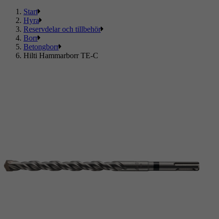
Start
Hyra
Reservdelar och tillbehör
Borr
Betongborr
Hilti Hammarborr TE-C