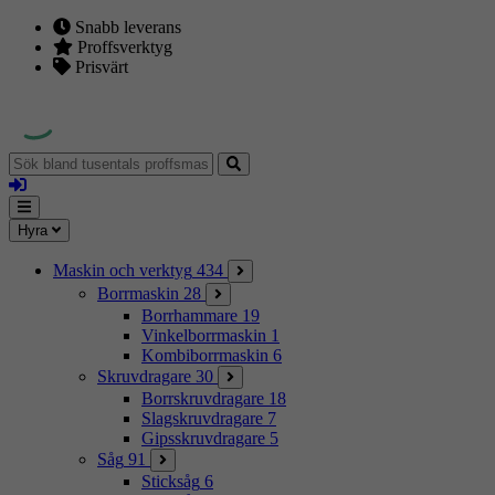
Snabb leverans
Proffsverktyg
Prisvärt
Sök
bland
Logga
tusentals
in
proffsmaskiner
Mina
Meny
Hyra
sidor
Maskin och verktyg
434
Borrmaskin
28
Borrhammare
19
Vinkelborrmaskin
1
Kombiborrmaskin
6
Skruvdragare
30
Borrskruvdragare
18
Slagskruvdragare
7
Gipsskruvdragare
5
Såg
91
Sticksåg
6