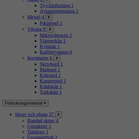
Tryckluftsslang
1
Avtappningsslang
1
Mejsel
4
Pikmejsel
1
Vitvara
9
Mikrovågsugn
1
Värmeskåp
1
Kylskåp
1
Kaffebryggare
6
Inventarier
6
Skrivbord
1
Matbord
1
Köksstol
1
Kontorsstol
1
Klädskåp
1
Torkskåp
1
Förbrukningsmaterial
Skruv och plugg
37
Bandad skruv
4
Gipsskruv
1
Träskruv
1
Expanderbult
2