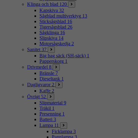
Klinga och blad
120
Kapskiva
32
Sågblad multiverktyg
13
Sticksågsblad
16
Tigersågsblad
26
Sågklinga
16
Slipskiva
14
Motorsågskedja
2
Sanitet
37
Big bag säck (SH-säck)
1
Papperskorg
1
Drivmedel
8
Bränsle
7
Dieseltank
1
Dagligvaror
2
Kaffe
2
Övrigt
52
Slipmaterial
9
Träkil
1
Presenning
1
Batteri
3
Lampa
11
Ficklampa
3
Pannlampa
3