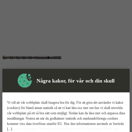
Några kakor, för vår och din skull
Hammarborr
Mer information
Vi vill att vår webbplats skall fungera bra för dig. För att göra det använder vi kakor
Hilti TE-C
(cookies) för bland annat statistik så att vi kan lära oss mer om hur vi skall utveckla
vår webbplats på ett så bra sätt som möjligt. Nedan kan du läsa mer och anpassa dina
inställningar. Notera att när du godkänner statistik och marknadsförings-cookies
SDS-plus fäste
kommer viss data överföras utanför EU. Hur den informationen används av berörda
Två skär
[...]
bolag vet vi inte exakt. Till exempel uppfyller inte USA:s lagstiftning alla de krav
Tar bort damm effektivt