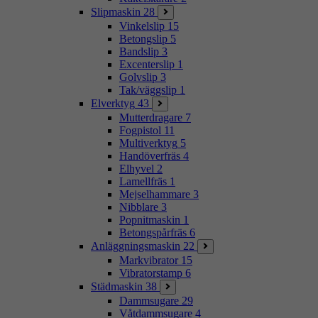
Slipmaskin
28
Vinkelslip
15
Betongslip
5
Bandslip
3
Excenterslip
1
Golvslip
3
Tak/väggslip
1
Elverktyg
43
Mutterdragare
7
Fogpistol
11
Multiverktyg
5
Handöverfräs
4
Elhyvel
2
Lamellfräs
1
Mejselhammare
3
Nibblare
3
Popnitmaskin
1
Betongspårfräs
6
Anläggningsmaskin
22
Markvibrator
15
Vibratorstamp
6
Städmaskin
38
Dammsugare
29
Våtdammsugare
4