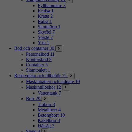
Fyllhammare
3
Krafsa
1
Kratta
2
Räfsa
1
Skottkärra
1
Skyffel
7
Spade
2
Yxa
1
Bod och container
30
Personalbod
11
Kontorsbod
8
Container
5
Slamtoalett
1
Reservdelar och tillbehör
75
Maskinbatteri och laddare
10
Maskintillbehör
12
Vattentank
7
Borr
29
Träborr
3
Metallborr
4
Betongborr
10
Kakelborr
3
Hålsåg
7
Slang
4