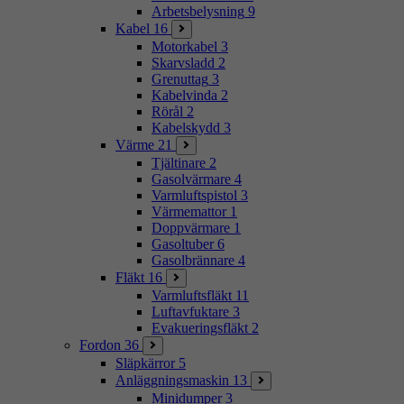
Arbetsbelysning
9
Kabel
16
Motorkabel
3
Skarvsladd
2
Grenuttag
3
Kabelvinda
2
Rörål
2
Kabelskydd
3
Värme
21
Tjältinare
2
Gasolvärmare
4
Varmluftspistol
3
Värmemattor
1
Doppvärmare
1
Gasoltuber
6
Gasolbrännare
4
Fläkt
16
Varmluftsfläkt
11
Luftavfuktare
3
Evakueringsfläkt
2
Fordon
36
Släpkärror
5
Anläggningsmaskin
13
Minidumper
3