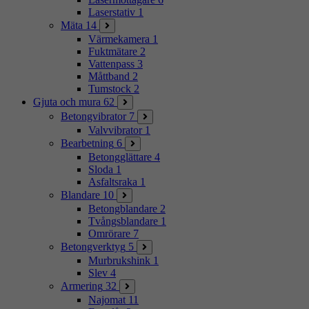
Laserstativ
1
Mäta
14
Värmekamera
1
Fuktmätare
2
Vattenpass
3
Måttband
2
Tumstock
2
Gjuta och mura
62
Betongvibrator
7
Valvvibrator
1
Bearbetning
6
Betongglättare
4
Sloda
1
Asfaltsraka
1
Blandare
10
Betongblandare
2
Tvångsblandare
1
Omrörare
7
Betongverktyg
5
Murbrukshink
1
Slev
4
Armering
32
Najomat
11