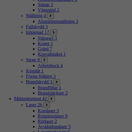
Stämp
3
Väggstöd
2
Ställning
4
Aluminiumställning
3
Fallskydd
3
Inhägnad
17
Stängsel
3
Koner
1
Grind
7
Kravallstaket
1
Stege
8
Arbetsbock
4
Körplåt
1
Första hjälpen
3
Brandskydd
3
Brandfiltar
1
Brandsläckare
2
Mätinstrument
42
Laser
26
Korslaser
3
Rotationslaser
9
Rörlaser
2
Avståndsmätare
5
Lasermottagare
6