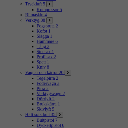
Tryckluft
5
Kompressor
5
Bilmaskin
4
Verktyg
38
Fogspruta
2
Kofot
1
Slägga
1
Hammare
6
Tång
2
Stensax
1
Profilsax
2
Spett
1
Kniv
8
Vagnar och kärror
20
Tegelpirra
2
Fodervagn
3
Pirra
2
Verktygsvagn
2
Dörrlyft
2
Brukskärra
1
Skivlyft
5
Häft spik bult
35
Bultpistol
7
Dyckertpistol
6