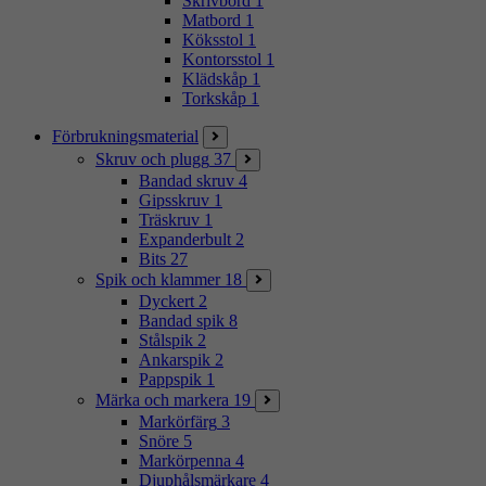
Skrivbord
1
Matbord
1
Köksstol
1
Kontorsstol
1
Klädskåp
1
Torkskåp
1
Förbrukningsmaterial
Skruv och plugg
37
Bandad skruv
4
Gipsskruv
1
Träskruv
1
Expanderbult
2
Bits
27
Spik och klammer
18
Dyckert
2
Bandad spik
8
Stålspik
2
Ankarspik
2
Pappspik
1
Märka och markera
19
Markörfärg
3
Snöre
5
Markörpenna
4
Djuphålsmärkare
4