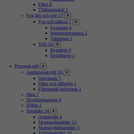
Filter
8
Tjältiningskol
1
Fog lim och tejp
17
Fog och silikon
7
Fogskum
4
Injekteringsmassa
2
Takmassa
1
Tejp
10
Byggtejp
9
Skyddstejp
1
Personskydd
Andningsskydd
16
Halvmask
5
Filter och tillbehör
1
Filtrerande halvmask
1
Skor
7
Skyddsglasögon
4
Hjälm
2
Handske
34
Armskydd
4
Montagehandske
13
Skärskyddshandske
3
Vinterhandske
10