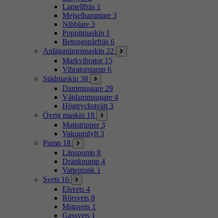
Lamellfräs
1
Mejselhammare
3
Nibblare
3
Popnitmaskin
1
Betongspårfräs
6
Anläggningsmaskin
22
Markvibrator
15
Vibratorstamp
6
Städmaskin
38
Dammsugare
29
Våtdammsugare
4
Högtryckstvätt
3
Övrig maskin
18
Mattstripper
3
Vakuumlyft
3
Pump
18
Länspump
8
Dränkpump
4
Vattentank
1
Svets
16
Elsvets
4
Rörsvets
8
Migsvets
1
Gassvets
1