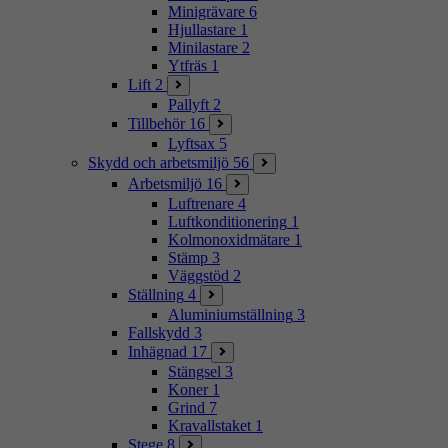
Minigrävare
6
Hjullastare
1
Minilastare
2
Ytfräs
1
Lift
2
Pallyft
2
Tillbehör
16
Lyftsax
5
Skydd och arbetsmiljö
56
Arbetsmiljö
16
Luftrenare
4
Luftkonditionering
1
Kolmonoxidmätare
1
Stämp
3
Väggstöd
2
Ställning
4
Aluminiumställning
3
Fallskydd
3
Inhägnad
17
Stängsel
3
Koner
1
Grind
7
Kravallstaket
1
Stege
8