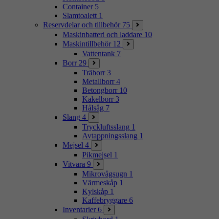
Container
5
Slamtoalett
1
Reservdelar och tillbehör
75
Maskinbatteri och laddare
10
Maskintillbehör
12
Vattentank
7
Borr
29
Träborr
3
Metallborr
4
Betongborr
10
Kakelborr
3
Hålsåg
7
Slang
4
Tryckluftsslang
1
Avtappningsslang
1
Mejsel
4
Pikmejsel
1
Vitvara
9
Mikrovågsugn
1
Värmeskåp
1
Kylskåp
1
Kaffebryggare
6
Inventarier
6