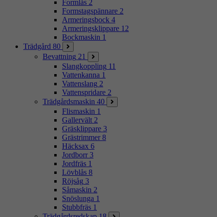
Formlås
2
Formstagspännare
2
Armeringsbock
4
Armeringsklippare
12
Bockmaskin
1
Trädgård
80
Bevattning
21
Slangkoppling
11
Vattenkanna
1
Vattenslang
2
Vattenspridare
2
Trädgårdsmaskin
40
Flismaskin
1
Gallervält
2
Gräsklippare
3
Grästrimmer
8
Häcksax
6
Jordborr
3
Jordfräs
1
Lövblås
8
Röjsåg
3
Såmaskin
2
Snöslunga
1
Stubbfräs
1
Trädgårdsredskap
18