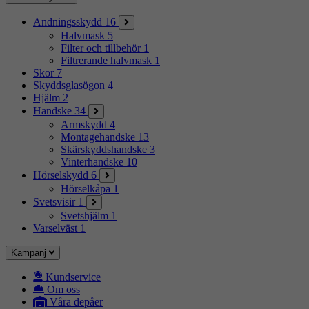
Andningsskydd
16
Halvmask
5
Filter och tillbehör
1
Filtrerande halvmask
1
Skor
7
Skyddsglasögon
4
Hjälm
2
Handske
34
Armskydd
4
Montagehandske
13
Skärskyddshandske
3
Vinterhandske
10
Hörselskydd
6
Hörselkåpa
1
Svetsvisir
1
Svetshjälm
1
Varselväst
1
Kampanj
Kundservice
Om oss
Våra depåer