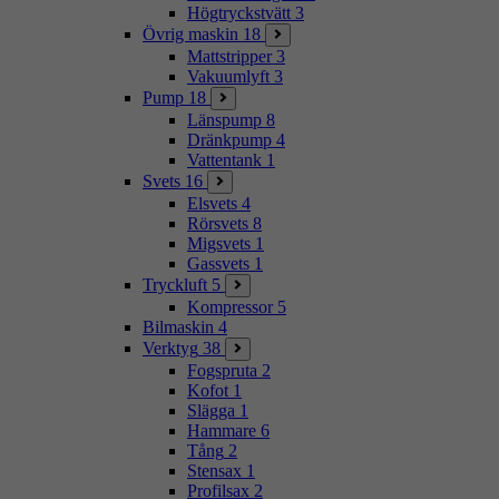
Högtryckstvätt
3
Övrig maskin
18
Mattstripper
3
Vakuumlyft
3
Pump
18
Länspump
8
Dränkpump
4
Vattentank
1
Svets
16
Elsvets
4
Rörsvets
8
Migsvets
1
Gassvets
1
Tryckluft
5
Kompressor
5
Bilmaskin
4
Verktyg
38
Fogspruta
2
Kofot
1
Slägga
1
Hammare
6
Tång
2
Stensax
1
Profilsax
2