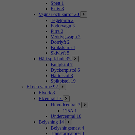
Spett
1
Kniv
8
Vagnar och kärror
20
Tegelpirra
2
Fodervagn
3
Pirra
2
Verktygsvagn
2
Dörrlyft
2
Brukskärra
1
Skivlyft
5
Häft spik bult
35
Bultpistol
7
Dyckertpistol
6
Häftpistol
3
Spikpistol
19
El och värme
92
Elverk
8
Elcentral
17
Huvudcentral
7
125A
1
Undercentral
10
Belysning
14
Belysningsmast
4
Transformatorer
1