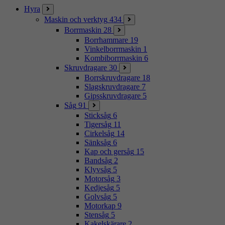
Hyra
Maskin och verktyg
434
Borrmaskin
28
Borrhammare
19
Vinkelborrmaskin
1
Kombiborrmaskin
6
Skruvdragare
30
Borrskruvdragare
18
Slagskruvdragare
7
Gipsskruvdragare
5
Såg
91
Sticksåg
6
Tigersåg
11
Cirkelsåg
14
Sänksåg
6
Kap och gersåg
15
Bandsåg
2
Klyvsåg
5
Motorsåg
3
Kedjesåg
5
Golvsåg
5
Motorkap
9
Stensåg
5
Kakelskärare
2