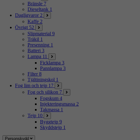
Bränsle
7
Dieseltank
1
Dagligvaror
2
Kaffe
2
Övrigt
52
Slipmaterial
9
Träkil
1
Presenning
1
Batteri
3
Lampa
11
Ficklampa
3
Pannlampa
3
Filter
8
Tjältiningskol
1
Fog lim och tejp
17
Fog och silikon
7
Fogskum
4
Injekteringsmassa
2
Takmassa
1
Tejp
10
Byggtejp
9
Skyddstejp
1
Personskydd