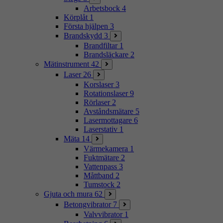
Arbetsbock
4
Körplåt
1
Första hjälpen
3
Brandskydd
3
Brandfiltar
1
Brandsläckare
2
Mätinstrument
42
Laser
26
Korslaser
3
Rotationslaser
9
Rörlaser
2
Avståndsmätare
5
Lasermottagare
6
Laserstativ
1
Mäta
14
Värmekamera
1
Fuktmätare
2
Vattenpass
3
Måttband
2
Tumstock
2
Gjuta och mura
62
Betongvibrator
7
Valvvibrator
1