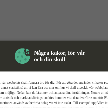
Några kakor, för vår
och din skull
tt vår webbplats skall fungera bra för dig. För att göra det använder vi kakor (c
 annat statistik så att vi kan lära oss mer om hur vi skall utveckla vår webbplats
som möjligt. Nedan kan du läsa mer och anpassa dina inställningar. Notera att n
r statistik och marknadsförings-cookies kommer viss data överföras utanför E
rmationen används av berörda bolag vet vi inte exakt. Till exempel uppfyller i
ing alla de krav gällande hantering av personuppgifter som ställs inom EU, vilk