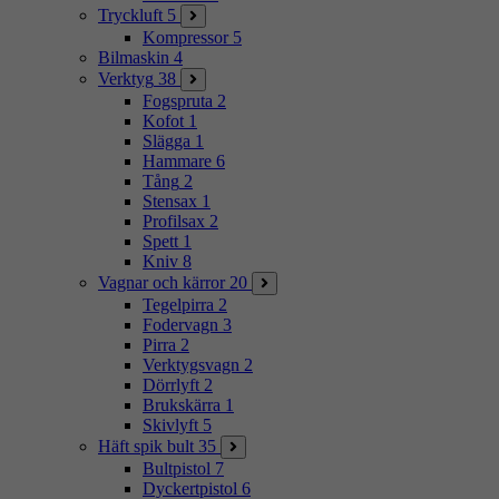
Tryckluft
5
Kompressor
5
Bilmaskin
4
Verktyg
38
Fogspruta
2
Kofot
1
Slägga
1
Hammare
6
Tång
2
Stensax
1
Profilsax
2
Spett
1
Kniv
8
Vagnar och kärror
20
Tegelpirra
2
Fodervagn
3
Pirra
2
Verktygsvagn
2
Dörrlyft
2
Brukskärra
1
Skivlyft
5
Häft spik bult
35
Bultpistol
7
Dyckertpistol
6