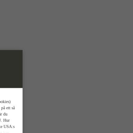
ookies)
 på ett så
är du
U. Hur
nte USA:s
et kan