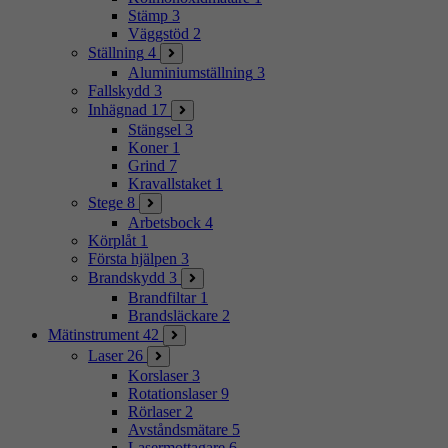
Stämp
3
Väggstöd
2
Ställning
4
Aluminiumställning
3
Fallskydd
3
Inhägnad
17
Stängsel
3
Koner
1
Grind
7
Kravallstaket
1
Stege
8
Arbetsbock
4
Körplåt
1
Första hjälpen
3
Brandskydd
3
Brandfiltar
1
Brandsläckare
2
Mätinstrument
42
Laser
26
Korslaser
3
Rotationslaser
9
Rörlaser
2
Avståndsmätare
5
Lasermottagare
6