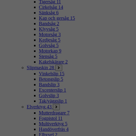
Tigersåg
11
Cirkelsåg
14
Sänksåg
6
Kap och gersåg
15
Bandsåg
2
Klyvsåg
5
Motorsåg
3
Kedjesåg
5
Golvsåg
5
Motorkap
9
Stensåg
5
Kakelskärare
2
Slipmaskin
28
Vinkelslip
15
Betongslip
5
Bandslip
3
Excenterslip
1
Golvslip
3
Tak/väggslip
1
Elverktyg
43
Mutterdragare
7
Fogpistol
11
Multiverktyg
5
Handöverfräs
4
Elhyvel
2