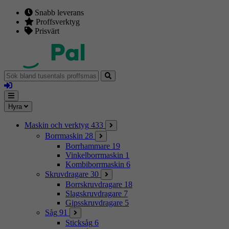
Snabb leverans
Proffsverktyg
Prisvärt
Sök
bland
Logga
tusentals
in
proffsmaskiner
Mina
Meny
Hyra
sidor
Maskin och verktyg
433
Borrmaskin
28
Borrhammare
19
Vinkelborrmaskin
1
Kombiborrmaskin
6
Skruvdragare
30
Borrskruvdragare
18
Slagskruvdragare
7
Gipsskruvdragare
5
Såg
91
Sticksåg
6