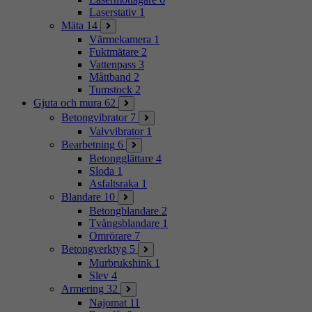
Laserstativ
1
Mäta
14
Värmekamera
1
Fuktmätare
2
Vattenpass
3
Måttband
2
Tumstock
2
Gjuta och mura
62
Betongvibrator
7
Valvvibrator
1
Bearbetning
6
Betongglättare
4
Sloda
1
Asfaltsraka
1
Blandare
10
Betongblandare
2
Tvångsblandare
1
Omrörare
7
Betongverktyg
5
Murbrukshink
1
Slev
4
Armering
32
Najomat
11