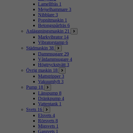
Lamellfräs
1
Mejselhammare
3
Nibblare
3
Popnitmaskin
1
Betongspårfräs
6
Anläggningsmaskin
21
Markvibrator
14
Vibratorstamp
6
Städmaskin
38
Dammsugare
29
Våtdammsugare
4
Högtryckstvätt
3
Övrig maskin
18
Mattstripper
3
Vakuumlyft
3
Pump
18
Länspump
8
Dränkpump
4
Vattentank
1
Svets
16
Elsvets
4
Rörsvets
8
Migsvets
1
Gassvets
1