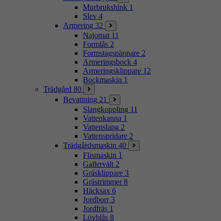
Murbrukshink
1
Slev
4
Armering
32
Najomat
11
Formlås
2
Formstagspännare
2
Armeringsbock
4
Armeringsklippare
12
Bockmaskin
1
Trädgård
80
Bevattning
21
Slangkoppling
11
Vattenkanna
1
Vattenslang
2
Vattenspridare
2
Trädgårdsmaskin
40
Flismaskin
1
Gallervält
2
Gräsklippare
3
Grästrimmer
8
Häcksax
6
Jordborr
3
Jordfräs
1
Lövblås
8