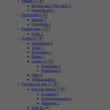
Sanitet
37
Big bag säck (SH-säck)
1
Papperskorg
1
Drivmedel
8
Bränsle
7
Dieseltank
1
Dagligvaror
2
Kaffe
2
Övrigt
52
Slipmaterial
9
Träkil
1
Presenning
1
Batteri
3
Lampa
11
Ficklampa
3
Pannlampa
3
Filter
8
Tjältiningskol
1
Fog lim och tejp
17
Fog och silikon
7
Fogskum
4
Injekteringsmassa
2
Takmassa
1
Tejp
10