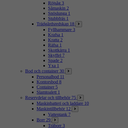
Röjsåg
3
Såmaskin
2
Snöslunga
1
Stubbfräs
1
Trädgårdsredskap
18
Fyllhammare
3
Krafsa
1
Kratta
2
Räfsa
1
Skottkärra
1
Skyffel
7
Spade
2
Yxa
1
Bod och container
30
Personalbod
11
Kontorsbod
8
Container
5
Slamtoalett
1
Reservdelar och tillbehör
75
Maskinbatteri och laddare
10
Maskintillbehör
12
Vattentank
7
Borr
29
Träborr
3