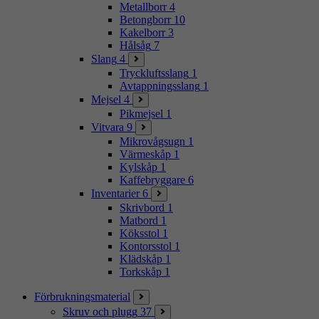
Metallborr
4
Betongborr
10
Kakelborr
3
Hålsåg
7
Slang
4
Tryckluftsslang
1
Avtappningsslang
1
Mejsel
4
Pikmejsel
1
Vitvara
9
Mikrovågsugn
1
Värmeskåp
1
Kylskåp
1
Kaffebryggare
6
Inventarier
6
Skrivbord
1
Matbord
1
Köksstol
1
Kontorsstol
1
Klädskåp
1
Torkskåp
1
Förbrukningsmaterial
Skruv och plugg
37