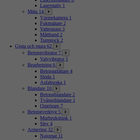
Laserstativ
1
Mäta
14
Värmekamera
1
Fuktmätare
2
Vattenpass
3
Måttband
2
Tumstock
2
Gjuta och mura
62
Betongvibrator
7
Valvvibrator
1
Bearbetning
6
Betongglättare
4
Sloda
1
Asfaltsraka
1
Blandare
10
Betongblandare
2
Tvångsblandare
1
Omrörare
7
Betongverktyg
5
Murbrukshink
1
Slev
4
Armering
32
Najomat
11