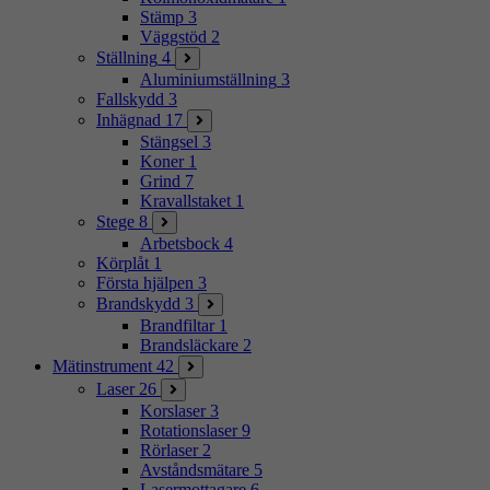
Stämp
3
Väggstöd
2
Ställning
4
Aluminiumställning
3
Fallskydd
3
Inhägnad
17
Stängsel
3
Koner
1
Grind
7
Kravallstaket
1
Stege
8
Arbetsbock
4
Körplåt
1
Första hjälpen
3
Brandskydd
3
Brandfiltar
1
Brandsläckare
2
Mätinstrument
42
Laser
26
Korslaser
3
Rotationslaser
9
Rörlaser
2
Avståndsmätare
5
Lasermottagare
6