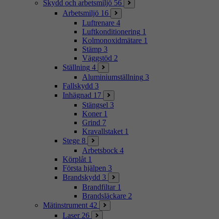
Skydd och arbetsmiljö
56
Arbetsmiljö
16
Luftrenare
4
Luftkonditionering
1
Kolmonoxidmätare
1
Stämp
3
Väggstöd
2
Ställning
4
Aluminiumställning
3
Fallskydd
3
Inhägnad
17
Stängsel
3
Koner
1
Grind
7
Kravallstaket
1
Stege
8
Arbetsbock
4
Körplåt
1
Första hjälpen
3
Brandskydd
3
Brandfiltar
1
Brandsläckare
2
Mätinstrument
42
Laser
26