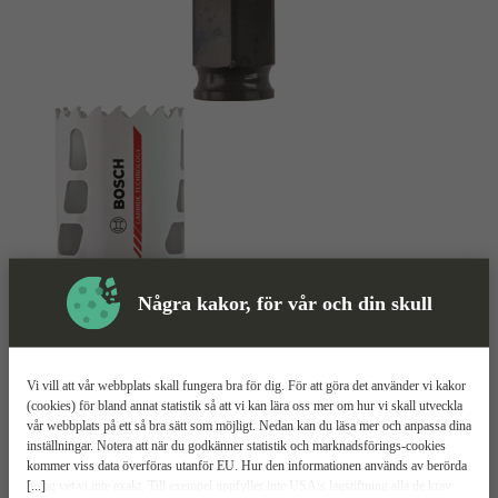
Några kakor, för vår och din skull
Skyddsutrustning
Vi vill att vår webbplats skall fungera bra för dig. För att göra det använder vi kakor
Hålsåg
Mer information
(cookies) för bland annat statistik så att vi kan lära oss mer om hur vi skall utveckla
vår webbplats på ett så bra sätt som möjligt. Nedan kan du läsa mer och anpassa dina
inställningar. Notera att när du godkänner statistik och marknadsförings-cookies
Bosch Endurance for Heavy
kommer viss data överföras utanför EU. Hur den informationen används av berörda
[...]
bolag vet vi inte exakt. Till exempel uppfyller inte USA:s lagstiftning alla de krav