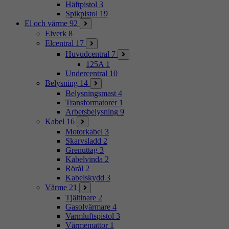
Häftpistol
3
Spikpistol
19
El och värme
92
Elverk
8
Elcentral
17
Huvudcentral
7
125A
1
Undercentral
10
Belysning
14
Belysningsmast
4
Transformatorer
1
Arbetsbelysning
9
Kabel
16
Motorkabel
3
Skarvsladd
2
Grenuttag
3
Kabelvinda
2
Rörål
2
Kabelskydd
3
Värme
21
Tjältinare
2
Gasolvärmare
4
Varmluftspistol
3
Värmemattor
1