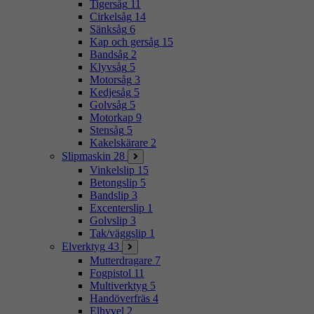
Tigersåg
11
Cirkelsåg
14
Sänksåg
6
Kap och gersåg
15
Bandsåg
2
Klyvsåg
5
Motorsåg
3
Kedjesåg
5
Golvsåg
5
Motorkap
9
Stensåg
5
Kakelskärare
2
Slipmaskin
28
Vinkelslip
15
Betongslip
5
Bandslip
3
Excenterslip
1
Golvslip
3
Tak/väggslip
1
Elverktyg
43
Mutterdragare
7
Fogpistol
11
Multiverktyg
5
Handöverfräs
4
Elhyvel
2