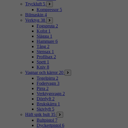
Tryckluft
5
Kompressor
5
Bilmaskin
4
Verktyg
38
Fogspruta
2
Kofot
1
Slägga
1
Hammare
6
Tång
2
Stensax
1
Profilsax
2
Spett
1
Kniv
8
Vagnar och kärror
20
Tegelpirra
2
Fodervagn
3
Pirra
2
Verktygsvagn
2
Dörrlyft
2
Brukskärra
1
Skivlyft
5
Häft spik bult
35
Bultpistol
7
Dyckertpistol
6