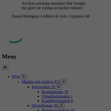
Att hyra och köpa maskiner från Toolpal
har gjort vår vardag så mycket enklare!
Daniel Holmgren
A Måleri & Golv i Uppland AB
Meny
Stäng
Hyra
Maskin och verktyg
433
Borrmaskin
28
Borrhammare
19
Vinkelborrmaskin
1
Kombiborrmaskin
6
Skruvdragare
30
Borrskruvdragare
18