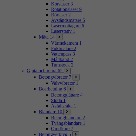
Korslaser
3
Rotationslaser
9
Rörlaser
2
Avståndsmätare
5
Lasermottagare
6
Laserstativ
1
Mäta
14
Värmekamera
1
Fuktmätare
2
Vattenpass
3
Måttband
2
Tumstock
2
Gjuta och mura
62
Betongvibrator
7
Valvvibrator
1
Bearbetning
6
Betongglättare
4
Sloda
1
Asfaltsraka
1
Blandare
10
Betongblandare
2
Tvångsblandare
1
Omrörare
7
Betongverktyg
5