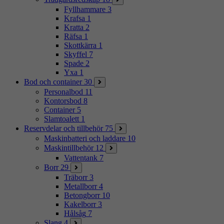
Fyllhammare
3
Krafsa
1
Kratta
2
Räfsa
1
Skottkärra
1
Skyffel
7
Spade
2
Yxa
1
Bod och container
30
Personalbod
11
Kontorsbod
8
Container
5
Slamtoalett
1
Reservdelar och tillbehör
75
Maskinbatteri och laddare
10
Maskintillbehör
12
Vattentank
7
Borr
29
Träborr
3
Metallborr
4
Betongborr
10
Kakelborr
3
Hålsåg
7
Slang
4