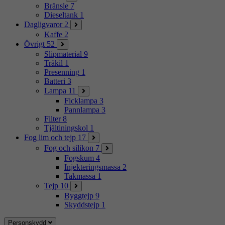
Bränsle
7
Dieseltank
1
Dagligvaror
2
Kaffe
2
Övrigt
52
Slipmaterial
9
Träkil
1
Presenning
1
Batteri
3
Lampa
11
Ficklampa
3
Pannlampa
3
Filter
8
Tjältiningskol
1
Fog lim och tejp
17
Fog och silikon
7
Fogskum
4
Injekteringsmassa
2
Takmassa
1
Tejp
10
Byggtejp
9
Skyddstejp
1
Personskydd