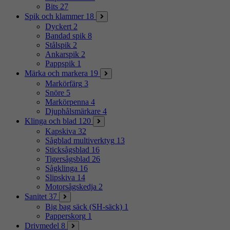
Bits
27
Spik och klammer
18
Dyckert
2
Bandad spik
8
Stålspik
2
Ankarspik
2
Pappspik
1
Märka och markera
19
Markörfärg
3
Snöre
5
Markörpenna
4
Djuphålsmärkare
4
Klinga och blad
120
Kapskiva
32
Sågblad multiverktyg
13
Sticksågsblad
16
Tigersågsblad
26
Sågklinga
16
Slipskiva
14
Motorsågskedja
2
Sanitet
37
Big bag säck (SH-säck)
1
Papperskorg
1
Drivmedel
8