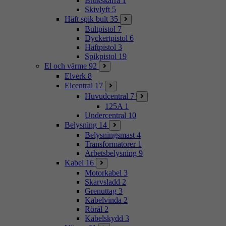
Brukskärra
1
Skivlyft
5
Häft spik bult
35
Bultpistol
7
Dyckertpistol
6
Häftpistol
3
Spikpistol
19
El och värme
92
Elverk
8
Elcentral
17
Huvudcentral
7
125A
1
Undercentral
10
Belysning
14
Belysningsmast
4
Transformatorer
1
Arbetsbelysning
9
Kabel
16
Motorkabel
3
Skarvsladd
2
Grenuttag
3
Kabelvinda
2
Rörål
2
Kabelskydd
3