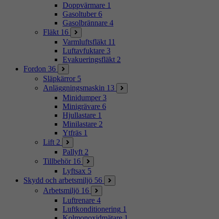
Doppvärmare
1
Gasoltuber
6
Gasolbrännare
4
Fläkt
16
Varmluftsfläkt
11
Luftavfuktare
3
Evakueringsfläkt
2
Fordon
36
Släpkärror
5
Anläggningsmaskin
13
Minidumper
3
Minigrävare
6
Hjullastare
1
Minilastare
2
Ytfräs
1
Lift
2
Pallyft
2
Tillbehör
16
Lyftsax
5
Skydd och arbetsmiljö
56
Arbetsmiljö
16
Luftrenare
4
Luftkonditionering
1
Kolmonoxidmätare
1