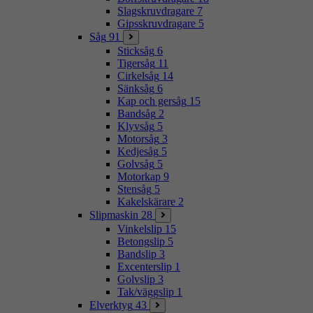
Slagskruvdragare
7
Gipsskruvdragare
5
Såg
91
Sticksåg
6
Tigersåg
11
Cirkelsåg
14
Sänksåg
6
Kap och gersåg
15
Bandsåg
2
Klyvsåg
5
Motorsåg
3
Kedjesåg
5
Golvsåg
5
Motorkap
9
Stensåg
5
Kakelskärare
2
Slipmaskin
28
Vinkelslip
15
Betongslip
5
Bandslip
3
Excenterslip
1
Golvslip
3
Tak/väggslip
1
Elverktyg
43