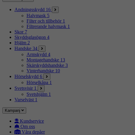
Andningsskydd
16
Halvmask
5
Filter och tillbehör
1
Filtrerande halvmask
1
Skor
7
Skyddsglasögon
4
Hjälm
2
Handske
34
Armskydd
4
Montagehandske
13
Skärskyddshandske
3
Vinterhandske
10
Hörselskydd
6
Hörselkåpa
1
Svetsvisir
1
Svetshjälm
1
Varselväst
1
Kampanj
Kundservice
Om oss
Våra depåer