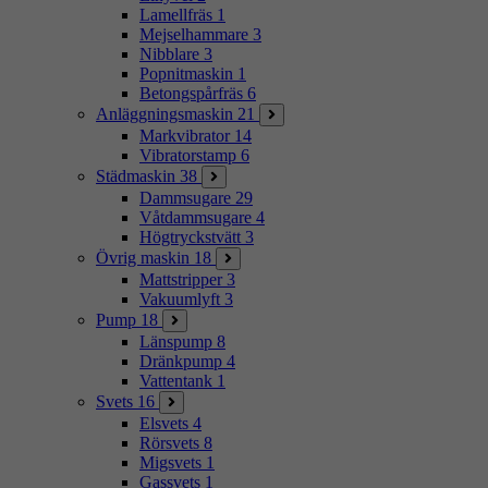
Lamellfräs
1
Mejselhammare
3
Nibblare
3
Popnitmaskin
1
Betongspårfräs
6
Anläggningsmaskin
21
Markvibrator
14
Vibratorstamp
6
Städmaskin
38
Dammsugare
29
Våtdammsugare
4
Högtryckstvätt
3
Övrig maskin
18
Mattstripper
3
Vakuumlyft
3
Pump
18
Länspump
8
Dränkpump
4
Vattentank
1
Svets
16
Elsvets
4
Rörsvets
8
Migsvets
1
Gassvets
1