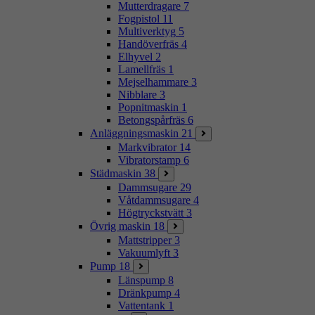
Mutterdragare
7
Fogpistol
11
Multiverktyg
5
Handöverfräs
4
Elhyvel
2
Lamellfräs
1
Mejselhammare
3
Nibblare
3
Popnitmaskin
1
Betongspårfräs
6
Anläggningsmaskin
21
Markvibrator
14
Vibratorstamp
6
Städmaskin
38
Dammsugare
29
Våtdammsugare
4
Högtryckstvätt
3
Övrig maskin
18
Mattstripper
3
Vakuumlyft
3
Pump
18
Länspump
8
Dränkpump
4
Vattentank
1