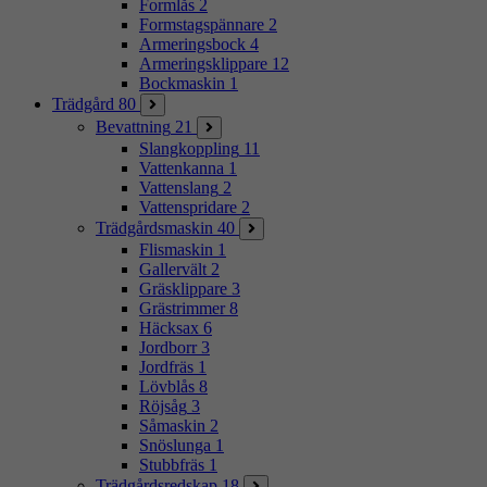
Formlås
2
Formstagspännare
2
Armeringsbock
4
Armeringsklippare
12
Bockmaskin
1
Trädgård
80
Bevattning
21
Slangkoppling
11
Vattenkanna
1
Vattenslang
2
Vattenspridare
2
Trädgårdsmaskin
40
Flismaskin
1
Gallervält
2
Gräsklippare
3
Grästrimmer
8
Häcksax
6
Jordborr
3
Jordfräs
1
Lövblås
8
Röjsåg
3
Såmaskin
2
Snöslunga
1
Stubbfräs
1
Trädgårdsredskap
18