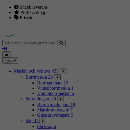
Snabb leverans
Proffsverktyg
Prisvärt
Sök
bland
Logga
tusentals
in
proffsmaskiner
Mina
Meny
Hyra
sidor
Maskin och verktyg
433
Borrmaskin
28
Borrhammare
19
Vinkelborrmaskin
1
Kombiborrmaskin
6
Skruvdragare
30
Borrskruvdragare
18
Slagskruvdragare
7
Gipsskruvdragare
5
Såg
91
Sticksåg
6