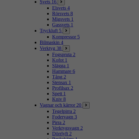
Svets
16
Elsvets
4
Rörsvets
8
Migsvets
1
Gassvets
1
Tryckluft
5
Kompressor
5
Bilmaskin
4
Verktyg
38
Fogspruta
2
Kofot
1
Slägga
1
Hammare
6
Tång
2
Stensax
1
Profilsax
2
Spett
1
Kniv
8
Vagnar och kärror
20
Tegelpirra
2
Fodervagn
3
Pirra
2
Verktygsvagn
2
Dörrlyft
2