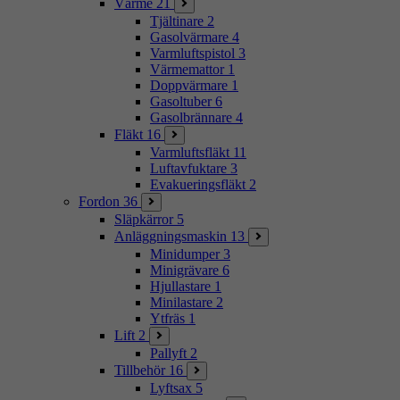
Värme
21
Tjältinare
2
Gasolvärmare
4
Varmluftspistol
3
Värmemattor
1
Doppvärmare
1
Gasoltuber
6
Gasolbrännare
4
Fläkt
16
Varmluftsfläkt
11
Luftavfuktare
3
Evakueringsfläkt
2
Fordon
36
Släpkärror
5
Anläggningsmaskin
13
Minidumper
3
Minigrävare
6
Hjullastare
1
Minilastare
2
Ytfräs
1
Lift
2
Pallyft
2
Tillbehör
16
Lyftsax
5