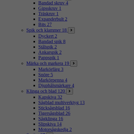
Bandad skruv
4
Gipsskruv
1
Träskruv
1
Expanderbult
2
Bits
27
Spik och klammer
18
Dyckert
2
Bandad spik
8
Stålspik
2
Ankarspik
2
Pappspik
1
Märka och markera
19
Markörfärg
3
Snöre
5
Markörpenna
4
Djuphålsmärkare
4
Klinga och blad
120
Kapskiva
32
Sågblad multiverktyg
13
Sticksågsblad
16
Tigersågsblad
26
Sågklinga
16
Slipskiva
14
Motorsågskedja
2