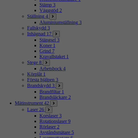
Stämp
3
Väggstöd
2
Ställning
4
Aluminiumställning
3
Fallskydd
3
Inhägnad
17
Stängsel
3
Koner
1
Grind
7
Kravallstaket
1
Stege
8
Arbetsbock
4
Körplåt
1
Första hjälpen
3
Brandskydd
3
Brandfiltar
1
Brandsläckare
2
Mätinstrument
42
Laser
26
Korslaser
3
Rotationslaser
9
Rörlaser
2
Avståndsmätare
5
Lasermottagare
6