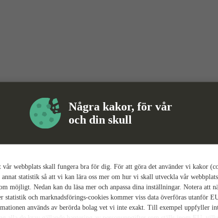
Några kakor, för vår
och din skull
tt vår webbplats skall fungera bra för dig. För att göra det använder vi kakor (c
 annat statistik så att vi kan lära oss mer om hur vi skall utveckla vår webbplats
som möjligt. Nedan kan du läsa mer och anpassa dina inställningar. Notera att n
r statistik och marknadsförings-cookies kommer viss data överföras utanför E
rmationen används av berörda bolag vet vi inte exakt. Till exempel uppfyller i
ing alla de krav gällande hantering av personuppgifter som ställs inom EU, vilk