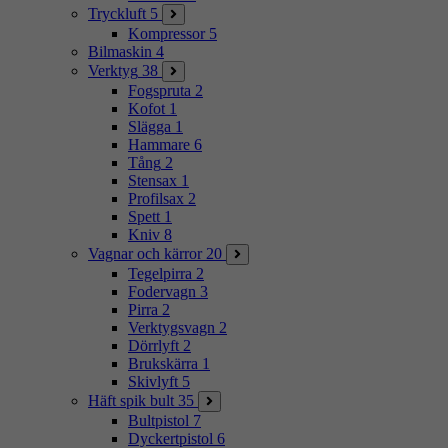
Tryckluft
5
Kompressor
5
Bilmaskin
4
Verktyg
38
Fogspruta
2
Kofot
1
Slägga
1
Hammare
6
Tång
2
Stensax
1
Profilsax
2
Spett
1
Kniv
8
Vagnar och kärror
20
Tegelpirra
2
Fodervagn
3
Pirra
2
Verktygsvagn
2
Dörrlyft
2
Brukskärra
1
Skivlyft
5
Häft spik bult
35
Bultpistol
7
Dyckertpistol
6