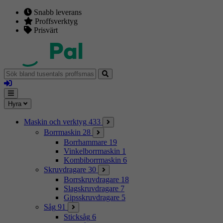
Snabb leverans
Proffsverktyg
Prisvärt
Sök
bland
Logga
tusentals
in
proffsmaskiner
Mina
Meny
Hyra
sidor
Maskin och verktyg
433
Borrmaskin
28
Borrhammare
19
Vinkelborrmaskin
1
Kombiborrmaskin
6
Skruvdragare
30
Borrskruvdragare
18
Slagskruvdragare
7
Gipsskruvdragare
5
Såg
91
Sticksåg
6