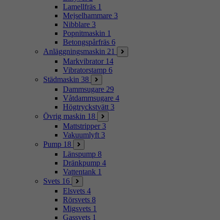
Lamellfräs
1
Mejselhammare
3
Nibblare
3
Popnitmaskin
1
Betongspårfräs
6
Anläggningsmaskin
21
Markvibrator
14
Vibratorstamp
6
Städmaskin
38
Dammsugare
29
Våtdammsugare
4
Högtryckstvätt
3
Övrig maskin
18
Mattstripper
3
Vakuumlyft
3
Pump
18
Länspump
8
Dränkpump
4
Vattentank
1
Svets
16
Elsvets
4
Rörsvets
8
Migsvets
1
Gassvets
1