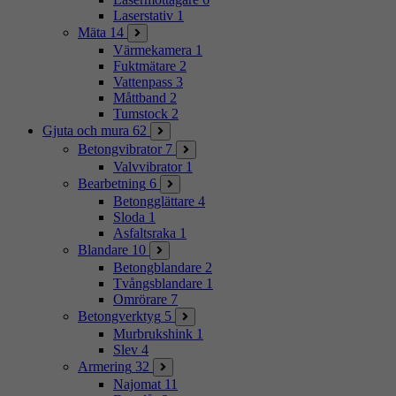
Laserstativ
1
Mäta
14
Värmekamera
1
Fuktmätare
2
Vattenpass
3
Måttband
2
Tumstock
2
Gjuta och mura
62
Betongvibrator
7
Valvvibrator
1
Bearbetning
6
Betongglättare
4
Sloda
1
Asfaltsraka
1
Blandare
10
Betongblandare
2
Tvångsblandare
1
Omrörare
7
Betongverktyg
5
Murbrukshink
1
Slev
4
Armering
32
Najomat
11