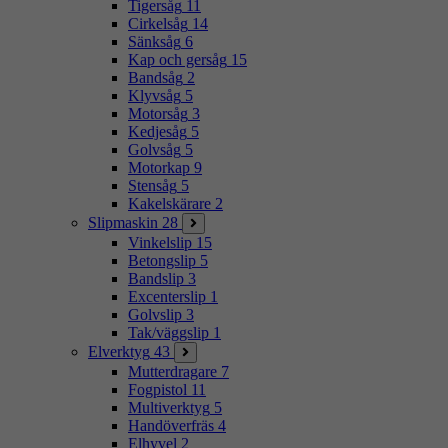
Tigersåg
11
Cirkelsåg
14
Sänksåg
6
Kap och gersåg
15
Bandsåg
2
Klyvsåg
5
Motorsåg
3
Kedjesåg
5
Golvsåg
5
Motorkap
9
Stensåg
5
Kakelskärare
2
Slipmaskin
28
Vinkelslip
15
Betongslip
5
Bandslip
3
Excenterslip
1
Golvslip
3
Tak/väggslip
1
Elverktyg
43
Mutterdragare
7
Fogpistol
11
Multiverktyg
5
Handöverfräs
4
Elhyvel
2