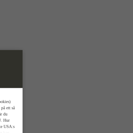
ookies)
 på ett så
är du
U. Hur
nte USA:s
et kan