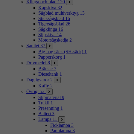
Klinga och blad
120
Kapskiva
32
Sågblad multiverktyg
13
Sticksågsblad
16
Tigersågsblad
26
Sågklinga
16
Slipskiva
14
Motorsågskedja
2
Sanitet
37
Big bag säck (SH-säck)
1
Papperskorg
1
Drivmedel
8
Bränsle
7
Dieseltank
1
Dagligvaror
2
Kaffe
2
Övrigt
52
Slipmaterial
9
Träkil
1
Presenning
1
Batteri
3
Lampa
11
Ficklampa
3
Pannlampa
3