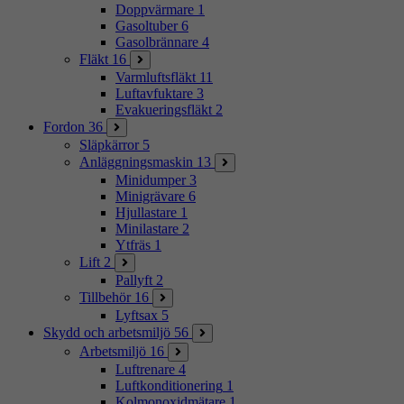
Doppvärmare
1
Gasoltuber
6
Gasolbrännare
4
Fläkt
16
Varmluftsfläkt
11
Luftavfuktare
3
Evakueringsfläkt
2
Fordon
36
Släpkärror
5
Anläggningsmaskin
13
Minidumper
3
Minigrävare
6
Hjullastare
1
Minilastare
2
Ytfräs
1
Lift
2
Pallyft
2
Tillbehör
16
Lyftsax
5
Skydd och arbetsmiljö
56
Arbetsmiljö
16
Luftrenare
4
Luftkonditionering
1
Kolmonoxidmätare
1