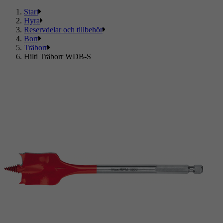
Start
Hyra
Reservdelar och tillbehör
Borr
Träborr
Hilti Träborr WDB-S