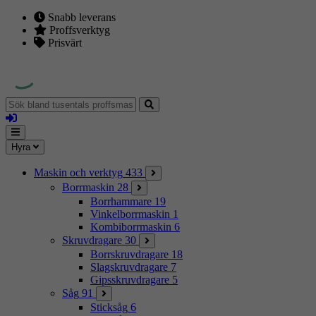
Snabb leverans
Proffsverktyg
Prisvärt
Sök
bland
Logga
tusentals
in
proffsmaskiner
Mina
Meny
Hyra
sidor
Maskin och verktyg
433
Borrmaskin
28
Borrhammare
19
Vinkelborrmaskin
1
Kombiborrmaskin
6
Skruvdragare
30
Borrskruvdragare
18
Slagskruvdragare
7
Gipsskruvdragare
5
Såg
91
Sticksåg
6