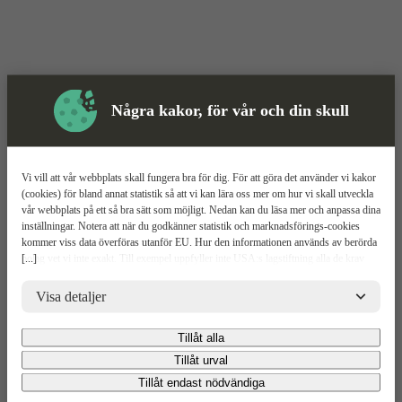
Några kakor, för vår och din skull
Vi vill att vår webbplats skall fungera bra för dig. För att göra det använder vi kakor
(cookies) för bland annat statistik så att vi kan lära oss mer om hur vi skall utveckla
vår webbplats på ett så bra sätt som möjligt. Nedan kan du läsa mer och anpassa dina
inställningar. Notera att när du godkänner statistik och marknadsförings-cookies
kommer viss data överföras utanför EU. Hur den informationen används av berörda
[...]
bolag vet vi inte exakt. Till exempel uppfyller inte USA:s lagstiftning alla de krav
gällande hantering av personuppgifter som ställs inom EU, vilket kan innebära vissa
Skyddsutrustning
risker för dina personuppgifter. De berörda bolagen måste lämna över uppgifter till
Visa detaljer
brottsbekämpande myndigheter i USA om de får en sådan begäran. Det kan dock
Träborr
Mer information
vara svårt eller omöjligt för dig att hävda dina rättigheter, t.ex. rätten till radering,
Tillåt alla
gällande eventuella personuppgifter som de brottsbekämpande myndigheterna har
Hilti WDB-S
fått tillgång till. Genom att godkänna statistik och marknadsförings-cookies nedan
Tillåt urval
bekräftar du att du samtycker till att data överförs till tredje land.
Tillåt endast nödvändiga
Relaterade
Teknisk spec
Upp