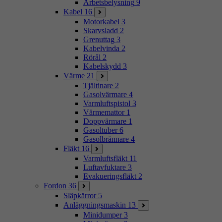
Arbetsbelysning
9
Kabel
16
Motorkabel
3
Skarvsladd
2
Grenuttag
3
Kabelvinda
2
Rörål
2
Kabelskydd
3
Värme
21
Tjältinare
2
Gasolvärmare
4
Varmluftspistol
3
Värmemattor
1
Doppvärmare
1
Gasoltuber
6
Gasolbrännare
4
Fläkt
16
Varmluftsfläkt
11
Luftavfuktare
3
Evakueringsfläkt
2
Fordon
36
Släpkärror
5
Anläggningsmaskin
13
Minidumper
3