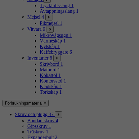
Tryckluftsslang
1
Avtappningsslang
1
Mejsel
4
Pikmejsel
1
Vitvara
9
Mikrovågsugn
1
Värmeskåp
1
Kylskåp
1
Kaffebryggare
6
Inventarier
6
Skrivbord
1
Matbord
1
Köksstol
1
Kontorsstol
1
Klädskåp
1
Torkskåp
1
Förbrukningsmaterial
Skruv och plugg
37
Bandad skruv
4
Gipsskruv
1
Träskruv
1
Expanderbult
2