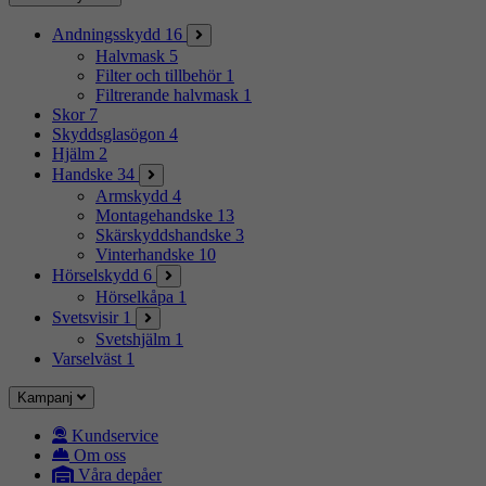
Andningsskydd
16
Halvmask
5
Filter och tillbehör
1
Filtrerande halvmask
1
Skor
7
Skyddsglasögon
4
Hjälm
2
Handske
34
Armskydd
4
Montagehandske
13
Skärskyddshandske
3
Vinterhandske
10
Hörselskydd
6
Hörselkåpa
1
Svetsvisir
1
Svetshjälm
1
Varselväst
1
Kampanj
Kundservice
Om oss
Våra depåer