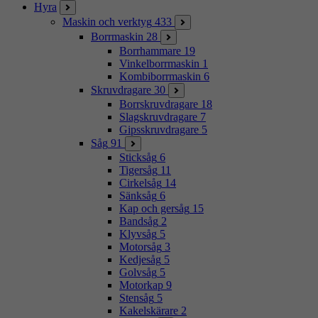
Hyra
Maskin och verktyg
433
Borrmaskin
28
Borrhammare
19
Vinkelborrmaskin
1
Kombiborrmaskin
6
Skruvdragare
30
Borrskruvdragare
18
Slagskruvdragare
7
Gipsskruvdragare
5
Såg
91
Sticksåg
6
Tigersåg
11
Cirkelsåg
14
Sänksåg
6
Kap och gersåg
15
Bandsåg
2
Klyvsåg
5
Motorsåg
3
Kedjesåg
5
Golvsåg
5
Motorkap
9
Stensåg
5
Kakelskärare
2