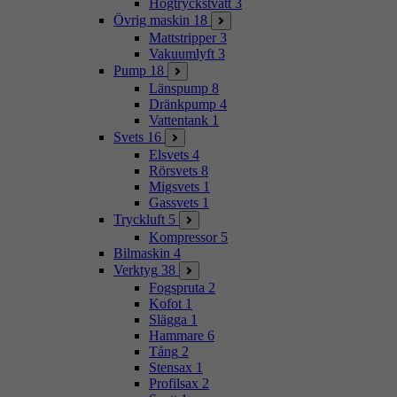
Högtryckstvätt
3
Övrig maskin
18
Mattstripper
3
Vakuumlyft
3
Pump
18
Länspump
8
Dränkpump
4
Vattentank
1
Svets
16
Elsvets
4
Rörsvets
8
Migsvets
1
Gassvets
1
Tryckluft
5
Kompressor
5
Bilmaskin
4
Verktyg
38
Fogspruta
2
Kofot
1
Slägga
1
Hammare
6
Tång
2
Stensax
1
Profilsax
2