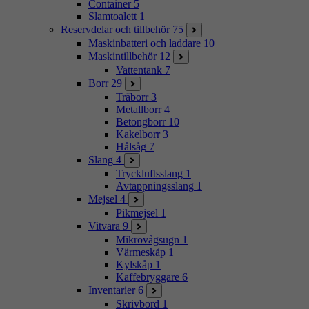
Container
5
Slamtoalett
1
Reservdelar och tillbehör
75
Maskinbatteri och laddare
10
Maskintillbehör
12
Vattentank
7
Borr
29
Träborr
3
Metallborr
4
Betongborr
10
Kakelborr
3
Hålsåg
7
Slang
4
Tryckluftsslang
1
Avtappningsslang
1
Mejsel
4
Pikmejsel
1
Vitvara
9
Mikrovågsugn
1
Värmeskåp
1
Kylskåp
1
Kaffebryggare
6
Inventarier
6
Skrivbord
1