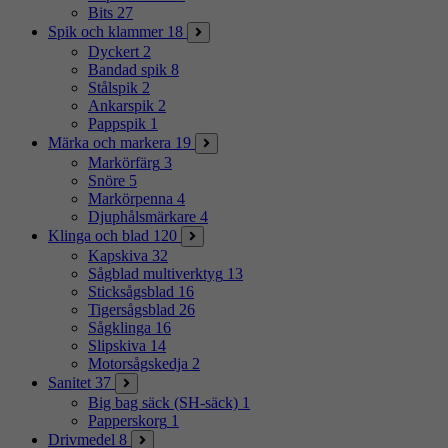
Bits
27
Spik och klammer
18
Dyckert
2
Bandad spik
8
Stålspik
2
Ankarspik
2
Pappspik
1
Märka och markera
19
Markörfärg
3
Snöre
5
Markörpenna
4
Djuphålsmärkare
4
Klinga och blad
120
Kapskiva
32
Sågblad multiverktyg
13
Sticksågsblad
16
Tigersågsblad
26
Sågklinga
16
Slipskiva
14
Motorsågskedja
2
Sanitet
37
Big bag säck (SH-säck)
1
Papperskorg
1
Drivmedel
8