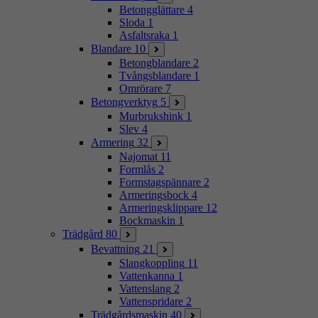
Betongglättare
4
Sloda
1
Asfaltsraka
1
Blandare
10
Betongblandare
2
Tvångsblandare
1
Omrörare
7
Betongverktyg
5
Murbrukshink
1
Slev
4
Armering
32
Najomat
11
Formlås
2
Formstagspännare
2
Armeringsbock
4
Armeringsklippare
12
Bockmaskin
1
Trädgård
80
Bevattning
21
Slangkoppling
11
Vattenkanna
1
Vattenslang
2
Vattenspridare
2
Trädgårdsmaskin
40