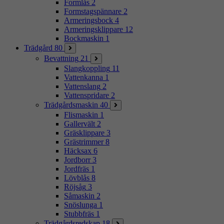
Formlås
2
Formstagspännare
2
Armeringsbock
4
Armeringsklippare
12
Bockmaskin
1
Trädgård
80
Bevattning
21
Slangkoppling
11
Vattenkanna
1
Vattenslang
2
Vattenspridare
2
Trädgårdsmaskin
40
Flismaskin
1
Gallervält
2
Gräsklippare
3
Grästrimmer
8
Häcksax
6
Jordborr
3
Jordfräs
1
Lövblås
8
Röjsåg
3
Såmaskin
2
Snöslunga
1
Stubbfräs
1
Trädgårdsredskap
18