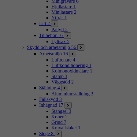
Minigrävare
6
Hjullastare
1
Minilastare
2
Ytfräs
1
Lift
2
Pallyft
2
Tillbehör
16
Lyftsax
5
Skydd och arbetsmiljö
56
Arbetsmiljö
16
Luftrenare
4
Luftkonditionering
1
Kolmonoxidmätare
1
Stämp
3
Väggstöd
2
Ställning
4
Aluminiumställning
3
Fallskydd
3
Inhägnad
17
Stängsel
3
Koner
1
Grind
7
Kravallstaket
1
Stege
8