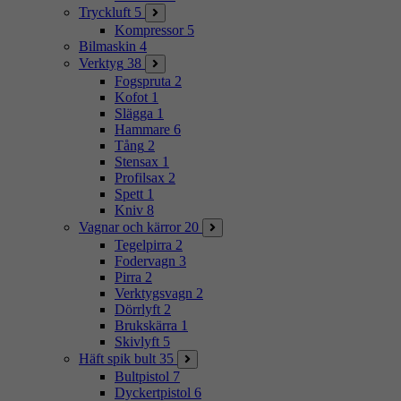
Tryckluft
5
Kompressor
5
Bilmaskin
4
Verktyg
38
Fogspruta
2
Kofot
1
Slägga
1
Hammare
6
Tång
2
Stensax
1
Profilsax
2
Spett
1
Kniv
8
Vagnar och kärror
20
Tegelpirra
2
Fodervagn
3
Pirra
2
Verktygsvagn
2
Dörrlyft
2
Brukskärra
1
Skivlyft
5
Häft spik bult
35
Bultpistol
7
Dyckertpistol
6