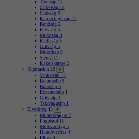
Tigersåg
11
Cirkelsåg
14
Sänksåg
6
Kap och gersåg
15
Bandsåg
2
Klyvsåg
5
Motorsåg
3
Kedjesåg
5
Golvsåg
5
Motorkap
9
Stensåg
5
Kakelskärare
2
Slipmaskin
28
Vinkelslip
15
Betongslip
5
Bandslip
3
Excenterslip
1
Golvslip
3
Tak/väggslip
1
Elverktyg
43
Mutterdragare
7
Fogpistol
11
Multiverktyg
5
Handöverfräs
4
Elhyvel
2