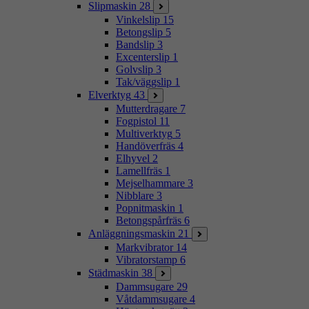
Slipmaskin
28
Vinkelslip
15
Betongslip
5
Bandslip
3
Excenterslip
1
Golvslip
3
Tak/väggslip
1
Elverktyg
43
Mutterdragare
7
Fogpistol
11
Multiverktyg
5
Handöverfräs
4
Elhyvel
2
Lamellfräs
1
Mejselhammare
3
Nibblare
3
Popnitmaskin
1
Betongspårfräs
6
Anläggningsmaskin
21
Markvibrator
14
Vibratorstamp
6
Städmaskin
38
Dammsugare
29
Våtdammsugare
4