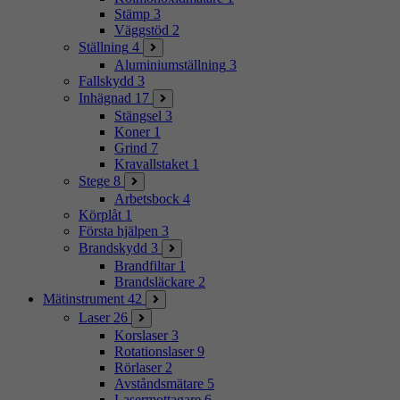
Stämp
3
Väggstöd
2
Ställning
4
Aluminiumställning
3
Fallskydd
3
Inhägnad
17
Stängsel
3
Koner
1
Grind
7
Kravallstaket
1
Stege
8
Arbetsbock
4
Körplåt
1
Första hjälpen
3
Brandskydd
3
Brandfiltar
1
Brandsläckare
2
Mätinstrument
42
Laser
26
Korslaser
3
Rotationslaser
9
Rörlaser
2
Avståndsmätare
5
Lasermottagare
6