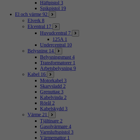
Häftpistol
3
Spikpistol
19
El och värme
92
Elverk
8
Elcentral
17
Huvudcentral
7
125A
1
Undercentral
10
Belysning
14
Belysningsmast
4
Transformatorer
1
Arbetsbelysning
9
Kabel
16
Motorkabel
3
Skarvsladd
2
Grenuttag
3
Kabelvinda
2
Rörål
2
Kabelskydd
3
Värme
21
Tjältinare
2
Gasolvärmare
4
Varmluftspistol
3
Värmemattor
1