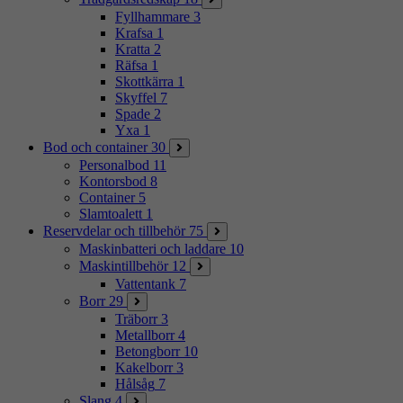
Fyllhammare
3
Krafsa
1
Kratta
2
Räfsa
1
Skottkärra
1
Skyffel
7
Spade
2
Yxa
1
Bod och container
30
Personalbod
11
Kontorsbod
8
Container
5
Slamtoalett
1
Reservdelar och tillbehör
75
Maskinbatteri och laddare
10
Maskintillbehör
12
Vattentank
7
Borr
29
Träborr
3
Metallborr
4
Betongborr
10
Kakelborr
3
Hålsåg
7
Slang
4