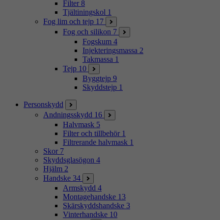
Filter
8
Tjältiningskol
1
Fog lim och tejp
17
Fog och silikon
7
Fogskum
4
Injekteringsmassa
2
Takmassa
1
Tejp
10
Byggtejp
9
Skyddstejp
1
Personskydd
Andningsskydd
16
Halvmask
5
Filter och tillbehör
1
Filtrerande halvmask
1
Skor
7
Skyddsglasögon
4
Hjälm
2
Handske
34
Armskydd
4
Montagehandske
13
Skärskyddshandske
3
Vinterhandske
10