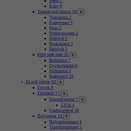
Spett
1
Kniv
8
Vagnar och kärror
20
Tegelpirra
2
Fodervagn
3
Pirra
2
Verktygsvagn
2
Dörrlyft
2
Brukskärra
1
Skivlyft
5
Häft spik bult
35
Bultpistol
7
Dyckertpistol
6
Häftpistol
3
Spikpistol
19
El och värme
92
Elverk
8
Elcentral
17
Huvudcentral
7
125A
1
Undercentral
10
Belysning
14
Belysningsmast
4
Transformatorer
1