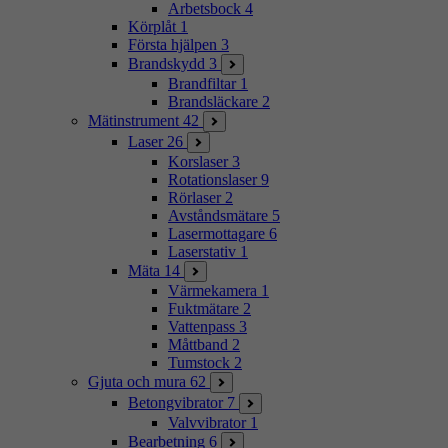
Arbetsbock
4
Körplåt
1
Första hjälpen
3
Brandskydd
3
Brandfiltar
1
Brandsläckare
2
Mätinstrument
42
Laser
26
Korslaser
3
Rotationslaser
9
Rörlaser
2
Avståndsmätare
5
Lasermottagare
6
Laserstativ
1
Mäta
14
Värmekamera
1
Fuktmätare
2
Vattenpass
3
Måttband
2
Tumstock
2
Gjuta och mura
62
Betongvibrator
7
Valvvibrator
1
Bearbetning
6