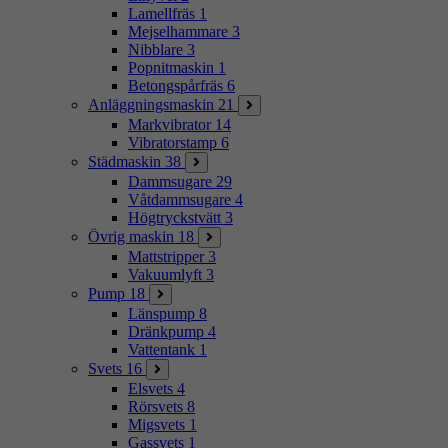
Lamellfräs
1
Mejselhammare
3
Nibblare
3
Popnitmaskin
1
Betongspårfräs
6
Anläggningsmaskin
21
Markvibrator
14
Vibratorstamp
6
Städmaskin
38
Dammsugare
29
Våtdammsugare
4
Högtryckstvätt
3
Övrig maskin
18
Mattstripper
3
Vakuumlyft
3
Pump
18
Länspump
8
Dränkpump
4
Vattentank
1
Svets
16
Elsvets
4
Rörsvets
8
Migsvets
1
Gassvets
1