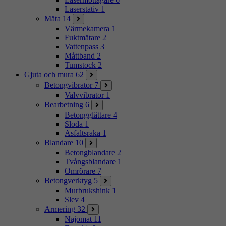
Laserstativ
1
Mäta
14
Värmekamera
1
Fuktmätare
2
Vattenpass
3
Måttband
2
Tumstock
2
Gjuta och mura
62
Betongvibrator
7
Valvvibrator
1
Bearbetning
6
Betongglättare
4
Sloda
1
Asfaltsraka
1
Blandare
10
Betongblandare
2
Tvångsblandare
1
Omrörare
7
Betongverktyg
5
Murbrukshink
1
Slev
4
Armering
32
Najomat
11