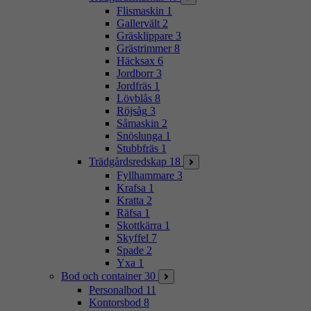
Flismaskin
1
Gallervält
2
Gräsklippare
3
Grästrimmer
8
Häcksax
6
Jordborr
3
Jordfräs
1
Lövblås
8
Röjsåg
3
Såmaskin
2
Snöslunga
1
Stubbfräs
1
Trädgårdsredskap
18
Fyllhammare
3
Krafsa
1
Kratta
2
Räfsa
1
Skottkärra
1
Skyffel
7
Spade
2
Yxa
1
Bod och container
30
Personalbod
11
Kontorsbod
8