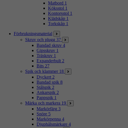
Matbord
1
Köksstol
1
Kontorsstol
1
Klädskåp
1
Torkskåp
1
Förbrukningsmaterial
Skruv och plugg
37
Bandad skruv
4
Gipsskruv
1
Träskruv
1
Expanderbult
2
Bits
27
Spik och klammer
18
Dyckert
2
Bandad spik
8
Stålspik
2
Ankarspik
2
Pappspik
1
Märka och markera
19
Markörfärg
3
Snöre
5
Markörpenna
4
Djuphålsmärkare
4