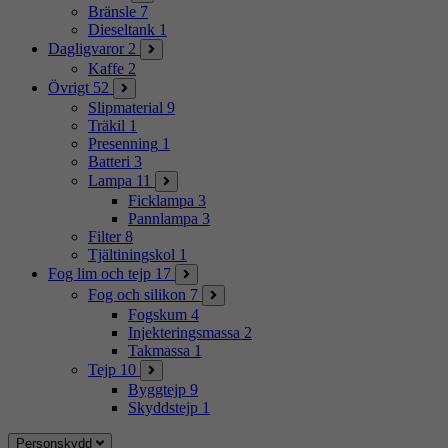
Bränsle
7
Dieseltank
1
Dagligvaror
2
Kaffe
2
Övrigt
52
Slipmaterial
9
Träkil
1
Presenning
1
Batteri
3
Lampa
11
Ficklampa
3
Pannlampa
3
Filter
8
Tjältiningskol
1
Fog lim och tejp
17
Fog och silikon
7
Fogskum
4
Injekteringsmassa
2
Takmassa
1
Tejp
10
Byggtejp
9
Skyddstejp
1
Personskydd