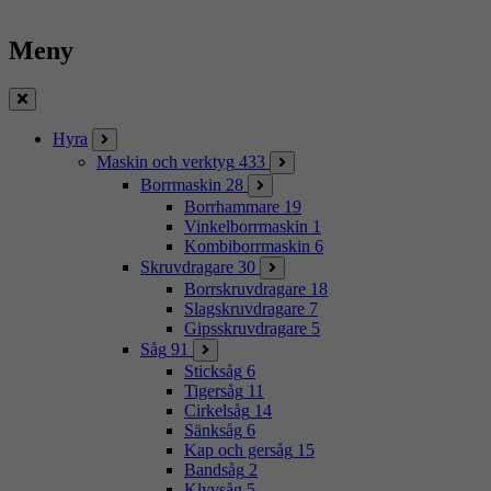
Meny
Stäng
Hyra
Maskin och verktyg
433
Borrmaskin
28
Borrhammare
19
Vinkelborrmaskin
1
Kombiborrmaskin
6
Skruvdragare
30
Borrskruvdragare
18
Slagskruvdragare
7
Gipsskruvdragare
5
Såg
91
Sticksåg
6
Tigersåg
11
Cirkelsåg
14
Sänksåg
6
Kap och gersåg
15
Bandsåg
2
Klyvsåg
5