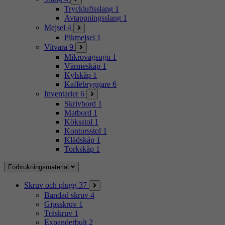
Tryckluftsslang
1
Avtappningsslang
1
Mejsel
4
Pikmejsel
1
Vitvara
9
Mikrovågsugn
1
Värmeskåp
1
Kylskåp
1
Kaffebryggare
6
Inventarier
6
Skrivbord
1
Matbord
1
Köksstol
1
Kontorsstol
1
Klädskåp
1
Torkskåp
1
Förbrukningsmaterial
Skruv och plugg
37
Bandad skruv
4
Gipsskruv
1
Träskruv
1
Expanderbult
2