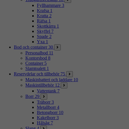
Fyllhammare
3
Krafsa
1
Kratta
2
Räfsa
1
Skottkärra
1
Skyffel
7
Spade
2
Yxa
1
Bod och container
30
Personalbod
11
Kontorsbod
8
Container
5
Slamtoalett
1
Reservdelar och tillbehör
75
Maskinbatteri och laddare
10
Maskintillbehör
12
Vattentank
7
Borr
29
Träborr
3
Metallborr
4
Betongborr
10
Kakelborr
3
Hålsåg
7
Slang
4