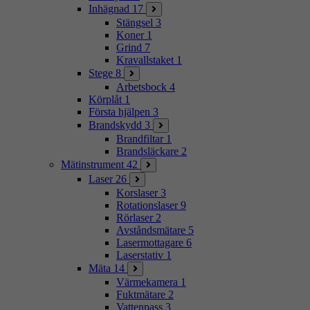
Inhägnad
17
Stängsel
3
Koner
1
Grind
7
Kravallstaket
1
Stege
8
Arbetsbock
4
Körplåt
1
Första hjälpen
3
Brandskydd
3
Brandfiltar
1
Brandsläckare
2
Mätinstrument
42
Laser
26
Korslaser
3
Rotationslaser
9
Rörlaser
2
Avståndsmätare
5
Lasermottagare
6
Laserstativ
1
Mäta
14
Värmekamera
1
Fuktmätare
2
Vattenpass
3