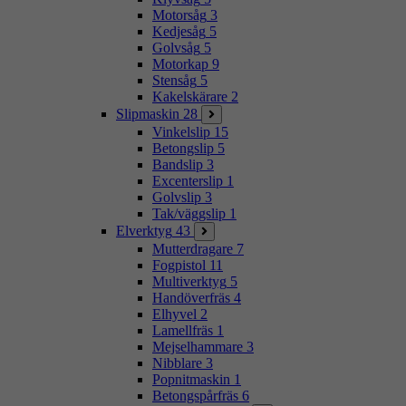
Motorsåg
3
Kedjesåg
5
Golvsåg
5
Motorkap
9
Stensåg
5
Kakelskärare
2
Slipmaskin
28
Vinkelslip
15
Betongslip
5
Bandslip
3
Excenterslip
1
Golvslip
3
Tak/väggslip
1
Elverktyg
43
Mutterdragare
7
Fogpistol
11
Multiverktyg
5
Handöverfräs
4
Elhyvel
2
Lamellfräs
1
Mejselhammare
3
Nibblare
3
Popnitmaskin
1
Betongspårfräs
6