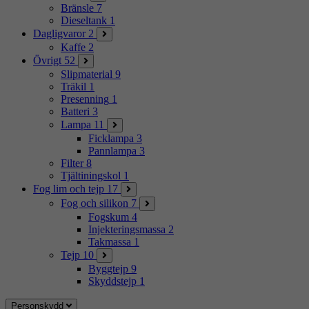
Bränsle
7
Dieseltank
1
Dagligvaror
2
Kaffe
2
Övrigt
52
Slipmaterial
9
Träkil
1
Presenning
1
Batteri
3
Lampa
11
Ficklampa
3
Pannlampa
3
Filter
8
Tjältiningskol
1
Fog lim och tejp
17
Fog och silikon
7
Fogskum
4
Injekteringsmassa
2
Takmassa
1
Tejp
10
Byggtejp
9
Skyddstejp
1
Personskydd