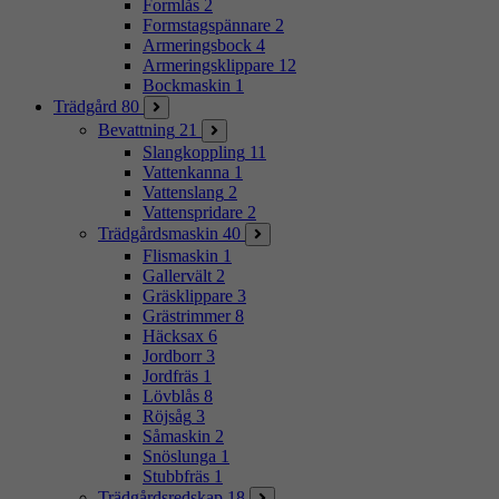
Formlås
2
Formstagspännare
2
Armeringsbock
4
Armeringsklippare
12
Bockmaskin
1
Trädgård
80
Bevattning
21
Slangkoppling
11
Vattenkanna
1
Vattenslang
2
Vattenspridare
2
Trädgårdsmaskin
40
Flismaskin
1
Gallervält
2
Gräsklippare
3
Grästrimmer
8
Häcksax
6
Jordborr
3
Jordfräs
1
Lövblås
8
Röjsåg
3
Såmaskin
2
Snöslunga
1
Stubbfräs
1
Trädgårdsredskap
18