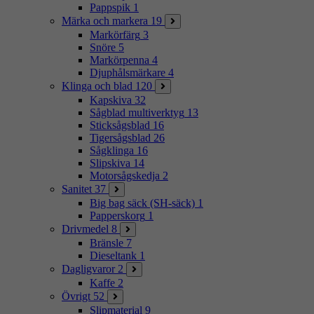
Pappspik
1
Märka och markera
19
Markörfärg
3
Snöre
5
Markörpenna
4
Djuphålsmärkare
4
Klinga och blad
120
Kapskiva
32
Sågblad multiverktyg
13
Sticksågsblad
16
Tigersågsblad
26
Sågklinga
16
Slipskiva
14
Motorsågskedja
2
Sanitet
37
Big bag säck (SH-säck)
1
Papperskorg
1
Drivmedel
8
Bränsle
7
Dieseltank
1
Dagligvaror
2
Kaffe
2
Övrigt
52
Slipmaterial
9