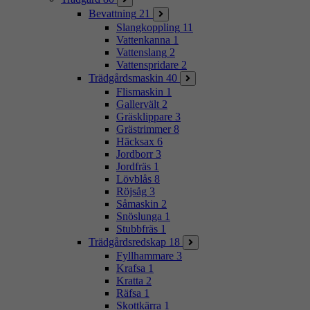
Bevattning
21
Slangkoppling
11
Vattenkanna
1
Vattenslang
2
Vattenspridare
2
Trädgårdsmaskin
40
Flismaskin
1
Gallervält
2
Gräsklippare
3
Grästrimmer
8
Häcksax
6
Jordborr
3
Jordfräs
1
Lövblås
8
Röjsåg
3
Såmaskin
2
Snöslunga
1
Stubbfräs
1
Trädgårdsredskap
18
Fyllhammare
3
Krafsa
1
Kratta
2
Räfsa
1
Skottkärra
1