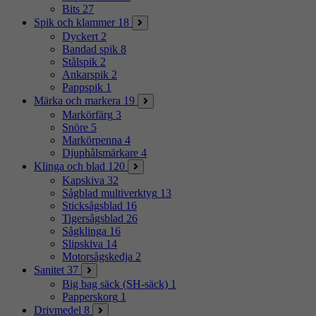
Bits
27
Spik och klammer
18
Dyckert
2
Bandad spik
8
Stålspik
2
Ankarspik
2
Pappspik
1
Märka och markera
19
Markörfärg
3
Snöre
5
Markörpenna
4
Djuphålsmärkare
4
Klinga och blad
120
Kapskiva
32
Sågblad multiverktyg
13
Sticksågsblad
16
Tigersågsblad
26
Sågklinga
16
Slipskiva
14
Motorsågskedja
2
Sanitet
37
Big bag säck (SH-säck)
1
Papperskorg
1
Drivmedel
8