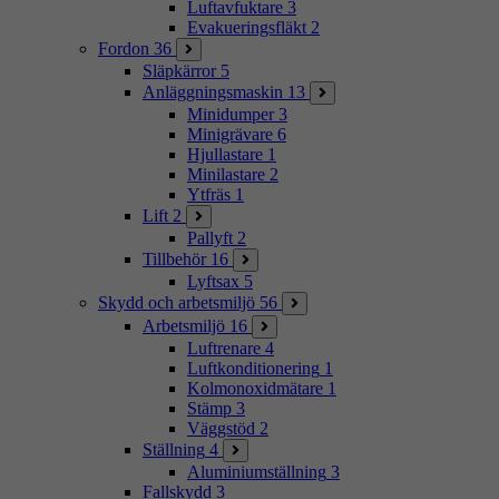
Luftavfuktare
3
Evakueringsfläkt
2
Fordon
36
Släpkärror
5
Anläggningsmaskin
13
Minidumper
3
Minigrävare
6
Hjullastare
1
Minilastare
2
Ytfräs
1
Lift
2
Pallyft
2
Tillbehör
16
Lyftsax
5
Skydd och arbetsmiljö
56
Arbetsmiljö
16
Luftrenare
4
Luftkonditionering
1
Kolmonoxidmätare
1
Stämp
3
Väggstöd
2
Ställning
4
Aluminiumställning
3
Fallskydd
3