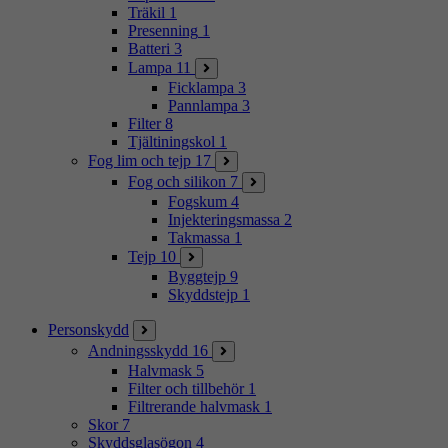
Träkil
1
Presenning
1
Batteri
3
Lampa
11
Ficklampa
3
Pannlampa
3
Filter
8
Tjältiningskol
1
Fog lim och tejp
17
Fog och silikon
7
Fogskum
4
Injekteringsmassa
2
Takmassa
1
Tejp
10
Byggtejp
9
Skyddstejp
1
Personskydd
Andningsskydd
16
Halvmask
5
Filter och tillbehör
1
Filtrerande halvmask
1
Skor
7
Skyddsglasögon
4