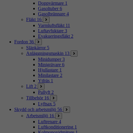
Doppvärmare
1
Gasoltuber
6
Gasolbrännare
4
Fläkt
16
Varmluftsfläkt
11
Luftavfuktare
3
Evakueringsfläkt
2
Fordon
36
Släpkärror
5
Anläggningsmaskin
13
Minidumper
3
Minigrävare
6
Hjullastare
1
Minilastare
2
Ytfräs
1
Lift
2
Pallyft
2
Tillbehör
16
Lyftsax
5
Skydd och arbetsmiljö
56
Arbetsmiljö
16
Luftrenare
4
Luftkonditionering
1
Kolmonoxidmätare
1