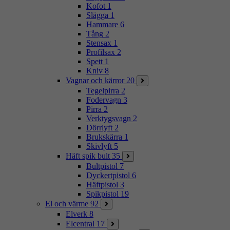
Kofot
1
Slägga
1
Hammare
6
Tång
2
Stensax
1
Profilsax
2
Spett
1
Kniv
8
Vagnar och kärror
20
Tegelpirra
2
Fodervagn
3
Pirra
2
Verktygsvagn
2
Dörrlyft
2
Brukskärra
1
Skivlyft
5
Häft spik bult
35
Bultpistol
7
Dyckertpistol
6
Häftpistol
3
Spikpistol
19
El och värme
92
Elverk
8
Elcentral
17