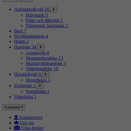
Andningsskydd
16
Halvmask
5
Filter och tillbehör
1
Filtrerande halvmask
1
Skor
7
Skyddsglasögon
4
Hjälm
2
Handske
34
Armskydd
4
Montagehandske
13
Skärskyddshandske
3
Vinterhandske
10
Hörselskydd
6
Hörselkåpa
1
Svetsvisir
1
Svetshjälm
1
Varselväst
1
Kampanj
Kundservice
Om oss
Våra depåer