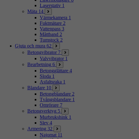
Laserstativ
1
Mäta
14
Värmekamera
1
Fuktmätare
2
Vattenpass
3
Måttband
2
Tumstock
2
Gjuta och mura
62
Betongvibrator
7
Valvvibrator
1
Bearbetning
6
Betongglättare
4
Sloda
1
Asfaltsraka
1
Blandare
10
Betongblandare
2
Tvångsblandare
1
Omrörare
7
Betongverktyg
5
Murbrukshink
1
Slev
4
Armering
32
Najomat
11