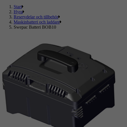
Start
Hyra
Reservdelar och tillbehör
Maskinbatteri och laddare
Swepac Batteri BOB10