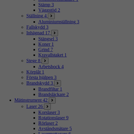
Stämp
3
Väggstöd
2
Ställning
4
Aluminiumställning
3
Fallskydd
3
Inhägnad
17
Stängsel
3
Koner
1
Grind
7
Kravallstaket
1
Stege
8
Arbetsbock
4
Körplåt
1
Första hjälpen
3
Brandskydd
3
Brandfiltar
1
Brandsläckare
2
Mätinstrument
42
Laser
26
Korslaser
3
Rotationslaser
9
Rörlaser
2
Avståndsmätare
5
Lasermottagare
6