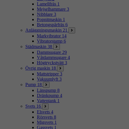
Lamellfräs
1
Mejselhammare
3
Nibblare
3
Popnitmaskin
1
Betongspårfräs
6
Anläggningsmaskin
21
Markvibrator
14
Vibratorstamp
6
Städmaskin
38
Dammsugare
29
Våtdammsugare
4
Högtryckstvätt
3
Övrig maskin
18
Mattstripper
3
Vakuumlyft
3
Pump
18
Länspump
8
Dränkpump
4
Vattentank
1
Svets
16
Elsvets
4
Rörsvets
8
Migsvets
1
Gassvets
1