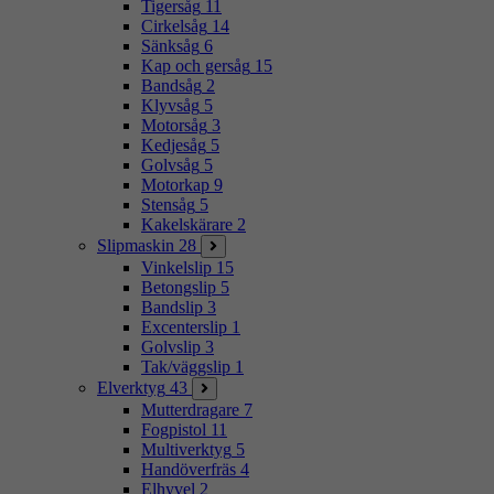
Tigersåg
11
Cirkelsåg
14
Sänksåg
6
Kap och gersåg
15
Bandsåg
2
Klyvsåg
5
Motorsåg
3
Kedjesåg
5
Golvsåg
5
Motorkap
9
Stensåg
5
Kakelskärare
2
Slipmaskin
28
Vinkelslip
15
Betongslip
5
Bandslip
3
Excenterslip
1
Golvslip
3
Tak/väggslip
1
Elverktyg
43
Mutterdragare
7
Fogpistol
11
Multiverktyg
5
Handöverfräs
4
Elhyvel
2