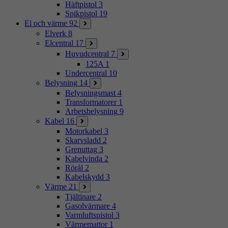
Häftpistol
3
Spikpistol
19
El och värme
92
Elverk
8
Elcentral
17
Huvudcentral
7
125A
1
Undercentral
10
Belysning
14
Belysningsmast
4
Transformatorer
1
Arbetsbelysning
9
Kabel
16
Motorkabel
3
Skarvsladd
2
Grenuttag
3
Kabelvinda
2
Rörål
2
Kabelskydd
3
Värme
21
Tjältinare
2
Gasolvärmare
4
Varmluftspistol
3
Värmemattor
1