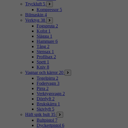
Tryckluft
5
Kompressor
5
Bilmaskin
4
Verktyg
38
Fogspruta
2
Kofot
1
Slägga
1
Hammare
6
Tång
2
Stensax
1
Profilsax
2
Spett
1
Kniv
8
Vagnar och kärror
20
Tegelpirra
2
Fodervagn
3
Pirra
2
Verktygsvagn
2
Dörrlyft
2
Brukskärra
1
Skivlyft
5
Häft spik bult
35
Bultpistol
7
Dyckertpistol
6