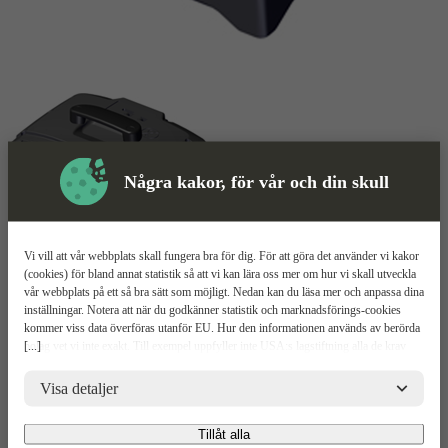
Några kakor, för vår och din skull
Vi vill att vår webbplats skall fungera bra för dig. För att göra det använder vi kakor
(cookies) för bland annat statistik så att vi kan lära oss mer om hur vi skall utveckla
Batteri
Mer information
vår webbplats på ett så bra sätt som möjligt. Nedan kan du läsa mer och anpassa dina
inställningar. Notera att när du godkänner statistik och marknadsförings-cookies
kommer viss data överföras utanför EU. Hur den informationen används av berörda
Swepac BOB10
[...]
bolag vet vi inte exakt. Till exempel uppfyller inte USA:s lagstiftning alla de krav
gällande hantering av personuppgifter som ställs inom EU, vilket kan innebära vissa
risker för dina personuppgifter. De berörda bolagen måste lämna över uppgifter till
Visa detaljer
Kraftfullt batteri
brottsbekämpande myndigheter i USA om de får en sådan begäran. Det kan dock
Slipp avgaser
vara svårt eller omöjligt för dig att hävda dina rättigheter, t.ex. rätten till radering,
1 kWh
Tillåt alla
gällande eventuella personuppgifter som de brottsbekämpande myndigheterna har