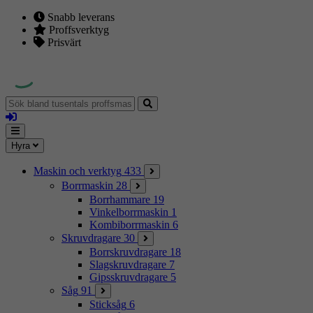
Snabb leverans
Proffsverktyg
Prisvärt
Sök
bland
Logga
tusentals
in
proffsmaskiner
Mina
Meny
Hyra
sidor
Maskin och verktyg
433
Borrmaskin
28
Borrhammare
19
Vinkelborrmaskin
1
Kombiborrmaskin
6
Skruvdragare
30
Borrskruvdragare
18
Slagskruvdragare
7
Gipsskruvdragare
5
Såg
91
Sticksåg
6