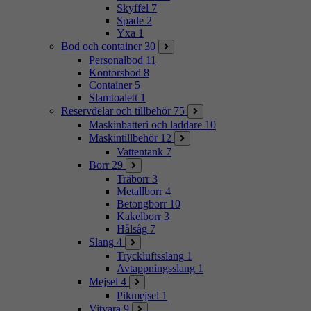
Skyffel
7
Spade
2
Yxa
1
Bod och container
30
Personalbod
11
Kontorsbod
8
Container
5
Slamtoalett
1
Reservdelar och tillbehör
75
Maskinbatteri och laddare
10
Maskintillbehör
12
Vattentank
7
Borr
29
Träborr
3
Metallborr
4
Betongborr
10
Kakelborr
3
Hålsåg
7
Slang
4
Tryckluftsslang
1
Avtappningsslang
1
Mejsel
4
Pikmejsel
1
Vitvara
9