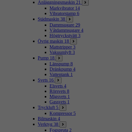
Anläggningsmaskin
21
Markvibrator
14
Vibratorstamp
6
Städmaskin
38
Dammsugare
29
Våtdammsugare
4
Högtryckstvätt
3
Övrig maskin
18
Mattstripper
3
Vakuumlyft
3
Pump
18
Länspump
8
Dränkpump
4
Vattentank
1
Svets
16
Elsvets
4
Rörsvets
8
Migsvets
1
Gassvets
1
Tryckluft
5
Kompressor
5
Bilmaskin
4
Verktyg
38
Fogspruta
2