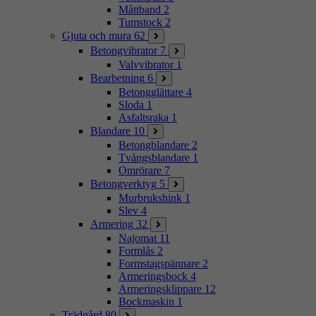
Måttband
2
Tumstock
2
Gjuta och mura
62
Betongvibrator
7
Valvvibrator
1
Bearbetning
6
Betongglättare
4
Sloda
1
Asfaltsraka
1
Blandare
10
Betongblandare
2
Tvångsblandare
1
Omrörare
7
Betongverktyg
5
Murbrukshink
1
Slev
4
Armering
32
Najomat
11
Formlås
2
Formstagspännare
2
Armeringsbock
4
Armeringsklippare
12
Bockmaskin
1
Trädgård
80