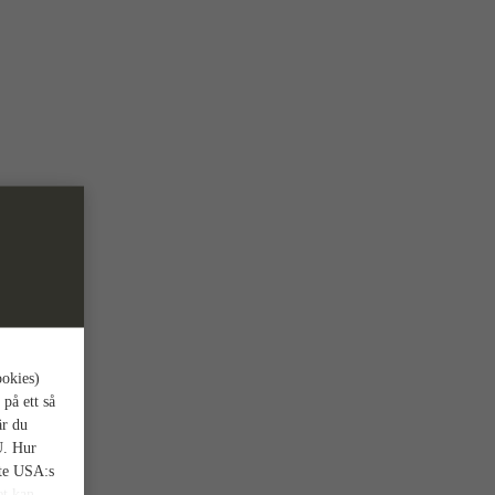
ookies)
 på ett så
är du
U. Hur
nte USA:s
et kan