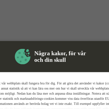
Några kakor, för vår
och din skull
tt vår webbplats skall fungera bra för dig. För att göra det använder vi kakor (c
 annat statistik så att vi kan lära oss mer om hur vi skall utveckla vår webbplats
som möjligt. Nedan kan du läsa mer och anpassa dina inställningar. Notera att n
r statistik och marknadsförings-cookies kommer viss data överföras utanför E
rmationen används av berörda bolag vet vi inte exakt. Till exempel uppfyller i
ing alla de krav gällande hantering av personuppgifter som ställs inom EU, vilk