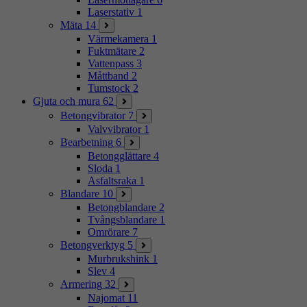
Laserstativ
1
Mäta
14
Värmekamera
1
Fuktmätare
2
Vattenpass
3
Måttband
2
Tumstock
2
Gjuta och mura
62
Betongvibrator
7
Valvvibrator
1
Bearbetning
6
Betongglättare
4
Sloda
1
Asfaltsraka
1
Blandare
10
Betongblandare
2
Tvångsblandare
1
Omrörare
7
Betongverktyg
5
Murbrukshink
1
Slev
4
Armering
32
Najomat
11