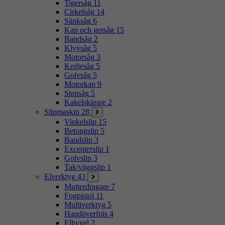
Tigersåg
11
Cirkelsåg
14
Sänksåg
6
Kap och gersåg
15
Bandsåg
2
Klyvsåg
5
Motorsåg
3
Kedjesåg
5
Golvsåg
5
Motorkap
9
Stensåg
5
Kakelskärare
2
Slipmaskin
28
Vinkelslip
15
Betongslip
5
Bandslip
3
Excenterslip
1
Golvslip
3
Tak/väggslip
1
Elverktyg
43
Mutterdragare
7
Fogpistol
11
Multiverktyg
5
Handöverfräs
4
Elhyvel
2