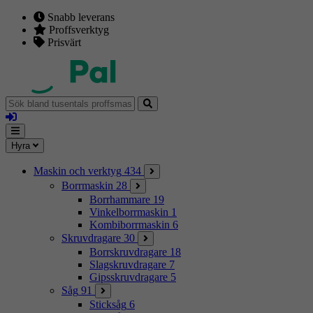
Snabb leverans
Proffsverktyg
Prisvärt
Sök
bland
Logga
tusentals
in
proffsmaskiner
Mina
Meny
Hyra
sidor
Maskin och verktyg
434
Borrmaskin
28
Borrhammare
19
Vinkelborrmaskin
1
Kombiborrmaskin
6
Skruvdragare
30
Borrskruvdragare
18
Slagskruvdragare
7
Gipsskruvdragare
5
Såg
91
Sticksåg
6