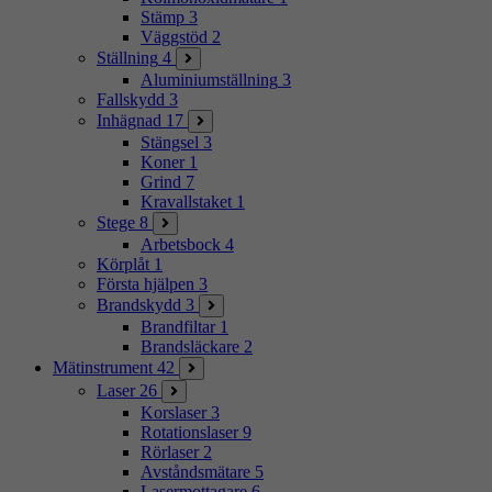
Stämp
3
Väggstöd
2
Ställning
4
Aluminiumställning
3
Fallskydd
3
Inhägnad
17
Stängsel
3
Koner
1
Grind
7
Kravallstaket
1
Stege
8
Arbetsbock
4
Körplåt
1
Första hjälpen
3
Brandskydd
3
Brandfiltar
1
Brandsläckare
2
Mätinstrument
42
Laser
26
Korslaser
3
Rotationslaser
9
Rörlaser
2
Avståndsmätare
5
Lasermottagare
6