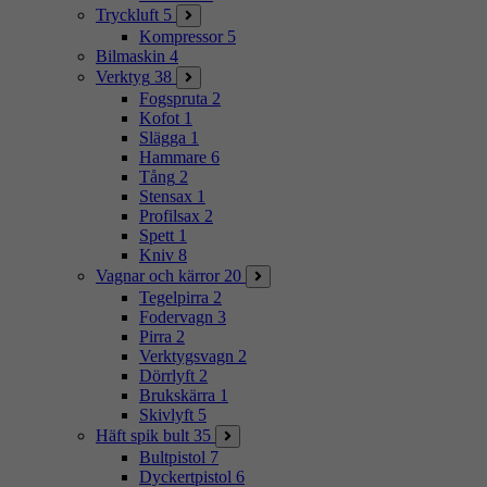
Tryckluft
5
Kompressor
5
Bilmaskin
4
Verktyg
38
Fogspruta
2
Kofot
1
Slägga
1
Hammare
6
Tång
2
Stensax
1
Profilsax
2
Spett
1
Kniv
8
Vagnar och kärror
20
Tegelpirra
2
Fodervagn
3
Pirra
2
Verktygsvagn
2
Dörrlyft
2
Brukskärra
1
Skivlyft
5
Häft spik bult
35
Bultpistol
7
Dyckertpistol
6