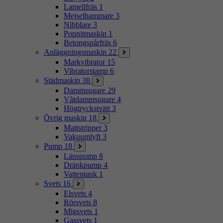
Lamellfräs
1
Mejselhammare
3
Nibblare
3
Popnitmaskin
1
Betongspårfräs
6
Anläggningsmaskin
22
Markvibrator
15
Vibratorstamp
6
Städmaskin
38
Dammsugare
29
Våtdammsugare
4
Högtryckstvätt
3
Övrig maskin
18
Mattstripper
3
Vakuumlyft
3
Pump
18
Länspump
8
Dränkpump
4
Vattentank
1
Svets
16
Elsvets
4
Rörsvets
8
Migsvets
1
Gassvets
1