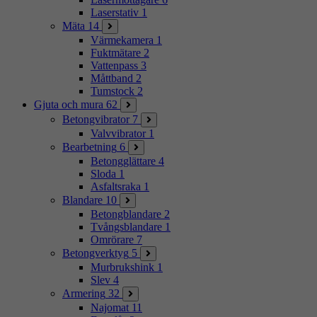
Laserstativ
1
Mäta
14
Värmekamera
1
Fuktmätare
2
Vattenpass
3
Måttband
2
Tumstock
2
Gjuta och mura
62
Betongvibrator
7
Valvvibrator
1
Bearbetning
6
Betongglättare
4
Sloda
1
Asfaltsraka
1
Blandare
10
Betongblandare
2
Tvångsblandare
1
Omrörare
7
Betongverktyg
5
Murbrukshink
1
Slev
4
Armering
32
Najomat
11