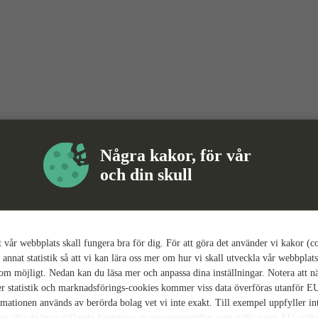
Några kakor, för vår
och din skull
tt vår webbplats skall fungera bra för dig. För att göra det använder vi kakor (c
 annat statistik så att vi kan lära oss mer om hur vi skall utveckla vår webbplats
som möjligt. Nedan kan du läsa mer och anpassa dina inställningar. Notera att n
r statistik och marknadsförings-cookies kommer viss data överföras utanför E
rmationen används av berörda bolag vet vi inte exakt. Till exempel uppfyller i
ing alla de krav gällande hantering av personuppgifter som ställs inom EU, vilk