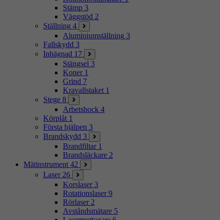
Stämp
3
Väggstöd
2
Ställning
4
Aluminiumställning
3
Fallskydd
3
Inhägnad
17
Stängsel
3
Koner
1
Grind
7
Kravallstaket
1
Stege
8
Arbetsbock
4
Körplåt
1
Första hjälpen
3
Brandskydd
3
Brandfiltar
1
Brandsläckare
2
Mätinstrument
42
Laser
26
Korslaser
3
Rotationslaser
9
Rörlaser
2
Avståndsmätare
5
Lasermottagare
6