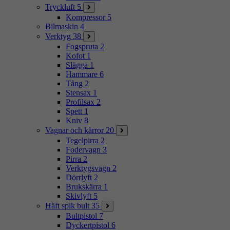
Tryckluft
5
Kompressor
5
Bilmaskin
4
Verktyg
38
Fogspruta
2
Kofot
1
Slägga
1
Hammare
6
Tång
2
Stensax
1
Profilsax
2
Spett
1
Kniv
8
Vagnar och kärror
20
Tegelpirra
2
Fodervagn
3
Pirra
2
Verktygsvagn
2
Dörrlyft
2
Brukskärra
1
Skivlyft
5
Häft spik bult
35
Bultpistol
7
Dyckertpistol
6