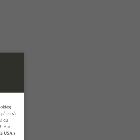
ookies)
 på ett så
är du
U. Hur
nte USA:s
et kan