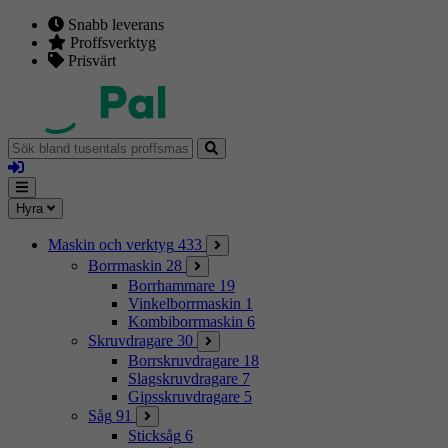
Snabb leverans
Proffsverktyg
Prisvärt
Sök
bland
Logga
tusentals
in
proffsmaskiner
Mina
Meny
Hyra
sidor
Maskin och verktyg
433
Borrmaskin
28
Borrhammare
19
Vinkelborrmaskin
1
Kombiborrmaskin
6
Skruvdragare
30
Borrskruvdragare
18
Slagskruvdragare
7
Gipsskruvdragare
5
Såg
91
Sticksåg
6