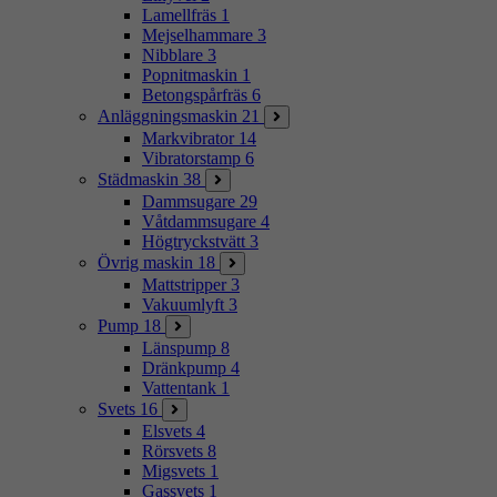
Lamellfräs
1
Mejselhammare
3
Nibblare
3
Popnitmaskin
1
Betongspårfräs
6
Anläggningsmaskin
21
Markvibrator
14
Vibratorstamp
6
Städmaskin
38
Dammsugare
29
Våtdammsugare
4
Högtryckstvätt
3
Övrig maskin
18
Mattstripper
3
Vakuumlyft
3
Pump
18
Länspump
8
Dränkpump
4
Vattentank
1
Svets
16
Elsvets
4
Rörsvets
8
Migsvets
1
Gassvets
1