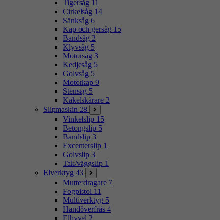
Tigersåg
11
Cirkelsåg
14
Sänksåg
6
Kap och gersåg
15
Bandsåg
2
Klyvsåg
5
Motorsåg
3
Kedjesåg
5
Golvsåg
5
Motorkap
9
Stensåg
5
Kakelskärare
2
Slipmaskin
28
Vinkelslip
15
Betongslip
5
Bandslip
3
Excenterslip
1
Golvslip
3
Tak/väggslip
1
Elverktyg
43
Mutterdragare
7
Fogpistol
11
Multiverktyg
5
Handöverfräs
4
Elhyvel
2