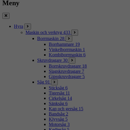
Meny
Stäng
Hyra
Maskin och verktyg
433
Borrmaskin
28
Borrhammare
19
Vinkelborrmaskin
1
Kombiborrmaskin
6
Skruvdragare
30
Borrskruvdragare
18
Slagskruvdragare
7
Gipsskruvdragare
5
Såg
91
Sticksåg
6
Tigersåg
11
Cirkelsåg
14
Sänksåg
6
Kap och gersåg
15
Bandsåg
2
Klyvsåg
5
Motorsåg
3
Kedjesåg
5