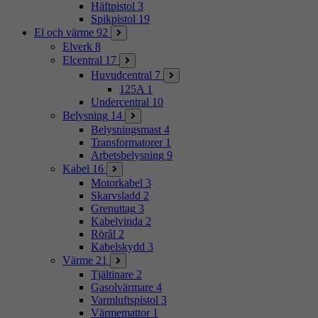
Häftpistol
3
Spikpistol
19
El och värme
92
Elverk
8
Elcentral
17
Huvudcentral
7
125A
1
Undercentral
10
Belysning
14
Belysningsmast
4
Transformatorer
1
Arbetsbelysning
9
Kabel
16
Motorkabel
3
Skarvsladd
2
Grenuttag
3
Kabelvinda
2
Rörål
2
Kabelskydd
3
Värme
21
Tjältinare
2
Gasolvärmare
4
Varmluftspistol
3
Värmemattor
1