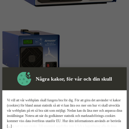
Några kakor, för vår och din skull
Ozonaggregat
Mer information
Airmaster BlueLine BLC 500-
Vi vill att vår webbplats skall fungera bra för dig. För att göra det använder vi kakor
(cookies) för bland annat statistik så att vi kan lära oss mer om hur vi skall utveckla
D
vår webbplats på ett så bra sätt som möjligt. Nedan kan du läsa mer och anpassa dina
inställningar. Notera att när du godkänner statistik och marknadsförings-cookies
kommer viss data överföras utanför EU. Hur den informationen används av berörda
Klarar av 116 m3/h
[...]
bolag vet vi inte exakt. Till exempel uppfyller inte USA:s lagstiftning alla de krav
Producerar 500 mg/h