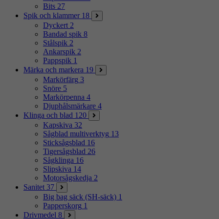
Bits
27
Spik och klammer
18
Dyckert
2
Bandad spik
8
Stålspik
2
Ankarspik
2
Pappspik
1
Märka och markera
19
Markörfärg
3
Snöre
5
Markörpenna
4
Djuphålsmärkare
4
Klinga och blad
120
Kapskiva
32
Sågblad multiverktyg
13
Sticksågsblad
16
Tigersågsblad
26
Sågklinga
16
Slipskiva
14
Motorsågskedja
2
Sanitet
37
Big bag säck (SH-säck)
1
Papperskorg
1
Drivmedel
8