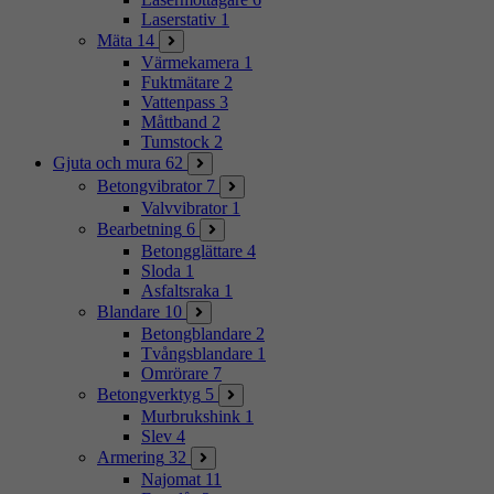
Laserstativ
1
Mäta
14
Värmekamera
1
Fuktmätare
2
Vattenpass
3
Måttband
2
Tumstock
2
Gjuta och mura
62
Betongvibrator
7
Valvvibrator
1
Bearbetning
6
Betongglättare
4
Sloda
1
Asfaltsraka
1
Blandare
10
Betongblandare
2
Tvångsblandare
1
Omrörare
7
Betongverktyg
5
Murbrukshink
1
Slev
4
Armering
32
Najomat
11