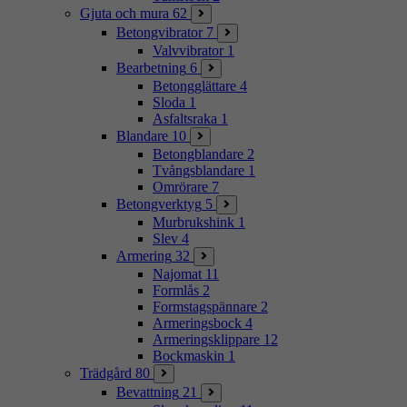
Gjuta och mura
62
Betongvibrator
7
Valvvibrator
1
Bearbetning
6
Betongglättare
4
Sloda
1
Asfaltsraka
1
Blandare
10
Betongblandare
2
Tvångsblandare
1
Omrörare
7
Betongverktyg
5
Murbrukshink
1
Slev
4
Armering
32
Najomat
11
Formlås
2
Formstagspännare
2
Armeringsbock
4
Armeringsklippare
12
Bockmaskin
1
Trädgård
80
Bevattning
21