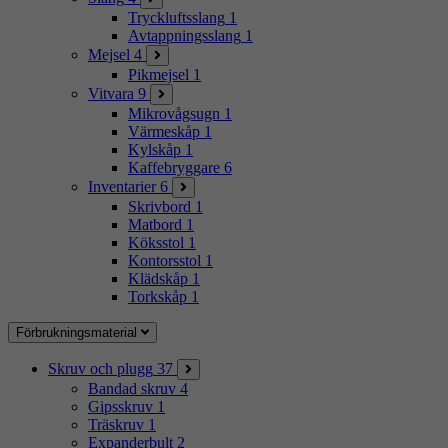
Tryckluftsslang
1
Avtappningsslang
1
Mejsel
4
Pikmejsel
1
Vitvara
9
Mikrovågsugn
1
Värmeskåp
1
Kylskåp
1
Kaffebryggare
6
Inventarier
6
Skrivbord
1
Matbord
1
Köksstol
1
Kontorsstol
1
Klädskåp
1
Torkskåp
1
Förbrukningsmaterial
Skruv och plugg
37
Bandad skruv
4
Gipsskruv
1
Träskruv
1
Expanderbult
2