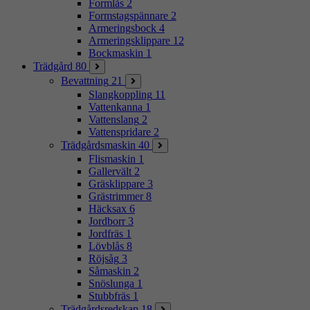
Formlås
2
Formstagspännare
2
Armeringsbock
4
Armeringsklippare
12
Bockmaskin
1
Trädgård
80
Bevattning
21
Slangkoppling
11
Vattenkanna
1
Vattenslang
2
Vattenspridare
2
Trädgårdsmaskin
40
Flismaskin
1
Gallervält
2
Gräsklippare
3
Grästrimmer
8
Häcksax
6
Jordborr
3
Jordfräs
1
Lövblås
8
Röjsåg
3
Såmaskin
2
Snöslunga
1
Stubbfräs
1
Trädgårdsredskap
18