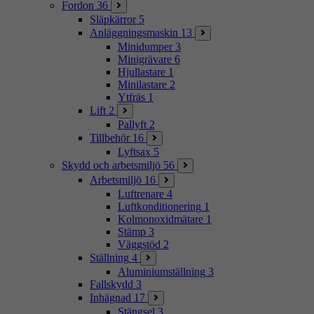
Fordon
36
Släpkärror
5
Anläggningsmaskin
13
Minidumper
3
Minigrävare
6
Hjullastare
1
Minilastare
2
Ytfräs
1
Lift
2
Pallyft
2
Tillbehör
16
Lyftsax
5
Skydd och arbetsmiljö
56
Arbetsmiljö
16
Luftrenare
4
Luftkonditionering
1
Kolmonoxidmätare
1
Stämp
3
Väggstöd
2
Ställning
4
Aluminiumställning
3
Fallskydd
3
Inhägnad
17
Stängsel
3