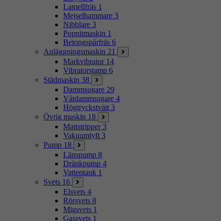
Lamellfräs
1
Mejselhammare
3
Nibblare
3
Popnitmaskin
1
Betongspårfräs
6
Anläggningsmaskin
21
Markvibrator
14
Vibratorstamp
6
Städmaskin
38
Dammsugare
29
Våtdammsugare
4
Högtryckstvätt
3
Övrig maskin
18
Mattstripper
3
Vakuumlyft
3
Pump
18
Länspump
8
Dränkpump
4
Vattentank
1
Svets
16
Elsvets
4
Rörsvets
8
Migsvets
1
Gassvets
1