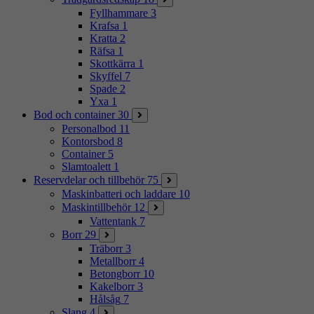
Fyllhammare
3
Krafsa
1
Kratta
2
Räfsa
1
Skottkärra
1
Skyffel
7
Spade
2
Yxa
1
Bod och container
30
Personalbod
11
Kontorsbod
8
Container
5
Slamtoalett
1
Reservdelar och tillbehör
75
Maskinbatteri och laddare
10
Maskintillbehör
12
Vattentank
7
Borr
29
Träborr
3
Metallborr
4
Betongborr
10
Kakelborr
3
Hålsåg
7
Slang
4