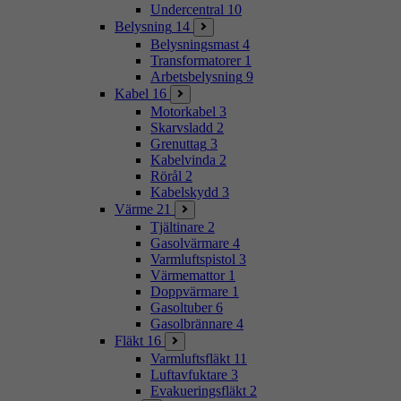
Undercentral
10
Belysning
14
Belysningsmast
4
Transformatorer
1
Arbetsbelysning
9
Kabel
16
Motorkabel
3
Skarvsladd
2
Grenuttag
3
Kabelvinda
2
Rörål
2
Kabelskydd
3
Värme
21
Tjältinare
2
Gasolvärmare
4
Varmluftspistol
3
Värmemattor
1
Doppvärmare
1
Gasoltuber
6
Gasolbrännare
4
Fläkt
16
Varmluftsfläkt
11
Luftavfuktare
3
Evakueringsfläkt
2