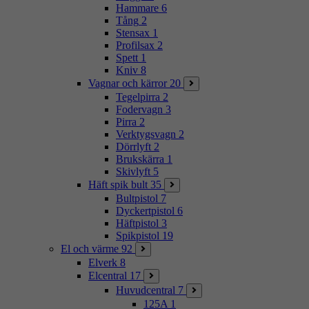
Hammare
6
Tång
2
Stensax
1
Profilsax
2
Spett
1
Kniv
8
Vagnar och kärror
20
Tegelpirra
2
Fodervagn
3
Pirra
2
Verktygsvagn
2
Dörrlyft
2
Brukskärra
1
Skivlyft
5
Häft spik bult
35
Bultpistol
7
Dyckertpistol
6
Häftpistol
3
Spikpistol
19
El och värme
92
Elverk
8
Elcentral
17
Huvudcentral
7
125A
1