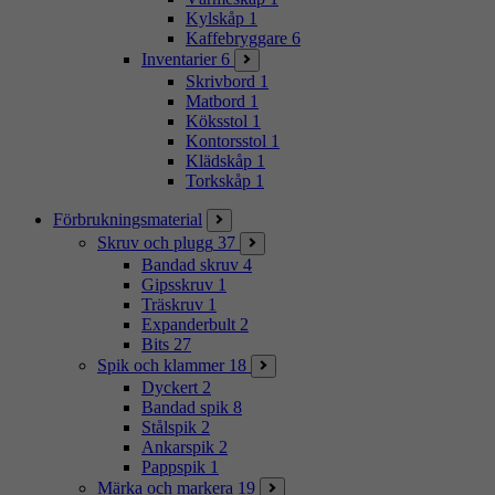
Kylskåp
1
Kaffebryggare
6
Inventarier
6
Skrivbord
1
Matbord
1
Köksstol
1
Kontorsstol
1
Klädskåp
1
Torkskåp
1
Förbrukningsmaterial
Skruv och plugg
37
Bandad skruv
4
Gipsskruv
1
Träskruv
1
Expanderbult
2
Bits
27
Spik och klammer
18
Dyckert
2
Bandad spik
8
Stålspik
2
Ankarspik
2
Pappspik
1
Märka och markera
19