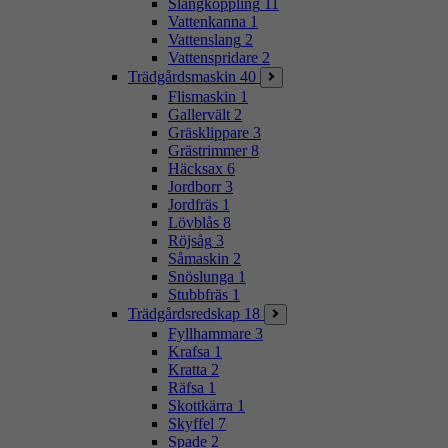
Slangkoppling
11
Vattenkanna
1
Vattenslang
2
Vattenspridare
2
Trädgårdsmaskin
40
Flismaskin
1
Gallervält
2
Gräsklippare
3
Grästrimmer
8
Häcksax
6
Jordborr
3
Jordfräs
1
Lövblås
8
Röjsåg
3
Såmaskin
2
Snöslunga
1
Stubbfräs
1
Trädgårdsredskap
18
Fyllhammare
3
Krafsa
1
Kratta
2
Räfsa
1
Skottkärra
1
Skyffel
7
Spade
2