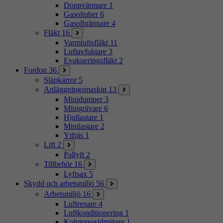
Doppvärmare
1
Gasoltuber
6
Gasolbrännare
4
Fläkt
16
Varmluftsfläkt
11
Luftavfuktare
3
Evakueringsfläkt
2
Fordon
36
Släpkärror
5
Anläggningsmaskin
13
Minidumper
3
Minigrävare
6
Hjullastare
1
Minilastare
2
Ytfräs
1
Lift
2
Pallyft
2
Tillbehör
16
Lyftsax
5
Skydd och arbetsmiljö
56
Arbetsmiljö
16
Luftrenare
4
Luftkonditionering
1
Kolmonoxidmätare
1