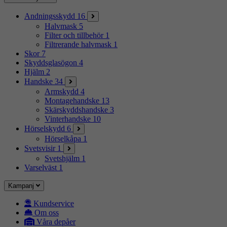
Andningsskydd
16
Halvmask
5
Filter och tillbehör
1
Filtrerande halvmask
1
Skor
7
Skyddsglasögon
4
Hjälm
2
Handske
34
Armskydd
4
Montagehandske
13
Skärskyddshandske
3
Vinterhandske
10
Hörselskydd
6
Hörselkåpa
1
Svetsvisir
1
Svetshjälm
1
Varselväst
1
Kampanj
Kundservice
Om oss
Våra depåer