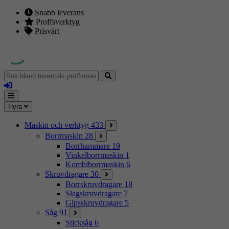
Snabb leverans
Proffsverktyg
Prisvärt
Sök
bland
Logga
tusentals
in
proffsmaskiner
Mina
Meny
Hyra
sidor
Maskin och verktyg
433
Borrmaskin
28
Borrhammare
19
Vinkelborrmaskin
1
Kombiborrmaskin
6
Skruvdragare
30
Borrskruvdragare
18
Slagskruvdragare
7
Gipsskruvdragare
5
Såg
91
Sticksåg
6