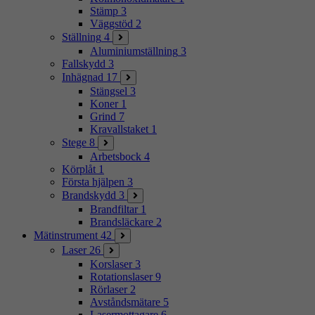
Stämp
3
Väggstöd
2
Ställning
4
Aluminiumställning
3
Fallskydd
3
Inhägnad
17
Stängsel
3
Koner
1
Grind
7
Kravallstaket
1
Stege
8
Arbetsbock
4
Körplåt
1
Första hjälpen
3
Brandskydd
3
Brandfiltar
1
Brandsläckare
2
Mätinstrument
42
Laser
26
Korslaser
3
Rotationslaser
9
Rörlaser
2
Avståndsmätare
5
Lasermottagare
6