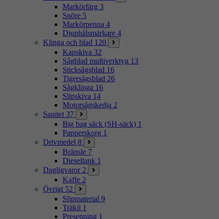
Markörfärg
3
Snöre
5
Markörpenna
4
Djuphålsmärkare
4
Klinga och blad
120
Kapskiva
32
Sågblad multiverktyg
13
Sticksågsblad
16
Tigersågsblad
26
Sågklinga
16
Slipskiva
14
Motorsågskedja
2
Sanitet
37
Big bag säck (SH-säck)
1
Papperskorg
1
Drivmedel
8
Bränsle
7
Dieseltank
1
Dagligvaror
2
Kaffe
2
Övrigt
52
Slipmaterial
9
Träkil
1
Presenning
1