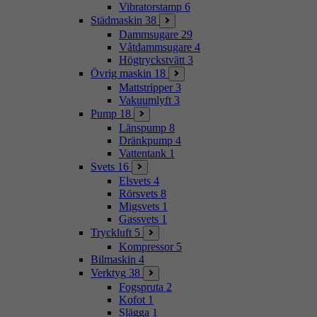
Vibratorstamp
6
Städmaskin
38
Dammsugare
29
Våtdammsugare
4
Högtryckstvätt
3
Övrig maskin
18
Mattstripper
3
Vakuumlyft
3
Pump
18
Länspump
8
Dränkpump
4
Vattentank
1
Svets
16
Elsvets
4
Rörsvets
8
Migsvets
1
Gassvets
1
Tryckluft
5
Kompressor
5
Bilmaskin
4
Verktyg
38
Fogspruta
2
Kofot
1
Slägga
1