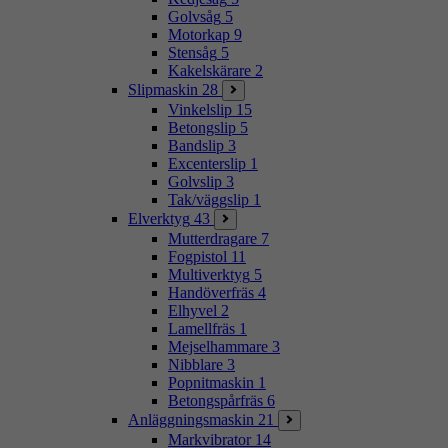
Golvsåg
5
Motorkap
9
Stensåg
5
Kakelskärare
2
Slipmaskin
28
Vinkelslip
15
Betongslip
5
Bandslip
3
Excenterslip
1
Golvslip
3
Tak/väggslip
1
Elverktyg
43
Mutterdragare
7
Fogpistol
11
Multiverktyg
5
Handöverfräs
4
Elhyvel
2
Lamellfräs
1
Mejselhammare
3
Nibblare
3
Popnitmaskin
1
Betongspårfräs
6
Anläggningsmaskin
21
Markvibrator
14