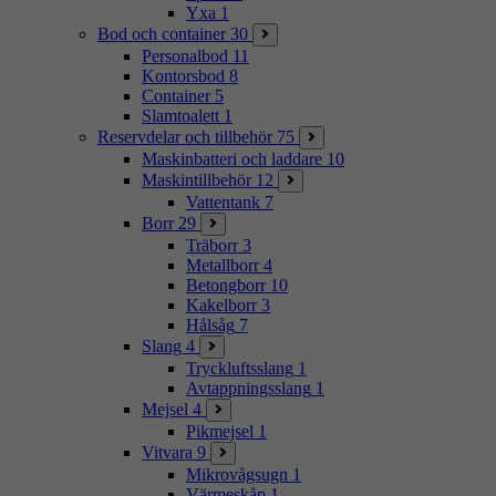
Yxa
1
Bod och container
30
Personalbod
11
Kontorsbod
8
Container
5
Slamtoalett
1
Reservdelar och tillbehör
75
Maskinbatteri och laddare
10
Maskintillbehör
12
Vattentank
7
Borr
29
Träborr
3
Metallborr
4
Betongborr
10
Kakelborr
3
Hålsåg
7
Slang
4
Tryckluftsslang
1
Avtappningsslang
1
Mejsel
4
Pikmejsel
1
Vitvara
9
Mikrovågsugn
1
Värmeskåp
1