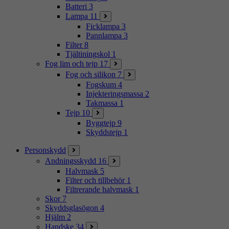
Batteri
3
Lampa
11
Ficklampa
3
Pannlampa
3
Filter
8
Tjältiningskol
1
Fog lim och tejp
17
Fog och silikon
7
Fogskum
4
Injekteringsmassa
2
Takmassa
1
Tejp
10
Byggtejp
9
Skyddstejp
1
Personskydd
Andningsskydd
16
Halvmask
5
Filter och tillbehör
1
Filtrerande halvmask
1
Skor
7
Skyddsglasögon
4
Hjälm
2
Handske
34