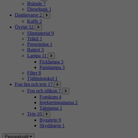
Bränsle
7
Dieseltank
1
Dagligvaror
2
Kaffe
2
Övrigt
52
Slipmaterial
9
Träkil
1
Presenning
1
Batteri
3
Lampa
11
Ficklampa
3
Pannlampa
3
Filter
8
Tjältiningskol
1
Fog lim och tejp
17
Fog och silikon
7
Fogskum
4
Injekteringsmassa
2
Takmassa
1
Tejp
10
Byggtejp
9
Skyddstejp
1
Personskydd