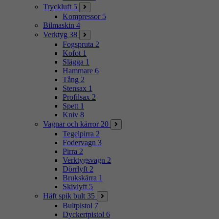
Tryckluft
5
Kompressor
5
Bilmaskin
4
Verktyg
38
Fogspruta
2
Kofot
1
Slägga
1
Hammare
6
Tång
2
Stensax
1
Profilsax
2
Spett
1
Kniv
8
Vagnar och kärror
20
Tegelpirra
2
Fodervagn
3
Pirra
2
Verktygsvagn
2
Dörrlyft
2
Brukskärra
1
Skivlyft
5
Häft spik bult
35
Bultpistol
7
Dyckertpistol
6