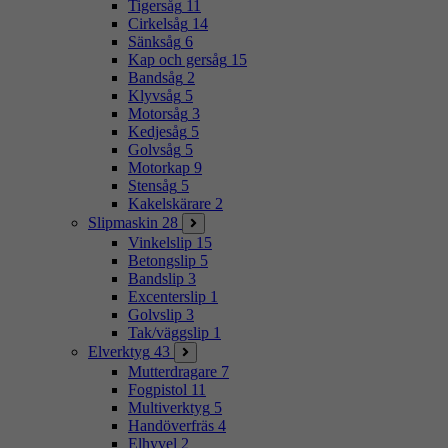
Tigersåg
11
Cirkelsåg
14
Sänksåg
6
Kap och gersåg
15
Bandsåg
2
Klyvsåg
5
Motorsåg
3
Kedjesåg
5
Golvsåg
5
Motorkap
9
Stensåg
5
Kakelskärare
2
Slipmaskin
28
Vinkelslip
15
Betongslip
5
Bandslip
3
Excenterslip
1
Golvslip
3
Tak/väggslip
1
Elverktyg
43
Mutterdragare
7
Fogpistol
11
Multiverktyg
5
Handöverfräs
4
Elhyvel
2