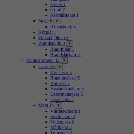
Koner
1
Grind
7
Kravallstaket
1
Stege
8
Arbetsbock
4
Körplåt
1
Första hjälpen
3
Brandskydd
3
Brandfiltar
1
Brandsläckare
2
Mätinstrument
42
Laser
26
Korslaser
3
Rotationslaser
9
Rörlaser
2
Avståndsmätare
5
Lasermottagare
6
Laserstativ
1
Mäta
14
Värmekamera
1
Fuktmätare
2
Vattenpass
3
Måttband
2
Tumstock
2